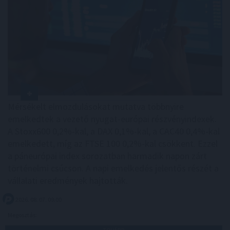
Mérsékelt elmozdulásokat mutatva többnyire
emelkedtek a vezető nyugat-európai részvényindexek.
A Stoxx600 0,2%-kal, a DAX 0,1%-kal, a CAC40 0,4%-kal
emelkedett, míg az FTSE 100 0,2%-kal csökkent. Ezzel
a páneurópai index sorozatban harmadik napon zárt
történelmi csúcson. A napi emelkedés jelentős részét a
vállalati eredmények hajtották.
2026. 08. 07. 09:00
Megosztás: