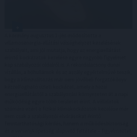
A kormány augusztus 1-jén módosította a
villamosenergia-ellátási válsághelyzet kezelésének
szabályait, ami jól mutatja, hogy az energiaellátást
érintő kockázatok kezelése egyre nagyobb figyelmet
kap szabályozói oldalról is. A rekordalacsony dunai
vízállás, a hőhullámok és az aszály egyértelművé teszik,
hogy a klímaváltozás már nem jövőbeli forgatókönyv:
kézzelfogható üzleti kockázat, amely a hazai
energiaellátástól a szabályozási környezeten át a napi
működésig egyre több területet érint. A vállalatok
számára ezért a fizikai klímakockázatok kezelése már
nem csak a szabályozói elvárásokat érintő
fenntarthatósági kérdés, hanem a működésbiztonság
és a versenyképesség alapvető feltétele – figyelmeztet