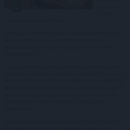
vagy egy
Zsolnay
porcelán jelent valódi értéket.
Sok magyar otthonban őriznek régi bélyegalbumokat és
teljes gyűjteményeket is, amelyek ritkaságuktól,
állapotuktól és teljességüktől függően jelentős értéket
képviselhetnek.
„A tapasztalatunk az, hogy az emberek gyakran nincsenek
tisztában azzal, milyen értékekkel rendelkeznek” – mutat rá
dr. Csonka Krisztián, a Darabanth Aukciósház vezetője. „Míg
egy festményről mindenki feltételezi, hogy értékes, egy régi
levéltől vagy egy darab papírtól nem várnak sokat, pedig
ezek esetében érhetik a tulajdonost a legnagyobb
meglepetések.”
Céljuk, hogy segítsenek a lakosságnak felismerni az igazi
értékeket, és eloszlatni a műtárgypiaccal kapcsolatos