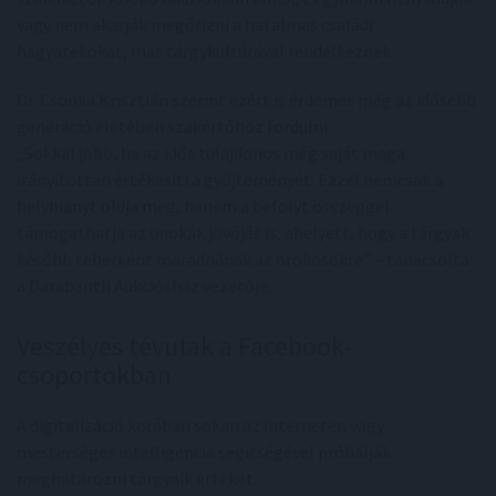
vagy nem akarják megőrizni a hatalmas családi
hagyatékokat, más tárgykultúrával rendelkeznek.
Dr. Csonka Krisztián szerint ezért is érdemes még az idősebb
generáció életében szakértőhöz fordulni:
„Sokkal jobb, ha az idős tulajdonos még saját maga,
irányítottan értékesíti a gyűjteményét. Ezzel nemcsak a
helyhiányt oldja meg, hanem a befolyt összeggel
támogathatja az unokák jövőjét is, ahelyett, hogy a tárgyak
később teherként maradnának az örökösökre” – tanácsolta
a Darabanth Aukciósház vezetője.
Veszélyes tévutak a Facebook-
csoportokban
A digitalizáció korában sokan az interneten vagy
mesterséges intelligencia segítségével próbálják
meghatározni tárgyaik értékét.