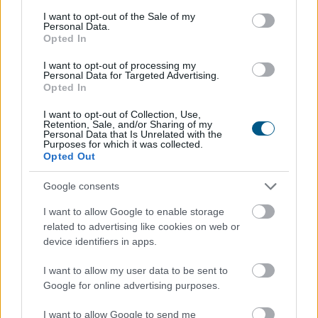
consent section.
I want to opt-out of the Sale of my
Personal Data.
Opted In
I want to opt-out of processing my
Personal Data for Targeted Advertising.
Opted In
A robotfűnyíró mikro-nyírása: A robot nem hetente
I want to opt-out of Collection, Use,
egyszer nyírja le a pázsitot, hanem naponta vagy
Retention, Sale, and/or Sharing of my
Personal Data that Is Unrelated with the
kétnaponta végighalad a gyep egészén. Nem
Purposes for which it was collected.
centimétereket vág, hanem csupán 1-2 millimétert
Opted Out
csippent le a fűszálak végéből. Mivel a levágott
Google consents
darabkák mikroszkopikus méretűek, nem maradnak a
fűszálak tetején. Azonnal lehullanak a fűszálak közé,
I want to allow Google to enable storage
közvetlenül a talaj felszínére. Mivel szinte teljes
related to advertising like cookies on web or
egészében vízből és szerves anyagból állnak, napokon -
device identifiers in apps.
sőt, a meleg nyári napokon órákon - belül teljesen
I want to allow my user data to be sent to
elbomlanak és nyomtalanul eltűnnek.
Google for online advertising purposes.
2026. 08. 07. 06:00
I want to allow Google to send me