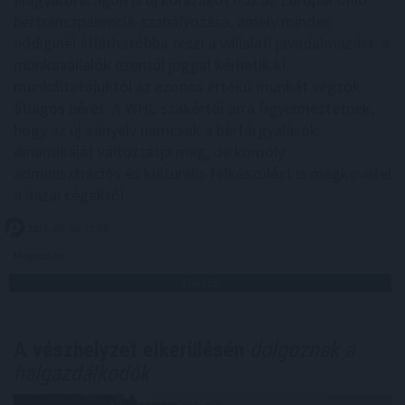
bértranszparencia-szabályozása, amely minden
eddiginél átláthatóbbá teszi a vállalati javadalmazást: a
munkavállalók ezentúl joggal kérhetik ki
munkáltatójuktól az azonos értékű munkát végzők
átlagos bérét. A WHC szakértői arra figyelmeztetnek,
hogy az új irányelv nemcsak a bértárgyalások
dinamikáját változtatja meg, de komoly
adminisztrációs és kulturális felkészülést is megkövetel
a hazai cégektől.
2026. 08. 06. 22:00
Megosztás:
TOVÁBB
A vészhelyzet elkerülésén
dolgoznak a
halgazdálkodók