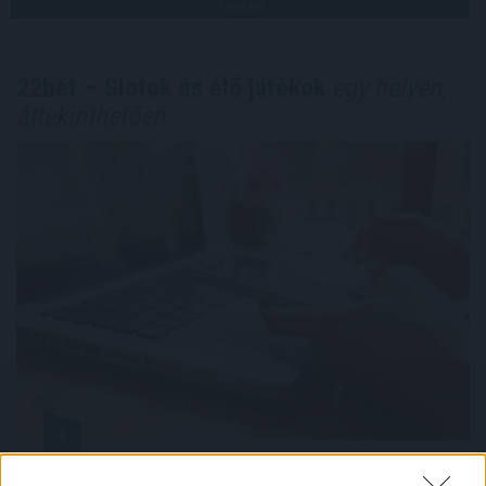
TOVÁBB
22bet – Slotok és élő játékok
egy helyen,
áttekinthetően
Az online szerencsejáték mára mindennapos