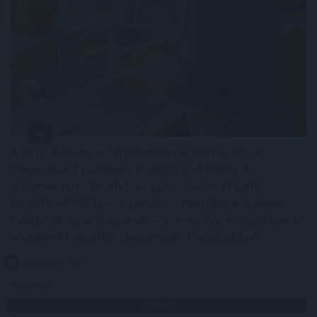
A WHO demencia-irányelveiben önálló kockázati
tényezőként szerepel a kognitív inaktivitás. A
dokumentum rámutat: az egész életen át tartó
kognitív aktivitás — a tanulás, a mentálisan igényes
feladatok és az új ingerek — szoros összefüggésben áll
a szellemi hanyatlás alacsonyabb kockázatával .
2026. 08. 07. 02:00
Megosztás:
TOVÁBB