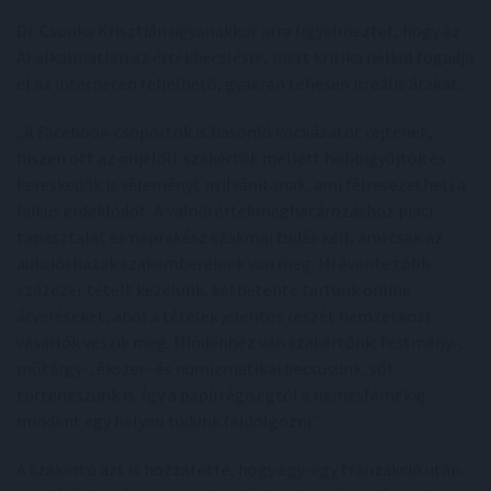
Dr. Csonka Krisztián ugyanakkor arra figyelmeztet, hogy az
AI alkalmatlan az értékbecslésre, mert kritika nélkül fogadja
el az interneten fellelhető, gyakran teljesen irreális árakat.
„A Facebook-csoportok is hasonló kockázatot rejtenek,
hiszen ott az önjelölt szakértők mellett hobbigyűjtők és
kereskedők is véleményt nyilvánítanak, ami félrevezetheti a
laikus érdeklődőt. A valódi értékmeghatározáshoz piaci
tapasztalat és naprakész szakmai tudás kell, ami csak az
aukciósházak szakembereinek van meg. Mi évente több
százezer tételt kezelünk, kéthetente tartunk online
árveréseket, ahol a tételek jelentős részét nemzetközi
vásárlók veszik meg. Mindenhez van szakértőnk: festmény-,
műtárgy-, ékszer- és numizmatikai becsüsünk, sőt
történészünk is. Így a papírrégiségtől a nemesfémekig
mindent egy helyen tudunk feldolgozni.”
A szakértő azt is hozzátette, hogy egy-egy tranzakció után