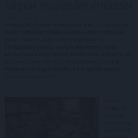
tárgyak meglepően értékesek
2026. 07. 07. 13:00
A magyar háztartások jelentős része nincs tisztában azzal,
mekkora értékeket őrizget a padláson vagy a szekrények
mélyén. Sok magyar háztartásban lapulnak régi
bélyeggyűjtemények is, amelyek akár komoly értéket
képviselhetnek. A digitalizáció korában sokan az interneten
vagy mesterséges intelligencia segítségével próbálják
meghatározni tárgyaik értékét, ami a legtöbb esetben
hamis információkat ad.
Sokan még
mindig azt
gondolják,
hogy csak egy
nagy méretű
olajfestmény