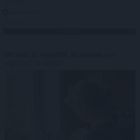
a KPMG.
2026. 08. 07. 03:00
Megosztás:
TOVÁBB
Mit tesz az agyaddal, ha minden
nap
ugyanazt csinálod?