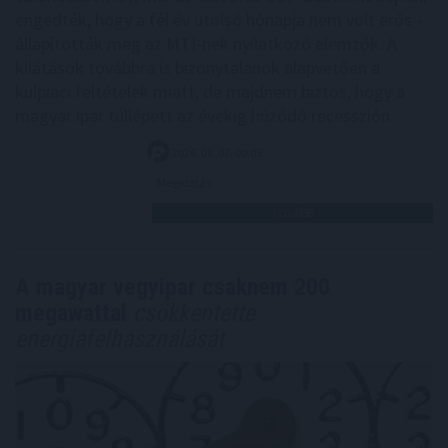
engedték, hogy a fél év utolsó hónapja nem volt erős -
állapították meg az MTI-nek nyilatkozó elemzők. A
kilátások továbbra is bizonytalanok alapvetően a
külpiaci feltételek miatt, de majdnem biztos, hogy a
magyar ipar túllépett az évekig húzódó recesszión.
2026. 08. 07. 00:05
Megosztás:
TOVÁBB
A magyar vegyipar csaknem 200
megawattal
csökkentette
energiafelhasználását