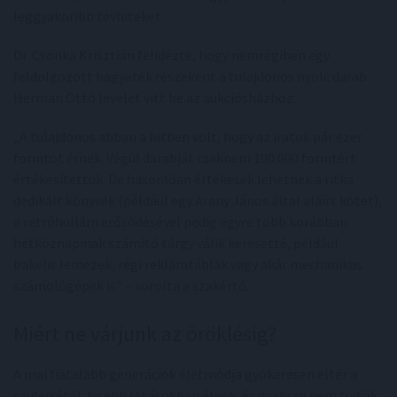
leggyakoribb tévhiteket.
Dr. Csonka Krisztián felidézte, hogy nemrégiben egy
feldolgozott hagyaték részeként a tulajdonos nyolc darab
Herman Ottó levelet vitt be az aukciósházhoz:
„A tulajdonos abban a hitben volt, hogy az iratok pár ezer
forintot érnek. Végül darabját csaknem 100.000 forintért
értékesítettük. De hasonlóan értékesek lehetnek a ritka
dedikált könyvek (például egy Arany János által aláírt kötet),
a retróhullám erősödésével pedig egyre több korábban
hétköznapinak számító tárgy válik keresetté, például
bakelit lemezek, régi reklámtáblák vagy akár mechanikus
számológépek is” – sorolta a szakértő.
Miért ne várjunk az öröklésig?
A mai fiatalabb generációk életmódja gyökeresen eltér a
szüleikétől: kisebb lakásokban élnek, és gyakran nem tudják