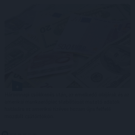
Háromnapi csökkenés után, az emelkedő olajárak és az
amerikai munkaerőpiac stabilitását mutató adatok
hatására az amerikai tízéves hozam újra felfelé
mozdult csütörtökön.
2026. 08. 07. 11:00