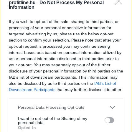
szórakozássá vált sokak számára. Nem kell többé
profitline.hu -
Do Not Process My Personal
Information
fizikailag elmenni egy kaszinóba, ha valaki szeretne
pörgetni egy-két nyerőgépet vagy leülni egy élő osztós
asztalhoz.
If you wish to opt-out of the sale, sharing to third parties, or
processing of your personal or sensitive information for
2026. 08. 07. 06:59
targeted advertising by us, please use the below opt-out
section to confirm your selection. Please note that after your
Megosztás:
opt-out request is processed you may continue seeing
TOVÁBB
interest-based ads based on personal information utilized by
us or personal information disclosed to third parties prior to
your opt-out. You may separately opt-out of the further
disclosure of your personal information by third parties on the
A mulcsozás titka, amitől szebb
lesz a
IAB’s list of downstream participants. This information may
gyeped, mint valaha
also be disclosed by us to third parties on the
IAB’s List of
Downstream Participants
that may further disclose it to other
third parties.
Please note that this website/app uses one or more Google
Personal Data Processing Opt Outs
services and may gather and store information including but
not limited to your visit or usage behaviour. You may click to
I want to opt-out of the Sharing of my
personal data.
grant or deny consent to Google and its third-party tags to
Opted In
use your data for below specified purposes in below Google