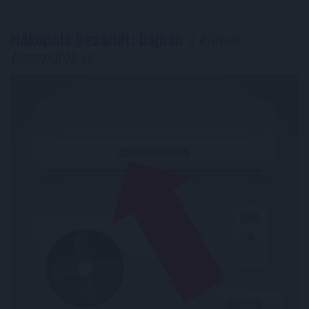
Hőkupola bezárult: bajban
a klímát
használók is