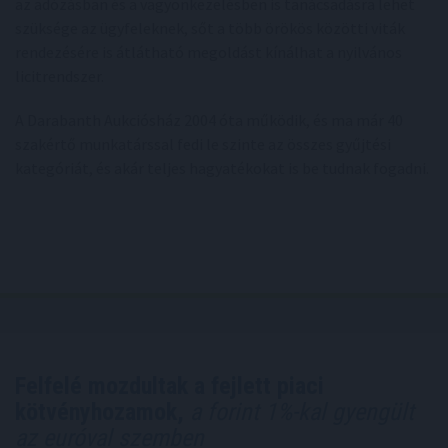
az adózásban és a vagyonkezelésben is tanácsadásra lehet
szüksége az ügyfeleknek, sőt a több örökös közötti viták
rendezésére is átlátható megoldást kínálhat a nyilvános
licitrendszer.
A Darabanth Aukciósház 2004 óta működik, és ma már 40
szakértő munkatárssal fedi le szinte az összes gyűjtési
kategóriát, és akár teljes hagyatékokat is be tudnak fogadni.
Felfelé mozdultak a fejlett piaci
kötvényhozamok,
a forint 1%-kal gyengült
az euróval szemben