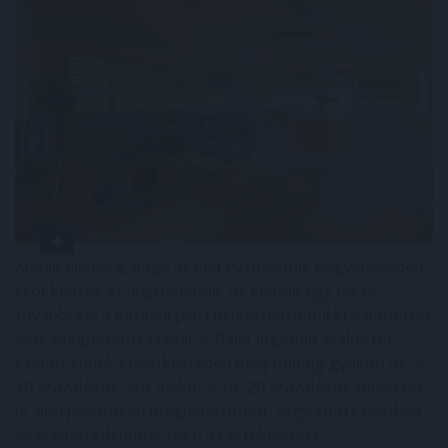
Annak ellenére, hogy az idei év második negyedévében
csökkentek az ingatlanárak, az eladók egy része
továbbra is a korábbi piaci helyzetből indul ki a hirdetési
árak meghatározásánál. A Balla Ingatlan szakértői
szerint ennek következtében még mindig gyakori az 5–
10 százalékos, sőt olykor a 15–20 százalékos túlárazás
is, ami jelentősen megnehezítheti, vagy adott esetben
akár lehetetlenné is teszi az értékesítést.