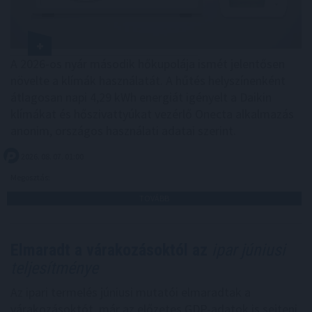
A 2026-os nyár második hőkupolája ismét jelentősen
növelte a klímák használatát. A hűtés helyszínenként
átlagosan napi 4,29 kWh energiát igényelt a Daikin
klímákat és hőszivattyúkat vezérlő Onecta alkalmazás
anonim, országos használati adatai szerint.
2026. 08. 07. 01:00
Megosztás:
TOVÁBB
Elmaradt a várakozásoktól az
ipar júniusi
teljesítménye
Az ipari termelés júniusi mutatói elmaradtak a
várakozásoktót, már az előzetes GDP-adatok is sejteni