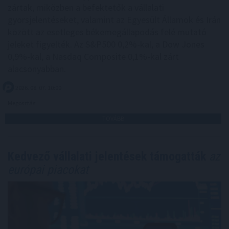
zártak, miközben a befektetők a vállalati
gyorsjelentéseket, valamint az Egyesült Államok és Irán
között az esetleges békemegállapodás felé mutató
jeleket figyelték. Az S&P500 0,2%-kal, a Dow Jones
0,9%-kal, a Nasdaq Composite 0,1%-kal zárt
alacsonyabban.
2026. 08. 07. 10:00
Megosztás:
TOVÁBB
Kedvező vállalati jelentések támogatták
az
európai piacokat