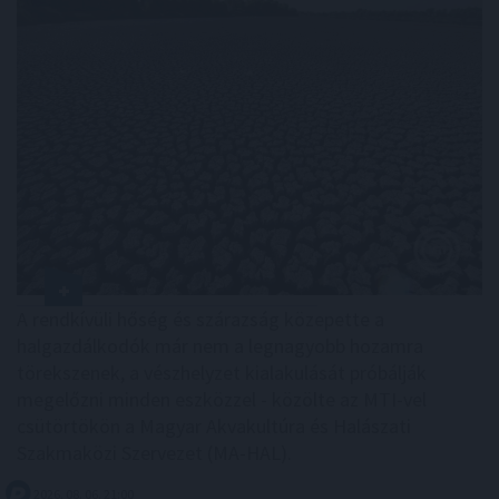
A rendkívüli hőség és szárazság közepette a
halgazdálkodók már nem a legnagyobb hozamra
törekszenek, a vészhelyzet kialakulását próbálják
megelőzni minden eszközzel - közölte az MTI-vel
csütörtökön a Magyar Akvakultúra és Halászati
Szakmaközi Szervezet (MA-HAL).
2026. 08. 06. 21:00