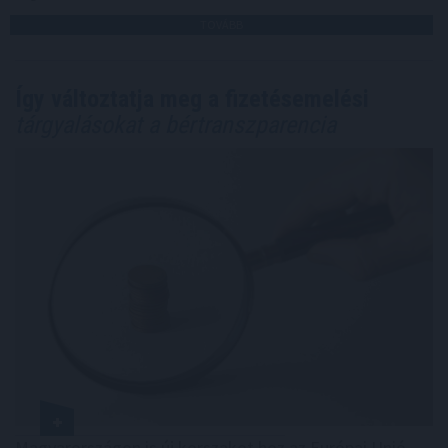
TOVÁBB
Így változtatja meg a fizetésemelési
tárgyalásokat a bértranszparencia
Magyarországon is új korszakot hoz az Európai Unió