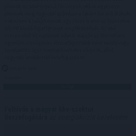
jelentik az albérletpiaci főszezont, ekkor egyszerre
jelennek meg nagyobb számban a lakást kereső diákok,
miközben a tulajdonosok egy része is erre az időszakra
időzíti kiadó ingatlanának meghirdetését. Az idei
szezon első tíz napjának adatai alapján az idei roham
egyelőre országosan visszafogottabb mint tavaly vagy
tavalyelőtt. Igaz, vannak kivételes városok, ahol
nagyobb lendülettel indult a szezon.
2026. 08. 07. 08:00
Megosztás:
TOVÁBB
Felhívás a magyar kkv-szektor
összefogására
az energiakrízis kezelésére