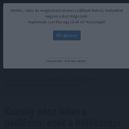
Hiteles, valós és megbízható híreket szállítunk Neked, melyekkel
nagyon sokat dolgozunk.
Kaphatunk cserébe egy LÁJK-ot? Köszönjük!
Lájkolom
Menü
Köszönöm, már like-oltam
Kezdőoldal
//
Hírek
// Komoly pénz lehet a padláson: ezek a
hétköznapi tárgyak meglepően értékesek
Komoly pénz lehet a
padláson: ezek a hétköznapi