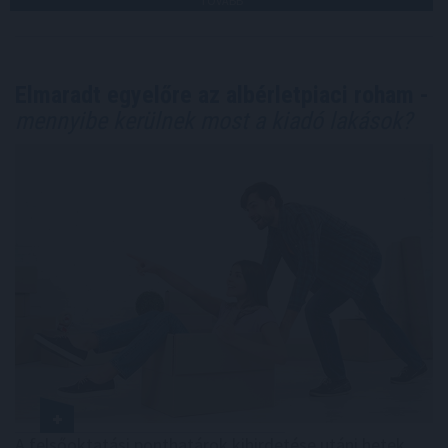
TOVÁBB
Elmaradt egyelőre az albérletpiaci roham -
mennyibe kerülnek most a kiadó lakások?
A felsőoktatási ponthatárok kihirdetése utáni hetek