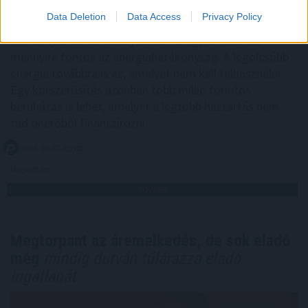
Data Deletion
Data Access
Privacy Policy
Az elmúlt napok energiaellátással kapcsolatos
eseményei ismét ráirányították a figyelmet arra,
mennyire fontos az energiahatékonyság. A legolcsóbb
energia továbbra is az, amelyet nem kell felhasználni.
Egy korszerűsítés azonban több millió forintos
beruházás is lehet, amelyet a legtöbb háztartás nem
tud önerőből finanszírozni.
2026. 08. 07. 05:00
Megosztás:
TOVÁBB
Megtorpant az áremelkedés, de sok eladó
még
mindig durván túlárazza eladó
ingatlanát