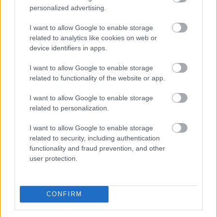
Megosztás:
personalized advertising.
TOVÁBB
I want to allow Google to enable storage
related to analytics like cookies on web or
device identifiers in apps.
Energiaválság idején felértékelődnek a
korszerű otthonok
– mutatjuk, miből
I want to allow Google to enable storage
finanszírozható a felújítás
related to functionality of the website or app.
I want to allow Google to enable storage
related to personalization.
I want to allow Google to enable storage
related to security, including authentication
functionality and fraud prevention, and other
user protection.
CONFIRM