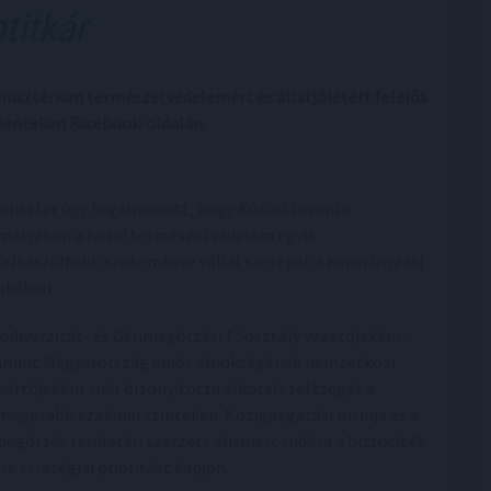
mtitkár
inisztérium természetvédelemért és állatjólétért felelős
 pénteken Facebook-oldalán.
iniszter úgy fogalmazott, hogy Kőrösi Levente
mélyében a hazai természetvédelem egyik
felkészültebb szakembere vállal szerepet a kormányzati
kában.
iodiverzitás- és Génmegőrzési Főosztály vezetőjeként,
amint Magyarország uniós elnökségének nemzetközi
kértőjeként már bizonyította elkötelezettségét a
magasabb szakmai szinteken. Közigazgatási rutinja és a
megőrzés területén szerzett elismert tudása a biztosíték
e stratégiai prioritást kapjon.