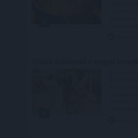
ellenőrzése
valamint an
betartják-e 
tájékoztatás
2026. 08. 07. 1
Tovább erősítenék a magyar termé
Komoly alka
kiskeresked
marad. A de
azonban nem
mértékű növ
értékeléséb
2026. 08. 07. 1