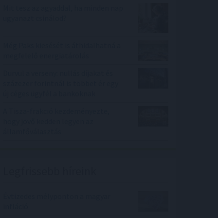
Mit tesz az agyaddal, ha minden nap
ugyanazt csinálod?
Még Paks kiesését is áthidalhatná a
megfelelő energiatárolás
Durvul a verseny: nullás díjakat és
százezer forintnál is többet ér egy
új céges ügyfél a bankoknak
A Tisza-frakció kezdeményezte,
hogy jövő kedden legyen az
államfőválasztás
Legfrissebb híreink
Évtizedes mélyponton a magyar
infláció