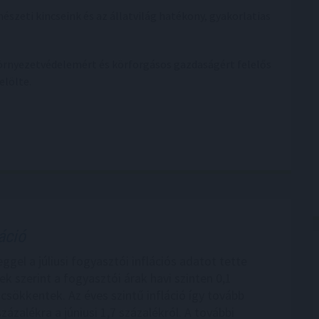
észeti kincseink és az állatvilág hatékony, gyakorlatias
környezetvédelemért és körforgásos gazdaságért felelős
elölte.
áció
gel a júliusi fogyasztói inflációs adatot tette
k szerint a fogyasztói árak havi szinten 0,1
 csökkentek. Az éves szintű infláció így tovább
 százalékra a júniusi 1,7 százalékról. A további