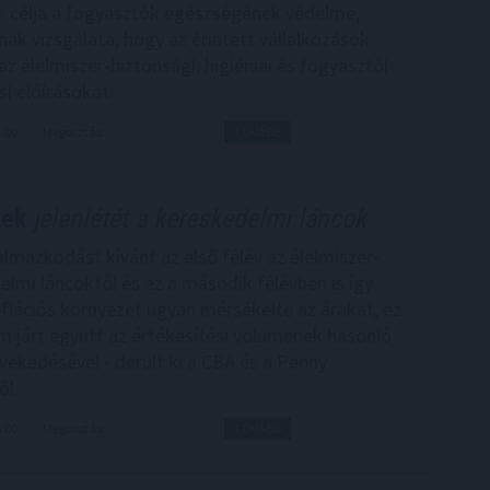
k célja a fogyasztók egészségének védelme,
nak vizsgálata, hogy az érintett vállalkozások
az élelmiszer-biztonsági, higiéniai és fogyasztói
i előírásokat.
7:00
Megosztás:
TOVÁBB
kek
jelenlétét a kereskedelmi láncok
lmazkodást kívánt az első félév az élelmiszer-
elmi láncoktól és ez a második félévben is így
flációs környezet ugyan mérsékelte az árakat, ez
 járt együtt az értékesítési volumenek hasonló
ekedésével - derült ki a CBA és a Penny
ől.
6:00
Megosztás:
TOVÁBB