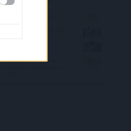
Kalkulátor ajánló
Hányan vannak a szobában?
Hányadik legjobb felvételit írtad?
Mennyire táplálkozok
egészségesen?
Fix számokkal lottózol? Most
megtudhatod, nyertél volna-e
valaha!