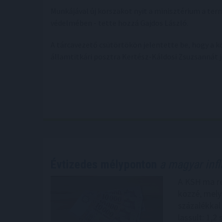
Munkájával új korszakot nyit a minisztérium a term
védelmében - tette hozzá Gajdos László.
A tárcavezető csütörtökön jelentette be, hogy a 
államtitkári posztra Kertész-Káldosi Zsuzsannát j
Évtizedes mélyponton
a magyar infl
A KSH ma reg
közzé, melye
százalékkal
lassult: 1,2