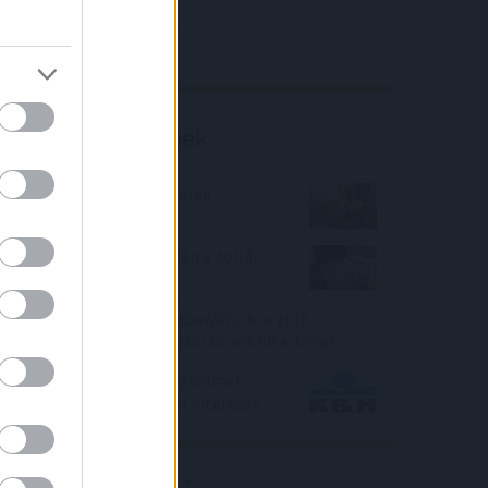
4IG elemzés
Richter elemzés
Befektetési tippek
Kilőttek a „kanapé” hitelek
Sok országnak fájhat idén a dollár
erősödése
Mélypontra zuhant a babaváró, de a zöld
hitelekkel fűtött lakáskölcsönök kitartanak
Kibővített biztosítási védelmet
vehetnek igénybe a K&H hitelesek