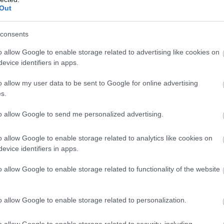
Out
 és értelmezése
– hogyan működik a
consents
n APY azt mutatja meg, hogy egy stabilcoinban
o allow Google to enable storage related to advertising like cookies on
 befektetés egy év alatt mekkora hozamot
evice identifiers in apps.
 kamatos kamat hatását is figyelembe véve. Bár
o allow my user data to be sent to Google for online advertising
tásra egyszerű százalékos mutatónak tűnik, a
s.
telezési, likviditási, kereskedési és akár derivatív
nizmusok is működhetnek. Éppen ezért két azonos
to allow Google to send me personalized advertising.
 lehetőség kockázata teljesen eltérő lehet. Az alábbi
érthetően mutatja be, mit jelent a stabilcoin APY,
o allow Google to enable storage related to analytics like cookies on
tkezik a hozam, milyen kockázatokkal járhat, és
evice identifiers in apps.
 figyelni egy ilyen ajánlat értékelésekor.
o allow Google to enable storage related to functionality of the website
9:00
Megosztás:
TOVÁBB
o allow Google to enable storage related to personalization.
rt hazai fodrászcikk
forgalmazó, komoly
o allow Google to enable storage related to security, including