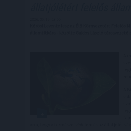
állatjólétért felelős álla
2026. 05. 15. 23:00
Kőrösi Levente lesz az Élő Környezetért Felelős M
államtitkára - közölte Gajdos László tárcavezető
A m
sze
leg
mun
A B
val
sza
leg
faj
arra, hogy a természetvédelem és az állatjólét végr