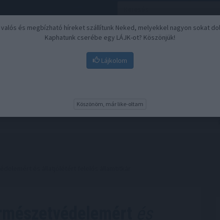
, valós és megbízható híreket szállítunk Neked, melyekkel nagyon sokat do
Kaphatunk cserébe egy LÁJK-ot? Köszönjük!
Lájkolom
Nyugdíj
Biztosítási befektetések
BU
Köszönöm, már like-oltam
elemért és állatjólétért felelős államtitkár
ermészetvédelemért
és