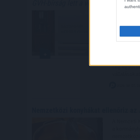
GVH-bírság lett a vége
authenti
A Gazdasági
versenyfelüg
egyik ismer
forgalmazóra
rendszerébe
valamint ter
árak rögzít
cég együtt
vállalásokat
2026. 08. 07. 1
Nemzetközi konyhákat ellenőriz az
A Nemzeti 
a kormányhi
nemzetközi 