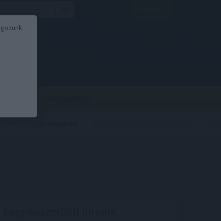
Belépés
lgozunk.
BOR
BIRS
Kalkulátorok
Legnépszerűbb híreink