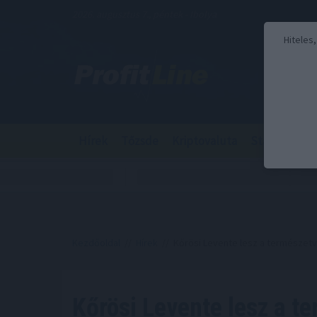
2026. augusztus 7., péntek - Ibolya
Hiteles
Hírek
Tőzsde
Kriptovaluta
Stabilcoin
Kezdőoldal
//
Hírek
// Kőrösi Levente lesz a természetvéd
Kőrösi Levente lesz a t