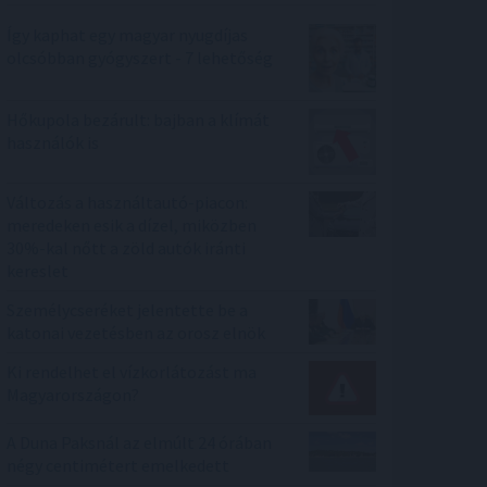
Így kaphat egy magyar nyugdíjas
olcsóbban gyógyszert - 7 lehetőség
Hőkupola bezárult: bajban a klímát
használók is
Változás a használtautó-piacon:
meredeken esik a dízel, miközben
30%-kal nőtt a zöld autók iránti
kereslet
Személycseréket jelentette be a
katonai vezetésben az orosz elnök
Ki rendelhet el vízkorlátozást ma
Magyarországon?
A Duna Paksnál az elmúlt 24 órában
négy centimétert emelkedett