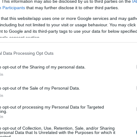
. This information may also be disclosed by us to third parties on the
IA
ahol a mostani vízállásjelzések alapján "halvány
Participants
that may further disclose it to other third parties.
ra", hogy hétfőn újraindulhat még egy turbina -
iniszterelnök pénteki sajtótájékoztatóján, amelyen
 that this website/app uses one or more Google services and may gath
ta az Orbán-kormányt, hogy drámai helyzetet
including but not limited to your visit or usage behaviour. You may click 
a az energia- és vízellátás területén.
 to Google and its third-party tags to use your data for below specifi
ogle consent section.
1:00
Megosztás:
TOVÁBB
l Data Processing Opt Outs
anaf és a Mol
o opt-out of the Sharing of my personal data.
In
ajvezeték-üzemeltető Janaf és a Mol-csoport
t kötött 2,05 millió tonna nyersolaj szállításáról
o opt-out of the Sale of my Personal Data.
özölte a horvát társaság csütörtökön.
In
to opt-out of processing my Personal Data for Targeted
ing.
In
0:00
Megosztás:
TOVÁBB
o opt-out of Collection, Use, Retention, Sale, and/or Sharing
ersonal Data that Is Unrelated with the Purposes for which it
lected.