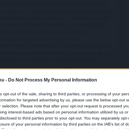
kkenés borítékolható volt, ennek mértéke azonban
a vártat. Az 1,2 százalékos tényadat így mind az 1,6
piaci konszenzusnál, mind a mi – ennél alacsonyabb –
kos várakozásunknál kisebb lett. A maginflációnál
t ilyen mértékű a lassulás, ez a mutató 1,9
llt júliusban a júniusi 2 százalék után.
ben a mostani alacsony adat várhatóan megágyaz a
ybanki kamatcsökkentéseknek az augusztusi, és
ínűséggel a szeptemberi kamatdöntő üléseken.
2:00
Megosztás:
TOVÁBB
.hu -
Do Not Process My Personal Information
energiaellátása,
de drámai az Orbán-
to opt-out of the sale, sharing to third parties, or processing of your per
formation for targeted advertising by us, please use the below opt-out s
r selection. Please note that after your opt-out request is processed y
 energiaellátása stabil, az ivóvízellátás biztosított,
eing interest-based ads based on personal information utilized by us or
dják a rendkívüli intézkedések egy részét, ugyanakkor
disclosed to third parties prior to your opt-out. You may separately opt-
an figyelemmel kísérik a paksi atomerőmű
losure of your personal information by third parties on the IAB’s list of