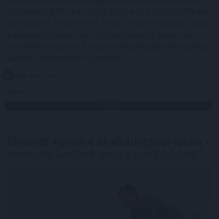
A Stoxx600 0,2%-kal, a DAX 0,1%-kal, a CAC40 0,4%-kal
emelkedett, míg az FTSE 100 0,2%-kal csökkent. Ezzel
a páneurópai index sorozatban harmadik napon zárt
történelmi csúcson. A napi emelkedés jelentős részét a
vállalati eredmények hajtották.
2026. 08. 07. 09:00
Megosztás:
TOVÁBB
Elmaradt egyelőre az albérletpiaci roham -
mennyibe kerülnek most a kiadó lakások?