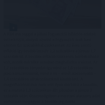
A KSH ma reggel a júliusi fogyasztói inflációs adatot
tette közzé, melyek szerint a fogyasztói árak havi
szinten 0,1 százalékkal csökkentek. Az éves szintű
infláció így tovább lassult: 1,2 százalékra a júniusi 1,7
százalékról. A további inflációcsökkenés borítékolható
volt, ennek mértéke azonban meghaladta a vártat. Az
1,2 százalékos tényadat így mind az 1,6 százalékos
piaci konszenzusnál, mind a mi – ennél alacsonyabb –
1,4 százalékos várakozásunknál kisebb lett. A
maginflációnál már nem volt ilyen mértékű a lassulás,
ez a mutató 1,9 százalékon állt júliusban a júniusi 2
százalék után. Összességében a mostani alacsony adat
várhatóan megágyaz a további jegybanki