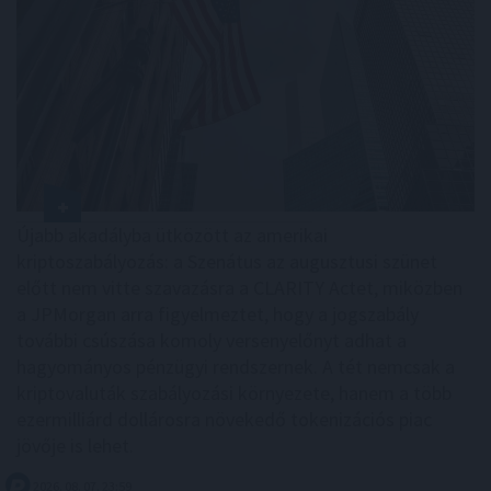
Újabb akadályba ütközött az amerikai
kriptoszabályozás: a Szenátus az augusztusi szünet
előtt nem vitte szavazásra a CLARITY Actet, miközben
a JPMorgan arra figyelmeztet, hogy a jogszabály
további csúszása komoly versenyelőnyt adhat a
hagyományos pénzügyi rendszernek. A tét nemcsak a
kriptovaluták szabályozási környezete, hanem a több
ezermilliárd dollárosra növekedő tokenizációs piac
jövője is lehet.
2026. 08. 07. 23:59