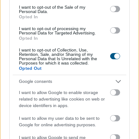
nyersolaj szállításáról 2026-ra - közölte a horvát
consent section.
I want to opt-out of the Sale of my
társaság csütörtökön.
Personal Data.
Opted In
I want to opt-out of processing my
2026. 08. 07. 20:00
Personal Data for Targeted Advertising.
Opted In
Megosztás:
I want to opt-out of Collection, Use,
TOVÁBB
Retention, Sale, and/or Sharing of my
Personal Data that Is Unrelated with the
Purposes for which it was collected.
Opted Out
Stabilcoin APY fogalma, jelentése és
értelmezése
– hogyan működik a
Google consents
stabilcoinok éves hozama?
I want to allow Google to enable storage
related to advertising like cookies on web or
device identifiers in apps.
I want to allow my user data to be sent to
Google for online advertising purposes.
I want to allow Google to send me