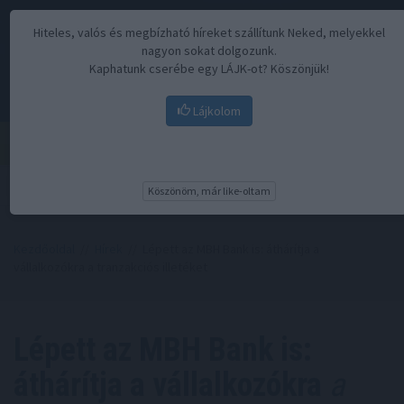
Hiteles, valós és megbízható híreket szállítunk Neked, melyekkel
nagyon sokat dolgozunk.
Kaphatunk cserébe egy LÁJK-ot? Köszönjük!
Lájkolom
Menü
Köszönöm, már like-oltam
Kezdőoldal
//
Hírek
// Lépett az MBH Bank is: áthárítja a
vállalkozókra a tranzakciós illetéket
Lépett az MBH Bank is:
áthárítja a vállalkozókra
a