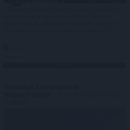
Júliusban a fogyasztói árak átlagosan 1,2 százalékkal
haladták meg az egy évvel korábbiakat, júniushoz
képest pedig 0,1 százalékkal csökkentek - jelentette
pénteken a Központi Statisztikai Hivatal (KSH).
2026. 08. 07. 13:00
Megosztás:
TOVÁBB
Beindultak a lakásépítések
Magyarországon
– Ez már az Otthon Start
hatása?