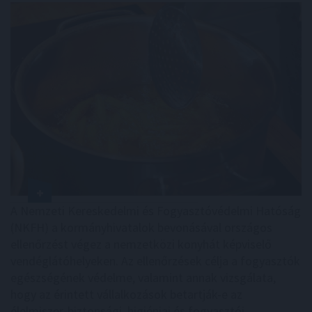
A Nemzeti Kereskedelmi és Fogyasztóvédelmi Hatóság
(NKFH) a kormányhivatalok bevonásával országos
ellenőrzést végez a nemzetközi konyhát képviselő
vendéglátóhelyeken. Az ellenőrzések célja a fogyasztók
egészségének védelme, valamint annak vizsgálata,
hogy az érintett vállalkozások betartják-e az
élelmiszer-biztonsági, higiéniai és fogyasztói