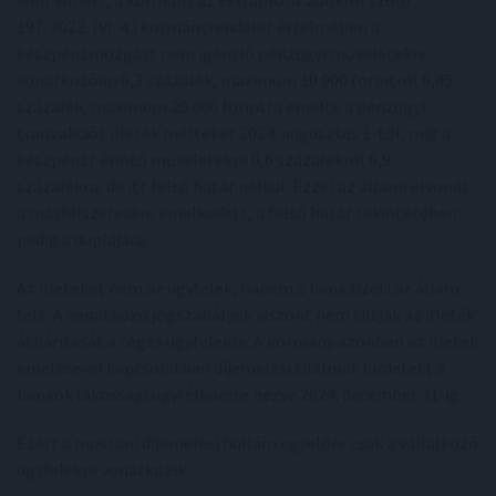
Mint ismert, a kormány az extraprofit adókról szóló
197/2022. (VI. 4.) kormányrendelet értelmében a
készpénzmozgást nem igénylő pénzügyi műveletekre
vonatkozóan 0,3 százalék, maximum 10 000 forintról 0,45
százalék, maximum 20 000 forintra emelte a pénzügyi
tranzakciós illeték mértékét 2024. augusztus 1-től, míg a
készpénzt érintő műveletekre 0,6 százalékról 0,9
százalékra, de itt felső határ nélkül. Ezzel az állami elvonás
a másfélszeresére emelkedett, a felső határ tekintetében
pedig a duplájára.
Az illetéket nem az ügyfelek, hanem a bank fizeti az állam
felé. A vonatkozó jogszabályok viszont nem tiltják az illeték
áthárítását a céges ügyfelekre. A kormány azonban az illeték
emelésével kapcsolatban díjemelési tilalmat hirdetett a
bankok lakossági ügyfélkörére nézve 2024. december 31-ig.
Ezért a mostani díjemelési hullám egyelőre csak a vállalkozó
ügyfelekre vonatkozik.