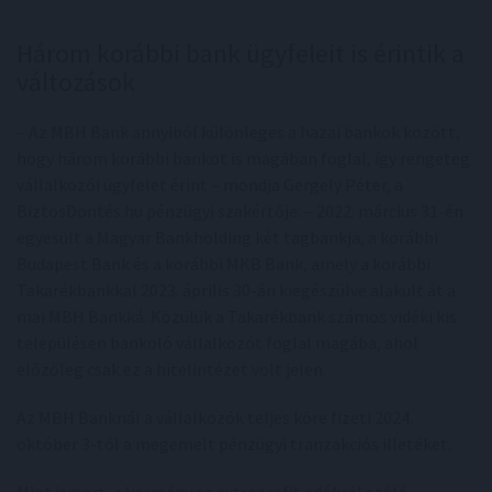
Három korábbi bank ügyfeleit is érintik a
változások
– Az MBH Bank annyiból különleges a hazai bankok között,
hogy három korábbi bankot is magában foglal, így rengeteg
vállalkozói ügyfelet érint – mondja Gergely Péter, a
BiztosDöntés.hu pénzügyi szakértője. – 2022. március 31-én
egyesült a Magyar Bankholding két tagbankja, a korábbi
Budapest Bank és a korábbi MKB Bank, amely a korábbi
Takarékbankkal 2023. április 30-án kiegészülve alakult át a
mai MBH Bankká. Közülük a Takarékbank számos vidéki kis
településen bankoló vállalkozót foglal magába, ahol
előzőleg csak ez a hitelintézet volt jelen.
Az MBH Banknál a vállalkozók teljes köre fizeti 2024.
október 3-tól a megemelt pénzügyi tranzakciós illetéket.