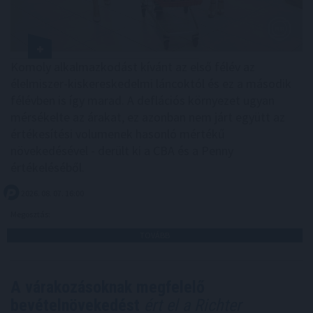
Komoly alkalmazkodást kívánt az első félév az
élelmiszer-kiskereskedelmi láncoktól és ez a második
félévben is így marad. A deflációs környezet ugyan
mérsékelte az árakat, ez azonban nem járt együtt az
értékesítési volumenek hasonló mértékű
növekedésével - derült ki a CBA és a Penny
értékeléséből.
2026. 08. 07. 16:00
Megosztás:
TOVÁBB
A várakozásoknak megfelelő
bevételnövekedést
ért el a Richter