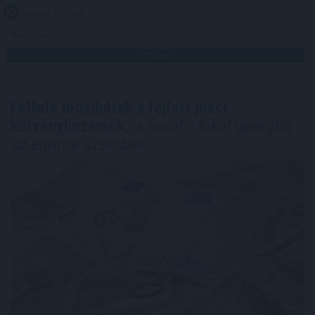
2026. 08. 07. 12:00
Megosztás:
TOVÁBB
Felfelé mozdultak a fejlett piaci
kötvényhozamok,
a forint 1%-kal gyengült
az euróval szemben