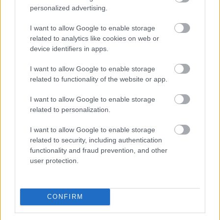
personalized advertising.
I want to allow Google to enable storage
related to analytics like cookies on web or
device identifiers in apps.
A stabilcoin APY azt mutatja meg, hogy egy
stabilcoinban elhelyezett befektetés egy év alatt
I want to allow Google to enable storage
mekkora hozamot termelhet a kamatos kamat hatását
related to functionality of the website or app.
is figyelembe véve. Bár első pillantásra egyszerű
I want to allow Google to enable storage
százalékos mutatónak tűnik, a háttérben hitelezési,
related to personalization.
likviditási, kereskedési és akár derivatív piaci
mechanizmusok is működhetnek. Éppen ezért két
I want to allow Google to enable storage
azonos APY-t kínáló lehetőség kockázata teljesen
related to security, including authentication
eltérő lehet. Az alábbi elemzés közérthetően mutatja
functionality and fraud prevention, and other
be, mit jelent a stabilcoin APY, hogyan keletkezik a
user protection.
hozam, milyen kockázatokkal járhat, és mire érdemes
figyelni egy ilyen ajánlat értékelésekor.
CONFIRM
2026. 08. 07. 19:00
Megosztás: