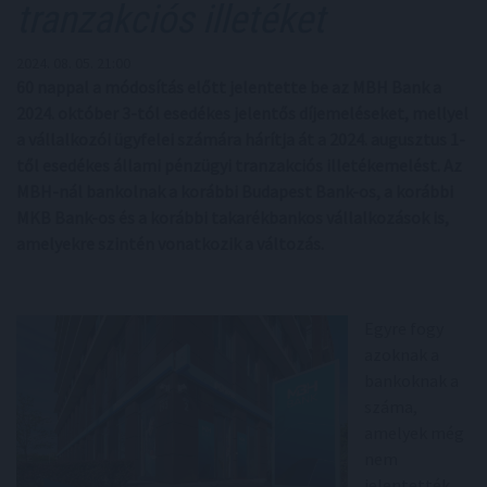
tranzakciós illetéket
2024. 08. 05. 21:00
60 nappal a módosítás előtt jelentette be az MBH Bank a
2024. október 3-tól esedékes jelentős díjemeléseket, mellyel
a vállalkozói ügyfelei számára hárítja át a 2024. augusztus 1-
től esedékes állami pénzügyi tranzakciós illetékemelést. Az
MBH-nál bankolnak a korábbi Budapest Bank-os, a korábbi
MKB Bank-os és a korábbi takarékbankos vállalkozások is,
amelyekre szintén vonatkozik a változás.
Egyre fogy
azoknak a
bankoknak a
száma,
amelyek még
nem
jelentették