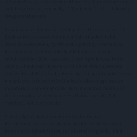
elengedett vagy csak részben áthárított állami terhek sem a
vállalkozói réteg, sem pedig – 2025. január 1-től - a lakossági
réteg esetében sem.
A várakozások ellenére úttörő lépést tett nemrég az OTP
Bank: önkéntes moratóriumot vállalt a bankon belüli
átutalások esetében, így ott csak a pénzügyi tranzakciós
illetéknek megfelelő banki díjat kell megfizetniük a
vállalkozóknak 2024. augusztus 1-től legfeljebb az idei év
végéig. A bank saját díjat nem számít fel értük a jelenleg
értékesítés alatt álló vállalkozói díjcsomagok tekintetében.
A már lezárt értékesítésű vállalkozói díjcsomagokra ez a
moratórium nem vonatkozik, viszont ezekre a vállalkozói
díjcsomagokra az illetékemelés áthárítása csak 2024.
október 1-től lép érvénybe.
A lakosságnak egyelőre nem kell számolnia az
illetékemeléssel és az új, kiegészítő illeték áthárítással
kapcsolatos áthárításokra, ezt a kormány ugyanis, mind