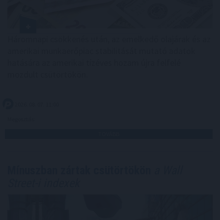
Háromnapi csökkenés után, az emelkedő olajárak és az
amerikai munkaerőpiac stabilitását mutató adatok
hatására az amerikai tízéves hozam újra felfelé
mozdult csütörtökön.
2026. 08. 07. 11:00
Megosztás:
TOVÁBB
Mínuszban zártak csütörtökön
a Wall
Street-i indexek