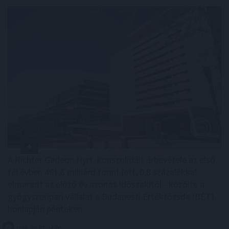
A Richter Gedeon Nyrt. konszolidált árbevétele az első
fél évben 461,6 milliárd forint lett, 0,8 százalékkal
elmaradt az előző év azonos időszakitól - közölte a
gyógyszeripari vállalat a Budapesti Értéktőzsde (BÉT)
honlapján pénteken.
2026. 08. 07. 14:00