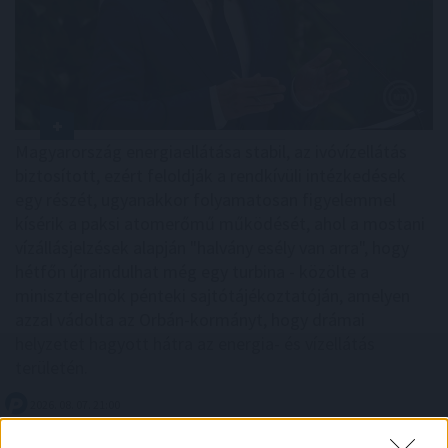
Magyarország energiaellátása stabil, az ivóvízellátás
biztosított, ezért feloldják a rendkívüli intézkedések
egy részét, ugyanakkor folyamatosan figyelemmel
kísérik a paksi atomerőmű működését, ahol a mostani
vízállásjelzések alapján "halvány esély van arra", hogy
hétfőn újraindulhat még egy turbina - közölte a
miniszterelnök pénteki sajtótájékoztatóján, amelyen
azzal vádolta az Orbán-kormányt, hogy drámai
helyzetet hagyott hátra az energia- és vízellátás
területén.
2026. 08. 07. 21:00
Megosztás: