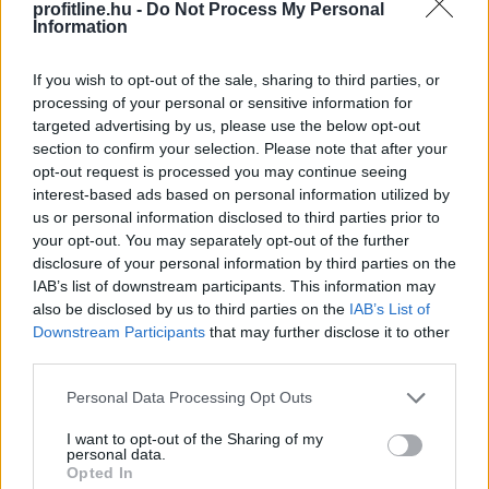
profitline.hu -
Do Not Process My Personal
TOVÁBB
Information
If you wish to opt-out of the sale, sharing to third parties, or
Olajszállítási szerződést
kötött a Janaf és
processing of your personal or sensitive information for
a Mol
targeted advertising by us, please use the below opt-out
section to confirm your selection. Please note that after your
opt-out request is processed you may continue seeing
interest-based ads based on personal information utilized by
us or personal information disclosed to third parties prior to
your opt-out. You may separately opt-out of the further
disclosure of your personal information by third parties on the
IAB’s list of downstream participants. This information may
also be disclosed by us to third parties on the
IAB’s List of
Downstream Participants
that may further disclose it to other
third parties.
Please note that this website/app uses one or more Google
Personal Data Processing Opt Outs
services and may gather and store information including but
not limited to your visit or usage behaviour. You may click to
I want to opt-out of the Sharing of my
A horvát olajvezeték-üzemeltető Janaf és a Mol-
personal data.
grant or deny consent to Google and its third-party tags to
Opted In
csoport megállapodást kötött 2,05 millió tonna
use your data for below specified purposes in below Google