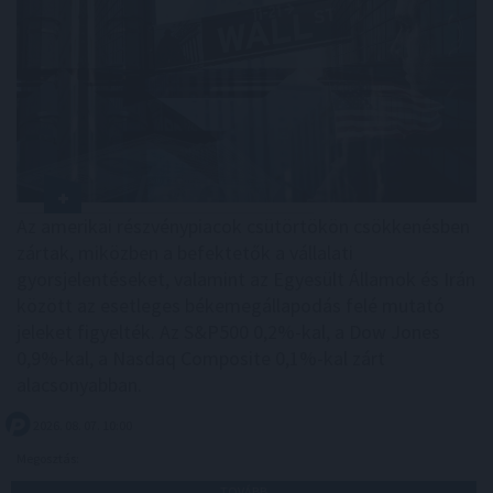
Az amerikai részvénypiacok csütörtökön csökkenésben
zártak, miközben a befektetők a vállalati
gyorsjelentéseket, valamint az Egyesült Államok és Irán
között az esetleges békemegállapodás felé mutató
jeleket figyelték. Az S&P500 0,2%-kal, a Dow Jones
0,9%-kal, a Nasdaq Composite 0,1%-kal zárt
alacsonyabban.
2026. 08. 07. 10:00
Megosztás:
TOVÁBB