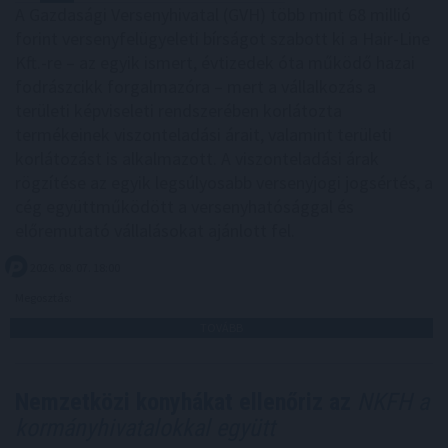
A Gazdasági Versenyhivatal (GVH) több mint 68 millió
forint versenyfelügyeleti bírságot szabott ki a Hair-Line
Kft.-re – az egyik ismert, évtizedek óta működő hazai
fodrászcikk forgalmazóra – mert a vállalkozás a
területi képviseleti rendszerében korlátozta
termékeinek viszonteladási árait, valamint területi
korlátozást is alkalmazott. A viszonteladási árak
rögzítése az egyik legsúlyosabb versenyjogi jogsértés, a
cég együttműködött a versenyhatósággal és
előremutató vállalásokat ajánlott fel.
2026. 08. 07. 18:00
Megosztás:
TOVÁBB
Nemzetközi konyhákat ellenőriz az
NKFH a
kormányhivatalokkal együtt