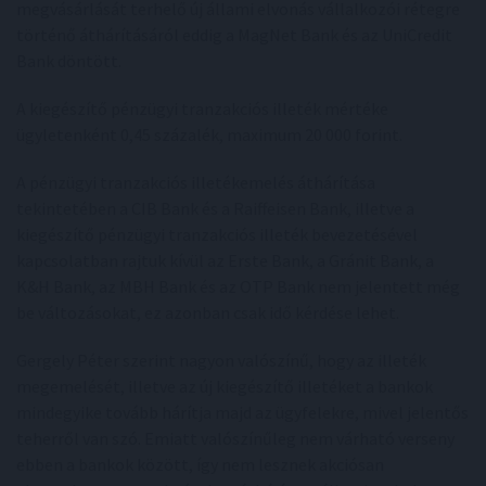
megvásárlását terhelő új állami elvonás vállalkozói rétegre
történő áthárításáról eddig a MagNet Bank és az UniCredit
Bank döntött.
A kiegészítő pénzügyi tranzakciós illeték mértéke
ügyletenként 0,45 százalék, maximum 20 000 forint.
A pénzügyi tranzakciós illetékemelés áthárítása
tekintetében a CIB Bank és a Raiffeisen Bank, illetve a
kiegészítő pénzügyi tranzakciós illeték bevezetésével
kapcsolatban rajtuk kívül az Erste Bank, a Gránit Bank, a
K&H Bank, az MBH Bank és az OTP Bank nem jelentett még
be változásokat, ez azonban csak idő kérdése lehet.
Gergely Péter szerint nagyon valószínű, hogy az illeték
megemelését, illetve az új kiegészítő illetéket a bankok
mindegyike tovább hárítja majd az ügyfelekre, mivel jelentős
teherről van szó. Emiatt valószínűleg nem várható verseny
ebben a bankok között, így nem lesznek akciósan