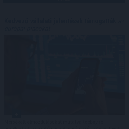
Kedvező vállalati jelentések támogatták
az
európai piacokat
Mérsékelt elmozdulásokat mutatva többnyire
emelkedtek a vezető nyugat-európai részvényindexek.