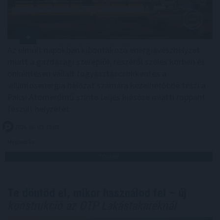
Az elmúlt napokban kibontakozó energiavészhelyzet
miatt a gazdasági szereplők részéről széles körben és
önkéntesen vállalt fogyasztáscsökkentés a
villamosenergia hálózat számára kezelhetőbbé teszi a
Paksi Atomerőmű szinte teljes kiesése miatti roppant
feszült helyzetet.
2026. 08. 05. 15:00
Megosztás:
TOVÁBB
Te döntöd el, mikor használod fel – új
konstrukció az OTP Lakástakaréknál