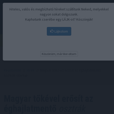
Hiteles, valós és megbízható híreket szállítunk Neked, melyekkel
nagyon sokat dolgozunk.
Kaphatunk cserébe egy LÁJK-ot? Köszönjük!
Lájkolom
Menü
Köszönöm, már like-oltam
Kezdőoldal
//
Hírek
// Magyar tőkével erősít az éghajlatmentő
osztrák startup
Magyar tőkével erősít az
éghajlatmentő
osztrák