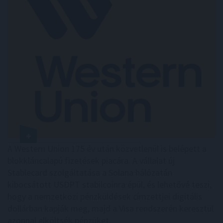
A Western Union 175 év után közvetlenül is belépett a
blokkláncalapú fizetések piacára. A vállalat új
Stablecard szolgáltatása a Solana hálózatán
kibocsátott USDPT stabilcoinra épül, és lehetővé teszi,
hogy a nemzetközi pénzküldések címzettjei digitális
dollárban kapják meg, majd a Visa rendszerén keresztül
azonnal elköltsék pénzüket.