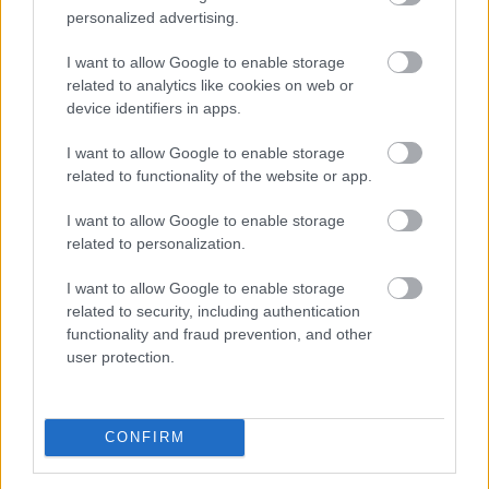
personalized advertising.
Enyhangúlag szavaztak a Magyar Nemzeti Bank (MNB)
I want to allow Google to enable storage
Monetáris Tanácsának tagjai a július 21-i ülésen az
related to analytics like cookies on web or
alapkamat csökkentéséről - olvasható az MNB
device identifiers in apps.
honlapján szerdán közzétett rövidített jegyzőkönyvben.
I want to allow Google to enable storage
related to functionality of the website or app.
2026. 08. 05. 22:00
I want to allow Google to enable storage
Megosztás:
related to personalization.
TOVÁBB
I want to allow Google to enable storage
related to security, including authentication
functionality and fraud prevention, and other
Jóval olcsóbb lett a villanyautók
és a
user protection.
hibridek kötelezője
CONFIRM