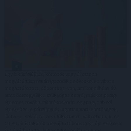
Egy lakásfelújítás, költözés vagy új otthon
megvásárlása ritkán igazodik az évekkel korábban
meghatározott időponthoz. Van, amikor néhány év
alatt összegyűlik a szükséges önerő, máskor pedig
érdemes tovább takarékoskodni egy nagyobb cél
érdekében. A pénzügyi és ingatlanpiaci lehetőségek,
illetve a családi tervek időközben is változhatnak. Az
OTP Lakástakarék megújított konstrukciója ezekre a
kiszámíthatatlan helyzetekre kínál rugalmas