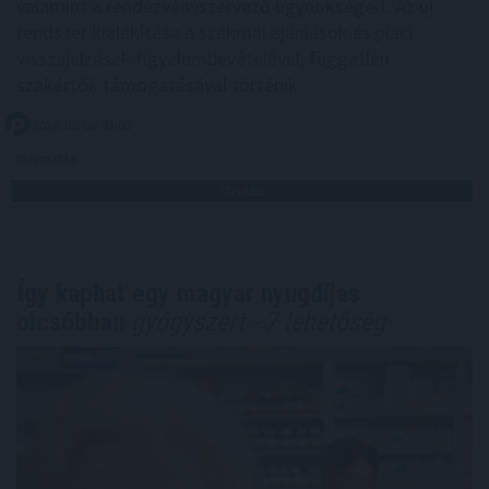
valamint a rendezvényszervező ügynökségeit. Az új
rendszer kialakítása a szakmai ajánlások és piaci
visszajelzések figyelembevételével, független
szakértők támogatásával történik.
2026. 08. 06. 03:00
Megosztás:
TOVÁBB
Így kaphat egy magyar nyugdíjas
olcsóbban
gyógyszert - 7 lehetőség