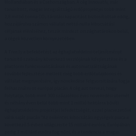
Hollandiában és a Csehországban. A cég innovatív, már
tanúsított, magas integráltságú erdőprojektjei több mint
2,8 millió tonna CO₂ tárolási kapacitást biztosítottak eddig,
hozzájárulva számos vállalat nettó nulla kibocsátási
céljának eléréséhez, teszik mindezt országhatárokon belül,
a cégek közvetlen környezetében.
A Tree.ly a befektetést az éghajlatvédelmi teljesítményt
tanúsító szabvány következő verziójának kifejlesztése és a
platform funkcionalitásának és automatizáltságának
további fejlesztése mellett még több erdőtulajdonos és
vállalat megnyerésére, így növekedése felgyorsítására fogja
felhasználni öt európai piacán. A cég azt tervezi, hogy
folytatja, több mint 300 százalékos éves növekedési ütemét
és néhány éven belül több mint 1 millió hektárra bővíti
éghajlatvédelmi projektjei lefedettségét, ezzel piacvezetővé
válik saját piacán "Az önkéntes kibocsátási egységek piaca a
következő 5 évben világszerte 15 milliárd euróra, Európában
pedig 3 milliárd euróra fog nőni, és a tendencia a magas