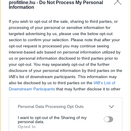
profitline.hu -
Do Not Process My Personal
Information
If you wish to opt-out of the sale, sharing to third parties, or
processing of your personal or sensitive information for
2026. 08. 06. 00:05
targeted advertising by us, please use the below opt-out
section to confirm your selection. Please note that after your
Megosztás:
opt-out request is processed you may continue seeing
TOVÁBB
interest-based ads based on personal information utilized by
us or personal information disclosed to third parties prior to
your opt-out. You may separately opt-out of the further
Csökkenti a reaktor teljesítményét
a krskói
disclosure of your personal information by third parties on the
atomerőmű
IAB’s list of downstream participants. This information may
also be disclosed by us to third parties on the
IAB’s List of
Szerda éjszakától fokozatosan csökkenti reaktorának
Downstream Participants
that may further disclose it to other
teljesítményét a szlovén-horvát tulajdonú Krsko
third parties.
Atomerőmű (NEK) a Száva alacsony vízhozama és
Please note that this website/app uses one or more Google
Personal Data Processing Opt Outs
magas vízhőmérséklete miatt - közölte az erőmű
services and may gather and store information including but
vezetése.
not limited to your visit or usage behaviour. You may click to
I want to opt-out of the Sharing of my
personal data.
grant or deny consent to Google and its third-party tags to
Opted In
2026. 08. 05. 23:00
use your data for below specified purposes in below Google