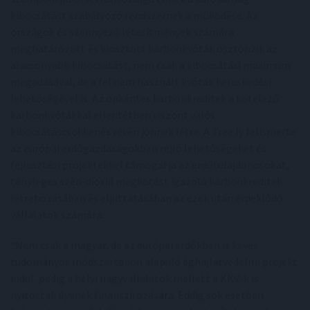
kibocsátást szabályozó rendszernek a működése. Az
országok és szennyező létesítmények számára
meghatározott és kiosztott karbonkvóták ösztönzik az
alacsonyabb kibocsátást, nem csak a kibocsátási maximum
megadásával, de a fel nem használt kvóták kereskedési
lehetőségével is. Az önkéntes karbonkreditek a kötelező
karbonkvótákkal ellentétben viszont valós
kibocsátáscsökkenés révén jönnek létre. A Tree.ly felismerte
az európai erdőgazdaságokban rejlő lehetőségeket és
fejlesztési projektekkel támogatja az erdőtulajdonosokat,
tényleges szén-dioxid megkötést igazoló karbonkreditek
létrehozásában és eljuttatásában az ezek után érdeklődő
vállalatok számára.
“Nem csak a magyar, de az európai erdőkben is kevés
tudományos módszertanon alapuló éghajlatvédelmi projekt
indul, pedig a helyi nagyvállalatok mellett a KKV-k is
nyitottak ilyenek finanszírozására. Eddig sok esetben