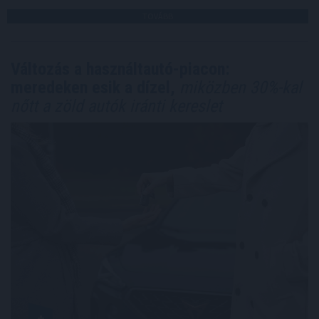
TOVÁBB
Változás a használtautó-piacon:
meredeken esik a dízel,
miközben 30%-kal
nőtt a zöld autók iránti kereslet