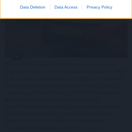
Data Deletion
Data Access
Privacy Policy
Már a százezres nagyságrend felett van a magyar
villanyautó-flotta, ami bő 40 százalékos bővülést jelent
éves szinten. A Netrisknél kötött kgfb-szerződéseken
belül az elektromos személyautók aránya júniusra 3,6
százalékra, a hibrideké pedig több mint 5 százalékra
emelkedett. Az elektromos autók kötelező
biztosításának féléves átlagdíja éves összevetésben 8
százalékkal, a hibrideké 12 százalékkal csökkent,
miközben a többi személyautónál mindössze 2
százalékos mérséklődés történt. A cascónál