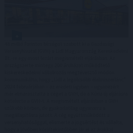
48 millió forintos bírságot szabott ki a Gazdasági
Versenyhivatal (GVH) a Lidl Magyarország Kereskedelmi
Bt.-re egy most lezárt megismételt eljárásban. Az
országszerte mintegy 200 áruházat működtető
kiskereskedelmi vállalkozás megtévesztő módon
kommunikálta, hogy „Lidl a legolcsóbb élelmiszerlánc”.
2024 februárjában – az eredeti ügyben – ugyanezért
már elmarasztalta a céget a GVH, de a Kúria új eljárásra
kötelezte a GVH-t. A megismételt eljárásban a GVH
szűkebb körben, de gyakorlatilag ugyanarra a
megállapításra jutott. A cég együttműködött a
versenyhatósággal, elismerte a jogsértést és vállalta,
hogy a jövőben körültekintőbben jár el az árakkal