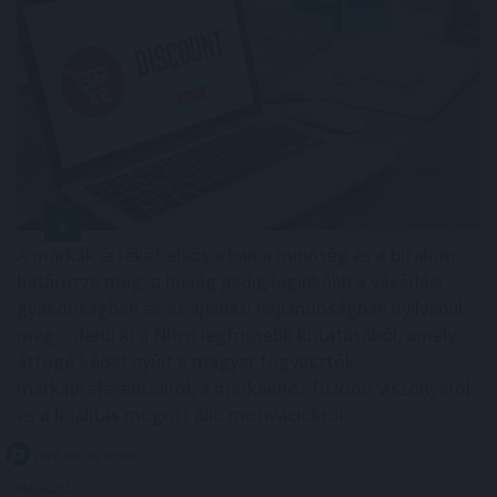
A márkák értékét elsősorban a minőség és a bizalom
határozza meg, a hűség pedig leginkább a vásárlási
gyakoriságban és az ajánlási hajlandóságban nyilvánul
meg – derül ki a Nitro legfrissebb kutatásából, amely
átfogó képet nyújt a magyar fogyasztók
márkapreferenciáiról, a márkákhoz fűződő viszonyáról
és a lojalitás mögött álló motivációkról.
2026. 08. 06. 05:00
Megosztás: