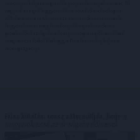
minőségű, helyi és regionális projektek irányába mutat. Mi
vagyunk az egyik leggyorsabban növekvő technológiai
vállalat ezen a területen, ezt a növekedést szeretnénk
felgyorsítani és még hatékonyabb éghajlatvédelmi
projektekkel szolgálni a közép-európai régióban élőket" -
magyarázza Jodok Batlogg, a Tree.ly társalapítója és
vezérigazgatója.
Friss kutatás: rossz sztereotípia, hogy
a
magyarok csak az ár alapján döntenek