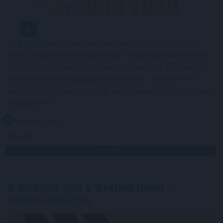
Az Erste Bank működési eredménye 11 százalékkal
nőtt, adózás utáni eredménye a magasabb adóterhek
miatt 20 százalékkal csökkent az idei első fél évben az
előző év azonos időszakához képest - ismertette a
bank elnök-vezérigazgatója sajtótájékoztatón szerdán
Budapesten.
2026. 08. 05. 17:00
Megosztás:
TOVÁBB
A Solanára épül a Western Union
új
stabilcoinkártyája