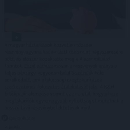
A magyar háztartások közvetlen tőzsdei
részvényvagyona hat év alatt több mint négyszeresére
nőtt, és először közelítette meg a 4 ezer milliárd
forintot. Ezzel párhuzamosan a részvények aránya a
teljes pénzügyi vagyonon belül 3 százalék fölé
emelkedett, ami a lakossági megtakarítások
szerkezetének fokozatos átalakulását jelzi. A K&H
Értékpapír elemzése szerint ez arra utal, hogy a hazai
megtakarítók egyre nagyobb nyitottságot mutatnak a
hosszú távú részvénybefektetések iránt.
2026. 08. 05. 13:00
Megosztás: