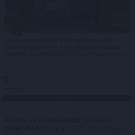
Lassítja a vonatokat a MÁV és festéssel is védi a
síneket a hőségtől - írta Vitézy Dávid közlekedési és
beruházási miniszter szerdán Facebook-bejegyzésében.
2026. 08. 05. 20:00
Megosztás:
TOVÁBB
Átlépte a 810 millió dollárt az eurós
stabilcoinok
piaca, az EURC toronymagasan