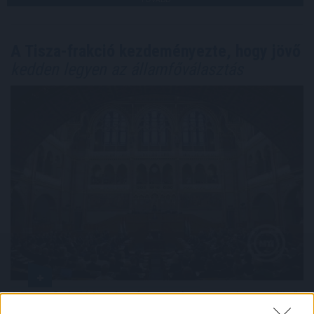
A Tisza-frakció kezdeményezte, hogy jövő
kedden legyen az államfőválasztás
A Tisza-frakció kezdeményezte, hogy a parlament jövő
kedden válassza meg az új köztársasági elnököt.