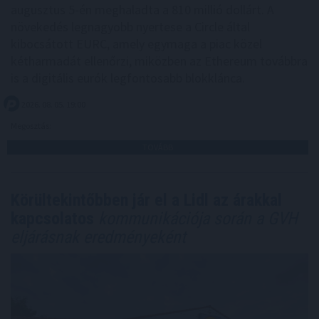
augusztus 5-én meghaladta a 810 millió dollárt. A
növekedés legnagyobb nyertese a Circle által
kibocsátott EURC, amely egymaga a piac közel
kétharmadát ellenőrzi, miközben az Ethereum továbbra
is a digitális eurók legfontosabb blokklánca.
2026. 08. 05. 19:00
Megosztás:
TOVÁBB
Körültekintőbben jár el a Lidl az árakkal
kapcsolatos
kommunikációja során a GVH
eljárásnak eredményeként