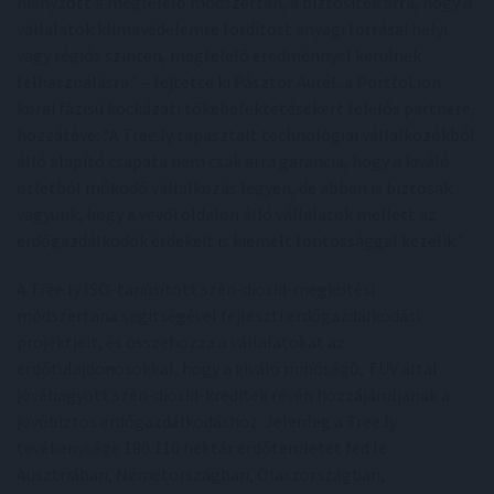
hiányzott a megfelelő módszertan, a biztosíték arra, hogy a
vállalatok klímavédelemre fordított anyagi forrásai helyi
vagy régiós szinten, megfelelő eredménnyel kerülnek
felhasználásra.” – fejtette ki Pásztor Aurél, a PortfoLion
korai fázisú kockázati tőkebefektetésekért felelős partnere,
hozzátéve: “A Tree.ly tapasztalt technológiai vállalkozókból
álló alapító csapata nem csak arra garancia, hogy a kiváló
ötletből működő vállalkozás legyen, de abban is biztosak
vagyunk, hogy a vevői oldalon álló vállalatok mellett az
erdőgazdálkodók érdekeit is kiemelt fontossággal kezelik.”
A Tree.ly ISO-tanúsított szén-dioxid-megkötési
módszertana segítségével fejleszti erdőgazdálkodási
projektjeit, és összehozza a vállalatokat az
erdőtulajdonosokkal, hogy a kiváló minőségű, TÜV által
jóváhagyott szén-dioxid-kreditek révén hozzájáruljanak a
jövőbiztos erdőgazdálkodáshoz. Jelenleg a Tree.ly
tevékenysége 180 110 hektár erdőterületet fed le
Ausztriában, Németországban, Olaszországban,