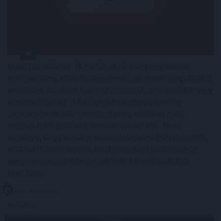
Nyári hőhullámok és tartós aszály idején gyakran
jelennek meg olyan közlemények, amelyek megtiltják a
vezetékes ivóvízzel történő locsolást, autómosást vagy
medencetöltést. A köznyelv ezeket egyszerűen
„vízkorlátozásnak” nevezi, jogilag azonban több,
egymástól eltérő intézkedésről lehet szó. Nem
mindegy, hogy vízhiány miatti települési korlátozásról,
műszaki üzemzavarról, ivóvízminőségi problémáról
vagy mezőgazdasági vízhasználat korlátozásáról
beszélünk.
2026. 08. 06. 01:00
Megosztás:
TOVÁBB