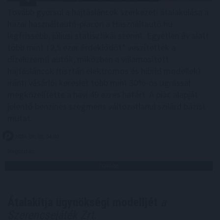
Tovább gyorsul a hajtásláncok szerkezeti átalakulása a
hazai használtautó-piacon a Használtautó.hu
legfrissebb, júliusi statisztikái szerint. Egyetlen év alatt
több mint 12,5 ezer érdeklődőt* veszítettek a
dízelüzemű autók, miközben a villamosított
hajtásláncok (tisztán elektromos és hibrid modellek)
iránti vásárlói kereslet több mint 30%-os ugrással
megközelítette a havi 49 ezres határt. A piac alapját
jelentő benzines szegmens változatlanul szilárd bázist
mutat.
2026. 08. 06. 04:00
Megosztás:
TOVÁBB
Átalakítja ügynökségi modelljét
a
Szerencsejáték Zrt.