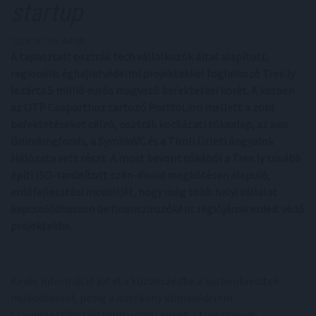
startup
2024. 07. 05. 04:00
A tapasztalt osztrák tech vállalkozók által alapított,
regionális éghajlatvédelmi projektekkel foglalkozó Tree.ly
lezárta 5 millió eurós magvető befektetési körét. A körben
az OTP Csoporthoz tartozó PortfoLion mellett a zöld
befektetéseket célzó, osztrák kockázati tőkealap, az aws
Gründungfonds, a SymbiaVC és a Tiroli Üzleti Angyalok
Hálózata vett részt. A most bevont tőkéből a Tree.ly tovább
építi ISO-tanúsított szén-dioxid megkötésen alapuló,
erdőfejlesztési modelljét, hogy még több helyi vállalat
kapcsolódhasson be finanszírozóként régiójának erdeit védő
projektekbe.
Kevés információ jut el a közbeszédbe a karbonkreditek
működéséről, pedig a hatékony klímavédelem
szempontjából létfontosságú ennek a károsanyag-