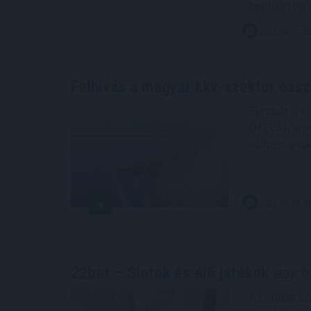
lendülettel 
2026. 08. 07. 0
Felhívás a magyar kkv-szektor öss
Elindult a 
(MEVA), amel
válhassanak
2026. 08. 07. 0
22bet – Slotok és élő játékok
egy he
Az online s