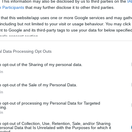
. This information may also be disclosed by us to third parties on the
IA
Participants
that may further disclose it to other third parties.
 that this website/app uses one or more Google services and may gath
including but not limited to your visit or usage behaviour. You may click 
 to Google and its third-party tags to use your data for below specifi
ogle consent section.
l Data Processing Opt Outs
o opt-out of the Sharing of my personal data.
In
o opt-out of the Sale of my Personal Data.
bb kínálat a vevők pozícióját erősíti, aminek jeleit már
In
kedésében és a lakásárak stagnálásában.
to opt-out of processing my Personal Data for Targeted
ing.
riss kínálat összetételében is. Júniusban több mint 30
In
jdonosok és ingatlanközvetítők, ami szinte pontosan
o opt-out of Collection, Use, Retention, Sale, and/or Sharing
óingatlanok számával. „Érdekes ugyanakkor, hogy a
ersonal Data that Is Unrelated with the Purposes for which it
májusban alig több mint 5 ezer olyan ingatlant
lected.