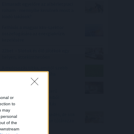
Elmaradt egyelőre az albérletpiaci
roham - mennyibe kerülnek most a
kiadó lakások?
Felhívás a magyar kkv-szektor
összefogására az energiakrízis
kezelésére
22bet – Slotok és élő játékok egy
helyen, áttekinthetően
A mulcsozás titka, amitől szebb
lesz a gyeped, mint valaha
Energiaválság idején
felértékelődnek a korszerű
otthonok – mutatjuk, miből
sonal or
finanszírozható a felújítás
ection to
ou may
Megtorpant az áremelkedés, de sok
 personal
eladó még mindig durván túlárazza
out of the
eladó ingatlanát
 downstream