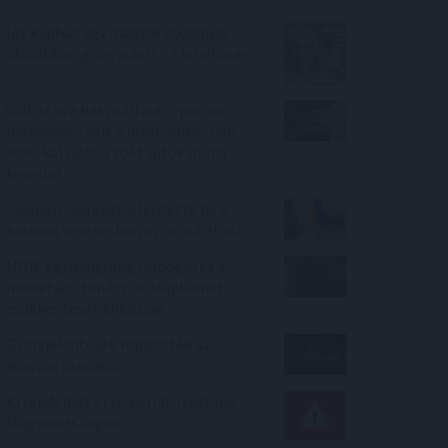
Így kaphat egy magyar nyugdíjas
olcsóbban gyógyszert - 7 lehetőség
Változás a használtautó-piacon:
meredeken esik a dízel, miközben
30%-kal nőtt a zöld autók iránti
kereslet
Személycseréket jelentette be a
katonai vezetésben az orosz elnök
MNB: egyhangúlag támogatta a
monetáris tanács az alapkamat
csökkentését júliusban
Gyorsjelentések repítették az
európai piacokat
Ki rendelhet el vízkorlátozást ma
Magyarországon?