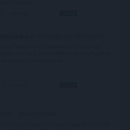
indult a szezon.
8:00
Megosztás:
TOVÁBB
zefogására
az energiakrízis kezelésére
Magyar Energiamentő Vállalkozások Közössége
ynek célja, hogy a hazai KKV-k is aktív szereplőivé
 az energiakrízis kezelésének.
7:00
Megosztás:
TOVÁBB
lyen, áttekinthetően
zerencsejáték mára mindennapos szórakozássá vált