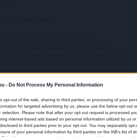
félévben.
 a vevőknek kedvez
ldalán pozitív eredmények láthatóak. A teljes
s végén több mint 145 ezer eladó lakás és ház szerepelt
n 143 ezer, egy évvel korábban pedig 137 ezer eladó
 hogy a választék havi szinten is nőtt, éves összevetésben
.hu -
Do Not Process My Personal Information
to opt-out of the sale, sharing to third parties, or processing of your per
formation for targeted advertising by us, please use the below opt-out s
r selection. Please note that after your opt-out request is processed y
eing interest-based ads based on personal information utilized by us or
disclosed to third parties prior to your opt-out. You may separately opt-
losure of your personal information by third parties on the IAB’s list of