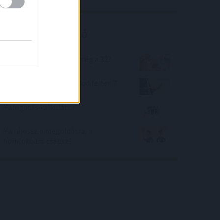
Kalkulátor ajánló
Fogas kérdés - Mennyi még a 32?
Retro üzenet - meg tudod fejteni?
Halogatás kalkulátor
Ha rájössz a megoldásra, a
homlokodra csapsz!