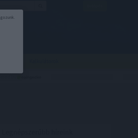
Belépés
lgozunk.
BOR
BIRS
Kalkulátorok
Legnépszerűbb híreink