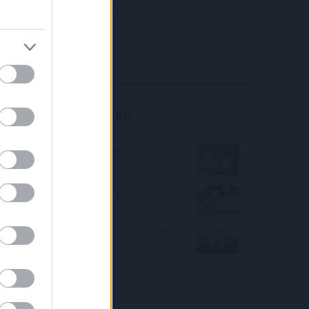
közölt a tőzsdei vállalat
4IG elemzés
Richter elemzés
Befektetési tippek
AEGON Alapkezelő: Ki lehet az
emelkedő élelmiszerárak nyertese?
A kormány kismiska a bankokhoz
képest
Élénkült a lakáspiac decemberben,
ez az 5 trend fogja meghatározni
2022 adásvételeit
Aktív Aranyszámla