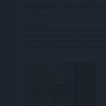
miközben
folyamatosan 
száma
2026. 07. 01. 01:00
Júniusban mérséklődött a lakáspiaci kereslet az 
házak kínálata tovább bővült az ingatlan.com legf
ezer telefonos érdeklődés érkezett az eladó lakói
visszaesést jelent. Éves összevetésben ugyanakkor
Bu
Ve
sz
„A 
pia
óva