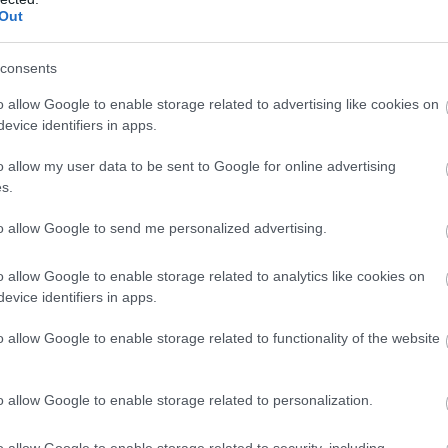
Out
árkorlátainak, júniusban viszont már több mint 5200-at.
dók is egyre inkább rákényszerülnek arra, hogy figyelembe
consents
upozícióit.” – mutatott rá a változásokra az ingatlan.com
o allow Google to enable storage related to advertising like cookies on
evice identifiers in apps.
e nagyobb leszakadást mutat majd éves összevetésben a
lév is kifejezetten erős volt a lakáspiacon, idén viszont
o allow my user data to be sent to Google for online advertising
bbak.
s.
to allow Google to send me personalized advertising.
o allow Google to enable storage related to analytics like cookies on
evice identifiers in apps.
o allow Google to enable storage related to functionality of the website
atták
az európai piacokat
o allow Google to enable storage related to personalization.
elmozdulásokat mutatva többnyire emelkedtek a
o allow Google to enable storage related to security, including