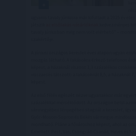
ker
rés
ugyanis tavaly júniusra már kifulladt a 2025 év elej
játszik
az elsőlakás-vásárlóknak
kedvezményes hite
tavaly júniusban még nem volt elérhető” – mondta
szakértője.
A júniusi országos kereslet éves alapon ugyan enyh
mozgás látható. A lakásokra érkező telefonos érd
képest, a házaknál viszont 1,3 százalékos csökken
visszaesés látszott: a lakásoknál 8,5, a házaknál
képest.
Az első félév egészét nézve ugyanakkor már egyért
százalékkal mérséklődött. Az országon belül azo
vármegyében lényegében stagnál a kereslet, így ez
Győr-Moson-Sopron és Békés vármegye mindössze 
mondható. Pláne a fővároshoz képest, ahol az ors
Emellett Pest, Vas, Csongrád-Csanád, Heves és S