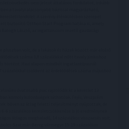
esletnövekedés nem jelent általános fordulatot, inkább
zben a tavalyi alacsonyabb bázissal magyarázható,
i keresleti lendület. A szerény élénkülésben szerepet
lt biztosító Otthon Start Program hatása is, amely
 Balogh László, az ingatlan.com vezető gazdasági
e pluszban volt, de a lakások és házak között már eltérő
eklődések száma 3,8 százalékkal nőtt tavaly júniushoz
és történt. Havi alapon mindkét ingatlantípusnál
 7,7 százalékkal csökkent az érdeklődések száma májushoz
elműen óvatosabb piac rajzolódik ki: a kereslet 13
nban komoly különbségek láthatóak. Fejér, Veszprém
ek bőven az átlag feletti teljesítményt nyújtottak, de
6-6 százalékos keresletcsökkenése is jó eredménynek
zágos átlagos meghaladó, 14 százalékos visszaesés volt.
zabolcs-Szatmár-Bereg vármegye 15-19 százalékos