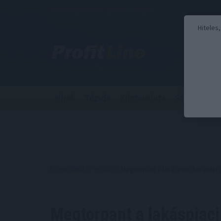
2026. augusztus 7., péntek - Ibolya
Hiteles
Hírek
Tőzsde
Kriptovaluta
Stabilcoin
Kezdőoldal
//
Hírek
// Megtorpant a lakáspiaci kereslet
Megtorpant a lakáspiaci