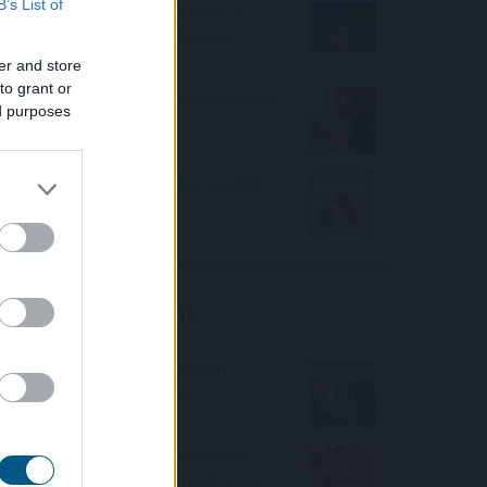
B’s List of
Rekordhőség, rekordkockázat: a
klímaváltozás már a vállalatok
működését is átírja
er and store
to grant or
Mit tesz az agyaddal, ha minden nap
ed purposes
ugyanazt csinálod?
Hőkupola bezárult: bajban a klímát
használók is
Friss elemzéseink
Fokozatos kamatcsökkentést
támogatnak az amerikai
jegybankárok
Örülhetnek a Richter befektetők -
piaci konszenzus feletti számokat