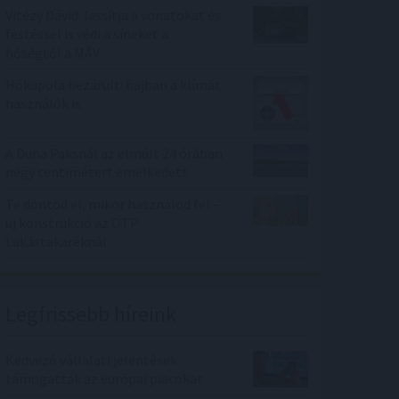
Vitézy Dávid: lassítja a vonatokat és
festéssel is védi a síneket a
hőségtől a MÁV
Hőkupola bezárult: bajban a klímát
használók is
A Duna Paksnál az elmúlt 24 órában
négy centimétert emelkedett
Te döntöd el, mikor használod fel –
új konstrukció az OTP
Lakástakaréknál
Legfrissebb híreink
Kedvező vállalati jelentések
támogatták az európai piacokat