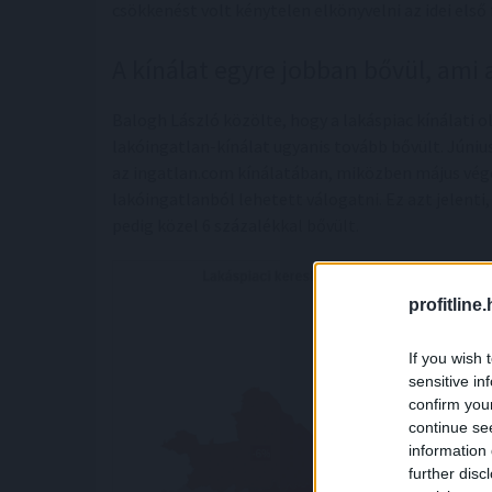
csökkenést volt kénytelen elkönyvelni az idei első 
A kínálat egyre jobban bővül, ami
Balogh László közölte, hogy a lakáspiac kínálati o
lakóingatlan-kínálat ugyanis tovább bővült. Júniu
az ingatlan.com kínálatában, miközben május végé
lakóingatlanból lehetett válogatni. Ez azt jelenti,
pedig közel 6 százalékkal bővült.
profitline
If you wish 
sensitive in
confirm you
continue se
information 
further disc