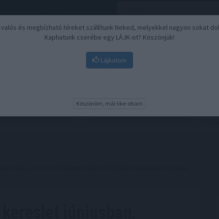
, valós és megbízható híreket szállítunk Neked, melyekkel nagyon sokat do
Kaphatunk cserébe egy LÁJK-ot? Köszönjük!
Lájkolom
Nyugdíj
Biztosítási befektetések
BU
Köszönöm, már like-oltam
 júniusban, miközben folyamatosan nő az eladó ingatlanok száma
 kereslet júniusban,