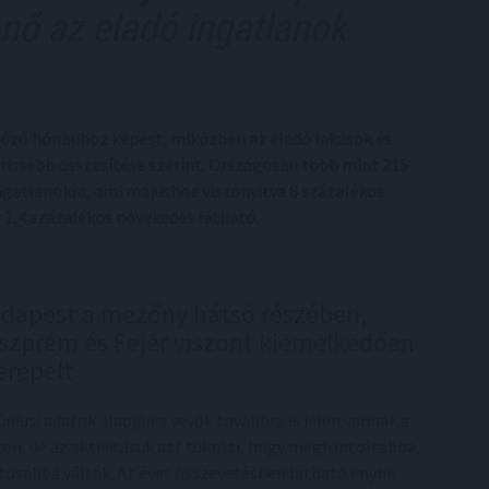
nő az eladó ingatlanok
előző hónaphoz képest, miközben az eladó lakások és
rissebb összesítése szerint. Országosan több mint 215
ngatlanokra, ami májushoz viszonyítva 8 százalékos
 1,4 százalékos növekedés látható.
dapest a mezőny hátsó részében,
szprém és Fejér viszont kiemelkedően
erepelt
júniusi adatok alapján a vevők továbbra is jelen vannak a
con, de az aktivitásuk azt tükrözi, hogy megfontoltabbá,
tosabbá váltak. Az éves összevetésben látható enyhe