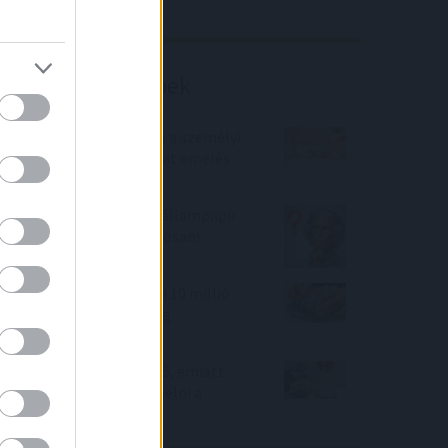
Richter elemzés
Befektetési tippek
Ilyet ki látott? Olcsóbb a személyi
hitel, mint az alapkamat emelés
előtt
Melyik most a legjobb állampapír
Önnek? Válasszuk ki okosan!
Nem kell már az ingyen 10 millió
Ft? Pedig 2022-ben még
igényelhető!
Kevesebb a hiteligénylő, emiatt
nem tudnak nagyot emelni a
bankok