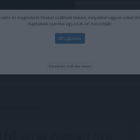
, valós és megbízható híreket szállítunk Neked, melyekkel nagyon sokat do
Kaphatunk cserébe egy LÁJK-ot? Köszönjük!
Lájkolom
Nyugdíj
Biztosítási befektetések
BU
Köszönöm, már like-oltam
z átlagbért viszi haza?
 fel,
aki az átlagbért viszi