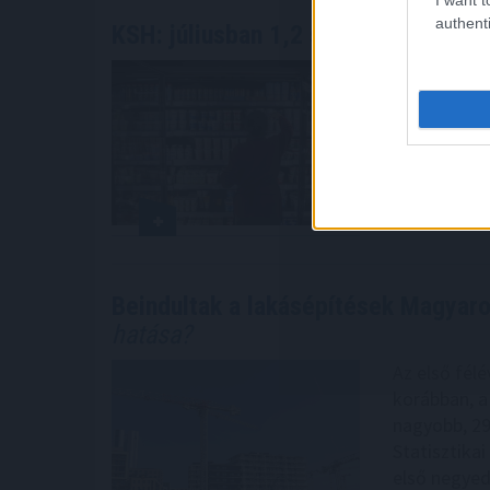
authenti
KSH: júliusban 1,2 százalékra
csökke
Júliusban a
meg az egy 
százalékkal
Statisztikai
2026. 08. 07. 1
Beindultak a lakásépítések Magyar
hatása?
Az első félé
korábban, a
nagyobb, 29
Statisztikai
első negyed