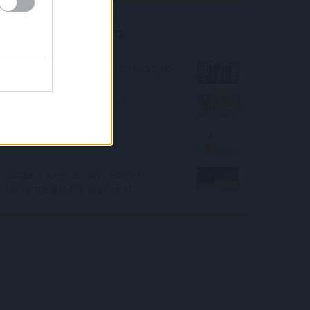
Kalkulátor ajánló
Milyen főnök lennél? Megmutatjuk!
Mennyi kalóriát égetek el
sétálással? - kalkulátor
Fröccs kvíz
Hányast kapnál Harry Potter
tantárgyból? (nehéz szint)