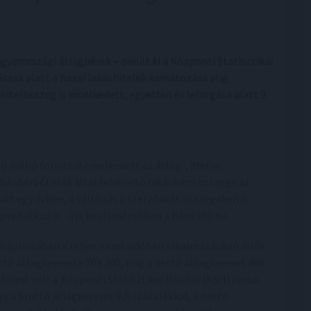
yarországi átlagbérek – derült ki a Központi Statisztikai
őszak alatt a hazai lakáshitelek kamatozása alig
hitelösszeg is emelkedett, egyetlen év leforgása alatt 9
b millió forinttal emelkedett az átlag-, illetve
iánbérből élők által felvehető lakáshitel összege az
últ egy évben, a változás a szerződött összegeken is
mutatkozik - írja közleményében a Bank360.hu.
5 áprilisában a teljes munkaidőben alkalmazásban állók
ttó átlagkeresete 708 300, míg a nettó átlagkereset 486
 forint volt a Központi Statisztikai Hivatal (KSH) június
gy a bruttó átlagkereset 9,8 százalékkal, a nettó