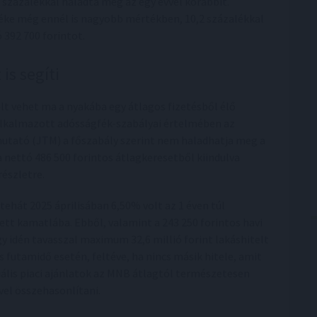
2 százalékkal haladta meg az egy évvel korábbit.
ke még ennél is nagyobb mértékben, 10,2 százalékkal
ó 392 700 forintot.
is segíti
lt vehet ma a nyakába egy átlagos fizetésből élő
lkalmazott adósságfék-szabályai értelmében az
utató (JTM) a főszabály szerint nem haladhatja meg a
a nettó 486 500 forintos átlagkeresetből kiindulva
észletre.
ehát 2025 áprilisában 6,50% volt az 1 éven túl
tett kamatlába. Ebből, valamint a 243 250 forintos havi
y idén tavasszal maximum 32,6 millió forint lakáshitelt
s futamidő esetén, feltéve, ha nincs másik hitele, amit
ktuális piaci ajánlatok az MNB átlagtól természetesen
vel összehasonlítani.