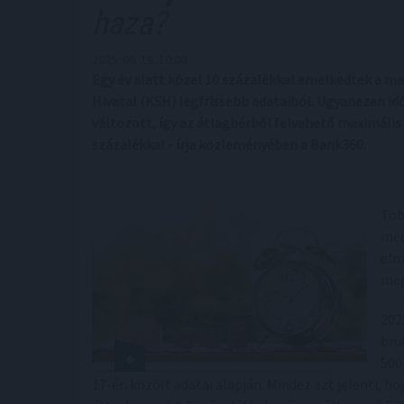
haza?
2025. 06. 18. 10:00
Egy év alatt közel 10 százalékkal emelkedtek a mag
Hivatal (KSH) legfrissebb adataiból. Ugyanezen id
változott, így az átlagbérből felvehető maximális 
százalékkal - írja közleményében a Bank360.
Töb
med
elm
meg
202
bru
500
17-én közölt adatai alapján. Mindez azt jelenti, ho