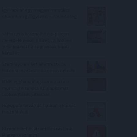
Így kaphat egy magyar nyugdíjas
olcsóbban gyógyszert - 7 lehetőség
Változás a használtautó-piacon:
meredeken esik a dízel, miközben
30%-kal nőtt a zöld autók iránti
kereslet
Személycseréket jelentette be a
katonai vezetésben az orosz elnök
MNB: egyhangúlag támogatta a
monetáris tanács az alapkamat
csökkentését júliusban
Hőkupola bezárult: bajban a klímát
használók is
Ki rendelhet el vízkorlátozást ma
Magyarországon?