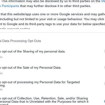
. This information may also be disclosed by us to third parties on the
IA
Participants
that may further disclose it to other third parties.
áprilisában kereken 444 ezer forint volt a teljes
 that this website/app uses one or more Google services and may gath
sete, míg a nettó kereset mediánértéke 357 900 forint
including but not limited to your visit or usage behaviour. You may click 
záloghitel maximális törlesztőrészlete 222 ezer, illetve
 to Google and its third-party tags to use your data for below specifi
M-mel számolva).
ogle consent section.
ak minimális mértékben tért el a 2025. áprilisitól (6,44%,
l Data Processing Opt Outs
aximum 29,9 millió forint lakáshitel felvételére volt
 megfelelő összeget vihetett haza, továbbra is 20 éves
o opt-out of the Sharing of my personal data.
mediánértékével számolva ez az összeg még kevesebb,
In
o opt-out of the Sale of my Personal Data.
sszeg 2024 áprilisa és 2025 áprilisa között 29,9 millió
In
keresetből felvehető maximális hitelösszeg 24,1 millió
, illetve 9,1 százalékos emelkedést jelent.
to opt-out of processing my Personal Data for Targeted
ing.
In
hiszen az emelkedés az újonnan megkötött lakáshitel-
thető. Az új szerződések átlagösszege 2024 áprilisában
o opt-out of Collection, Use, Retention, Sale, and/or Sharing
ersonal Data that Is Unrelated with the Purposes for which it
prilisban már 19 463 052 forint volt. Mindez 8,3 százalékos
lected.