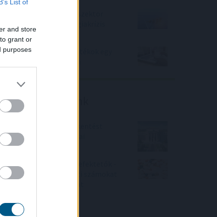
B’s List of
Felhívás a magyar kkv-szektor
összefogására az energiakrízis
er and store
kezelésére
to grant or
ed purposes
22bet – Slotok és élő játékok egy
helyen, áttekinthetően
Friss elemzéseink
Fokozatos kamatcsökkentést
támogatnak az amerikai
jegybankárok
Örülhetnek a Richter befektetők -
piaci konszenzus feletti számokat
közölt a tőzsdei vállalat
4IG elemzés