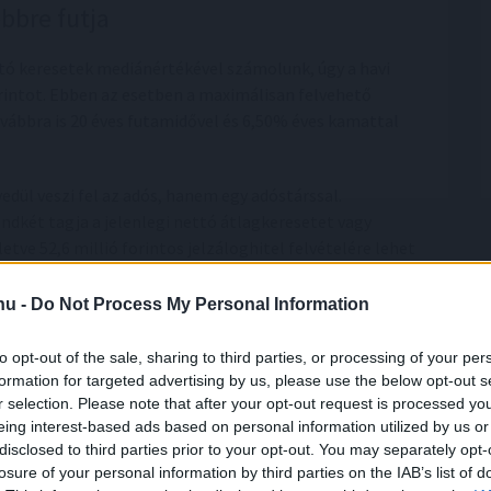
bbre futja
ó keresetek mediánértékével számolunk, úgy a havi
rintot. Ebben az esetben a maximálisan felvehető
továbbra is 20 éves futamidővel és 6,50% éves kamattal
edül veszi fel az adós, hanem egy adóstárssal.
ndkét tagja a jelenlegi nettó átlagkeresetet vagy
etve 52,6 millió forintos jelzáloghitel felvételére lehet
unk.
.hu -
Do Not Process My Personal Information
ár a 60 százalékát is lehet törlesztésre fordítani, ha az
ges váratlan kiadásokra is. Magasabb jövedelem esetén
to opt-out of the sale, sharing to third parties, or processing of your per
lhetőségéről van szó, és minden esetben érdemes a fix
formation for targeted advertising by us, please use the below opt-out s
zerződést - javasolják a Bank360 szakértői. A
r selection. Please note that after your opt-out request is processed y
, ha valamivel hosszabb futamidőt választunk.
eing interest-based ads based on personal information utilized by us or
disclosed to third parties prior to your opt-out. You may separately opt-
losure of your personal information by third parties on the IAB’s list of