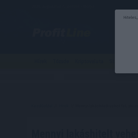
2026. augusztus 7., péntek - Ibolya
Hiteles
Hírek
Tőzsde
Kriptovaluta
Stabilcoin
Kezdőoldal
//
Hírek
// Mennyi lakáshitelt vehet fel, aki a
Mennyi lakáshitelt vehet