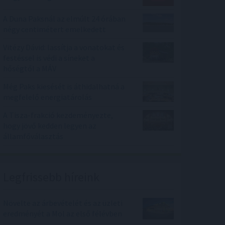
A Duna Paksnál az elmúlt 24 órában
négy centimétert emelkedett
Vitézy Dávid: lassítja a vonatokat és
festéssel is védi a síneket a
hőségtől a MÁV
Még Paks kiesését is áthidalhatná a
megfelelő energiatárolás
A Tisza-frakció kezdeményezte,
hogy jövő kedden legyen az
államfőválasztás
Legfrissebb híreink
Növelte az árbevételét és az üzleti
eredményét a Mol az első félévben