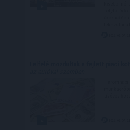
kisebb mérté
folytatódot
érezhetően 
lekövetni a k
2026. 08. 07. 1
Felfelé mozdultak a fejlett piaci k
az euróval szemben
Háromnapi c
munkaerőpia
tízéves hoz
2026. 08. 07. 1