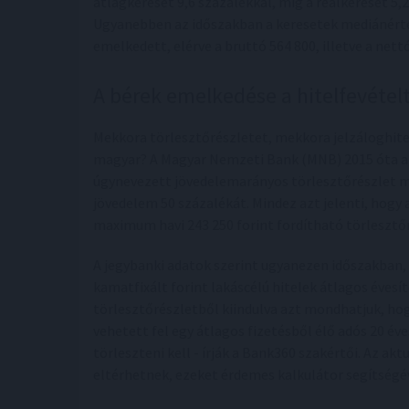
átlagkereset 9,6 százalékkal, míg a reálkereset 5,
Ugyanebben az időszakban a keresetek mediánérté
emelkedett, elérve a bruttó 564 800, illetve a nett
A bérek emelkedése a hitelfevételt 
Mekkora törlesztőrészletet, mekkora jelzáloghite
magyar? A Magyar Nemzeti Bank (MNB) 2015 óta a
úgynevezett jövedelemarányos törlesztőrészlet m
jövedelem 50 százalékát. Mindez azt jelenti, hogy 
maximum havi 243 250 forint fordítható törlesztőr
A jegybanki adatok szerint ugyanezen időszakban, t
kamatfixált forint lakáscélú hitelek átlagos évesí
törlesztőrészletből kiindulva azt mondhatjuk, hog
vehetett fel egy átlagos fizetésből élő adós 20 éve
törleszteni kell - írják a Bank360 szakértői. Az a
eltérhetnek, ezeket érdemes kalkulátor segítségé