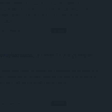
kben élénkült a piac. A statisztika alapján
t az eddigi tendencia: az Otthon Start Program
fellendítette a keresletet, ezt igyekszik most
ínálat is.
2:00
Megosztás:
TOVÁBB
ötvényhozamok,
a forint 1%-kal gyengült
sökkenés után, az emelkedő olajárak és az amerikai
c stabilitását mutató adatok hatására az amerikai
am újra felfelé mozdult csütörtökön.
1:00
Megosztás:
TOVÁBB