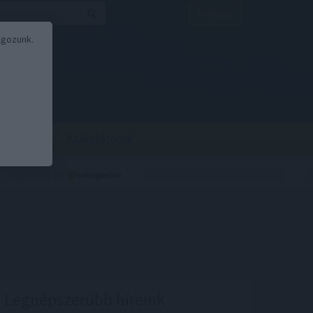
Belépés
lgozunk.
BOR
BIRS
Kalkulátorok
Legnépszerűbb híreink