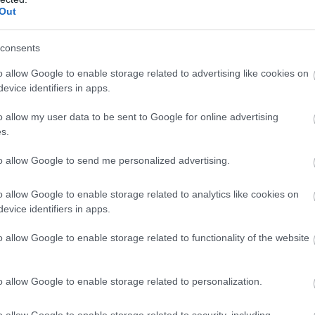
Out
consents
o allow Google to enable storage related to advertising like cookies on
evice identifiers in apps.
o allow my user data to be sent to Google for online advertising
s.
elnövekedést
ért el a Richter
to allow Google to send me personalized advertising.
edeon Nyrt. konszolidált árbevétele az első fél évben
o allow Google to enable storage related to analytics like cookies on
rd forint lett, 0,8 százalékkal elmaradt az előző év
evice identifiers in apps.
akitól - közölte a gyógyszeripari vállalat a
rtéktőzsde (BÉT) honlapján pénteken.
o allow Google to enable storage related to functionality of the website
o allow Google to enable storage related to personalization.
4:00
Megosztás:
TOVÁBB
o allow Google to enable storage related to security, including