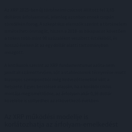
Az XRP 2025-ben új történelmi csúcsot állított fel 3,65
dolláros árfolyammal, jelenleg azonban ennek csupán
töredékén forog. A szkeptikus elemzők szerint a történelem
ismételheti önmagát, hiszen a 2018-as bikapiacot követően
a token több mint 90 százalékot veszített értékéből, és
hosszú éveken át az egy dollár alatti tartományban
mozgott.
A kritikusok szerint az XRP fundamentumai azóta nem
javultak számottevően, sőt a stablecoinok térnyerése miatt
bizonyos szempontból még kedvezőtlenebbé vált a
helyzete. Egyes becslések alapján, ha a korábbi ciklus
mintája megismétlődne, az árfolyam akár 0,36 dollár
közelébe is süllyedhet az elkövetkező években.
Az XRP működési modellje is
korlátozhatja az árfolyam-emelkedést