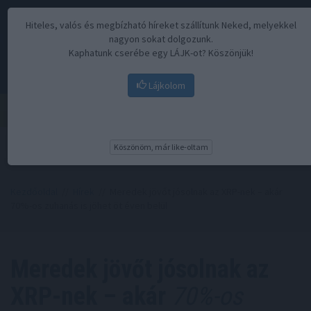
Hiteles, valós és megbízható híreket szállítunk Neked, melyekkel
nagyon sokat dolgozunk.
Kaphatunk cserébe egy LÁJK-ot? Köszönjük!
Lájkolom
Menü
Köszönöm, már like-oltam
Kezdőoldal
//
Hírek
// Meredek jövőt jósolnak az XRP-nek – akár
70%-os zuhanás is jöhet öt éven belül
Meredek jövőt jósolnak az
XRP-nek – akár
70%-os