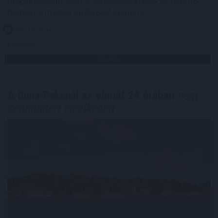
megoldásokat, segítve a felelősségteljes és tudatos
döntést a magyar játékosok számára.
2026. 08. 06. 14:32
Megosztás:
TOVÁBB
A Duna Paksnál az elmúlt 24 órában
négy
centimétert emelkedett