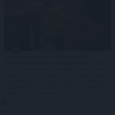
Az aszály, a növekvő költségek és a csökkenő
jövedelmezőség ellenére a csemegekukorica továbbra
is kiszámítható termelési lehetőséget jelenthet a hazai
gazdálkodóknak. A Syngenta szerint a magyar ágazat
jövőjének kulcsa az öntözés fejlesztése, a szélsőséges
időjárást jól viselő fajták használata és a termelési
hatékonyság növelése lehet.
2026. 08. 06. 20:00
Megosztás: