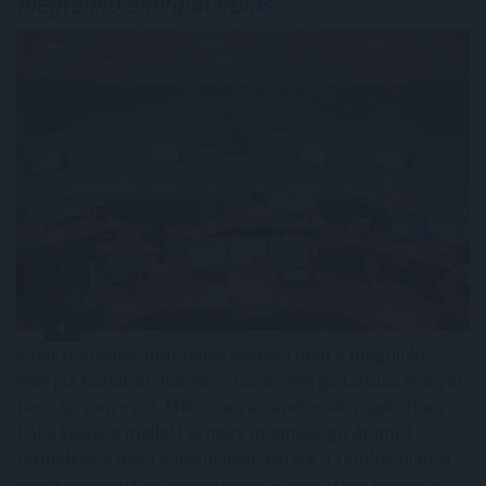
megfelelő energiatárolás
A paksi atomerőmű teljes leállása nem a megújuló
energia korlátait, hanem a hazai energiatárolás hiányát
teszi látványossá. Miközben a napelemek napközben
Paks kiesése mellett is nagy mennyiségű áramot
termeltek a nyári kánikulában, estére a tárolók hiánya
miatt megnőtt az importigény. Szilva Attila fizikus, a