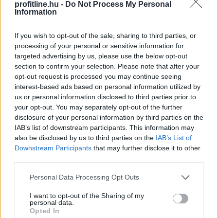
profitline.hu -
Do Not Process My Personal
Duna House első féléves tranzakciós adatai szerint
Information
ebben az ársávban Budapest részesedése egy év alatt
57-ről 48 százalékra csökkent, míg Pest vármegyéé 24-
If you wish to opt-out of the sale, sharing to third parties, or
ről 33 százalékra nőtt. A háttérben egyszerű ok áll:
processing of your personal or sensitive information for
ugyanabból a pénzből az agglomerációban nagyobb
targeted advertising by us, please use the below opt-out
ingatlan vásárolható.
section to confirm your selection. Please note that after your
opt-out request is processed you may continue seeing
2026. 08. 06. 18:00
interest-based ads based on personal information utilized by
us or personal information disclosed to third parties prior to
Megosztás:
your opt-out. You may separately opt-out of the further
TOVÁBB
disclosure of your personal information by third parties on the
IAB’s list of downstream participants. This information may
also be disclosed by us to third parties on the
IAB’s List of
Hogyan lehet nyaralás közben
is pénzt
Downstream Participants
that may further disclose it to other
third parties.
keresni?
Please note that this website/app uses one or more Google
Personal Data Processing Opt Outs
services and may gather and store information including but
not limited to your visit or usage behaviour. You may click to
I want to opt-out of the Sharing of my
personal data.
grant or deny consent to Google and its third-party tags to
Opted In
use your data for below specified purposes in below Google