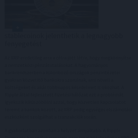
stablecoinok jelenthetik a legnagyobb
fenyegetést
Az XRP eredetileg arra a célra jött létre, hogy megkönnyítse
a nemzetközi pénzátutalásokat. A hagyományos
bankrendszerben a különböző országok pénzintézetei
gyakran közvetítő bankokra szorulnak, ami növeli a
költségeket és akár többnapos késedelmet is okozhat. A
Ripple által fejlesztett fizetési hálózat ezt a problémát
igyekszik kiküszöbölni azzal, hogy közvetlen kapcsolatot
teremt a bankok között, az XRP pedig egységes elszámolási
eszközként szolgálhat a tranzakciók során.
A gyakorlatban azonban a helyzet árnyaltabb. A Ripple
Payments használata ugyanis nem teszi kötelezővé az XRP