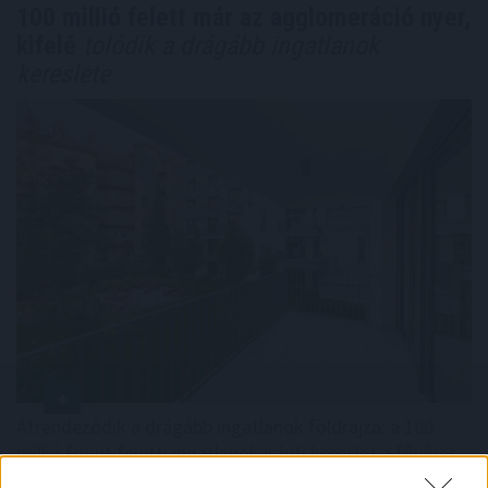
100 millió felett már az agglomeráció nyer,
kifelé
tolódik a drágább ingatlanok
kereslete
Átrendeződik a drágább ingatlanok földrajza: a 100
millió forint feletti ingatlanok iránti kereslet a főváros
helyett egyre inkább az agglomeráció felé fordul. A