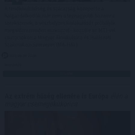
A rendkívüli hőség és szárazság közepette a
halgazdálkodók már nem a legnagyobb hozamra
törekszenek, a vészhelyzet kialakulását próbálják
megelőzni minden eszközzel - közölte az MTI-vel
csütörtökön a Magyar Akvakultúra és Halászati
Szakmaközi Szervezet (MA-HAL).
2026. 08. 06. 21:00
Megosztás:
TOVÁBB
Az extrém hőség ellenére is Európa
élén a
magyar csemegekukorica