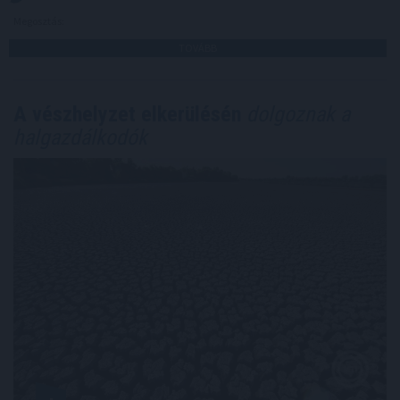
Megosztás:
TOVÁBB
A vészhelyzet elkerülésén
dolgoznak a
halgazdálkodók