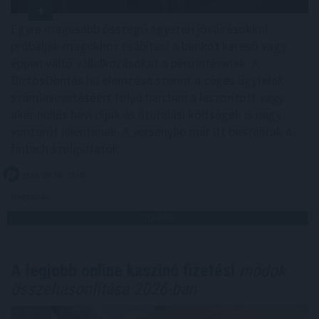
Egyre magasabb összegű egyszeri jóváírásokkal
próbálják magukhoz csábítani a bankot kereső vagy
éppen váltó vállalkozásokat a pénzintézetek. A
BiztosDöntés.hu elemzése szerint a céges ügyfelek
számlavezetéséért folyó harcban a leszorított vagy
akár nullás havi díjak és átutalási költségek is nagy
vonzerőt jelentenek. A versenybe már itt beszálltak a
fintech szolgáltatók.
2026. 08. 06. 15:00
Megosztás:
TOVÁBB
A legjobb online kaszinó fizetési
módok
összehasonlítása 2026-ban