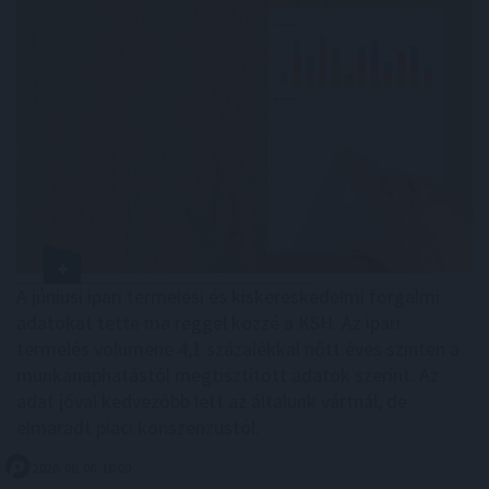
A júniusi ipari termelési és kiskereskedelmi forgalmi
adatokat tette ma reggel közzé a KSH. Az ipari
termelés volumene 4,1 százalékkal nőtt éves szinten a
munkanaphatástól megtisztított adatok szerint. Az
adat jóval kedvezőbb lett az általunk vártnál, de
elmaradt piaci konszenzustól.
2026. 08. 06. 16:00