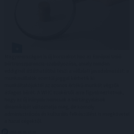
Magyarországon is új korszakot hoz az Európai Unió
bértranszparencia-szabályozása, amely minden
eddiginél átláthatóbbá teszi a vállalati javadalmazást: a
munkavállalók ezentúl joggal kérhetik ki
munkáltatójuktól az azonos értékű munkát végzők
átlagos bérét. A WHC szakértői arra figyelmeztetnek,
hogy az új irányelv nemcsak a bértárgyalások
dinamikáját változtatja meg, de komoly
adminisztrációs és kulturális felkészülést is megkövetel
a hazai cégektől.
2026. 08. 06. 22:00