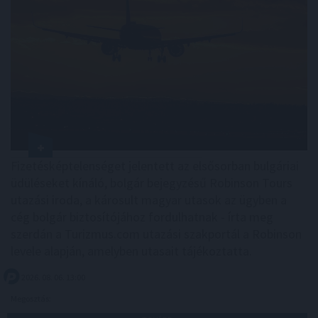
Fizetésképtelenséget jelentett az elsősorban bulgáriai
üdüléseket kínáló, bolgár bejegyzésű Robinson Tours
utazási iroda, a károsult magyar utasok az ügyben a
cég bolgár biztosítójához fordulhatnak - írta meg
szerdán a Turizmus.com utazási szakportál a Robinson
levele alapján, amelyben utasait tájékoztatta.
2026. 08. 06. 13:00
Megosztás: