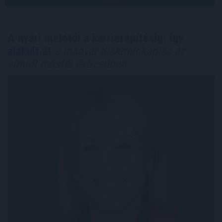
TOVÁBB
A nyári melótól a karrierépítésig: így
alakult át
a magyar diákmunkapiac az
elmúlt másfél évtizedben