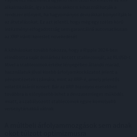
alkalmazását, így a bankok akkor is kihasználhatják a
rendszer előnyeit, ha hagyományos devizákkal bonyolítják le
az átutalásokat. Ez azt jelenti, hogy még egy széles körű
intézményi elfogadottság sem garantálná automatikusan
az XRP iránti kereslet növekedését.
A kihívásokat tovább fokozza, hogy a Ripple 2024-ben
elindította saját dollárhoz kötött stablecoinját, az RLUSD-t.
Mivel a stablecoinok értéke lényegében állandó marad,
használatuk jóval kisebb árfolyamkockázatot jelent a
pénzintézetek számára, mint az XRP-é, amely jelentős
volatilitásáról ismert. Bár az XRP bizonyos esetekben
továbbra is előnyösebb lehet a devizasemleges működés
miatt, a szabályozott stablecoinok egyre komolyabb
versenytársakká válnak.
A múltbeli árfolyammozgások sem adnak
okot túlzott optimizmusra