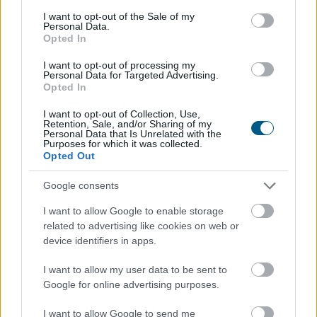
consent section.
I want to opt-out of the Sale of my
Personal Data.
Opted In
I want to opt-out of processing my
Personal Data for Targeted Advertising.
Opted In
I want to opt-out of Collection, Use,
Retention, Sale, and/or Sharing of my
Personal Data that Is Unrelated with the
Purposes for which it was collected.
A nyaralás hagyományosan a munkától való elszakadás
Opted Out
időszaka, a digitális gazdaság azonban alaposan átírta
ezt a képet. Ma már több olyan bevételi lehetőség
Google consents
létezik, amelyhez elegendő egy laptop,
I want to allow Google to enable storage
internetkapcsolat és naponta néhány szabad óra. A cél
related to advertising like cookies on web or
persze nem az, hogy a pihenés második műszakká
device identifiers in apps.
változzon, hanem az, hogy az utazás mellett is
maradjon egy kiszámítható vagy legalább kiegészítő
I want to allow my user data to be sent to
jövedelem.
Google for online advertising purposes.
2026. 08. 06. 17:15
I want to allow Google to send me