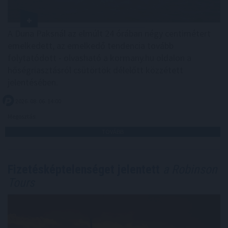
A Duna Paksnál az elmúlt 24 órában négy centimétert
emelkedett, az emelkedő tendencia tovább
folytatódott - olvasható a kormany.hu oldalon a
hőségriasztásról csütörtök délelőtt közzétett
jelentésében.
2026. 08. 06. 14:00
Megosztás:
TOVÁBB
Fizetésképtelenséget jelentett
a Robinson
Tours