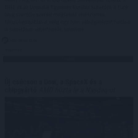
BME és az Uppsalai Egyetem korábbi kutatója, a Furik
blog szerzője szerint megfelelő elektromos
tárolókapacitással még egy ilyen válsághelyzet hatásai
is jelentősen enyhíthetők lennének.
2026. 08. 06. 12:00
Megosztás:
TOVÁBB
Új csúcson a Dow, a SpaceX és a
chipgyártó
AMD húzta le a Nasdaq-ot