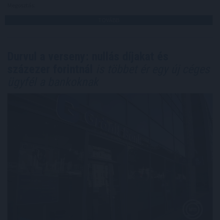
Megosztás:
TOVÁBB
Durvul a verseny: nullás díjakat és
százezer forintnál
is többet ér egy új céges
ügyfél a bankoknak