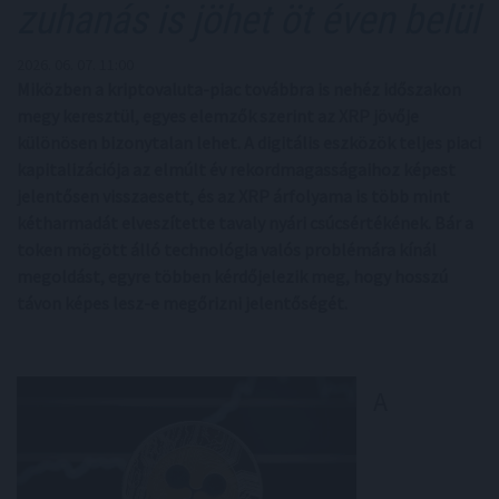
zuhanás is jöhet öt éven belül
2026. 06. 07. 11:00
Miközben a kriptovaluta-piac továbbra is nehéz időszakon
megy keresztül, egyes elemzők szerint az XRP jövője
különösen bizonytalan lehet. A digitális eszközök teljes piaci
kapitalizációja az elmúlt év rekordmagasságaihoz képest
jelentősen visszaesett, és az XRP árfolyama is több mint
kétharmadát elveszítette tavaly nyári csúcsértékének. Bár a
token mögött álló technológia valós problémára kínál
megoldást, egyre többen kérdőjelezik meg, hogy hosszú
távon képes lesz-e megőrizni jelentőségét.
A