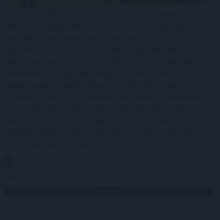
Amikor a háborúk gazdasági következményeiről
beszélünk, legtöbben az olaj- és üzemanyagárak
emelkedésére gondolnak. A Hormuzi-szoros körüli
geopolitikai feszültség azonban a globális ellátási
láncokon keresztül számos hétköznapi termék árát is
növelheti. A magasabb energia-, szállítási és
alapanyagköltségek idővel megjelennek a fogyasztói
árakban, még olyan termékek esetében is, amelyeket
nem a konfliktus térségében állítanak elő. A helyzet
lehetséges hatásait a Magyarországon is elérhető
globális befektetési alkalmazás, az XTB szakértője,
Leisztner Dávid elemezte.
2026. 08. 06. 19:00
Megosztás:
TOVÁBB