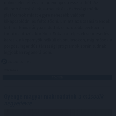
online jelenlét és a mindennapi stressz terhét. Az
állandó értesítések, e-mailek és közösségi média
platformok miatt egyre nehezebb valóban
kikapcsolódni és feltöltődni. Emiatt az utazási trendek
két markáns irányba indultak el az utóbbi években a
tudatos utazók körében. Sokan a teljes elcsendesedést
keresik a képernyők nélküli elvonulásokon, míg mások a
pörgős, inger dús társasági programok során tudnak
legjobban regenerálódni.
2026. 08. 06. 16:45
Megosztás:
TOVÁBB
Gyenge magyar makroadatok
a második
negyedévre