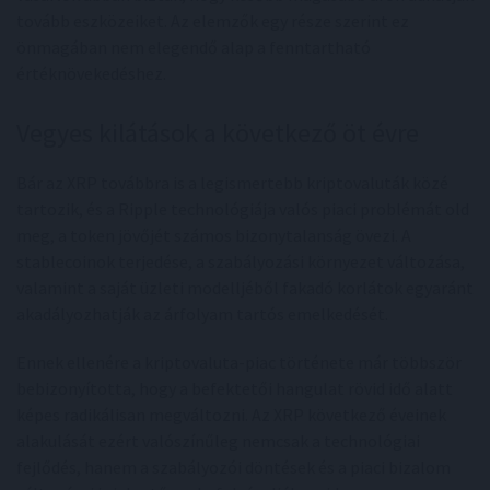
tovább eszközeiket. Az elemzők egy része szerint ez
önmagában nem elegendő alap a fenntartható
értéknövekedéshez.
Vegyes kilátások a következő öt évre
Bár az XRP továbbra is a legismertebb kriptovaluták közé
tartozik, és a Ripple technológiája valós piaci problémát old
meg, a token jövőjét számos bizonytalanság övezi. A
stablecoinok terjedése, a szabályozási környezet változása,
valamint a saját üzleti modelljéből fakadó korlátok egyaránt
akadályozhatják az árfolyam tartós emelkedését.
Ennek ellenére a kriptovaluta-piac története már többször
bebizonyította, hogy a befektetői hangulat rövid idő alatt
képes radikálisan megváltozni. Az XRP következő éveinek
alakulását ezért valószínűleg nemcsak a technológiai
fejlődés, hanem a szabályozói döntések és a piaci bizalom