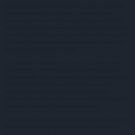
Az XRP hosszú távú értéknövekedésével kapcsolatban egy
további fontos kérdés is felmerül. A token elsődleges
feladata ugyanis nem az értékmegőrzés vagy a befektetői
vagyon felhalmozása, hanem a tranzakciók közvetítése. Egy
nemzetközi átutalás során az egyik fél megvásárolja az XRP-
t, a másik fél pedig rövid időn belül eladja azt, amikor saját
devizájára váltja vissza az összeget.
Ez a folyamat önmagában nem teremt tartós keresletet,
hiszen minden vevő mellé egy eladó is társul. Egy eszköz
árfolyama akkor képes hosszú távon emelkedni, ha jelentős
számú szereplő érdekelt annak felhalmozásában és
megtartásában. Az XRP esetében azonban maga a
felhasználási modell ösztönzi az azonnali értékesítést, ami
folyamatos nyomást helyezhet az árfolyamra.
A token korábbi látványos emelkedései nagyrészt spekulatív
befektetői hullámoknak voltak köszönhetők, amikor a
vásárlók abban bíztak, hogy később magasabb áron adhatják