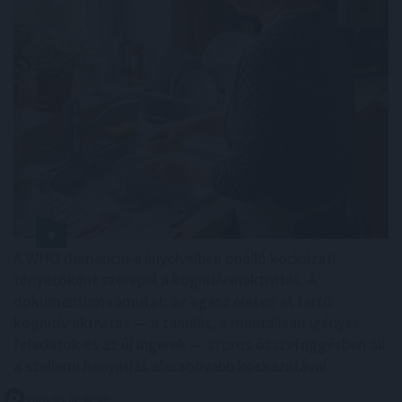
A WHO demencia-irányelveiben önálló kockázati
tényezőként szerepel a kognitív inaktivitás. A
dokumentum rámutat: az egész életen át tartó
kognitív aktivitás — a tanulás, a mentálisan igényes
feladatok és az új ingerek — szoros összefüggésben áll
a szellemi hanyatlás alacsonyabb kockázatával .
2026. 08. 07. 02:00