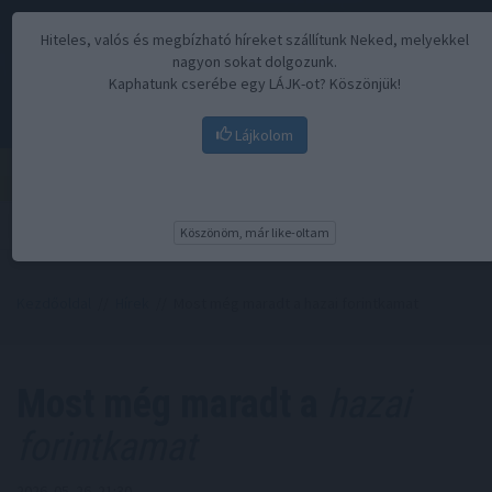
Hiteles, valós és megbízható híreket szállítunk Neked, melyekkel
nagyon sokat dolgozunk.
Kaphatunk cserébe egy LÁJK-ot? Köszönjük!
Lájkolom
Menü
Köszönöm, már like-oltam
Kezdőoldal
//
Hírek
// Most még maradt a hazai forintkamat
Most még maradt a
hazai
forintkamat
2026. 05. 26. 21:30