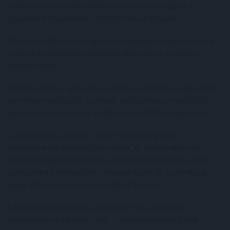
számítani, a mostani kilátások szerint az év végére 4
százalékot meghaladó szinten lehet az infláció.
Továbbá több tényező, így az üzemanyagok védett ára és a
számos élelmiszerre vonatkozó árrésstop is torzítja az
inflációs képet.
A másik oldalon ugyanakkor érdemes kiemelni, hogy a forint
jelentősen erősödött az elmúlt időszakban az euróval és a
dollárral szemben is, ez pedig javítja az MNB mozgásterét.
„Ez felveti azt a kérdést, hogy esetleg a jegybank
túlértékeltnek tarthatja a forintot, és emiatt akár már
júniusban napirendre tűzheti a kamatcsökkentést. A piaci
szereplők a következő két hónapra közel 50, az év végéig
pedig 75 bázispontos kamatvágást áraznak.
E forgatókönyv szerint az év végére 5,5 százalékra
csökkenhet az irányadó ráta” – mondta Németh Dávid.