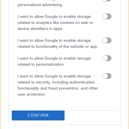
personalized advertising.
2026. 08. 07. 09:00
I want to allow Google to enable storage
Megosztás:
related to analytics like cookies on web or
TOVÁBB
device identifiers in apps.
I want to allow Google to enable storage
related to functionality of the website or app.
Elmaradt egyelőre az albérletpiaci roham -
mennyibe kerülnek most a kiadó lakások?
I want to allow Google to enable storage
related to personalization.
I want to allow Google to enable storage
related to security, including authentication
functionality and fraud prevention, and other
user protection.
CONFIRM