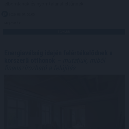
elbomlanak és nyomtalanul eltűnnek.
2026. 08. 07. 06:00
Megosztás:
TOVÁBB
Energiaválság idején felértékelődnek a
korszerű otthonok
– mutatjuk, miből
finanszírozható a felújítás