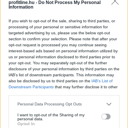
profitline.hu -
Do Not Process My Personal
Information
If you wish to opt-out of the sale, sharing to third parties, or
Az amerikai részvénypiacok csütörtökön csökkenésben
processing of your personal or sensitive information for
zártak, miközben a befektetők a vállalati
targeted advertising by us, please use the below opt-out
gyorsjelentéseket, valamint az Egyesült Államok és Irán
section to confirm your selection. Please note that after your
között az esetleges békemegállapodás felé mutató
opt-out request is processed you may continue seeing
jeleket figyelték. Az S&P500 0,2%-kal, a Dow Jones
interest-based ads based on personal information utilized by
us or personal information disclosed to third parties prior to
0,9%-kal, a Nasdaq Composite 0,1%-kal zárt
your opt-out. You may separately opt-out of the further
alacsonyabban.
disclosure of your personal information by third parties on the
IAB’s list of downstream participants. This information may
2026. 08. 07. 10:00
also be disclosed by us to third parties on the
IAB’s List of
Megosztás:
Downstream Participants
that may further disclose it to other
third parties.
TOVÁBB
Please note that this website/app uses one or more Google
Personal Data Processing Opt Outs
services and may gather and store information including but
Kedvező vállalati jelentések támogatták
az
not limited to your visit or usage behaviour. You may click to
I want to opt-out of the Sharing of my
personal data.
európai piacokat
grant or deny consent to Google and its third-party tags to
Opted In
use your data for below specified purposes in below Google