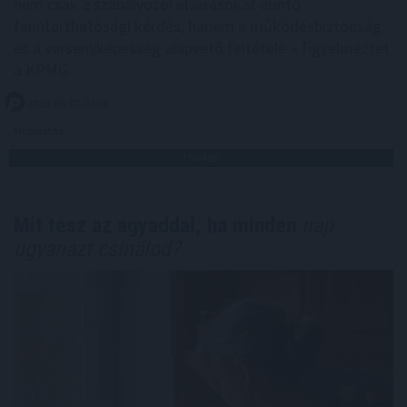
nem csak a szabályozói elvárásokat érintő
fenntarthatósági kérdés, hanem a működésbiztonság
és a versenyképesség alapvető feltétele – figyelmeztet
a KPMG.
2026. 08. 07. 03:00
Megosztás:
TOVÁBB
Mit tesz az agyaddal, ha minden
nap
ugyanazt csinálod?