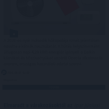
A 2026-os nyár második hőkupolája ismét jelentősen
növelte a klímák használatát. A hűtés helyszínenként
átlagosan napi 4,29 kWh energiát igényelt a Daikin
klímákat és hőszivattyúkat vezérlő Onecta alkalmazás
anonim, országos használati adatai szerint.
2026. 08. 07. 01:00
Megosztás:
TOVÁBB
Elmaradt a várakozásoktól az
ipar júniusi