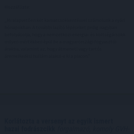
Hozzáfűzte:
„Mi alapvetően két kamatcsökkentéssel számolunk a nyári
hónapokban. A további lazító lépéseket pedig nagyban
befolyásolja, hogy a nemzetközi energia- és költségársokk
milyen mértékben épül be a magyarországi fogyasztói
árakba, valamint az, hogy átmeneti vagy tartós
áremelkedési hullám alakul-e ki a piacon.”
Korlátozta a versenyt az egyik ismert
hazai fodrászcikk
forgalmazó, komoly GVH-