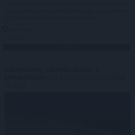
10 százalékos, sőt olykor a 15–20 százalékos túlárazás
is, ami jelentősen megnehezítheti, vagy adott esetben
akár lehetetlenné is teszi az értékesítést.
2026. 08. 07. 04:00
Megosztás:
TOVÁBB
Rekordhőség, rekordkockázat: a
klímaváltozás
már a vállalatok működését
is átírja