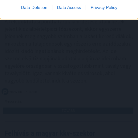
Data Deletion
Data Access
Privacy Policy
A felsőoktatási ponthatárok kihirdetése utáni hetek
jelentik az albérletpiaci főszezont, ekkor egyszerre
jelennek meg nagyobb számban a lakást kereső diákok,
miközben a tulajdonosok egy része is erre az időszakra
időzíti kiadó ingatlanának meghirdetését. Az idei
szezon első tíz napjának adatai alapján az idei roham
egyelőre országosan visszafogottabb mint tavaly vagy
tavalyelőtt. Igaz, vannak kivételes városok, ahol
nagyobb lendülettel indult a szezon.
2026. 08. 07. 08:00
Megosztás:
TOVÁBB
Felhívás a magyar kkv-szektor