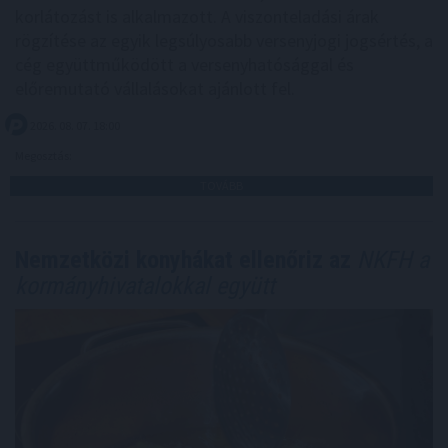
korlátozást is alkalmazott. A viszonteladási árak
rögzítése az egyik legsúlyosabb versenyjogi jogsértés, a
cég együttműködött a versenyhatósággal és
előremutató vállalásokat ajánlott fel.
2026. 08. 07. 18:00
Megosztás:
TOVÁBB
Nemzetközi konyhákat ellenőriz az
NKFH a
kormányhivatalokkal együtt