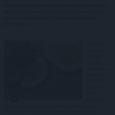
A döntés megfelel a piaci várakozásoknak, egyben azt jelzi,
hogy a Magyar Nemzeti Bank továbbra is óvatos, szigorú
monetáris politikát folytat” – kommentálta a lépést
Németh Dávid.
A szakember
hozzátette,
hogy bár az
infláció
mérsékeltnek
mondható, az
áprilisi 2,1
százalékos
mutató
gyorsulást
jelentett a márciusi 1,8 százalékos értékhez képest.
Ráadásul az év hátralévő részében további gyorsulásra lehet