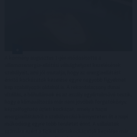
A kormány augusztus 1-jén módosította a
villamosenergia-ellátási válsághelyzet kezelésének
szabályait, ami jól mutatja, hogy az energiaellátást
érintő kockázatok kezelése egyre nagyobb figyelmet
kap szabályozói oldalról is. A rekordalacsony dunai
vízállás, a hőhullámok és az aszály egyértelművé teszik,
hogy a klímaváltozás már nem jövőbeli forgatókönyv:
kézzelfogható üzleti kockázat, amely a hazai
energiaellátástól a szabályozási környezeten át a napi
működésig egyre több területet érint. A vállalatok
számára ezért a fizikai klímakockázatok kezelése már