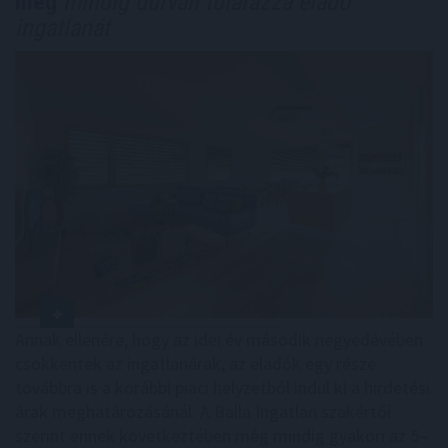
még
mindig durván túlárazza eladó
ingatlanát
Annak ellenére, hogy az idei év második negyedévében
csökkentek az ingatlanárak, az eladók egy része
továbbra is a korábbi piaci helyzetből indul ki a hirdetési
árak meghatározásánál. A Balla Ingatlan szakértői
szerint ennek következtében még mindig gyakori az 5–