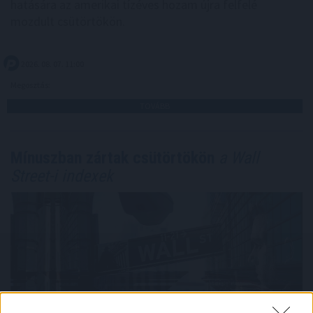
hatására az amerikai tízéves hozam újra felfelé
mozdult csütörtökön.
2026. 08. 07. 11:00
Megosztás:
TOVÁBB
Mínuszban zártak csütörtökön
a Wall
Street-i indexek