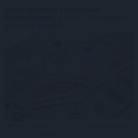
Felfelé mozdultak a fejlett piaci
kötvényhozamok,
a forint 1%-kal gyengült
az euróval szemben
Háromnapi csökkenés után, az emelkedő olajárak és az
amerikai munkaerőpiac stabilitását mutató adatok