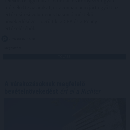
félévben is így marad. A deflációs környezet ugyan
mérsékelte az árakat, ez azonban nem járt együtt az
értékesítési volumenek hasonló mértékű
növekedésével - derült ki a CBA és a Penny
értékeléséből.
2026. 08. 07. 16:00
Megosztás:
TOVÁBB
A várakozásoknak megfelelő
bevételnövekedést
ért el a Richter