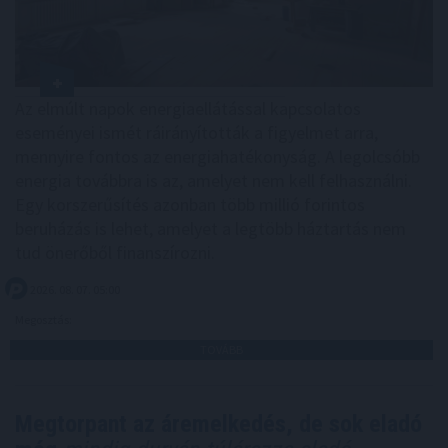
Az elmúlt napok energiaellátással kapcsolatos
eseményei ismét ráirányították a figyelmet arra,
mennyire fontos az energiahatékonyság. A legolcsóbb
energia továbbra is az, amelyet nem kell felhasználni.
Egy korszerűsítés azonban több millió forintos
beruházás is lehet, amelyet a legtöbb háztartás nem
tud önerőből finanszírozni.
2026. 08. 07. 05:00
Megosztás:
TOVÁBB
Megtorpant az áremelkedés, de sok eladó