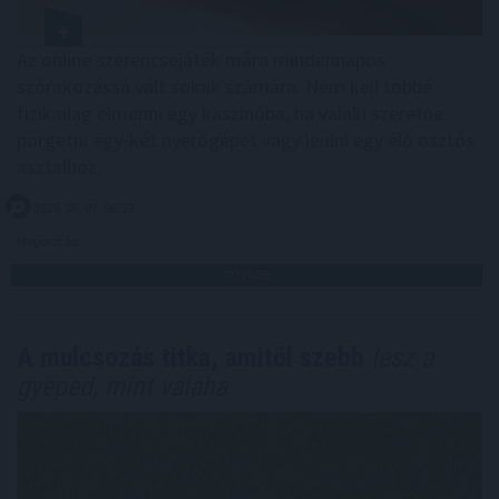
Az online szerencsejáték mára mindennapos
szórakozássá vált sokak számára. Nem kell többé
fizikailag elmenni egy kaszinóba, ha valaki szeretne
pörgetni egy-két nyerőgépet vagy leülni egy élő osztós
asztalhoz.
2026. 08. 07. 06:59
Megosztás:
TOVÁBB
A mulcsozás titka, amitől szebb
lesz a
gyeped, mint valaha