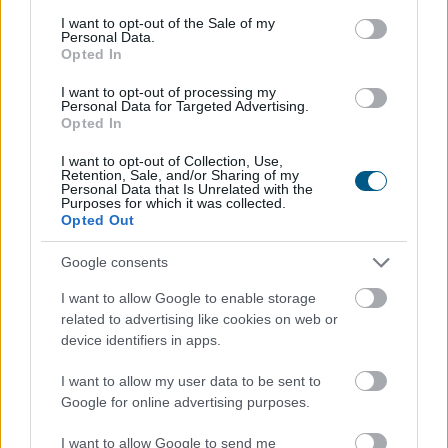
consent section.
I want to opt-out of the Sale of my
Personal Data.
Opted In
I want to opt-out of processing my
Personal Data for Targeted Advertising.
Opted In
I want to opt-out of Collection, Use,
Retention, Sale, and/or Sharing of my
Personal Data that Is Unrelated with the
Purposes for which it was collected.
Opted Out
Google consents
Mérsékelt elmozdulásokat mutatva többnyire
I want to allow Google to enable storage
related to advertising like cookies on web or
emelkedtek a vezető nyugat-európai részvényindexek.
device identifiers in apps.
A Stoxx600 0,2%-kal, a DAX 0,1%-kal, a CAC40 0,4%-kal
emelkedett, míg az FTSE 100 0,2%-kal csökkent. Ezzel
I want to allow my user data to be sent to
a páneurópai index sorozatban harmadik napon zárt
Google for online advertising purposes.
történelmi csúcson. A napi emelkedés jelentős részét a
vállalati eredmények hajtották.
I want to allow Google to send me