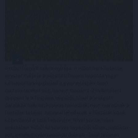
A robotfűnyíró mikro-nyírása: A robot nem hetente
egyszer nyírja le a pázsitot, hanem naponta vagy
kétnaponta végighalad a gyep egészén. Nem
centimétereket vág, hanem csupán 1-2 millimétert
csippent le a fűszálak végéből. Mivel a levágott
darabkák mikroszkopikus méretűek, nem maradnak a
fűszálak tetején. Azonnal lehullanak a fűszálak közé,
közvetlenül a talaj felszínére. Mivel szinte teljes
egészében vízből és szerves anyagból állnak, napokon -
sőt, a meleg nyári napokon órákon - belül teljesen