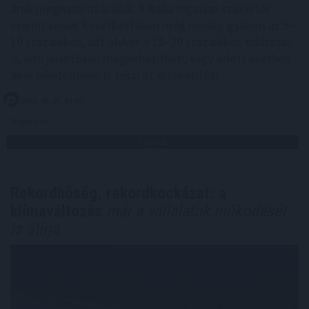
árak meghatározásánál. A Balla Ingatlan szakértői
szerint ennek következtében még mindig gyakori az 5–
10 százalékos, sőt olykor a 15–20 százalékos túlárazás
is, ami jelentősen megnehezítheti, vagy adott esetben
akár lehetetlenné is teszi az értékesítést.
2026. 08. 07. 04:00
Megosztás:
TOVÁBB
Rekordhőség, rekordkockázat: a
klímaváltozás
már a vállalatok működését
is átírja