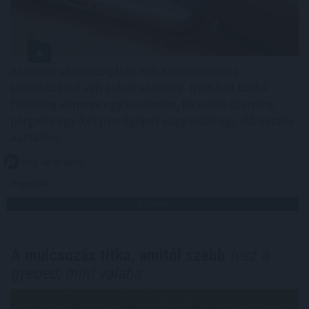
Az online szerencsejáték mára mindennapos
szórakozássá vált sokak számára. Nem kell többé
fizikailag elmenni egy kaszinóba, ha valaki szeretne
pörgetni egy-két nyerőgépet vagy leülni egy élő osztós
asztalhoz.
2026. 08. 07. 06:59
Megosztás:
TOVÁBB
A mulcsozás titka, amitől szebb
lesz a
gyeped, mint valaha