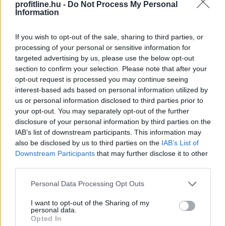
profitline.hu -
Do Not Process My Personal
Information
KSH: júliusban 1,2 százalékra
csökkent az
If you wish to opt-out of the sale, sharing to third parties, or
infláció
processing of your personal or sensitive information for
targeted advertising by us, please use the below opt-out
section to confirm your selection. Please note that after your
opt-out request is processed you may continue seeing
interest-based ads based on personal information utilized by
us or personal information disclosed to third parties prior to
your opt-out. You may separately opt-out of the further
disclosure of your personal information by third parties on the
IAB’s list of downstream participants. This information may
also be disclosed by us to third parties on the
IAB’s List of
Downstream Participants
that may further disclose it to other
third parties.
Please note that this website/app uses one or more Google
Personal Data Processing Opt Outs
services and may gather and store information including but
not limited to your visit or usage behaviour. You may click to
I want to opt-out of the Sharing of my
Júliusban a fogyasztói árak átlagosan 1,2 százalékkal
personal data.
grant or deny consent to Google and its third-party tags to
haladták meg az egy évvel korábbiakat, júniushoz
Opted In
use your data for below specified purposes in below Google