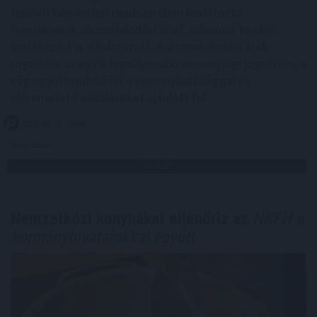
területi képviseleti rendszerében korlátozta
termékeinek viszonteladási árait, valamint területi
korlátozást is alkalmazott. A viszonteladási árak
rögzítése az egyik legsúlyosabb versenyjogi jogsértés, a
cég együttműködött a versenyhatósággal és
előremutató vállalásokat ajánlott fel.
2026. 08. 07. 18:00
Megosztás:
TOVÁBB
Nemzetközi konyhákat ellenőriz az
NKFH a
kormányhivatalokkal együtt