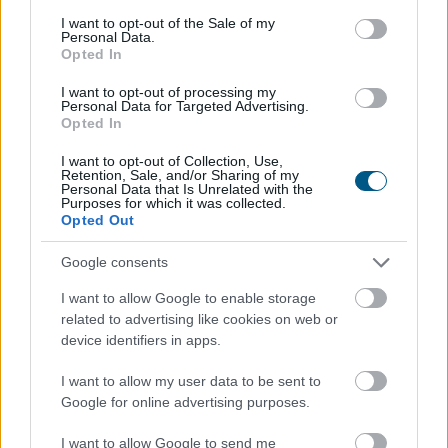
képest pedig 0,1 százalékkal csökkentek - jelentette
consent section.
I want to opt-out of the Sale of my
pénteken a Központi Statisztikai Hivatal (KSH).
Personal Data.
Opted In
I want to opt-out of processing my
2026. 08. 07. 13:00
Personal Data for Targeted Advertising.
Opted In
Megosztás:
TOVÁBB
I want to opt-out of Collection, Use,
Retention, Sale, and/or Sharing of my
Personal Data that Is Unrelated with the
Purposes for which it was collected.
Opted Out
Beindultak a lakásépítések
Magyarországon
– Ez már az Otthon Start
Google consents
hatása?
I want to allow Google to enable storage
related to advertising like cookies on web or
device identifiers in apps.
I want to allow my user data to be sent to
Google for online advertising purposes.
I want to allow Google to send me