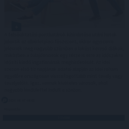
A felsőoktatási ponthatárok kihirdetése utáni hetek
jelentik az albérletpiaci főszezont, ekkor egyszerre
jelennek meg nagyobb számban a lakást kereső diákok,
miközben a tulajdonosok egy része is erre az időszakra
időzíti kiadó ingatlanának meghirdetését. Az idei
szezon első tíz napjának adatai alapján az idei roham
egyelőre országosan visszafogottabb mint tavaly vagy
tavalyelőtt. Igaz, vannak kivételes városok, ahol
nagyobb lendülettel indult a szezon.
2026. 08. 07. 08:00
Megosztás:
TOVÁBB