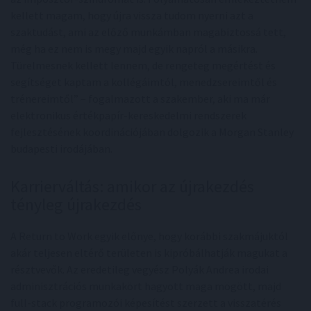
kellett magam, hogy újra vissza tudom nyerni azt a
szaktudást, ami az előző munkámban magabiztossá tett,
még ha ez nem is megy majd egyik napról a másikra.
Türelmesnek kellett lennem, de rengeteg megértést és
segítséget kaptam a kollégáimtól, menedzsereimtől és
trénereimtől” – fogalmazott a szakember, aki ma már
elektronikus értékpapír-kereskedelmi rendszerek
fejlesztésének koordinációjában dolgozik a Morgan Stanley
budapesti irodájában.
Karrierváltás: amikor az újrakezdés
tényleg újrakezdés
A Return to Work egyik előnye, hogy korábbi szakmájuktól
akár teljesen eltérő területen is kipróbálhatják magukat a
résztvevők. Az eredetileg vegyész Polyák Andrea irodai
adminisztrációs munkakört hagyott maga mögött, majd
full-stack programozói képesítést szerzett a visszatérés