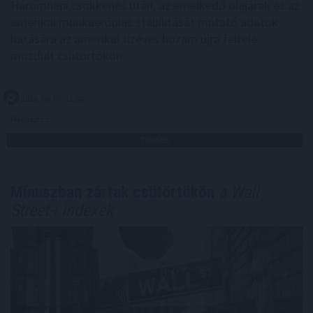
Háromnapi csökkenés után, az emelkedő olajárak és az
amerikai munkaerőpiac stabilitását mutató adatok
hatására az amerikai tízéves hozam újra felfelé
mozdult csütörtökön.
2026. 08. 07. 11:00
Megosztás:
TOVÁBB
Mínuszban zártak csütörtökön
a Wall
Street-i indexek