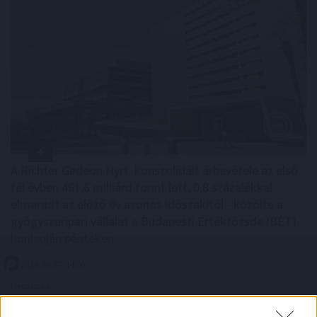
A Richter Gedeon Nyrt. konszolidált árbevétele az első
fél évben 461,6 milliárd forint lett, 0,8 százalékkal
elmaradt az előző év azonos időszakitól - közölte a
gyógyszeripari vállalat a Budapesti Értéktőzsde (BÉT)
honlapján pénteken.
2026. 08. 07. 14:00
Megosztás:
TOVÁBB