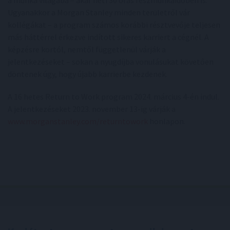
a munka világába – akár heti 30 órás részmunkaidőben is.
Ugyanakkor a Morgan Stanley minden területről vár
kollégákat – a program számos korábbi résztvevője teljesen
más háttérrel érkezve indított sikeres karriert a cégnél. A
képzésre kortól, nemtől függetlenül várják a
jelentkezéseket – sokan a nyugdíjba vonulásukat követően
döntenek úgy, hogy újabb karrierbe kezdenek.
A 16 hetes Return to Work program 2024. március 4-én indul.
A jelentkezéseket 2023. november 13-ig várják a
www.morganstanley.com/returntowork
honlapon.