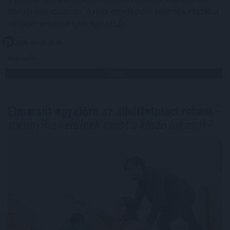
történelmi csúcson. A napi emelkedés jelentős részét a
vállalati eredmények hajtották.
2026. 08. 07. 09:00
Megosztás:
TOVÁBB
Elmaradt egyelőre az albérletpiaci roham -
mennyibe kerülnek most a kiadó lakások?