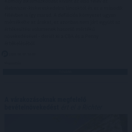
Komoly alkalmazkodást kívánt az első félév az
élelmiszer-kiskereskedelmi láncoktól és ez a második
félévben is így marad. A deflációs környezet ugyan
mérsékelte az árakat, ez azonban nem járt együtt az
értékesítési volumenek hasonló mértékű
növekedésével - derült ki a CBA és a Penny
értékeléséből.
2026. 08. 07. 16:00
Megosztás:
TOVÁBB
A várakozásoknak megfelelő
bevételnövekedést
ért el a Richter