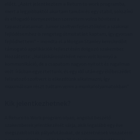
előtt. „Azért jelentkeztem a Return to work programba,
mert a legjobbaktól akartam tanulni és egy stabil, sokszínű
és elfogadó környezetben szerettem volna bővíteni a
tapasztalataimat. Junior szoftverfejlesztőként a szakmai
fejlődésemhez is rengeteg útmutatást kaptam, így gyorsan
fejlődhettem” – mondta el a Morgan Stanley kereskedőit
támogató applikációk fejlesztésén dolgozó szakember.
Hozzátette: „Halláskárosultként nem volt könnyű a
kommunikáció, de a csapatom nagyon nyitott és rugalmas
volt: írásban egyeztettünk, és egy idő után egy élőbeszédet
feliratozó szoftvert is elkezdtünk alkalmazni, így
maximálisan részt tudtam venni a munkafolyamatokban.”
Kik jelentkezhetnek?
A Return to Work program olyan, angolul beszélő
szakemberek jelentkezését várja, akik legalább egy éve
megszakították pályafutásukat, de szeretnének visszatérni