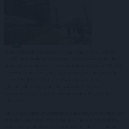
megerősítésében is segít a Morgan Stanley Return to Work –
Lendülj újra munkába! programja, amelyet már nyolcadik éve
hirdet meg Budapesten is a globális pénzintézet. A 16 hetes
képzés azoknak segít, akik legalább egy év kihagyás után
szeretnének visszatérni a munkaerőpiacra, akár
gyermekvállalás folytán, akár más okból hagyták félbe
karrierjüket. A programra 2023. november 13-ig lehet
jelentkezni.
Szülési szabadság, hozzátartozók ápolása, betegségből való
felépülés vagy éppen továbbtanulás – akármilyen okból is
szakítja meg valaki a karrierjét hosszabb időre, sokaknak