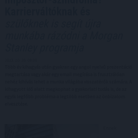
Karrierváltóknak és
szülőknek is segít újra
munkába rázódni a Morgan
Stanley programja
2023. 10. 26. 08:00
Több év kihagyás után gyakran egy angol nyelvű prezentáció
megtartása vagy akár egy email megírása is frusztrálóan
nehéz kihívás lehet a munka világába visszatérők számára. A
kihagyott idő alatt megkophat a gyakorlati tudás is, de az
egyik legfőbb probléma a legtöbb esetben az önbizalom
elvesztése.
Ennek