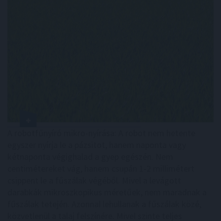
A robotfűnyíró mikro-nyírása: A robot nem hetente
egyszer nyírja le a pázsitot, hanem naponta vagy
kétnaponta végighalad a gyep egészén. Nem
centimétereket vág, hanem csupán 1-2 millimétert
csippent le a fűszálak végéből. Mivel a levágott
darabkák mikroszkopikus méretűek, nem maradnak a
fűszálak tetején. Azonnal lehullanak a fűszálak közé,
közvetlenül a talaj felszínére. Mivel szinte teljes