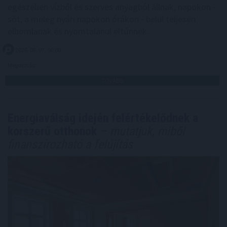
egészében vízből és szerves anyagból állnak, napokon -
sőt, a meleg nyári napokon órákon - belül teljesen
elbomlanak és nyomtalanul eltűnnek.
2026. 08. 07. 06:00
Megosztás:
TOVÁBB
Energiaválság idején felértékelődnek a
korszerű otthonok
– mutatjuk, miből
finanszírozható a felújítás