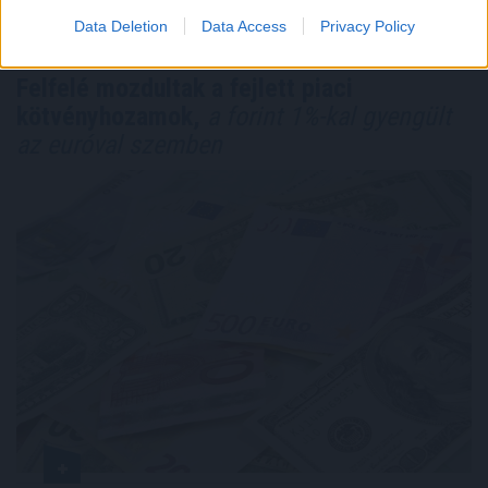
TOVÁBB
Data Deletion
Data Access
Privacy Policy
Felfelé mozdultak a fejlett piaci
kötvényhozamok,
a forint 1%-kal gyengült
az euróval szemben