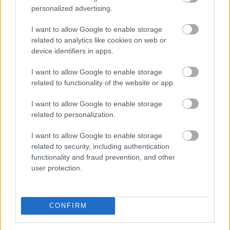
personalized advertising.
I want to allow Google to enable storage
related to analytics like cookies on web or
device identifiers in apps.
Az első félévben 22 százalékkal több lakás épült, mint
I want to allow Google to enable storage
related to functionality of the website or app.
egy évvel korábban, a kiadott építési engedélyek száma
pedig még nagyobb, 29 százalékos ugrást mutatott –
I want to allow Google to enable storage
derül ki a Központi Statisztikai Hivatal (KSH) friss
related to personalization.
adataiból. A beszámoló szerint az első negyedév volt
kiemelkedő, a másodikban már sokkal kisebb
I want to allow Google to enable storage
mértékben élénkült a piac. A statisztika alapján
related to security, including authentication
functionality and fraud prevention, and other
folytatódott az eddigi tendencia: az Otthon Start
user protection.
Program érezhetően fellendítette a keresletet, ezt
igyekszik most lekövetni a kínálat is.
2026. 08. 07. 12:00
CONFIRM
Megosztás: