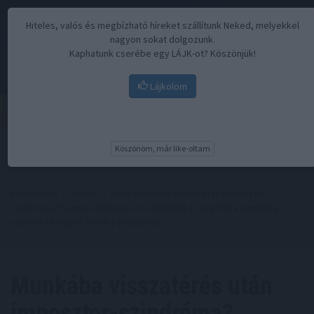
Hiteles, valós és megbízható híreket szállítunk Neked, melyekkel
nagyon sokat dolgozunk.
Kaphatunk cserébe egy LÁJK-ot? Köszönjük!
Lájkolom
Menü
Köszönöm, már like-oltam
Kezdőoldal
//
Hírek
// Munkába visszatérés után imposztor-
szindróma? Karrierváltóknak és szülőknek is segít újra munkába
rázódni a Morgan Stanley programja
Munkába visszatérés után
imposztor-szindróma?