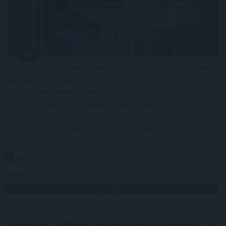
Az amerikai részvénypiacok csütörtökön csökkenésben
zártak, miközben a befektetők a vállalati
gyorsjelentéseket, valamint az Egyesült Államok és Irán
között az esetleges békemegállapodás felé mutató
jeleket figyelték. Az S&P500 0,2%-kal, a Dow Jones
0,9%-kal, a Nasdaq Composite 0,1%-kal zárt
alacsonyabban.
2026. 08. 07. 10:00
Megosztás:
TOVÁBB