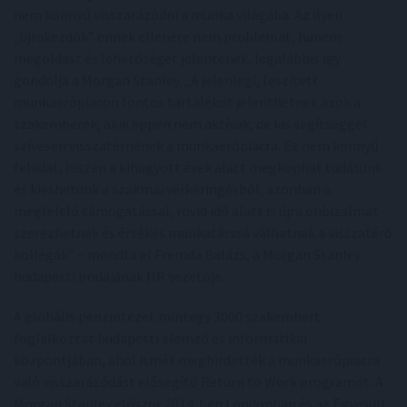
nem könnyű visszarázódni a munka világába. Az ilyen
„újrakezdők” ennek ellenére nem problémát, hanem
megoldást és lehetőséget jelentenek, legalábbis így
gondolja a Morgan Stanley. „A jelenlegi, feszített
munkaerőpiacon fontos tartalékot jelenthetnek azok a
szakemberek, akik éppen nem aktívak, de kis segítséggel
szívesen visszatérnének a munkaerőpiacra. Ez nem könnyű
feladat, hiszen a kihagyott évek alatt megkophat tudásunk
és kieshetünk a szakmai vérkeringésből, azonban a
megfelelő támogatással, rövid idő alatt is újra önbizalmat
szerezhetnek és értékes munkatárssá válhatnak a visszatérő
kollégák” – mondta el Fremda Balázs, a Morgan Stanley
budapesti irodájának HR vezetője.
A globális pénzintézet mintegy 3000 szakembert
foglalkoztat budapesti elemző és informatikai
központjában, ahol ismét meghirdették a munkaerőpiacra
való visszarázódást elősegítő Return to Work programot. A
Morgan Stanley először 2014-ben Londonban és az Egyesült