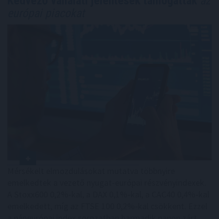
Kedvező vállalati jelentések támogatták
az
európai piacokat
Mérsékelt elmozdulásokat mutatva többnyire
emelkedtek a vezető nyugat-európai részvényindexek.
A Stoxx600 0,2%-kal, a DAX 0,1%-kal, a CAC40 0,4%-kal
emelkedett, míg az FTSE 100 0,2%-kal csökkent. Ezzel
a páneurópai index sorozatban harmadik napon zárt