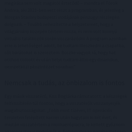
megírása sem volt magától értetődő – mondta el Török
Andrea, aki 2021-ben vett részt a programban, és jelenleg a
Morgan Stanley budapesti irodájának pénzügyi részlegén
dolgozik. – Tovább nehezítette a helyzetemet, hogy a
világjárvány közepén tértem vissza, és nem volt könnyű
virtuális találkozók során visszarázódni. A program azonban
erre is lehetőséget adott, be tudtam illeszkedni a csapatba,
sőt barátokat is szereztem. Büszke vagyok rá, hogy hat
otthon töltött év után helyt tudtam állni egy dinamikus,
nemzetközi pénzintézet soraiban.”
Nemcsak a tudás, az önbizalom is fontos
Egy másik visszatérő, Kiss Boglárka rámutatott: a készségek
felfrissítésén túl fontos, hogy a visszatérők visszanyerjék
magabiztosságukat. „Több mint tízéves, IT operációs
területen felépített karrier után hagytam ki két évet, és
miután visszatértem a munkaerőpiacra, le kellett győznöm
az imposztor-szindrómát is. Folyamatosan emlékeztetnem