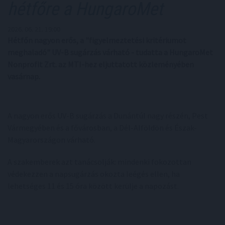
hétfőre a HungaroMet
2026. 06. 21. 19:00
Hétfőn nagyon erős, a "figyelmeztetési kritériumot
meghaladó" UV-B sugárzás várható - tudatta a HungaroMet
Nonprofit Zrt. az MTI-hez eljuttatott közleményében
vasárnap.
A nagyon erős UV-B sugárzás a Dunántúl nagy részén, Pest
Vármegyében és a fővárosban, a Dél-Alföldön és Észak-
Magyarországon várható.
A szakemberek azt tanácsolják: mindenki fokozottan
védekezzen a napsugárzás okozta leégés ellen, ha
lehetséges 11 és 15 óra között kerülje a napozást.