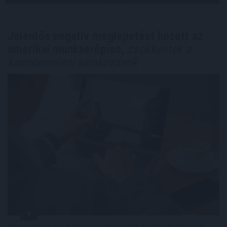
Jelentős negatív meglepetést hozott az
amerikai munkaerőpiac,
csökkentek a
kamatemelési várakozások
Az amerikai részvénypiacok pénteken emelkedéssel