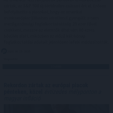
zártak, az S&P 500 új történelmi csúcsot ért el. Erősen
befolyásolta a piacokat, hogy az amerikai
munkaerőpiac júliusban váratlanul gyengült: a nem
mezőgazdasági foglalkoztatottság 23 ezer fővel
csökkent, messze az elemzők által várt 80 ezres
bővülés alatt, miközben az előző két hónap
foglalkoztatási adatait jelentősen lefelé módosították.
2026. 08. 10. 10:00
Megosztás:
TOVÁBB
Rekordon zártak az európai piacok
pénteken, közel
évtizedes mélyponton a
magyar infláció