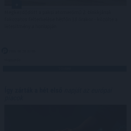
Megkezdődött a paksi atomerőmű 2. blokkjának
fokozatos felterhelése hétfőn 18 órakor - közölte a
létesítmény a honlapján.
2026. 08. 10. 22:00
Megosztás:
TOVÁBB
Így zárták a hét első
napját az európai
piacok