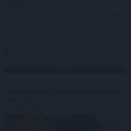
érdekében a főváros forgalmas járatain és
metróállomásain a Budapesti Rendőr-főkapitányság
(BRFK) és a Budapesti Közlekedési Központ (BKK)
munkatársai júliusban a Fővárosi Önkormányzati
Rendészeti Igazgatóság közreműködésével -
tájékoztatta a BKK hétfőn az MTI-t.
2026. 08. 10. 18:00
Megosztás:
TOVÁBB
Csúcsot döntött a fiatalok megtakarítása,
már
átlagosan 977 ezer forinttal
rendelkeznek