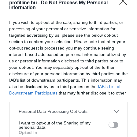
profitline.hu -
Do Not Process My Personal
Information
Megnyugtató adatokat mutat a Sziget fesztivál
zajszintje, a mérések jóval a határérték alatti értékeket
If you wish to opt-out of the sale, sharing to third parties, or
mutatnak a III. kerületben - mondta Kádár Tamás, a
processing of your personal or sensitive information for
fesztivál főszervezője hétfőn, nem sokkal éjfél után az
targeted advertising by us, please use the below opt-out
section to confirm your selection. Please note that after your
MTI-nek.
opt-out request is processed you may continue seeing
2026. 08. 10. 13:00
interest-based ads based on personal information utilized by
us or personal information disclosed to third parties prior to
Megosztás:
your opt-out. You may separately opt-out of the further
TOVÁBB
disclosure of your personal information by third parties on the
IAB’s list of downstream participants. This information may
also be disclosed by us to third parties on the
IAB’s List of
Downstream Participants
that may further disclose it to other
Csökkentek a hozamok a fejlett piacokon,
third parties.
a 363-as
szintig erősödött a forint az
euróval szemben
Please note that this website/app uses one or more Google
Personal Data Processing Opt Outs
services and may gather and store information including but
not limited to your visit or usage behaviour. You may click to
I want to opt-out of the Sharing of my
personal data.
grant or deny consent to Google and its third-party tags to
Opted In
use your data for below specified purposes in below Google