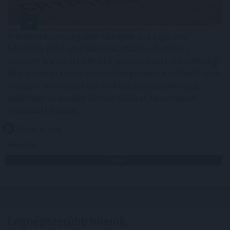
A Bitcoin közösségében hónapok óta zajló vita
hétvégén tényleges láncszakadáshoz (forkhoz)
vezetett a vitatott BIP-110 javaslat miatt. A kisebbségi
lánc azonban szinte azonnal megbénult: körülbelül nyolc
óra alatt mindössze két blokkot bányásztak rajta,
miközben az eredeti Bitcoin-hálózat zavartalanul
működött tovább.
2026. 08. 10. 04:00
Megosztás:
TOVÁBB
Legnépszerűbb híreink