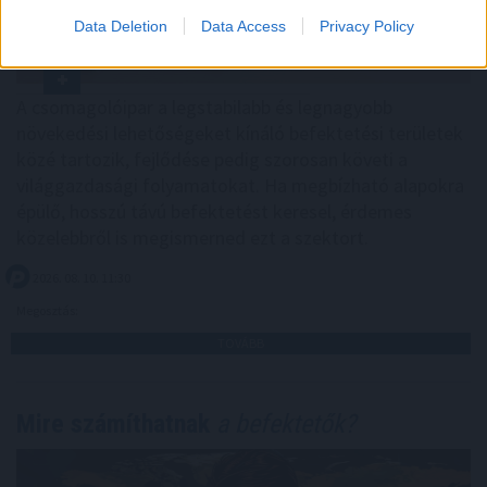
Data Deletion
Data Access
Privacy Policy
A csomagolóipar a legstabilabb és legnagyobb
növekedési lehetőségeket kínáló befektetési területek
közé tartozik, fejlődése pedig szorosan követi a
világgazdasági folyamatokat. Ha megbízható alapokra
épülő, hosszú távú befektetést keresel, érdemes
közelebbről is megismerned ezt a szektort.
2026. 08. 10. 11:30
Megosztás:
TOVÁBB
Mire számíthatnak
a befektetők?