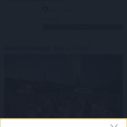
2026. 08. 10. 14:00
Megosztás:
TOVÁBB
Mennyire hangos
idén a Sziget?