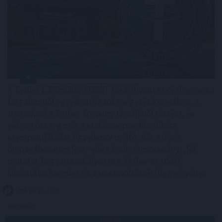
A Tether 1,75 milliárd USDT tokent vont ki véglegesen a
forgalomból egy jelentős tokenégetés keretében. A
tranzakció a Tether Treasury tárcájából történt, és
ekkora összeg már a stabilcoinpiac likviditása
szempontjából is figyelemre méltó. Bár a lépés
önmagában nem jelez előre konkrét piaci irányt, jól
mutatja, hogyan szabályozza a Tether az USDT
kínálatát a kereslet és a visszaváltások függvényében.
2026. 08. 10. 19:00
Megosztás:
TOVÁBB