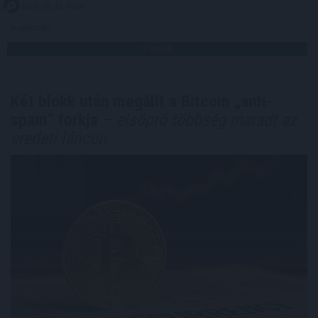
2026. 08. 10. 05:00
Megosztás:
TOVÁBB
Két blokk után megállt a Bitcoin „anti-
spam” forkja
– elsöprő többség maradt az
eredeti láncon