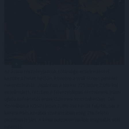
Az ázsiai részvénypiacok többsége emelkedéssel
kezdte a hetet hétfőn, követve a Wall Street pénteki
rekordzárását. Japánban a Nikkei 225 index 2,0%-kal
emelkedett, részben a félvezetőipari részvények iránti
újbóli befektetői érdeklődésnek köszönhetően. Dél-
Koreában a KOSPI index 0,4%-kal került feljebb, bár a
kereskedés korábbi szakaszában még 2% feletti
pluszban is járt. A kínai piacokon inkább stagnálás volt
jellemző.