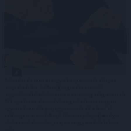
Rekordot döntött a magyar huszonévesek átlagos
megtakarítása. A K&H ifjúsági index második
negyedéves felmérése szerint az összeg átlagosan már
977 ezer forint. A növekvő megtakarítások mögött
egyre tudatosabb pénzügyi tervezés áll: a fiatalok
többsége már rendelkezik félretett pénzzel, amelyet
elsősorban lakáscélra, utazásra vagy autóvásárlásra
szán.