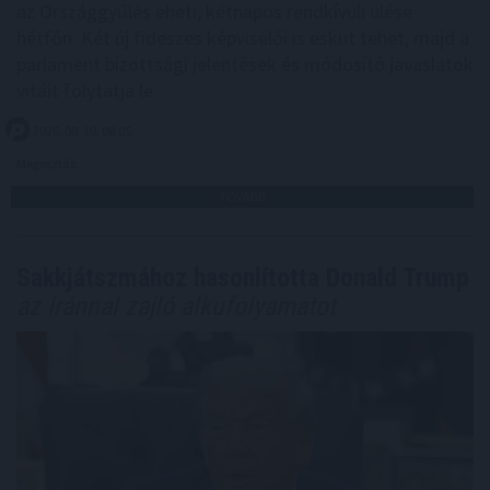
az Országgyűlés eheti, kétnapos rendkívüli ülése
hétfőn. Két új fideszes képviselői is esküt tehet, majd a
parlament bizottsági jelentések és módosító javaslatok
vitáit folytatja le.
2026. 08. 10. 08:05
Megosztás:
TOVÁBB
Sakkjátszmához hasonlította Donald Trump
az Iránnal zajló alkufolyamatot