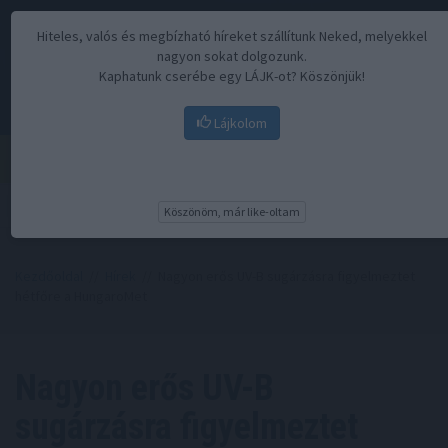
Hiteles, valós és megbízható híreket szállítunk Neked, melyekkel
nagyon sokat dolgozunk.
Kaphatunk cserébe egy LÁJK-ot? Köszönjük!
Lájkolom
Menü
Köszönöm, már like-oltam
Kezdőoldal
//
Hírek
// Nagyon erős UV-B sugárzásra figyelmeztet
hétfőre a HungaroMet
Nagyon erős UV-B
sugárzásra figyelmeztet