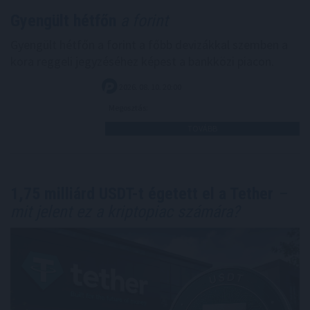
Gyengült hétfőn
a forint
Gyengült hétfőn a forint a főbb devizákkal szemben a
kora reggeli jegyzéséhez képest a bankközi piacon.
2026. 08. 10. 20:00
Megosztás:
TOVÁBB
1,75 milliárd USDT-t égetett el a Tether
–
mit jelent ez a kriptopiac számára?