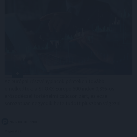
Az európai részvénypiacok pénteken tovább
emelkedtek: a STOXX Europe 600 index 0,3%-os
erősödéssel történelmi csúcson zárt, és ezzel
sorozatban negyedik hete tudott pluszban végezni.
2026. 08. 10. 09:00
Megosztás: