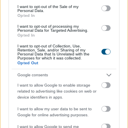
consent section.
I want to opt-out of the Sale of my
Personal Data.
Opted In
I want to opt-out of processing my
Personal Data for Targeted Advertising.
Opted In
I want to opt-out of Collection, Use,
Retention, Sale, and/or Sharing of my
Personal Data that Is Unrelated with the
Purposes for which it was collected.
Opted Out
A gyenge munkaerőpiaci adatok az állampapírhozamok
csökkenését is előidézte pénteken.
Google consents
I want to allow Google to enable storage
related to advertising like cookies on web or
device identifiers in apps.
2026. 08. 10. 12:00
I want to allow my user data to be sent to
Google for online advertising purposes.
Megosztás:
TOVÁBB
I want to allow Google to send me