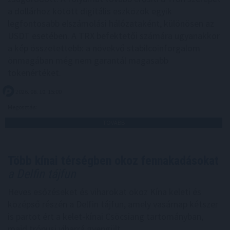
a dollárhoz kötött digitális eszközök egyik
legfontosabb elszámolási hálózataként, különösen az
USDT esetében. A TRX befektetői számára ugyanakkor
a kép összetettebb: a növekvő stabilcoinforgalom
önmagában még nem garantál magasabb
tokenértéket.
2026. 08. 10. 15:00
Megosztás:
TOVÁBB
Több kínai térségben okoz fennakadásokat
a Delfin tájfun
Heves esőzéseket és viharokat okoz Kína keleti és
középső részén a Delfin tájfun, amely vasárnap kétszer
is partot ért a kelet-kínai Csöcsiang tartományban,
majd trópusi viharrá gyengült.