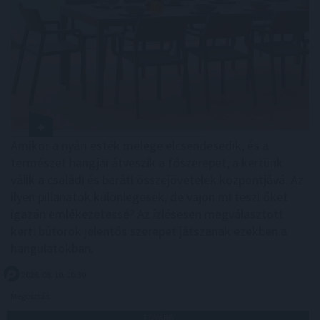
Amikor a nyári esték melege elcsendesedik, és a
természet hangjai átveszik a főszerepet, a kertünk
válik a családi és baráti összejövetelek központjává. Az
ilyen pillanatok különlegesek, de vajon mi teszi őket
igazán emlékezetessé? Az ízlésesen megválasztott
kerti bútorok jelentős szerepet játszanak ezekben a
hangulatokban.
2026. 08. 10. 10:30
Megosztás:
TOVÁBB