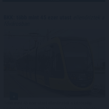
BKK: több mint 45 ezer utast
ellenőriztek a
fővárosban
Több mint 45 ezer utast ellenőriztek a közösségi
közlekedést használók biztonságérzetének növelése