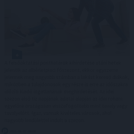
A felsőoktatási ponthatárok kihirdetése utáni hetek
jelentik az albérletpiaci főszezont, ekkor egyszerre
jelennek meg nagyobb számban a lakást kereső diákok,
miközben a tulajdonosok egy része is erre az időszakra
időzíti kiadó ingatlanának meghirdetését. Az idei
szezon első tíz napjának adatai alapján az idei roham
egyelőre országosan visszafogottabb mint tavaly vagy
tavalyelőtt. Igaz, vannak kivételes városok, ahol
nagyobb lendülettel indult a szezon.
2026. 08. 07. 08:00