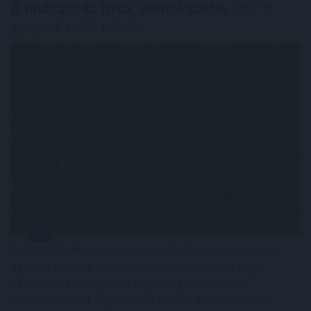
A mulcsozás titka, amitől szebb
lesz a
gyeped, mint valaha
A robotfűnyíró mikro-nyírása: A robot nem hetente
egyszer nyírja le a pázsitot, hanem naponta vagy
kétnaponta végighalad a gyep egészén. Nem
centimétereket vág, hanem csupán 1-2 millimétert