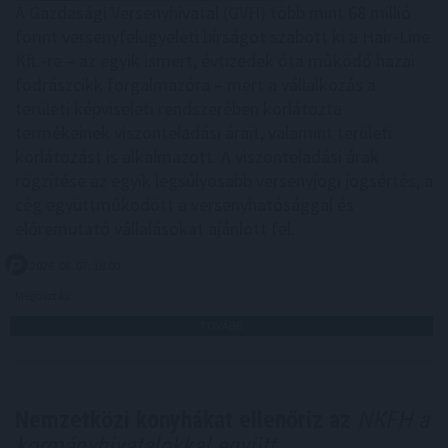
A Gazdasági Versenyhivatal (GVH) több mint 68 millió
forint versenyfelügyeleti bírságot szabott ki a Hair-Line
Kft.-re – az egyik ismert, évtizedek óta működő hazai
fodrászcikk forgalmazóra – mert a vállalkozás a
területi képviseleti rendszerében korlátozta
termékeinek viszonteladási árait, valamint területi
korlátozást is alkalmazott. A viszonteladási árak
rögzítése az egyik legsúlyosabb versenyjogi jogsértés, a
cég együttműködött a versenyhatósággal és
előremutató vállalásokat ajánlott fel.
2026. 08. 07. 18:00
Megosztás:
TOVÁBB
Nemzetközi konyhákat ellenőriz az
NKFH a
kormányhivatalokkal együtt