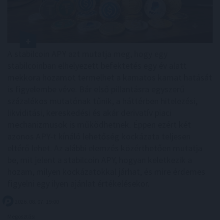
A stabilcoin APY azt mutatja meg, hogy egy
stabilcoinban elhelyezett befektetés egy év alatt
mekkora hozamot termelhet a kamatos kamat hatását
is figyelembe véve. Bár első pillantásra egyszerű
százalékos mutatónak tűnik, a háttérben hitelezési,
likviditási, kereskedési és akár derivatív piaci
mechanizmusok is működhetnek. Éppen ezért két
azonos APY-t kínáló lehetőség kockázata teljesen
eltérő lehet. Az alábbi elemzés közérthetően mutatja
be, mit jelent a stabilcoin APY, hogyan keletkezik a
hozam, milyen kockázatokkal járhat, és mire érdemes
figyelni egy ilyen ajánlat értékelésekor.
2026. 08. 07. 19:00
Megosztás: