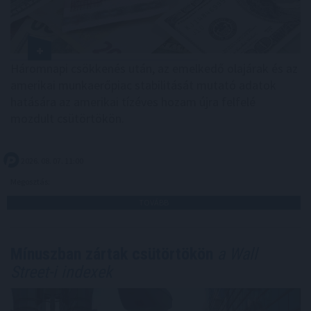
Háromnapi csökkenés után, az emelkedő olajárak és az
amerikai munkaerőpiac stabilitását mutató adatok
hatására az amerikai tízéves hozam újra felfelé
mozdult csütörtökön.
2026. 08. 07. 11:00
Megosztás:
TOVÁBB
Mínuszban zártak csütörtökön
a Wall
Street-i indexek