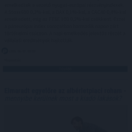
emelkedtek a vezető nyugat-európai részvényindexek.
A Stoxx600 0,2%-kal, a DAX 0,1%-kal, a CAC40 0,4%-kal
emelkedett, míg az FTSE 100 0,2%-kal csökkent. Ezzel
a páneurópai index sorozatban harmadik napon zárt
történelmi csúcson. A napi emelkedés jelentős részét a
vállalati eredmények hajtották.
2026. 08. 07. 09:00
Megosztás:
TOVÁBB
Elmaradt egyelőre az albérletpiaci roham -
mennyibe kerülnek most a kiadó lakások?