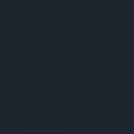
megfelelő adatok, időszak szerepelnek-e benne.
Az MVM Next online ügyfélszolgálati oldalán sosem kérjük,
hogy adják meg bankkártya adataikat, azokat minden
esetben csak a biztonságos banki felületre történt
átirányítást követően, gázszámlák esetén a CIB bank
felületén szükséges beírni.
Az MVM Next elhatárolódik minden, nem hivatalos úton
történő megkereséstől és csalási kísérlettől, ezek
felderítésében együttműködik az illetékes hatóságokkal.
Kérjük ügyfeleinket, ha bármilyen gyanús magatartást
észlelnek, vagy felmerül a gyanú, hogy adathalász-támadás
célpontjává váltak, haladéktalanul továbbítsák az
adathalasz@mvm.hu e-mail-címre az MVM vagy MVM Next
nevében érkező gyanús e-mailt az esetleges csatolt
számlával együtt vagy jelezzék azt ügyfélszolgálatunknak a
474 9999-es telefonszámon, amely 0620-as, 0630-as, 0670-es
és 061-es előhívóval is hívható.