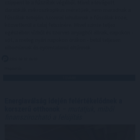
csippent le a fűszálak végéből. Mivel a levágott
darabkák mikroszkopikus méretűek, nem maradnak a
fűszálak tetején. Azonnal lehullanak a fűszálak közé,
közvetlenül a talaj felszínére. Mivel szinte teljes
egészében vízből és szerves anyagból állnak, napokon -
sőt, a meleg nyári napokon órákon - belül teljesen
elbomlanak és nyomtalanul eltűnnek.
2026. 08. 07. 06:00
Megosztás:
TOVÁBB
Energiaválság idején felértékelődnek a
korszerű otthonok
– mutatjuk, miből
finanszírozható a felújítás