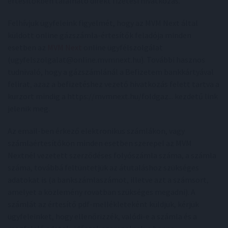
értesítőkben található direkt fizetési hivatkozás.
Felhívjuk ügyfeleink figyelmét, hogy az MVM Next által
küldött online gázszámla-értesítők feladója minden
esetben az
MVM Next
online ügyfélszolgálat
(ugyfelszolgalat@online.mvmnext.hu). További hasznos
tudnivaló, hogy a gázszámlánál a Befizetem bankkártyával
felirat, azaz a befizetéshez vezető hivatkozás felett tartva a
kurzort mindig a https://mvmnext.hu/foldgaz... kezdetű link
jelenik meg.
Az email-ben érkező elektronikus számlákon, vagy
számlaértesítőkön minden esetben szerepel az MVM
Nextnél vezetett szerződéses folyószámla száma, a számla
száma, továbbá feltüntetjük az átutaláshoz szükséges
adatokat is (a bankszámlaszámot, illetve azt a számsort,
amelyet a közlemény rovatban szükséges megadni). A
számlát az értesítő pdf-mellékleteként küldjük, kérjük
ügyfeleinket, hogy ellenőrizzék, valódi-e a számla és a