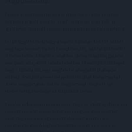
földgázszámla készült.
Ezeken a megtévesztő, hamis értesítőkön a bankkártyás
befizetés linkkel a csalók a saját oldalukra irányítják az
ügyfeleket, hogy ott megszerezzék a bankkártyájuk adatait.
Kérjük ügyfeleinket, hogy a kapott számlaértesítőt nézzék
meg figyelmesen, hiszen a megtévesztő, adathalász levelek
felismerhetők. A hamis e-mailben szereplő adatok gyakran
nem pontosak, ezért minden esetben ellenőrizni szükséges,
hogy a számla összege megfelel-e a fogyasztás alapján
vártnak. Továbbá a levél helyesírási hibákat tartalmazhat,
illetve magyartalan, online programmal fordított (pl.
ékezet nélküli) mondatok találhatók benne.
A csalók jellemzően nem ismerik, hogy az adott ügyfél mikor
szokott számlát kapni, tehát már az gyanakvásra adhat
okot, hogy nem a megszokott időszakban érkezik a
számlaértesítés. A legfontosabb támpont az e-számla-