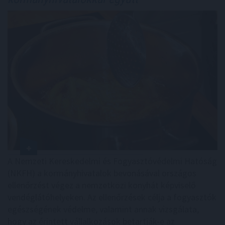
A Nemzeti Kereskedelmi és Fogyasztóvédelmi Hatóság
(NKFH) a kormányhivatalok bevonásával országos
ellenőrzést végez a nemzetközi konyhát képviselő
vendéglátóhelyeken. Az ellenőrzések célja a fogyasztók
egészségének védelme, valamint annak vizsgálata,
hogy az érintett vállalkozások betartják-e az