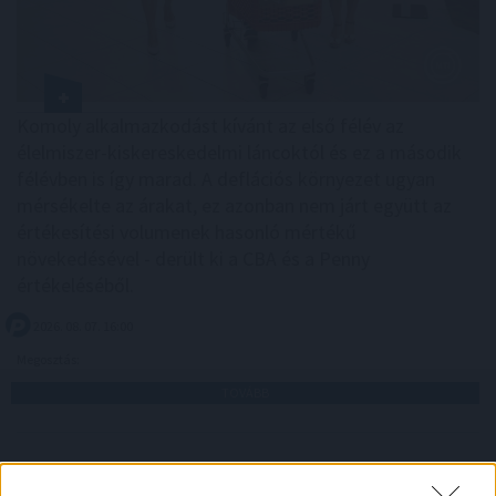
Komoly alkalmazkodást kívánt az első félév az
élelmiszer-kiskereskedelmi láncoktól és ez a második
félévben is így marad. A deflációs környezet ugyan
mérsékelte az árakat, ez azonban nem járt együtt az
értékesítési volumenek hasonló mértékű
növekedésével - derült ki a CBA és a Penny
értékeléséből.
2026. 08. 07. 16:00
Megosztás:
TOVÁBB
A várakozásoknak megfelelő