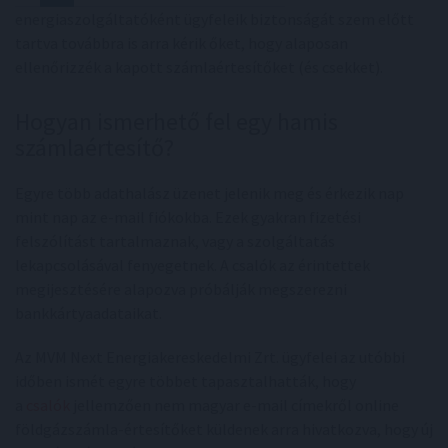
energiaszolgáltatóként ügyfeleik biztonságát szem előtt
tartva továbbra is arra kérik őket, hogy alaposan
ellenőrizzék a kapott számlaértesítőket (és csekket).
Hogyan ismerhető fel egy hamis
számlaértesítő?
Egyre több adathalász üzenet jelenik meg és érkezik nap
mint nap az e-mail fiókokba. Ezek gyakran fizetési
felszólítást tartalmaznak, vagy a szolgáltatás
lekapcsolásával fenyegetnek. A csalók az érintettek
megijesztésére alapozva próbálják megszerezni
bankkártyaadataikat.
Az MVM Next Energiakereskedelmi Zrt. ügyfelei az utóbbi
időben ismét egyre többet tapasztalhatták, hogy
a
csalók
jellemzően nem magyar e-mail címekről online
földgázszámla-értesítőket küldenek arra hivatkozva, hogy új