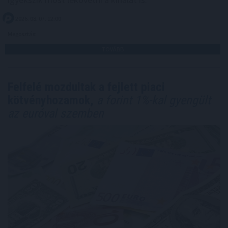
2026. 08. 07. 12:00
Megosztás:
TOVÁBB
Felfelé mozdultak a fejlett piaci
kötvényhozamok,
a forint 1%-kal gyengült
az euróval szemben