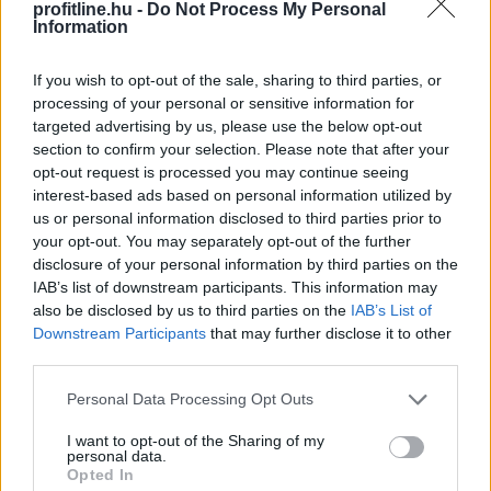
bevételnövekedést
ért el a Richter
profitline.hu -
Do Not Process My Personal
Information
If you wish to opt-out of the sale, sharing to third parties, or
processing of your personal or sensitive information for
targeted advertising by us, please use the below opt-out
section to confirm your selection. Please note that after your
opt-out request is processed you may continue seeing
interest-based ads based on personal information utilized by
us or personal information disclosed to third parties prior to
your opt-out. You may separately opt-out of the further
disclosure of your personal information by third parties on the
IAB’s list of downstream participants. This information may
also be disclosed by us to third parties on the
IAB’s List of
Downstream Participants
that may further disclose it to other
third parties.
A Richter Gedeon Nyrt. konszolidált árbevétele az első
fél évben 461,6 milliárd forint lett, 0,8 százalékkal
Please note that this website/app uses one or more Google
Personal Data Processing Opt Outs
elmaradt az előző év azonos időszakitól - közölte a
services and may gather and store information including but
gyógyszeripari vállalat a Budapesti Értéktőzsde (BÉT)
not limited to your visit or usage behaviour. You may click to
I want to opt-out of the Sharing of my
personal data.
grant or deny consent to Google and its third-party tags to
honlapján pénteken.
Opted In
use your data for below specified purposes in below Google