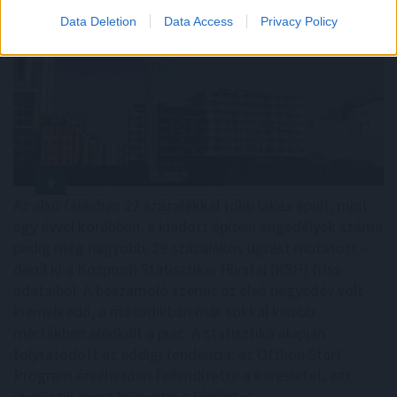
Data Deletion
Data Access
Privacy Policy
Az első félévben 22 százalékkal több lakás épült, mint
egy évvel korábban, a kiadott építési engedélyek száma
pedig még nagyobb, 29 százalékos ugrást mutatott –
derül ki a Központi Statisztikai Hivatal (KSH) friss
adataiból. A beszámoló szerint az első negyedév volt
kiemelkedő, a másodikban már sokkal kisebb
mértékben élénkült a piac. A statisztika alapján
folytatódott az eddigi tendencia: az Otthon Start
Program érezhetően fellendítette a keresletet, ezt
igyekszik most lekövetni a kínálat is.