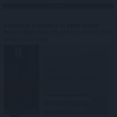
TOVÁBB
Korlátozta a versenyt az egyik ismert
hazai fodrászcikk
forgalmazó, komoly GVH-
bírság lett a vége