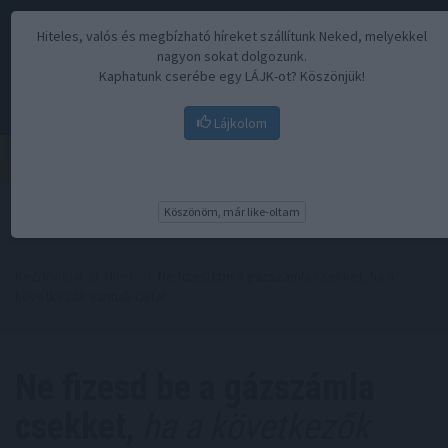
Hiteles, valós és megbízható híreket szállítunk Neked, melyekkel
nagyon sokat dolgozunk.
Kaphatunk cserébe egy LÁJK-ot? Köszönjük!
Lájkolom
Menü
Köszönöm, már like-oltam
Kezdőoldal
//
Hírek
// Ne fizesd be a gázszámla csekket, ha a
következők vannak rajta!
Ne fizesd be a gázszámla
csekket,
ha a következők