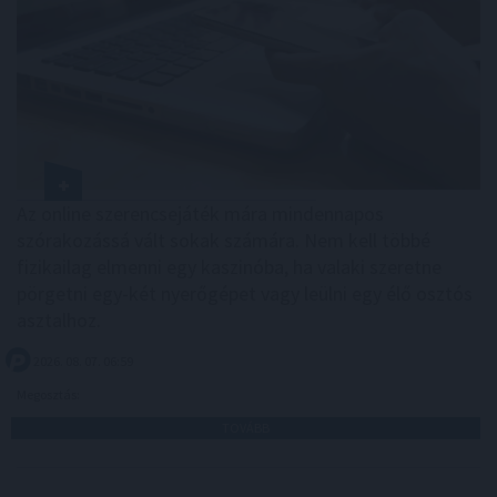
Az online szerencsejáték mára mindennapos
szórakozássá vált sokak számára. Nem kell többé
fizikailag elmenni egy kaszinóba, ha valaki szeretne
pörgetni egy-két nyerőgépet vagy leülni egy élő osztós
asztalhoz.
2026. 08. 07. 06:59
Megosztás:
TOVÁBB