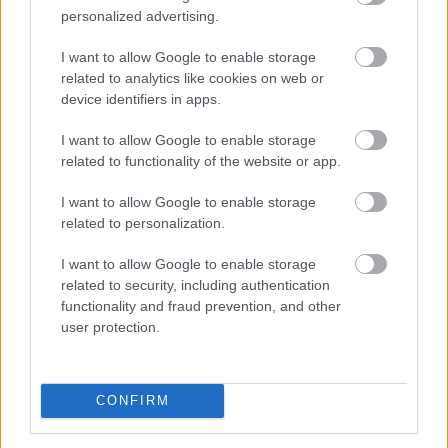
personalized advertising.
Júliusban a fogyasztói árak átlagosan 1,2 százalékkal
I want to allow Google to enable storage
haladták meg az egy évvel korábbiakat, júniushoz
related to analytics like cookies on web or
képest pedig 0,1 százalékkal csökkentek - jelentette
device identifiers in apps.
pénteken a Központi Statisztikai Hivatal (KSH).
I want to allow Google to enable storage
related to functionality of the website or app.
2026. 08. 07. 13:00
I want to allow Google to enable storage
Megosztás:
related to personalization.
TOVÁBB
I want to allow Google to enable storage
related to security, including authentication
functionality and fraud prevention, and other
Beindultak a lakásépítések
user protection.
Magyarországon
– Ez már az Otthon Start
hatása?
CONFIRM