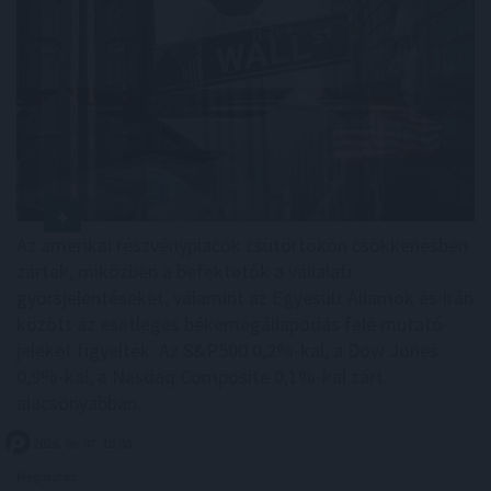
Az amerikai részvénypiacok csütörtökön csökkenésben
zártak, miközben a befektetők a vállalati
gyorsjelentéseket, valamint az Egyesült Államok és Irán
között az esetleges békemegállapodás felé mutató
jeleket figyelték. Az S&P500 0,2%-kal, a Dow Jones
0,9%-kal, a Nasdaq Composite 0,1%-kal zárt
alacsonyabban.
2026. 08. 07. 10:00
Megosztás: