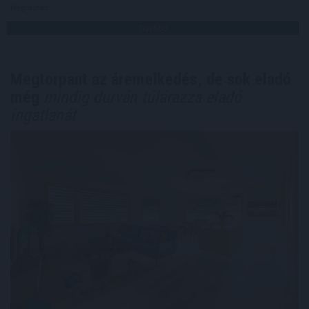
Megosztás:
TOVÁBB
Megtorpant az áremelkedés, de sok eladó
még
mindig durván túlárazza eladó
ingatlanát