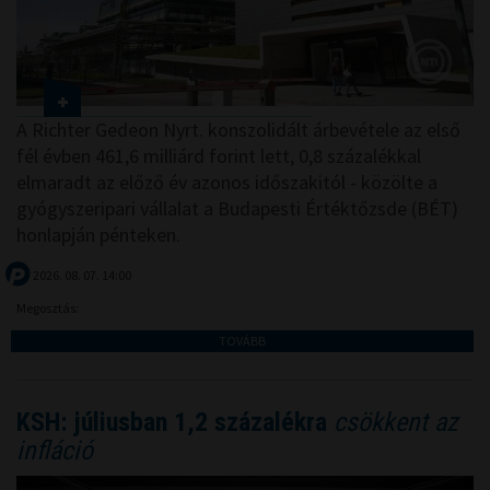
A Richter Gedeon Nyrt. konszolidált árbevétele az első
fél évben 461,6 milliárd forint lett, 0,8 százalékkal
elmaradt az előző év azonos időszakitól - közölte a
gyógyszeripari vállalat a Budapesti Értéktőzsde (BÉT)
honlapján pénteken.
2026. 08. 07. 14:00
Megosztás:
TOVÁBB
KSH: júliusban 1,2 százalékra
csökkent az
infláció