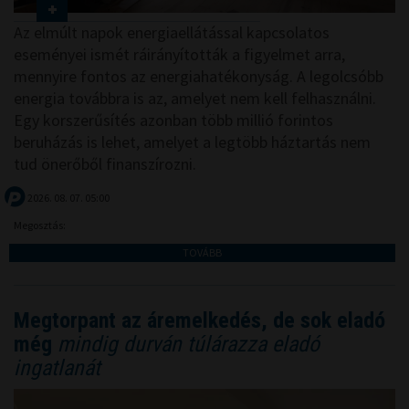
Az elmúlt napok energiaellátással kapcsolatos
eseményei ismét ráirányították a figyelmet arra,
mennyire fontos az energiahatékonyság. A legolcsóbb
energia továbbra is az, amelyet nem kell felhasználni.
Egy korszerűsítés azonban több millió forintos
beruházás is lehet, amelyet a legtöbb háztartás nem
tud önerőből finanszírozni.
2026. 08. 07. 05:00
Megosztás:
TOVÁBB
Megtorpant az áremelkedés, de sok eladó
még
mindig durván túlárazza eladó
ingatlanát