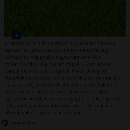
A robotfűnyíró mikro-nyírása: A robot nem hetente
egyszer nyírja le a pázsitot, hanem naponta vagy
kétnaponta végighalad a gyep egészén. Nem
centimétereket vág, hanem csupán 1-2 millimétert
csippent le a fűszálak végéből. Mivel a levágott
darabkák mikroszkopikus méretűek, nem maradnak a
fűszálak tetején. Azonnal lehullanak a fűszálak közé,
közvetlenül a talaj felszínére. Mivel szinte teljes
egészében vízből és szerves anyagból állnak, napokon -
sőt, a meleg nyári napokon órákon - belül teljesen
elbomlanak és nyomtalanul eltűnnek.
2026. 08. 07. 06:00