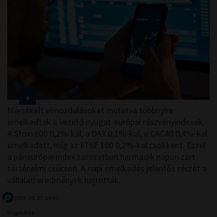
Mérsékelt elmozdulásokat mutatva többnyire
emelkedtek a vezető nyugat-európai részvényindexek.
A Stoxx600 0,2%-kal, a DAX 0,1%-kal, a CAC40 0,4%-kal
emelkedett, míg az FTSE 100 0,2%-kal csökkent. Ezzel
a páneurópai index sorozatban harmadik napon zárt
történelmi csúcson. A napi emelkedés jelentős részét a
vállalati eredmények hajtották.
2026. 08. 07. 09:00
Megosztás: