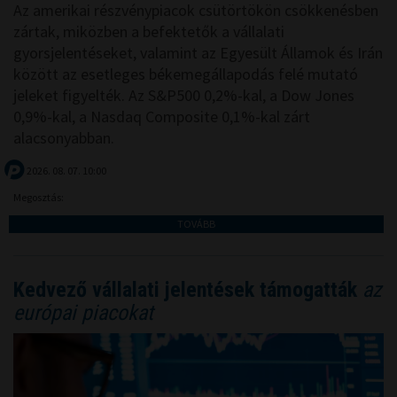
Az amerikai részvénypiacok csütörtökön csökkenésben
zártak, miközben a befektetők a vállalati
gyorsjelentéseket, valamint az Egyesült Államok és Irán
között az esetleges békemegállapodás felé mutató
jeleket figyelték. Az S&P500 0,2%-kal, a Dow Jones
0,9%-kal, a Nasdaq Composite 0,1%-kal zárt
alacsonyabban.
2026. 08. 07. 10:00
Megosztás:
TOVÁBB
Kedvező vállalati jelentések támogatták
az
európai piacokat