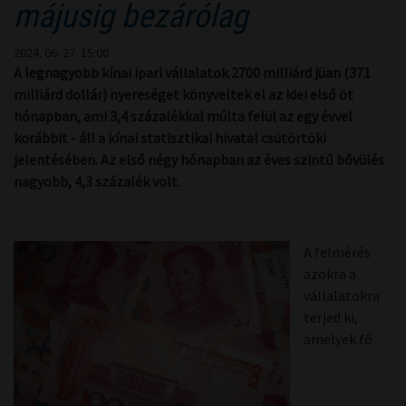
májusig bezárólag
2024. 06. 27. 15:00
A legnagyobb kínai ipari vállalatok 2700 milliárd jüan (371
milliárd dollár) nyereséget könyveltek el az idei első öt
hónapban, ami 3,4 százalékkal múlta felül az egy évvel
korábbit - áll a kínai statisztikai hivatal csütörtöki
jelentésében. Az első négy hónapban az éves szintű bővülés
nagyobb, 4,3 százalék volt.
A felmérés
azokra a
vállalatokra
terjed ki,
amelyek fő