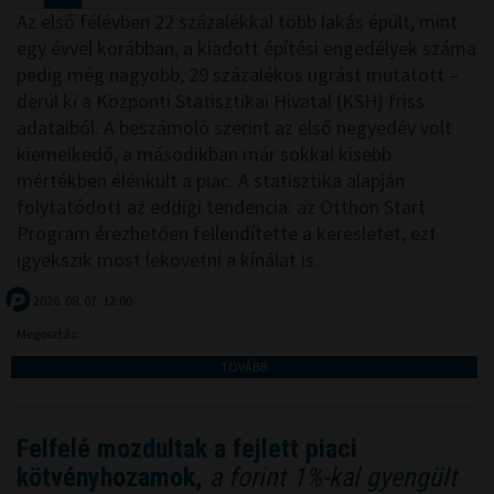
Az első félévben 22 százalékkal több lakás épült, mint
egy évvel korábban, a kiadott építési engedélyek száma
pedig még nagyobb, 29 százalékos ugrást mutatott –
derül ki a Központi Statisztikai Hivatal (KSH) friss
adataiból. A beszámoló szerint az első negyedév volt
kiemelkedő, a másodikban már sokkal kisebb
mértékben élénkült a piac. A statisztika alapján
folytatódott az eddigi tendencia: az Otthon Start
Program érezhetően fellendítette a keresletet, ezt
igyekszik most lekövetni a kínálat is.
2026. 08. 07. 12:00
Megosztás:
TOVÁBB
Felfelé mozdultak a fejlett piaci
kötvényhozamok,
a forint 1%-kal gyengült