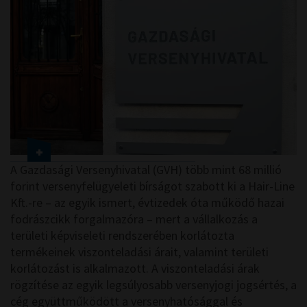
A Gazdasági Versenyhivatal (GVH) több mint 68 millió
forint versenyfelügyeleti bírságot szabott ki a Hair-Line
Kft.-re – az egyik ismert, évtizedek óta működő hazai
fodrászcikk forgalmazóra – mert a vállalkozás a
területi képviseleti rendszerében korlátozta
termékeinek viszonteladási árait, valamint területi
korlátozást is alkalmazott. A viszonteladási árak
rögzítése az egyik legsúlyosabb versenyjogi jogsértés, a
cég együttműködött a versenyhatósággal és