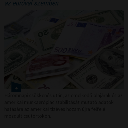
az euróval szemben
Háromnapi csökkenés után, az emelkedő olajárak és az
amerikai munkaerőpiac stabilitását mutató adatok
hatására az amerikai tízéves hozam újra felfelé
mozdult csütörtökön.