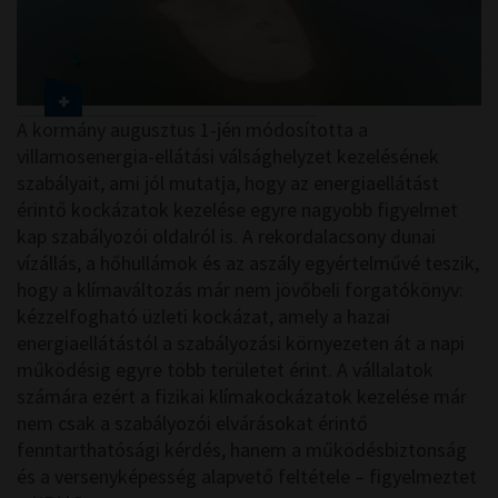
A kormány augusztus 1-jén módosította a
villamosenergia-ellátási válsághelyzet kezelésének
szabályait, ami jól mutatja, hogy az energiaellátást
érintő kockázatok kezelése egyre nagyobb figyelmet
kap szabályozói oldalról is. A rekordalacsony dunai
vízállás, a hőhullámok és az aszály egyértelművé teszik,
hogy a klímaváltozás már nem jövőbeli forgatókönyv:
kézzelfogható üzleti kockázat, amely a hazai
energiaellátástól a szabályozási környezeten át a napi
működésig egyre több területet érint. A vállalatok
számára ezért a fizikai klímakockázatok kezelése már
nem csak a szabályozói elvárásokat érintő
fenntarthatósági kérdés, hanem a működésbiztonság
és a versenyképesség alapvető feltétele – figyelmeztet