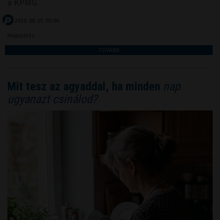
a KPMG.
2026. 08. 07. 03:00
Megosztás:
TOVÁBB
Mit tesz az agyaddal, ha minden
nap
ugyanazt csinálod?