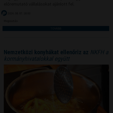
előremutató vállalásokat ajánlott fel.
2026. 08. 07. 18:00
Megosztás:
TOVÁBB
Nemzetközi konyhákat ellenőriz az
NKFH a
kormányhivatalokkal együtt