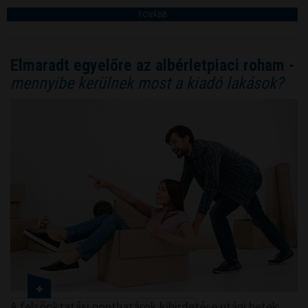
TOVÁBB
Elmaradt egyelőre az albérletpiaci roham -
mennyibe kerülnek most a kiadó lakások?
A felsőoktatási ponthatárok kihirdetése utáni hetek