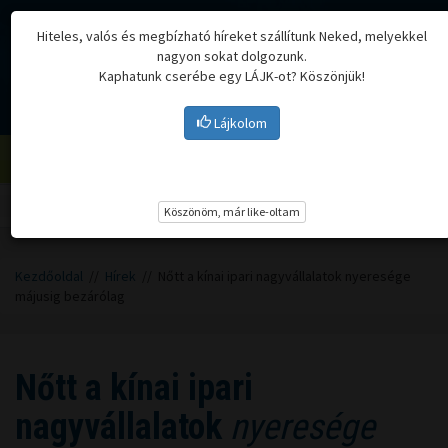
Hiteles, valós és megbízható híreket szállítunk Neked, melyekkel
nagyon sokat dolgozunk.
Kaphatunk cserébe egy LÁJK-ot? Köszönjük!
Lájkolom
Menü
Köszönöm, már like-oltam
Kezdőoldal
//
Hírek
// Nőtt a kínai ipari nagyvállalatok nyeresége
májusig bezárólag
Nőtt a kínai ipari
nagyvállalatok
nyeresége