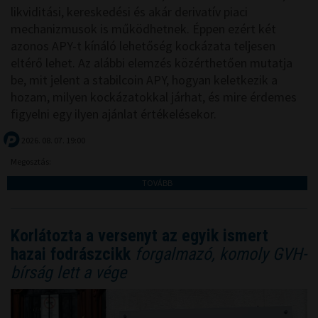
likviditási, kereskedési és akár derivatív piaci
mechanizmusok is működhetnek. Éppen ezért két
azonos APY-t kínáló lehetőség kockázata teljesen
eltérő lehet. Az alábbi elemzés közérthetően mutatja
be, mit jelent a stabilcoin APY, hogyan keletkezik a
hozam, milyen kockázatokkal járhat, és mire érdemes
figyelni egy ilyen ajánlat értékelésekor.
2026. 08. 07. 19:00
Megosztás:
TOVÁBB
Korlátozta a versenyt az egyik ismert
hazai fodrászcikk
forgalmazó, komoly GVH-
bírság lett a vége