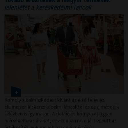
Tovább erősítenék a magyar termékek
jelenlétét a kereskedelmi láncok
Komoly alkalmazkodást kívánt az első félév az
élelmiszer-kiskereskedelmi láncoktól és ez a második
félévben is így marad. A deflációs környezet ugyan
mérsékelte az árakat, ez azonban nem járt együtt az
értékesítési volumenek hasonló mértékű