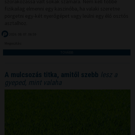
szórakozássá vált sokak számára. Nem kell többé
fizikailag elmenni egy kaszinóba, ha valaki szeretne
pörgetni egy-két nyerőgépet vagy leülni egy élő osztós
asztalhoz.
2026. 08. 07. 06:59
Megosztás:
TOVÁBB
A mulcsozás titka, amitől szebb
lesz a
gyeped, mint valaha