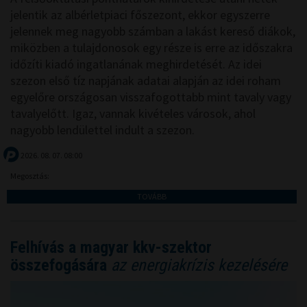
jelentik az albérletpiaci főszezont, ekkor egyszerre
jelennek meg nagyobb számban a lakást kereső diákok,
miközben a tulajdonosok egy része is erre az időszakra
időzíti kiadó ingatlanának meghirdetését. Az idei
szezon első tíz napjának adatai alapján az idei roham
egyelőre országosan visszafogottabb mint tavaly vagy
tavalyelőtt. Igaz, vannak kivételes városok, ahol
nagyobb lendülettel indult a szezon.
2026. 08. 07. 08:00
Megosztás:
TOVÁBB
Felhívás a magyar kkv-szektor
összefogására
az energiakrízis kezelésére