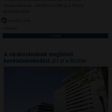
növekedésével - derült ki a CBA és a Penny
értékeléséből.
2026. 08. 07. 16:00
Megosztás:
TOVÁBB
A várakozásoknak megfelelő
bevételnövekedést
ért el a Richter