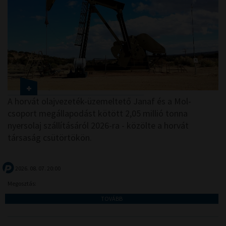
A horvát olajvezeték-üzemeltető Janaf és a Mol-
csoport megállapodást kötött 2,05 millió tonna
nyersolaj szállításáról 2026-ra - közölte a horvát
társaság csütörtökön.
2026. 08. 07. 20:00
Megosztás:
TOVÁBB