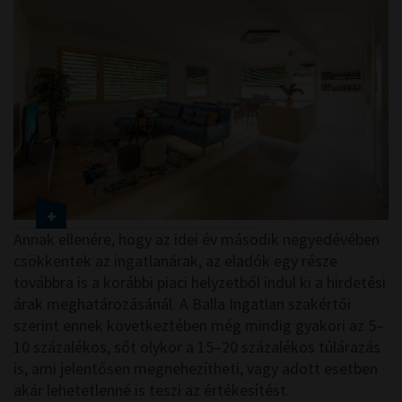
Annak ellenére, hogy az idei év második negyedévében
csökkentek az ingatlanárak, az eladók egy része
továbbra is a korábbi piaci helyzetből indul ki a hirdetési
árak meghatározásánál. A Balla Ingatlan szakértői
szerint ennek következtében még mindig gyakori az 5–
10 százalékos, sőt olykor a 15–20 százalékos túlárazás
is, ami jelentősen megnehezítheti, vagy adott esetben
akár lehetetlenné is teszi az értékesítést.