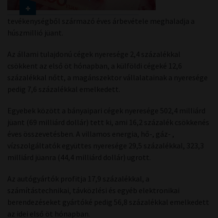
tevékenységből származó éves árbevétele meghaladja a
húszmillió jüant.
Az állami tulajdonú cégek nyeresége 2,4 százalékkal
csökkent az első öt hónapban, a külföldi cégeké 12,6
százalékkal nőtt, a magánszektor vállalatainak a nyeresége
pedig 7,6 százalékkal emelkedett.
Egyebek között a bányaipari cégek nyeresége 502,4 milliárd
jüant (69 milliárd dollár) tett ki, ami 16,2 százalék csökkenés
éves összevetésben. A villamos energia, hő-, gáz- ,
vízszolgáltatók együttes nyeresége 29,5 százalékkal, 323,3
milliárd jüanra (44,4 milliárd dollár) ugrott.
Az autógyártók profitja 17,9 százalékkal, a
számítástechnikai, távközlési és egyéb elektronikai
berendezéseket gyártóké pedig 56,8 százalékkal emelkedett
az idei első öt hónapban.