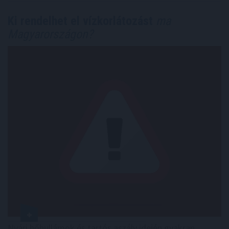
Ki rendelhet el vízkorlátozást
ma
Magyarországon?
Nyári hőhullámok és tartós aszály idején gyakran