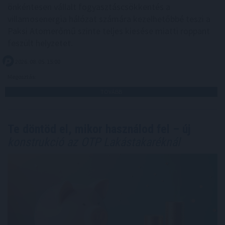
önkéntesen vállalt fogyasztáscsökkentés a
villamosenergia hálózat számára kezelhetőbbé teszi a
Paksi Atomerőmű szinte teljes kiesése miatti roppant
feszült helyzetet.
2026. 08. 05. 15:00
Megosztás:
TOVÁBB
Te döntöd el, mikor használod fel – új
konstrukció az OTP Lakástakaréknál