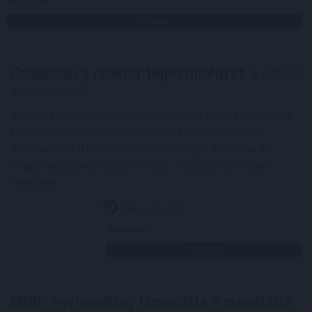
Megosztás:
TOVÁBB
Csökkenti a reaktor teljesítményét
a krskói
atomerőmű
Szerda éjszakától fokozatosan csökkenti reaktorának
teljesítményét a szlovén-horvát tulajdonú Krsko
Atomerőmű (NEK) a Száva alacsony vízhozama és
magas vízhőmérséklete miatt - közölte az erőmű
vezetése.
2026. 08. 05. 23:00
Megosztás:
TOVÁBB
MNB: egyhangúlag támogatta a monetáris