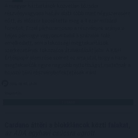
A magyar háztartások közvetlen tőzsdei
részvényvagyona hat év alatt több mint négyszeresére
nőtt, és először közelítette meg a 4 ezer milliárd
forintot. Ezzel párhuzamosan a részvények aránya a
teljes pénzügyi vagyonon belül 3 százalék fölé
emelkedett, ami a lakossági megtakarítások
szerkezetének fokozatos átalakulását jelzi. A K&H
Értékpapír elemzése szerint ez arra utal, hogy a hazai
megtakarítók egyre nagyobb nyitottságot mutatnak a
hosszú távú részvénybefektetések iránt.
2026. 08. 05. 13:00
Megosztás:
TOVÁBB
Cardano áttöri a blokkláncok közti falakat,
az ADA egyhavi csúcsra ugrott