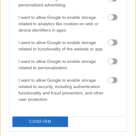
personalized advertising.
I want to allow Google to enable storage
Vitézy Dávid: lassítja a vonatokat és
related to analytics like cookies on web or
festéssel
is védi a síneket a hőségtől a
device identifiers in apps.
MÁV
I want to allow Google to enable storage
related to functionality of the website or app.
I want to allow Google to enable storage
related to personalization.
I want to allow Google to enable storage
related to security, including authentication
functionality and fraud prevention, and other
user protection.
CONFIRM
Lassítja a vonatokat a MÁV és festéssel is védi a