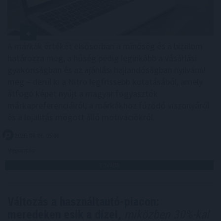
A márkák értékét elsősorban a minőség és a bizalom
határozza meg, a hűség pedig leginkább a vásárlási
gyakoriságban és az ajánlási hajlandóságban nyilvánul
meg – derül ki a Nitro legfrissebb kutatásából, amely
átfogó képet nyújt a magyar fogyasztók
márkapreferenciáiról, a márkákhoz fűződő viszonyáról
és a lojalitás mögött álló motivációkról.
2026. 08. 06. 05:00
Megosztás:
TOVÁBB
Változás a használtautó-piacon:
meredeken esik a dízel,
miközben 30%-kal