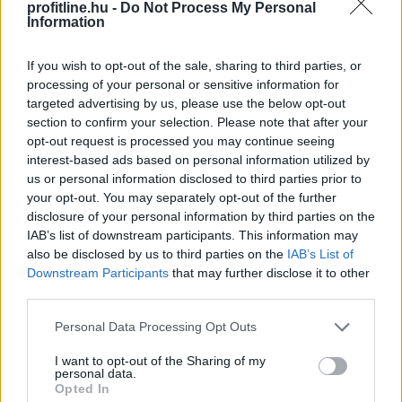
profitline.hu -
Do Not Process My Personal
Information
2026. 08. 05. 22:00
If you wish to opt-out of the sale, sharing to third parties, or
Megosztás:
processing of your personal or sensitive information for
TOVÁBB
targeted advertising by us, please use the below opt-out
section to confirm your selection. Please note that after your
opt-out request is processed you may continue seeing
Jóval olcsóbb lett a villanyautók
és a
interest-based ads based on personal information utilized by
us or personal information disclosed to third parties prior to
hibridek kötelezője
your opt-out. You may separately opt-out of the further
disclosure of your personal information by third parties on the
IAB’s list of downstream participants. This information may
also be disclosed by us to third parties on the
IAB’s List of
Downstream Participants
that may further disclose it to other
third parties.
Please note that this website/app uses one or more Google
Personal Data Processing Opt Outs
services and may gather and store information including but
not limited to your visit or usage behaviour. You may click to
I want to opt-out of the Sharing of my
personal data.
grant or deny consent to Google and its third-party tags to
Opted In
use your data for below specified purposes in below Google