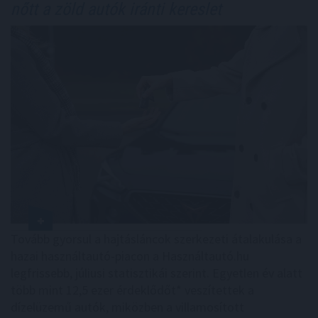
nőtt a zöld autók iránti kereslet
Tovább gyorsul a hajtásláncok szerkezeti átalakulása a
hazai használtautó-piacon a Használtautó.hu
legfrissebb, júliusi statisztikái szerint. Egyetlen év alatt
több mint 12,5 ezer érdeklődőt* veszítettek a
dízelüzemű autók, miközben a villamosított