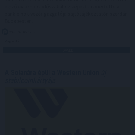
előző év azonos időszakához képest - ismertette a
bank elnök-vezérigazgatója sajtótájékoztatón szerdán
Budapesten.
2026. 08. 05. 17:00
Megosztás:
TOVÁBB
A Solanára épül a Western Union
új
stabilcoinkártyája