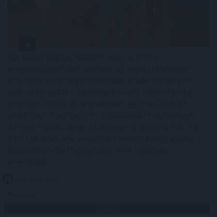
Egy lakásfelújítás, költözés vagy új otthon
megvásárlása ritkán igazodik az évekkel korábban
meghatározott időponthoz. Van, amikor néhány év
alatt összegyűlik a szükséges önerő, máskor pedig
érdemes tovább takarékoskodni egy nagyobb cél
érdekében. A pénzügyi és ingatlanpiaci lehetőségek,
illetve a családi tervek időközben is változhatnak. Az
OTP Lakástakarék megújított konstrukciója ezekre a
kiszámíthatatlan helyzetekre kínál rugalmas
megoldást.
2026. 08. 05. 14:00
Megosztás:
TOVÁBB