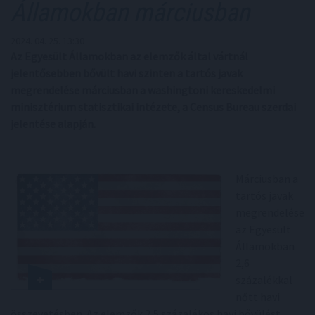
Államokban márciusban
2024. 04. 25. 13:30
Az Egyesült Államokban az elemzők által vártnál
jelentősebben bővült havi szinten a tartós javak
megrendelése márciusban a washingtoni kereskedelmi
minisztérium statisztikai intézete, a Census Bureau szerdai
jelentése alapján.
Márciusban a
tartós javak
megrendelése
az Egyesült
Államokban
2,6
százalékkal
nőtt havi
összevetésben. Az elemzők 2,5 százalékos havi bővülést