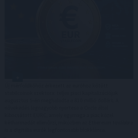
Új mérföldkőhöz érkezett az euróhoz kötött
stabilcoinok szektora: teljes piaci kapitalizációjuk
augusztus 5-én meghaladta a 810 millió dollárt. A
növekedés legnagyobb nyertese a Circle által
kibocsátott EURC, amely egymaga a piac közel
kétharmadát ellenőrzi, miközben az Ethereum továbbra
is a digitális eurók legfontosabb blokklánca.