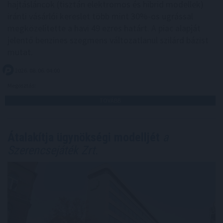
hajtásláncok (tisztán elektromos és hibrid modellek)
iránti vásárlói kereslet több mint 30%-os ugrással
megközelítette a havi 49 ezres határt. A piac alapját
jelentő benzines szegmens változatlanul szilárd bázist
mutat.
2026. 08. 06. 04:00
Megosztás:
TOVÁBB
Átalakítja ügynökségi modelljét
a
Szerencsejáték Zrt.