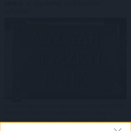
tanács
az alapkamat csökkentését
júliusban
Enyhangúlag szavaztak a Magyar Nemzeti Bank (MNB)
Monetáris Tanácsának tagjai a július 21-i ülésen az
alapkamat csökkentéséről - olvasható az MNB
honlapján szerdán közzétett rövidített jegyzőkönyvben.