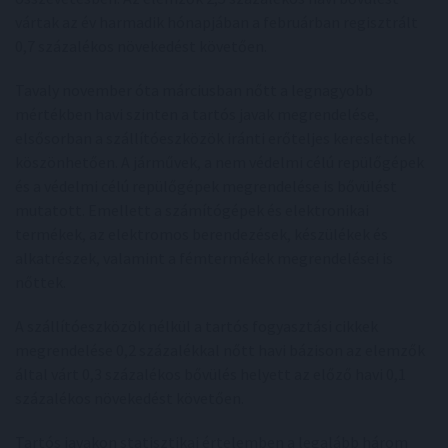
vártak az év harmadik hónapjában a februárban regisztrált
0,7 százalékos növekedést követően.
Tavaly november óta márciusban nőtt a legnagyobb
mértékben havi szinten a tartós javak megrendelése,
elsősorban a szállítóeszközök iránti erőteljes keresletnek
köszönhetően. A járművek, a nem védelmi célú repülőgépek
és a védelmi célú repülőgépek megrendelése is bővülést
mutatott. Emellett a számítógépek és elektronikai
termékek, az elektromos berendezések, készülékek és
alkatrészek, valamint a fémtermékek megrendelései is
nőttek.
A szállítóeszközök nélkül a tartós fogyasztási cikkek
megrendelése 0,2 százalékkal nőtt havi bázison az elemzők
által várt 0,3 százalékos bővülés helyett az előző havi 0,1
százalékos növekedést követően.
Tartós javakon statisztikai értelemben a legalább három