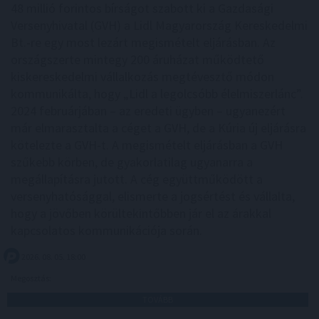
48 millió forintos bírságot szabott ki a Gazdasági
Versenyhivatal (GVH) a Lidl Magyarország Kereskedelmi
Bt.-re egy most lezárt megismételt eljárásban. Az
országszerte mintegy 200 áruházat működtető
kiskereskedelmi vállalkozás megtévesztő módon
kommunikálta, hogy „Lidl a legolcsóbb élelmiszerlánc”.
2024 februárjában – az eredeti ügyben – ugyanezért
már elmarasztalta a céget a GVH, de a Kúria új eljárásra
kötelezte a GVH-t. A megismételt eljárásban a GVH
szűkebb körben, de gyakorlatilag ugyanarra a
megállapításra jutott. A cég együttműködött a
versenyhatósággal, elismerte a jogsértést és vállalta,
hogy a jövőben körültekintőbben jár el az árakkal
kapcsolatos kommunikációja során.
2026. 08. 05. 18:00
Megosztás:
TOVÁBB