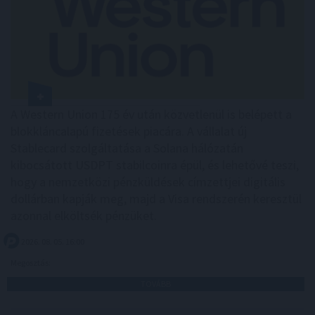
A Western Union 175 év után közvetlenül is belépett a
blokkláncalapú fizetések piacára. A vállalat új
Stablecard szolgáltatása a Solana hálózatán
kibocsátott USDPT stabilcoinra épül, és lehetővé teszi,
hogy a nemzetközi pénzküldések címzettjei digitális
dollárban kapják meg, majd a Visa rendszerén keresztül
azonnal elköltsék pénzüket.
2026. 08. 05. 16:00
Megosztás:
TOVÁBB