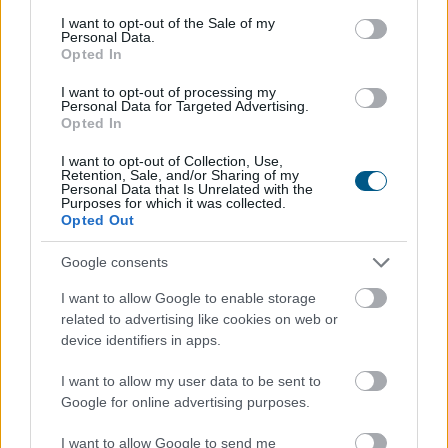
consent section.
I want to opt-out of the Sale of my
Personal Data.
Opted In
Már a százezres nagyságrend felett van a magyar
I want to opt-out of processing my
villanyautó-flotta, ami bő 40 százalékos bővülést jelent
Personal Data for Targeted Advertising.
Opted In
éves szinten. A Netrisknél kötött kgfb-szerződéseken
belül az elektromos személyautók aránya júniusra 3,6
I want to opt-out of Collection, Use,
százalékra, a hibrideké pedig több mint 5 százalékra
Retention, Sale, and/or Sharing of my
Personal Data that Is Unrelated with the
emelkedett. Az elektromos autók kötelező
Purposes for which it was collected.
Opted Out
biztosításának féléves átlagdíja éves összevetésben 8
százalékkal, a hibrideké 12 százalékkal csökkent,
Google consents
miközben a többi személyautónál mindössze 2
százalékos mérséklődés történt. A cascónál
I want to allow Google to enable storage
ugyanakkor jelentős a különbség: az elektromos autók
related to advertising like cookies on web or
device identifiers in apps.
éves átlagdíja meghaladta a 263 ezer forintot.
I want to allow my user data to be sent to
2026. 08. 05. 21:00
Google for online advertising purposes.
Megosztás:
I want to allow Google to send me
TOVÁBB