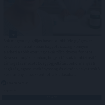
Sok magyar nyugdíjas havonta többféle gyógyszert
szed, ezért a patikában hagyott összeg könnyen
elérheti a több ezer vagy akár több tízezer forintot.
Kevesen tudják azonban, hogy a társadalombiztosítási
támogatás mellett közgyógyellátás, önkormányzati
segítség, egyedi méltányosság és olcsóbb helyettesítő
készítmény is csökkentheti a kiadásokat.
2026. 08. 06. 02:00
Megosztás:
TOVÁBB