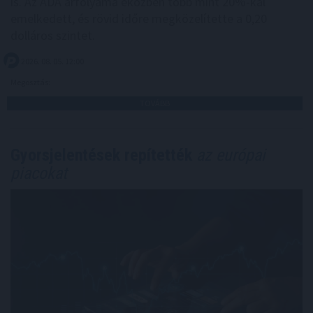
is. Az ADA árfolyama eközben több mint 20%-kal
emelkedett, és rövid időre megközelítette a 0,20
dolláros szintet.
2026. 08. 05. 12:00
Megosztás:
TOVÁBB
Gyorsjelentések repítették
az európai
piacokat