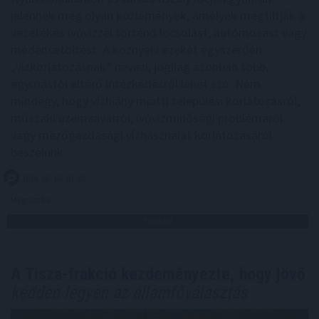
jelennek meg olyan közlemények, amelyek megtiltják a
vezetékes ivóvízzel történő locsolást, autómosást vagy
medencetöltést. A köznyelv ezeket egyszerűen
„vízkorlátozásnak” nevezi, jogilag azonban több,
egymástól eltérő intézkedésről lehet szó. Nem
mindegy, hogy vízhiány miatti települési korlátozásról,
műszaki üzemzavarról, ivóvízminőségi problémáról
vagy mezőgazdasági vízhasználat korlátozásáról
beszélünk.
2026. 08. 06. 01:00
Megosztás:
TOVÁBB
A Tisza-frakció kezdeményezte, hogy jövő
kedden legyen az államfőválasztás