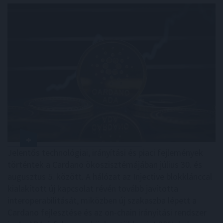
Jelentős technológiai, irányítási és piaci fejlemények
történtek a Cardano ökoszisztémájában július 30. és
augusztus 5. között. A hálózat az Injective blokklánccal
kialakított új kapcsolat révén tovább javította
interoperabilitását, miközben új szakaszba lépett a
Cardano fejlesztése és az on-chain irányítási rendszer