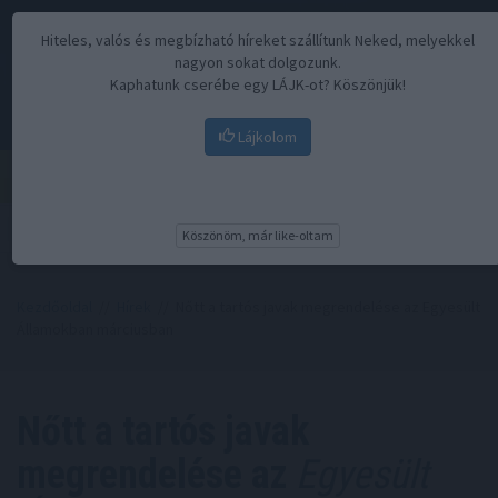
Hiteles, valós és megbízható híreket szállítunk Neked, melyekkel
nagyon sokat dolgozunk.
Kaphatunk cserébe egy LÁJK-ot? Köszönjük!
Lájkolom
Menü
Köszönöm, már like-oltam
Kezdőoldal
//
Hírek
// Nőtt a tartós javak megrendelése az Egyesült
Államokban márciusban
Nőtt a tartós javak
megrendelése az
Egyesült