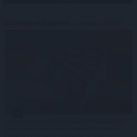
TOVÁBB
Évtizedes mélyponton
a magyar infláció
A KSH ma reggel a júliusi fogyasztói inflációs adatot
tette közzé, melyek szerint a fogyasztói árak havi
szinten 0,1 százalékkal csökkentek. Az éves szintű