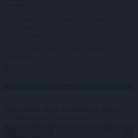
A mesterséges intelligencia alkalmazásának
lehetőségét vizsgálták személyre szabott
daganatellenes terápia kialakítására a HUN-REN
Szegedi Biológiai Kutatóközpont és a Szegedi
Tudományegyetem munkatársai nemzetközi
együttműködésben, eredményeikről a Nature kiadóhoz
tartozó Precision Oncology című folyóiratban
számoltak be.
2026. 08. 08. 13:00
Megosztás:
TOVÁBB
Negyedével nőtt a használtautó-import,
csökkenőben az itthoni árak