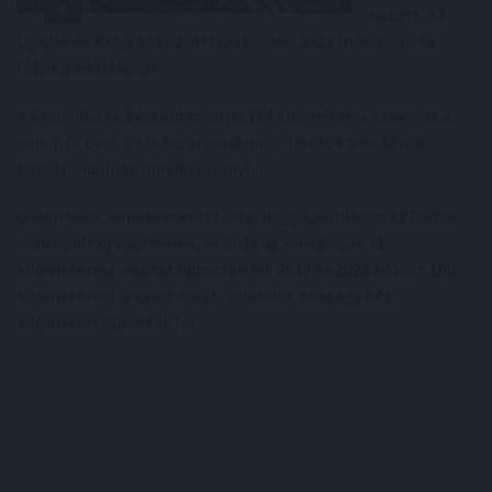
között. Az
Újvidék és Belgrád közötti szakaszon 2022 márciusa óta
folyik a közlekedés.
A Szabadka és Belgrád közötti 184 kilométeres szakaszt a
vonat 70 perc alatt teszi majd meg. Járatok 5 és 22 óra
között indulnak mindkét irányba.
Goran Vesic emlékeztetett arra, hogy Szerbiában 1976 óta
nem épült új vasútvonal, és 2012-ig mindössze 31
kilométernyi vasutat újítottak fel. 2012 és 2023 között 108
kilométernyi új vasút épült, valamint mintegy 843
kilométert újítottak fel.