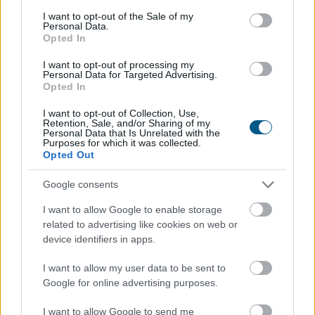
consent section.
I want to opt-out of the Sale of my
Personal Data.
Opted In
A FAO élelmiszer-alapanyagárainak referenciamutatója
I want to opt-out of processing my
enyhén emelkedett júliusban, mivel a közelmúltbeli
Personal Data for Targeted Advertising.
hőhullámok és az energiapiacon tapasztalható
Opted In
dinamikák felnyomták a gabonafélék, a növényi olajok
I want to opt-out of Collection, Use,
és a cukor árát – adta hírül az ENSZ Élelmezésügyi és
Retention, Sale, and/or Sharing of my
Personal Data that Is Unrelated with the
Mezőgazdasági Szervezete (FAO).
Purposes for which it was collected.
Opted Out
2026. 08. 08. 05:00
Megosztás:
Google consents
TOVÁBB
I want to allow Google to enable storage
related to advertising like cookies on web or
device identifiers in apps.
Megérkezett az eső a
Duna vízgyűjtőjére
I want to allow my user data to be sent to
Google for online advertising purposes.
I want to allow Google to send me