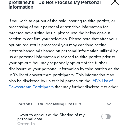
profitline.hu -
Do Not Process My Personal
2026. 08. 08. 06:00
Information
Megosztás:
TOVÁBB
If you wish to opt-out of the sale, sharing to third parties, or
processing of your personal or sensitive information for
targeted advertising by us, please use the below opt-out
section to confirm your selection. Please note that after your
Enyhén nőtt a FAO élelmiszerár-indexe az
opt-out request is processed you may continue seeing
időjárási,
energiapiaci és geopolitikai
interest-based ads based on personal information utilized by
aggodalmak közepette
us or personal information disclosed to third parties prior to
your opt-out. You may separately opt-out of the further
disclosure of your personal information by third parties on the
IAB’s list of downstream participants. This information may
also be disclosed by us to third parties on the
IAB’s List of
Downstream Participants
that may further disclose it to other
third parties.
Please note that this website/app uses one or more Google
Personal Data Processing Opt Outs
services and may gather and store information including but
not limited to your visit or usage behaviour. You may click to
I want to opt-out of the Sharing of my
personal data.
grant or deny consent to Google and its third-party tags to
Opted In
use your data for below specified purposes in below Google