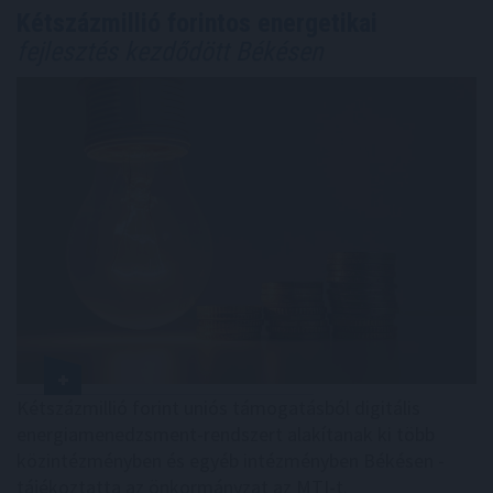
Kétszázmillió forintos energetikai
fejlesztés kezdődött Békésen
Kétszázmillió forint uniós támogatásból digitális
energiamenedzsment-rendszert alakítanak ki több
közintézményben és egyéb intézményben Békésen -
tájékoztatta az önkormányzat az MTI-t.