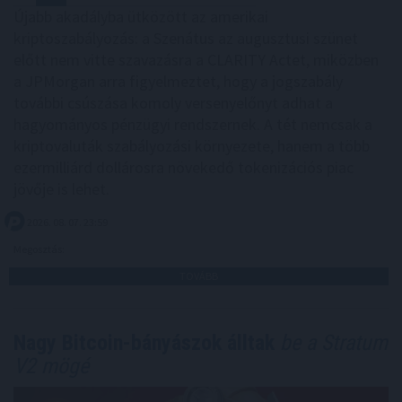
Újabb akadályba ütközött az amerikai
kriptoszabályozás: a Szenátus az augusztusi szünet
előtt nem vitte szavazásra a CLARITY Actet, miközben
a JPMorgan arra figyelmeztet, hogy a jogszabály
további csúszása komoly versenyelőnyt adhat a
hagyományos pénzügyi rendszernek. A tét nemcsak a
kriptovaluták szabályozási környezete, hanem a több
ezermilliárd dollárosra növekedő tokenizációs piac
jövője is lehet.
2026. 08. 07. 23:59
Megosztás:
TOVÁBB
Nagy Bitcoin-bányászok álltak
be a Stratum
V2 mögé