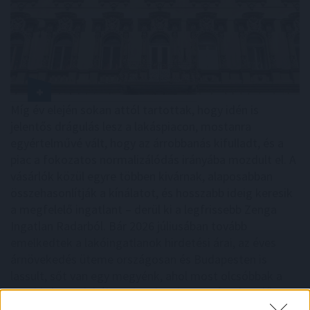
Míg év elején sokan attól tartottak, hogy idén is
jelentős drágulás lesz a lakáspiacon, mostanra
egyértelművé vált, hogy az árrobbanás kifulladt, és a
piac a fokozatos normalizálódás irányába mozdult el. A
vásárlók közül egyre többen kivárnak, alaposabban
összehasonlítják a kínálatot, és hosszabb ideig keresik
a megfelelő ingatlant – derül ki a legfrissebb Zenga
Ingatlan Radarból. Bár 2026 júliusában tovább
emelkedtek a lakóingatlanok hirdetési árai, az éves
árnövekedés üteme országosan és Budapesten is
lassult, sőt van egy megyénk, ahol most olcsóbbak a
meghirdetett lakóingatlanok, mint egy évvel ezelőtt.