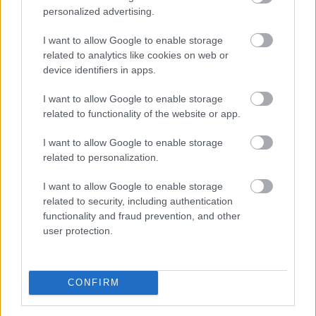
personalized advertising.
I want to allow Google to enable storage
related to analytics like cookies on web or
device identifiers in apps.
I want to allow Google to enable storage
related to functionality of the website or app.
I want to allow Google to enable storage
related to personalization.
Megérkezett a rég várt eső a Duna vízgyűjtőjére, a
folyó magyarországi szakaszán azonban továbbra is
I want to allow Google to enable storage
csak pár centiméteres vízszintváltozások jellemzőek -
related to security, including authentication
functionality and fraud prevention, and other
közölte az Országos Vízügyi Főigazgatóság
user protection.
sajtóosztálya az MTI-vel pénteken.
2026. 08. 08. 04:00
CONFIRM
Megosztás:
TOVÁBB