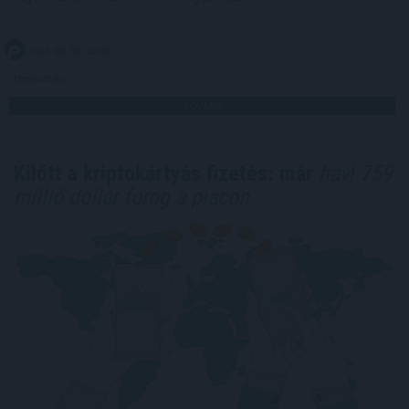
2026. 08. 08. 10:00
Megosztás:
TOVÁBB
Kilőtt a kriptokártyás fizetés: már
havi 759
millió dollár forog a piacon