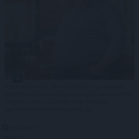
A sörhas elnevezés félrevezetőbb, mint gondolnánk.
Nem létezik olyan különleges biológiai kapcsoló, amely
felismeri a korsó sört, majd annak energiáját
egyenesen a köldök köré csomagolja.
2026. 08. 08. 01:00
Megosztás: