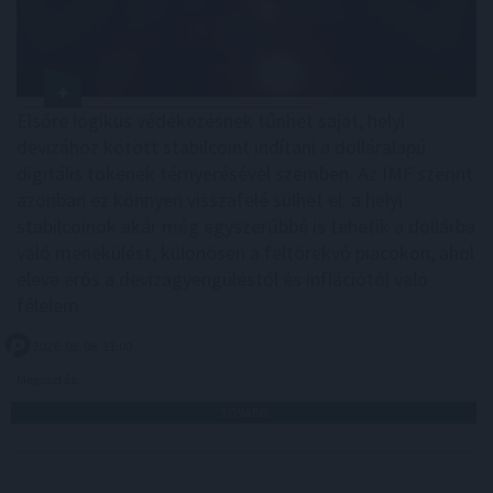
Elsőre logikus védekezésnek tűnhet saját, helyi
devizához kötött stabilcoint indítani a dolláralapú
digitális tokenek térnyerésével szemben. Az IMF szerint
azonban ez könnyen visszafelé sülhet el: a helyi
stabilcoinok akár még egyszerűbbé is tehetik a dollárba
való menekülést, különösen a feltörekvő piacokon, ahol
eleve erős a devizagyengüléstől és inflációtól való
félelem.
2026. 08. 08. 11:00
Megosztás:
TOVÁBB