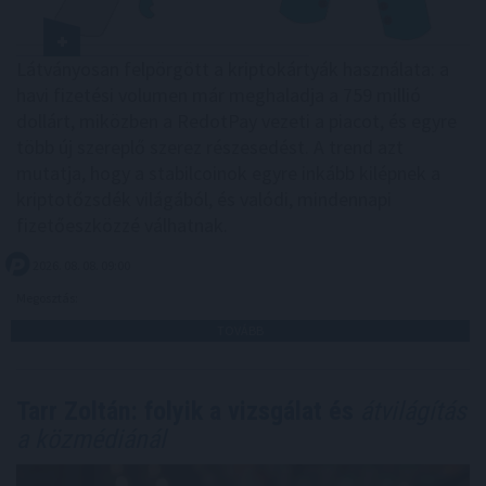
Látványosan felpörgött a kriptokártyák használata: a
havi fizetési volumen már meghaladja a 759 millió
dollárt, miközben a RedotPay vezeti a piacot, és egyre
több új szereplő szerez részesedést. A trend azt
mutatja, hogy a stabilcoinok egyre inkább kilépnek a
kriptotőzsdék világából, és valódi, mindennapi
fizetőeszközzé válhatnak.
2026. 08. 08. 09:00
Megosztás:
TOVÁBB
Tarr Zoltán: folyik a vizsgálat és
átvilágítás
a közmédiánál