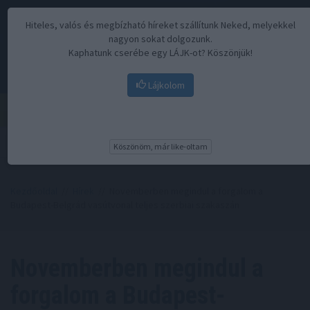
Hiteles, valós és megbízható híreket szállítunk Neked, melyekkel
nagyon sokat dolgozunk.
Kaphatunk cserébe egy LÁJK-ot? Köszönjük!
Lájkolom
Menü
Köszönöm, már like-oltam
Kezdőoldal
//
Hírek
// Novemberben megindul a forgalom a
Budapest-Belgrád vasútvonal teljes szerbiai szakaszán
Novemberben megindul a
forgalom a Budapest-