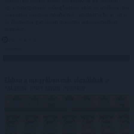
Minden korábbinál hamarabb kezdődik a közvetlen
agrártámogatások előlegfizetése idén, az utalások már
augusztus közepén indulhatnak - jelentette be az agrár-
és élelmiszer-gazdasági miniszter videóüzenetben
pénteken.
2026. 08. 08. 07:00
Megosztás:
TOVÁBB
Ebben a megyében már olcsóbbak
a
lakások, mint tavaly ilyenkor