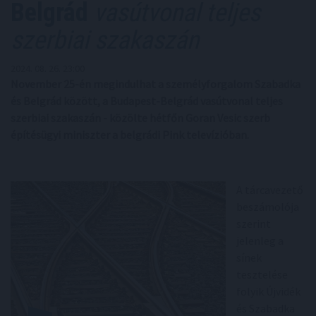
Belgrád
vasútvonal teljes
szerbiai szakaszán
2024. 08. 26. 23:00
November 25-én megindulhat a személyforgalom Szabadka
és Belgrád között, a Budapest-Belgrád vasútvonal teljes
szerbiai szakaszán - közölte hétfőn Goran Vesic szerb
építésügyi miniszter a belgrádi Pink televízióban.
A tárcavezető
beszámolója
szerint
jelenleg a
sínek
tesztelése
folyik Újvidék
és Szabadka