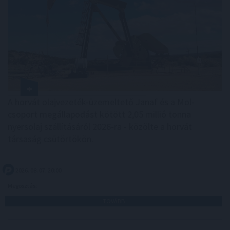
A horvát olajvezeték-üzemeltető Janaf és a Mol-
csoport megállapodást kötött 2,05 millió tonna
nyersolaj szállításáról 2026-ra - közölte a horvát
társaság csütörtökön.
2026. 08. 07. 20:00
Megosztás:
TOVÁBB