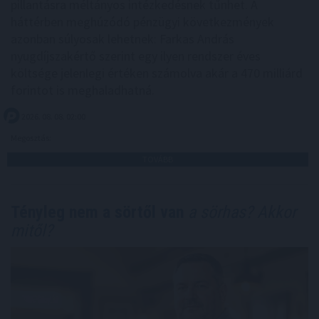
pillantásra méltányos intézkedésnek tűnhet. A
háttérben meghúzódó pénzügyi következmények
azonban súlyosak lehetnek: Farkas András
nyugdíjszakértő szerint egy ilyen rendszer éves
költsége jelenlegi értéken számolva akár a 470 milliárd
forintot is meghaladhatná.
2026. 08. 08. 02:00
Megosztás:
TOVÁBB
Tényleg nem a sörtől van
a sörhas? Akkor
mitől?