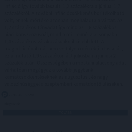
infláció így tovább lassult: 1,2 százalékra a júniusi 1,7
százalékról. A további inflációcsökkenés borítékolható
volt, ennek mértéke azonban meghaladta a vártat. Az
1,2 százalékos tényadat így mind az 1,6 százalékos
piaci konszenzusnál, mind a mi – ennél alacsonyabb –
1,4 százalékos várakozásunknál kisebb lett. A
maginflációnál már nem volt ilyen mértékű a lassulás,
ez a mutató 1,9 százalékon állt júliusban a júniusi 2
százalék után. Összességében a mostani alacsony adat
várhatóan megágyaz a további jegybanki
kamatcsökkentéseknek az augusztusi, és nagy
valószínűséggel a szeptemberi kamatdöntő üléseken.
2026. 08. 07. 22:00
Megosztás:
TOVÁBB