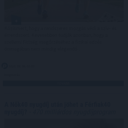
Közismert, hogy a rendszeres mozgás védi a szív- és
érrendszert. Kevesebben tudják azonban, hogy a
szellemi fittség megőrzéséhez a fizikai edzés
önmagában nem mindig elegendő .
2026. 08. 08. 03:00
Megosztás:
TOVÁBB
A Nők40 nyugdíj után jöhet a Férfiak40
nyugdíj?
- 470 milliárdos nyugdíjprogram