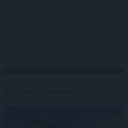
kísérik a paksi atomerőmű működését, ahol a mostani
vízállásjelzések alapján "halvány esély van arra", hogy
hétfőn újraindulhat még egy turbina - közölte a
miniszterelnök pénteki sajtótájékoztatóján, amelyen
azzal vádolta az Orbán-kormányt, hogy drámai
helyzetet hagyott hátra az energia- és vízellátás
területén.
2026. 08. 07. 21:00
Megosztás:
TOVÁBB
Olajszállítási szerződést
kötött a Janaf és
a Mol