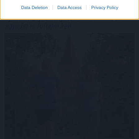
Data Deletion
Data Access
Privacy Policy
Új tudományos tény: A futás mellett
az
agyadat is futtatni kell