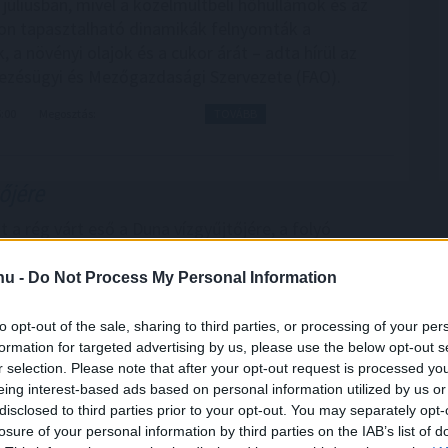
júliusban, mivel a közelmúltbeli hőhullámok és az
on tapasztalható dinamikák felnyomták a
 a növényi olajok és a cukor árát – adta hírül az
zésügyi és Mezőgazdasági Szervezete (FAO).
5:00
Megosztás:
TOVÁBB
őjére
 a rég várt eső a Duna vízgyűjtőjére, a folyó
gi szakaszán azonban továbbra is csak pár
s vízszintváltozások jellemzőek - közölte az
.hu -
Do Not Process My Personal Information
zügyi Főigazgatóság sajtóosztálya az MTI-vel
to opt-out of the sale, sharing to third parties, or processing of your per
formation for targeted advertising by us, please use the below opt-out s
4:00
Megosztás:
TOVÁBB
r selection. Please note that after your opt-out request is processed y
eing interest-based ads based on personal information utilized by us or
disclosed to third parties prior to your opt-out. You may separately opt-
losure of your personal information by third parties on the IAB’s list of
t
az agyadat is futtatni kell