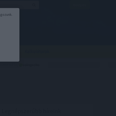
Belépés
lgozunk.
BOR
BIRS
Kalkulátorok
Legnépszerűbb híreink