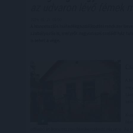
az udvaron lévő fémek m
2024. 01. 21. 01:00
A koncessziós hulladékgazdálkodási rendszer be
szabályozás is, melyről nagyon sok családi ház tul
is lehet a vége.
Cs
A f
ing
tár
kel
Kiz
fém
adható át koncesszori fémkereskedő részére. Az e