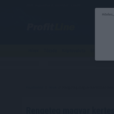
2026. augusztus 8., szombat - László
Hiteles
Hírek
Tőzsde
Kriptovaluta
Stabilcoin
Kezdőoldal
//
Hírek
// Rengeteg magyar kertesház-tulaj 
Rengeteg magyar kertes