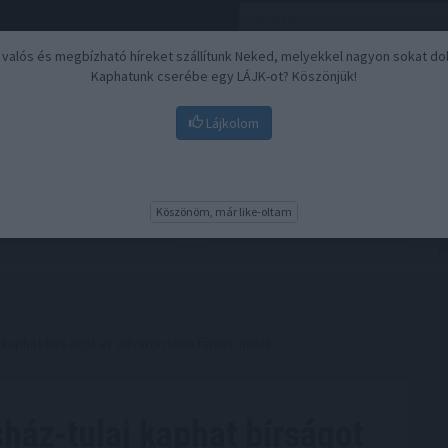
, valós és megbízható híreket szállítunk Neked, melyekkel nagyon sokat do
Kaphatunk cserébe egy LÁJK-ot? Köszönjük!
Lájkolom
Nyugdíj
Biztosítási befektetések
BU
Köszönöm, már like-oltam
kaphat bírságot az udvaron lévő fémek miatt
ház-tulaj kaphat bírságot