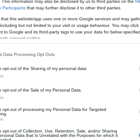
. This information may also be disclosed by us to third parties on the
IA
hogy a rendszeres mozgás védi a szív- és
Participants
that may further disclose it to other third parties.
. Kevesebben tudják azonban, hogy a szellemi fittség
 that this website/app uses one or more Google services and may gath
ez a fizikai edzés önmagában nem mindig elegendő
including but not limited to your visit or usage behaviour. You may click 
 to Google and its third-party tags to use your data for below specifi
ogle consent section.
3:00
Megosztás:
TOVÁBB
l Data Processing Opt Outs
o opt-out of the Sharing of my personal data.
In
o opt-out of the Sale of my Personal Data.
In
k40 nyugdíj?
- 470 milliárdos
to opt-out of processing my Personal Data for Targeted
ing.
In
zámára is megnyitott, negyven év jogosultsági idő
e vehető nyugdíj első pillantásra méltányos
o opt-out of Collection, Use, Retention, Sale, and/or Sharing
ersonal Data that Is Unrelated with the Purposes for which it
nek tűnhet. A háttérben meghúzódó pénzügyi
lected.