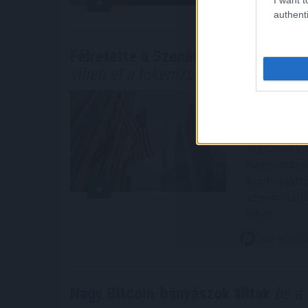
authenti
Félretette a Szenátus a CLARITY Ac
viheti el a tokenizációs boomot
Újabb akadá
Szenátus az
CLARITY Act
jogszabály 
hagyományo
kriptovalut
ezermilliárd
lehet.
2026. 08. 07. 2
Nagy Bitcoin-bányászok álltak
be a 