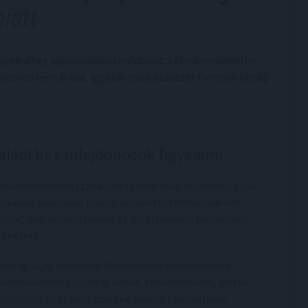
iatt
vezetéséhez kapcsolódóan módosult a fémkereskedelmi
ajdonos nem is tud, így akár több százezer forintos bírság
aládi ház tulajdonosok figyelem!
émkereskedelmi szabályok szerint magánszemély saját
atlanán maximum három köbméter fémhulladékot
olhat, ami egyértelműen az ingatlanához köthetően
etkezett.
árólag saját tulajdonú fémhulladék értékesíthető
kereskedelmi engedély nélkül, fémkereskedő, illetve
llenszolgáltatásért cserébe kapott fémhulladék