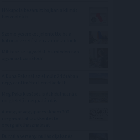
Hőkupola bezárult: bajban a klímát
használók is
Személycseréket jelentette be a
katonai vezetésben az orosz elnök
Mit tesz az agyaddal, ha minden nap
ugyanazt csinálod?
A Duna Paksnál az elmúlt 24 órában
négy centimétert emelkedett
Még Paks kiesését is áthidalhatná a
megfelelő energiatárolás
A magyar vegyipar csaknem 200
megawattal csökkentette
energiafelhasználását
Durvul a verseny: nullás díjakat és