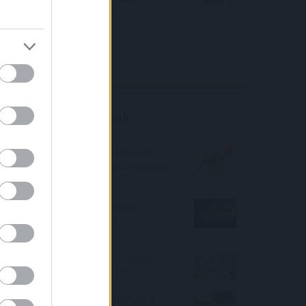
közölt a tőzsdei vállalat
4IG elemzés
Richter elemzés
Befektetési tippek
Hogyan védekezhetünk hiteleink
esetén a megugró kamatterhekkel
szemben?
MOL osztalék szelvényvágás -
kifizetik az osztalékot a
részvényeseknek
EURÓ vagy dollár? Melyik a jobb
befektetés most és miért?
Most akkor mi is van pontosan a