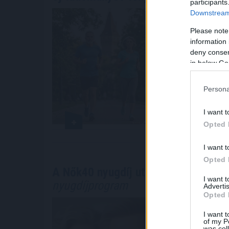
participants
Közismert, 
Downstream 
érrendszert
Please note
megőrzéséh
information 
.
deny consent
in below Go
2026. 08. 08. 0
Persona
I want t
Opted 
I want t
Opted 
A Nők40 nyugdíj után jöhet a Férfia
I want 
nyugdíjprogram
Advertis
Opted 
A férfiak s
után igényb
I want t
of my P
intézkedés
was col