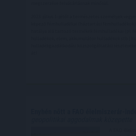
megszerzése felvásárlásnak minősül.
2023. július 1-jétől a természetes személyek vegye
képező fémhulladékai (háztartási fémhulladékok), 
hatálya alá tartozó termékek fémhulladékai (pl. 
hulladékok, elem, akkumulátor hulladékok stb.) k
hulladékgazdálkodási közszolgáltatási résztevéke
át!
Enyhén nőtt a FAO élelmiszerár-inde
geopolitikai aggodalmak közepette
A FAO élelm