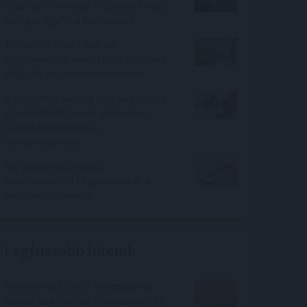
százezer forintnál is többet ér egy
új céges ügyfél a bankoknak
100 millió felett már az
agglomeráció nyer, kifelé tolódik a
drágább ingatlanok kereslete
A benzinkutaktól a boltok polcaiig:
így drágíthatja meg a Hormuzi-
szoros konfliktusa a
mindennapokat
Így változtatja meg a
fizetésemelési tárgyalásokat a
bértranszparencia
Legfrissebb híreink
Enyhén nőtt a FAO élelmiszerár-
indexe az időjárási, energiapiaci és