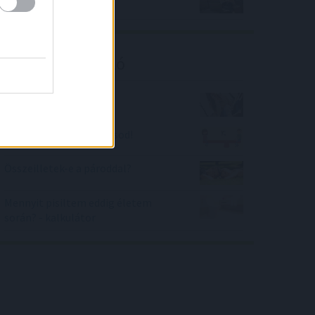
zöld hitelekkel?
Kalkulátor ajánló
Telefon etikett
Mérlegen a matektudásod!
Összeilletek-e a pároddal?
Mennyit pisiltem eddig életem
során? - kalkulátor