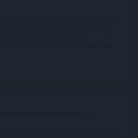
sen és elkülönítetten gyűjtött települési hulladék részét
valamint a kiterjesztett gyártói felelősségi rendszer
fém italdobozok, aludobozok, flakonok, fém csomagolási
izárólag koncesszori fémkereskedő vagy
nységet végző koncesszori alvállalkozó részére adható
xe az időjárási,
energiapiaci és
iszer-alapanyagárainak referenciamutatója enyhén