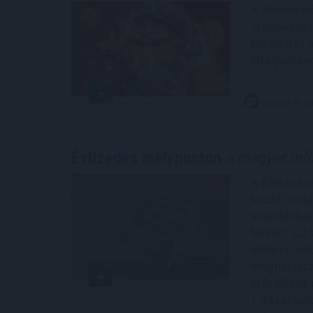
A Bitcoin-b
csatlakozot
lendületet 
elterjedésé
2026. 08. 07. 2
Évtizedes mélyponton
a magyar infl
A KSH ma reg
közzé, melye
százalékkal
lassult: 1,2
inflációcsö
meghaladta 
százalékos 
1,4 százalé