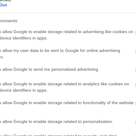
Out
yek azonban súlyosak lehetnek: Farkas András
értő szerint egy ilyen rendszer éves költsége
téken számolva akár a 470 milliárd forintot is
consents
tná.
o allow Google to enable storage related to advertising like cookies on
evice identifiers in apps.
2:00
Megosztás:
TOVÁBB
o allow my user data to be sent to Google for online advertising
s.
to allow Google to send me personalized advertising.
Akkor mitől?
nevezés félrevezetőbb, mint gondolnánk. Nem létezik
o allow Google to enable storage related to analytics like cookies on
leges biológiai kapcsoló, amely felismeri a korsó
evice identifiers in apps.
annak energiáját egyenesen a köldök köré
o allow Google to enable storage related to functionality of the website
.
o allow Google to enable storage related to personalization.
1:00
Megosztás:
TOVÁBB
o allow Google to enable storage related to security, including