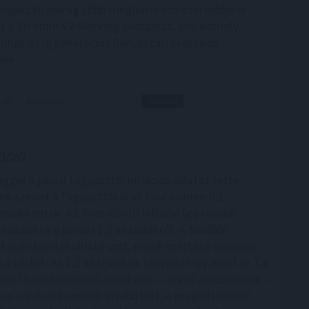
ányászati iparág több meghatározó szereplője is
t a Stratum V2 Working Grouphoz, ami komoly
adhat az új generációs bányászati protokoll
nek.
3:00
Megosztás:
TOVÁBB
áció
gel a júliusi fogyasztói inflációs adatot tette
k szerint a fogyasztói árak havi szinten 0,1
 csökkentek. Az éves szintű infláció így tovább
 százalékra a júniusi 1,7 százalékról. A további
kkenés borítékolható volt, ennek mértéke azonban
a vártat. Az 1,2 százalékos tényadat így mind az 1,6
piaci konszenzusnál, mind a mi – ennél alacsonyabb –
kos várakozásunknál kisebb lett. A maginflációnál