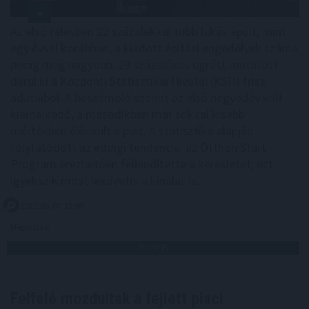
Az első félévben 22 százalékkal több lakás épült, mint
egy évvel korábban, a kiadott építési engedélyek száma
pedig még nagyobb, 29 százalékos ugrást mutatott –
derül ki a Központi Statisztikai Hivatal (KSH) friss
adataiból. A beszámoló szerint az első negyedév volt
kiemelkedő, a másodikban már sokkal kisebb
mértékben élénkült a piac. A statisztika alapján
folytatódott az eddigi tendencia: az Otthon Start
Program érezhetően fellendítette a keresletet, ezt
igyekszik most lekövetni a kínálat is.
2026. 08. 07. 12:00
Megosztás:
TOVÁBB
Felfelé mozdultak a fejlett piaci