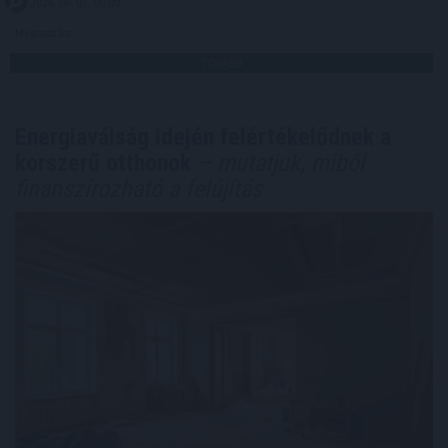
2026. 08. 07. 06:00
Megosztás:
TOVÁBB
Energiaválság idején felértékelődnek a
korszerű otthonok
– mutatjuk, miből
finanszírozható a felújítás