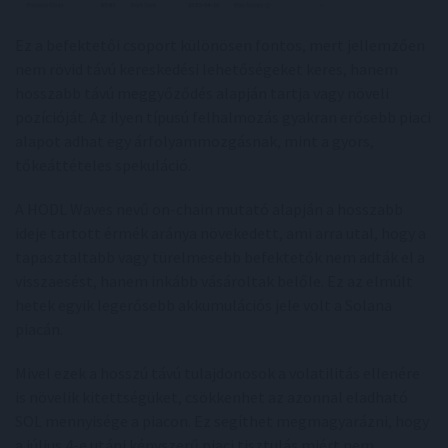
Ez a befektetői csoport különösen fontos, mert jellemzően
nem rövid távú kereskedési lehetőségeket keres, hanem
hosszabb távú meggyőződés alapján tartja vagy növeli
pozícióját. Az ilyen típusú felhalmozás gyakran erősebb piaci
alapot adhat egy árfolyammozgásnak, mint a gyors,
tőkeáttételes spekuláció.
A HODL Waves nevű on-chain mutató alapján a hosszabb
ideje tartott érmék aránya növekedett, ami arra utal, hogy a
tapasztaltabb vagy türelmesebb befektetők nem adták el a
visszaesést, hanem inkább vásároltak belőle. Ez az elmúlt
hetek egyik legerősebb akkumulációs jele volt a Solana
piacán.
Mivel ezek a hosszú távú tulajdonosok a volatilitás ellenére
is növelik kitettségüket, csökkenhet az azonnal eladható
SOL mennyisége a piacon. Ez segíthet megmagyarázni, hogy
a július 4-e utáni kényszerű piaci tisztulás miért nem