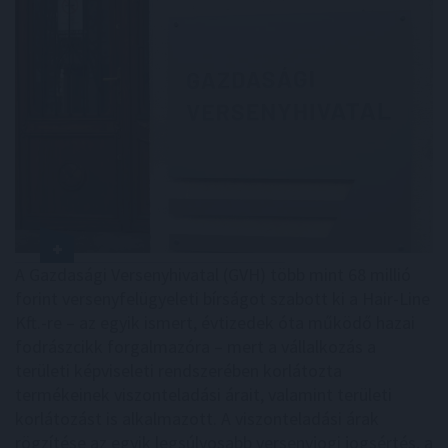
A Gazdasági Versenyhivatal (GVH) több mint 68 millió
forint versenyfelügyeleti bírságot szabott ki a Hair-Line
Kft.-re – az egyik ismert, évtizedek óta működő hazai
fodrászcikk forgalmazóra – mert a vállalkozás a
területi képviseleti rendszerében korlátozta
termékeinek viszonteladási árait, valamint területi
korlátozást is alkalmazott. A viszonteladási árak
rögzítése az egyik legsúlyosabb versenyjogi jogsértés, a