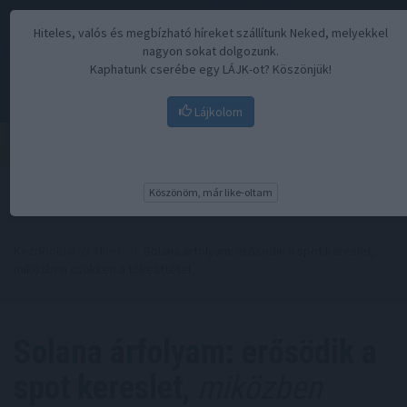
Hiteles, valós és megbízható híreket szállítunk Neked, melyekkel
nagyon sokat dolgozunk.
Kaphatunk cserébe egy LÁJK-ot? Köszönjük!
Lájkolom
Menü
Köszönöm, már like-oltam
Kezdőoldal
//
Hírek
// Solana árfolyam: erősödik a spot kereslet,
miközben csökken a tőkeáttétel
Solana árfolyam: erősödik a
spot kereslet,
miközben