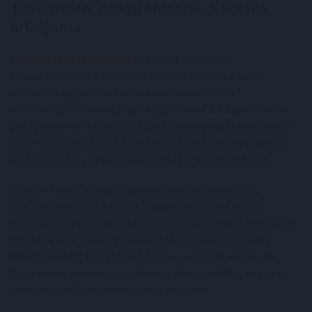
Tőkeáttétel nélkül erősödik a Solana
árfolyama
A
Solana (SOL) árfolyama
az elmúlt napokban
visszakapaszkodott a 80 dollár körüli szintre, annak
ellenére, hogy a kereskedők közben jelentősen
csökkentették tőkeáttételes pozícióikat. Ez azért fontos
piaci jelzés, mert amikor az árfolyam úgy tud stabilizálódni
vagy emelkedni, hogy közben a határidős nyitott pozíciók
értéke csökken, az gyakran valódi spot keresletre utal.
Július 4-én a SOL még 82 dollár közelében mozgott,
miközben az open interest, vagyis az aktív határidős
kontraktusok összértéke nagyjából 2,41 milliárd dollár volt.
A funding rate, azaz a finanszírozási ráta ekkor pozitív
tartományban, körülbelül 0,009%-on állt. Ez azt jelezte,
hogy a piacon sok kereskedő long irányba állt be, vagyis az
árfolyam további emelkedésére fogadott.