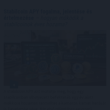
Stabilcoin APY fogalma, jelentése és
értelmezése
– hogyan működik a
stabilcoinok éves hozama?
A stabilcoin APY azt mutatja meg, hogy egy
stabilcoinban elhelyezett befektetés egy év alatt
mekkora hozamot termelhet a kamatos kamat hatását
is figyelembe véve. Bár első pillantásra egyszerű