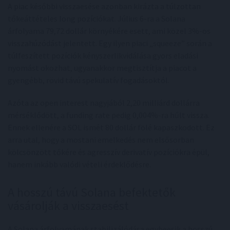
A piac későbbi visszaesése azonban kirázta a túlzottan
tőkeáttételes long pozíciókat. Július 6-ra a Solana
árfolyama 79,72 dollár környékére esett, ami közel 3%-os
visszahúzódást jelentett. Egy ilyen piaci „squeeze” során a
túlfeszített pozíciók kényszerlikvidálása gyors eladási
nyomást okozhat, ugyanakkor megtisztítja a piacot a
gyengébb, rövid távú spekulatív fogadásoktól.
Azóta az open interest nagyjából 2,20 milliárd dollárra
mérséklődött, a funding rate pedig 0,004%-ra hűlt vissza.
Ennek ellenére a SOL ismét 80 dollár fölé kapaszkodott. Ez
arra utal, hogy a mostani emelkedés nem elsősorban
kölcsönzött tőkére és agresszív derivatív pozíciókra épül,
hanem inkább valódi vételi érdeklődésre.
A hosszú távú Solana befektetők
vásárolják a visszaesést
A Solana árfolyamának stabilizálódása egybeesik a hosszú