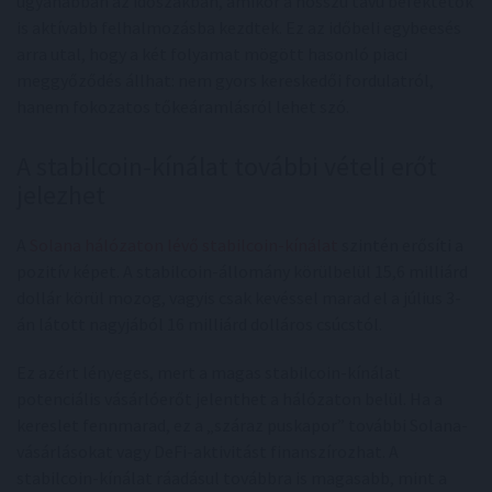
ugyanabban az időszakban, amikor a hosszú távú befektetők
is aktívabb felhalmozásba kezdtek. Ez az időbeli egybeesés
arra utal, hogy a két folyamat mögött hasonló piaci
meggyőződés állhat: nem gyors kereskedői fordulatról,
hanem fokozatos tőkeáramlásról lehet szó.
A stabilcoin-kínálat további vételi erőt
jelezhet
A
Solana hálózaton lévő stabilcoin-kínálat
szintén erősíti a
pozitív képet. A stabilcoin-állomány körülbelül 15,6 milliárd
dollár körül mozog, vagyis csak kevéssel marad el a július 3-
án látott nagyjából 16 milliárd dolláros csúcstól.
Ez azért lényeges, mert a magas stabilcoin-kínálat
potenciális vásárlóerőt jelenthet a hálózaton belül. Ha a
kereslet fennmarad, ez a „száraz puskapor” további Solana-
vásárlásokat vagy DeFi-aktivitást finanszírozhat. A
stabilcoin-kínálat ráadásul továbbra is magasabb, mint a