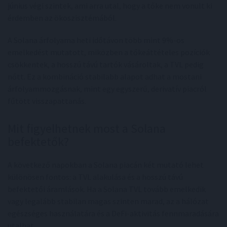
június végi szintek, ami arra utal, hogy a tőke nem vonult ki
érdemben az ökoszisztémából.
A Solana árfolyama heti időtávon több mint 9%-os
emelkedést mutatott, miközben a tőkeáttételes pozíciók
csökkentek, a hosszú távú tartók vásároltak, a TVL pedig
nőtt. Ez a kombináció stabilabb alapot adhat a mostani
árfolyammozgásnak, mint egy egyszerű, derivatív piacról
fűtött visszapattanás.
Mit figyelhetnek most a Solana
befektetők?
A következő napokban a Solana piacán két mutató lehet
különösen fontos: a TVL alakulása és a hosszú távú
befektetői áramlások. Ha a Solana TVL tovább emelkedik
vagy legalább stabilan magas szinten marad, az a hálózat
egészséges használatára és a DeFi-aktivitás fennmaradására
utalhat.