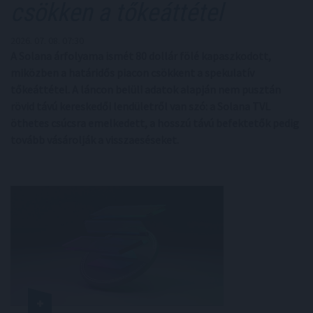
csökken a tőkeáttétel
2026. 07. 08. 07:30
A Solana árfolyama ismét 80 dollár fölé kapaszkodott,
miközben a határidős piacon csökkent a spekulatív
tőkeáttétel. A láncon belüli adatok alapján nem pusztán
rövid távú kereskedői lendületről van szó: a Solana TVL
öthetes csúcsra emelkedett, a hosszú távú befektetők pedig
tovább vásárolják a visszaeséseket.