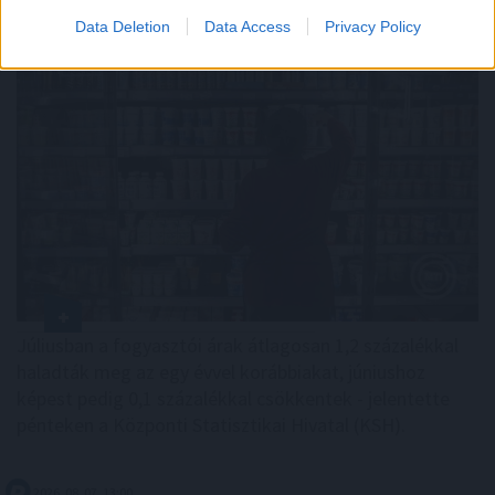
Data Deletion
Data Access
Privacy Policy
Júliusban a fogyasztói árak átlagosan 1,2 százalékkal
haladták meg az egy évvel korábbiakat, júniushoz
képest pedig 0,1 százalékkal csökkentek - jelentette
pénteken a Központi Statisztikai Hivatal (KSH).
2026. 08. 07. 13:00