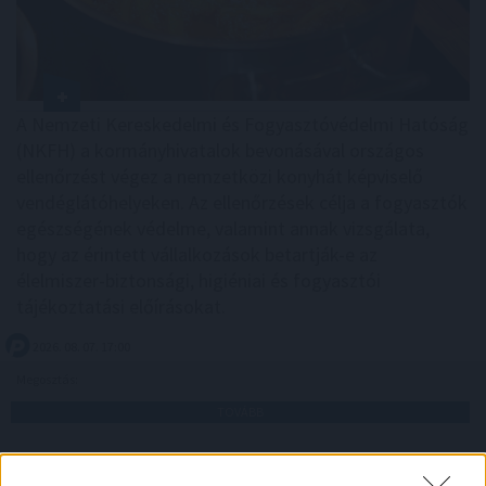
A Nemzeti Kereskedelmi és Fogyasztóvédelmi Hatóság
(NKFH) a kormányhivatalok bevonásával országos
ellenőrzést végez a nemzetközi konyhát képviselő
vendéglátóhelyeken. Az ellenőrzések célja a fogyasztók
egészségének védelme, valamint annak vizsgálata,
hogy az érintett vállalkozások betartják-e az
élelmiszer-biztonsági, higiéniai és fogyasztói
tájékoztatási előírásokat.
2026. 08. 07. 17:00
Megosztás:
TOVÁBB