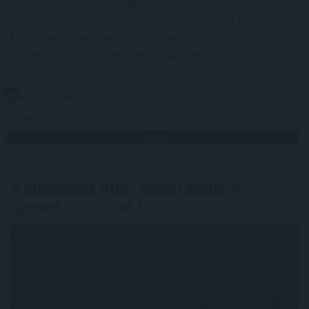
Az online szerencsejáték mára mindennapos
szórakozássá vált sokak számára. Nem kell többé
fizikailag elmenni egy kaszinóba, ha valaki szeretne
pörgetni egy-két nyerőgépet vagy leülni egy élő osztós
asztalhoz.
2026. 08. 07. 06:59
Megosztás:
TOVÁBB
A mulcsozás titka, amitől szebb
lesz a
gyeped, mint valaha