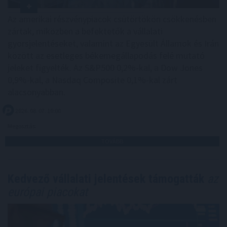
Az amerikai részvénypiacok csütörtökön csökkenésben
zártak, miközben a befektetők a vállalati
gyorsjelentéseket, valamint az Egyesült Államok és Irán
között az esetleges békemegállapodás felé mutató
jeleket figyelték. Az S&P500 0,2%-kal, a Dow Jones
0,9%-kal, a Nasdaq Composite 0,1%-kal zárt
alacsonyabban.
2026. 08. 07. 10:00
Megosztás:
TOVÁBB
Kedvező vállalati jelentések támogatták
az
európai piacokat