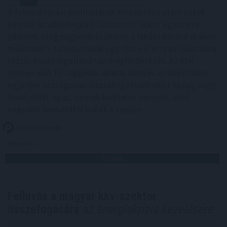
A felsőoktatási ponthatárok kihirdetése utáni hetek
jelentik az albérletpiaci főszezont, ekkor egyszerre
jelennek meg nagyobb számban a lakást kereső diákok,
miközben a tulajdonosok egy része is erre az időszakra
időzíti kiadó ingatlanának meghirdetését. Az idei
szezon első tíz napjának adatai alapján az idei roham
egyelőre országosan visszafogottabb mint tavaly vagy
tavalyelőtt. Igaz, vannak kivételes városok, ahol
nagyobb lendülettel indult a szezon.
2026. 08. 07. 08:00
Megosztás:
TOVÁBB
Felhívás a magyar kkv-szektor
összefogására
az energiakrízis kezelésére