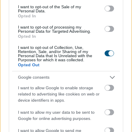
consent section.
értékesítési volumenek hasonló mértékű
I want to opt-out of the Sale of my
Personal Data.
növekedésével - derült ki a CBA és a Penny
Opted In
értékeléséből.
I want to opt-out of processing my
Personal Data for Targeted Advertising.
2026. 08. 07. 16:00
Opted In
Megosztás:
I want to opt-out of Collection, Use,
TOVÁBB
Retention, Sale, and/or Sharing of my
Personal Data that Is Unrelated with the
Purposes for which it was collected.
Opted Out
A várakozásoknak megfelelő
Google consents
bevételnövekedést
ért el a Richter
I want to allow Google to enable storage
related to advertising like cookies on web or
device identifiers in apps.
I want to allow my user data to be sent to
Google for online advertising purposes.
I want to allow Google to send me