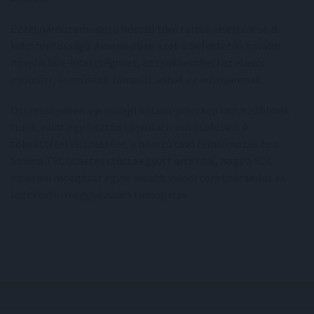
Ezzel párhuzamosan a hosszú távú tartók viselkedése is
kulcsfontosságú. Amennyiben ezek a befektetők tovább
növelik SOL-kitettségüket, az csökkentheti az eladói
nyomást, és erősebb támaszt adhat az árfolyamnak.
Összességében a jelenlegi Solana-piaci kép kedvezőbbnek
tűnik, mint egy tisztán spekulatív rali esetében. A
tőkeáttétel visszaesése, a hosszú távú felhalmozás és a
Solana TVL öthetes csúcsa együtt arra utal, hogy a SOL
mostani mozgását egyre inkább valódi tőkebeáramlás és
befektetői meggyőződés támogatja.