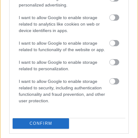
personalized advertising.
I want to allow Google to enable storage
related to analytics like cookies on web or
device identifiers in apps.
I want to allow Google to enable storage
A Richter Gedeon Nyrt. konszolidált árbevétele az első
related to functionality of the website or app.
fél évben 461,6 milliárd forint lett, 0,8 százalékkal
elmaradt az előző év azonos időszakitól - közölte a
I want to allow Google to enable storage
gyógyszeripari vállalat a Budapesti Értéktőzsde (BÉT)
related to personalization.
honlapján pénteken.
I want to allow Google to enable storage
2026. 08. 07. 14:00
related to security, including authentication
functionality and fraud prevention, and other
Megosztás:
user protection.
TOVÁBB
CONFIRM
KSH: júliusban 1,2 százalékra
csökkent az
infláció