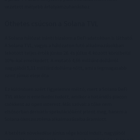
vezetett mélyebb árfolyamzuhanáshoz.
Öthetes csúcson a Solana TVL
A Solana hálózat iránti bizalom a DeFi adatokban is látható.
A Solana TVL, vagyis a hálózaton futó alkalmazásokban
lekötött teljes érték június 26. és július 4. között körülbelül
10%-kal emelkedett. A mutató 4,66 milliárd dollárról
nagyjából 5,11 milliárd dollárra nőtt, ami a legmagasabb
szint június eleje óta.
Ez különösen azért figyelemre méltó, mert a Solana DeFi
TVL akkor is emelkedni tudott, amikor a határidős piacon
csökkent az open interest. Más szóval: a tőke nem
elsősorban derivatív spekulációként jelent meg, hanem a
Solana ökoszisztéma alkalmazásaiba áramlott.
A betétek növekedése június vége körül indult, nagyjából