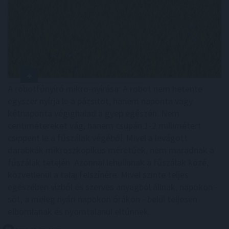
A robotfűnyíró mikro-nyírása: A robot nem hetente
egyszer nyírja le a pázsitot, hanem naponta vagy
kétnaponta végighalad a gyep egészén. Nem
centimétereket vág, hanem csupán 1-2 millimétert
csippent le a fűszálak végéből. Mivel a levágott
darabkák mikroszkopikus méretűek, nem maradnak a
fűszálak tetején. Azonnal lehullanak a fűszálak közé,
közvetlenül a talaj felszínére. Mivel szinte teljes
egészében vízből és szerves anyagból állnak, napokon -
sőt, a meleg nyári napokon órákon - belül teljesen
elbomlanak és nyomtalanul eltűnnek.