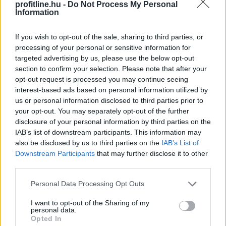
profitline.hu -
Do Not Process My Personal
Tovább erősítenék a magyar termékek
Information
jelenlétét a kereskedelmi láncok
If you wish to opt-out of the sale, sharing to third parties, or
processing of your personal or sensitive information for
targeted advertising by us, please use the below opt-out
section to confirm your selection. Please note that after your
opt-out request is processed you may continue seeing
interest-based ads based on personal information utilized by
us or personal information disclosed to third parties prior to
your opt-out. You may separately opt-out of the further
disclosure of your personal information by third parties on the
IAB’s list of downstream participants. This information may
also be disclosed by us to third parties on the
IAB’s List of
Downstream Participants
that may further disclose it to other
third parties.
Please note that this website/app uses one or more Google
Personal Data Processing Opt Outs
Komoly alkalmazkodást kívánt az első félév az
services and may gather and store information including but
élelmiszer-kiskereskedelmi láncoktól és ez a második
not limited to your visit or usage behaviour. You may click to
I want to opt-out of the Sharing of my
personal data.
félévben is így marad. A deflációs környezet ugyan
grant or deny consent to Google and its third-party tags to
Opted In
use your data for below specified purposes in below Google
mérsékelte az árakat, ez azonban nem járt együtt az