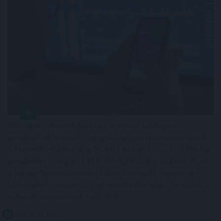
Mérsékelt elmozdulásokat mutatva többnyire
emelkedtek a vezető nyugat-európai részvényindexek.
A Stoxx600 0,2%-kal, a DAX 0,1%-kal, a CAC40 0,4%-kal
emelkedett, míg az FTSE 100 0,2%-kal csökkent. Ezzel
a páneurópai index sorozatban harmadik napon zárt
történelmi csúcson. A napi emelkedés jelentős részét a
vállalati eredmények hajtották.
2026. 08. 07. 09:00