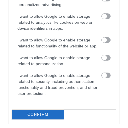
personalized advertising.
A vészhelyzet elkerülésén
dolgoznak a
halgazdálkodók
I want to allow Google to enable storage
related to analytics like cookies on web or
device identifiers in apps.
I want to allow Google to enable storage
related to functionality of the website or app.
I want to allow Google to enable storage
related to personalization.
I want to allow Google to enable storage
related to security, including authentication
functionality and fraud prevention, and other
user protection.
A rendkívüli hőség és szárazság közepette a
halgazdálkodók már nem a legnagyobb hozamra
CONFIRM
törekszenek, a vészhelyzet kialakulását próbálják