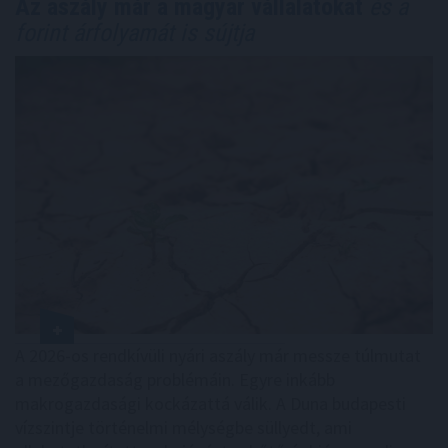
Az aszály már a magyar vállalatokat
és a
forint árfolyamát is sújtja
A 2026-os rendkívüli nyári aszály már messze túlmutat
a mezőgazdaság problémáin. Egyre inkább
makrogazdasági kockázattá válik. A Duna budapesti
vízszintje történelmi mélységbe süllyedt, ami