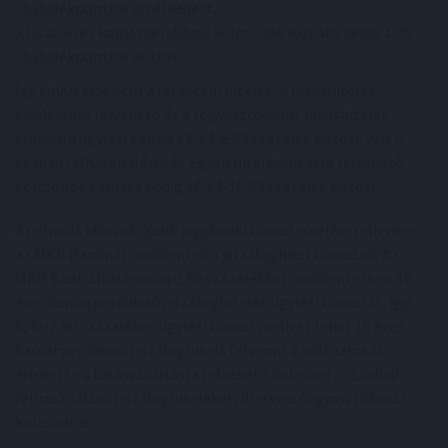
százalékponttal emelkedett,
a fix 20 éves kamatperiódusú kölcsönök kamata pedig 1,05
százalékponttal nőttek.
Így június elsejétől a lakáscélú hitelek, a lakáshitelek
kiváltására felvehető és a fogyasztóbarát lakáshitelek
standard ügyleti kamata 8,24-8,84 százalék között van. A
szabad felhasználásra és egyéb hitelkiváltásra felvehető
kölcsönök kamata pedig 10,24-10,84 százalék között.
Az elmúlt időszak újabb jegybanki kamatemelései ellenére
az MKB Banknál csökkentek a jelzáloghitel kamatok. Az
MKB Bank általánosan 0,60 százalékkal csökkentette a 10
éves kamatperiódusú jelzáloghitelek ügyleti kamatát, így
6,40-7,90 százalékos ügyleti kamat mellett lehet 10 éves
kamatperiódusú jelzáloghitelt felvenni. A változtatás
érintette a lakásvásárlásra felvehető kölcsönt, a szabad
felhasználású jelzáloghiteleket, illetve a fogyasztóbarát
kölcsönt is.