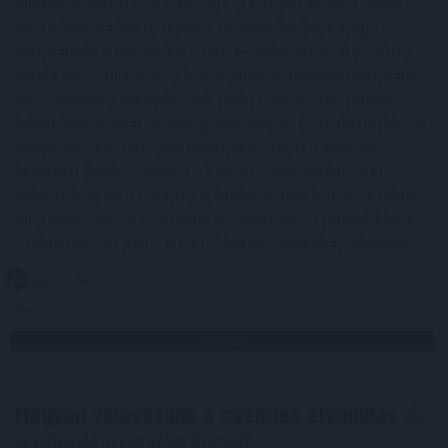
ellehetetlenítette a hajózást, a hűtővíz hiánya pedig
arra kényszerítette a paksi atomerőművet, hogy
termelését a minimális szintre csökkentse. A közútra
terelt áruszállítás és a hazai villamosenergia-termelés
visszaesése a rekordközeli nyári fogyasztás mellett
jelentősen növeli az energiaimportot. Ez újabb inflációs
nyomást okozhat, ami megnehezítheti a Magyar
Nemzeti Bank számára a kamatcsökkentési ciklus
folytatását és a forintra is kedvezőtlen hatással lehet -
áll a nemzetközi fizetések és devizapiaci megoldások
szakértője, az AKCENTA CZ legfrissebb elemzésében.
2026. 08. 06. 17:00
Megosztás:
TOVÁBB
Hogyan válasszunk a csendes elvonulás
és
a pörgős nyaralás között