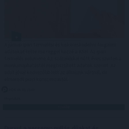
A júniusi ipari termelési és kiskereskedelmi forgalmi
adatokat tette ma reggel közzé a KSH. Az ipari
termelés volumene 4,1 százalékkal nőtt éves szinten a
munkanaphatástól megtisztított adatok szerint. Az
adat jóval kedvezőbb lett az általunk vártnál, de
elmaradt piaci konszenzustól.
2026. 08. 06. 16:00
Megosztás:
TOVÁBB
Durvul a verseny: nullás díjakat és