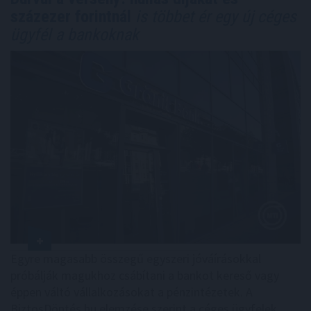
százezer forintnál
is többet ér egy új céges
ügyfél a bankoknak
Egyre magasabb összegű egyszeri jóváírásokkal
próbálják magukhoz csábítani a bankot kereső vagy
éppen váltó vállalkozásokat a pénzintézetek. A
BiztosDöntés.hu elemzése szerint a céges ügyfelek