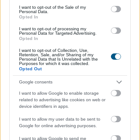
consent section.
I want to opt-out of the Sale of my
Personal Data.
Opted In
Magyarországon is új korszakot hoz az Európai Unió
I want to opt-out of processing my
Personal Data for Targeted Advertising.
bértranszparencia-szabályozása, amely minden
Opted In
eddiginél átláthatóbbá teszi a vállalati javadalmazást: a
munkavállalók ezentúl joggal kérhetik ki
I want to opt-out of Collection, Use,
Retention, Sale, and/or Sharing of my
munkáltatójuktól az azonos értékű munkát végzők
Personal Data that Is Unrelated with the
Purposes for which it was collected.
átlagos bérét. A WHC szakértői arra figyelmeztetnek,
Opted Out
hogy az új irányelv nemcsak a bértárgyalások
dinamikáját változtatja meg, de komoly
Google consents
adminisztrációs és kulturális felkészülést is megkövetel
I want to allow Google to enable storage
a hazai cégektől.
related to advertising like cookies on web or
device identifiers in apps.
2026. 08. 06. 22:00
Megosztás:
I want to allow my user data to be sent to
Google for online advertising purposes.
TOVÁBB
I want to allow Google to send me