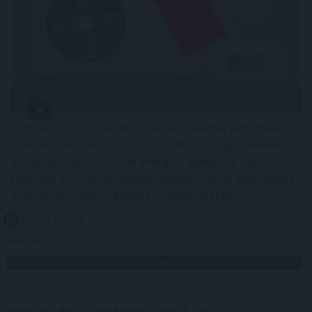
A 2026-os nyár második hőkupolája ismét jelentősen
növelte a klímák használatát. A hűtés helyszínenként
átlagosan napi 4,29 kWh energiát igényelt a Daikin
klímákat és hőszivattyúkat vezérlő Onecta alkalmazás
anonim, országos használati adatai szerint.
2026. 08. 07. 01:00
Megosztás:
TOVÁBB