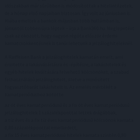
időszakban már sűrűbben is módosítottak a hitelintézetek,
de a hónap első napjaiban biztosan. Így volt az júniusban is.
Hiába emeltek a bankok májusban több hullámban is,
júniustól többen újra léptek – írja a Bank360.hu. Meglepetést
csak az okozott, hogy nagyon régóta először érdemi
kamatcsökkentésnek is tanúi lehetünk a jelzáloghiteleknél.
A Raiffeisen Bank a jelzáloghitelek kamatán emelt, ami
érintette a lakásvásárlásra és -építésre, a lakáshitelek és
egyéb hitelek kiváltására felvehető kölcsönöket, a szabad
felhasználású jelzáloghitelt, illetve a minősített
fogyasztóbarát lakáshitelt is. Az emelés mértékét a
kamatperiódushoz kötötte:
az öt éves kamatperiódusú és a fix öt éves kamatperiódusú
jelzáloghitelek 1 százalékponttal lettek drágábbak,
a tíz éves és a fix tíz éves kamatperiódusú kölcsönök kamata
0,80 százalékponttal emelkedett,
a fix 15 éves kamatperiódusú hitelek kamata szintén 0,80