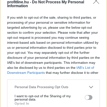
profitline.hu -
Do Not Process My Personal
az MTI-vel.
Information
2026. 08. 06. 23:00
If you wish to opt-out of the sale, sharing to third parties, or
Megosztás:
processing of your personal or sensitive information for
targeted advertising by us, please use the below opt-out
TOVÁBB
section to confirm your selection. Please note that after your
opt-out request is processed you may continue seeing
interest-based ads based on personal information utilized by
Így változtatja meg a fizetésemelési
us or personal information disclosed to third parties prior to
tárgyalásokat a bértranszparencia
your opt-out. You may separately opt-out of the further
disclosure of your personal information by third parties on the
IAB’s list of downstream participants. This information may
also be disclosed by us to third parties on the
IAB’s List of
Downstream Participants
that may further disclose it to other
third parties.
Please note that this website/app uses one or more Google
Personal Data Processing Opt Outs
services and may gather and store information including but
not limited to your visit or usage behaviour. You may click to
I want to opt-out of the Sharing of my
personal data.
grant or deny consent to Google and its third-party tags to
Opted In
use your data for below specified purposes in below Google