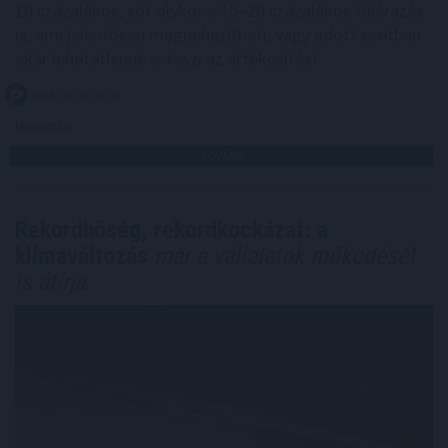
10 százalékos, sőt olykor a 15–20 százalékos túlárazás
is, ami jelentősen megnehezítheti, vagy adott esetben
akár lehetetlenné is teszi az értékesítést.
2026. 08. 07. 04:00
Megosztás:
TOVÁBB
Rekordhőség, rekordkockázat: a
klímaváltozás
már a vállalatok működését
is átírja