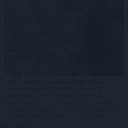
A WHO demencia-irányelveiben önálló kockázati
tényezőként szerepel a kognitív inaktivitás. A
dokumentum rámutat: az egész életen át tartó
kognitív aktivitás — a tanulás, a mentálisan igényes
feladatok és az új ingerek — szoros összefüggésben áll
a szellemi hanyatlás alacsonyabb kockázatával .
2026. 08. 07. 02:00