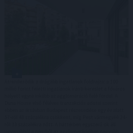
Átrendeződik a drágább ingatlanok földrajza: a 100
millió forint feletti ingatlanok iránti kereslet a főváros
helyett egyre inkább az agglomeráció felé fordul. A
Duna House első féléves tranzakciós adatai szerint
ebben az ársávban Budapest részesedése egy év alatt
57-ről 48 százalékra csökkent, míg Pest vármegyéé 24-
ről 33 százalékra nőtt. A háttérben egyszerű ok áll:
ugyanabból a pénzből az agglomerációban nagyobb