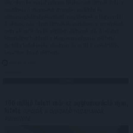
láncokon keresztül számos hétköznapi termék árát is
növelheti. A magasabb energia-, szállítási és
alapanyagköltségek idővel megjelennek a fogyasztói
árakban, még olyan termékek esetében is, amelyeket
nem a konfliktus térségében állítanak elő. A helyzet
lehetséges hatásait a Magyarországon is elérhető
globális befektetési alkalmazás, az XTB szakértője,
Leisztner Dávid elemezte.
2026. 08. 06. 19:00
Megosztás:
TOVÁBB
100 millió felett már az agglomeráció nyer,
kifelé
tolódik a drágább ingatlanok
kereslete