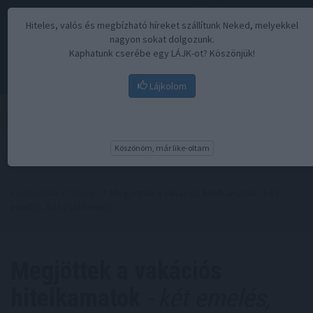
Hiteles, valós és megbízható híreket szállítunk Neked, melyekkel
nagyon sokat dolgozunk.
Kaphatunk cserébe egy LÁJK-ot? Köszönjük!
Lájkolom
Menü
Köszönöm, már like-oltam
Kezdőoldal
//
Hírek
// Megjöttek a vakációs hitelkamatok - két
emelés, két csökkentés
Megjöttek a vakációs
hitelkamatok
- két emelés,