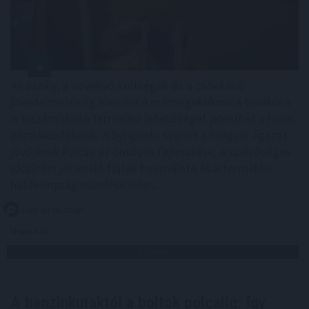
Az aszály, a növekvő költségek és a csökkenő
jövedelmezőség ellenére a csemegekukorica továbbra
is kiszámítható termelési lehetőséget jelenthet a hazai
gazdálkodóknak. A Syngenta szerint a magyar ágazat
jövőjének kulcsa az öntözés fejlesztése, a szélsőséges
időjárást jól viselő fajták használata és a termelési
hatékonyság növelése lehet.
2026. 08. 06. 20:00
Megosztás:
TOVÁBB
A benzinkutaktól a boltok polcaiig: így