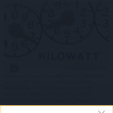
A Magyar Vegyipari Szövetség (MAVESZ) tagvállalatai
csaknem 200 megawattal (MW) csökkentették
villamosenergia-felhasználásukat és jelentősen
visszafogták vízfelhasználásukat is a tagoktól
beérkezett információk alapján, ez a felhasználás-
csökkentés az országosan elért eredmények mintegy
25 százalékát teszi ki - közölte a szervezet csütörtökön