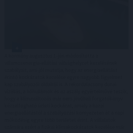
A kormány augusztus 1-jén módosította a
villamosenergia-ellátási válsághelyzet kezelésének
szabályait, ami jól mutatja, hogy az energiaellátást
érintő kockázatok kezelése egyre nagyobb figyelmet
kap szabályozói oldalról is. A rekordalacsony dunai
vízállás, a hőhullámok és az aszály egyértelművé teszik,
hogy a klímaváltozás már nem jövőbeli forgatókönyv:
kézzelfogható üzleti kockázat, amely a hazai
energiaellátástól a szabályozási környezeten át a napi
működésig egyre több területet érint. A vállalatok
számára ezért a fizikai klímakockázatok kezelése már