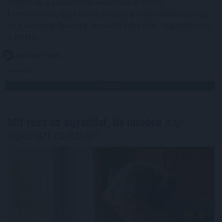
nem csak a szabályozói elvárásokat érintő
fenntarthatósági kérdés, hanem a működésbiztonság
és a versenyképesség alapvető feltétele – figyelmeztet
a KPMG.
2026. 08. 07. 03:00
Megosztás:
TOVÁBB
Mit tesz az agyaddal, ha minden
nap
ugyanazt csinálod?