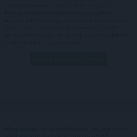
százalékos alapkamat-emelésével, illetve a banki
költségeket direktebb módon befolyásoló egyhetes
jegybanki betét beharangozott 0,3 százalékos növelésével
6,75 százalékra. Feltételezhető azonban, hogy az MNB
mostani döntései még majd ezután jelentkeznek a bankok
hitelfeltételeiben – írja a Bank360.hu.
Érdekel, tájékoztatást kérek!
Megtorpant az áremelkedés, de sok eladó