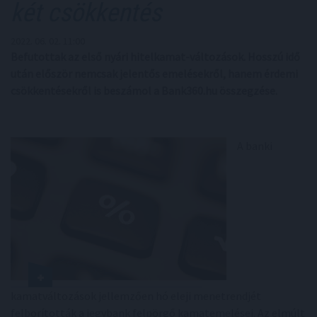
két csökkentés
2022. 06. 02. 11:00
Befutottak az első nyári hitelkamat-változások. Hosszú idő
után először nemcsak jelentős emelésekről, hanem érdemi
csökkentésekről is beszámol a Bank360.hu összegzése.
A banki
kamatváltozások jellemzően hó eleji menetrendjét
felborították a jegybank felpörgő kamatemelései. Az elmúlt