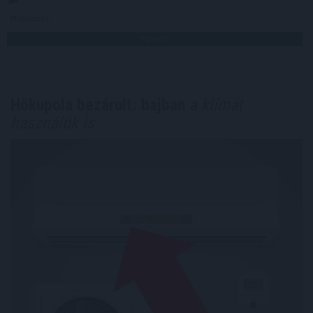
Megosztás:
TOVÁBB
Hőkupola bezárult: bajban
a klímát
használók is