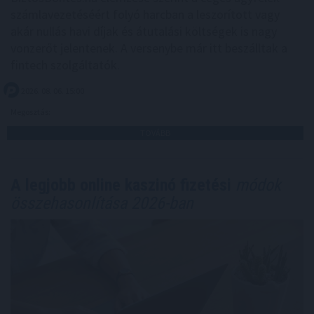
számlavezetéséért folyó harcban a leszorított vagy
akár nullás havi díjak és átutalási költségek is nagy
vonzerőt jelentenek. A versenybe már itt beszálltak a
fintech szolgáltatók.
2026. 08. 06. 15:00
Megosztás:
TOVÁBB
A legjobb online kaszinó fizetési
módok
összehasonlítása 2026-ban