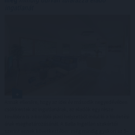
még
mindig durván túlárazza eladó
ingatlanát
Annak ellenére, hogy az idei év második negyedévében
csökkentek az ingatlanárak, az eladók egy része
továbbra is a korábbi piaci helyzetből indul ki a hirdetési
árak meghatározásánál. A Balla Ingatlan szakértői
szerint ennek következtében még mindig gyakori az 5–