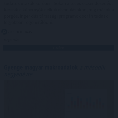
tudatos utazók körében. Sokan a teljes elcsendesedést
keresik a képernyők nélküli elvonulásokon, míg mások a
pörgős, inger dús társasági programok során tudnak
legjobban regenerálódni.
2026. 08. 06. 16:45
Megosztás:
TOVÁBB
Gyenge magyar makroadatok
a második
negyedévre