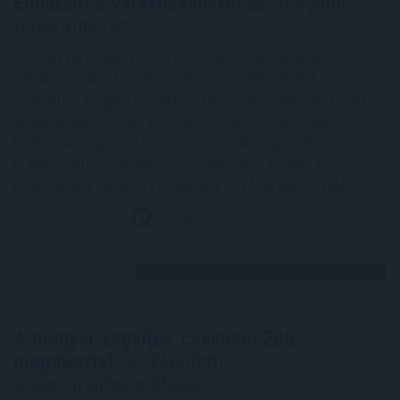
Elmaradt a várakozásoktól az
ipar júniusi
teljesítménye
Az ipari termelés júniusi mutatói elmaradtak a
várakozásoktót, már az előzetes GDP-adatok is sejteni
engedték, hogy a fél év utolsó hónapja nem volt erős -
állapították meg az MTI-nek nyilatkozó elemzők. A
kilátások továbbra is bizonytalanok alapvetően a
külpiaci feltételek miatt, de majdnem biztos, hogy a
magyar ipar túllépett az évekig húzódó recesszión.
2026. 08. 07. 00:05
Megosztás:
TOVÁBB
A magyar vegyipar csaknem 200
megawattal
csökkentette
energiafelhasználását