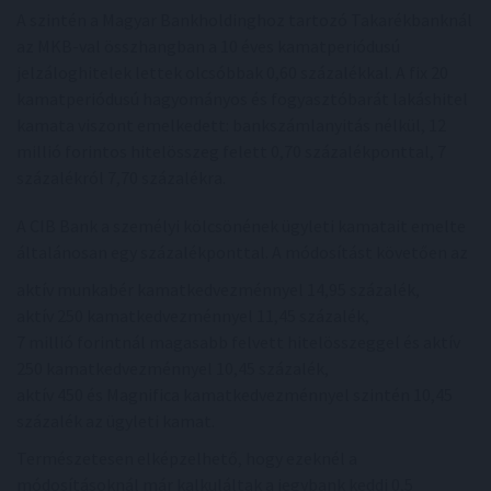
A szintén a Magyar Bankholdinghoz tartozó Takarékbanknál
az MKB-val összhangban a 10 éves kamatperiódusú
jelzáloghitelek lettek olcsóbbak 0,60 százalékkal. A fix 20
kamatperiódusú hagyományos és fogyasztóbarát lakáshitel
kamata viszont emelkedett: bankszámlanyitás nélkül, 12
millió forintos hitelösszeg felett 0,70 százalékponttal, 7
százalékról 7,70 százalékra.
A CIB Bank a személyi kölcsönének ügyleti kamatait emelte
általánosan egy százalékponttal. A módosítást követően az
aktív munkabér kamatkedvezménnyel 14,95 százalék,
aktív 250 kamatkedvezménnyel 11,45 százalék,
7 millió forintnál magasabb felvett hitelösszeggel és aktív
250 kamatkedvezménnyel 10,45 százalék,
aktív 450 és Magnifica kamatkedvezménnyel szintén 10,45
százalék az ügyleti kamat.
Természetesen elképzelhető, hogy ezeknél a
módosításoknál már kalkuláltak a jegybank keddi 0,5