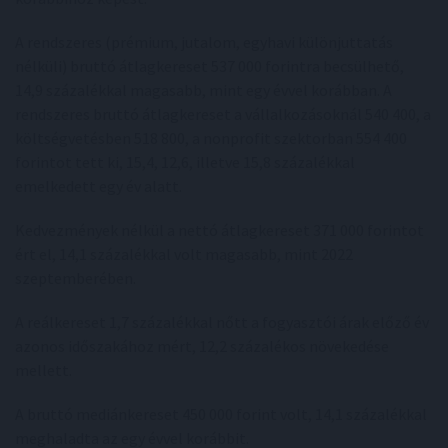
A rendszeres (prémium, jutalom, egyhavi különjuttatás
nélküli) bruttó átlagkereset 537 000 forintra becsülhető,
14,9 százalékkal magasabb, mint egy évvel korábban. A
rendszeres bruttó átlagkereset a vállalkozásoknál 540 400, a
költségvetésben 518 800, a nonprofit szektorban 554 400
forintot tett ki, 15,4, 12,6, illetve 15,8 százalékkal
emelkedett egy év alatt.
Kedvezmények nélkül a nettó átlagkereset 371 000 forintot
ért el, 14,1 százalékkal volt magasabb, mint 2022
szeptemberében.
A reálkereset 1,7 százalékkal nőtt a fogyasztói árak előző év
azonos időszakához mért, 12,2 százalékos növekedése
mellett.
A bruttó mediánkereset 450 000 forint volt, 14,1 százalékkal
meghaladta az egy évvel korábbit.