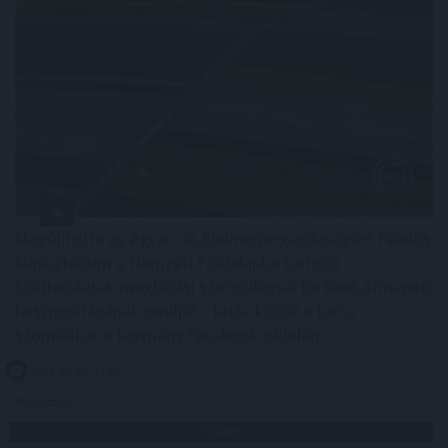
Megújította az Agrár- és Élelmiszergazdaságért Felelős
Minisztérium a Nemzeti Földalapba tartozó
földterületek megbízási szerződéssel történő átmeneti
hasznosításának rendjét - tette közzé a tárca
szombaton a kormány Facebook-oldalán.
2026. 08. 08. 23:00
Megosztás:
TOVÁBB