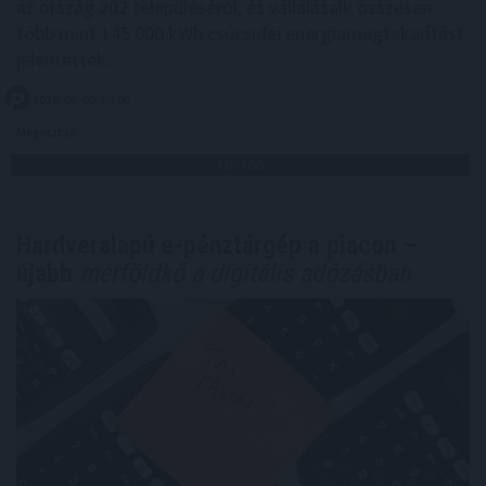
az ország 202 településéről, és vállalásaik összesen
több mint 145 000 kWh csúcsidei energiamegtakarítást
jelentettek.
2026. 08. 09. 05:00
Megosztás:
TOVÁBB
Hardveralapú e-pénztárgép a piacon –
újabb
mérföldkő a digitális adózásban