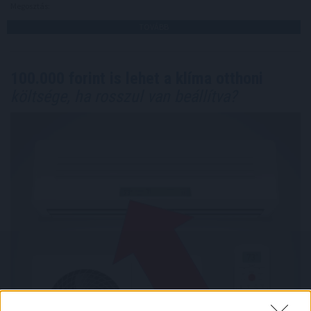
Megosztás:
TOVÁBB
100.000 forint is lehet a klíma otthoni
költsége, ha rosszul van beállítva?