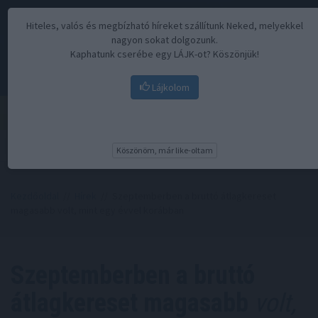
Hiteles, valós és megbízható híreket szállítunk Neked, melyekkel
nagyon sokat dolgozunk.
Kaphatunk cserébe egy LÁJK-ot? Köszönjük!
Lájkolom
Menü
Köszönöm, már like-oltam
Kezdőoldal
//
Hírek
// Szeptemberben a bruttó átlagkereset
magasabb volt, mint egy évvel korábban
Szeptemberben a bruttó
átlagkereset magasabb
volt,