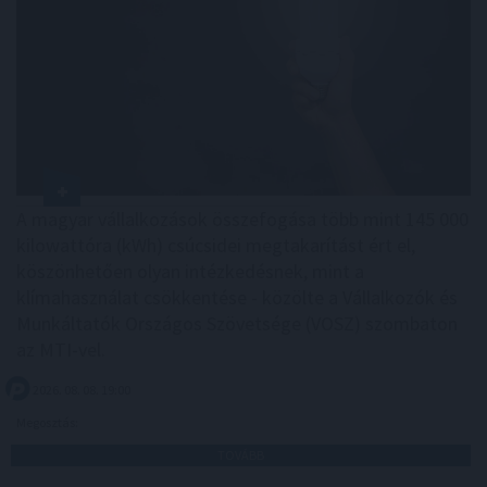
A magyar vállalkozások összefogása több mint 145 000
kilowattóra (kWh) csúcsidei megtakarítást ért el,
köszönhetően olyan intézkedésnek, mint a
klímahasználat csökkentése - közölte a Vállalkozók és
Munkáltatók Országos Szövetsége (VOSZ) szombaton
az MTI-vel.
2026. 08. 08. 19:00
Megosztás:
TOVÁBB