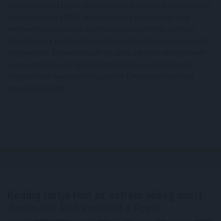
szervezeteknél teljes munkaidőben alkalmazásban állóknál
is befolyásolta a 2022. februárjában a honvédelmi és a
rendvédelmi hivatásos állománynak kifizetett, hathavi
illetménynek megfelelő szolgálati juttatás, az úgynevezett
fegyverpénz. Ennek hatását kiszűrve a bruttó átlagkereset
és a kedvezmények figyelembevételével számolt nettó
átlagkereset növekedése egyaránt 1,9 százalékponttal
lenne magasabb.
Keddig tartja fent az extrém hőség miatt
bevezetett intézkedéseit a Posta