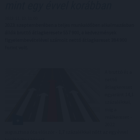
mint egy évvel korábban
2023. 11. 23. 11:00
2023. szeptemberében a teljes munkaidőben alkalmazásban
állók bruttó átlagkeresete 557 900, a kedvezmények
figyelembevételével számolt nettó átlagkereset 384 900
forint volt.
A bruttó és a
nettó
átlagkereset
egyaránt 14,1
százalékkal,
míg a
reálkereset -
2022
augusztusa óta először - 1,7 százalékkal nőtt az egy évvel
korábbihoz képest.