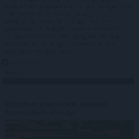
Budapest III. kerületében a Jós utcában, ahol pénteken
csőtörés történt - közölte a kormány a
hőségriasztásról készült, szombaton közzétett
jelentésében a kormany.hu oldalon. Szombattól az
országos tisztifőorvos kedd éjfélig másodfokúra
mérsékelte az ország egész területére vonatkozó
harmadfokú hőségriasztást.
2026. 08. 09. 00:05
Megosztás:
TOVÁBB
Változik az állami földek átmeneti
hasznosításának rendje