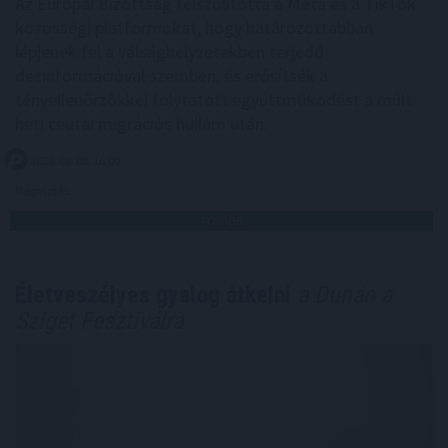
Az Európai Bizottság felszólította a Meta és a TikTok
közösségi platformokat, hogy határozottabban
lépjenek fel a válsághelyzetekben terjedő
dezinformációval szemben, és erősítsék a
tényellenőrzőkkel folytatott együttműködést a múlt
heti ceutai migrációs hullám után.
2026. 08. 08. 16:00
Megosztás:
TOVÁBB
Életveszélyes gyalog átkelni
a Dunán a
Sziget Fesztiválra