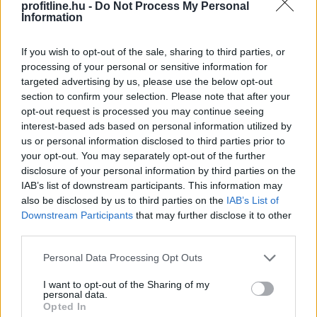
profitline.hu -
Do Not Process My Personal
Information
If you wish to opt-out of the sale, sharing to third parties, or
processing of your personal or sensitive information for
targeted advertising by us, please use the below opt-out
section to confirm your selection. Please note that after your
Egy korszerű háztartási légkondicionáló nem
opt-out request is processed you may continue seeing
feltétlenül számít nagy energiafalónak, ám a helytelen
interest-based ads based on personal information utilized by
használat könnyen több tízezer, szélsőséges esetben
us or personal information disclosed to third parties prior to
akár 100 000 forintot meghaladó felesleges kiadást
your opt-out. You may separately opt-out of the further
okozhat.
disclosure of your personal information by third parties on the
IAB’s list of downstream participants. This information may
2026. 08. 09. 02:00
also be disclosed by us to third parties on the
IAB’s List of
Downstream Participants
that may further disclose it to other
Megosztás:
third parties.
TOVÁBB
Please note that this website/app uses one or more Google
Personal Data Processing Opt Outs
services and may gather and store information including but
not limited to your visit or usage behaviour. You may click to
I want to opt-out of the Sharing of my
Törvényi döntés! Ennyi lesz
a
personal data.
grant or deny consent to Google and its third-party tags to
Opted In
nyugdíjkorhatár 2027-ben
use your data for below specified purposes in below Google