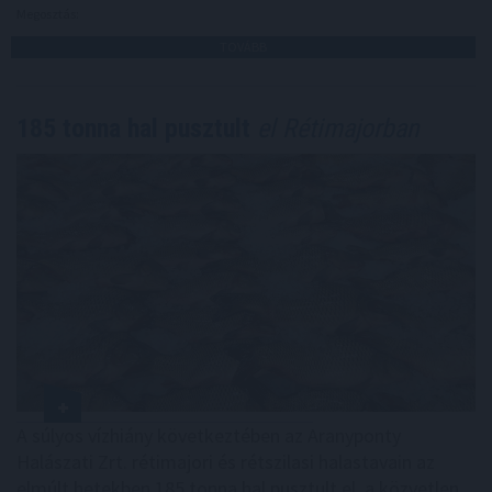
Megosztás:
TOVÁBB
185 tonna hal pusztult
el Rétimajorban
A súlyos vízhiány következtében az Aranyponty
Halászati Zrt. rétimajori és rétszilasi halastavain az
elmúlt hetekben 185 tonna hal pusztult el, a közvetlen