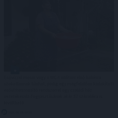
Esővízzel mosni vagy a WC-t öblíteni első hallásra
szokatlannak tűnhet, pedig egy megfelelően kialakított
esővízhasznosító rendszerrel egy családi ház
vezetékesvíz-fogyasztásának akár 57 százaléka is
kiváltható.
2026. 08. 09. 03:00