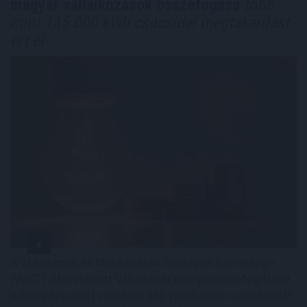
magyar vállalkozások összefogása
több
mint 145 000 kWh csúcsidei megtakarítást
ért el
A Vállalkozók és Munkáltatók Országos Szövetsége
(VOSZ) által indított Vállalkozói Energiaösszefogáshoz
néhány nap alatt csaknem 350 vállalkozás csatlakozott