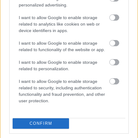
Egyetlen év különbség is komoly változást jelenthet
personalized advertising.
annak, aki már a nyugdíjba vonulását tervezi.
I want to allow Google to enable storage
related to analytics like cookies on web or
device identifiers in apps.
I want to allow Google to enable storage
2026. 08. 09. 01:00
related to functionality of the website or app.
Megosztás:
TOVÁBB
I want to allow Google to enable storage
related to personalization.
I want to allow Google to enable storage
A szellemi hanyatlás kockázatának
45%-a
related to security, including authentication
befolyásolható a WHO szerint
functionality and fraud prevention, and other
user protection.
CONFIRM