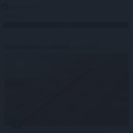
2026. 08. 09. 00:30
Megosztás:
TOVÁBB
Másodfokúra csökkent
a riasztás
Szombat hajnalban helyreállt a vízszolgáltatás