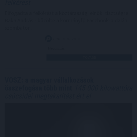
felkérést
Elfogadta a felkérést a köztársasági elnöki tisztségre
Baka András - közölte a kormányfő Facebook-oldalán
szombaton.
2026. 08. 08. 20:00
Megosztás:
TOVÁBB
VOSZ: a magyar vállalkozások
összefogása több mint
145 000 kilowattóra
csúcsidei megtakarítást ért el