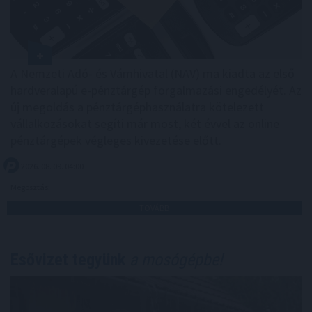
A Nemzeti Adó- és Vámhivatal (NAV) ma kiadta az első
hardveralapú e-pénztárgép forgalmazási engedélyét. Az
új megoldás a pénztárgéphasználatra kötelezett
vállalkozásokat segíti már most, két évvel az online
pénztárgépek végleges kivezetése előtt.
2026. 08. 09. 04:00
Megosztás:
TOVÁBB
Esővizet tegyünk
a mosógépbe!