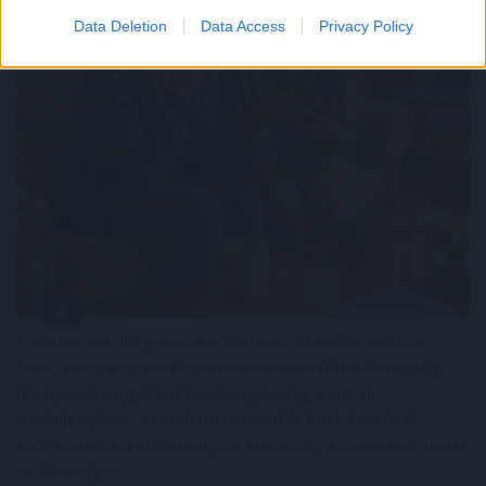
Data Deletion
Data Access
Privacy Policy
A demencia világszerte több mint 57 millió embert
érint, és ez a szám folyamatosan nő. Bár a betegség
lefolyását megállító kezelés jelenleg nem áll
rendelkezésre, a szellemi hanyatlás kockázatának
csökkentése a tudományos közösség szerint már most
is lehetséges.