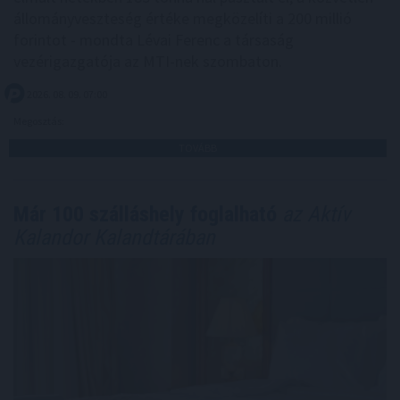
állományveszteség értéke megközelíti a 200 millió
forintot - mondta Lévai Ferenc a társaság
vezérigazgatója az MTI-nek szombaton.
2026. 08. 09. 07:00
Megosztás:
TOVÁBB
Már 100 szálláshely foglalható
az Aktív
Kalandor Kalandtárában