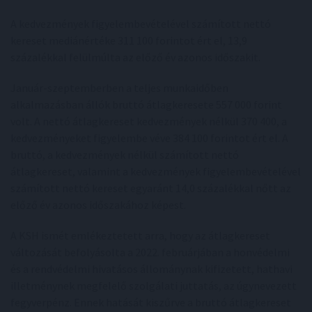
A kedvezmények figyelembevételével számított nettó
kereset mediánértéke 311 100 forintot ért el, 13,9
százalékkal felülmúlta az előző év azonos időszakit.
Január-szeptemberben a teljes munkaidőben
alkalmazásban állók bruttó átlagkeresete 557 000 forint
volt. A nettó átlagkereset kedvezmények nélkül 370 400, a
kedvezményeket figyelembe véve 384 100 forintot ért el. A
bruttó, a kedvezmények nélkül számított nettó
átlagkereset, valamint a kedvezmények figyelembevételével
számított nettó kereset egyaránt 14,0 százalékkal nőtt az
előző év azonos időszakához képest.
A KSH ismét emlékeztetett arra, hogy az átlagkereset
változását befolyásolta a 2022. februárjában a honvédelmi
és a rendvédelmi hivatásos állománynak kifizetett, hathavi
illetménynek megfelelő szolgálati juttatás, az úgynevezett
fegyverpénz. Ennek hatását kiszűrve a bruttó átlagkereset