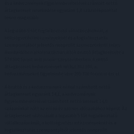
és a kedvezmények figyelembevételével számolt nettó
átlagkereset növekedése egyaránt 1,8 százalékponttal
lenne magasabb.
A legalább 5 főt foglalkoztató vállalkozásoknál, a
költségvetési intézményeknél és a foglalkoztatás
szempontjából jelentős nonprofit szervezeteknél teljes
munkaidőben alkalmazásban állók bruttó átlagkeresete a
574 500 forint volt január-szeptemberben. A nettó
átlagkereset kedvezmények nélkül 382 100, a
kedvezményeket figyelembe véve 395 700 forintot ért el.
A bruttó és a kedvezmények nélkül számított nettó
átlagkereset egyaránt 14,1, a kedvezmények
figyelembevételével számított nettó kereset 14,0
százalékkal nőtt az előző év azonos időszakához képest. Az
átlagkereset változását a legalább 5 főt foglalkoztató
vállalkozásoknál, a költségvetési intézményeknél és a
foglalkoztatás szempontjából jelentős nonprofit