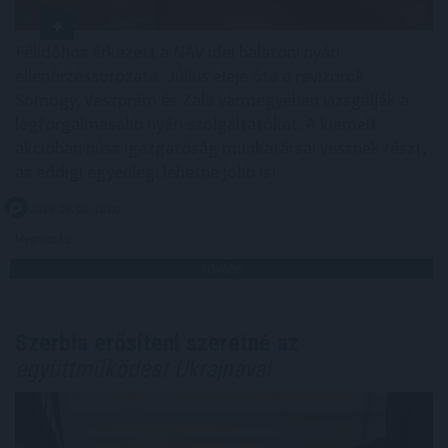
Félidőhöz érkezett a NAV idei balatoni nyári
ellenőrzéssorozata. Július eleje óta a revizorok
Somogy, Veszprém és Zala vármegyében vizsgálják a
legforgalmasabb nyári szolgáltatókat. A kiemelt
akcióban húsz igazgatóság munkatársai vesznek részt,
az eddigi egyenleg: lehetne jobb is!
2026. 08. 08. 18:00
Megosztás:
TOVÁBB
Szerbia erősíteni szeretné az
együttműködést Ukrajnával