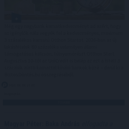
Még egy nagybank kamatkedvezményt ad azért, hogy
az igénylők nála vegyék fel a kedvezményes, maximum
3 százalékos kamatú Otthon Startot. 2026-ban az új
lakáshitelek 80 százaléka valamilyen állami
támogatásos kölcsön, túlnyomórészt Otthon Start.
Augusztus 10-től az UniCredit is belép az ezt a hitelt 3
százalék alatti kamattal kínáló bankok közé – derül ki a
BiztosDöntés.hu összegzéséből.
2026. 08. 08. 21:00
Megosztás:
TOVÁBB
Magyar Péter: Baka András
elfogadta a