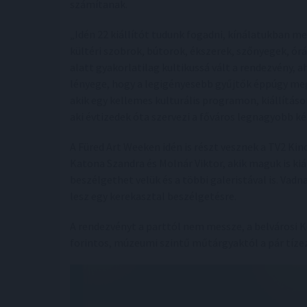
számítanak.
„Idén 22 kiállítót tudunk fogadni, kínálatukban m
kültéri szobrok, bútorok, ékszerek, szőnyegek, ór
alatt gyakorlatilag kultikussá vált a rendezvény, 
lényege, hogy a legigényesebb gyűjtők éppúgy me
akik egy kellemes kulturális programon, kiállítás
aki évtizedek óta szervezi a főváros legnagyobb k
A Füred Art Weeken idén is részt vesznek a TV2 Ki
Katona Szandra és Molnár Viktor, akik maguk is ki
beszélgethet velük és a többi galeristával is. Vad
lesz egy kerekasztal beszélgetésre.
A rendezvényt a parttól nem messze, a belvárosi 
forintos, múzeumi szintű műtárgyaktól a pár tízez