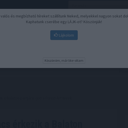
, valós és megbízható híreket szállítunk Neked, melyekkel nagyon sokat do
Kaphatunk cserébe egy LÁJK-ot? Köszönjük!
Lájkolom
Nyugdíj
Biztosítási befektetések
BU
Köszönöm, már like-oltam
 a Balaton partjára - jön a Füred Art Week
cs érkezik a Balaton