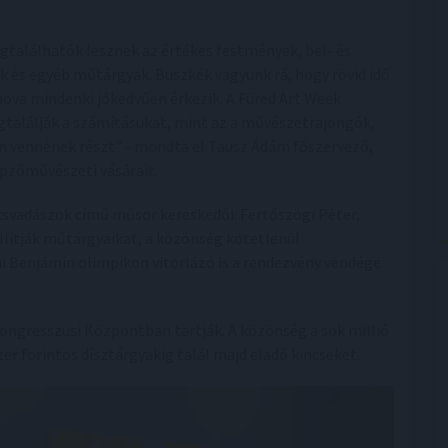
egtalálhatók lesznek az értékes festmények, bel- és
ák és egyéb műtárgyak. Büszkék vagyunk rá, hogy rövid idő
ahova mindenki jókedvűen érkezik. A Füred Art Week
gtalálják a számításukat, mint az a művészetrajongók,
on vennének részt” - mondta el Tausz Ádám főszervező,
épzőművészeti vásárait.
ncsvadászok című műsor kereskedői: Fertőszögi Péter,
állítják műtárgyaikat, a közönség kötetlenül
nai Benjámin olimpikon vitorlázó is a rendezvény vendége
Kongresszusi Központban tartják. A közönség a sok millió
er forintos dísztárgyakig talál majd eladó kincseket.