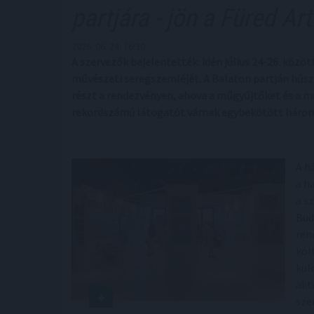
partjára - jön a Füred Ar
2026. 06. 24. 16:30
A szervezők bejelentették: idén július 24-26. közö
művészeti seregszemléjét. A Balaton partján húszn
részt a rendezvényen, ahova a műgyűjtőket és a mű
rekordszámú látogatót várnak egybekötött három
A h
a h
a s
Bud
ren
köl
kül
akt
sze