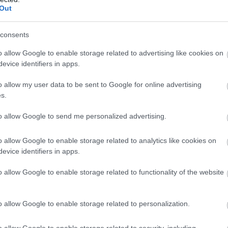
Out
kció kezdeményezte, hogy a parlament jövő kedden
g az új köztársasági elnököt.
consents
o allow Google to enable storage related to advertising like cookies on
evice identifiers in apps.
o allow my user data to be sent to Google for online advertising
0:05
Megosztás:
TOVÁBB
s.
to allow Google to send me personalized advertising.
a krskói atomerőmű
o allow Google to enable storage related to analytics like cookies on
torának teljesítményét a szlovén-horvát tulajdonú
evice identifiers in apps.
hozama és magas vízhőmérséklete miatt - közölte
o allow Google to enable storage related to functionality of the website
:00
Megosztás:
TOVÁBB
o allow Google to enable storage related to personalization.
o allow Google to enable storage related to security, including