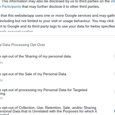
. This information may also be disclosed by us to third parties on the
IA
ényjátékkal is készül a látogatók számára. Különleges
Participants
that may further disclose it to other third parties.
értékű, finom kidolgozású arany nyakláncot, amelyet H
 that this website/app uses one or more Google services and may gath
szített medál ékesít.
including but not limited to your visit or usage behaviour. You may click 
 to Google and its third-party tags to use your data for below specifi
mikor Galéria, BÁV ART Aukciósház és Galéria,
ogle consent section.
 Equilor Wealth Office, Erdész Galéria, Roland Gyetvai
 MEDGYESSY-KOVÁCS GALÉRIA, Nemes Galéria, Neves Kor-
l Data Processing Opt Outs
a, ProArt Frame, RCB Random Contemporary Budapest /
dio, Zsolnai Fine Art
o opt-out of the Sharing of my personal data.
In
o opt-out of the Sale of my Personal Data.
In
to opt-out of processing my Personal Data for Targeted
ing.
In
o opt-out of Collection, Use, Retention, Sale, and/or Sharing
gy jövő
kedden legyen az
ersonal Data that Is Unrelated with the Purposes for which it
lected.