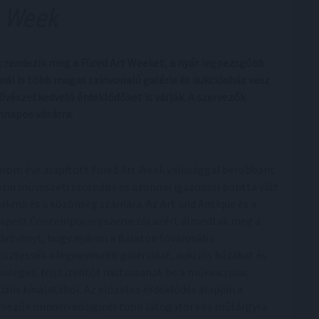
t Week
tt rendezik meg a Füred Art Weeket, a nyár legpezsgőbb
ál is több magas színvonalú galéria és aukciósház vesz
vészetkedvelő érdeklődőket is várják. A szervezők
napos vásárra.
árom éve alapított Füred Art Week valósággal berobbant
azai művészeti szcénába és azonnal igazodási ponttá vált
zakma és a közönség számára. Az Art and Antique és a
apest Contemporary szervezői azért álmodtak meg a
dezvényt, hogy nyáron a Balaton fővárosába
töztessék a legnevesebb galériákat, aukciós házakat és
önleges, friss ízelítőt mutassanak be a műkincspiac
uális kínálatából. Az előzetes érdeklődés alapján a
rvezők minden eddiginél több látogatóra és műtárgyra