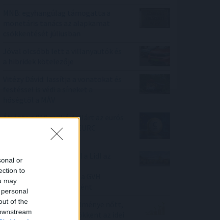
MNB: egyhangúlag támogatta a
monetáris tanács az alapkamat
csökkentését júliusban
Jóval olcsóbb lett a villanyautók és
a hibridek kötelezője
Vitézy Dávid: lassítja a vonatokat és
festéssel is védi a síneket a
hőségtől a MÁV
Átlépte a 810 millió dollárt az eurós
stabilcoinok piaca, az EURC
toronymagasan vezet
Körültekintőbben jár el a Lidl az
sonal or
árakkal kapcsolatos
ection to
kommunikációja során a GVH
ou may
eljárásnak eredményeként
 personal
out of the
Az Erste működési eredménye nőtt,
 downstream
adózott eredménye csökkent az idei