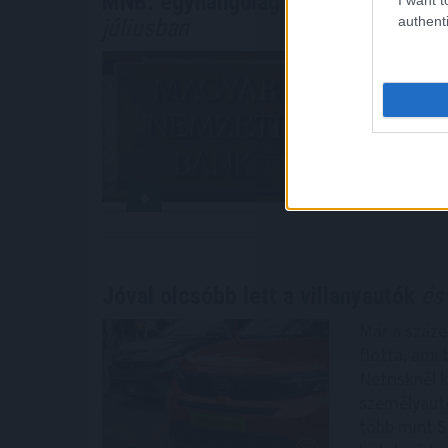
MNB: egyhangúlag támogatta a mon
authenti
júliusban
Enyhangúla
Monetáris T
csökkentésé
rövidített 
2026. 08. 05. 2
Jóval olcsóbb lett a villanyautók
és 
Már a száze
flotta, ami 
Netrisknél 
személyautó
több mint 5