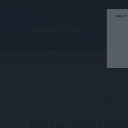
2026. augusztus 6., csütörtök - Berta
Hiteles
Hírek
Tőzsde
Kriptovaluta
Stabilcoin
Kezdőoldal
//
Hírek
// Több ezer értékes műkincs érkezik
Több ezer értékes műkin