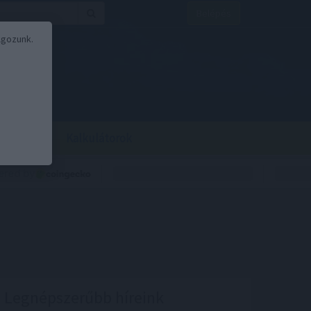
Belépés
lgozunk.
BOR
BIRS
Kalkulátorok
Legnépszerűbb híreink