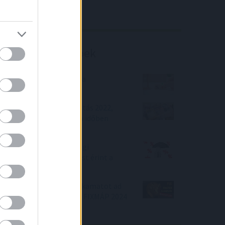
Richter elemzés
Befektetési tippek
Megemelte a kormány a
Babakötvény kamatát
Lakásfelújítási támogatás 2022,
milliókat nyerhetsz, ha időben
lépsz!
Közel félmillió lakossági
jelzáloghitel-szerződést érint a
kamatstop
Új Állampír! Mennyi fix kamatot ad
most a Fix Állampapír? FIXMÁP 2024
Q4