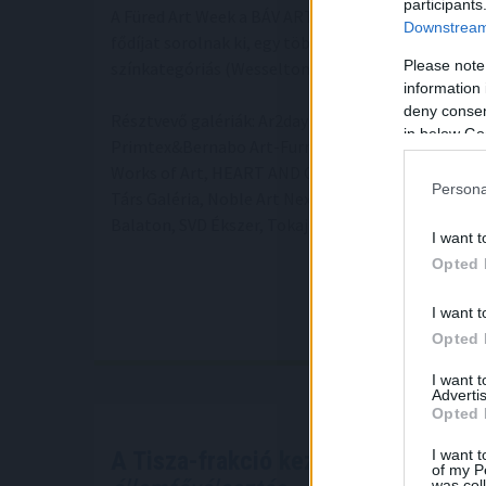
participants
A Füred Art Week a BÁV ART felajánlásából nyerem
Downstream 
fődíjat sorolnak ki, egy több mint 200 000 forint 
Please note
színkategóriás (Wesselton) valódi gyémántkővel dí
information 
deny consent
Résztvevő galériák: Ar2day Gallery, acb Galéria, A
in below Go
Primtex&Bernabo Art-Furniture, Cogito Art Galéria,
Works of Art, HEART AND CHERRY, Lumas Galéria,
Persona
Társ Galéria, Noble Art Nexus, Orgona 22 Galéri
Balaton, SVD Ékszer, Tokaj Art Wein, Kolibri Art Stu
I want t
Opted 
I want t
Opted 
I want 
Advertis
Opted 
I want t
A Tisza-frakció kezdeményezte, ho
of my P
was col