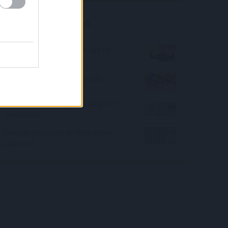
Kalkulátor ajánló
Vagy-e olyan okos, mint egy 10
éves?
Születésnapi képeslap küldő
Mennyit tudsz Magyarországról? -
nehezített
Európai országok és fővárosaik -
alapszint