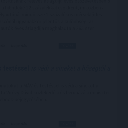
ztosításának féléves átlagdíja éves összevetésben 8
, a hibrideké 12 százalékkal csökkent, miközben a
lyautónál mindössze 2 százalékos mérséklődés
cascónál ugyanakkor jelentős a különbség: az
autók éves átlagdíja meghaladta a 263 ezer
1:00
Megosztás:
TOVÁBB
s festéssel
is védi a síneket a hőségtől a
onatokat a MÁV és festéssel is védi a síneket a
rta Vitézy Dávid közlekedési és beruházási miniszter
cebook-bejegyzésében.
0:00
Megosztás:
TOVÁBB