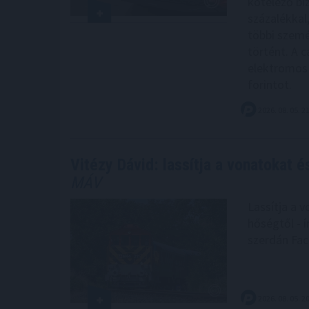
kötelező bi
százalékkal
többi szemé
történt. A 
elektromos 
forintot.
2026. 08. 05. 2
Vitézy Dávid: lassítja a vonatokat é
MÁV
Lassítja a v
hőségtől - í
szerdán Fa
2026. 08. 05. 2