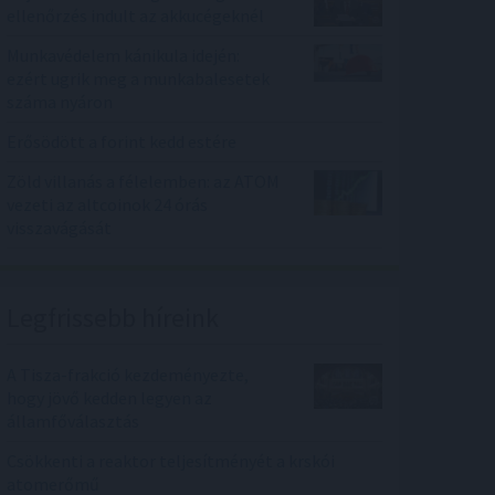
ellenőrzés indult az akkucégeknél
Munkavédelem kánikula idején:
ezért ugrik meg a munkabalesetek
száma nyáron
Erősödött a forint kedd estére
Zöld villanás a félelemben: az ATOM
vezeti az altcoinok 24 órás
visszavágását
Legfrissebb híreink
A Tisza-frakció kezdeményezte,
hogy jövő kedden legyen az
államfőválasztás
Csökkenti a reaktor teljesítményét a krskói
atomerőmű