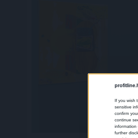
profitline
If you wish 
sensitive in
confirm you
continue se
information 
further disc