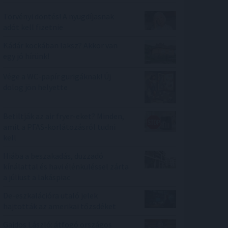
Törvényi döntés! A nyugdíjasnak
adót kell fizetnie
Kádár kockában laksz? Akkor van
egy jó hírünk!
Vége a WC-papír gurigáknak! Új
dolog jön helyette
Betiltják az air fryer-eket? Minden,
amit a PFAS-korlátozásról tudni
kell
Hiába a beszakadás, duzzadó
kínálattal és havi élénküléssel zárta
a júliust a lakáspiac
De-eszkalációra utaló jelek
hajtották az amerikai tőzsdéket
Gajdos László: átfogó országos