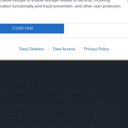
etáris tanács
az alapkamat csökkentését
cation functionality and fraud prevention, and other user protection.
g szavaztak a Magyar Nemzeti Bank (MNB)
anácsának tagjai a július 21-i ülésen az alapkamat
CONFIRM
ről - olvasható az MNB honlapján szerdán közzétett
jegyzőkönyvben.
Data Deletion
Data Access
Privacy Policy
2:00
Megosztás:
TOVÁBB
a hibridek kötelezője
zres nagyságrend felett van a magyar villanyautó-
bő 40 százalékos bővülést jelent éves szinten. A
kötött kgfb-szerződéseken belül az elektromos
k aránya júniusra 3,6 százalékra, a hibrideké pedig
 százalékra emelkedett. Az elektromos autók