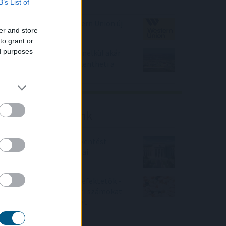
B’s List of
első félévben
A Solanára épül a Western Union új
er and store
stabilcoinkártyája
to grant or
ed purposes
Minden egyes hét Paks nélkül akár
közel 0,1%-kal is csökkentheti a
GDP-t
Friss elemzéseink
Fokozatos kamatcsökkentést
támogatnak az amerikai
jegybankárok
Örülhetnek a Richter befektetők -
piaci konszenzus feletti számokat
közölt a tőzsdei vállalat
4IG elemzés