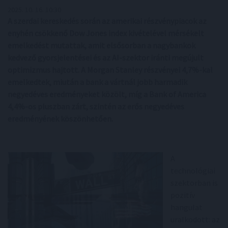
2025. 10. 16. 10:30
A szerdai kereskedés során az amerikai részvénypiacok az
enyhén csökkenő Dow Jones index kivételével mérsékelt
emelkedést mutattak, amit elsősorban a nagybankok
kedvező gyorsjelentései és az AI-szektor iránti megújult
optimizmus hajtott. A Morgan Stanley részvényei 4,7%-kal
emelkedtek, miután a bank a vártnál jobb harmadik
negyedéves eredményeket közölt, míg a Bank of America
4,4%-os pluszban zárt, szintén az erős negyedéves
eredményének köszönhetően.
A
technológiai
szektorban is
pozitív
hangulat
uralkodott: az