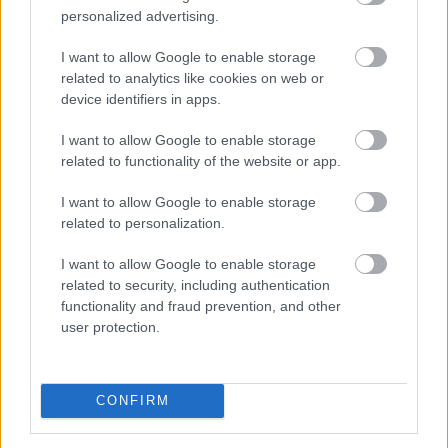
personalized advertising.
I want to allow Google to enable storage
related to analytics like cookies on web or
device identifiers in apps.
I want to allow Google to enable storage
related to functionality of the website or app.
A Nemzeti Adó- és Vámhivatal (NAV) ma kiadta az első
I want to allow Google to enable storage
hardveralapú e-pénztárgép forgalmazási engedélyét. Az
related to personalization.
új megoldás a pénztárgéphasználatra kötelezett
vállalkozásokat segíti már most, két évvel az online
I want to allow Google to enable storage
pénztárgépek végleges kivezetése előtt.
related to security, including authentication
functionality and fraud prevention, and other
2026. 08. 09. 04:00
user protection.
Megosztás:
TOVÁBB
CONFIRM