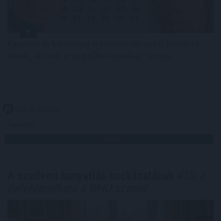
Egyetlen év különbség is komoly változást jelenthet
annak, aki már a nyugdíjba vonulását tervezi.
2026. 08. 09. 01:00
Megosztás:
TOVÁBB
A szellemi hanyatlás kockázatának
45%-a
befolyásolható a WHO szerint