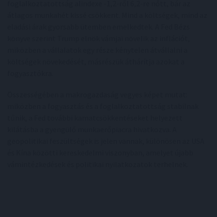
foglalkoztatottság alindexe -1,2-ről 6,2-re nőtt, bár az
átlagos munkahét kissé csökkent. Mind a költségek, mind az
eladási árak gyorsabb ütemben emelkedtek. A Fed Bézs
könyve szerint Trump elnök vámjai növelik az inflációt,
miközben a vállalatok egy része kénytelen átvállalni a
költségek növekedését, másrészük áthárítja azokat a
fogyasztókra.
Összességében a makrogazdaság vegyes képet mutat:
miközben a fogyasztás és a foglalkoztatottság stabilnak
tűnik, a Fed további kamatcsökkentéseket helyezett
kilátásba a gyengülő munkaerőpiacra hivatkozva. A
geopolitikai feszültségek is jelen vannak, különösen az USA
és Kína közötti kereskedelmi viszonyban, amelyet újabb
vámintézkedések és politikai nyilatkozatok terhelnek.