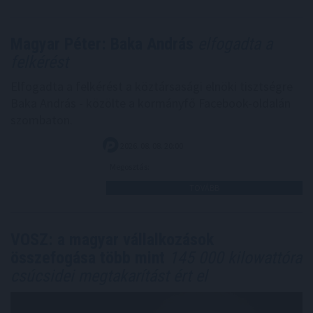
Magyar Péter: Baka András
elfogadta a
felkérést
Elfogadta a felkérést a köztársasági elnöki tisztségre
Baka András - közölte a kormányfő Facebook-oldalán
szombaton.
2026. 08. 08. 20:00
Megosztás:
TOVÁBB
VOSZ: a magyar vállalkozások
összefogása több mint
145 000 kilowattóra
csúcsidei megtakarítást ért el