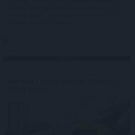
Átvilágítják a Közép- és Kelet-európai Onkológiai
Akadémia Alapítvány működését és gazdálkodását -
közölte Hegedűs Zsolt egészségügyi miniszter a
Facebook-oldalán szombaton.
2026. 08. 09. 13:00
Megosztás:
TOVÁBB
Több mint 116 ezer beteget láttak
el a
mentők júliusban