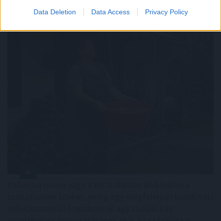
Esővizet tegyünk
a mosógépbe!
Data Deletion
Data Access
Privacy Policy
Esővízzel mosni vagy a WC-t öblíteni első hallásra
szokatlannak tűnhet, pedig egy megfelelően kialakított
esővízhasznosító rendszerrel egy családi ház
vezetékesvíz-fogyasztásának akár 57 százaléka is