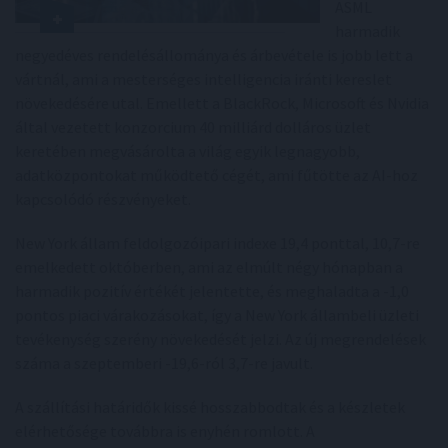
ASML
harmadik
negyedéves rendelésállománya és árbevétele is jobb lett a
vártnál, ami a mesterséges intelligencia iránti kereslet
növekedésére utal. Emellett a BlackRock, Microsoft és Nvidia
által vezetett konzorcium 40 milliárd dolláros üzlet
keretében megvásárolta a világ egyik legnagyobb,
adatközpontokat működtető cégét, ami fűtötte az AI-hoz
kapcsolódó részvényeket.
New York állam feldolgozóipari indexe 19,4 ponttal, 10,7-re
emelkedett októberben, ami az elmúlt négy hónapban a
harmadik pozitív értékét jelentette, és meghaladta a -1,0
pontos piaci várakozásokat, így a New York állambeli üzleti
tevékenység szerény növekedését jelzi. Az új megrendelések
száma a szeptemberi -19,6-ról 3,7-re javult.
A szállítási határidők kissé hosszabbodtak és a készletek
elérhetősége továbbra is enyhén romlott. A