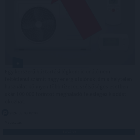
Egy korszerű háztartási légkondicionáló nem
feltétlenül számít nagy energiafalónak, ám a helytelen
használat könnyen több tízezer, szélsőséges esetben
akár 100 000 forintot meghaladó felesleges kiadást
okozhat.
2026. 08. 09. 02:00
Megosztás:
TOVÁBB