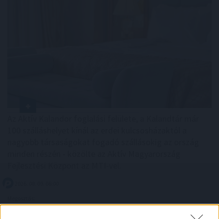
Az Aktív Kalandor foglalási felülete, a Kalandtár már
100 szálláshelyet kínál az erdei kulcsosházaktól a
nagyobb társaságokat fogadó szállásokig az ország
minden részén - közölte az Aktív Magyarország
Fejlesztési Központ az MTI-vel.
2026. 08. 09. 06:00
Megosztás:
TOVÁBB