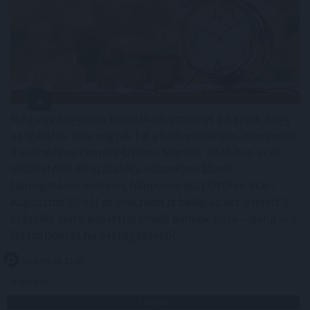
Még egy nagybank kamatkedvezményt ad azért, hogy
az igénylők nála vegyék fel a kedvezményes, maximum
3 százalékos kamatú Otthon Startot. 2026-ban az új
lakáshitelek 80 százaléka valamilyen állami
támogatásos kölcsön, túlnyomórészt Otthon Start.
Augusztus 10-től az UniCredit is belép az ezt a hitelt 3
százalék alatti kamattal kínáló bankok közé – derül ki a
BiztosDöntés.hu összegzéséből.
2026. 08. 08. 21:00
Megosztás:
TOVÁBB