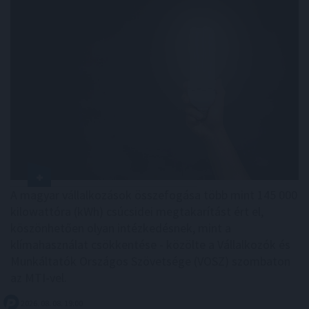
A magyar vállalkozások összefogása több mint 145 000
kilowattóra (kWh) csúcsidei megtakarítást ért el,
köszönhetően olyan intézkedésnek, mint a
klímahasználat csökkentése - közölte a Vállalkozók és
Munkáltatók Országos Szövetsége (VOSZ) szombaton
az MTI-vel.
2026. 08. 08. 19:00