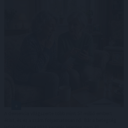
A demencia világszerte több mint 57 millió embert
érint, és ez a szám folyamatosan nő. Bár a betegség
lefolyását megállító kezelés jelenleg nem áll