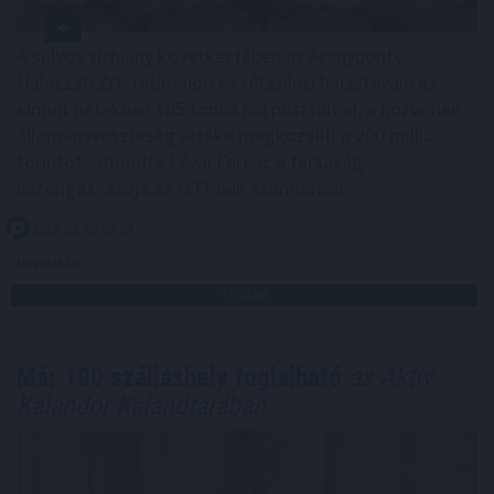
A súlyos vízhiány következtében az Aranyponty
Halászati Zrt. rétimajori és rétszilasi halastavain az
elmúlt hetekben 185 tonna hal pusztult el, a közvetlen
állományveszteség értéke megközelíti a 200 millió
forintot - mondta Lévai Ferenc a társaság
vezérigazgatója az MTI-nek szombaton.
2026. 08. 09. 07:00
Megosztás:
TOVÁBB
Már 100 szálláshely foglalható
az Aktív
Kalandor Kalandtárában