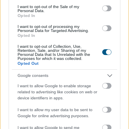
A Vállalkozók és Munkáltatók Országos Szövetsége
consent section.
I want to opt-out of the Sale of my
(VOSZ) által indított Vállalkozói Energiaösszefogáshoz
Personal Data.
Opted In
néhány nap alatt csaknem 350 vállalkozás csatlakozott
az ország 202 településéről, és vállalásaik összesen
I want to opt-out of processing my
Personal Data for Targeted Advertising.
több mint 145 000 kWh csúcsidei energiamegtakarítást
Opted In
jelentettek.
I want to opt-out of Collection, Use,
2026. 08. 09. 05:00
Retention, Sale, and/or Sharing of my
Personal Data that Is Unrelated with the
Purposes for which it was collected.
Megosztás:
Opted Out
TOVÁBB
Google consents
I want to allow Google to enable storage
Hardveralapú e-pénztárgép a piacon –
related to advertising like cookies on web or
újabb
mérföldkő a digitális adózásban
device identifiers in apps.
I want to allow my user data to be sent to
Google for online advertising purposes.
I want to allow Google to send me