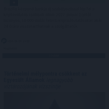
Brazília központi bankja új szabályozással lép fel a
kriptovalutás csalások ellen: 2027. január 1-jétől
bizonyos, 10 000 dollár feletti kriptoátutalásokat akár
24 órára visszatarthatnak a szolgáltatók.
2026. 08. 09. 10:00
Megosztás:
TOVÁBB
Történelmi mélypontra csökkent az
Egyesült Államok
legnagyobb
víztározójának vízszintje