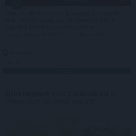
Példa nélkülinek nevezte a gazdasági és energetikai
miniszter szombaton, hogy felmérések szerint a
magyarok 84 százaléka csatlakozott az
energiarendszer terhelésének csökkentéséhez.
2026. 08. 08. 22:00
Megosztás:
TOVÁBB
Újabb nagybank viszi 3 százalék alá
az
Otthon Start lakáshitel kamatát