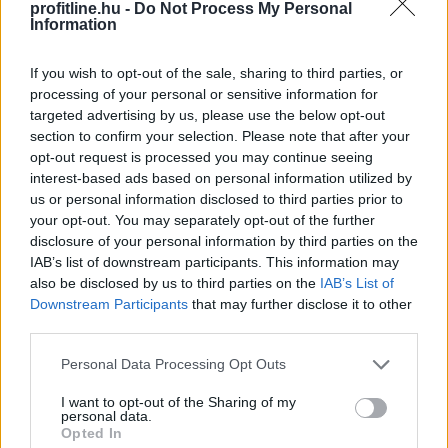
profitline.hu -
Do Not Process My Personal
Information
Véget ért az energiavészhelyzet – a
If you wish to opt-out of the sale, sharing to third parties, or
magyar vállalkozások összefogása
több
processing of your personal or sensitive information for
mint 145 000 kWh csúcsidei megtakarítást
targeted advertising by us, please use the below opt-out
ért el
section to confirm your selection. Please note that after your
opt-out request is processed you may continue seeing
interest-based ads based on personal information utilized by
us or personal information disclosed to third parties prior to
your opt-out. You may separately opt-out of the further
disclosure of your personal information by third parties on the
IAB’s list of downstream participants. This information may
also be disclosed by us to third parties on the
IAB’s List of
Downstream Participants
that may further disclose it to other
third parties.
Please note that this website/app uses one or more Google
Personal Data Processing Opt Outs
services and may gather and store information including but
not limited to your visit or usage behaviour. You may click to
I want to opt-out of the Sharing of my
personal data.
grant or deny consent to Google and its third-party tags to
Opted In
use your data for below specified purposes in below Google