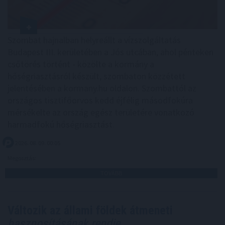
Szombat hajnalban helyreállt a vízszolgáltatás
Budapest III. kerületében a Jós utcában, ahol pénteken
csőtörés történt - közölte a kormány a
hőségriasztásról készült, szombaton közzétett
jelentésében a kormany.hu oldalon. Szombattól az
országos tisztifőorvos kedd éjfélig másodfokúra
mérsékelte az ország egész területére vonatkozó
harmadfokú hőségriasztást.
2026. 08. 09. 00:05
Megosztás:
TOVÁBB
Változik az állami földek átmeneti
hasznosításának rendje