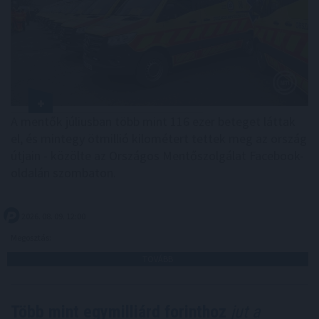
A mentők júliusban több mint 116 ezer beteget láttak
el, és mintegy ötmillió kilométert tettek meg az ország
útjain - közölte az Országos Mentőszolgálat Facebook-
oldalán szombaton.
2026. 08. 09. 12:00
Megosztás:
TOVÁBB
Több mint egymilliárd forinthoz
jut a