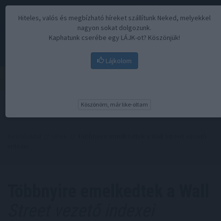
Hiteles, valós és megbízható híreket szállítunk Neked, melyekkel
nagyon sokat dolgozunk.
Kaphatunk cserébe egy LÁJK-ot? Köszönjük!
Lájkolom
Menü
Köszönöm, már like-oltam
Kezdőoldal
//
Hírek
// Többnyire emelkedtek a Wall Street vezető
indexei
Többnyire emelkedtek a Wall
Street vezető indexei