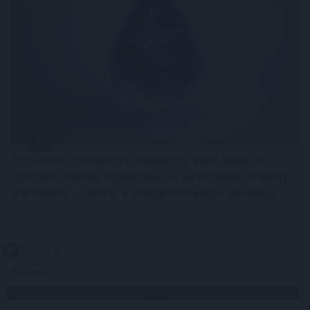
Történelmi mélypontra csökkent a Lake Mead, az
Egyesült Államok legnagyobb víztározójának vízszintje
szombaton – derül ki a vízügyi hatóságok adataiból.
2026. 08. 09. 09:00
Megosztás:
TOVÁBB