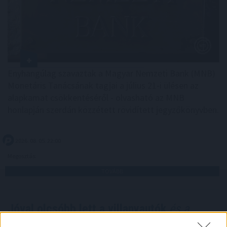
Enyhangúlag szavaztak a Magyar Nemzeti Bank (MNB)
Monetáris Tanácsának tagjai a július 21-i ülésen az
alapkamat csökkentéséről - olvasható az MNB
honlapján szerdán közzétett rövidített jegyzőkönyvben.
2026. 08. 05. 22:00
Megosztás:
TOVÁBB
Jóval olcsóbb lett a villanyautók
és a
hibridek kötelezője