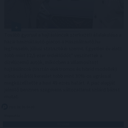
Tovább gyorsul a hajtásláncok szerkezeti átalakulása a
hazai használtautó-piacon a Használtautó.hu
legfrissebb, júliusi statisztikái szerint. Egyetlen év alatt
több mint 12,5 ezer érdeklődőt* veszítettek a
dízelüzemű autók, miközben a villamosított
hajtásláncok (tisztán elektromos és hibrid modellek)
iránti vásárlói kereslet több mint 30%-os ugrással
megközelítette a havi 49 ezres határt. A piac alapját
jelentő benzines szegmens változatlanul szilárd bázist
mutat.
2026. 08. 06. 04:00
Megosztás:
TOVÁBB