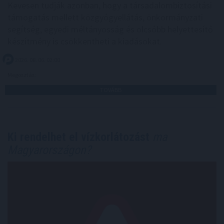
Kevesen tudják azonban, hogy a társadalombiztosítási
támogatás mellett közgyógyellátás, önkormányzati
segítség, egyedi méltányosság és olcsóbb helyettesítő
készítmény is csökkentheti a kiadásokat.
2026. 08. 06. 02:00
Megosztás:
TOVÁBB
Ki rendelhet el vízkorlátozást
ma
Magyarországon?