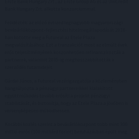
Erste Bank Hungary Zrt., az Erste Group AG és az UniCredit
Bank Hungary Zrt. alkotta konzorciummal.
Felidézték: az előző évtized legnagyobb magyarországi
bevásárlóközpont-fejlesztési hitelmegállapodását 2018-
ban kötötte meg a Futureal az Etele Plaza
megvalósításához. Ezt a tranzakciót most az elmúlt évek
erős teljesítményének köszönhetően refinanszírozták a
partnerek, valamint 2035-ig meghosszabbították a
szerződés futamidejét.
Gárdai János, a Futureal vezérigazgatója a közleményben
hangsúlyozta: a pénzügyi partnereikkel kialakított
együttműködés tovább erősíti a projekt pénzügyi
stabilitását, és biztosítja, hogy az Etele Plaza a jövőben is
versenyképesen működhessen.
Korábbi közlés szerint a bevásárlóközpont több mint 300
millió eurós (100 milliárd forint) beruházásban épült meg.