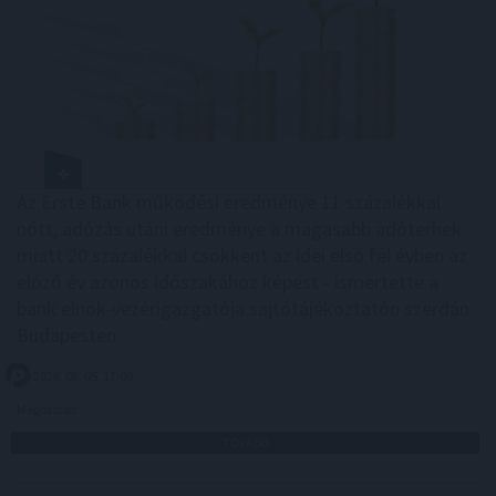
Az Erste Bank működési eredménye 11 százalékkal
nőtt, adózás utáni eredménye a magasabb adóterhek
miatt 20 százalékkal csökkent az idei első fél évben az
előző év azonos időszakához képest - ismertette a
bank elnök-vezérigazgatója sajtótájékoztatón szerdán
Budapesten.
2026. 08. 05. 17:00
Megosztás:
TOVÁBB