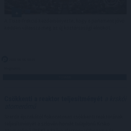
A Tisza-frakció kezdeményezte, hogy a parlament jövő
kedden válassza meg az új köztársasági elnököt.
2026. 08. 06. 00:05
Megosztás:
TOVÁBB
Csökkenti a reaktor teljesítményét
a krskói
atomerőmű
Szerda éjszakától fokozatosan csökkenti reaktorának
teljesítményét a szlovén-horvát tulajdonú Krsko
Atomerőmű (NEK) a Száva alacsony vízhozama és