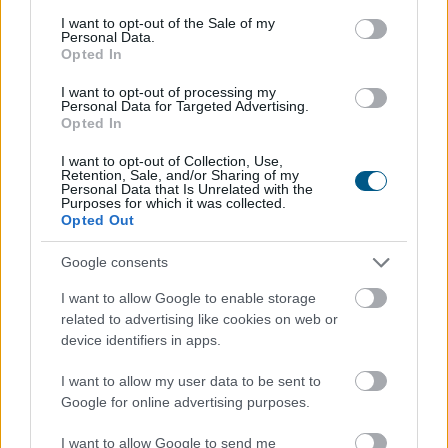
biztosításának féléves átlagdíja éves összevetésben 8
consent section.
I want to opt-out of the Sale of my
százalékkal, a hibrideké 12 százalékkal csökkent,
Personal Data.
Opted In
miközben a többi személyautónál mindössze 2
százalékos mérséklődés történt. A cascónál
I want to opt-out of processing my
ugyanakkor jelentős a különbség: az elektromos autók
Personal Data for Targeted Advertising.
Opted In
éves átlagdíja meghaladta a 263 ezer forintot.
I want to opt-out of Collection, Use,
2026. 08. 05. 21:00
Retention, Sale, and/or Sharing of my
Personal Data that Is Unrelated with the
Megosztás:
Purposes for which it was collected.
Opted Out
TOVÁBB
Google consents
Vitézy Dávid: lassítja a vonatokat és
I want to allow Google to enable storage
related to advertising like cookies on web or
festéssel
is védi a síneket a hőségtől a
device identifiers in apps.
MÁV
I want to allow my user data to be sent to
Google for online advertising purposes.
I want to allow Google to send me