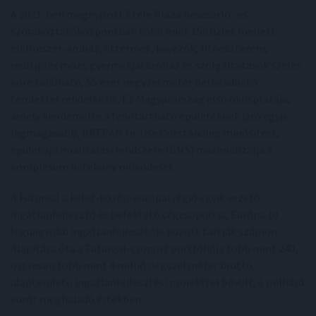
A 2021-ben megnyitott Etele Plaza bevásárló- és
szórakoztatóközpontban több mint 150 üzlet mellett
élelmiszer-áruház, éttermek, kávézók, fitneszterem,
multiplex mozi, gyermekjátszóház és szolgáltatások széles
köre található, 55 ezer négyzetméter bérbeadható
területtel rendelkezik. Ez Magyarország első okosplázája,
amely kiérdemelte a fenntartható épületeknek járó egyik
legmagasabb, BREEAM In-Use Outstanding minősítést,
épületoptimalizálási rendszere (BMS) maximalizálja a
komplexum hatékony működését.
A Futureal a kelet-közép-európai régió egyik vezető
ingatlanfejlesztő és befektető cégcsoportja, Európa 10
legnagyobb ingatlanfejlesztője között tartják számon.
Alapítása óta a Futureal-csoport portfóliója több mint 240,
összesen több mint 4 millió négyzetméter bruttó
alapterületű ingatlanfejlesztési projekttel bővült, 6 milliárd
eurót meghaladó értékben.