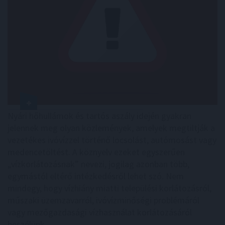
Nyári hőhullámok és tartós aszály idején gyakran
jelennek meg olyan közlemények, amelyek megtiltják a
vezetékes ivóvízzel történő locsolást, autómosást vagy
medencetöltést. A köznyelv ezeket egyszerűen
„vízkorlátozásnak” nevezi, jogilag azonban több,
egymástól eltérő intézkedésről lehet szó. Nem
mindegy, hogy vízhiány miatti települési korlátozásról,
műszaki üzemzavarról, ivóvízminőségi problémáról
vagy mezőgazdasági vízhasználat korlátozásáról
beszélünk.