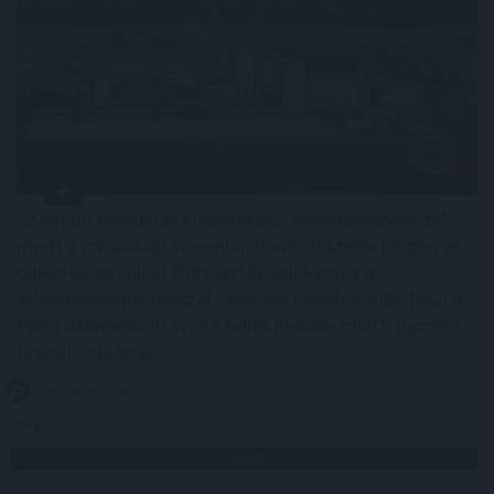
Az elmúlt napokban kibontakozó energiavészhelyzet
miatt a gazdasági szereplők részéről széles körben és
önkéntesen vállalt fogyasztáscsökkentés a
villamosenergia hálózat számára kezelhetőbbé teszi a
Paksi Atomerőmű szinte teljes kiesése miatti roppant
feszült helyzetet.
2026. 08. 05. 15:00
Megosztás:
TOVÁBB