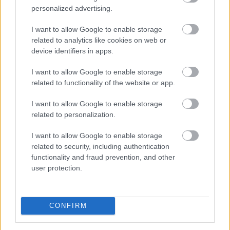
personalized advertising.
I want to allow Google to enable storage
related to analytics like cookies on web or
device identifiers in apps.
I want to allow Google to enable storage
related to functionality of the website or app.
I want to allow Google to enable storage
related to personalization.
Lassítja a vonatokat a MÁV és festéssel is védi a
síneket a hőségtől - írta Vitézy Dávid közlekedési és
I want to allow Google to enable storage
beruházási miniszter szerdán Facebook-bejegyzésében.
related to security, including authentication
functionality and fraud prevention, and other
user protection.
2026. 08. 05. 20:00
Megosztás:
CONFIRM
TOVÁBB