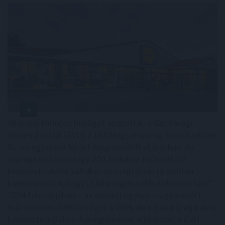
48 millió forintos bírságot szabott ki a Gazdasági
Versenyhivatal (GVH) a Lidl Magyarország Kereskedelmi
Bt.-re egy most lezárt megismételt eljárásban. Az
országszerte mintegy 200 áruházat működtető
kiskereskedelmi vállalkozás megtévesztő módon
kommunikálta, hogy „Lidl a legolcsóbb élelmiszerlánc”.
2024 februárjában – az eredeti ügyben – ugyanezért
már elmarasztalta a céget a GVH, de a Kúria új eljárásra
kötelezte a GVH-t. A megismételt eljárásban a GVH