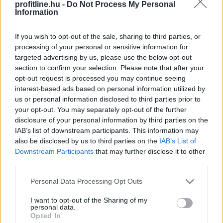
profitline.hu -
Do Not Process My Personal
Information
If you wish to opt-out of the sale, sharing to third parties, or
processing of your personal or sensitive information for
targeted advertising by us, please use the below opt-out
section to confirm your selection. Please note that after your
opt-out request is processed you may continue seeing
interest-based ads based on personal information utilized by
us or personal information disclosed to third parties prior to
your opt-out. You may separately opt-out of the further
disclosure of your personal information by third parties on the
IAB’s list of downstream participants. This information may
also be disclosed by us to third parties on the
IAB’s List of
Downstream Participants
that may further disclose it to other
Már a százezres nagyságrend felett van a magyar
third parties.
villanyautó-flotta, ami bő 40 százalékos bővülést jelent
éves szinten. A Netrisknél kötött kgfb-szerződéseken
Please note that this website/app uses one or more Google
Personal Data Processing Opt Outs
services and may gather and store information including but
belül az elektromos személyautók aránya júniusra 3,6
not limited to your visit or usage behaviour. You may click to
I want to opt-out of the Sharing of my
százalékra, a hibrideké pedig több mint 5 százalékra
personal data.
grant or deny consent to Google and its third-party tags to
emelkedett. Az elektromos autók kötelező
Opted In
use your data for below specified purposes in below Google