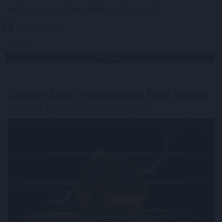
hosszú távú részvénybefektetések iránt.
2026. 08. 05. 13:00
Megosztás:
TOVÁBB
Cardano áttöri a blokkláncok közti falakat,
az ADA egyhavi csúcsra ugrott