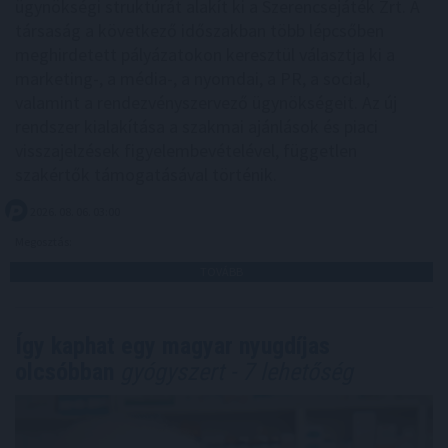
ügynökségi struktúrát alakít ki a Szerencsejáték Zrt. A
társaság a következő időszakban több lépcsőben
meghirdetett pályázatokon keresztül választja ki a
marketing-, a média-, a nyomdai, a PR, a social,
valamint a rendezvényszervező ügynökségeit. Az új
rendszer kialakítása a szakmai ajánlások és piaci
visszajelzések figyelembevételével, független
szakértők támogatásával történik.
2026. 08. 06. 03:00
Megosztás:
TOVÁBB
Így kaphat egy magyar nyugdíjas
olcsóbban
gyógyszert - 7 lehetőség