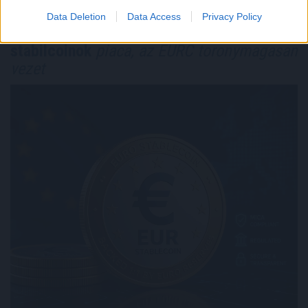
Data Deletion
Data Access
Privacy Policy
Átlépte a 810 millió dollárt az eurós
stabilcoinok
piaca, az EURC toronymagasan
vezet