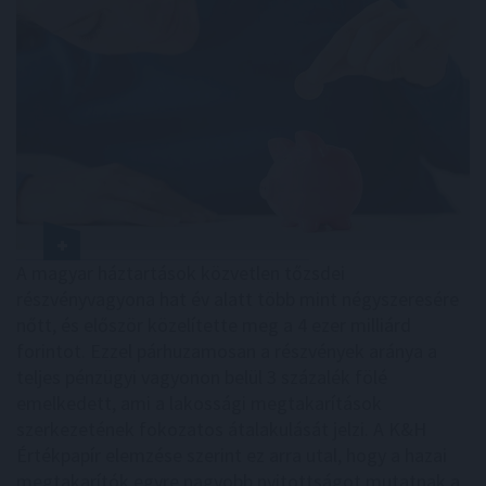
A magyar háztartások közvetlen tőzsdei
részvényvagyona hat év alatt több mint négyszeresére
nőtt, és először közelítette meg a 4 ezer milliárd
forintot. Ezzel párhuzamosan a részvények aránya a
teljes pénzügyi vagyonon belül 3 százalék fölé
emelkedett, ami a lakossági megtakarítások
szerkezetének fokozatos átalakulását jelzi. A K&H
Értékpapír elemzése szerint ez arra utal, hogy a hazai
megtakarítók egyre nagyobb nyitottságot mutatnak a