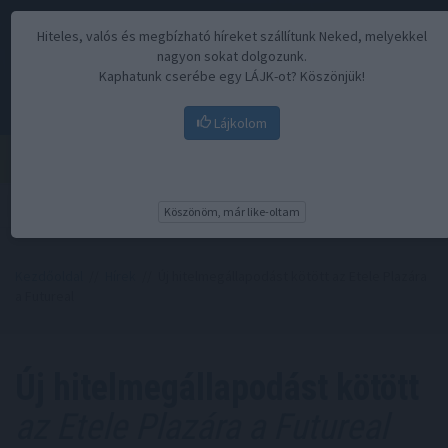
Hiteles, valós és megbízható híreket szállítunk Neked, melyekkel
nagyon sokat dolgozunk.
Kaphatunk cserébe egy LÁJK-ot? Köszönjük!
Lájkolom
Menü
Köszönöm, már like-oltam
Kezdőoldal
//
Hírek
// Új hitelmegállapodást kötött az Etele Plazára
a Futureal
Új hitelmegállapodást kötött
az Etele Plazára a Futureal