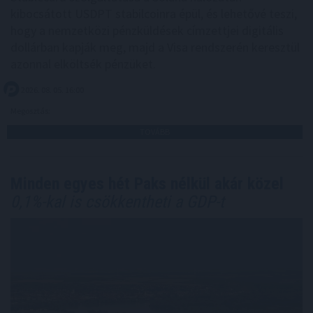
kibocsátott USDPT stabilcoinra épül, és lehetővé teszi,
hogy a nemzetközi pénzküldések címzettjei digitális
dollárban kapják meg, majd a Visa rendszerén keresztül
azonnal elköltsék pénzüket.
2026. 08. 05. 16:00
Megosztás:
TOVÁBB
Minden egyes hét Paks nélkül akár közel
0,1%-kal is csökkentheti a GDP-t