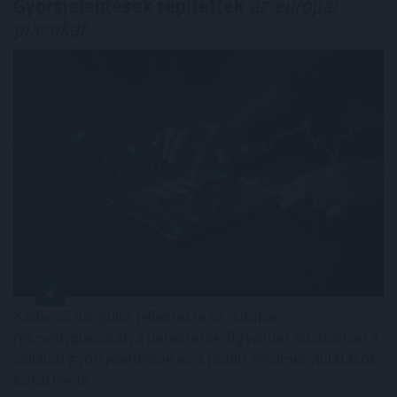
Gyorsjelentések repítették
az európai
piacokat
Kedvező hangulat jellemezte az európai
részvénypiacokat, a befektetők figyelmét elsősorban a
vállalati gyorsjelentések és a javuló eredménykilátások
kötötték le.