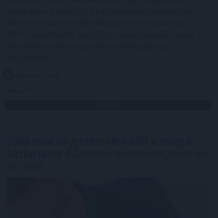
érdekében. A pénzügyi és ingatlanpiaci lehetőségek,
illetve a családi tervek időközben is változhatnak. Az
OTP Lakástakarék megújított konstrukciója ezekre a
kiszámíthatatlan helyzetekre kínál rugalmas
megoldást.
2026. 08. 05. 14:00
Megosztás:
TOVÁBB
Több mint négyszeresére nőtt a magyar
háztartások
közvetlen részvényvagyona hat
év alatt