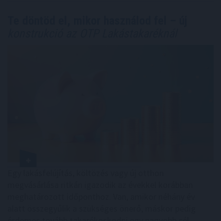
Te döntöd el, mikor használod fel – új
konstrukció az OTP Lakástakaréknál
Egy lakásfelújítás, költözés vagy új otthon
megvásárlása ritkán igazodik az évekkel korábban
meghatározott időponthoz. Van, amikor néhány év
alatt összegyűlik a szükséges önerő, máskor pedig
érdemes tovább takarékoskodni egy nagyobb cél