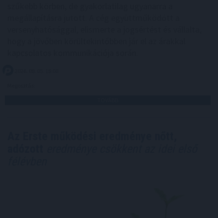
szűkebb körben, de gyakorlatilag ugyanarra a
megállapításra jutott. A cég együttműködött a
versenyhatósággal, elismerte a jogsértést és vállalta,
hogy a jövőben körültekintőbben jár el az árakkal
kapcsolatos kommunikációja során.
2026. 08. 05. 18:00
Megosztás:
TOVÁBB
Az Erste működési eredménye nőtt,
adózott
eredménye csökkent az idei első
félévben