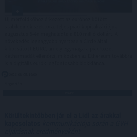
Új mérföldkőhöz érkezett az euróhoz kötött
stabilcoinok szektora: teljes piaci kapitalizációjuk
augusztus 5-én meghaladta a 810 millió dollárt. A
növekedés legnagyobb nyertese a Circle által
kibocsátott EURC, amely egymaga a piac közel
kétharmadát ellenőrzi, miközben az Ethereum továbbra
is a digitális eurók legfontosabb blokklánca.
2026. 08. 05. 19:00
Megosztás:
TOVÁBB
Körültekintőbben jár el a Lidl az árakkal
kapcsolatos
kommunikációja során a GVH
eljárásnak eredményeként