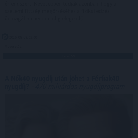
érrendszert. Kevesebben tudják azonban, hogy a
szellemi fittség megőrzéséhez a fizikai edzés
önmagában nem mindig elegendő .
2026. 08. 08. 03:00
Megosztás:
TOVÁBB
A Nők40 nyugdíj után jöhet a Férfiak40
nyugdíj?
- 470 milliárdos nyugdíjprogram