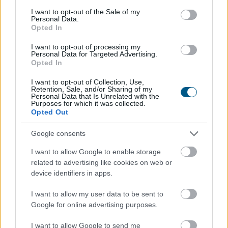
hőhullámok és az energiapiacon tapasztalható
consent section.
I want to opt-out of the Sale of my
dinamikák felnyomták a gabonafélék, a növényi olajok
Personal Data.
Opted In
és a cukor árát – adta hírül az ENSZ Élelmezésügyi és
Mezőgazdasági Szervezete (FAO).
I want to opt-out of processing my
Personal Data for Targeted Advertising.
2026. 08. 08. 05:00
Opted In
Megosztás:
I want to opt-out of Collection, Use,
Retention, Sale, and/or Sharing of my
TOVÁBB
Personal Data that Is Unrelated with the
Purposes for which it was collected.
Opted Out
Megérkezett az eső a
Duna vízgyűjtőjére
Google consents
I want to allow Google to enable storage
related to advertising like cookies on web or
device identifiers in apps.
I want to allow my user data to be sent to
Google for online advertising purposes.
I want to allow Google to send me