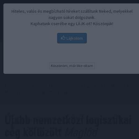
Hiteles, valós és megbízható híreket szállítunk Neked, melyekkel
nagyon sokat dolgozunk.
Kaphatunk cserébe egy LÁJK-ot? Köszönjük!
Lájkolom
Menü
Köszönöm, már like-oltam
Kezdőoldal
//
Hírek
// Újabb nemzetközi logisztikai cég költözött
Maglód népszerű logisztikai parkjába
Újabb nemzetközi logisztikai
cég költözött
Maglód