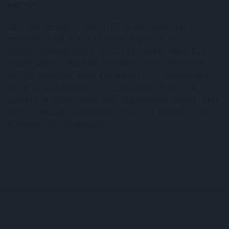
kapcsán.
„Büszkék vagyunk rá, hogy a HGL Group bizalmát is
elnyertük, és külön örülünk annak, hogy tervezett
növekedésüket minden eszközzel támogatni tudjuk. Ez a
megállapodás a megalapozott fejlesztési és bérbeadási
koncepciónk újabb sikere. Kiemelten fontos jelenlétünk a
reptér vonzáskörzetében, és az együttműködéssel egy
izgalmas és meghatározó piaci szegmensben léptünk ismét
előre” – hangsúlyozta Bodahelyi András, a HelloParks senior
üzletfejlesztési menedzsere.