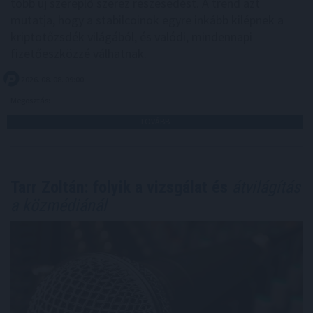
több új szereplő szerez részesedést. A trend azt
mutatja, hogy a stabilcoinok egyre inkább kilépnek a
kriptotőzsdék világából, és valódi, mindennapi
fizetőeszközzé válhatnak.
2026. 08. 08. 09:00
Megosztás:
TOVÁBB
Tarr Zoltán: folyik a vizsgálat és
átvilágítás
a közmédiánál