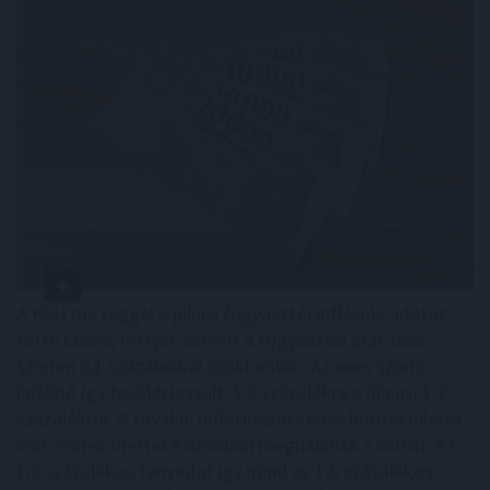
A KSH ma reggel a júliusi fogyasztói inflációs adatot
tette közzé, melyek szerint a fogyasztói árak havi
szinten 0,1 százalékkal csökkentek. Az éves szintű
infláció így tovább lassult: 1,2 százalékra a júniusi 1,7
százalékról. A további inflációcsökkenés borítékolható
volt, ennek mértéke azonban meghaladta a vártat. Az
1,2 százalékos tényadat így mind az 1,6 százalékos