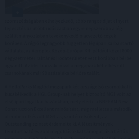
szomszédságában elhelyezkedő, több rangos díjat elnyert
fejlesztés az utóbbi időszakban egyre népszerűbb a légi
szállítmányozásban tevékenykedő piacvezető cégek
körében. A régió legnagyobb független légiipari karbantartó
vállalata, az Aeroplex Közép-Európai Kft. például közel 8000
négyzetméter raktár és irodaterületet vett korábban bérbe
ugyanitt. Az idei tranzakcióival a megapark két elkészült
csarnokának már 90 százaléka bérlőre talált.
A HelloParks Maglód megapark két országelső csarnokkal is
büszkélkedik: a HGL Group-nak helyet biztosító MG1 volt az
első ipari ingatlan hazánkban, mely elérte a BREEAM New
Construction Excellent minősítést, míg mellette a második
ütemben elkészült MG3-as, szintén elsőként, az
Outstanding szintet érdemelte ki. A létesítmények
fenntartható és zöld megoldásokkal támogatják a bérlők
mindennapi működését. A hatékonyságot szolgálják többek