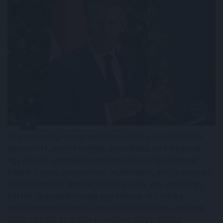
Magyarország energiaellátása stabil, az ivóvízellátás
biztosított, ezért feloldják a rendkívüli intézkedések
egy részét, ugyanakkor folyamatosan figyelemmel
kísérik a paksi atomerőmű működését, ahol a mostani
vízállásjelzések alapján "halvány esély van arra", hogy
hétfőn újraindulhat még egy turbina - közölte a
miniszterelnök pénteki sajtótájékoztatóján, amelyen
azzal vádolta az Orbán-kormányt, hogy drámai