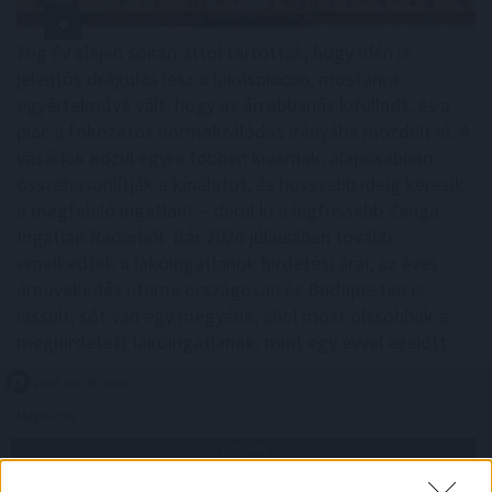
Míg év elején sokan attól tartottak, hogy idén is
jelentős drágulás lesz a lakáspiacon, mostanra
egyértelművé vált, hogy az árrobbanás kifulladt, és a
piac a fokozatos normalizálódás irányába mozdult el. A
vásárlók közül egyre többen kivárnak, alaposabban
összehasonlítják a kínálatot, és hosszabb ideig keresik
a megfelelő ingatlant – derül ki a legfrissebb Zenga
Ingatlan Radarból. Bár 2026 júliusában tovább
emelkedtek a lakóingatlanok hirdetési árai, az éves
árnövekedés üteme országosan és Budapesten is
lassult, sőt van egy megyénk, ahol most olcsóbbak a
meghirdetett lakóingatlanok, mint egy évvel ezelőtt.
2026. 08. 08. 06:00
Megosztás:
TOVÁBB