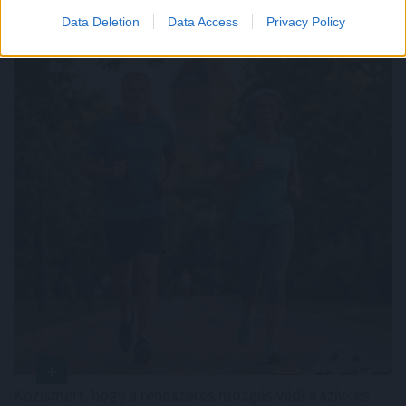
Data Deletion
Data Access
Privacy Policy
Közismert, hogy a rendszeres mozgás védi a szív- és