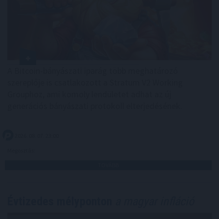
A Bitcoin-bányászati iparág több meghatározó
szereplője is csatlakozott a Stratum V2 Working
Grouphoz, ami komoly lendületet adhat az új
generációs bányászati protokoll elterjedésének.
2026. 08. 07. 23:00
Megosztás:
TOVÁBB
Évtizedes mélyponton
a magyar infláció