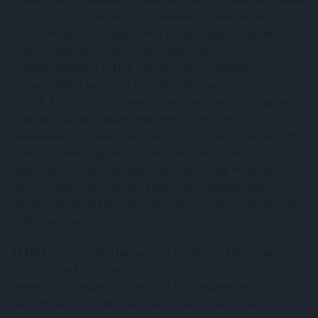
között a tetőn elhelyezett napelemek – amelyeknek
köszönhetően az irodák primer energiafogyasztása nulla
lehet –, valamint a HelloParks saját fejlesztésű
mobilapplikációja is. Még a tetőre hulló csapadék is
felhasználásra kerül, ezt locsolási céllal egy külön tárolóba
gyűjtik. A közös területeken smart ready lámpák világítanak,
a raktárak parkolójában pedig elektromos autó töltők is
rendelkezésre állnak majd. A korszerű technológia mellett a
fejlesztő, amely egyben a létesítmények üzemeltetője is,
rugalmas és minden aktuális szabályozásnak megfelelő,
speciális igényekre szabott kialakítási megoldásokat,
valamint kedvező feltételrendszert biztosít folyamatosan
fejlődő partnereinek.
Az MG1-es csarnokba hamarosan beköltöző HGL Group
működésének középpontjában a különleges bánásmódot,
kiemelt gyorsaságot és fokozott biztonságot igénylő,
nagyértékű és érzékeny áruk szállítása és kezelése áll. A