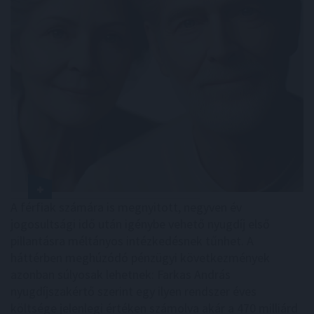
A férfiak számára is megnyitott, negyven év
jogosultsági idő után igénybe vehető nyugdíj első
pillantásra méltányos intézkedésnek tűnhet. A
háttérben meghúzódó pénzügyi következmények
azonban súlyosak lehetnek: Farkas András
nyugdíjszakértő szerint egy ilyen rendszer éves
költsége jelenlegi értéken számolva akár a 470 milliárd