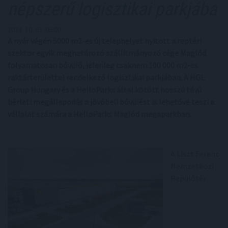
népszerű logisztikai parkjába
2024. 10. 03. 06:00
A nyár végén 5000 m2-es új telephelyet nyitott a reptéri
szektor egyik meghatározó szállítmányozó cége Maglód
folyamatosan bővülő, jelenleg csaknem 100 000 m2-es
raktárterülettel rendelkező logisztikai parkjában. A HGL
Group Hungary és a HelloParks által kötött hosszú távú
bérleti megállapodás a jövőbeli bővülést is lehetővé teszi a
vállalat számára a HelloParks Maglód megaparkban.
A Liszt Ferenc
Nemzetközi
Repülőtér