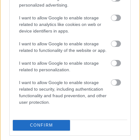
personalized advertising.
I want to allow Google to enable storage
related to analytics like cookies on web or
device identifiers in apps.
Megérkezett a rég várt eső a Duna vízgyűjtőjére, a
I want to allow Google to enable storage
folyó magyarországi szakaszán azonban továbbra is
related to functionality of the website or app.
csak pár centiméteres vízszintváltozások jellemzőek -
közölte az Országos Vízügyi Főigazgatóság
I want to allow Google to enable storage
sajtóosztálya az MTI-vel pénteken.
related to personalization.
2026. 08. 08. 04:00
I want to allow Google to enable storage
related to security, including authentication
Megosztás:
functionality and fraud prevention, and other
TOVÁBB
user protection.
Új tudományos tény: A futás mellett
az
CONFIRM
agyadat is futtatni kell