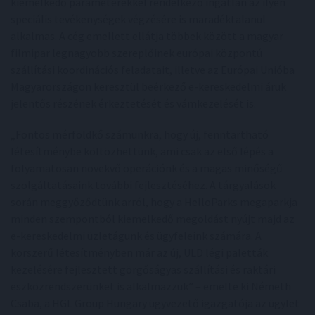
kiemelkedő paraméterekkel rendelkező ingatlan az ilyen
speciális tevékenységek végzésére is maradéktalanul
alkalmas. A cég emellett ellátja többek között a magyar
filmipar legnagyobb szereplőinek európai központú
szállítási koordinációs feladatait, illetve az Európai Unióba
Magyarországon keresztül beérkező e-kereskedelmi áruk
jelentős részének érkeztetését és vámkezelését is.
„Fontos mérföldkő számunkra, hogy új, fenntartható
létesítménybe költözhettünk, ami csak az első lépés a
folyamatosan növekvő operációnk és a magas minőségű
szolgáltatásaink további fejlesztéséhez. A tárgyalások
során meggyőződtünk arról, hogy a HelloParks megaparkja
minden szempontból kiemelkedő megoldást nyújt majd az
e-kereskedelmi üzletágunk és ügyfeleink számára. A
korszerű létesítményben már az új, ULD légi paletták
kezelésére fejlesztett görgőságyas szállítási és raktári
eszközrendszerünket is alkalmazzuk” – emelte ki Németh
Csaba, a HGL Group Hungary ügyvezető igazgatója az ügylet