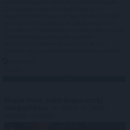
piaci konszenzusnál, mind a mi – ennél alacsonyabb –
1,4 százalékos várakozásunknál kisebb lett. A
maginflációnál már nem volt ilyen mértékű a lassulás,
ez a mutató 1,9 százalékon állt júliusban a júniusi 2
százalék után. Összességében a mostani alacsony adat
várhatóan megágyaz a további jegybanki
kamatcsökkentéseknek az augusztusi, és nagy
valószínűséggel a szeptemberi kamatdöntő üléseken.
2026. 08. 07. 22:00
Megosztás:
TOVÁBB
Magyar Péter: stabil Magyarország
energiaellátása,
de drámai az Orbán-
kormány öröksége