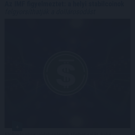
Az IMF figyelmeztet: a helyi stabilcoinok
felgyorsíthatják a dollárosodást
Elsőre logikus védekezésnek tűnhet saját, helyi