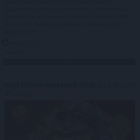
további csúszása komoly versenyelőnyt adhat a
hagyományos pénzügyi rendszernek. A tét nemcsak a
kriptovaluták szabályozási környezete, hanem a több
ezermilliárd dollárosra növekedő tokenizációs piac
jövője is lehet.
2026. 08. 07. 23:59
Megosztás:
TOVÁBB
Nagy Bitcoin-bányászok álltak
be a Stratum
V2 mögé