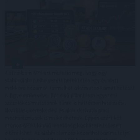
A stabilcoin APY azt mutatja meg, hogy egy
stabilcoinban elhelyezett befektetés egy év alatt
mekkora hozamot termelhet a kamatos kamat hatását
is figyelembe véve. Bár első pillantásra egyszerű
százalékos mutatónak tűnik, a háttérben hitelezési,
likviditási, kereskedési és akár derivatív piaci
mechanizmusok is működhetnek. Éppen ezért két
azonos APY-t kínáló lehetőség kockázata teljesen
eltérő lehet. Az alábbi elemzés közérthetően mutatja