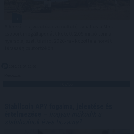
A horvát olajvezeték-üzemeltető Janaf és a Mol-
csoport megállapodást kötött 2,05 millió tonna
nyersolaj szállításáról 2026-ra - közölte a horvát
társaság csütörtökön.
2026. 08. 07. 20:00
Megosztás:
TOVÁBB
Stabilcoin APY fogalma, jelentése és
értelmezése
– hogyan működik a
stabilcoinok éves hozama?