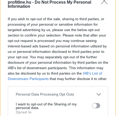
profitline.hu -
Do Not Process My Personal
Information
Enyhén nőtt a FAO élelmiszerár-indexe az
időjárási,
energiapiaci és geopolitikai
If you wish to opt-out of the sale, sharing to third parties, or
aggodalmak közepette
processing of your personal or sensitive information for
targeted advertising by us, please use the below opt-out
section to confirm your selection. Please note that after your
opt-out request is processed you may continue seeing
interest-based ads based on personal information utilized by
us or personal information disclosed to third parties prior to
your opt-out. You may separately opt-out of the further
disclosure of your personal information by third parties on the
IAB’s list of downstream participants. This information may
also be disclosed by us to third parties on the
IAB’s List of
Downstream Participants
that may further disclose it to other
third parties.
Please note that this website/app uses one or more Google
Personal Data Processing Opt Outs
services and may gather and store information including but
not limited to your visit or usage behaviour. You may click to
I want to opt-out of the Sharing of my
A FAO élelmiszer-alapanyagárainak referenciamutatója
personal data.
grant or deny consent to Google and its third-party tags to
enyhén emelkedett júliusban, mivel a közelmúltbeli
Opted In
use your data for below specified purposes in below Google