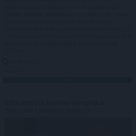
devizához kötött stabilcoint indítani a dolláralapú
digitális tokenek térnyerésével szemben. Az IMF szerint
azonban ez könnyen visszafelé sülhet el: a helyi
stabilcoinok akár még egyszerűbbé is tehetik a dollárba
való menekülést, különösen a feltörekvő piacokon, ahol
eleve erős a devizagyengüléstől és inflációtól való
félelem.
2026. 08. 08. 11:00
Megosztás:
TOVÁBB
Kétszázmillió forintos energetikai
fejlesztés kezdődött Békésen