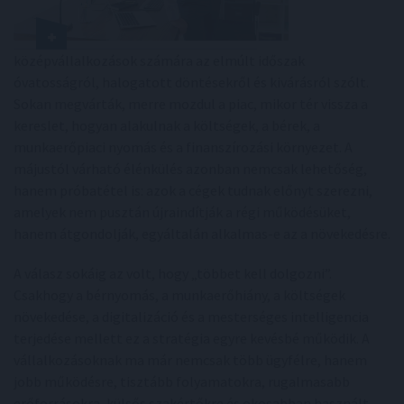
középvállalkozások számára az elmúlt időszak
óvatosságról, halogatott döntésekről és kivárásról szólt.
Sokan megvárták, merre mozdul a piac, mikor tér vissza a
kereslet, hogyan alakulnak a költségek, a bérek, a
munkaerőpiaci nyomás és a finanszírozási környezet. A
májustól várható élénkülés azonban nemcsak lehetőség,
hanem próbatétel is: azok a cégek tudnak előnyt szerezni,
amelyek nem pusztán újraindítják a régi működésüket,
hanem átgondolják, egyáltalán alkalmas-e az a növekedésre.
A válasz sokáig az volt, hogy „többet kell dolgozni”.
Csakhogy a bérnyomás, a munkaerőhiány, a költségek
növekedése, a digitalizáció és a mesterséges intelligencia
terjedése mellett ez a stratégia egyre kevésbé működik. A
vállalkozásoknak ma már nemcsak több ügyfélre, hanem
jobb működésre, tisztább folyamatokra, rugalmasabb
erőforrásokra, külsős szakértőkre és okosabban használt