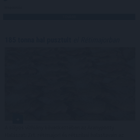
Megosztás:
TOVÁBB
185 tonna hal pusztult
el Rétimajorban
A súlyos vízhiány következtében az Aranyponty
Halászati Zrt. rétimajori és rétszilasi halastavain az