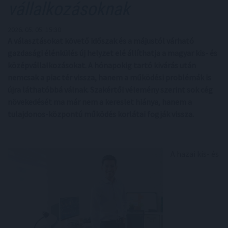
vállalkozásoknak
2026. 05. 05. 15:30
A választásokat követő időszak és a májustól várható
gazdasági élénkülés új helyzet elé állíthatja a magyar kis- és
középvállalkozásokat. A hónapokig tartó kivárás után
nemcsak a piac tér vissza, hanem a működési problémák is
újra láthatóbbá válnak. Szakértői vélemény szerint sok cég
növekedését ma már nem a kereslet hiánya, hanem a
tulajdonos-központú működés korlátai fogják vissza.
A hazai kis- és