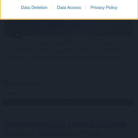
Data Deletion
Data Access
Privacy Policy
Történelmi mélypontra csökkent a Lake Mead, az
Egyesült Államok legnagyobb víztározójának vízszintje
szombaton – derül ki a vízügyi hatóságok adataiból.
2026. 08. 09. 09:00
Megosztás:
TOVÁBB
Keddig tartja fent az extrém hőség miatt
bevezetett intézkedéseit a Posta