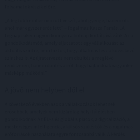
folyamatok viszik előre.
„A legtöbb ember nem ott veszít, ahol gyenge, hanem ott,
ahol már egyszer erős lett” – fogalmaz Kasza Tamás. „A
tegnapi siker nagyon könnyen a holnap korlátjává válik. Az a
gondolkodásmód, amely eljuttatott egy vállalkozást az
aktuális szintre, nem biztos, hogy alkalmas lesz a következő
szinthez is. Az újratervezés nem díszítés a meglévő
rendszeren, hanem döntés arról, hogy hajlandóak vagyunk-e
másképp működni.”
A jövő nem helyben dől el
A következő években azok a vállalkozások lehetnek
erősebbek, amelyek nem kizárólag helyi túlélésben
gondolkodnak. Az EU-s és globális piacok, a digitalizáció, a
mesterséges intelligencia, a külsős szakértők és a rugalmas
erőforrások használata egyre fontosabbá válik. A kérdés