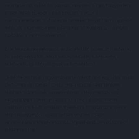
munkatársak sokat dolgoznak, mégsem látják, hogyan lesz
a napi feladataikból valódi bevétel, a vezető
mikromenedzsel, a stratégiai tervezés helyett apró ügyeket
intéz, és a szervezetben állandósul a feszültség, a döntési
torlódás, a motivációvesztés.
Erre létezik egy egyszerű, de kíméletlen próba: mi történik,
ha a cégvezető két hétre kiesik, elutazik, kikapcsolja a
telefonját, és nem válaszol az e-mailekre?
„A kéthetes teszt nagyon őszinte tükröt tart egy vállalkozás
elé” – mondja Kasza Tamás. „Ha a vezető távollétében
leállnak a döntések, összeomlanak a folyamatok, vagy
megcsappan a bevétel, akkor az a cég valójában nem
önállóan működő rendszer. Ilyenkor a tulajdonos papíron
lehet cégvezető, a gyakorlatban viszont a saját
vállalkozásának legfontosabb, legnehezebben pótolható
alkalmazottja.”