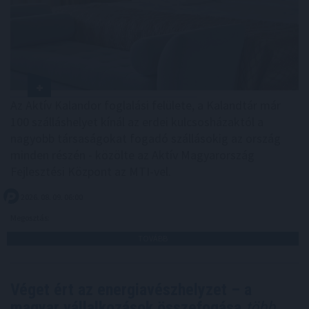
Az Aktív Kalandor foglalási felülete, a Kalandtár már
100 szálláshelyet kínál az erdei kulcsosházaktól a
nagyobb társaságokat fogadó szállásokig az ország
minden részén - közölte az Aktív Magyarország
Fejlesztési Központ az MTI-vel.
2026. 08. 09. 06:00
Megosztás:
TOVÁBB
Véget ért az energiavészhelyzet – a
magyar vállalkozások összefogása
több