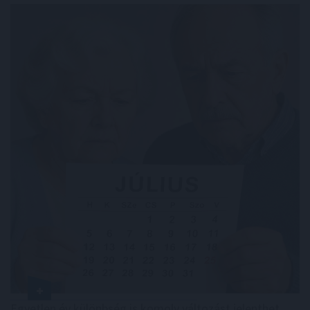
Egyetlen év különbség is komoly változást jelenthet