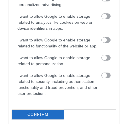
24 órára visszatarthatnak a szolgáltatók.
personalized advertising.
I want to allow Google to enable storage
related to analytics like cookies on web or
2026. 08. 09. 10:00
device identifiers in apps.
Megosztás:
TOVÁBB
I want to allow Google to enable storage
related to functionality of the website or app.
I want to allow Google to enable storage
Történelmi mélypontra csökkent az
related to personalization.
Egyesült Államok
legnagyobb
víztározójának vízszintje
I want to allow Google to enable storage
related to security, including authentication
functionality and fraud prevention, and other
user protection.
CONFIRM