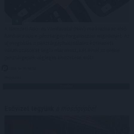
A Nemzeti Adó- és Vámhivatal (NAV) ma kiadta az első
hardveralapú e-pénztárgép forgalmazási engedélyét. Az
új megoldás a pénztárgéphasználatra kötelezett
vállalkozásokat segíti már most, két évvel az online
pénztárgépek végleges kivezetése előtt.
2026. 08. 09. 04:00
Megosztás:
TOVÁBB
Esővizet tegyünk
a mosógépbe!