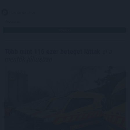
2026. 08. 09. 13:00
Megosztás:
TOVÁBB
Több mint 116 ezer beteget láttak
el a
mentők júliusban