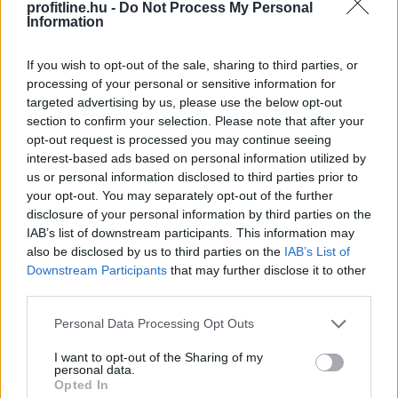
profitline.hu -
Do Not Process My Personal
Information
If you wish to opt-out of the sale, sharing to third parties, or
processing of your personal or sensitive information for
targeted advertising by us, please use the below opt-out
section to confirm your selection. Please note that after your
opt-out request is processed you may continue seeing
interest-based ads based on personal information utilized by
us or personal information disclosed to third parties prior to
your opt-out. You may separately opt-out of the further
disclosure of your personal information by third parties on the
IAB’s list of downstream participants. This information may
A három vidéki nemzetközi repülőtér közül 1,2 milliárd
also be disclosed by us to third parties on the
IAB’s List of
forint állami támogatást kap működéséhez idén a
Downstream Participants
that may further disclose it to other
sármelléki Hévíz-Balaton Airport - közölte a térség
third parties.
országgyűlési képviselője szombaton közösségi
Please note that this website/app uses one or more Google
oldalán.
Personal Data Processing Opt Outs
services and may gather and store information including but
2026. 08. 09. 11:00
not limited to your visit or usage behaviour. You may click to
I want to opt-out of the Sharing of my
personal data.
grant or deny consent to Google and its third-party tags to
Megosztás:
Opted In
use your data for below specified purposes in below Google