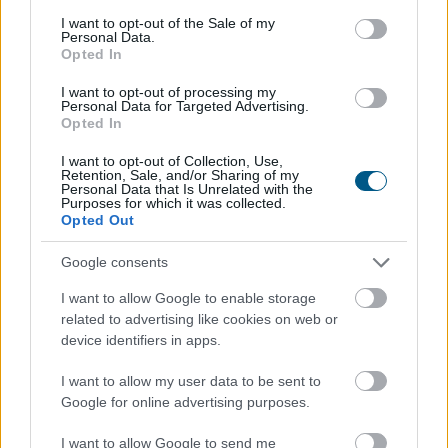
TOVÁBB
consent section.
I want to opt-out of the Sale of my
Personal Data.
Opted In
24 órás várakozás a kriptóra? Brazília
I want to opt-out of processing my
Personal Data for Targeted Advertising.
szigorítja a digitális átutalásokat
Opted In
I want to opt-out of Collection, Use,
Retention, Sale, and/or Sharing of my
Personal Data that Is Unrelated with the
Purposes for which it was collected.
Opted Out
Google consents
I want to allow Google to enable storage
related to advertising like cookies on web or
device identifiers in apps.
I want to allow my user data to be sent to
Brazília központi bankja új szabályozással lép fel a
Google for online advertising purposes.
kriptovalutás csalások ellen: 2027. január 1-jétől
bizonyos, 10 000 dollár feletti kriptoátutalásokat akár
I want to allow Google to send me