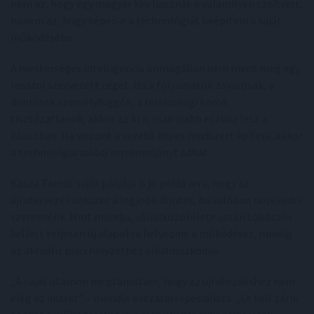
nem az, hogy egy magyar kkv használ-e valamilyen szoftvert,
hanem az, hogy képes-e a technológiát beépíteni a saját
működésébe.
A mesterséges intelligencia önmagában nem ment meg egy
rosszul szervezett céget. Ha a folyamatok zavarosak, a
döntések személyfüggők, a felelősségi körök
tisztázatlanok, akkor az AI is csak újabb eszköz lesz a
káoszban. Ha viszont a vezető képes rendszert építeni, akkor
a technológia valódi versenyelőnyt adhat.
Kasza Tamás saját pályája is jó példa arra, hogy az
újratervezés sokszor a legjobb döntés, ha valóban növekedni
szeretnénk. Mint mondja, vállalkozói élete során többször
kellett teljesen új alapokra helyeznie a működését, mindig
az aktuális piaci helyzethez alkalmazkodva.
„A saját utamon megtanultam, hogy az újrakezdéshez nem
elég az akarat” – mondja a lezárási specialista. „Le kell zárni