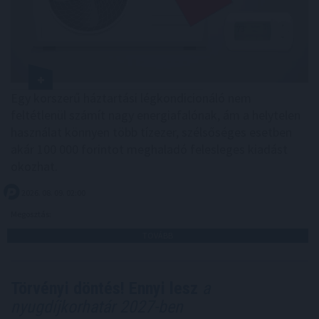
Egy korszerű háztartási légkondicionáló nem
feltétlenül számít nagy energiafalónak, ám a helytelen
használat könnyen több tízezer, szélsőséges esetben
akár 100 000 forintot meghaladó felesleges kiadást
okozhat.
2026. 08. 09. 02:00
Megosztás:
TOVÁBB
Törvényi döntés! Ennyi lesz
a
nyugdíjkorhatár 2027-ben