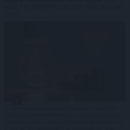
mint 145 000 kWh csúcsidei megtakarítást
ért el
A Vállalkozók és Munkáltatók Országos Szövetsége
(VOSZ) által indított Vállalkozói Energiaösszefogáshoz
néhány nap alatt csaknem 350 vállalkozás csatlakozott
az ország 202 településéről, és vállalásaik összesen