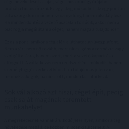
cége növekedését a saját, véges huszonnégy órájából
próbálja finanszírozni. Ez egy ideig működhet, de egy ponton
túl a szorgalom már nem versenyelőny, hanem akadály lesz.
Ha minden döntés a vezető asztalán torlódik, akkor nem a
piac fogja megállítani a céget, hanem maga a tulajdonos.”
Ez az a pont, amikor a cég eléri a láthatatlan üvegplafont.
Nem azért nem nő tovább, mert nincs igény a termékre vagy
szolgáltatásra, hanem azért, mert a vezető kapacitása
elfogyott. A vállalkozás nem rendszerként működik, hanem
személyfüggő szerkezetként: ha a tulajdonos jelen van,
mennek a dolgok, ha nincs ott, minden lassulni kezd.
Sok vállalkozó azt hiszi, céget épít, pedig
csak saját magának teremtett
munkahelyet
A megrekedésnek vannak árulkodó jelei. Ilyen, amikor a cég
növekedése megáll, de közben mindenki túlterhelt. A