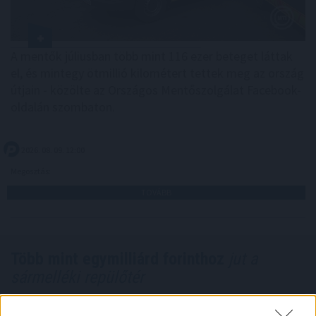
A mentők júliusban több mint 116 ezer beteget láttak
el, és mintegy ötmillió kilométert tettek meg az ország
útjain - közölte az Országos Mentőszolgálat Facebook-
oldalán szombaton.
2026. 08. 09. 12:00
Megosztás:
TOVÁBB
Több mint egymilliárd forinthoz
jut a
sármelléki repülőtér