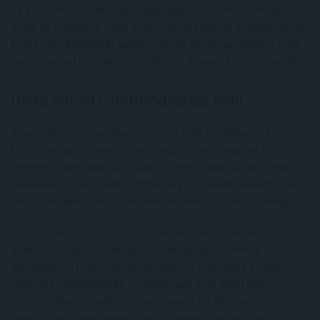
Ez a felismerés sokaknak fájdalmas, mert szembemegy
azzal az önképpel, hogy a sok munka egyenlő a cégépítéssel.
Pedig egy vállalkozás valódi értékét éppen az mutatja meg,
mennyire tud működni a tulajdonos állandó jelenléte nélkül.
Diéta helyett életmódváltás kell!
A megoldás nem az, hogy a vezető még korábban kel, még
tovább dolgozik, még több feladatot vesz magára. Ez
legfeljebb egy rövid távú „diéta”, amely ideig-óráig enyhíti a
tüneteket, de nem változtatja meg a működés lényegét. A
tartós eredményhez üzleti életmódváltásra van szükség.
Ez azt jelenti, hogy a cégvezetőnek át kell alakítania a
döntési mechanizmusokat, a felelősségi köröket, a
delegálást, a belső kommunikációt és leginkább a saját
vezetői gondolkodását. A vállalkozás nem attól lesz
erősebb, hogy minden a tulajdonoson fut át, hanem attól,
hogy világos rendszerek, felelős emberek és mérhető