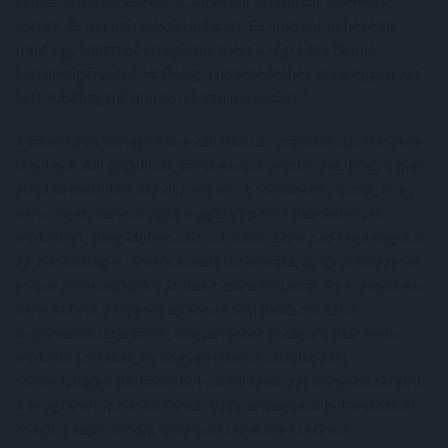
azokat a működéseket is, amelyek valamikor sikeresek
voltak, de ma már visszatartanak. Ez sokszor nehezebb,
mint egy kudarcot elengedni, mert a régi siker hamis
biztonságérzetet ad. Pedig a növekedéshez néha éppen azt
kell abbahagyni, ami korábban működött.”
A következő hónapok sok vállalkozás számára vízválasztók
lehetnek. Aki csak kivár, könnyen azt veszi észre, hogy a piac
elhalad mellette. Aki viszont most szembenéz azzal, hogy
nem céget, hanem saját magára épített munkahelyet
működtet, még időben változtathat. Ehhez ad segítséget a
72. Kasza Nap is, amely a múlt lezárására, az újratervezésre
és a vezetői működés átalakítására fókuszál. Az eseményen
bemutatott 7 lépéses újratervezési módszer azt a
folyamatot járja körül, hogyan lehet elvágni a már nem
működő szálakat, és hogyan lehet a vállalkozást
személyfüggő működésből valódi rendszer irányába terelni.
A programhoz Kasza Tamás tudásanyagaival betanított AI-
coach is kapcsolódik, amely a szervezők szerint a