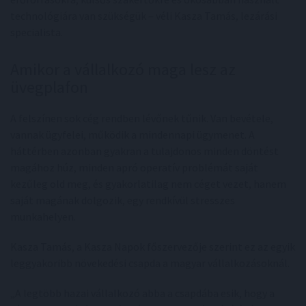
technológiára van szükségük – véli Kasza Tamás, lezárási
specialista.
Amikor a vállalkozó maga lesz az
üvegplafon
A felszínen sok cég rendben lévőnek tűnik. Van bevétele,
vannak ügyfelei, működik a mindennapi ügymenet. A
háttérben azonban gyakran a tulajdonos minden döntést
magához húz, minden apró operatív problémát saját
kezűleg old meg, és gyakorlatilag nem céget vezet, hanem
saját magának dolgozik, egy rendkívül stresszes
munkahelyen.
Kasza Tamás, a Kasza Napok főszervezője szerint ez az egyik
leggyakoribb növekedési csapda a magyar vállalkozásoknál.
„A legtöbb hazai vállalkozó abba a csapdába esik, hogy a