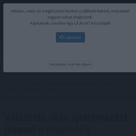
Hiteles, valós és megbízható híreket szállítunk Neked, melyekkel
nagyon sokat dolgozunk.
Kaphatunk cserébe egy LÁJK-ot? Köszönjük!
Lájkolom
Menü
Köszönöm, már like-oltam
Kezdőoldal
//
Hírek
// Választás után újratervezést javasol a
szakértő a vállalkozásoknak
Választás után újratervezést
javasol
a szakértő a