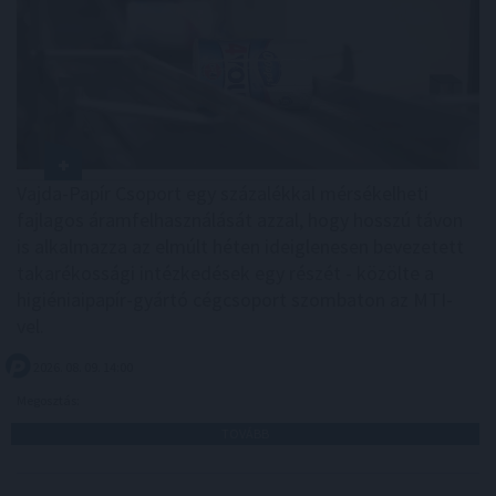
Vajda-Papír Csoport egy százalékkal mérsékelheti
fajlagos áramfelhasználását azzal, hogy hosszú távon
is alkalmazza az elmúlt héten ideiglenesen bevezetett
takarékossági intézkedések egy részét - közölte a
higiéniaipapír-gyártó cégcsoport szombaton az MTI-
vel.
2026. 08. 09. 14:00
Megosztás:
TOVÁBB