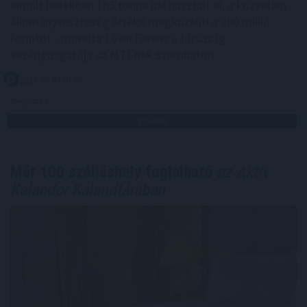
elmúlt hetekben 185 tonna hal pusztult el, a közvetlen
állományveszteség értéke megközelíti a 200 millió
forintot - mondta Lévai Ferenc a társaság
vezérigazgatója az MTI-nek szombaton.
2026. 08. 09. 07:00
Megosztás:
TOVÁBB
Már 100 szálláshely foglalható
az Aktív
Kalandor Kalandtárában