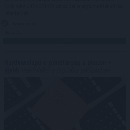
több mint 145 000 kWh csúcsidei energiamegtakarítást
jelentettek.
2026. 08. 09. 05:00
Megosztás:
TOVÁBB
Hardveralapú e-pénztárgép a piacon –
újabb
mérföldkő a digitális adózásban