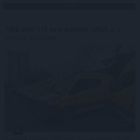
TOVÁBB
Több mint 116 ezer beteget láttak
el a
mentők júliusban
A mentők júliusban több mint 116 ezer beteget láttak