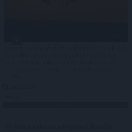
A három vidéki nemzetközi repülőtér közül 1,2 milliárd
forint állami támogatást kap működéséhez idén a
sármelléki Hévíz-Balaton Airport - közölte a térség
országgyűlési képviselője szombaton közösségi
oldalán.
2026. 08. 09. 11:00
Megosztás:
TOVÁBB
24 órás várakozás a kriptóra? Brazília