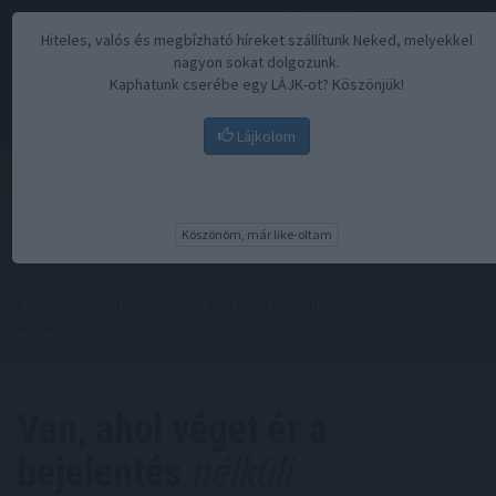
Hiteles, valós és megbízható híreket szállítunk Neked, melyekkel
nagyon sokat dolgozunk.
Kaphatunk cserébe egy LÁJK-ot? Köszönjük!
Lájkolom
Menü
Köszönöm, már like-oltam
Kezdőoldal
//
Hírek
// Van, ahol véget ér a bejelentés nélküli
adóellenőrzés
Van, ahol véget ér a
bejelentés
nélküli