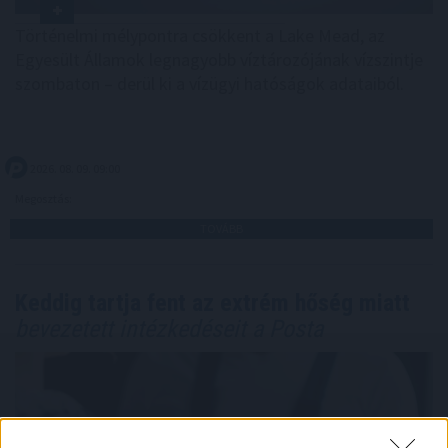
Történelmi mélypontra csökkent a Lake Mead, az
Egyesült Államok legnagyobb víztározójának vízszintje
szombaton – derül ki a vízügyi hatóságok adataiból.
2026. 08. 09. 09:00
Megosztás:
TOVÁBB
Keddig tartja fent az extrém hőség miatt
bevezetett intézkedéseit a Posta