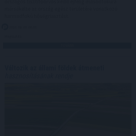
országos tisztifőorvos kedd éjfélig másodfokúra
mérsékelte az ország egész területére vonatkozó
harmadfokú hőségriasztást.
2026. 08. 09. 00:05
Megosztás:
TOVÁBB
Változik az állami földek átmeneti
hasznosításának rendje