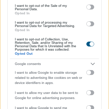
consent section.
185 tonna hal pusztult
el Rétimajorban
I want to opt-out of the Sale of my
Personal Data.
Opted In
I want to opt-out of processing my
Personal Data for Targeted Advertising.
Opted In
I want to opt-out of Collection, Use,
Retention, Sale, and/or Sharing of my
Personal Data that Is Unrelated with the
Purposes for which it was collected.
Opted Out
Google consents
I want to allow Google to enable storage
A súlyos vízhiány következtében az Aranyponty
related to advertising like cookies on web or
Halászati Zrt. rétimajori és rétszilasi halastavain az
device identifiers in apps.
elmúlt hetekben 185 tonna hal pusztult el, a közvetlen
állományveszteség értéke megközelíti a 200 millió
I want to allow my user data to be sent to
forintot - mondta Lévai Ferenc a társaság
Google for online advertising purposes.
vezérigazgatója az MTI-nek szombaton.
I want to allow Google to send me