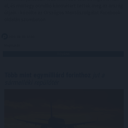
el, és mintegy ötmillió kilométert tettek meg az ország
útjain - közölte az Országos Mentőszolgálat Facebook-
oldalán szombaton.
2026. 08. 09. 12:00
Megosztás:
TOVÁBB
Több mint egymilliárd forinthoz
jut a
sármelléki repülőtér