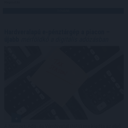
Megosztás:
TOVÁBB
Hardveralapú e-pénztárgép a piacon –
újabb
mérföldkő a digitális adózásban
A Nemzeti Adó- és Vámhivatal (NAV) ma kiadta az első