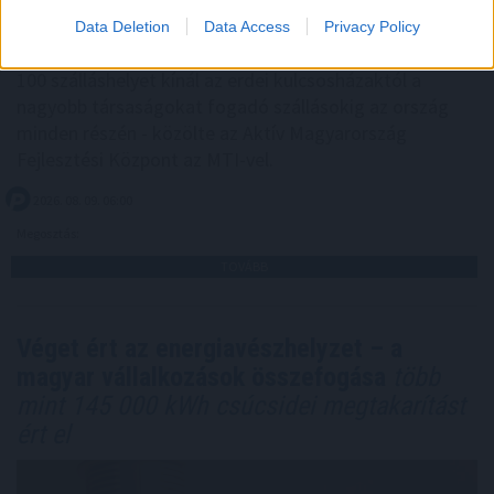
Data Deletion
Data Access
Privacy Policy
Az Aktív Kalandor foglalási felülete, a Kalandtár már
100 szálláshelyet kínál az erdei kulcsosházaktól a
nagyobb társaságokat fogadó szállásokig az ország
minden részén - közölte az Aktív Magyarország
Fejlesztési Központ az MTI-vel.
2026. 08. 09. 06:00
Megosztás:
TOVÁBB
Véget ért az energiavészhelyzet – a
magyar vállalkozások összefogása
több
mint 145 000 kWh csúcsidei megtakarítást
ért el