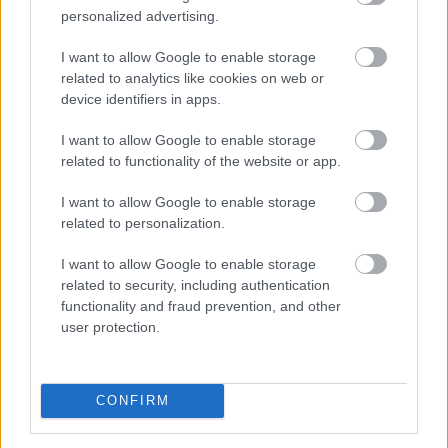
2026. 08. 09. 07:00
personalized advertising.
Megosztás:
I want to allow Google to enable storage
TOVÁBB
related to analytics like cookies on web or
device identifiers in apps.
I want to allow Google to enable storage
Már 100 szálláshely foglalható
az Aktív
related to functionality of the website or app.
Kalandor Kalandtárában
I want to allow Google to enable storage
related to personalization.
I want to allow Google to enable storage
related to security, including authentication
functionality and fraud prevention, and other
user protection.
CONFIRM