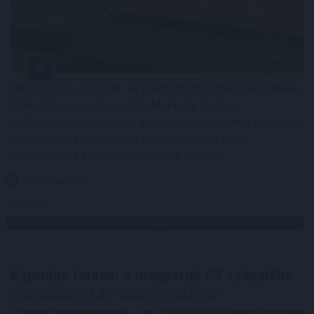
Megújította az Agrár- és Élelmiszergazdaságért Felelős
Minisztérium a Nemzeti Földalapba tartozó
földterületek megbízási szerződéssel történő átmeneti
hasznosításának rendjét - tette közzé a tárca
szombaton a kormány Facebook-oldalán.
2026. 08. 08. 23:00
Megosztás:
TOVÁBB
Kapitány István: a magyarok 84 százaléka
csatlakozott az összefogáshoz