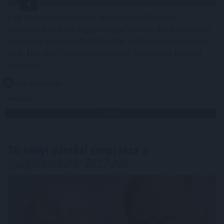
Egy korszerű háztartási légkondicionáló nem
feltétlenül számít nagy energiafalónak, ám a helytelen
használat könnyen több tízezer, szélsőséges esetben
akár 100 000 forintot meghaladó felesleges kiadást
okozhat.
2026. 08. 09. 02:00
Megosztás:
TOVÁBB
Törvényi döntés! Ennyi lesz
a
nyugdíjkorhatár 2027-ben