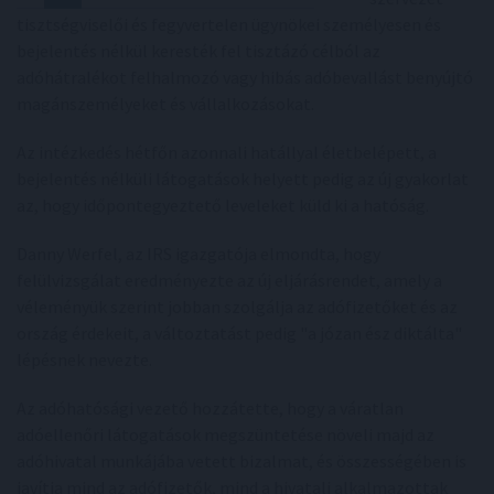
tisztségviselői és fegyvertelen ügynökei személyesen és
bejelentés nélkül keresték fel tisztázó célból az
adóhátralékot felhalmozó vagy hibás adóbevallást benyújtó
magánszemélyeket és vállalkozásokat.
Az intézkedés hétfőn azonnali hatállyal életbelépett, a
bejelentés nélküli látogatások helyett pedig az új gyakorlat
az, hogy időpontegyeztető leveleket küld ki a hatóság.
Danny Werfel, az IRS igazgatója elmondta, hogy
felülvizsgálat eredményezte az új eljárásrendet, amely a
véleményük szerint jobban szolgálja az adófizetőket és az
ország érdekeit, a változtatást pedig "a józan ész diktálta"
lépésnek nevezte.
Az adóhatósági vezető hozzátette, hogy a váratlan
adóellenőri látogatások megszüntetése növeli majd az
adóhivatal munkájába vetett bizalmat, és összességében is
javítja mind az adófizetők, mind a hivatali alkalmazottak