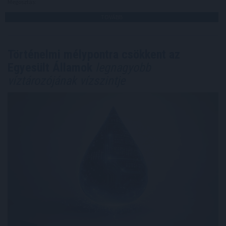
Megosztás:
TOVÁBB
Történelmi mélypontra csökkent az
Egyesült Államok
legnagyobb
víztározójának vízszintje