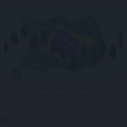
szigorítja a digitális átutalásokat
Brazília központi bankja új szabályozással lép fel a
kriptovalutás csalások ellen: 2027. január 1-jétől
bizonyos, 10 000 dollár feletti kriptoátutalásokat akár
24 órára visszatarthatnak a szolgáltatók.
2026. 08. 09. 10:00