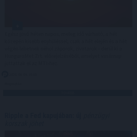
Egész jövő héten napos, meleg idő várható, a hét
közepén kisebb enyhüléssel; csak a hét elején és a hét
végén lehetnek néhol záporok, zivatarok - derül ki a
HungaroMet Zrt. előrejelzéséből, amelyet vasárnap
juttattak el az MTI-hez.
2026. 08. 09. 16:00
Megosztás:
TOVÁBB
Ripple a Fed kapujában: új
pénzügyi
korszak jöhet