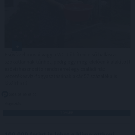
Esővízzel mosni vagy a WC-t öblíteni első hallásra
szokatlannak tűnhet, pedig egy megfelelően kialakított
esővízhasznosító rendszerrel egy családi ház
vezetékesvíz-fogyasztásának akár 57 százaléka is
kiváltható.
2026. 08. 09. 03:00
Megosztás:
TOVÁBB
100.000 forint is lehet a klíma otthoni