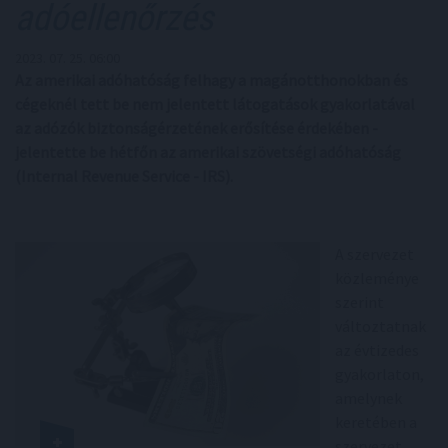
adóellenőrzés
2023. 07. 25. 06:00
Az amerikai adóhatóság felhagy a magánotthonokban és
cégeknél tett be nem jelentett látogatások gyakorlatával
az adózók biztonságérzetének erősítése érdekében -
jelentette be hétfőn az amerikai szövetségi adóhatóság
(Internal Revenue Service - IRS).
A szervezet
közleménye
szerint
változtatnak
az évtizedes
gyakorlaton,
amelynek
keretében a
szervezet