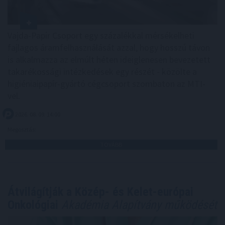
Vajda-Papír Csoport egy százalékkal mérsékelheti
fajlagos áramfelhasználását azzal, hogy hosszú távon
is alkalmazza az elmúlt héten ideiglenesen bevezetett
takarékossági intézkedések egy részét - közölte a
higiéniaipapír-gyártó cégcsoport szombaton az MTI-
vel.
2026. 08. 09. 14:00
Megosztás:
TOVÁBB
Átvilágítják a Közép- és Kelet-európai
Onkológiai
Akadémia Alapítvány működését