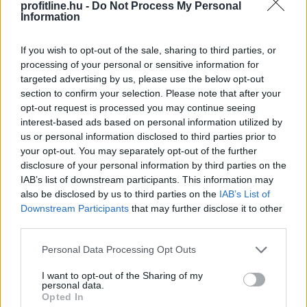
profitline.hu -
Do Not Process My Personal
Information
If you wish to opt-out of the sale, sharing to third parties, or
processing of your personal or sensitive information for
targeted advertising by us, please use the below opt-out
section to confirm your selection. Please note that after your
opt-out request is processed you may continue seeing
interest-based ads based on personal information utilized by
us or personal information disclosed to third parties prior to
A Magyar Posta keddig tartja fent az extrém hőség
your opt-out. You may separately opt-out of the further
miatt ideiglenesen elrendelt intézkedéseit - közölte a
disclosure of your personal information by third parties on the
társaság a honlapján szombaton.
IAB’s list of downstream participants. This information may
also be disclosed by us to third parties on the
IAB’s List of
Downstream Participants
that may further disclose it to other
third parties.
2026. 08. 09. 08:00
Please note that this website/app uses one or more Google
Personal Data Processing Opt Outs
Megosztás:
services and may gather and store information including but
TOVÁBB
not limited to your visit or usage behaviour. You may click to
I want to opt-out of the Sharing of my
personal data.
grant or deny consent to Google and its third-party tags to
Opted In
use your data for below specified purposes in below Google