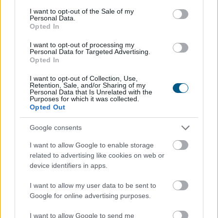
consent section.
I want to opt-out of the Sale of my
Personal Data.
Elmaradt a várakozásoktól az
ipar júniusi
Opted In
teljesítménye
I want to opt-out of processing my
Personal Data for Targeted Advertising.
Az ipari termelés júniusi mutatói elmaradtak a
Opted In
várakozásoktót, már az előzetes GDP-adatok is sejteni
engedték, hogy a fél év utolsó hónapja nem volt erős -
I want to opt-out of Collection, Use,
Retention, Sale, and/or Sharing of my
állapították meg az MTI-nek nyilatkozó elemzők. A
Personal Data that Is Unrelated with the
kilátások továbbra is bizonytalanok alapvetően a
Purposes for which it was collected.
Opted Out
külpiaci feltételek miatt, de majdnem biztos, hogy a
magyar ipar túllépett az évekig húzódó recesszión.
Google consents
2026. 08. 07. 00:05
I want to allow Google to enable storage
related to advertising like cookies on web or
Megosztás:
device identifiers in apps.
TOVÁBB
I want to allow my user data to be sent to
Google for online advertising purposes.
A magyar vegyipar csaknem 200
I want to allow Google to send me