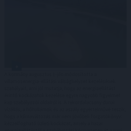
A kormány augusztus 1-jén módosította a
villamosenergia-ellátási válsághelyzet kezelésének
szabályait, ami jól mutatja, hogy az energiaellátást
érintő kockázatok kezelése egyre nagyobb figyelmet
kap szabályozói oldalról is. A rekordalacsony dunai
vízállás, a hőhullámok és az aszály egyértelművé teszik,
hogy a klímaváltozás már nem jövőbeli forgatókönyv:
kézzelfogható üzleti kockázat, amely a hazai
energiaellátástól a szabályozási környezeten át a napi