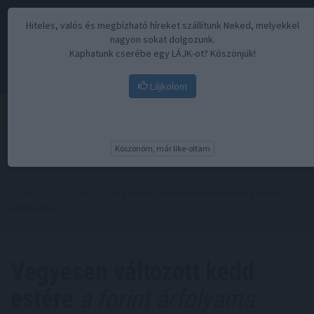
Hiteles, valós és megbízható híreket szállítunk Neked, melyekkel
nagyon sokat dolgozunk.
Kaphatunk cserébe egy LÁJK-ot? Köszönjük!
Lájkolom
Menü
Köszönöm, már like-oltam
Kezdőoldal
//
Hírek
// Vegyesen változott kedd estére a forint
árfolyama
Vegyesen változott kedd
estére
a forint árfolyama