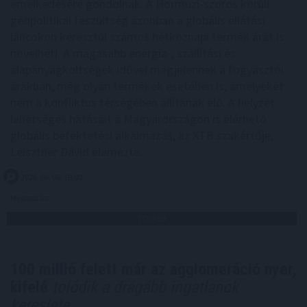
emelkedésére gondolnak. A Hormuzi-szoros körüli
geopolitikai feszültség azonban a globális ellátási
láncokon keresztül számos hétköznapi termék árát is
növelheti. A magasabb energia-, szállítási és
alapanyagköltségek idővel megjelennek a fogyasztói
árakban, még olyan termékek esetében is, amelyeket
nem a konfliktus térségében állítanak elő. A helyzet
lehetséges hatásait a Magyarországon is elérhető
globális befektetési alkalmazás, az XTB szakértője,
Leisztner Dávid elemezte.
2026. 08. 06. 19:00
Megosztás:
TOVÁBB
100 millió felett már az agglomeráció nyer,
kifelé
tolódik a drágább ingatlanok
kereslete