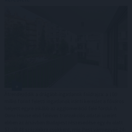
Átrendeződik a drágább ingatlanok földrajza: a 100
millió forint feletti ingatlanok iránti kereslet a főváros
helyett egyre inkább az agglomeráció felé fordul. A
Duna House első féléves tranzakciós adatai szerint
ebben az ársávban Budapest részesedése egy év alatt
57-ről 48 százalékra csökkent, míg Pest vármegyéé 24-