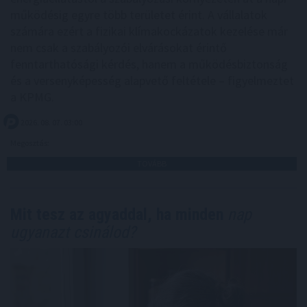
működésig egyre több területet érint. A vállalatok
számára ezért a fizikai klímakockázatok kezelése már
nem csak a szabályozói elvárásokat érintő
fenntarthatósági kérdés, hanem a működésbiztonság
és a versenyképesség alapvető feltétele – figyelmeztet
a KPMG.
2026. 08. 07. 03:00
Megosztás:
TOVÁBB
Mit tesz az agyaddal, ha minden
nap
ugyanazt csinálod?