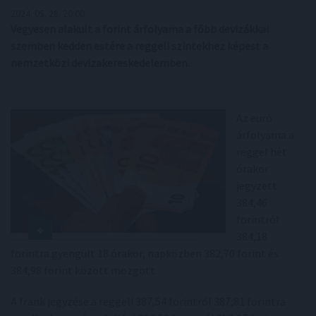
2024. 05. 28. 20:00
Vegyesen alakult a forint árfolyama a főbb devizákkal
szemben kedden estére a reggeli szintekhez képest a
nemzetközi devizakereskedelemben.
Az euró
árfolyama a
reggel hét
órakor
jegyzett
384,46
forintról
384,18
forintra gyengült 18 órakor, napközben 382,70 forint és
384,98 forint között mozgott.
A frank jegyzése a reggeli 387,54 forintról 387,81 forintra