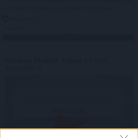
feladatok és az új ingerek — szoros összefüggésben áll
a szellemi hanyatlás alacsonyabb kockázatával .
2026. 08. 07. 02:00
Megosztás:
TOVÁBB
Hőkupola bezárult: bajban
a klímát
használók is