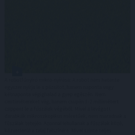
A robotfűnyíró mikro-nyírása: A robot nem hetente
egyszer nyírja le a pázsitot, hanem naponta vagy
kétnaponta végighalad a gyep egészén. Nem
centimétereket vág, hanem csupán 1-2 millimétert
csippent le a fűszálak végéből. Mivel a levágott
darabkák mikroszkopikus méretűek, nem maradnak a
fűszálak tetején. Azonnal lehullanak a fűszálak közé,
közvetlenül a talaj felszínére. Mivel szinte teljes