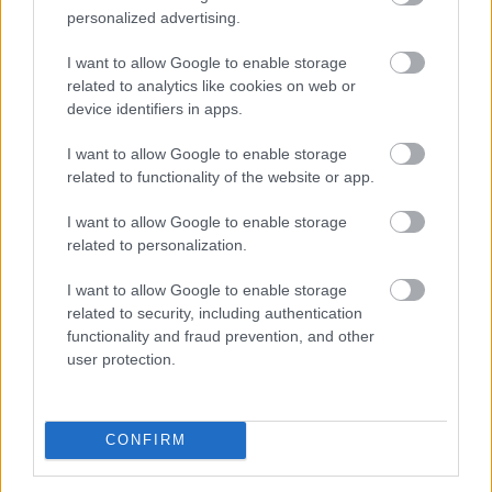
megawattal
csökkentette
personalized advertising.
energiafelhasználását
I want to allow Google to enable storage
related to analytics like cookies on web or
device identifiers in apps.
I want to allow Google to enable storage
related to functionality of the website or app.
I want to allow Google to enable storage
related to personalization.
I want to allow Google to enable storage
related to security, including authentication
functionality and fraud prevention, and other
user protection.
A Magyar Vegyipari Szövetség (MAVESZ) tagvállalatai
csaknem 200 megawattal (MW) csökkentették
villamosenergia-felhasználásukat és jelentősen
CONFIRM
visszafogták vízfelhasználásukat is a tagoktól
beérkezett információk alapján, ez a felhasználás-