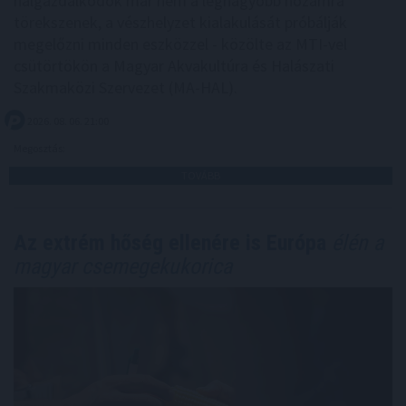
halgazdálkodók már nem a legnagyobb hozamra
törekszenek, a vészhelyzet kialakulását próbálják
megelőzni minden eszközzel - közölte az MTI-vel
csütörtökön a Magyar Akvakultúra és Halászati
Szakmaközi Szervezet (MA-HAL).
2026. 08. 06. 21:00
Megosztás:
TOVÁBB
Az extrém hőség ellenére is Európa
élén a
magyar csemegekukorica