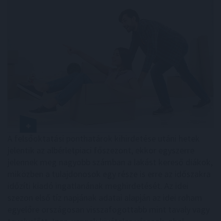
A felsőoktatási ponthatárok kihirdetése utáni hetek
jelentik az albérletpiaci főszezont, ekkor egyszerre
jelennek meg nagyobb számban a lakást kereső diákok,
miközben a tulajdonosok egy része is erre az időszakra
időzíti kiadó ingatlanának meghirdetését. Az idei
szezon első tíz napjának adatai alapján az idei roham
egyelőre országosan visszafogottabb mint tavaly vagy