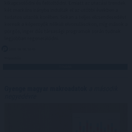
kikapcsolódni és feltöltődni. Emiatt az utazási trendek
két markáns irányba indultak el az utóbbi években a
tudatos utazók körében. Sokan a teljes elcsendesedést
keresik a képernyők nélküli elvonulásokon, míg mások a
pörgős, inger dús társasági programok során tudnak
legjobban regenerálódni.
2026. 08. 06. 16:45
Megosztás:
TOVÁBB
Gyenge magyar makroadatok
a második
negyedévre