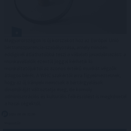
Magyarországon is új korszakot hoz az Európai Unió
bértranszparencia-szabályozása, amely minden
eddiginél átláthatóbbá teszi a vállalati javadalmazást: a
munkavállalók ezentúl joggal kérhetik ki
munkáltatójuktól az azonos értékű munkát végzők
átlagos bérét. A WHC szakértői arra figyelmeztetnek,
hogy az új irányelv nemcsak a bértárgyalások
dinamikáját változtatja meg, de komoly
adminisztrációs és kulturális felkészülést is megkövetel
a hazai cégektől.
2026. 08. 06. 22:00
Megosztás: