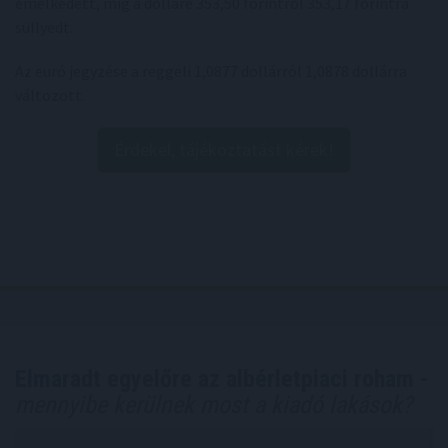
emelkedett, míg a dolláré 353,50 forintról 353,17 forintra
süllyedt.
Az euró jegyzése a reggeli 1,0877 dollárról 1,0878 dollárra
változott.
Érdekel, tájékoztatást kérek!
Elmaradt egyelőre az albérletpiaci roham -
mennyibe kerülnek most a kiadó lakások?