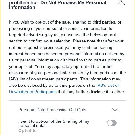
profitline.hu -
Do Not Process My Personal
Information
If you wish to opt-out of the sale, sharing to third parties, or
processing of your personal or sensitive information for
targeted advertising by us, please use the below opt-out
section to confirm your selection. Please note that after your
opt-out request is processed you may continue seeing
interest-based ads based on personal information utilized by
us or personal information disclosed to third parties prior to
your opt-out. You may separately opt-out of the further
A 2026-os nyár második hőkupolája ismét jelentősen
disclosure of your personal information by third parties on the
növelte a klímák használatát. A hűtés helyszínenként
IAB’s list of downstream participants. This information may
átlagosan napi 4,29 kWh energiát igényelt a Daikin
also be disclosed by us to third parties on the
IAB’s List of
klímákat és hőszivattyúkat vezérlő Onecta alkalmazás
Downstream Participants
that may further disclose it to other
anonim, országos használati adatai szerint.
third parties.
Please note that this website/app uses one or more Google
2026. 08. 07. 01:00
Personal Data Processing Opt Outs
services and may gather and store information including but
Megosztás:
not limited to your visit or usage behaviour. You may click to
I want to opt-out of the Sharing of my
personal data.
grant or deny consent to Google and its third-party tags to
TOVÁBB
Opted In
use your data for below specified purposes in below Google