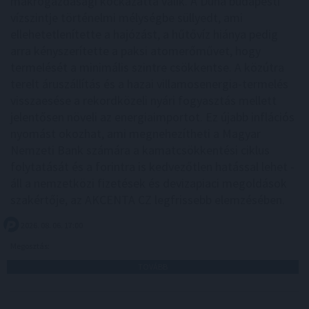
makrogazdasági kockázattá válik. A Duna budapesti
vízszintje történelmi mélységbe süllyedt, ami
ellehetetlenítette a hajózást, a hűtővíz hiánya pedig
arra kényszerítette a paksi atomerőművet, hogy
termelését a minimális szintre csökkentse. A közútra
terelt áruszállítás és a hazai villamosenergia-termelés
visszaesése a rekordközeli nyári fogyasztás mellett
jelentősen növeli az energiaimportot. Ez újabb inflációs
nyomást okozhat, ami megnehezítheti a Magyar
Nemzeti Bank számára a kamatcsökkentési ciklus
folytatását és a forintra is kedvezőtlen hatással lehet -
áll a nemzetközi fizetések és devizapiaci megoldások
szakértője, az AKCENTA CZ legfrissebb elemzésében.
2026. 08. 06. 17:00
Megosztás:
TOVÁBB