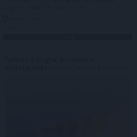
tavalyelőtt. Igaz, vannak kivételes városok, ahol
nagyobb lendülettel indult a szezon.
2026. 08. 07. 08:00
Megosztás:
TOVÁBB
Felhívás a magyar kkv-szektor
összefogására
az energiakrízis kezelésére