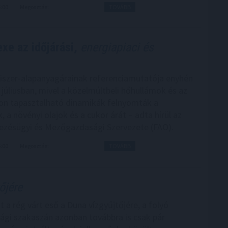
6:00
Megosztás:
TOVÁBB
xe az időjárási,
energiapiaci és
iszer-alapanyagárainak referenciamutatója enyhén
júliusban, mivel a közelmúltbeli hőhullámok és az
on tapasztalható dinamikák felnyomták a
 a növényi olajok és a cukor árát – adta hírül az
zésügyi és Mezőgazdasági Szervezete (FAO).
5:00
Megosztás:
TOVÁBB
őjére
 a rég várt eső a Duna vízgyűjtőjére, a folyó
gi szakaszán azonban továbbra is csak pár