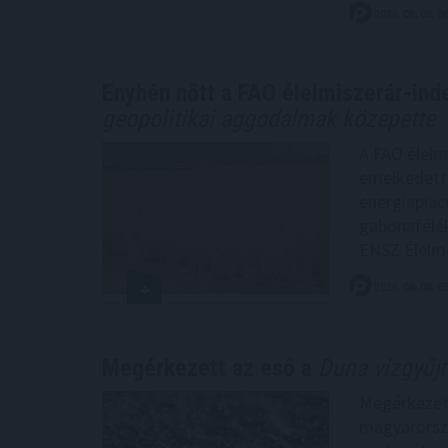
2026. 08. 08. 0
Enyhén nőtt a FAO élelmiszerár-inde
geopolitikai aggodalmak közepette
A FAO élelm
emelkedett 
energiapiac
gabonafélék,
ENSZ Élelme
2026. 08. 08. 0
Megérkezett az eső a
Duna vízgyűjt
Megérkezett
magyarorszá