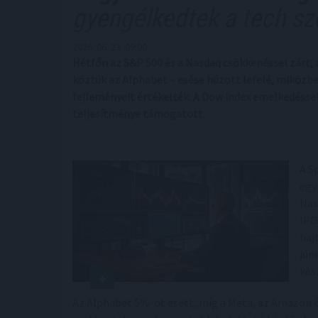
gyengélkedtek a tech sz
2026. 06. 23. 09:00
Hétfőn az S&P 500 és a Nasdaq csökkenéssel zárt,
köztük az Alphabet – esése húzott lefelé, miközbe
fejleményeit értékelték. A Dow index emelkedéssel 
teljesítménye támogatott.
A S
egy
Nas
IPO
haj
jún
kés
Az Alphabet 5%-ot esett, míg a Meta, az Amazon é