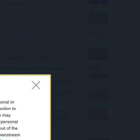
dollárosodást
Kétszázmillió forintos energetikai
fejlesztés kezdődött Békésen
Kilőtt a kriptokártyás fizetés: már
havi 759 millió dollár forog a piacon
Tarr Zoltán: folyik a vizsgálat és
átvilágítás a közmédiánál
Minden korábbinál hamarabb
kezdődik a közvetlen
agrártámogatások előlegfizetése
Ebben a megyében már olcsóbbak a
lakások, mint tavaly ilyenkor
sonal or
ection to
Enyhén nőtt a FAO élelmiszerár-
ou may
indexe az időjárási, energiapiaci és
 personal
geopolitikai aggodalmak
out of the
közepette
 downstream