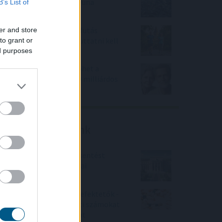
Megérkezett az eső a Duna
B’s List of
vízgyűjtőjére
Új tudományos tény: A futás
er and store
mellett az agyadat is futtatni kell
to grant or
ed purposes
A Nők40 nyugdíj után jöhet a
Férfiak40 nyugdíj? - 470 milliárdos
nyugdíjprogram
Friss elemzéseink
Fokozatos kamatcsökkentést
támogatnak az amerikai
jegybankárok
Örülhetnek a Richter befektetők -
piaci konszenzus feletti számokat
közölt a tőzsdei vállalat