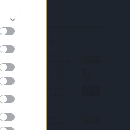
4IG elemzés
Richter elemzés
Befektetési tippek
Milliós tételt spórolhatnak a
biztonsággal a lakáshitel felvevők
Indul a babaváró kölcsön hajrája
Hová meneküljünk, ha zuhan a
kriptó? – A biztonságos kripto-
befektetések toplistája
medvepiacon
Aggasztó összeomlás jelei
látszanak a piaci lakáshiteleknél