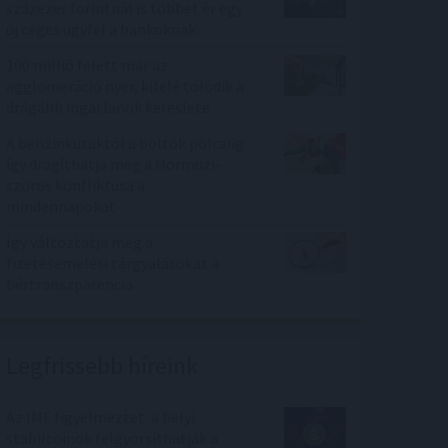
százezer forintnál is többet ér egy
új céges ügyfél a bankoknak
100 millió felett már az
agglomeráció nyer, kifelé tolódik a
drágább ingatlanok kereslete
A benzinkutaktól a boltok polcaiig:
így drágíthatja meg a Hormuzi-
szoros konfliktusa a
mindennapokat
Így változtatja meg a
fizetésemelési tárgyalásokat a
bértranszparencia
Legfrissebb híreink
Az IMF figyelmeztet: a helyi
stabilcoinok felgyorsíthatják a