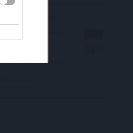
Kalkulátor ajánló
Mekkora FC Barcelona FAN vagy?
Biztonságosan napozok?
Mennyit kell aludni egy gyereknek?
Hányast kapnál irodalomból, ha 5.
osztályos lennél?