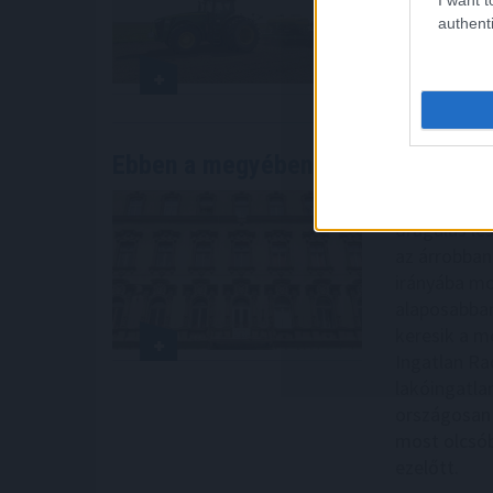
élelmiszer-
authenti
2026. 08. 08. 0
Ebben a megyében már olcsóbbak
a
Míg év elejé
drágulás le
az árrobban
irányába mo
alaposabban
keresik a me
Ingatlan Ra
lakóingatla
országosan 
most olcsób
ezelőtt.