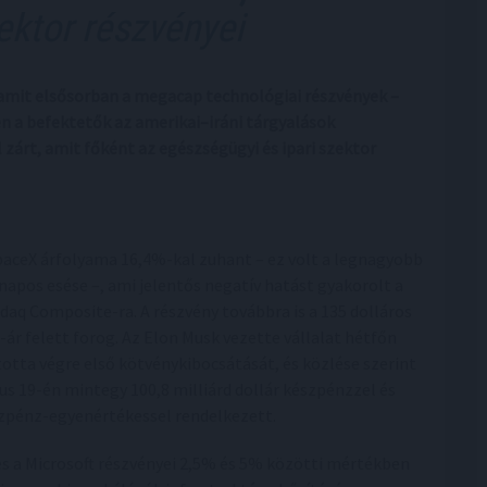
ektor részvényei
 amit elsősorban a megacap technológiai részvények –
n a befektetők az amerikai–iráni tárgyalások
zárt, amit főként az egészségügyi és ipari szektor
paceX árfolyama 16,4%-kal zuhant – ez volt a legnagyobb
napos esése –, ami jelentős negatív hatást gyakorolt a
daq Composite-ra. A részvény továbbra is a 135 dolláros
-ár felett forog. Az Elon Musk vezette vállalat hétfőn
totta végre első kötvénykibocsátását, és közlése szerint
ius 19-én mintegy 100,8 milliárd dollár készpénzzel és
zpénz-egyenértékessel rendelkezett.
s a Microsoft részvényei 2,5% és 5% közötti mértékben