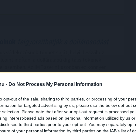
coinok
felgyorsíthatják a dollárosodást
kus védekezésnek tűnhet saját, helyi devizához
lcoint indítani a dolláralapú digitális tokenek
el szemben. Az IMF szerint azonban ez könnyen
ülhet el: a helyi stabilcoinok akár még egyszerűbbé is
ollárba való menekülést, különösen a feltörekvő
.hu -
Do Not Process My Personal Information
ol eleve erős a devizagyengüléstől és inflációtól
.
to opt-out of the sale, sharing to third parties, or processing of your per
formation for targeted advertising by us, please use the below opt-out s
1:00
Megosztás:
TOVÁBB
r selection. Please note that after your opt-out request is processed y
eing interest-based ads based on personal information utilized by us or
disclosed to third parties prior to your opt-out. You may separately opt-
ejlesztés kezdődött Békésen
losure of your personal information by third parties on the IAB’s list of