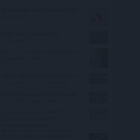
Hőkupola bezárult: bajban a klímát
használók is
Megérkezett az eső a Duna
vízgyűjtőjére
Mit tesz az agyaddal, ha minden nap
ugyanazt csinálod?
A Duna Paksnál az elmúlt 24 órában
négy centimétert emelkedett
Még Paks kiesését is áthidalhatná a
megfelelő energiatárolás
A magyar vegyipar csaknem 200
megawattal csökkentette
energiafelhasználását
Durvul a verseny: nullás díjakat és