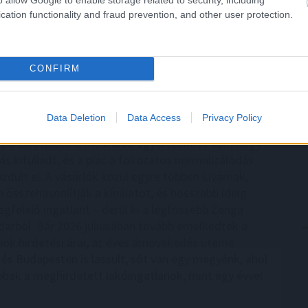
gazdasági miniszter videóüzenetben pénteken.
cation functionality and fraud prevention, and other user protection.
7:00
Megosztás:
TOVÁBB
CONFIRM
 lakások, mint tavaly ilyenkor
Data Deletion
Data Access
Privacy Policy
n sokan attól tartottak, hogy idén is jelentős
sz a lakáspiacon, mostanra egyértelművé vált, hogy
ás kifulladt, és a piac a fokozatos normalizálódás
zdult el. A vásárlók közül egyre többen kivárnak,
 összehasonlítják a kínálatot, és hosszabb ideig
gfelelő ingatlant – derül ki a legfrissebb Zenga
darból. Bár 2026 júliusában tovább emelkedtek a
nok hirdetési árai, az éves árnövekedés üteme
és Budapesten is lassult, sőt van egy megyénk, ahol
bak a meghirdetett lakóingatlanok, mint egy évvel