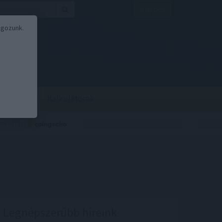
Belépés
lgozunk.
BOR
BIRS
Kalkulátorok
Legnépszerűbb híreink