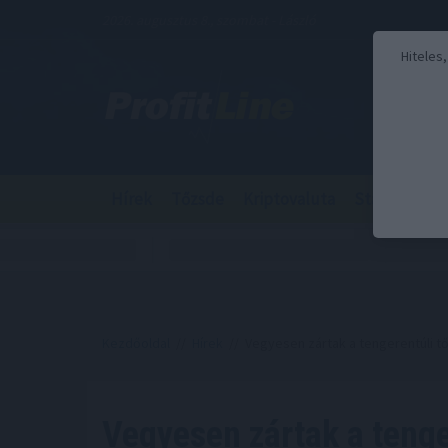
2026. augusztus 8., szombat - László
Hiteles
Hírek
Tőzsde
Kriptovaluta
Stabilcoin
Kezdőoldal
//
Hírek
// Vegyesen zártak a tengerentúli t
Vegyesen zártak a tenge