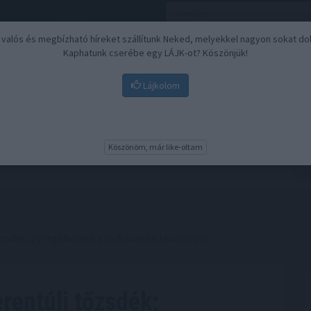
, valós és megbízható híreket szállítunk Neked, melyekkel nagyon sokat do
Kaphatunk cserébe egy LÁJK-ot? Köszönjük!
Lájkolom
Nyugdíj
Biztosítási befektetések
BU
Köszönöm, már like-oltam
őzsdék; gyengélkedtek a tech szektor részvényei
rentúli tőzsdék;