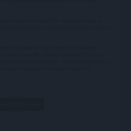
i meg a hiperskálázók infrastruktúra-bővítésére
 lett, melynek árfolyama 47%-ot ugrott, miután az
zpénzért felvásárolja a biotechnológiai céget. Az AbbVie
herán megállapodott egy 60 napon belül végleges
iráni tisztviselők „jelentős előrelépést” értek el a
ely hétfőn idő előtt zárult le – közölték a közvetítők –,
rdésében továbbra is fennállnak. A Brent olaj
jékoztatást kérek!