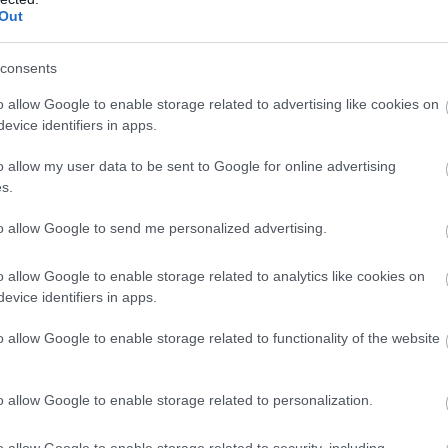
Out
consents
ilágítás a közmédiánál
o allow Google to enable storage related to advertising like cookies on
sgálat és átvilágítás a közmédiánál - közölte a
evice identifiers in apps.
kapcsolatokért és kultúráért felelős miniszter a
dalán pénteken közzétett videójában.
o allow my user data to be sent to Google for online advertising
s.
to allow Google to send me personalized advertising.
8:00
Megosztás:
TOVÁBB
o allow Google to enable storage related to analytics like cookies on
evice identifiers in apps.
ik a közvetlen
agrártámogatások
o allow Google to enable storage related to functionality of the website
bbinál hamarabb kezdődik a közvetlen
o allow Google to enable storage related to personalization.
tások előlegfizetése idén, az utalások már
özepén indulhatnak - jelentette be az agrár- és
o allow Google to enable storage related to security, including