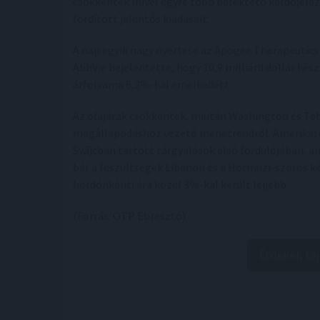
csökkentek mivel egyre több befektető kérdőjelez
fordított jelentős kiadásait.
A nap egyik nagy nyertese az Apogee Therapeutics
AbbVie bejelentette, hogy 10,9 milliárd dollár kés
árfolyama 6,2%-kal emelkedett.
Az olajárak csökkentek, miután Washington és Te
megállapodáshoz vezető menetrendről. Amerikai és 
Svájcban tartott tárgyalások első fordulójában, am
bár a feszültségek Libanon és a Hormuzi-szoros ké
hordónkénti ára közel 3%-kal került lejjebb.
(Forrás: OTP Ébresztő)
Érdekel, tá