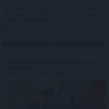
gazdálkodóknak. A Syngenta szerint a magyar ágazat
jövőjének kulcsa az öntözés fejlesztése, a szélsőséges
időjárást jól viselő fajták használata és a termelési
hatékonyság növelése lehet.
2026. 08. 06. 20:00
Megosztás:
TOVÁBB
A benzinkutaktól a boltok polcaiig: így
drágíthatja
meg a Hormuzi-szoros
konfliktusa a mindennapokat