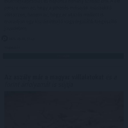
internetkapcsolat és naponta néhány szabad óra. A cél
persze nem az, hogy a pihenés második műszakká
változzon, hanem az, hogy az utazás mellett is
maradjon egy kiszámítható vagy legalább kiegészítő
jövedelem.
2026. 08. 06. 17:15
Megosztás:
TOVÁBB
Az aszály már a magyar vállalatokat
és a
forint árfolyamát is sújtja