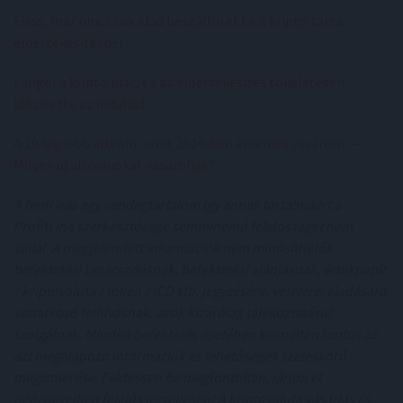
Siess, már nincs sok időd beszállni ebbe a kripto tárca
előértékesítésbe!
Lángol a kripto piac, ez az előértékesítés tökéletesen
időzítette az indulást
A 10 legjobb altcoin, amit 2024-ben érdemes vásárolni –
Milyen új altcoinokat vásároljak?
A fenti írás egy vendégtartalom így annak tartalmáért a
ProfitLine szerkesztősége semminemű felelősséget nem
vállal. A megjelenített információk nem minősíthetők
befektetési tanácsadásnak, befektetési ajánlásnak, értékpapír
/ kriptovaluta / token / ICO stb. jegyzésére, vételére, eladására
vonatkozó felhívásnak, azok kizárólag tájékoztatásul
szolgálnak. Minden befektetés esetében kiemelten fontos az
azt megalapozó információk és lehetőségek széleskörű
megismerése. Fektessen be megfontoltan, járjon el
pénzügyeiben felelősségteljesen! A kriptovaluta vásárlás és