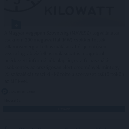
A Magyar Vegyipari Szövetség (MAVESZ) tagvállalatai
csaknem 200 megawattal (MW) csökkentették
villamosenergia-felhasználásukat és jelentősen
visszafogták vízfelhasználásukat is a tagoktól
beérkezett információk alapján, ez a felhasználás-
csökkentés az országosan elért eredmények mintegy
25 százalékát teszi ki - közölte a szervezet csütörtökön
az MTI-vel.
2026. 08. 06. 23:00
Megosztás:
TOVÁBB