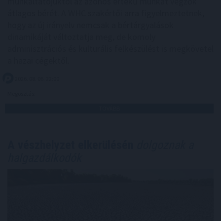
munkáltatójuktól az azonos értékű munkát végzők
átlagos bérét. A WHC szakértői arra figyelmeztetnek,
hogy az új irányelv nemcsak a bértárgyalások
dinamikáját változtatja meg, de komoly
adminisztrációs és kulturális felkészülést is megkövetel
a hazai cégektől.
2026. 08. 06. 22:00
Megosztás:
TOVÁBB
A vészhelyzet elkerülésén
dolgoznak a
halgazdálkodók