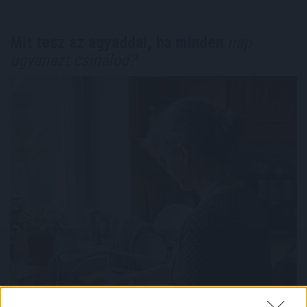
Mit tesz az agyaddal, ha minden
nap
ugyanazt csinálod?