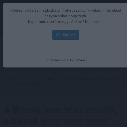
Hiteles, valós és megbízható híreket szállítunk Neked, melyekkel
nagyon sokat dolgozunk.
Kaphatunk cserébe egy LÁJK-ot? Köszönjük!
Lájkolom
Menü
Köszönöm, már like-oltam
Kezdőoldal
//
Hírek
// A Bitcoin leverte az ezüstöt, a bálnák ezt a
mém érmét veszik most
A Bitcoin leverte az ezüstöt,
a bálnák
ezt a mém érmét