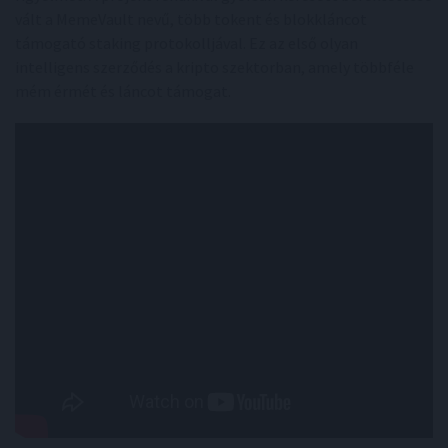
vált a MemeVault nevű, több tokent és blokkláncot
támogató staking protokolljával. Ez az első olyan
intelligens szerződés a kripto szektorban, amely többféle
mém érmét és láncot támogat.