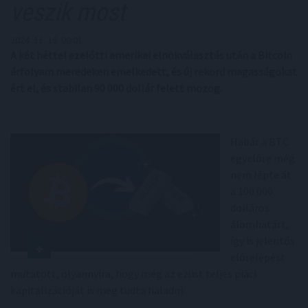
veszik most
2024. 11. 19. 00:01
A két héttel ezelőtti amerikai elnökválasztás után a Bitcoin
árfolyam meredeken emelkedett, és új rekord magasságokat
ért el, és stabilan 90 000 dollár felett mozog.
Habár a BTC
egyelőre még
nem lépte át
a 100 000
dolláros
álomhatárt,
így is jelentős
előrelépést
mutatott, olyannyira, hogy még az ezüst teljes piaci
kapitalizációját is meg tudta haladni.