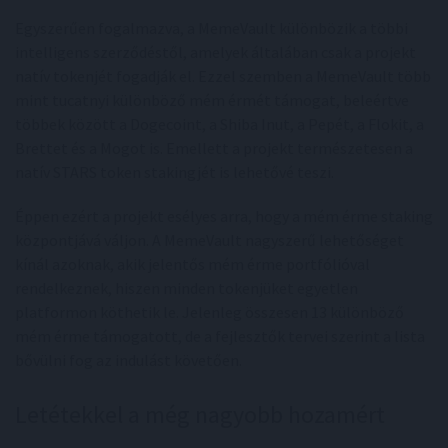
Egyszerűen fogalmazva, a MemeVault különbözik a többi
intelligens szerződéstől, amelyek általában csak a projekt
natív tokenjét fogadják el. Ezzel szemben a MemeVault több
mint tucatnyi különböző mém érmét támogat, beleértve
többek között a Dogecoint, a Shiba Inut, a Pepét, a Flokit, a
Brettet és a Mogot is. Emellett a projekt természetesen a
natív STARS token stakingjét is lehetővé teszi.
Éppen ezért a projekt esélyes arra, hogy a mém érme staking
központjává váljon. A MemeVault nagyszerű lehetőséget
kínál azoknak, akik jelentős mém érme portfólióval
rendelkeznek, hiszen minden tokenjüket egyetlen
platformon köthetik le. Jelenleg összesen 13 különböző
mém érme támogatott, de a fejlesztők tervei szerint a lista
bővülni fog az indulást követően.
Letétekkel a még nagyobb hozamért