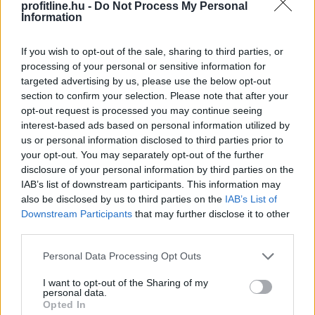
profitline.hu -
Do Not Process My Personal
Information
If you wish to opt-out of the sale, sharing to third parties, or
processing of your personal or sensitive information for
A WHO demencia-irányelveiben önálló kockázati
targeted advertising by us, please use the below opt-out
tényezőként szerepel a kognitív inaktivitás. A
section to confirm your selection. Please note that after your
dokumentum rámutat: az egész életen át tartó
opt-out request is processed you may continue seeing
kognitív aktivitás — a tanulás, a mentálisan igényes
interest-based ads based on personal information utilized by
feladatok és az új ingerek — szoros összefüggésben áll
us or personal information disclosed to third parties prior to
a szellemi hanyatlás alacsonyabb kockázatával .
your opt-out. You may separately opt-out of the further
disclosure of your personal information by third parties on the
2026. 08. 07. 02:00
IAB’s list of downstream participants. This information may
also be disclosed by us to third parties on the
IAB’s List of
Megosztás:
Downstream Participants
that may further disclose it to other
TOVÁBB
third parties.
Please note that this website/app uses one or more Google
Personal Data Processing Opt Outs
services and may gather and store information including but
not limited to your visit or usage behaviour. You may click to
I want to opt-out of the Sharing of my
Hőkupola bezárult: bajban
a klímát
personal data.
grant or deny consent to Google and its third-party tags to
Opted In
használók is
use your data for below specified purposes in below Google