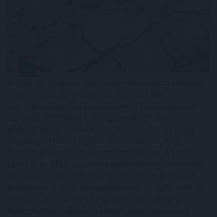
A 2026-os rendkívüli nyári aszály már messze túlmutat
a mezőgazdaság problémáin. Egyre inkább
makrogazdasági kockázattá válik. A Duna budapesti
vízszintje történelmi mélységbe süllyedt, ami
ellehetetlenítette a hajózást, a hűtővíz hiánya pedig
arra kényszerítette a paksi atomerőművet, hogy
termelését a minimális szintre csökkentse. A közútra
terelt áruszállítás és a hazai villamosenergia-termelés
visszaesése a rekordközeli nyári fogyasztás mellett
jelentősen növeli az energiaimportot. Ez újabb inflációs
nyomást okozhat, ami megnehezítheti a Magyar
Nemzeti Bank számára a kamatcsökkentési ciklus