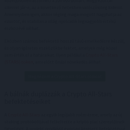
közeljövőben áttörheti a 100 000 dollárt. Hogy ezúttal
sikerrel jár-e, az a következő hetekben valószínüleg kiderül.
Amennyiben igen, akkor végleg maga mögött hagyhatja az
ezüstöt, és stabilan a világ nyolcadik legnagyobb értékű
eszközévé válhat.
Eközben számos befektető hosszú távú emelkedésre készül,
és olyan ígéretes eszközökbe fektet, amelyek még közel
sem érték el a határaikat. Ilyen például a
Crypto All-Stars
(STARS) token
, ami előtt óriási növekedés állhat.
Megnézem a Crypto All-Stars oldalát
A bálnák duplázzák a Crypto All-Stars
befektetéseiket
A
Crypto All-Stars
az egyik legújabb mém érme, amely az új
staking protokolljával felkeltette a kripto piac szereplőinek
figyelmét. A projekt rendkívül gyorsan keresett befektetéssé