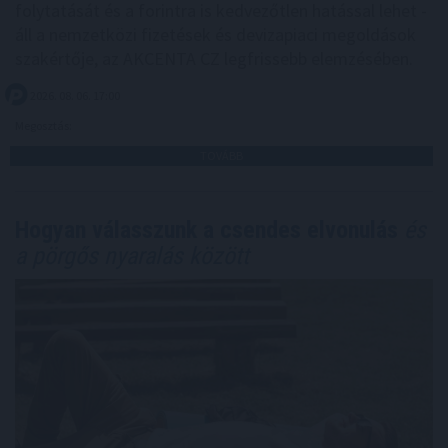
folytatását és a forintra is kedvezőtlen hatással lehet -
áll a nemzetközi fizetések és devizapiaci megoldások
szakértője, az AKCENTA CZ legfrissebb elemzésében.
2026. 08. 06. 17:00
Megosztás:
TOVÁBB
Hogyan válasszunk a csendes elvonulás
és
a pörgős nyaralás között