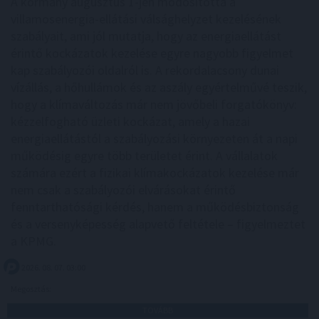
A kormány augusztus 1-jén módosította a
villamosenergia-ellátási válsághelyzet kezelésének
szabályait, ami jól mutatja, hogy az energiaellátást
érintő kockázatok kezelése egyre nagyobb figyelmet
kap szabályozói oldalról is. A rekordalacsony dunai
vízállás, a hőhullámok és az aszály egyértelművé teszik,
hogy a klímaváltozás már nem jövőbeli forgatókönyv:
kézzelfogható üzleti kockázat, amely a hazai
energiaellátástól a szabályozási környezeten át a napi
működésig egyre több területet érint. A vállalatok
számára ezért a fizikai klímakockázatok kezelése már
nem csak a szabályozói elvárásokat érintő
fenntarthatósági kérdés, hanem a működésbiztonság
és a versenyképesség alapvető feltétele – figyelmeztet
a KPMG.
2026. 08. 07. 03:00
Megosztás:
TOVÁBB