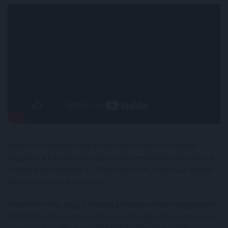
Habár az arany piaci kapitalizációja továbbra is tízszer
nagyobb, a Bitcoin árfolyama ismét emelkedésnek indult. Az
eszköz a cikk írásakor 91 716 dolláron áll, miután az elmúlt
héten hatalmasat rallizott.
Annak ellenére, hogy a Bitcoin árfolyama kissé megtorpant
a 90 000 dollár körüli zónában, ismét lendületet vehet, és a