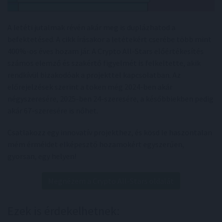
A letéti jutalmak révén akár meg is duplázhatod a
befektetésed. A cikk írásakor a letétekért cserébe több mint
400%-os éves hozam jár. A Crypto All-Stars előértékesítés
számos elemző és szakértő figyelmét is felkeltette, akik
rendkívül bizakodóak a projekttel kapcsolatban. Az
előrejelzések szerint a token még 2024-ben akár
négyszeresére, 2025-ben 24-szeresére, a későbbiekben pedig
akár 67-szeresére is nőhet.
Csatlakozz egy innovatív projekthez, és kösd le haszontalan
mém érméidet elképesztő hozamokért egyszerűen,
gyorsan, egy helyen!
Megnézem a Crypto All-Stars oldalát
Ezek is érdekelhetnek: