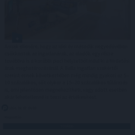
Annak ellenére, hogy az idei év második negyedévében
csökkentek az ingatlanárak, az eladók egy része
továbbra is a korábbi piaci helyzetből indul ki a hirdetési
árak meghatározásánál. A Balla Ingatlan szakértői
szerint ennek következtében még mindig gyakori az 5–
10 százalékos, sőt olykor a 15–20 százalékos túlárazás
is, ami jelentősen megnehezítheti, vagy adott esetben
akár lehetetlenné is teszi az értékesítést.
2026. 08. 07. 04:00
Megosztás:
TOVÁBB