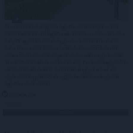
Átrendeződik a drágább ingatlanok földrajza: a 100
millió forint feletti ingatlanok iránti kereslet a főváros
helyett egyre inkább az agglomeráció felé fordul. A
Duna House első féléves tranzakciós adatai szerint
ebben az ársávban Budapest részesedése egy év alatt
57-ről 48 százalékra csökkent, míg Pest vármegyéé 24-
ről 33 százalékra nőtt. A háttérben egyszerű ok áll:
ugyanabból a pénzből az agglomerációban nagyobb
ingatlan vásárolható.
2026. 08. 06. 18:00
Megosztás:
TOVÁBB