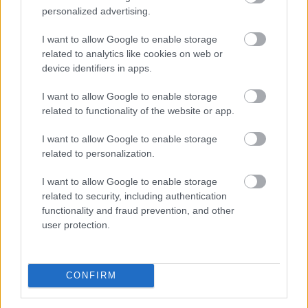
personalized advertising.
növelte a klímák használatát. A hűtés helyszínenként
átlagosan napi 4,29 kWh energiát igényelt a Daikin
I want to allow Google to enable storage
klímákat és hőszivattyúkat vezérlő Onecta alkalmazás
related to analytics like cookies on web or
anonim, országos használati adatai szerint.
device identifiers in apps.
2026. 08. 07. 01:00
I want to allow Google to enable storage
related to functionality of the website or app.
Megosztás:
TOVÁBB
I want to allow Google to enable storage
related to personalization.
Elmaradt a várakozásoktól az
ipar júniusi
I want to allow Google to enable storage
related to security, including authentication
teljesítménye
functionality and fraud prevention, and other
Az ipari termelés júniusi mutatói elmaradtak a
user protection.
várakozásoktót, már az előzetes GDP-adatok is sejteni
engedték, hogy a fél év utolsó hónapja nem volt erős -
állapították meg az MTI-nek nyilatkozó elemzők. A
CONFIRM
kilátások továbbra is bizonytalanok alapvetően a
külpiaci feltételek miatt, de majdnem biztos, hogy a