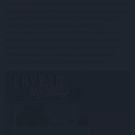
A
STARS token
jelenleg még mindig csak az előértékesítési
fázisban van, így rendkívül kedvezményes áron vásárolható
meg. Az ICO során már több mint 4,2 millió dollár gyűlt
össze, de az összeg folyamatosan emelkedik. Te is
csatlakozhatsz, és vásárolhatsz STARS tokeneket USDT,
BNB, ETH, DOGE, PEPE, SHIB és FLOKI érmék, valamint
bank- és hitelkártyák segítségével. Ezután a megvásárolt
STARS tokenjeidet le is kötheted, de bármelyik másik
támogatott mém érmét is letétbe helyezheted.