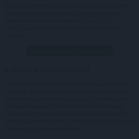
Az óriási növekedésből a teljes kripto piac profitál, köztük a
kis piaci kapitalizációjú érmék is. Ilyen például az egyik
legújabb mém érme előértékesítés, a
Crypto All-Stars
(STARS)
, amely a rally hatására intenzív növekedésbe
kezdett.
Megnézem a Crypto All-Stars oldalát
A Bitcoin leverte az ezüstöt
A Bitcoin egyszer csak a világ nyolcadik legnagyobb értékű
eszközévé vált, amikor piaci kapitalizációja elérte az 1,752
billió dollárt, ami meghaladta az ezüst 1,726 billió dolláros
piaci kapitalizációja. Ez jelentős lépés a Bitcoin számára
azon célja felé, hogy az arany komoly riválisává váljon, és
valóban "digitális aranyként" ismerjék el. Ezt a címet ugyanis
már évek óta próbálja megszerezni.