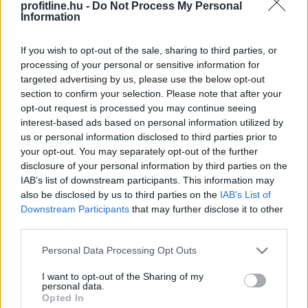
profitline.hu -
Do Not Process My Personal
kedden válassza meg az új köztársasági elnököt.
Information
If you wish to opt-out of the sale, sharing to third parties, or
processing of your personal or sensitive information for
targeted advertising by us, please use the below opt-out
2026. 08. 06. 00:05
section to confirm your selection. Please note that after your
opt-out request is processed you may continue seeing
Megosztás:
interest-based ads based on personal information utilized by
TOVÁBB
us or personal information disclosed to third parties prior to
your opt-out. You may separately opt-out of the further
disclosure of your personal information by third parties on the
Csökkenti a reaktor teljesítményét
a krskói
IAB’s list of downstream participants. This information may
also be disclosed by us to third parties on the
IAB’s List of
atomerőmű
Downstream Participants
that may further disclose it to other
Szerda éjszakától fokozatosan csökkenti reaktorának
third parties.
teljesítményét a szlovén-horvát tulajdonú Krsko
Please note that this website/app uses one or more Google
Personal Data Processing Opt Outs
Atomerőmű (NEK) a Száva alacsony vízhozama és
services and may gather and store information including but
magas vízhőmérséklete miatt - közölte az erőmű
not limited to your visit or usage behaviour. You may click to
I want to opt-out of the Sharing of my
personal data.
vezetése.
grant or deny consent to Google and its third-party tags to
Opted In
use your data for below specified purposes in below Google