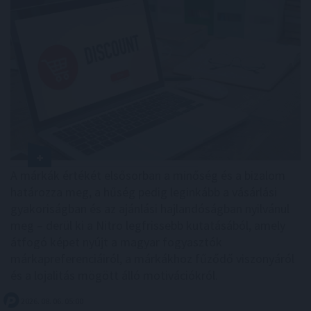
A márkák értékét elsősorban a minőség és a bizalom
határozza meg, a hűség pedig leginkább a vásárlási
gyakoriságban és az ajánlási hajlandóságban nyilvánul
meg – derül ki a Nitro legfrissebb kutatásából, amely
átfogó képet nyújt a magyar fogyasztók
márkapreferenciáiról, a márkákhoz fűződő viszonyáról
és a lojalitás mögött álló motivációkról.
2026. 08. 06. 05:00