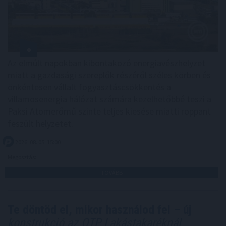
Az elmúlt napokban kibontakozó energiavészhelyzet
miatt a gazdasági szereplők részéről széles körben és
önkéntesen vállalt fogyasztáscsökkentés a
villamosenergia hálózat számára kezelhetőbbé teszi a
Paksi Atomerőmű szinte teljes kiesése miatti roppant
feszült helyzetet.
2026. 08. 05. 15:00
Megosztás:
TOVÁBB
Te döntöd el, mikor használod fel – új
konstrukció az OTP Lakástakaréknál