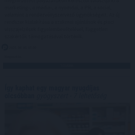
meghirdetett pályázatokon keresztül választja ki a
marketing-, a média-, a nyomdai, a PR, a social,
valamint a rendezvényszervező ügynökségeit. Az új
rendszer kialakítása a szakmai ajánlások és piaci
visszajelzések figyelembevételével, független
szakértők támogatásával történik.
2026. 08. 06. 03:00
Megosztás:
TOVÁBB
Így kaphat egy magyar nyugdíjas
olcsóbban
gyógyszert - 7 lehetőség