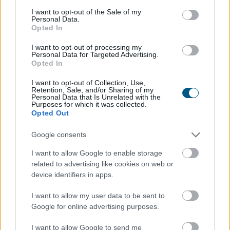
2026. 08. 05. 23:00
consent section.
I want to opt-out of the Sale of my
Personal Data.
Megosztás:
Opted In
TOVÁBB
I want to opt-out of processing my
Personal Data for Targeted Advertising.
Opted In
MNB: egyhangúlag támogatta a monetáris
I want to opt-out of Collection, Use,
tanács
az alapkamat csökkentését
Retention, Sale, and/or Sharing of my
Personal Data that Is Unrelated with the
júliusban
Purposes for which it was collected.
Opted Out
Google consents
I want to allow Google to enable storage
related to advertising like cookies on web or
device identifiers in apps.
I want to allow my user data to be sent to
Google for online advertising purposes.
I want to allow Google to send me