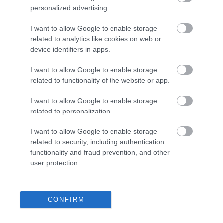
personalized advertising.
I want to allow Google to enable storage
Enyhangúlag szavaztak a Magyar Nemzeti Bank (MNB)
related to analytics like cookies on web or
Monetáris Tanácsának tagjai a július 21-i ülésen az
device identifiers in apps.
alapkamat csökkentéséről - olvasható az MNB
I want to allow Google to enable storage
honlapján szerdán közzétett rövidített jegyzőkönyvben.
related to functionality of the website or app.
I want to allow Google to enable storage
2026. 08. 05. 22:00
related to personalization.
Megosztás:
I want to allow Google to enable storage
TOVÁBB
related to security, including authentication
functionality and fraud prevention, and other
user protection.
Jóval olcsóbb lett a villanyautók
és a
hibridek kötelezője
CONFIRM