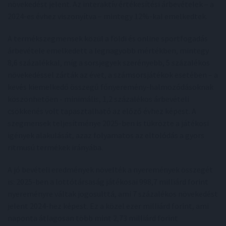
növekedést jelent. Az interaktív értékesítési árbevételek – a
2024-es évhez viszonyítva – mintegy 12%-kal emelkedtek.
A termékszegmensek közül a földi és online sportfogadás
árbevétele emelkedett a legnagyobb mértékben, mintegy
8,6 százalékkal, míg a sorsjegyek szerényebb, 5 százalékos
növekedéssel zárták az évet, a számsorsjátékok esetében – a
kevés kiemelkedő összegű főnyeremény-halmozódásoknak
köszönhetően - minimális, 1,2 százalékos árbevételi
csökkenés volt tapasztalható az előző évhez képest. A
szegmensek teljesítménye 2025-ben is tükrözte a játékosi
igények alakulását, azaz folyamatos az eltolódás a gyors
ritmusú termékek irányába.
A jó bevételi eredmények növelték a nyeremények összegét
is: 2025-ben a lottótársaság játékosai 998,7 milliárd forint
nyereményre váltak jogosulttá, ami 7 százalékos növekedést
jelent 2024-hez képest. Ez a közel ezer milliárd forint, ami
naponta átlagosan több mint 2,73 milliárd forint