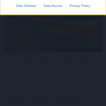
Data Deletion
Data Access
Privacy Policy
Már a százezres nagyságrend felett van a magyar
villanyautó-flotta, ami bő 40 százalékos bővülést jelent
éves szinten. A Netrisknél kötött kgfb-szerződéseken
belül az elektromos személyautók aránya júniusra 3,6
százalékra, a hibrideké pedig több mint 5 százalékra
emelkedett. Az elektromos autók kötelező
biztosításának féléves átlagdíja éves összevetésben 8
százalékkal, a hibrideké 12 százalékkal csökkent,
miközben a többi személyautónál mindössze 2