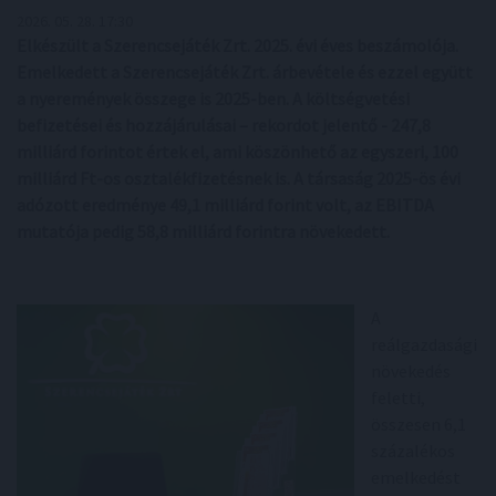
2026. 05. 28. 17:30
Elkészült a Szerencsejáték Zrt. 2025. évi éves beszámolója.
Emelkedett a Szerencsejáték Zrt. árbevétele és ezzel együtt
a nyeremények összege is 2025-ben. A költségvetési
befizetései és hozzájárulásai – rekordot jelentő - 247,8
milliárd forintot értek el, ami köszönhető az egyszeri, 100
milliárd Ft-os osztalékfizetésnek is. A társaság 2025-ös évi
adózott eredménye 49,1 milliárd forint volt, az EBITDA
mutatója pedig 58,8 milliárd forintra növekedett.
A
reálgazdasági
növekedés
feletti,
összesen 6,1
százalékos
emelkedést