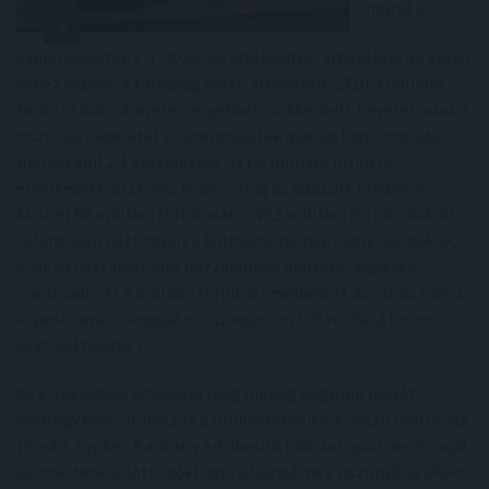
mutat a
Szerencsejáték Zrt. 2025. évi értékesítési árbevétele az előző
évhez képest. A társaság nettó árbevétele 1310,9 milliárd
forintra nőtt. A nyereményekkel csökkentett bevétel, azaz a
tiszta játékbevétel (szerencsejáték iparági legfontosabb
mérőszám) 2,1 százalékkal, 311,9 milliárd forintra
emelkedett 2024-hez képest, míg az adózott eredmény
kicsivel 50 milliárd forint alatt (49,1 milliárd forint) alakult.
Jelentősen nőtt tavaly a költségvetéshez (adók, járulékok,
díjak és osztalék) való hozzájárulás mértéke, egészen
pontosan 247,8 milliárd forintra emelkedett az előző évhez
képest, amit támogatott az egyszeri 100 milliárd forint
osztalékfizetés is.
Az értékesítési árbevétel még mindig nagyobb részét,
mintegy 60%-át hozzák a földi értékesítést végző csatornák
(Posta, Lapker, Karitatív értékesítő hálózat, partner és saját
üzemeltetésű lottózók), ami a bázisévhez viszonyítva 2%-os