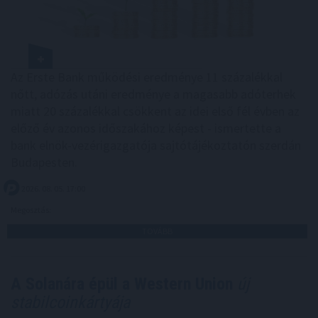
Az Erste Bank működési eredménye 11 százalékkal
nőtt, adózás utáni eredménye a magasabb adóterhek
miatt 20 százalékkal csökkent az idei első fél évben az
előző év azonos időszakához képest - ismertette a
bank elnök-vezérigazgatója sajtótájékoztatón szerdán
Budapesten.
2026. 08. 05. 17:00
Megosztás:
TOVÁBB
A Solanára épül a Western Union
új
stabilcoinkártyája