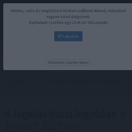
Hiteles, valós és megbízható híreket szállítunk Neked, melyekkel
nagyon sokat dolgozunk.
Kaphatunk cserébe egy LÁJK-ot? Köszönjük!
Lájkolom
Menü
Köszönöm, már like-oltam
Kezdőoldal
//
Hírek
// A fogadás húzta legjobban a bevételt 2025-
ben
A fogadás húzta legjobban
a
bevételt 2025-ben