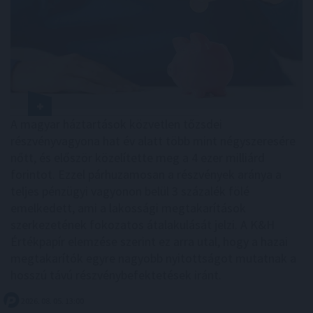
A magyar háztartások közvetlen tőzsdei
részvényvagyona hat év alatt több mint négyszeresére
nőtt, és először közelítette meg a 4 ezer milliárd
forintot. Ezzel párhuzamosan a részvények aránya a
teljes pénzügyi vagyonon belül 3 százalék fölé
emelkedett, ami a lakossági megtakarítások
szerkezetének fokozatos átalakulását jelzi. A K&H
Értékpapír elemzése szerint ez arra utal, hogy a hazai
megtakarítók egyre nagyobb nyitottságot mutatnak a
hosszú távú részvénybefektetések iránt.
2026. 08. 05. 13:00