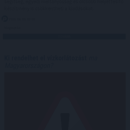
segítség, egyedi méltányosság és olcsóbb helyettesítő
készítmény is csökkentheti a kiadásokat.
2026. 08. 06. 02:00
Megosztás:
TOVÁBB
Ki rendelhet el vízkorlátozást
ma
Magyarországon?