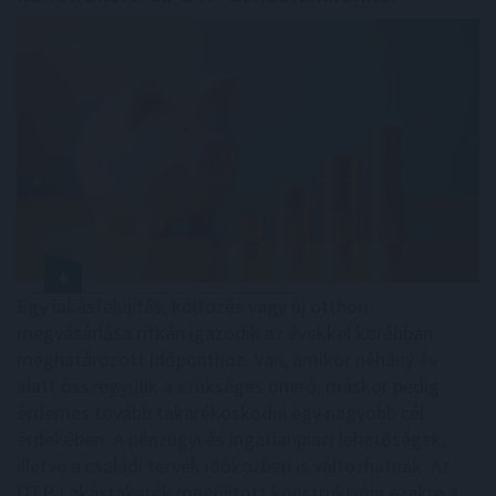
Egy lakásfelújítás, költözés vagy új otthon
megvásárlása ritkán igazodik az évekkel korábban
meghatározott időponthoz. Van, amikor néhány év
alatt összegyűlik a szükséges önerő, máskor pedig
érdemes tovább takarékoskodni egy nagyobb cél
érdekében. A pénzügyi és ingatlanpiaci lehetőségek,
illetve a családi tervek időközben is változhatnak. Az
OTP Lakástakarék megújított konstrukciója ezekre a