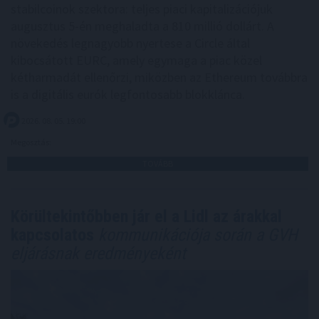
stabilcoinok szektora: teljes piaci kapitalizációjuk
augusztus 5-én meghaladta a 810 millió dollárt. A
növekedés legnagyobb nyertese a Circle által
kibocsátott EURC, amely egymaga a piac közel
kétharmadát ellenőrzi, miközben az Ethereum továbbra
is a digitális eurók legfontosabb blokklánca.
2026. 08. 05. 19:00
Megosztás:
TOVÁBB
Körültekintőbben jár el a Lidl az árakkal
kapcsolatos
kommunikációja során a GVH
eljárásnak eredményeként