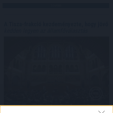
TOVÁBB
A Tisza-frakció kezdeményezte, hogy jövő
kedden legyen az államfőválasztás
A Tisza-frakció kezdeményezte, hogy a parlament jövő