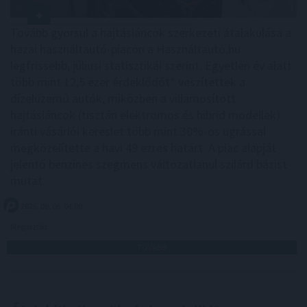
Tovább gyorsul a hajtásláncok szerkezeti átalakulása a
hazai használtautó-piacon a Használtautó.hu
legfrissebb, júliusi statisztikái szerint. Egyetlen év alatt
több mint 12,5 ezer érdeklődőt* veszítettek a
dízelüzemű autók, miközben a villamosított
hajtásláncok (tisztán elektromos és hibrid modellek)
iránti vásárlói kereslet több mint 30%-os ugrással
megközelítette a havi 49 ezres határt. A piac alapját
jelentő benzines szegmens változatlanul szilárd bázist
mutat.
2026. 08. 06. 04:00
Megosztás:
TOVÁBB