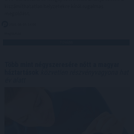
kiszámíthatatlan helyzetekre kínál rugalmas
megoldást.
2026. 08. 05. 14:00
Megosztás:
TOVÁBB
Több mint négyszeresére nőtt a magyar
háztartások
közvetlen részvényvagyona hat
év alatt