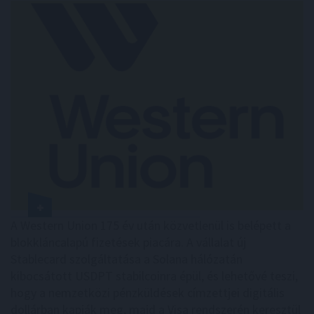
A Western Union 175 év után közvetlenül is belépett a
blokkláncalapú fizetések piacára. A vállalat új
Stablecard szolgáltatása a Solana hálózatán
kibocsátott USDPT stabilcoinra épül, és lehetővé teszi,
hogy a nemzetközi pénzküldések címzettjei digitális
dollárban kapják meg, majd a Visa rendszerén keresztül