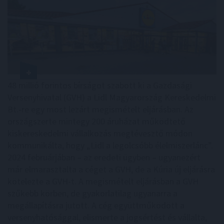
48 millió forintos bírságot szabott ki a Gazdasági
Versenyhivatal (GVH) a Lidl Magyarország Kereskedelmi
Bt.-re egy most lezárt megismételt eljárásban. Az
országszerte mintegy 200 áruházat működtető
kiskereskedelmi vállalkozás megtévesztő módon
kommunikálta, hogy „Lidl a legolcsóbb élelmiszerlánc”.
2024 februárjában – az eredeti ügyben – ugyanezért
már elmarasztalta a céget a GVH, de a Kúria új eljárásra
kötelezte a GVH-t. A megismételt eljárásban a GVH
szűkebb körben, de gyakorlatilag ugyanarra a
megállapításra jutott. A cég együttműködött a
versenyhatósággal, elismerte a jogsértést és vállalta,