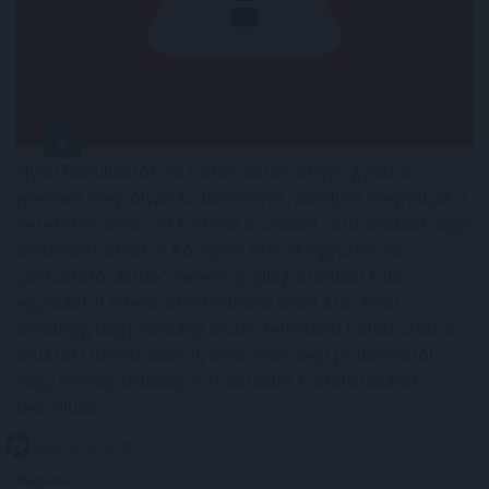
Nyári hőhullámok és tartós aszály idején gyakran
jelennek meg olyan közlemények, amelyek megtiltják a
vezetékes ivóvízzel történő locsolást, autómosást vagy
medencetöltést. A köznyelv ezeket egyszerűen
„vízkorlátozásnak” nevezi, jogilag azonban több,
egymástól eltérő intézkedésről lehet szó. Nem
mindegy, hogy vízhiány miatti települési korlátozásról,
műszaki üzemzavarról, ivóvízminőségi problémáról
vagy mezőgazdasági vízhasználat korlátozásáról
beszélünk.
2026. 08. 06. 01:00
Megosztás: