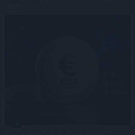
stabilcoinok
piaca, az EURC toronymagasan
vezet
Új mérföldkőhöz érkezett az euróhoz kötött