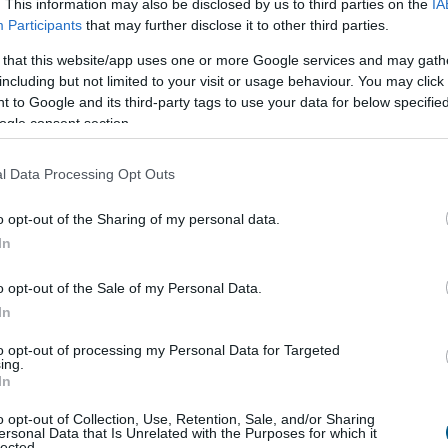
8:00
Megosztás:
TOVÁBB
. This information may also be disclosed by us to third parties on the
IA
Participants
that may further disclose it to other third parties.
 that this website/app uses one or more Google services and may gath
zefogására
az energiakrízis kezelésére
including but not limited to your visit or usage behaviour. You may click 
 to Google and its third-party tags to use your data for below specifi
Magyar Energiamentő Vállalkozások Közössége
ogle consent section.
ynek célja, hogy a hazai KKV-k is aktív szereplőivé
 az energiakrízis kezelésének.
l Data Processing Opt Outs
o opt-out of the Sharing of my personal data.
In
7:00
Megosztás:
TOVÁBB
o opt-out of the Sale of my Personal Data.
In
z a gyeped, mint valaha
to opt-out of processing my Personal Data for Targeted
író mikro-nyírása: A robot nem hetente egyszer
ing.
In
 pázsitot, hanem naponta vagy kétnaponta végighalad
zén. Nem centimétereket vág, hanem csupán 1-2
o opt-out of Collection, Use, Retention, Sale, and/or Sharing
csippent le a fűszálak végéből. Mivel a levágott
ersonal Data that Is Unrelated with the Purposes for which it
lected.