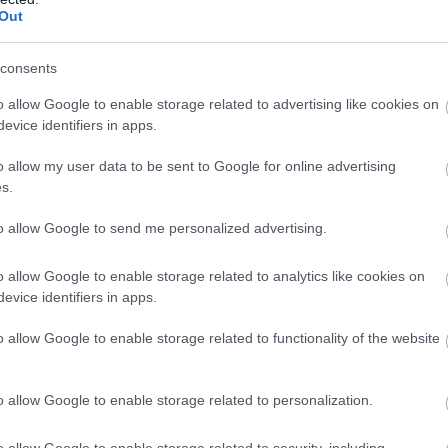
ikroszkopikus méretűek, nem maradnak a fűszálak
Out
nnal lehullanak a fűszálak közé, közvetlenül a talaj
Mivel szinte teljes egészében vízből és szerves
consents
lnak, napokon - sőt, a meleg nyári napokon órákon -
o allow Google to enable storage related to advertising like cookies on
sen elbomlanak és nyomtalanul eltűnnek.
evice identifiers in apps.
6:00
Megosztás:
TOVÁBB
o allow my user data to be sent to Google for online advertising
s.
to allow Google to send me personalized advertising.
ek a korszerű otthonok
– mutatjuk, miből
o allow Google to enable storage related to analytics like cookies on
evice identifiers in apps.
apok energiaellátással kapcsolatos eseményei ismét
ták a figyelmet arra, mennyire fontos az
o allow Google to enable storage related to functionality of the website
konyság. A legolcsóbb energia továbbra is az,
 kell felhasználni. Egy korszerűsítés azonban több
tos beruházás is lehet, amelyet a legtöbb háztartás
o allow Google to enable storage related to personalization.
rőből finanszírozni.
o allow Google to enable storage related to security, including