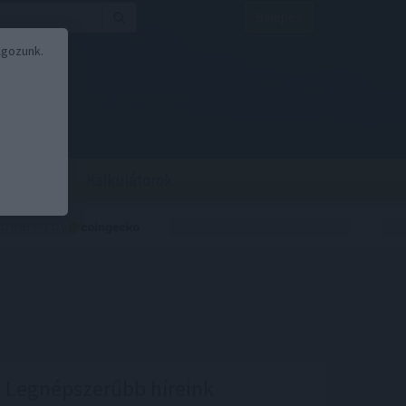
Belépés
lgozunk.
BOR
BIRS
Kalkulátorok
Legnépszerűbb híreink