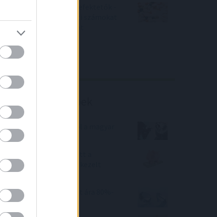
Örülhetnek a Richter befektetők -
piaci konszenzus feletti számokat
közölt a tőzsdei vállalat
4IG elemzés
Richter elemzés
Befektetési tippek
Mit kaptak a Jézuskától a magyar
tőzsdei befektetők?
Júniusban 0,9 %-kal nőtt a
befektetési alapokban kezelt
vagyon
Miért zuhant a gyémánt ára 80%-
kal? Itt a megoldás!