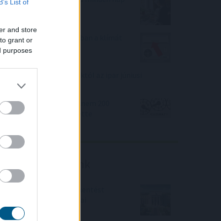
B’s List of
ugyanazt csinálod?
er and store
Hőkupola bezárult: bajban a klímát
to grant or
használók is
ed purposes
Elmaradt a várakozásoktól az ipar júniusi
teljesítménye
A magyar vegyipar csaknem 200
megawattal csökkentette
energiafelhasználását
Friss elemzéseink
Fokozatos kamatcsökkentést
támogatnak az amerikai
jegybankárok