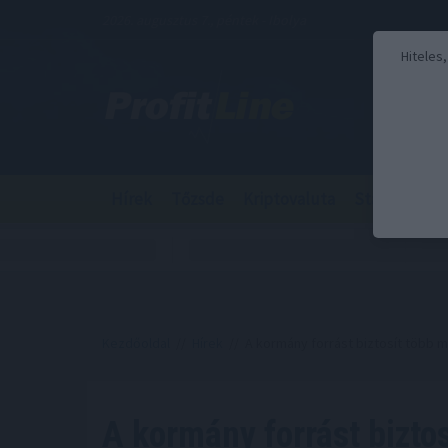
2026. augusztus 7., péntek - Ibolya
Hiteles
Hírek
Tőzsde
Kriptovaluta
Stabilcoin
Kezdőoldal
//
Hírek
// A kormány forrást biztosít több 
A kormány forrást biztos