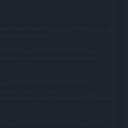
öbb mint 90 villamos motorvonat beszerzésére - közölte
eken a Facebook-oldalán.
iniszter bejegyzésében azt írta, a tarifareformmal
ordszintre emelkedtek az utazásszámok, ez pedig
ített neki abban, hogy újabb forrásokat tudjon kilobbizni
ormánynál a magyar vasút részére.
 elmúlt évben 'fürkészeket' küldtem szét a világ
útijármű-piacára, hogy felkutassák a lehető
gyorsabban megszerezhető, jó minőségű új vagy használt
úti járműveket. Sikerrel jártak. Van több jó ajánlatunk!" -
 a miniszter.
 döntött, hogy forrást biztosít több mint 90 villamos