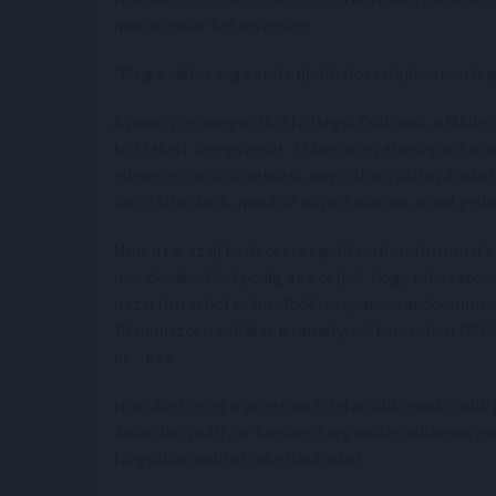
motorvonat beszerzésére.
"Még a ciklus vége előtt újabb flottafejlesztési lé
A miniszter megosztotta Hegyi Zsoltnak, a MÁV-c
közzétett bejegyzését. Ebben a vezérigazgató arró
ellenére is arra törekszik, hogy olyan változásoka
szolgáltatások, mind az infrastruktúra, mind ped
Mint írta, az új bérletekre épülő tarifareformmal 
intézkedésekkel pedig az a céljuk, hogy fokozatosa
hazai forrásból és hitelből megvalósítandó, minteg
10 miniszteri vállalás is, amelynek keretében 10
be - írta.
Hozzátette: ez a program folytatódik most újabb 
darab használt, de korszerű regionális villamos 
tárgyában indítottak eljárásokat.