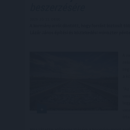
beszerzésére
2025. 10. 11. 04:00
A kormány arról döntött, hogy forrást biztosít t
Lázár János építési és közlekedési miniszter pént
A m
rek
seg
a k
"Az
vas
leg
vas
írta
Hozzátette: előterjesztésére a kormány most arról