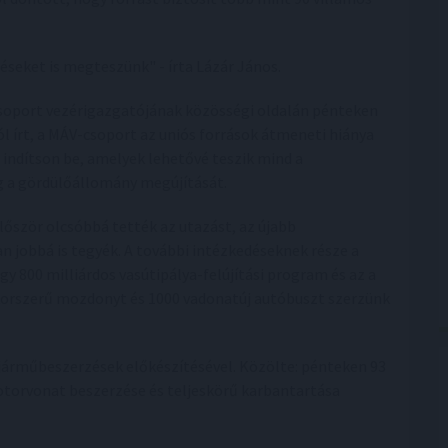
péseket is megteszünk" - írta Lázár János.
soport vezérigazgatójának közösségi oldalán pénteken
l írt, a MÁV-csoport az uniós források átmeneti hiánya
t indítson be, amelyek lehetővé teszik mind a
ig a gördülőállomány megújítását.
először olcsóbbá tették az utazást, az újabb
n jobbá is tegyék. A további intézkedéseknek része a
y 800 milliárdos vasútipálya-felújítási program és az a
0 korszerű mozdonyt és 1000 vadonatúj autóbuszt szerzünk
járműbeszerzések előkészítésével. Közölte: pénteken 93
motorvonat beszerzése és teljeskörű karbantartása