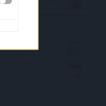
Személyi kölcsönt akarsz? Akkor
horror kamatokra készülj!
Kalkulátor ajánló
Fröccs kvíz
Mennyi pénzed hiányzik mindig hó
végén? - kalkulátor
Mit tudsz Te az Adriáról?
Melyik ládikóban van a kincs?