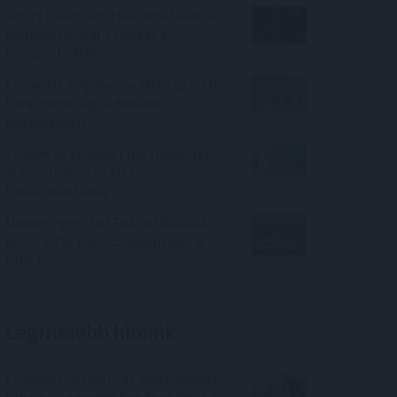
Vitézy Dávid: lassítja a vonatokat és
festéssel is védi a síneket a
hőségtől a MÁV
Elmaradt a várakozásoktól az OTP
Bank nyeresége a második
negyedévben
Te döntöd el, mikor használod fel –
új konstrukció az OTP
Lakástakaréknál
Minden egyes hét Paks nélkül akár
közel 0,1%-kal is csökkentheti a
GDP-t
Legfrissebb híreink
Elmaradt egyelőre az albérletpiaci
roham - mennyibe kerülnek most a