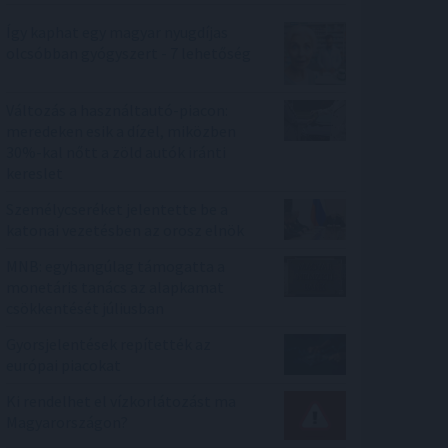
Így kaphat egy magyar nyugdíjas
olcsóbban gyógyszert - 7 lehetőség
Változás a használtautó-piacon:
meredeken esik a dízel, miközben
30%-kal nőtt a zöld autók iránti
kereslet
Személycseréket jelentette be a
katonai vezetésben az orosz elnök
MNB: egyhangúlag támogatta a
monetáris tanács az alapkamat
csökkentését júliusban
Gyorsjelentések repítették az
európai piacokat
Ki rendelhet el vízkorlátozást ma
Magyarországon?