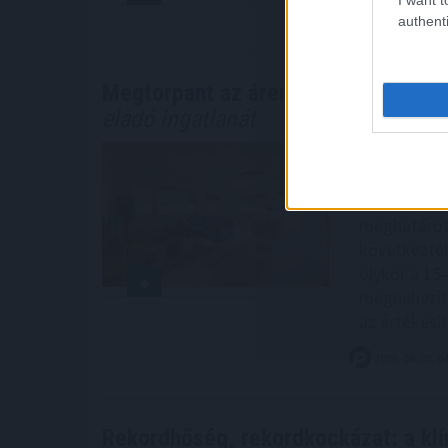
2026. 08. 07. 0
authenti
Megtorpant az áremelkedés, de so
eladó ingatlanát
Annak ellen
csökkentek 
korábbi piac
meghatározá
következtéb
olykor a 15–
megnehezíth
az értékesít
2026. 08. 07. 0
Rekordhőség, rekordkockázat: a kl