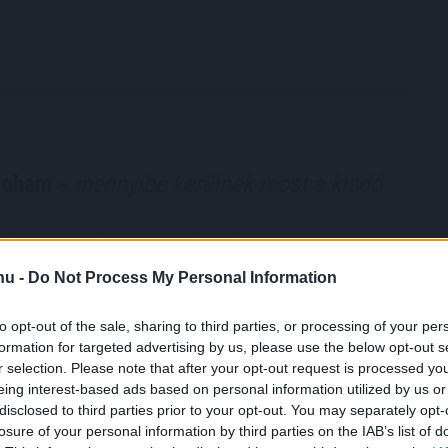
roham -
mennyibe kerülnek most a kiadó
tási ponthatárok kihirdetése utáni hetek jelentik az
ci főszezont, ekkor egyszerre jelennek meg nagyobb
.hu -
Do Not Process My Personal Information
akást kereső diákok, miközben a tulajdonosok egy
e az időszakra időzíti kiadó ingatlanának
to opt-out of the sale, sharing to third parties, or processing of your per
ét. Az idei szezon első tíz napjának adatai alapján
formation for targeted advertising by us, please use the below opt-out s
am egyelőre országosan visszafogottabb mint tavaly
r selection. Please note that after your opt-out request is processed y
előtt. Igaz, vannak kivételes városok, ahol nagyobb
eing interest-based ads based on personal information utilized by us or
indult a szezon.
disclosed to third parties prior to your opt-out. You may separately opt-
losure of your personal information by third parties on the IAB’s list of