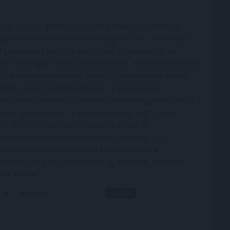
ugusztus 1-jén módosította a villamosenergia-
sághelyzet kezelésének szabályait, ami jól mutatja,
rgiaellátást érintő kockázatok kezelése egyre
yelmet kap szabályozói oldalról is. A rekordalacsony
ás, a hőhullámok és az aszály egyértelművé teszik,
aváltozás már nem jövőbeli forgatókönyv:
tó üzleti kockázat, amely a hazai energiaellátástól a
i környezeten át a napi működésig egyre több
int. A vállalatok számára ezért a fizikai
atok kezelése már nem csak a szabályozói
 érintő fenntarthatósági kérdés, hanem a
onság és a versenyképesség alapvető feltétele –
et a KPMG.
3:00
Megosztás:
TOVÁBB