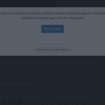
, valós és megbízható híreket szállítunk Neked, melyekkel nagyon sokat do
Kaphatunk cserébe egy LÁJK-ot? Köszönjük!
Lájkolom
Nyugdíj
Biztosítási befektetések
BU
Köszönöm, már like-oltam
mint 90 motorvonat beszerzésére
ít több
mint 90 motorvonat