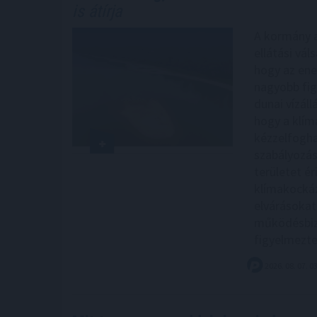
is átírja
A kormány a
ellátási vál
hogy az ene
nagyobb fig
dunai vízáll
hogy a klím
kézzelfogha
szabályozás
területet ér
klímakockáz
elvárásokat
működésbizt
figyelmezt
2026. 08. 07. 0