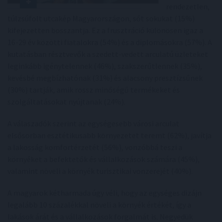
rendezetlen,
túlzsúfolt utcakép Magyarországon, sőt sokukat (15%)
kifejezetten bosszantja. Ez a frusztráció különösen igaz a
16-29 év közötti fiatalokra (54%) és a diplomásokra (57%). A
kutatásban résztvevők a szedett-vedett arculatú üzleteket
leginkább igénytelennek (46%), szakszerűtlennek (35%),
kevésbé megbízhatónak (31%) és alacsony presztízsűnek
(30%) tartják, amik rossz minőségű termékeket és
szolgáltatásokat nyújtanak (24%).
A válaszadók szerint az egységesebb városi arculat
elsősorban esztétikusabb környezetet teremt (62%), javítja
a lakosság komfortérzetét (56%), vonzóbbá teszi a
környéket a befektetők és vállalkozások számára (45%),
valamint növeli a környék turisztikai vonzerejét (40%).
A magyarok kétharmada úgy véli, hogy az egységes dizájn
legalább 10 százalékkal növeli a környék értékét, így a
lakások árát és a vállalkozások forgalmát is. Negyedük