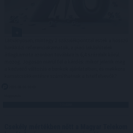
Látványosan, mintegy 2 százalékponttal estek a hosszú
bankközi referenciakamatok, a piaci lakáshitelek
átlagkamata azonban továbbra is 6,4 százalék körül
mozog. Jogosan merül fel a kérdés: mikor jelenik meg
a kedvező változás a bankok ajánlataiban, és mekkora
kamatcsökkentésre számíthatnak a hitelfelvevők?
2026. 08. 06. 09:00
Megosztás:
TOVÁBB
Csekély mértékben nőtt a Magyar Telekom