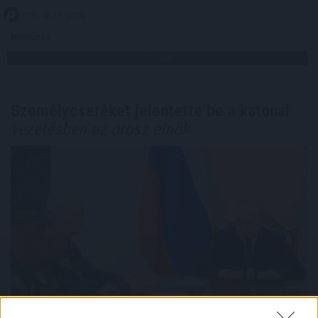
2026. 08. 06. 07:00
Megosztás:
TOVÁBB
Személycseréket jelentette be a katonai
vezetésben az orosz elnök