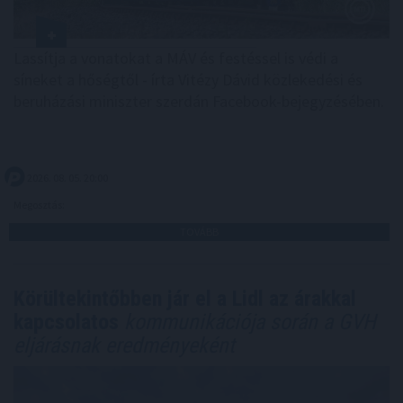
Lassítja a vonatokat a MÁV és festéssel is védi a
síneket a hőségtől - írta Vitézy Dávid közlekedési és
beruházási miniszter szerdán Facebook-bejegyzésében.
2026. 08. 05. 20:00
Megosztás:
TOVÁBB
Körültekintőbben jár el a Lidl az árakkal
kapcsolatos
kommunikációja során a GVH
eljárásnak eredményeként