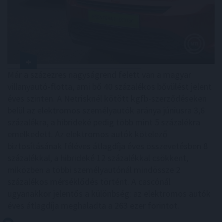
Már a százezres nagyságrend felett van a magyar
villanyautó-flotta, ami bő 40 százalékos bővülést jelent
éves szinten. A Netrisknél kötött kgfb-szerződéseken
belül az elektromos személyautók aránya júniusra 3,6
százalékra, a hibrideké pedig több mint 5 százalékra
emelkedett. Az elektromos autók kötelező
biztosításának féléves átlagdíja éves összevetésben 8
százalékkal, a hibrideké 12 százalékkal csökkent,
miközben a többi személyautónál mindössze 2
százalékos mérséklődés történt. A cascónál
ugyanakkor jelentős a különbség: az elektromos autók
éves átlagdíja meghaladta a 263 ezer forintot.