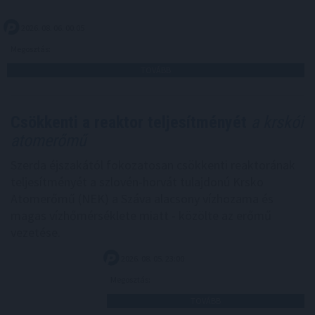
2026. 08. 06. 00:05
Megosztás:
TOVÁBB
Csökkenti a reaktor teljesítményét
a krskói
atomerőmű
Szerda éjszakától fokozatosan csökkenti reaktorának
teljesítményét a szlovén-horvát tulajdonú Krsko
Atomerőmű (NEK) a Száva alacsony vízhozama és
magas vízhőmérséklete miatt - közölte az erőmű
vezetése.
2026. 08. 05. 23:00
Megosztás:
TOVÁBB