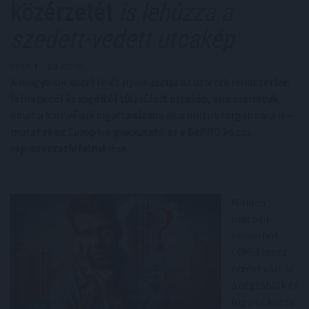
közérzetét
is lehúzza a
szedett-vedett utcakép
2025. 11. 04. 04:00
A magyarok közel felét nyomasztja az üzletek rendezetlen
felirataitól és logóitól túlzsúfolt utcakép, ami szerintük
kihat a környékük ingatlanáraira és a boltok forgalmára is –
mutat rá az Europion piackutató és a BePRO közös
reprezentatív felmérése.
Minden
második
emberből
(49%) rossz
érzést vált ki
a cégtáblák és
logók okozta