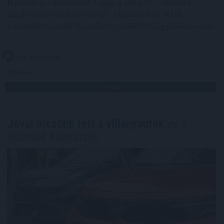
Monetáris Tanácsának tagjai a július 21-i ülésen az
alapkamat csökkentéséről - olvasható az MNB
honlapján szerdán közzétett rövidített jegyzőkönyvben.
2026. 08. 05. 22:00
Megosztás:
TOVÁBB
Jóval olcsóbb lett a villanyautók
és a
hibridek kötelezője