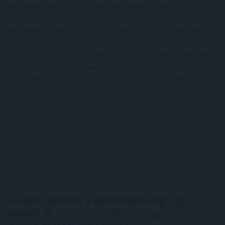
megkérdezettek döntő többsége (84%) ugyancsak
fontosnak tartja, hogy egy bolt vizuálisan
megkülönböztesse magát a versenytársaitól. A legtöbb
válaszadó (43%) úgy gondolja, azért érdemes szakemberre
bízni a vizuális eszközök legyártását, mert segít az egységes
arculat kialakításában, negyedük a minőségi, időtálló
végeredmény tartja fontosnak, ötödük szerint pedig ennek
köszönhetően sokkal észrevehetőbbé válik az üzlet.
A nyári melótól a karrierépítésig: így
alakult át
a magyar diákmunkapiac az