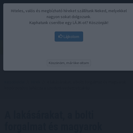
Hiteles, valós és megbízható híreket szállítunk Neked, melyekkel
nagyon sokat dolgozunk.
Kaphatunk cserébe egy LÁJK-ot? Köszönjük!
Lájkolom
Menü
Köszönöm, már like-oltam
Kezdőoldal
//
Hírek
// A lakásárakat, a bolti forgalmat és magyarok
közérzetét is lehúzza a szedett-vedett utcakép
A lakásárakat, a bolti
forgalmat és magyarok