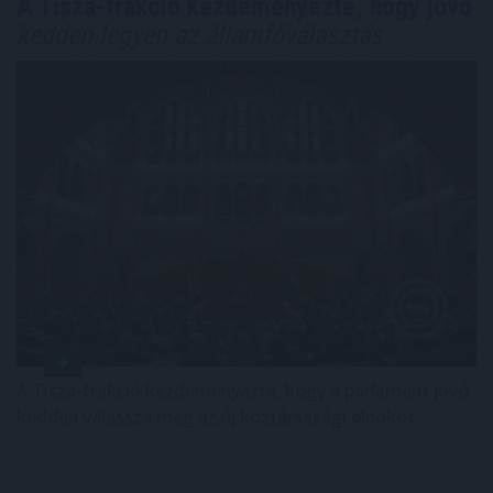
A Tisza-frakció kezdeményezte, hogy jövő
kedden legyen az államfőválasztás
A Tisza-frakció kezdeményezte, hogy a parlament jövő
kedden válassza meg az új köztársasági elnököt.