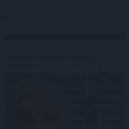
visszajelzések figyelembevételével, független
szakértők támogatásával történik.
2026. 08. 06. 03:00
Megosztás:
TOVÁBB
Így kaphat egy magyar nyugdíjas
olcsóbban
gyógyszert - 7 lehetőség