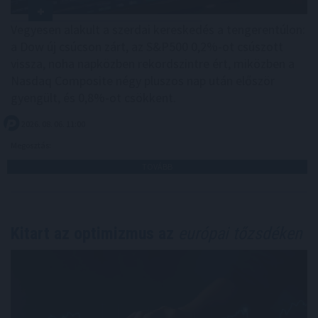
Vegyesen alakult a szerdai kereskedés a tengerentúlon:
a Dow új csúcson zárt, az S&P500 0,2%-ot csúszott
vissza, noha napközben rekordszintre ért, miközben a
Nasdaq Composite négy pluszos nap után először
gyengült, és 0,8%-ot csökkent.
2026. 08. 06. 11:00
Megosztás:
TOVÁBB
Kitart az optimizmus az
európai tőzsdéken