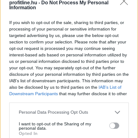
profitline.hu -
Do Not Process My Personal
Information
Személycseréket jelentett be az orosz fegyveres erők
If you wish to opt-out of the sale, sharing to third parties, or
parancsnoki állományában szerdán Vlagyimir Putyin
processing of your personal or sensitive information for
elnök.
targeted advertising by us, please use the below opt-out
section to confirm your selection. Please note that after your
opt-out request is processed you may continue seeing
interest-based ads based on personal information utilized by
2026. 08. 06. 06:00
us or personal information disclosed to third parties prior to
your opt-out. You may separately opt-out of the further
Megosztás:
disclosure of your personal information by third parties on the
TOVÁBB
IAB’s list of downstream participants. This information may
also be disclosed by us to third parties on the
IAB’s List of
Downstream Participants
that may further disclose it to other
Friss kutatás: rossz sztereotípia, hogy
a
third parties.
magyarok csak az ár alapján döntenek
Please note that this website/app uses one or more Google
Personal Data Processing Opt Outs
services and may gather and store information including but
not limited to your visit or usage behaviour. You may click to
I want to opt-out of the Sharing of my
personal data.
grant or deny consent to Google and its third-party tags to
Opted In
use your data for below specified purposes in below Google