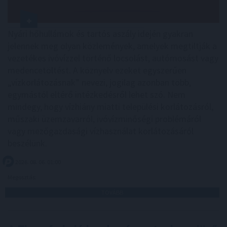
Nyári hőhullámok és tartós aszály idején gyakran
jelennek meg olyan közlemények, amelyek megtiltják a
vezetékes ivóvízzel történő locsolást, autómosást vagy
medencetöltést. A köznyelv ezeket egyszerűen
„vízkorlátozásnak” nevezi, jogilag azonban több,
egymástól eltérő intézkedésről lehet szó. Nem
mindegy, hogy vízhiány miatti települési korlátozásról,
műszaki üzemzavarról, ivóvízminőségi problémáról
vagy mezőgazdasági vízhasználat korlátozásáról
beszélünk.
2026. 08. 06. 01:00
Megosztás:
TOVÁBB