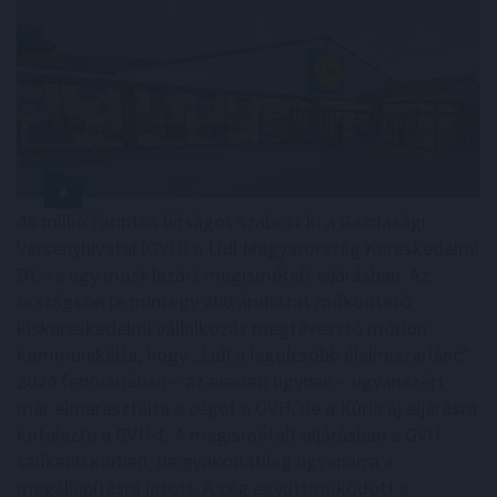
48 millió forintos bírságot szabott ki a Gazdasági
Versenyhivatal (GVH) a Lidl Magyarország Kereskedelmi
Bt.-re egy most lezárt megismételt eljárásban. Az
országszerte mintegy 200 áruházat működtető
kiskereskedelmi vállalkozás megtévesztő módon
kommunikálta, hogy „Lidl a legolcsóbb élelmiszerlánc”.
2024 februárjában – az eredeti ügyben – ugyanezért
már elmarasztalta a céget a GVH, de a Kúria új eljárásra
kötelezte a GVH-t. A megismételt eljárásban a GVH
szűkebb körben, de gyakorlatilag ugyanarra a
megállapításra jutott. A cég együttműködött a