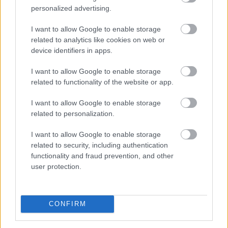
personalized advertising.
Változás a használtautó-piacon:
I want to allow Google to enable storage
meredeken esik a dízel,
miközben 30%-kal
related to analytics like cookies on web or
nőtt a zöld autók iránti kereslet
device identifiers in apps.
I want to allow Google to enable storage
related to functionality of the website or app.
I want to allow Google to enable storage
related to personalization.
I want to allow Google to enable storage
related to security, including authentication
functionality and fraud prevention, and other
user protection.
CONFIRM
Tovább gyorsul a hajtásláncok szerkezeti átalakulása a