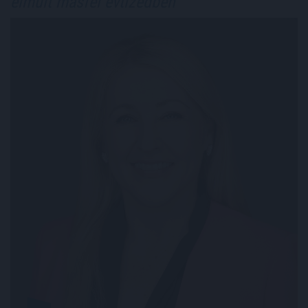
elmúlt másfél évtizedben