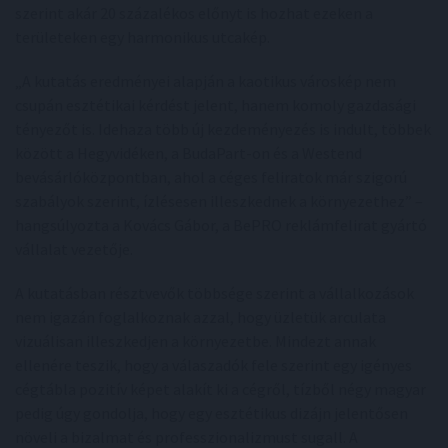
szerint akár 20 százalékos előnyt is hozhat ezeken a
területeken egy harmonikus utcakép.
„A kutatás eredményei alapján a kaotikus városkép nem
csupán esztétikai kérdést jelent, hanem komoly gazdasági
tényezőt is. Idehaza több új kezdeményezés is indult, többek
között a Hegyvidéken, a BudaPart-on és a Westend
bevásárlóközpontban, ahol a céges feliratok már szigorú
szabályok szerint, ízlésesen illeszkednek a környezethez” –
hangsúlyozta a Kovács Gábor, a BePRO reklámfelirat gyártó
vállalat vezetője.
A kutatásban résztvevők többsége szerint a vállalkozások
nem igazán foglalkoznak azzal, hogy üzletük arculata
vizuálisan illeszkedjen a környezetbe. Mindezt annak
ellenére teszik, hogy a válaszadók fele szerint egy igényes
cégtábla pozitív képet alakít ki a cégről, tízből négy magyar
pedig úgy gondolja, hogy egy esztétikus dizájn jelentősen
növeli a bizalmat és professzionalizmust sugall. A