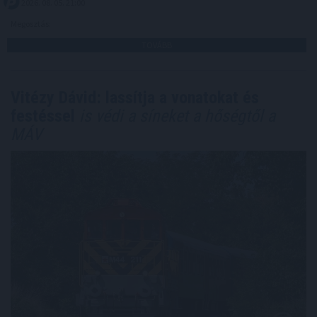
2026. 08. 05. 21:00
Megosztás:
TOVÁBB
Vitézy Dávid: lassítja a vonatokat és
festéssel
is védi a síneket a hőségtől a
MÁV