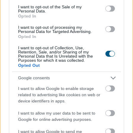
consent section.
I want to opt-out of the Sale of my
Personal Data.
Opted In
I want to opt-out of processing my
Personal Data for Targeted Advertising.
Opted In
I want to opt-out of Collection, Use,
Retention, Sale, and/or Sharing of my
A márkák értékét elsősorban a minőség és a bizalom
Personal Data that Is Unrelated with the
Purposes for which it was collected.
határozza meg, a hűség pedig leginkább a vásárlási
Opted Out
gyakoriságban és az ajánlási hajlandóságban nyilvánul
meg – derül ki a Nitro legfrissebb kutatásából, amely
Google consents
átfogó képet nyújt a magyar fogyasztók
I want to allow Google to enable storage
márkapreferenciáiról, a márkákhoz fűződő viszonyáról
related to advertising like cookies on web or
és a lojalitás mögött álló motivációkról.
device identifiers in apps.
2026. 08. 06. 05:00
I want to allow my user data to be sent to
Megosztás:
Google for online advertising purposes.
TOVÁBB
I want to allow Google to send me