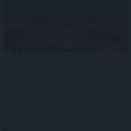
A paksi atomerőmű teljes leállása nem a megújuló
energia korlátait, hanem a hazai energiatárolás hiányát
teszi látványossá. Miközben a napelemek napközben
Paks kiesése mellett is nagy mennyiségű áramot
termeltek a nyári kánikulában, estére a tárolók hiánya
miatt megnőtt az importigény. Szilva Attila fizikus, a
BME és az Uppsalai Egyetem korábbi kutatója, a Furik
blog szerzője szerint megfelelő elektromos
tárolókapacitással még egy ilyen válsághelyzet hatásai
is jelentősen enyhíthetők lennének.