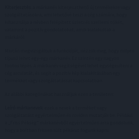
Kiterjesztés
: a márkanév kiterjeszthető új termékekre vagy
szolgáltatásokra, ami lehetővé teszi a cég számára, hogy
kihasználja a névben felépített üzleti és szellemi tőkét,
valamint a pozitív gondolatokat, amik kialakultak a
márkáról.
Miután megvizsgáltuk a funkcióját, nézzük meg, hogy milyen
típusú lehet egy-egy márkanév. Ez szintén egy nagyon
fontos lépés. A márkanév segítségével lehet egységesíteni a
cég arculatát, és segít a pozitív kép kialakításában egy
termékkel vagy szolgáltatással kapcsolatban.
Az alábbi kategóriákat használjuk ezen a területen:
Leíró márkanevek
: ezek a nevek a terméket vagy
szolgáltatást egyértelműen és röviden mutatják be. Például
a „Friss Pékség” márkanévből egyértelműen arra gondolunk,
hogy a boltban frissen sült pékárut fogunk kapni.