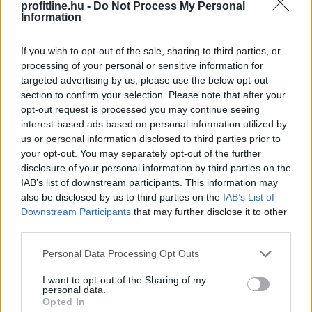
Megérkezett az eső a
Duna vízgyűjtőjére
profitline.hu -
Do Not Process My Personal
Information
If you wish to opt-out of the sale, sharing to third parties, or
processing of your personal or sensitive information for
targeted advertising by us, please use the below opt-out
section to confirm your selection. Please note that after your
opt-out request is processed you may continue seeing
interest-based ads based on personal information utilized by
us or personal information disclosed to third parties prior to
your opt-out. You may separately opt-out of the further
disclosure of your personal information by third parties on the
IAB’s list of downstream participants. This information may
also be disclosed by us to third parties on the
IAB’s List of
Downstream Participants
that may further disclose it to other
Megérkezett a rég várt eső a Duna vízgyűjtőjére, a
third parties.
folyó magyarországi szakaszán azonban továbbra is
Please note that this website/app uses one or more Google
Personal Data Processing Opt Outs
csak pár centiméteres vízszintváltozások jellemzőek -
services and may gather and store information including but
közölte az Országos Vízügyi Főigazgatóság
not limited to your visit or usage behaviour. You may click to
I want to opt-out of the Sharing of my
sajtóosztálya az MTI-vel pénteken.
personal data.
grant or deny consent to Google and its third-party tags to
Opted In
use your data for below specified purposes in below Google