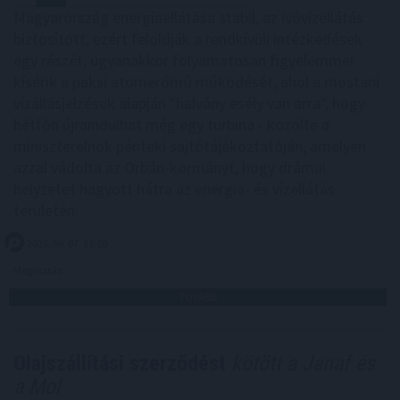
Magyarország energiaellátása stabil, az ivóvízellátás
biztosított, ezért feloldják a rendkívüli intézkedések
egy részét, ugyanakkor folyamatosan figyelemmel
kísérik a paksi atomerőmű működését, ahol a mostani
vízállásjelzések alapján "halvány esély van arra", hogy
hétfőn újraindulhat még egy turbina - közölte a
miniszterelnök pénteki sajtótájékoztatóján, amelyen
azzal vádolta az Orbán-kormányt, hogy drámai
helyzetet hagyott hátra az energia- és vízellátás
területén.
2026. 08. 07. 21:00
Megosztás:
TOVÁBB
Olajszállítási szerződést
kötött a Janaf és
a Mol