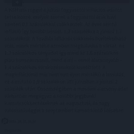
A KSH ma reggel a júliusi fogyasztói inflációs adatot
tette közzé, melyek szerint a fogyasztói árak havi
szinten 0,1 százalékkal csökkentek. Az éves szintű
infláció így tovább lassult: 1,2 százalékra a júniusi 1,7
százalékról. A további inflációcsökkenés borítékolható
volt, ennek mértéke azonban meghaladta a vártat. Az
1,2 százalékos tényadat így mind az 1,6 százalékos
piaci konszenzusnál, mind a mi – ennél alacsonyabb –
1,4 százalékos várakozásunknál kisebb lett. A
maginflációnál már nem volt ilyen mértékű a lassulás,
ez a mutató 1,9 százalékon állt júliusban a júniusi 2
százalék után. Összességében a mostani alacsony adat
várhatóan megágyaz a további jegybanki
kamatcsökkentéseknek az augusztusi, és nagy
valószínűséggel a szeptemberi kamatdöntő üléseken.
2026. 08. 07. 22:00
Megosztás: