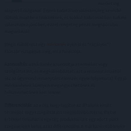
marketing
alapvető dolgaival. Ennek tudatában valószínűleg kevésbé
dőlünk majd be a trükköknek, és sokkal tudatosabban tudunk
választani a jövőben, ezzel rengeteg pénzt megspórolva
magunknak!
Mégis mitől lesz egy
márkanév
ilyen jó és “ragályos”?
Először vizsgáljuk meg, mi a funkciója.
Azonosítás
: a márkanév azonosítja a terméket vagy
szolgáltatást, és megkülönbözteti azt a versenytársaktól
(ez az úgymond versenytárs elemzés egyik folyamata). Egy jó
márkanévnek könnyen megjegyezhetőnek és
felismerhetőnek kell lennie.
Differenciálás
: az a cél, hogy segítse az általunk kínált
terméket vagy szolgáltatást megkülönböztetni, illetve
értékkel felruházni egy cég produktumait egy adott piaci
szegmensen belül, azaz differenciálni. A márkanév többnyire