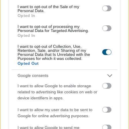
2026. 08. 08. 04:00
consent section.
I want to opt-out of the Sale of my
Personal Data.
Megosztás:
Opted In
TOVÁBB
I want to opt-out of processing my
Personal Data for Targeted Advertising.
Opted In
Új tudományos tény: A futás mellett
az
I want to opt-out of Collection, Use,
agyadat is futtatni kell
Retention, Sale, and/or Sharing of my
Personal Data that Is Unrelated with the
Purposes for which it was collected.
Opted Out
Google consents
I want to allow Google to enable storage
related to advertising like cookies on web or
device identifiers in apps.
I want to allow my user data to be sent to
Google for online advertising purposes.
I want to allow Google to send me