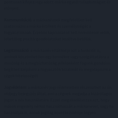
pontosan kifejezi egy adott márka egyedi tulajdonságait és
előnyeit.
Kommunikáció
: a márkanévnek megfelelően kell
csatornázni a márka értékeit és személyiségét a
fogyasztóknak. Érzelmi kapcsolatot kell teremtenie velük,
lehetőleg pozitív gondolatokat kiváltva belőlük.
Legitimizáció
: a márkanév elláthatja azt a funkciót is,
aminek köszönhetően egy termékre vagy szolgáltatásra a
minőség és a megbízhatóság jelképeként fogunk gondolni.
Segíthet kiépíteni a fogyasztók bizalmát és megalapozni a
cégek hitelességét.
Jogvédelem
: a márkanév jogi védelemben részesülhet az ún.
védjegy bejegyzés által, ami a cégnek megadja a kizárólagos
jogot a név használatára. Ezzel megakadályozza azt, hogy
mások engedély nélkül használhassák a márkanevet, vagy ha
használják is, annak jogilag következménye legyen.