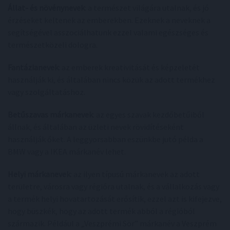
Állat- és növénynevek
: a természet világára utalnak, és jó
érzéseket keltenek az emberekben. Ezeknek a neveknek a
segítségével asszociálhatunk ezzel valami egészséges és
természetközeli dologra.
Fantázianevek
: az emberek kreativitását és képzeletét
használják ki, és általában nincs közük az adott termékhez
vagy szolgáltatáshoz.
Betűszavas márkanevek
: az egyes szavak kezdőbetűiből
állnak, és általában az üzleti nevek rövidítéseként
használják őket. A leggyorsabban eszünkbe jutó példa a
BMW vagy a IKEA márkanév lehet.
Helyi márkanevek
: az ilyen típusú márkanevek az adott
területre, városra vagy régióra utalnak, és a vállalkozás vagy
a termék helyi hovatartozását erősítik, ezzel azt is kifejezve,
hogy büszkék, hogy az adott termék abból a régióból
származik. Például a „Veszprémi Sör” márkanév a Veszprém