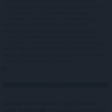
stabilcoinban elhelyezett befektetés egy év alatt
mekkora hozamot termelhet a kamatos kamat hatását
is figyelembe véve. Bár első pillantásra egyszerű
százalékos mutatónak tűnik, a háttérben hitelezési,
likviditási, kereskedési és akár derivatív piaci
mechanizmusok is működhetnek. Éppen ezért két
azonos APY-t kínáló lehetőség kockázata teljesen
eltérő lehet. Az alábbi elemzés közérthetően mutatja
be, mit jelent a stabilcoin APY, hogyan keletkezik a
hozam, milyen kockázatokkal járhat, és mire érdemes
figyelni egy ilyen ajánlat értékelésekor.
2026. 08. 07. 19:00
Megosztás:
TOVÁBB
Korlátozta a versenyt az egyik ismert
hazai fodrászcikk
forgalmazó, komoly GVH-