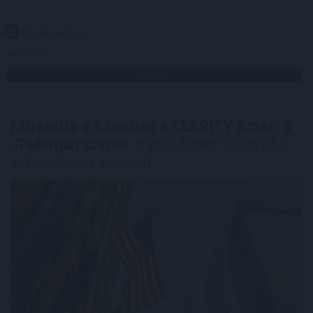
2026. 08. 08. 01:00
Megosztás:
TOVÁBB
Félretette a Szenátus a CLARITY Actet, a
JPMorgan szerint
a Wall Street viheti el a
tokenizációs boomot