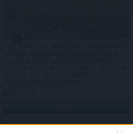
A FAO élelmiszer-alapanyagárainak referenciamutatója
enyhén emelkedett júliusban, mivel a közelmúltbeli
hőhullámok és az energiapiacon tapasztalható
dinamikák felnyomták a gabonafélék, a növényi olajok
és a cukor árát – adta hírül az ENSZ Élelmezésügyi és
Mezőgazdasági Szervezete (FAO).
2026. 08. 08. 05:00
Megosztás:
TOVÁBB