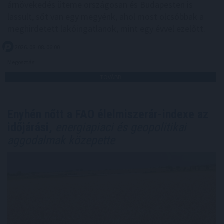
árnövekedés üteme országosan és Budapesten is
lassult, sőt van egy megyénk, ahol most olcsóbbak a
meghirdetett lakóingatlanok, mint egy évvel ezelőtt.
2026. 08. 08. 06:00
Megosztás:
TOVÁBB
Enyhén nőtt a FAO élelmiszerár-indexe az
időjárási,
energiapiaci és geopolitikai
aggodalmak közepette