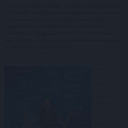
A nutellás kenyeret szereted? - miközben megfogalmazzuk
ezt a kérdést, mind ugyanarra a mogyorókrémre gondolunk.
De sokan nem is a Nutellát szeretjük, hanem magát a
mogyorókrémet, csokikrémet. Erős berögződésként
maradhatott meg gyerekkorunkból a Nutella márka neve.
Vajon hány ilyen márka neve maradt meg bennünk egy-egy
termékcsoport “gyűjtőneveként”?
Ha nem
akarunk a
fogyasztói
társadalom
csapdájába
beleesni, nem
árt, ha
tisztában
vagyunk a