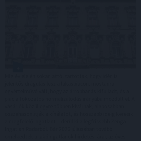
Míg év elején sokan attól tartottak, hogy idén is
jelentős drágulás lesz a lakáspiacon, mostanra
egyértelművé vált, hogy az árrobbanás kifulladt, és a
piac a fokozatos normalizálódás irányába mozdult el. A
vásárlók közül egyre többen kivárnak, alaposabban
összehasonlítják a kínálatot, és hosszabb ideig keresik
a megfelelő ingatlant – derül ki a legfrissebb Zenga
Ingatlan Radarból. Bár 2026 júliusában tovább
emelkedtek a lakóingatlanok hirdetési árai, az éves