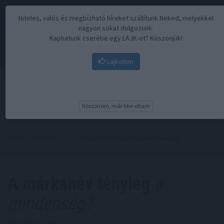
Hiteles, valós és megbízható híreket szállítunk Neked, melyekkel
nagyon sokat dolgozunk.
Kaphatunk cserébe egy LÁJK-ot? Köszönjük!
Lájkolom
Menü
Köszönöm, már like-oltam
Kezdőoldal
//
Hírek
// A márkanév tényleg a mindenség?
A márkanév tényleg
a
mindenség?
2023. 12. 11. 09:45