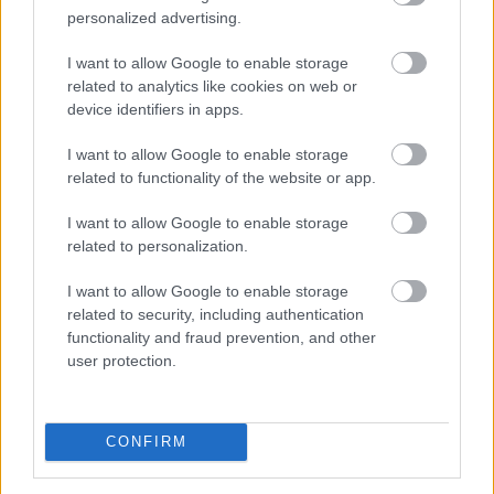
personalized advertising.
I want to allow Google to enable storage
related to analytics like cookies on web or
device identifiers in apps.
I want to allow Google to enable storage
related to functionality of the website or app.
Közismert, hogy a rendszeres mozgás védi a szív- és
I want to allow Google to enable storage
érrendszert. Kevesebben tudják azonban, hogy a
related to personalization.
szellemi fittség megőrzéséhez a fizikai edzés
önmagában nem mindig elegendő .
I want to allow Google to enable storage
related to security, including authentication
functionality and fraud prevention, and other
2026. 08. 08. 03:00
user protection.
Megosztás:
TOVÁBB
CONFIRM