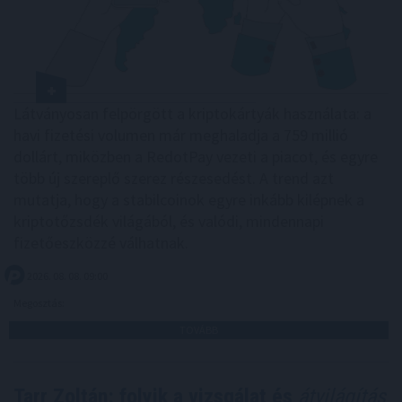
Látványosan felpörgött a kriptokártyák használata: a
havi fizetési volumen már meghaladja a 759 millió
dollárt, miközben a RedotPay vezeti a piacot, és egyre
több új szereplő szerez részesedést. A trend azt
mutatja, hogy a stabilcoinok egyre inkább kilépnek a
kriptotőzsdék világából, és valódi, mindennapi
fizetőeszközzé válhatnak.
2026. 08. 08. 09:00
Megosztás:
TOVÁBB
Tarr Zoltán: folyik a vizsgálat és
átvilágítás