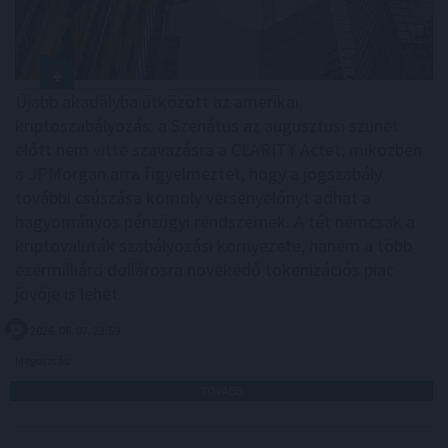
Újabb akadályba ütközött az amerikai
kriptoszabályozás: a Szenátus az augusztusi szünet
előtt nem vitte szavazásra a CLARITY Actet, miközben
a JPMorgan arra figyelmeztet, hogy a jogszabály
további csúszása komoly versenyelőnyt adhat a
hagyományos pénzügyi rendszernek. A tét nemcsak a
kriptovaluták szabályozási környezete, hanem a több
ezermilliárd dollárosra növekedő tokenizációs piac
jövője is lehet.
2026. 08. 07. 23:59
Megosztás:
TOVÁBB