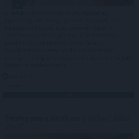
A férfiak számára is megnyitott, negyven év
jogosultsági idő után igénybe vehető nyugdíj első
pillantásra méltányos intézkedésnek tűnhet. A
háttérben meghúzódó pénzügyi következmények
azonban súlyosak lehetnek: Farkas András
nyugdíjszakértő szerint egy ilyen rendszer éves
költsége jelenlegi értéken számolva akár a 470 milliárd
forintot is meghaladhatná.
2026. 08. 08. 02:00
Megosztás:
TOVÁBB
Tényleg nem a sörtől van
a sörhas? Akkor
mitől?