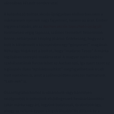
városában készült sörökre utal.
A különböző boltok akciós újságjaiban elsősorban nem a
márkanevek nyernek nagy figyelmet, hanem az árak. Ember
legyen a talpán, aki az
Auchan akciós lapozható újságját
türelmesen végig lapozza, számos terméket felsorolnak
benne, néhányukat tényleg jó áron. Érdekesség, hogy ez a
bolt is kiérdemelt a köznyelvben egy “gúnynevet” magának.
Néha úgy hívjuk ezt a boltot, hogy “madaras Tesco”. A márka
logójában szereplő madárra utal. A magyar nyelv kiejtési
szabályzatának furcsa lehet az Auchan szó, így nyert teret ez
a gúnynév. Ilyen “ejtéskönnyítést” megfigyelhetünk a Lidl
bolt esetében is, amit a szóbeszédben sokszor hallhatunk
“Lidli-nek” is.
Összefoglalva bárhol is vásárolunk vagy bármilyen
nézőpontot is tekintünk elsődlegesnek bevásárlásunkkor
(akár márka vagy ár), legyünk tudatosak, és döntsük úgy,
ahogy az nekünk éppen a legideálisabb! Ne dőljünk be a