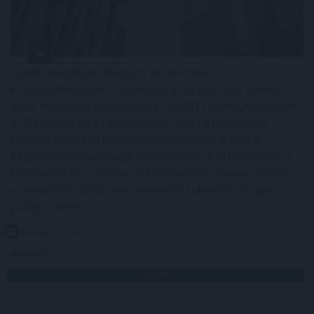
Újabb akadályba ütközött az amerikai
kriptoszabályozás: a Szenátus az augusztusi szünet
előtt nem vitte szavazásra a CLARITY Actet, miközben
a JPMorgan arra figyelmeztet, hogy a jogszabály
további csúszása komoly versenyelőnyt adhat a
hagyományos pénzügyi rendszernek. A tét nemcsak a
kriptovaluták szabályozási környezete, hanem a több
ezermilliárd dollárosra növekedő tokenizációs piac
jövője is lehet.
2026. 08. 07. 23:59
Megosztás:
TOVÁBB