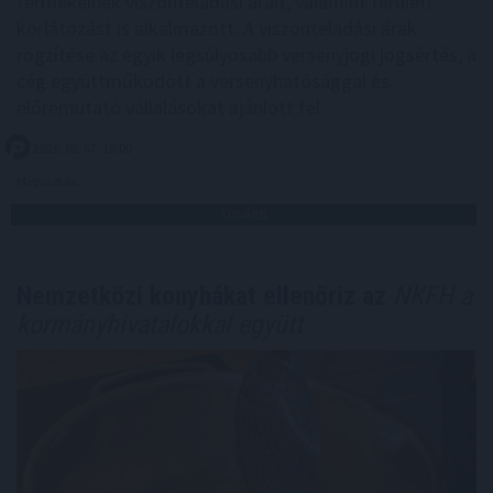
termékeinek viszonteladási árait, valamint területi
korlátozást is alkalmazott. A viszonteladási árak
rögzítése az egyik legsúlyosabb versenyjogi jogsértés, a
cég együttműködött a versenyhatósággal és
előremutató vállalásokat ajánlott fel.
2026. 08. 07. 18:00
Megosztás:
TOVÁBB
Nemzetközi konyhákat ellenőriz az
NKFH a
kormányhivatalokkal együtt