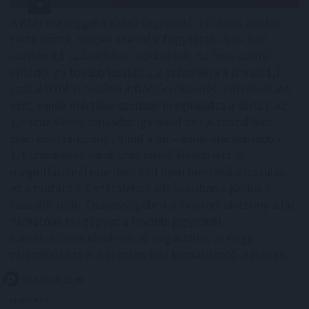
A KSH ma reggel a júliusi fogyasztói inflációs adatot
tette közzé, melyek szerint a fogyasztói árak havi
szinten 0,1 százalékkal csökkentek. Az éves szintű
infláció így tovább lassult: 1,2 százalékra a júniusi 1,7
százalékról. A további inflációcsökkenés borítékolható
volt, ennek mértéke azonban meghaladta a vártat. Az
1,2 százalékos tényadat így mind az 1,6 százalékos
piaci konszenzusnál, mind a mi – ennél alacsonyabb –
1,4 százalékos várakozásunknál kisebb lett. A
maginflációnál már nem volt ilyen mértékű a lassulás,
ez a mutató 1,9 százalékon állt júliusban a júniusi 2
százalék után. Összességében a mostani alacsony adat
várhatóan megágyaz a további jegybanki
kamatcsökkentéseknek az augusztusi, és nagy
valószínűséggel a szeptemberi kamatdöntő üléseken.
2026. 08. 07. 22:00
Megosztás: