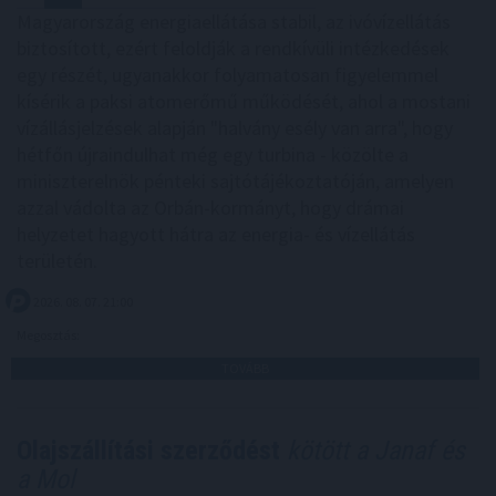
Magyarország energiaellátása stabil, az ivóvízellátás
biztosított, ezért feloldják a rendkívüli intézkedések
egy részét, ugyanakkor folyamatosan figyelemmel
kísérik a paksi atomerőmű működését, ahol a mostani
vízállásjelzések alapján "halvány esély van arra", hogy
hétfőn újraindulhat még egy turbina - közölte a
miniszterelnök pénteki sajtótájékoztatóján, amelyen
azzal vádolta az Orbán-kormányt, hogy drámai
helyzetet hagyott hátra az energia- és vízellátás
területén.
2026. 08. 07. 21:00
Megosztás:
TOVÁBB
Olajszállítási szerződést
kötött a Janaf és
a Mol