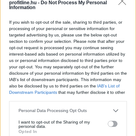
2026. 08. 08. 04:00
profitline.hu -
Do Not Process My Personal
Information
Megosztás:
TOVÁBB
If you wish to opt-out of the sale, sharing to third parties, or
processing of your personal or sensitive information for
targeted advertising by us, please use the below opt-out
Új tudományos tény: A futás mellett
az
section to confirm your selection. Please note that after your
opt-out request is processed you may continue seeing
agyadat is futtatni kell
interest-based ads based on personal information utilized by
us or personal information disclosed to third parties prior to
your opt-out. You may separately opt-out of the further
disclosure of your personal information by third parties on the
IAB’s list of downstream participants. This information may
also be disclosed by us to third parties on the
IAB’s List of
Downstream Participants
that may further disclose it to other
third parties.
Please note that this website/app uses one or more Google
Personal Data Processing Opt Outs
services and may gather and store information including but
not limited to your visit or usage behaviour. You may click to
I want to opt-out of the Sharing of my
personal data.
grant or deny consent to Google and its third-party tags to
Opted In
use your data for below specified purposes in below Google