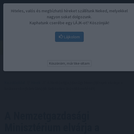
Hiteles, valós és megbízható híreket szállítunk Neked, melyekkel
nagyon sokat dolgozunk.
Kaphatunk cserébe egy LÁJK-ot? Köszönjük!
Lájkolom
Menü
Köszönöm, már like-oltam
Kezdőoldal
//
Hírek
// A Nemzetgazdasági Minisztérium elvárja a
kiskereskedelmi láncok önkéntes árcsökkentését
A Nemzetgazdasági
Minisztérium elvárja a