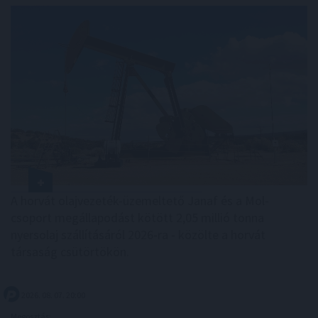
A horvát olajvezeték-üzemeltető Janaf és a Mol-
csoport megállapodást kötött 2,05 millió tonna
nyersolaj szállításáról 2026-ra - közölte a horvát
társaság csütörtökön.
2026. 08. 07. 20:00
Megosztás: