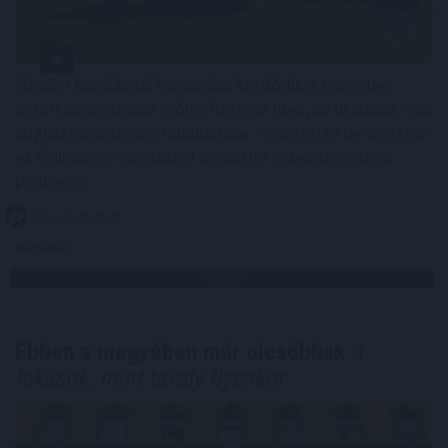
Minden korábbinál hamarabb kezdődik a közvetlen
agrártámogatások előlegfizetése idén, az utalások már
augusztus közepén indulhatnak - jelentette be az agrár-
és élelmiszer-gazdasági miniszter videóüzenetben
pénteken.
2026. 08. 08. 07:00
Megosztás:
TOVÁBB
Ebben a megyében már olcsóbbak
a
lakások, mint tavaly ilyenkor