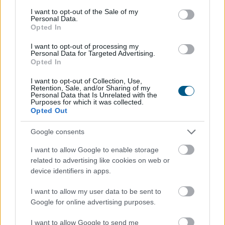
consent section.
I want to opt-out of the Sale of my
Personal Data.
Opted In
I want to opt-out of processing my
Personal Data for Targeted Advertising.
Opted In
I want to opt-out of Collection, Use,
Retention, Sale, and/or Sharing of my
Közismert, hogy a rendszeres mozgás védi a szív- és
Personal Data that Is Unrelated with the
érrendszert. Kevesebben tudják azonban, hogy a
Purposes for which it was collected.
Opted Out
szellemi fittség megőrzéséhez a fizikai edzés
önmagában nem mindig elegendő .
Google consents
I want to allow Google to enable storage
2026. 08. 08. 03:00
related to advertising like cookies on web or
device identifiers in apps.
Megosztás:
TOVÁBB
I want to allow my user data to be sent to
Google for online advertising purposes.
I want to allow Google to send me