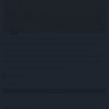
A FAO élelmiszer-alapanyagárainak referenciamutatója
enyhén emelkedett júliusban, mivel a közelmúltbeli
hőhullámok és az energiapiacon tapasztalható
dinamikák felnyomták a gabonafélék, a növényi olajok
és a cukor árát – adta hírül az ENSZ Élelmezésügyi és
Mezőgazdasági Szervezete (FAO).
2026. 08. 08. 05:00
Megosztás:
TOVÁBB