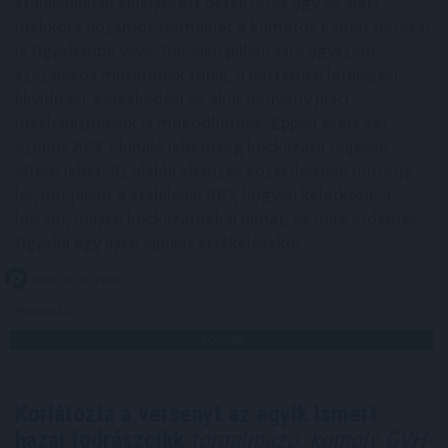
stabilcoinban elhelyezett befektetés egy év alatt
mekkora hozamot termelhet a kamatos kamat hatását
is figyelembe véve. Bár első pillantásra egyszerű
százalékos mutatónak tűnik, a háttérben hitelezési,
likviditási, kereskedési és akár derivatív piaci
mechanizmusok is működhetnek. Éppen ezért két
azonos APY-t kínáló lehetőség kockázata teljesen
eltérő lehet. Az alábbi elemzés közérthetően mutatja
be, mit jelent a stabilcoin APY, hogyan keletkezik a
hozam, milyen kockázatokkal járhat, és mire érdemes
figyelni egy ilyen ajánlat értékelésekor.
2026. 08. 07. 19:00
Megosztás:
TOVÁBB
Korlátozta a versenyt az egyik ismert
hazai fodrászcikk
forgalmazó, komoly GVH-