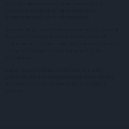
egyes termékek esetén már tapasztalható volt az
árcsökkenés az üzletekben, ugyanakkor ez nem
mutatkozott tartósnak és számottevőnek.
Ebből fakadóan a minisztérium elvárása, hogy a kereskedők
olyan önkéntes megoldással álljanak elő, amelynek
eredményeként az élelmiszerinfláció érdemben csökken és
az alapvető élelmiszerek árai elfogadható szintre
mérséklődnek.
Amennyiben az önkéntes árkorlátozás nem vezet
eredményre, úgy a Nemzetgazdasági Minisztérium kész
hatósági eszközökkel beavatkozni az árnövelőkkel
szemben.