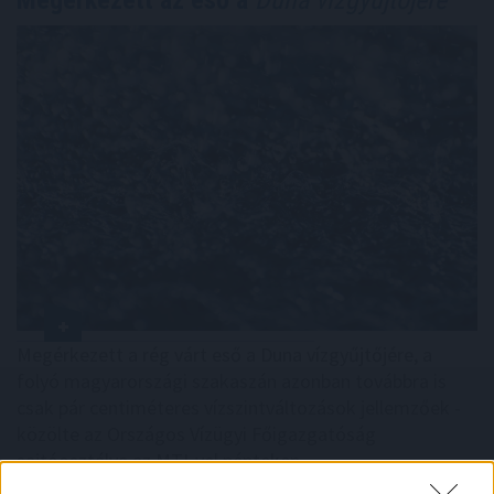
Megérkezett az eső a
Duna vízgyűjtőjére
Megérkezett a rég várt eső a Duna vízgyűjtőjére, a
folyó magyarországi szakaszán azonban továbbra is
csak pár centiméteres vízszintváltozások jellemzőek -
közölte az Országos Vízügyi Főigazgatóság
sajtóosztálya az MTI-vel pénteken.