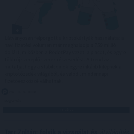
Látványosan felpörgött a kriptokártyák használata: a
havi fizetési volumen már meghaladja a 759 millió
dollárt, miközben a RedotPay vezeti a piacot, és egyre
több új szereplő szerez részesedést. A trend azt
mutatja, hogy a stabilcoinok egyre inkább kilépnek a
kriptotőzsdék világából, és valódi, mindennapi
fizetőeszközzé válhatnak.
2026. 08. 08. 09:00
Megosztás:
TOVÁBB
Tarr Zoltán: folyik a vizsgálat és
átvilágítás