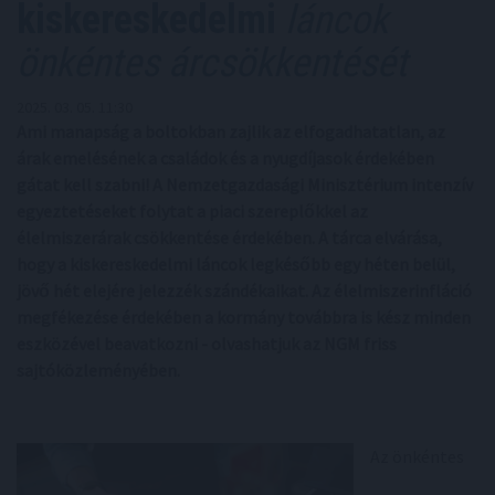
kiskereskedelmi
láncok
önkéntes árcsökkentését
2025. 03. 05. 11:30
Ami manapság a boltokban zajlik az elfogadhatatlan, az
árak emelésének a családok és a nyugdíjasok érdekében
gátat kell szabni! A Nemzetgazdasági Minisztérium intenzív
egyeztetéseket folytat a piaci szereplőkkel az
élelmiszerárak csökkentése érdekében. A tárca elvárása,
hogy a kiskereskedelmi láncok legkésőbb egy héten belül,
jövő hét elejére jelezzék szándékaikat. Az élelmiszerinfláció
megfékezése érdekében a kormány továbbra is kész minden
eszközével beavatkozni - olvashatjuk az NGM friss
sajtóközleményében.
Az önkéntes