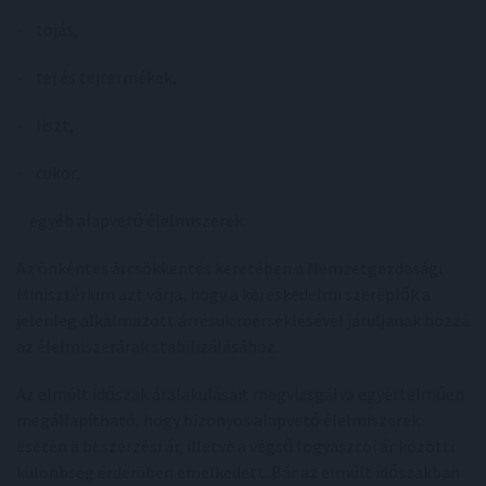
- tojás,
- tej és tejtermékek,
- liszt,
- cukor,
egyéb alapvető élelmiszerek.
Az önkéntes árcsökkentés keretében a Nemzetgazdasági
Minisztérium azt várja, hogy a kereskedelmi szereplők a
jelenleg alkalmazott árrésük mérséklésével járuljanak hozzá
az élelmiszerárak stabilizálásához.
Az elmúlt időszak áralakulásait megvizsgálva egyértelműen
megállapítható, hogy bizonyos alapvető élelmiszerek
esetén a beszerzési ár, illetve a végső fogyasztói ár közötti
különbség érdemben emelkedett. Bár az elmúlt időszakban