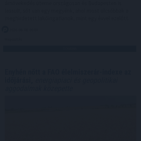
árnövekedés üteme országosan és Budapesten is
lassult, sőt van egy megyénk, ahol most olcsóbbak a
meghirdetett lakóingatlanok, mint egy évvel ezelőtt.
2026. 08. 08. 06:00
Megosztás:
TOVÁBB
Enyhén nőtt a FAO élelmiszerár-indexe az
időjárási,
energiapiaci és geopolitikai
aggodalmak közepette