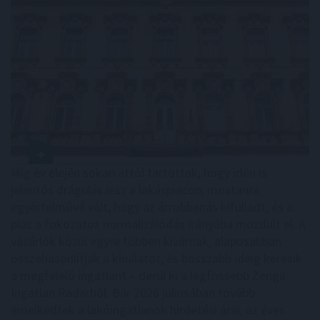
Míg év elején sokan attól tartottak, hogy idén is
jelentős drágulás lesz a lakáspiacon, mostanra
egyértelművé vált, hogy az árrobbanás kifulladt, és a
piac a fokozatos normalizálódás irányába mozdult el. A
vásárlók közül egyre többen kivárnak, alaposabban
összehasonlítják a kínálatot, és hosszabb ideig keresik
a megfelelő ingatlant – derül ki a legfrissebb Zenga
Ingatlan Radarból. Bár 2026 júliusában tovább
emelkedtek a lakóingatlanok hirdetési árai, az éves