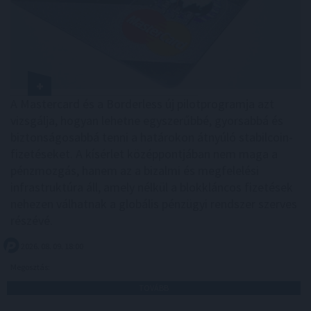
A Mastercard és a Borderless új pilotprogramja azt
vizsgálja, hogyan lehetne egyszerűbbé, gyorsabbá és
biztonságosabbá tenni a határokon átnyúló stabilcoin-
fizetéseket. A kísérlet középpontjában nem maga a
pénzmozgás, hanem az a bizalmi és megfelelési
infrastruktúra áll, amely nélkül a blokkláncos fizetések
nehezen válhatnak a globális pénzügyi rendszer szerves
részévé.
2026. 08. 09. 18:00
Megosztás:
TOVÁBB