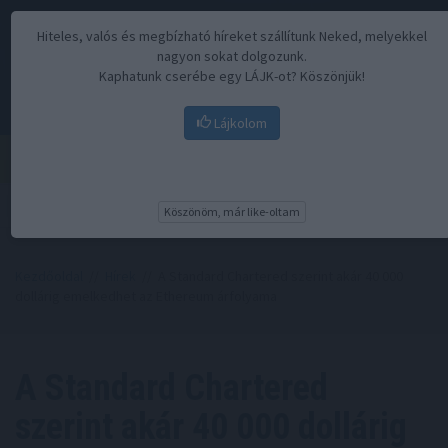
Hiteles, valós és megbízható híreket szállítunk Neked, melyekkel
nagyon sokat dolgozunk.
Kaphatunk cserébe egy LÁJK-ot? Köszönjük!
Lájkolom
Menü
Köszönöm, már like-oltam
Kezdőoldal
//
Hírek
// A Standard Chartered szerint akár 40 000
dollárig emelkedhet az Ethereum árfolyama
A Standard Chartered
szerint akár 40 000 dollárig