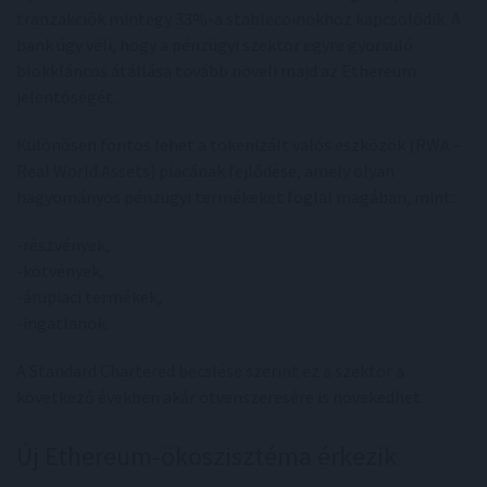
tranzakciók mintegy 33%-a stablecoinokhoz kapcsolódik. A
bank úgy véli, hogy a pénzügyi szektor egyre gyorsuló
blokkláncos átállása tovább növeli majd az Ethereum
jelentőségét.
Különösen fontos lehet a tokenizált valós eszközök (RWA –
Real World Assets) piacának fejlődése, amely olyan
hagyományos pénzügyi termékeket foglal magában, mint:
-részvények,
-kötvények,
-árupiaci termékek,
-ingatlanok.
A Standard Chartered becslése szerint ez a szektor a
következő években akár ötvenszeresére is növekedhet.
Új Ethereum-ökoszisztéma érkezik