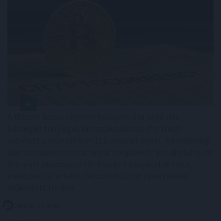
A Bitcoin közösségében hónapok óta zajló vita
hétvégén tényleges láncszakadáshoz (forkhoz)
vezetett a vitatott BIP-110 javaslat miatt. A kisebbségi
lánc azonban szinte azonnal megbénult: körülbelül nyolc
óra alatt mindössze két blokkot bányásztak rajta,
miközben az eredeti Bitcoin-hálózat zavartalanul
működött tovább.
2026. 08. 10. 04:00
Megosztás: