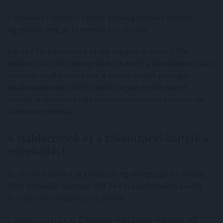
A Standard Chartered szerint jelenleg hasonló helyzet
figyelhető meg az Ethereum esetében is.
Bár az ETH árfolyama a tavaly augusztusi közel 5 000
dolláros csúcsról mintegy 60%-ot esett, a blokkláncon zajló
aktivitás tovább növekszik. A decentralizált pénzügyi
alkalmazásokban (DeFi) zárolt vagyon értéke magas
maradt, miközben a hálózaton lebonyolított tranzakciók
száma is emelkedik.
A stablecoinok és a tokenizáció hajtják a
növekedést
Az elemzők szerint az Ethereum egyik legnagyobb előnye,
hogy domináns szerepet tölt be a stablecoinok és a valós
eszközök tokenizációjának piacán.
A jelentés szerint az Ethereum-hálózaton végrehajtott