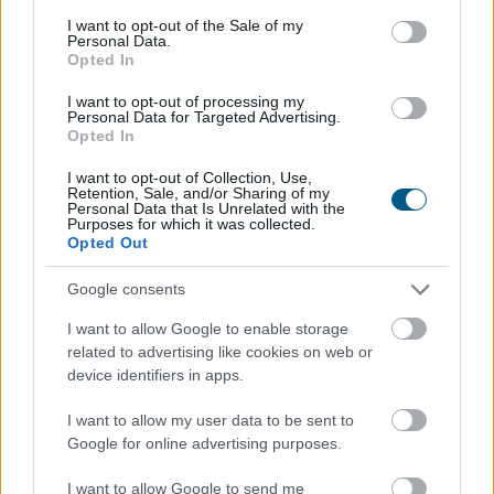
consent section.
I want to opt-out of the Sale of my
Personal Data.
Opted In
I want to opt-out of processing my
Personal Data for Targeted Advertising.
Opted In
I want to opt-out of Collection, Use,
Retention, Sale, and/or Sharing of my
Personal Data that Is Unrelated with the
Purposes for which it was collected.
Opted Out
A Strategy (MSTR), Michael Saylor Bitcoin-
Google consents
stratégiájának zászlóshajója, sokáig a „vásárolj és tarts
I want to allow Google to enable storage
örökké” elvet követte. Az utóbbi időben azonban a
related to advertising like cookies on web or
vállalat Bitcoin-eladásokba kezdett, elsősorban azért,
device identifiers in apps.
hogy finanszírozza egyes pénzügyi kötelezettségeit.
I want to allow my user data to be sent to
2026. 08. 09. 22:00
Google for online advertising purposes.
Megosztás:
I want to allow Google to send me