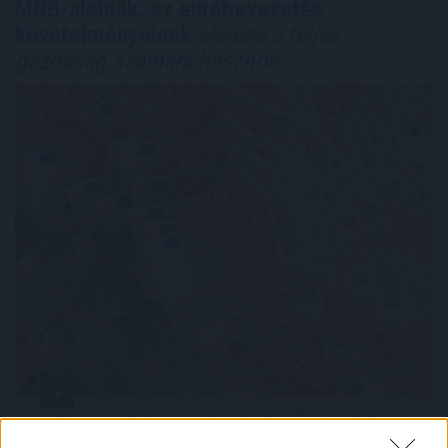
MNB-alelnök: az euróbevezetés
követelményeinek
elérése a teljes
gazdaság számára hasznos
A világgazdasági folyamatokat vizsgálva a jegybank
által júniusban meghatározott, 2 százalék alatti éves