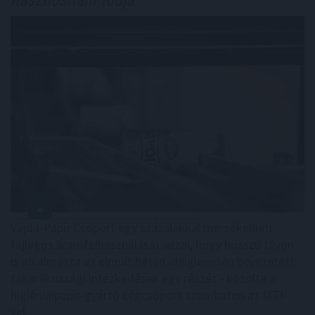
hasznosítani tudja
Vajda-Papír Csoport egy százalékkal mérsékelheti
fajlagos áramfelhasználását azzal, hogy hosszú távon
is alkalmazza az elmúlt héten ideiglenesen bevezetett
takarékossági intézkedések egy részét - közölte a
higiéniaipapír-gyártó cégcsoport szombaton az MTI-
vel.