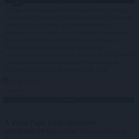
A Ripple látványosan előre készül az amerikai pénzügyi
szabályozás következő korszakára. A vállalat már több
mint 50 pénzforgalmi engedéllyel rendelkezik,
miközben technológiai infrastruktúrája is egyre jobban
illeszkedik azokhoz a szabványokhoz, amelyek az
Egyesült Államok nagy sebességű fizetési
rendszereiben meghatározóak. Ha a PACE Act tervezett
szabályozási kerete megvalósul, a Ripple az egyik
legjobb helyzetből induló kriptovállalat lehet.
2026. 08. 09. 15:00
Megosztás:
TOVÁBB
A Vajda-Papír a válsághelyzeti
intézkedések egy
részét hosszú távon is