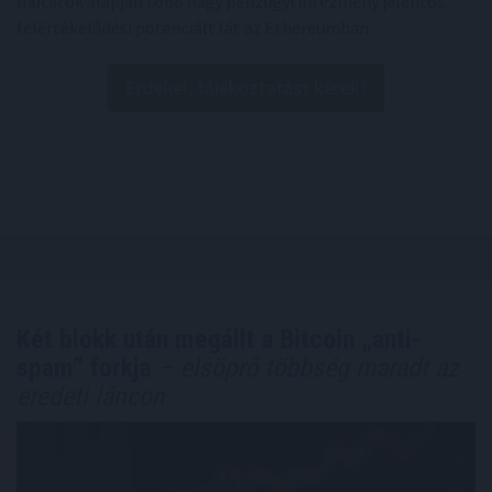
mutatók alapján több nagy pénzügyi intézmény jelentős
felértékelődési potenciált lát az Ethereumban.
Érdekel, tájékoztatást kérek!
Két blokk után megállt a Bitcoin „anti-
spam” forkja
– elsöprő többség maradt az
eredeti láncon