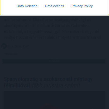
akadálymentesítést a szociális és családügyi miniszter
Data Deletion
Data Access
Privacy Policy
vasárnap a Facebook-oldalán, miután Békés vármegyei
látássérült sorstársainak mutatta meg a
minisztériumot Éliás Eszter esélyegyenlőségi és
akadálymentesítési államtitkárral és Galambos
Katalinnal, a fogyatékossággal élő emberek egyenlő
esélyű hozzáféréséért felelős helyettes államtitkárral.
2026. 08. 09. 21:00
Megosztás:
TOVÁBB
Spanyolország a szokásosnál mintegy
félmillióval
több turistára számít