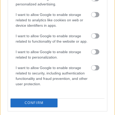
TOVÁBB
personalized advertising.
I want to allow Google to enable storage
related to analytics like cookies on web or
Kátai-Németh Vilmos: az
device identifiers in apps.
akadálymentesítés
a szívügyem
I want to allow Google to enable storage
related to functionality of the website or app.
I want to allow Google to enable storage
related to personalization.
I want to allow Google to enable storage
related to security, including authentication
functionality and fraud prevention, and other
user protection.
CONFIRM
A szívügyének nevezte a fizikai és a digitális