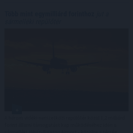
Több mint egymilliárd forinthoz
jut a
sármelléki repülőtér
A három vidéki nemzetközi repülőtér közül 1,2 milliárd
forint állami támogatást kap működéséhez idén a
sármelléki Hévíz-Balaton Airport - közölte a térség