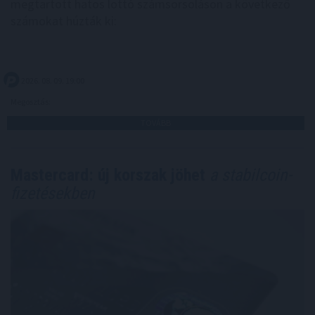
megtartott hatos lottó számsorsoláson a következő
számokat húzták ki:
2026. 08. 09. 19:00
Megosztás:
TOVÁBB
Mastercard: új korszak jöhet
a stabilcoin-
fizetésekben