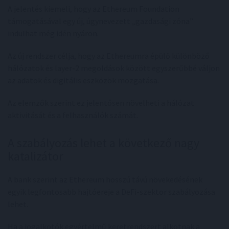
A jelentés kiemeli, hogy az Ethereum Foundation
támogatásával egy új, úgynevezett „gazdasági zóna”
indulhat még idén nyáron.
Az új rendszer célja, hogy az Ethereumra épülő különböző
hálózatok és layer-2 megoldások között egyszerűbbé váljon
az adatok és digitális eszközök mozgatása.
Az elemzők szerint ez jelentősen növelheti a hálózat
aktivitását és a felhasználók számát.
A szabályozás lehet a következő nagy
katalizátor
A bank szerint az Ethereum hosszú távú növekedésének
egyik legfontosabb hajtóereje a DeFi-szektor szabályozása
lehet.
Ha a jogalkotók egyértelmű keretrendszert alkotnak a