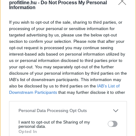
profitline.hu -
Do Not Process My Personal
inflációs szint továbbra is reális - jelentette ki a Magyar
Information
Nemzeti Bank (MNB) alelnöke az MNB Podcast
legutóbbi adásában. Banai Péter Benő az MNB által az
If you wish to opt-out of the sale, sharing to third parties, or
MTI-hez vasárnap eljuttatott közlemény szerint
processing of your personal or sensitive information for
kiemelte: a jegybank elsődleges célja az árstabilitás
targeted advertising by us, please use the below opt-out
elérése és fenntartása mellett konstruktív partnerként
section to confirm your selection. Please note that after your
opt-out request is processed you may continue seeing
részt venni az eurózónához történő csatlakozás
interest-based ads based on personal information utilized by
feltételeinek elérésében.
us or personal information disclosed to third parties prior to
your opt-out. You may separately opt-out of the further
2026. 08. 09. 23:00
disclosure of your personal information by third parties on the
Megosztás:
IAB’s list of downstream participants. This information may
also be disclosed by us to third parties on the
IAB’s List of
TOVÁBB
Downstream Participants
that may further disclose it to other
third parties.
Egyetlen szám mutatja, mikor állhat
le
Please note that this website/app uses one or more Google
Personal Data Processing Opt Outs
Michael Saylor Bitcoin-eladása
services and may gather and store information including but
not limited to your visit or usage behaviour. You may click to
I want to opt-out of the Sharing of my
personal data.
grant or deny consent to Google and its third-party tags to
Opted In
use your data for below specified purposes in below Google