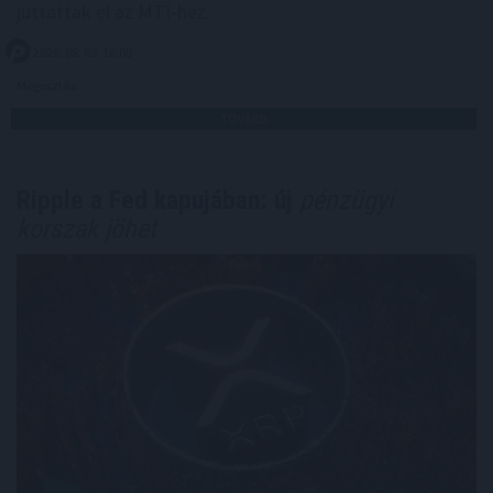
juttattak el az MTI-hez.
2026. 08. 09. 16:00
Megosztás:
TOVÁBB
Ripple a Fed kapujában: új
pénzügyi
korszak jöhet