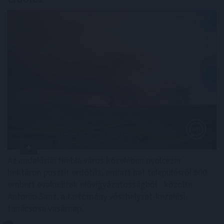
Az andalúziai Niebla város közelében nyolcezer
hektáron pusztít erdőtűz, emiatt hat településről 500
embert evakuáltak elővigyázatosságból - közölte
Antonio Sanz, a tartomány vészhelyzet-kezelési
tanácsosa vasárnap.