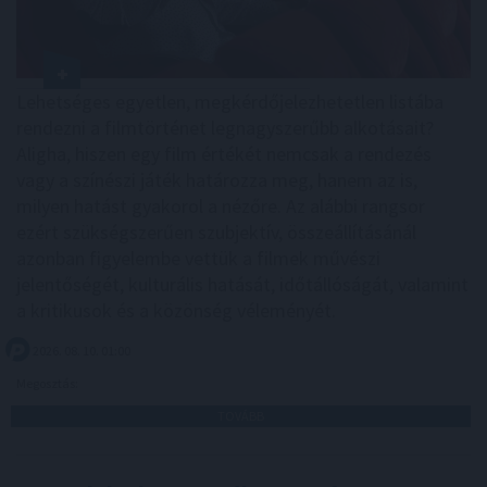
Lehetséges egyetlen, megkérdőjelezhetetlen listába
rendezni a filmtörténet legnagyszerűbb alkotásait?
Aligha, hiszen egy film értékét nemcsak a rendezés
vagy a színészi játék határozza meg, hanem az is,
milyen hatást gyakorol a nézőre. Az alábbi rangsor
ezért szükségszerűen szubjektív, összeállításánál
azonban figyelembe vettük a filmek művészi
jelentőségét, kulturális hatását, időtállóságát, valamint
a kritikusok és a közönség véleményét.
2026. 08. 10. 01:00
Megosztás:
TOVÁBB