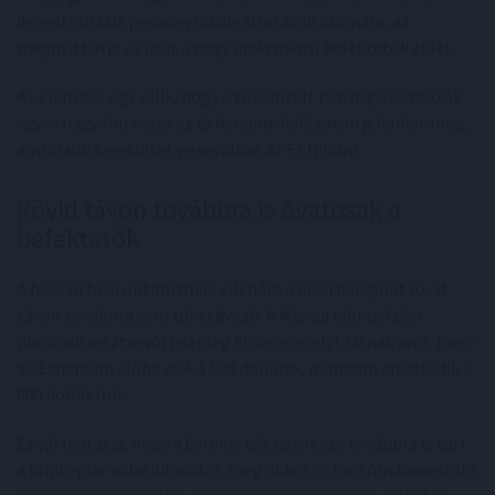
decentralizált pénzügyi szolgáltatások számára, az
megnyithatja az utat a nagy intézményi befektetők előtt.
Az elemzők úgy vélik, hogy a tokenizált pénzügyi eszközök
egyre nagyobb része az Ethereum-hálózaton jelenhet meg,
ami újabb keresletet generálhat az ETH iránt.
Rövid távon továbbra is óvatosak a
befektetők
A hosszú távú optimizmus ellenére a piaci hangulat rövid
távon továbbra sem túl kedvező. A Myriad előrejelzési
piacának résztvevői jelenleg 65%-os esélyt látnak arra, hogy
az Ethereum előbb esik 1 500 dollárra, mintsem emelkedik 3
000 dollár fölé.
Ez jól mutatja, hogy a befektetők egy része továbbra is tart
a kriptopiac volatilitásától, még akkor is, ha a fundamentális