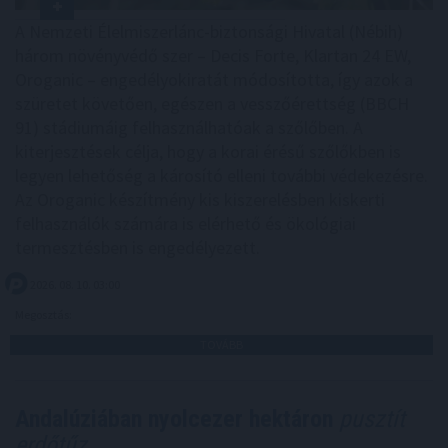
A Nemzeti Élelmiszerlánc-biztonsági Hivatal (Nébih)
három növényvédő szer – Decis Forte, Klartan 24 EW,
Oroganic – engedélyokiratát módosította, így azok a
szüretet követően, egészen a vesszőérettség (BBCH
91) stádiumáig felhasználhatóak a szőlőben. A
kiterjesztések célja, hogy a korai érésű szőlőkben is
legyen lehetőség a károsító elleni további védekezésre.
Az Oroganic készítmény kis kiszerelésben kiskerti
felhasználók számára is elérhető és ökológiai
termesztésben is engedélyezett.
2026. 08. 10. 03:00
Megosztás:
TOVÁBB
Andalúziában nyolcezer hektáron
pusztít
erdőtűz