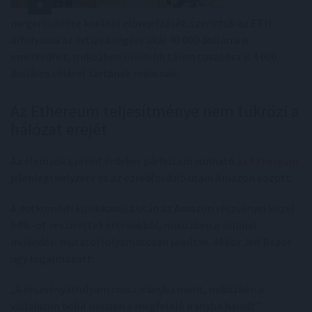
megerősítette korábbi előrejelzését: szerintük az ETH
árfolyama az évtized végére akár 40 000 dollárra is
emelkedhet, miközben rövidebb távon továbbra is 4 000
dolláros célárat tartanak reálisnak.
Az Ethereum teljesítménye nem tükrözi a
hálózat erejét
Az elemzők szerint érdekes párhuzam vonható
az Ethereum
jelenlegi helyzete és az ezredforduló utáni Amazon között.
A dotkomlufi kipukkanása után az Amazon részvényei közel
94%-ot veszítettek értékükből, miközben a vállalat
működési mutatói folyamatosan javultak. Akkor Jeff Bezos
úgy fogalmazott:
„A részvényárfolyam rossz irányba ment, miközben a
vállalaton belül minden a megfelelő irányba haladt.”