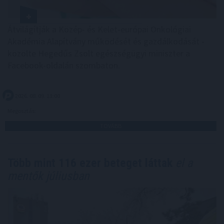
Átvilágítják a Közép- és Kelet-európai Onkológiai
Akadémia Alapítvány működését és gazdálkodását -
közölte Hegedűs Zsolt egészségügyi miniszter a
Facebook-oldalán szombaton.
2026. 08. 09. 13:00
Megosztás:
TOVÁBB
Több mint 116 ezer beteget láttak
el a
mentők júliusban