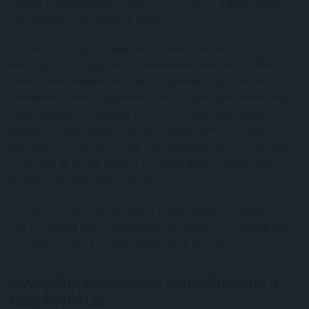
képest tovább nőtt, 15 pontról 17-re, ami a magánszektor
értékelésének javulásából adódik.
„A rendszeres egészségpénztári megtakarítások
segítségével – kiegészítve a munkáltatói befizetésekkel –
előre felkészülhetünk az egészségünkkel kapcsolatos
kiadásokra. Sokan még mindig nem tudják ugyanakkor, hogy
egészségpénztáron keresztül fizetve olcsóbban vehető
igénybe a magánellátás, hiszen a befizetett összegek után
20% adóvisszatérítés járhat, évi legfeljebb 150 ezer forintig”
– mondta Dr. Váradi Péter, a Prémium Egészségpénztár
vezető stratégiai tanácsadója.
„A Prémium Egészségpénztár tagjai az idén csaknem 6
milliárd forint szja-t igényelhettek vissza, az év végére pedig
a Prémium-tagok létszáma elérheti a 400 ezer főt.”
Gyorsabb, pontosabb, kényelmesebb a
magánellátás