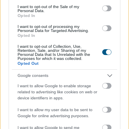
consent section.
Nyári hőhullámok és tartós aszály idején gyakran
I want to opt-out of the Sale of my
Personal Data.
jelennek meg olyan közlemények, amelyek megtiltják a
Opted In
vezetékes ivóvízzel történő locsolást, autómosást vagy
medencetöltést. A köznyelv ezeket egyszerűen
I want to opt-out of processing my
Personal Data for Targeted Advertising.
„vízkorlátozásnak” nevezi, jogilag azonban több,
Opted In
egymástól eltérő intézkedésről lehet szó. Nem
I want to opt-out of Collection, Use,
mindegy, hogy vízhiány miatti települési korlátozásról,
Retention, Sale, and/or Sharing of my
műszaki üzemzavarról, ivóvízminőségi problémáról
Personal Data that Is Unrelated with the
Purposes for which it was collected.
vagy mezőgazdasági vízhasználat korlátozásáról
Opted Out
beszélünk.
Google consents
2026. 08. 06. 01:00
I want to allow Google to enable storage
Megosztás:
related to advertising like cookies on web or
TOVÁBB
device identifiers in apps.
I want to allow my user data to be sent to
Google for online advertising purposes.
A Tisza-frakció kezdeményezte, hogy jövő
kedden legyen az államfőválasztás
I want to allow Google to send me