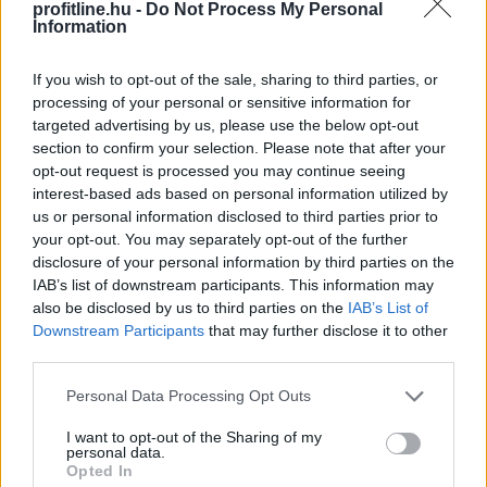
profitline.hu -
Do Not Process My Personal
Information
Ki rendelhet el vízkorlátozást
ma
If you wish to opt-out of the sale, sharing to third parties, or
Magyarországon?
processing of your personal or sensitive information for
targeted advertising by us, please use the below opt-out
section to confirm your selection. Please note that after your
opt-out request is processed you may continue seeing
interest-based ads based on personal information utilized by
us or personal information disclosed to third parties prior to
your opt-out. You may separately opt-out of the further
disclosure of your personal information by third parties on the
IAB’s list of downstream participants. This information may
also be disclosed by us to third parties on the
IAB’s List of
Downstream Participants
that may further disclose it to other
third parties.
Please note that this website/app uses one or more Google
Personal Data Processing Opt Outs
services and may gather and store information including but
not limited to your visit or usage behaviour. You may click to
I want to opt-out of the Sharing of my
personal data.
grant or deny consent to Google and its third-party tags to
Opted In
use your data for below specified purposes in below Google