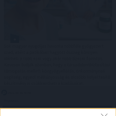
Sok magyar nyugdíjas havonta többféle gyógyszert
szed, ezért a patikában hagyott összeg könnyen
elérheti a több ezer vagy akár több tízezer forintot.
Kevesen tudják azonban, hogy a társadalombiztosítási
támogatás mellett közgyógyellátás, önkormányzati
segítség, egyedi méltányosság és olcsóbb helyettesítő
készítmény is csökkentheti a kiadásokat.
2026. 08. 06. 02:00
Megosztás:
TOVÁBB