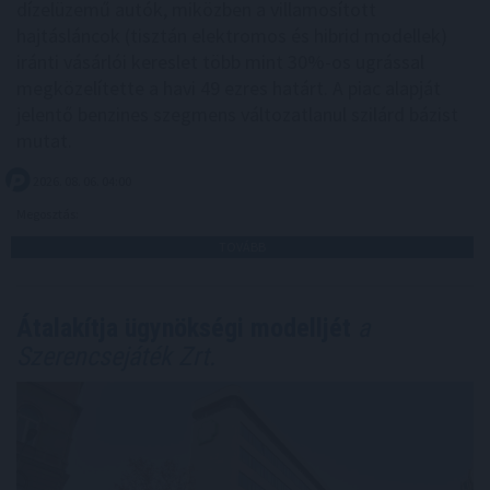
dízelüzemű autók, miközben a villamosított
hajtásláncok (tisztán elektromos és hibrid modellek)
iránti vásárlói kereslet több mint 30%-os ugrással
megközelítette a havi 49 ezres határt. A piac alapját
jelentő benzines szegmens változatlanul szilárd bázist
mutat.
2026. 08. 06. 04:00
Megosztás:
TOVÁBB
Átalakítja ügynökségi modelljét
a
Szerencsejáték Zrt.