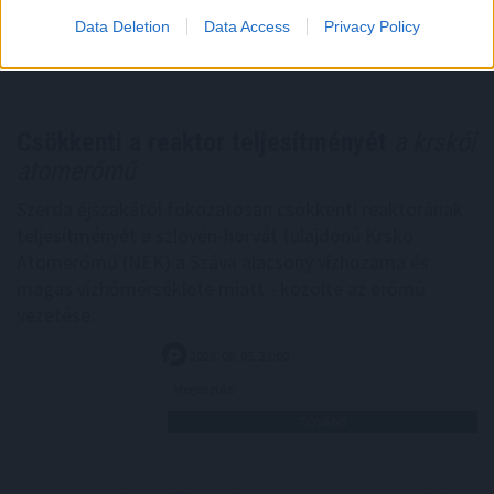
Data Deletion
Data Access
Privacy Policy
Megosztás:
TOVÁBB
Csökkenti a reaktor teljesítményét
a krskói
atomerőmű
Szerda éjszakától fokozatosan csökkenti reaktorának
teljesítményét a szlovén-horvát tulajdonú Krsko
Atomerőmű (NEK) a Száva alacsony vízhozama és
magas vízhőmérséklete miatt - közölte az erőmű
vezetése.
2026. 08. 05. 23:00
Megosztás:
TOVÁBB