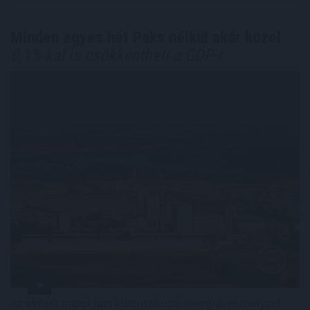
Minden egyes hét Paks nélkül akár közel
0,1%-kal is csökkentheti a GDP-t
Az elmúlt napokban kibontakozó energiavészhelyzet