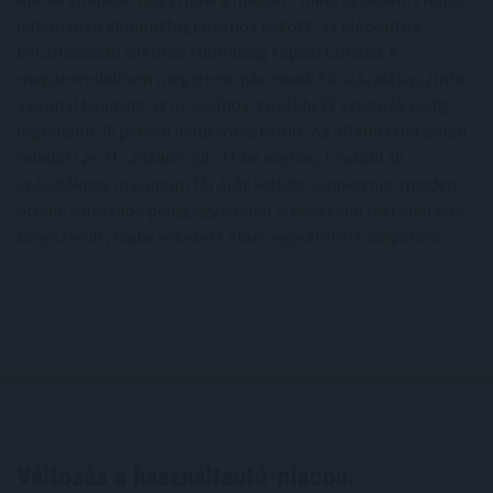
jellemzően időpontfoglaláshoz kötött, az időpontok
betartásában jelentős különbség tapasztalható. A
magánrendelésen megjelent páciensek 58 százaléka szinte
azonnal bejutott az orvosához, további 32 százalék pedig
legfeljebb 30 percen belül sorra került. Az állami ellátásban
mindössze 21 százalék jutott be rögtön, további 38
százaléknak maximum fél órát kellett várakoznia, minden
ötödik válaszadó pedig egy óránál is hosszabb rostokolásra
kényszerült, hiába érkezett előre egyeztetett időpontra.
Változás a használtautó-piacon: