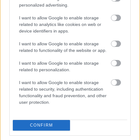
personalized advertising.
I want to allow Google to enable storage
related to analytics like cookies on web or
device identifiers in apps.
I want to allow Google to enable storage
related to functionality of the website or app.
I want to allow Google to enable storage
related to personalization.
I want to allow Google to enable storage
related to security, including authentication
functionality and fraud prevention, and other
A Tisza-frakció kezdeményezte, hogy a parlament jövő
user protection.
kedden válassza meg az új köztársasági elnököt.
CONFIRM
2026. 08. 06. 00:05