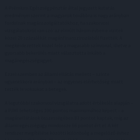
A Prémium Egészségpénztár által jegyzett kutatás
eredményei szerint a magyarok továbbra is nagy arányban
fordulnak magánszolgáltatókhoz, ha szakorvosi
vizsgálatokról van szó: az elmúlt három évben e vizitek
közel 20 százalékát magánfinanszírozásból fizették. A
megkérdezettek közel fele a magasabb színvonal, illetve a
gyorsabb bekerülés miatt választotta inkább a
magánegészségügyet.
Ezzel szemben az állami ellátás mellett – szinte
ugyanekkora arányban – az ingyenes elérhetőség miatt
tették le voksukat a betegek.
A legutóbbi szakorvosi vizsgálatra adott értékelés alapján –
a PJMI lehetséges 100 pontos maximumához képest – a
magánellátások összességében 83 pontot kaptak, míg az
állami egészségügy mindössze 66 pontot ért el. A két
rendszer megítélése közötti különbség a megelőző évhez