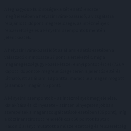
A legnagyobb különbségek a két ellátórendszer
megítélésében a helyszíni várakozási idő, a vizsgálatra
felajánlott időpont megfelelősége, az intézmények
felszereltsége és a kényelmi szempontok mentén
jelentkeztek.
A helyszíni várakozási időt az állami ellátás esetében a
válaszadók mindössze 37 pontra értékelték, míg a
magánegészségügy közel kétszer ennyi pontot ért el (72). A
kapott időpontok megfelelősége terén is jelentős eltérés
látható, itt az állami 18 ponttal maradt le a magán mögött
(állami: 67, magán: 85 pont).
A kényelmi szempontok – az intézmények megjelenése,
kialakítása és környezete – szintén lényegesen jobban
szerepeltek a magánszolgáltatások esetében (86 pont), míg
a közfinanszírozott rendelők csak 50 pontot kaptak.
Hasonló arányt mutatott a műszerezettség és felszereltség