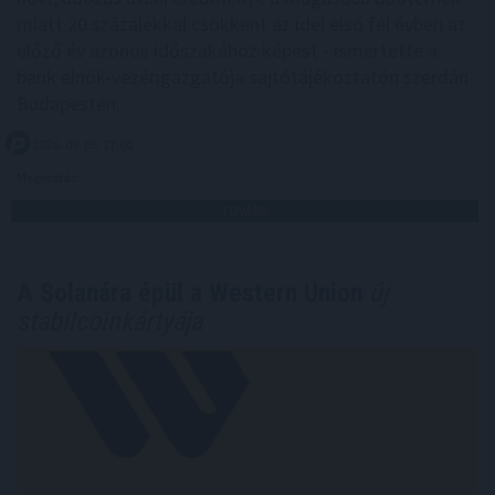
miatt 20 százalékkal csökkent az idei első fél évben az
előző év azonos időszakához képest - ismertette a
bank elnök-vezérigazgatója sajtótájékoztatón szerdán
Budapesten.
2026. 08. 05. 17:00
Megosztás:
TOVÁBB
A Solanára épül a Western Union
új
stabilcoinkártyája