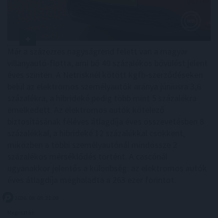
Már a százezres nagyságrend felett van a magyar
villanyautó-flotta, ami bő 40 százalékos bővülést jelent
éves szinten. A Netrisknél kötött kgfb-szerződéseken
belül az elektromos személyautók aránya júniusra 3,6
százalékra, a hibrideké pedig több mint 5 százalékra
emelkedett. Az elektromos autók kötelező
biztosításának féléves átlagdíja éves összevetésben 8
százalékkal, a hibrideké 12 százalékkal csökkent,
miközben a többi személyautónál mindössze 2
százalékos mérséklődés történt. A cascónál
ugyanakkor jelentős a különbség: az elektromos autók
éves átlagdíja meghaladta a 263 ezer forintot.
2026. 08. 05. 21:00
Megosztás: