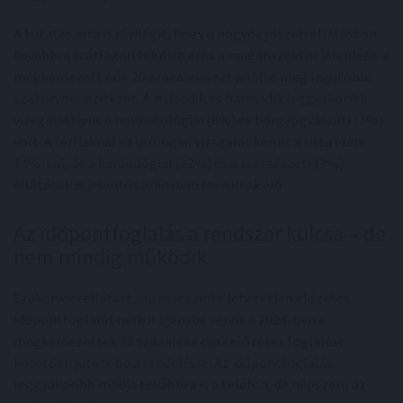
A kutatás arra is rávilágít, hogy a nőgyógyászati ellátásban
továbbra is átlagon felülien erős a magánszektor jelenléte: a
megkérdezett nők 26 százaléka ezt jelölte meg legutóbbi
szakorvosi vizitként. A második és harmadik leggyakoribb
vizsgálattípus a reumatológiai (8%) és bőrgyógyászati (7%)
volt. A férfiaknál az urológiai vizsgálat került a lista élére
14%-kal, de a kardiológiai (12%) és a szemészeti (9%)
ellátások is jelentős arányban fordultak elő.
Az időpontfoglalás a rendszer kulcsa – de
nem mindig működik
Szakorvosi ellátást ma már szinte lehetetlen előzetes
időpontfoglalás nélkül igénybe venni: a 2024-ben a
megkérdezettek 88 százaléka csak előzetes foglalást
követően jutott be a rendelésre. Az időpontfoglalás
leggyakoribb módja továbbra is a telefon, de népszerű az