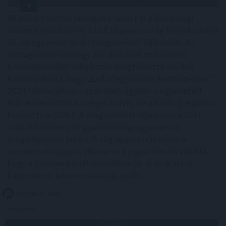
48 millió forintos bírságot szabott ki a Gazdasági
Versenyhivatal (GVH) a Lidl Magyarország Kereskedelmi
Bt.-re egy most lezárt megismételt eljárásban. Az
országszerte mintegy 200 áruházat működtető
kiskereskedelmi vállalkozás megtévesztő módon
kommunikálta, hogy „Lidl a legolcsóbb élelmiszerlánc”.
2024 februárjában – az eredeti ügyben – ugyanezért
már elmarasztalta a céget a GVH, de a Kúria új eljárásra
kötelezte a GVH-t. A megismételt eljárásban a GVH
szűkebb körben, de gyakorlatilag ugyanarra a
megállapításra jutott. A cég együttműködött a
versenyhatósággal, elismerte a jogsértést és vállalta,
hogy a jövőben körültekintőbben jár el az árakkal
kapcsolatos kommunikációja során.
2026. 08. 05. 18:00
Megosztás:
TOVÁBB