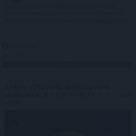
Lassítja a vonatokat a MÁV és festéssel is védi a
síneket a hőségtől - írta Vitézy Dávid közlekedési és
beruházási miniszter szerdán Facebook-bejegyzésében.
2026. 08. 05. 20:00
Megosztás:
TOVÁBB
Átlépte a 810 millió dollárt az eurós
stabilcoinok
piaca, az EURC toronymagasan
vezet