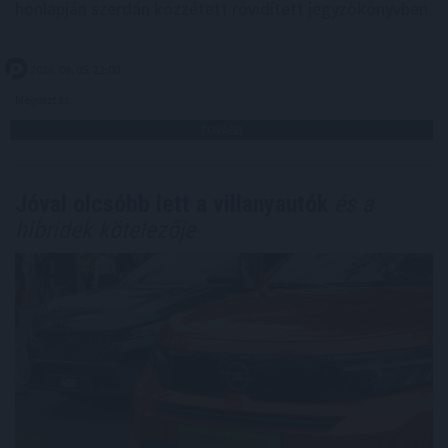
honlapján szerdán közzétett rövidített jegyzőkönyvben.
2026. 08. 05. 22:00
Megosztás:
TOVÁBB
Jóval olcsóbb lett a villanyautók
és a
hibridek kötelezője