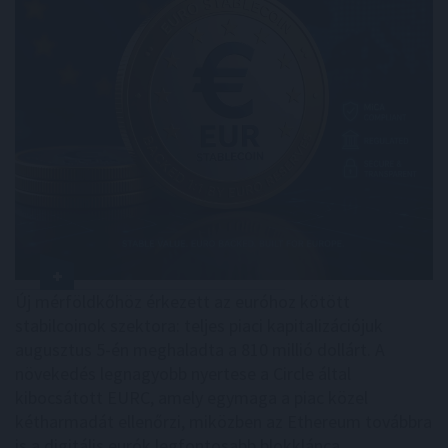
Új mérföldkőhöz érkezett az euróhoz kötött
stabilcoinok szektora: teljes piaci kapitalizációjuk
augusztus 5-én meghaladta a 810 millió dollárt. A
növekedés legnagyobb nyertese a Circle által
kibocsátott EURC, amely egymaga a piac közel
kétharmadát ellenőrzi, miközben az Ethereum továbbra
is a digitális eurók legfontosabb blokklánca.