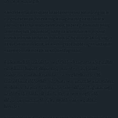
online lehetőség is.
A kétféle ellátórendszer közötti kényelmi különbség itt is
megmutatkozik, hiszen míg a magánszolgáltatóknál a
páciensek kétharmada telefonon, közel egyharmada pedig
online foglalt időpontot, addig az államiban ennél jóval
kisebb arányok láthatók (telefon: 57 %; online: 14 %), vagyis
itt sokan vannak azok, akik – megszokásból vagy muszájból
– személyesen intézik az időpontfoglalást.
A páciensek 60 százaléka megfelelőnek tartotta a legutóbbi
vizsgálatra kapott időpontot, viszont – más, korábbi
szakorvosi ellátások esetében – a megkérdezettek 66
százalékával előfordult már, hogy nem jutott be a szükséges
rendelésre. Ez jellemzően a sikertelen időpontfoglalás vagy
az elérhető ellátás túl távoli, illetve nem megfelelő
időpontja miatt történt, így inkább más megoldást
kerestek.
Annak ellenére, hogy mind a magán-, mind az állami ellátás