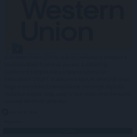
A Western Union 175 év után közvetlenül is belépett a
blokkláncalapú fizetések piacára. A vállalat új
Stablecard szolgáltatása a Solana hálózatán
kibocsátott USDPT stabilcoinra épül, és lehetővé teszi,
hogy a nemzetközi pénzküldések címzettjei digitális
dollárban kapják meg, majd a Visa rendszerén keresztül
azonnal elköltsék pénzüket.
2026. 08. 05. 16:00
Megosztás:
TOVÁBB