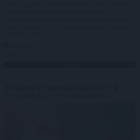
miatt a gazdasági szereplők részéről széles körben és
önkéntesen vállalt fogyasztáscsökkentés a
villamosenergia hálózat számára kezelhetőbbé teszi a
Paksi Atomerőmű szinte teljes kiesése miatti roppant
feszült helyzetet.
2026. 08. 05. 15:00
Megosztás:
TOVÁBB
Te döntöd el, mikor használod fel – új
konstrukció az OTP Lakástakaréknál