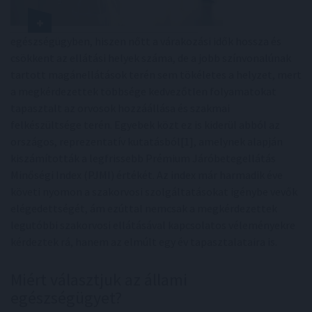
egészségügyben, hiszen nőtt a várakozási idők hossza és
csökkent az ellátási helyek száma, de a jobb színvonalúnak
tartott magánellátások terén sem tökéletes a helyzet, mert
a megkérdezettek többsége kedvezőtlen folyamatokat
tapasztalt az orvosok hozzáállása és szakmai
felkészültsége terén. Egyebek közt ez is kiderül abból az
országos, reprezentatív kutatásból[1], amelynek alapján
kiszámították a legfrissebb Prémium Járóbetegellátás
Minőségi Index (PJMI) értékét. Az index már harmadik éve
követi nyomon a szakorvosi szolgáltatásokat igénybe vevők
elégedettségét, ám ezúttal nemcsak a megkérdezettek
legutóbbi szakorvosi ellátásával kapcsolatos véleményekre
kérdeztek rá, hanem az elmúlt egy év tapasztalataira is.
Miért választjuk az állami
egészségügyet?