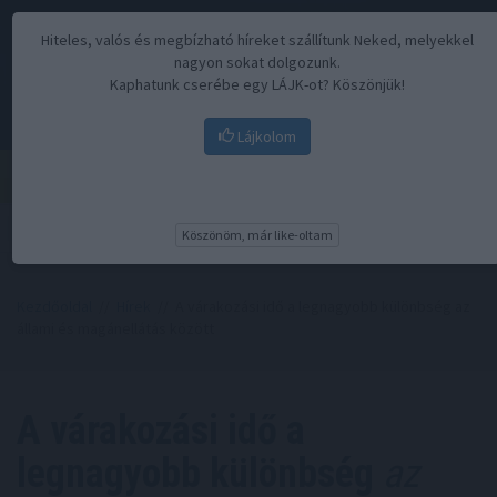
Hiteles, valós és megbízható híreket szállítunk Neked, melyekkel
nagyon sokat dolgozunk.
Kaphatunk cserébe egy LÁJK-ot? Köszönjük!
Lájkolom
Menü
Köszönöm, már like-oltam
Kezdőoldal
//
Hírek
// A várakozási idő a legnagyobb különbség az
állami és magánellátás között
A várakozási idő a
legnagyobb különbség
az