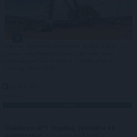
A horvát olajvezeték-üzemeltető Janaf és a Mol-
csoport megállapodást kötött 2,05 millió tonna
nyersolaj szállításáról 2026-ra - közölte a horvát
társaság csütörtökön.
2026. 08. 07. 20:00
Megosztás:
TOVÁBB
Stabilcoin APY fogalma, jelentése és
értelmezése
– hogyan működik a