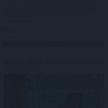
között az esetleges békemegállapodás felé mutató
jeleket figyelték. Az S&P500 0,2%-kal, a Dow Jones
0,9%-kal, a Nasdaq Composite 0,1%-kal zárt
alacsonyabban.
2026. 08. 07. 10:00
Megosztás:
TOVÁBB
Kedvező vállalati jelentések támogatták
az
európai piacokat