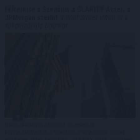
Félretette a Szenátus a CLARITY Actet, a
JPMorgan szerint
a Wall Street viheti el a
tokenizációs boomot
Újabb akadályba ütközött az amerikai
kriptoszabályozás: a Szenátus az augusztusi szünet
előtt nem vitte szavazásra a CLARITY Actet, miközben