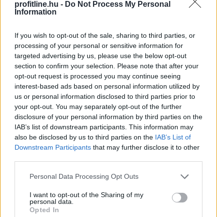
profitline.hu -
Do Not Process My Personal
Information
If you wish to opt-out of the sale, sharing to third parties, or
processing of your personal or sensitive information for
targeted advertising by us, please use the below opt-out
section to confirm your selection. Please note that after your
opt-out request is processed you may continue seeing
interest-based ads based on personal information utilized by
A Gazdasági Versenyhivatal (GVH) több mint 68 millió
us or personal information disclosed to third parties prior to
forint versenyfelügyeleti bírságot szabott ki a Hair-Line
your opt-out. You may separately opt-out of the further
disclosure of your personal information by third parties on the
Kft.-re – az egyik ismert, évtizedek óta működő hazai
IAB’s list of downstream participants. This information may
fodrászcikk forgalmazóra – mert a vállalkozás a
also be disclosed by us to third parties on the
IAB’s List of
területi képviseleti rendszerében korlátozta
Downstream Participants
that may further disclose it to other
termékeinek viszonteladási árait, valamint területi
third parties.
korlátozást is alkalmazott. A viszonteladási árak
Please note that this website/app uses one or more Google
rögzítése az egyik legsúlyosabb versenyjogi jogsértés, a
Personal Data Processing Opt Outs
services and may gather and store information including but
cég együttműködött a versenyhatósággal és
not limited to your visit or usage behaviour. You may click to
I want to opt-out of the Sharing of my
előremutató vállalásokat ajánlott fel.
personal data.
grant or deny consent to Google and its third-party tags to
Opted In
use your data for below specified purposes in below Google