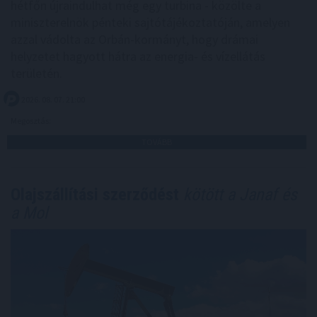
hétfőn újraindulhat még egy turbina - közölte a
miniszterelnök pénteki sajtótájékoztatóján, amelyen
azzal vádolta az Orbán-kormányt, hogy drámai
helyzetet hagyott hátra az energia- és vízellátás
területén.
2026. 08. 07. 21:00
Megosztás:
TOVÁBB
Olajszállítási szerződést
kötött a Janaf és
a Mol