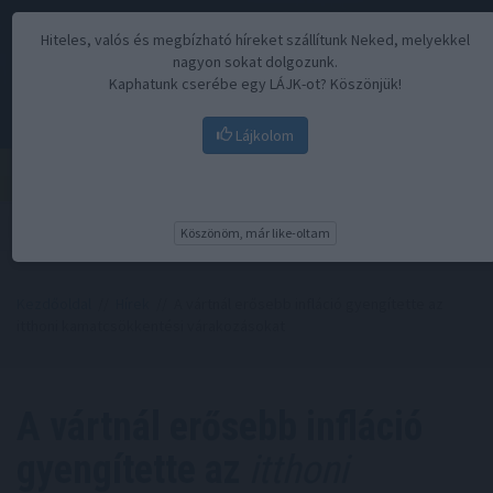
Hiteles, valós és megbízható híreket szállítunk Neked, melyekkel
nagyon sokat dolgozunk.
Kaphatunk cserébe egy LÁJK-ot? Köszönjük!
Lájkolom
Menü
Köszönöm, már like-oltam
Kezdőoldal
//
Hírek
// A vártnál erősebb infláció gyengítette az
itthoni kamatcsökkentési várakozásokat
A vártnál erősebb infláció
gyengítette az
itthoni