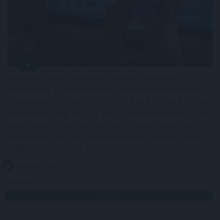
Mérsékelt elmozdulásokat mutatva többnyire
emelkedtek a vezető nyugat-európai részvényindexek.
A Stoxx600 0,2%-kal, a DAX 0,1%-kal, a CAC40 0,4%-kal
emelkedett, míg az FTSE 100 0,2%-kal csökkent. Ezzel
a páneurópai index sorozatban harmadik napon zárt
történelmi csúcson. A napi emelkedés jelentős részét a
vállalati eredmények hajtották.
2026. 08. 07. 09:00
Megosztás:
TOVÁBB