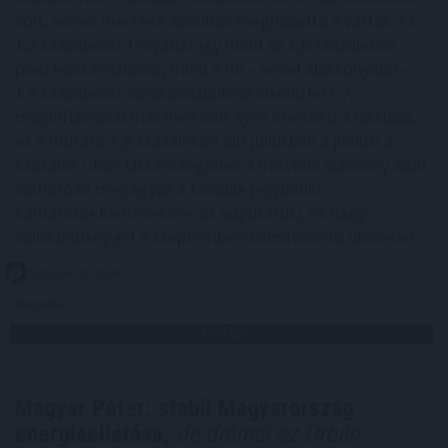
volt, ennek mértéke azonban meghaladta a vártat. Az
1,2 százalékos tényadat így mind az 1,6 százalékos
piaci konszenzusnál, mind a mi – ennél alacsonyabb –
1,4 százalékos várakozásunknál kisebb lett. A
maginflációnál már nem volt ilyen mértékű a lassulás,
ez a mutató 1,9 százalékon állt júliusban a júniusi 2
százalék után. Összességében a mostani alacsony adat
várhatóan megágyaz a további jegybanki
kamatcsökkentéseknek az augusztusi, és nagy
valószínűséggel a szeptemberi kamatdöntő üléseken.
2026. 08. 07. 22:00
Megosztás:
TOVÁBB
Magyar Péter: stabil Magyarország
energiaellátása,
de drámai az Orbán-