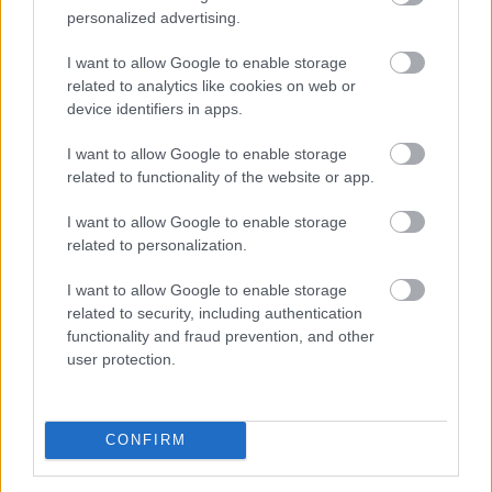
personalized advertising.
A Nemzeti Kereskedelmi és Fogyasztóvédelmi Hatóság
I want to allow Google to enable storage
(NKFH) a kormányhivatalok bevonásával országos
related to analytics like cookies on web or
ellenőrzést végez a nemzetközi konyhát képviselő
device identifiers in apps.
vendéglátóhelyeken. Az ellenőrzések célja a fogyasztók
egészségének védelme, valamint annak vizsgálata,
I want to allow Google to enable storage
hogy az érintett vállalkozások betartják-e az
related to functionality of the website or app.
élelmiszer-biztonsági, higiéniai és fogyasztói
I want to allow Google to enable storage
tájékoztatási előírásokat.
related to personalization.
2026. 08. 07. 17:00
I want to allow Google to enable storage
Megosztás:
related to security, including authentication
TOVÁBB
functionality and fraud prevention, and other
user protection.
Tovább erősítenék a magyar termékek
jelenlétét a kereskedelmi láncok
CONFIRM