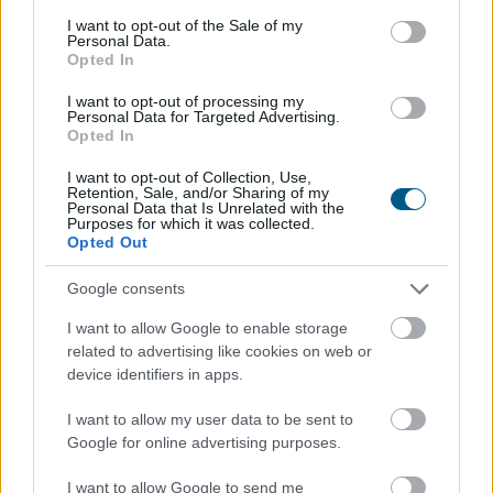
2026. 08. 07. 18:00
consent section.
I want to opt-out of the Sale of my
Megosztás:
Personal Data.
Opted In
TOVÁBB
I want to opt-out of processing my
Personal Data for Targeted Advertising.
Opted In
Nemzetközi konyhákat ellenőriz az
NKFH a
kormányhivatalokkal együtt
I want to opt-out of Collection, Use,
Retention, Sale, and/or Sharing of my
Personal Data that Is Unrelated with the
Purposes for which it was collected.
Opted Out
Google consents
I want to allow Google to enable storage
related to advertising like cookies on web or
device identifiers in apps.
I want to allow my user data to be sent to
Google for online advertising purposes.
I want to allow Google to send me