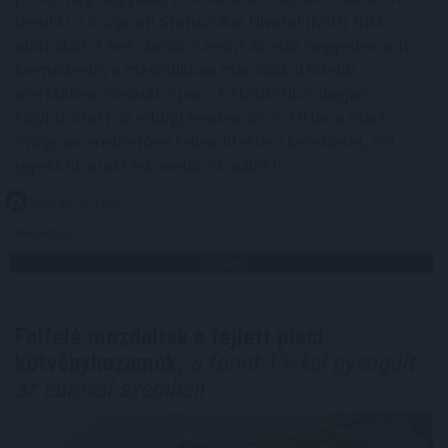
derül ki a Központi Statisztikai Hivatal (KSH) friss
adataiból. A beszámoló szerint az első negyedév volt
kiemelkedő, a másodikban már sokkal kisebb
mértékben élénkült a piac. A statisztika alapján
folytatódott az eddigi tendencia: az Otthon Start
Program érezhetően fellendítette a keresletet, ezt
igyekszik most lekövetni a kínálat is.
2026. 08. 07. 12:00
Megosztás:
TOVÁBB
Felfelé mozdultak a fejlett piaci
kötvényhozamok,
a forint 1%-kal gyengült
az euróval szemben