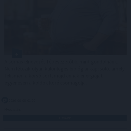
A sörhas elnevezés félrevezetőbb, mint gondolnánk.
Nem létezik olyan különleges biológiai kapcsoló, amely
felismeri a korsó sört, majd annak energiáját
egyenesen a köldök köré csomagolja.
2026. 08. 08. 01:00
Megosztás:
TOVÁBB