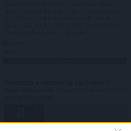
azonos APY-t kínáló lehetőség kockázata teljesen
eltérő lehet. Az alábbi elemzés közérthetően mutatja
be, mit jelent a stabilcoin APY, hogyan keletkezik a
hozam, milyen kockázatokkal járhat, és mire érdemes
figyelni egy ilyen ajánlat értékelésekor.
2026. 08. 07. 19:00
Megosztás:
TOVÁBB
Korlátozta a versenyt az egyik ismert
hazai fodrászcikk
forgalmazó, komoly GVH-
bírság lett a vége