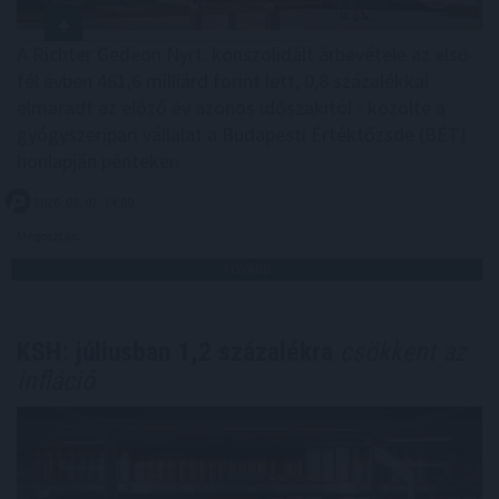
A Richter Gedeon Nyrt. konszolidált árbevétele az első
fél évben 461,6 milliárd forint lett, 0,8 százalékkal
elmaradt az előző év azonos időszakitól - közölte a
gyógyszeripari vállalat a Budapesti Értéktőzsde (BÉT)
honlapján pénteken.
2026. 08. 07. 14:00
Megosztás:
TOVÁBB
KSH: júliusban 1,2 százalékra
csökkent az
infláció