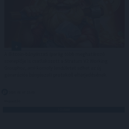
A Bitcoin-bányászati iparág több meghatározó
szereplője is csatlakozott a Stratum V2 Working
Grouphoz, ami komoly lendületet adhat az új
generációs bányászati protokoll elterjedésének.
2026. 08. 07. 23:00
Megosztás:
TOVÁBB