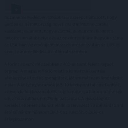
hozamemelkedésben továbbra is szerepet játszott, hogy
Európa és Németország növeli majd infrastrukturális
kiadásait, valamint, hogy a vártnál jobban emelkedett a
betöltetlen álláshelyek és az önkéntes álláselhagyók száma
az USA-ban. Az euró újabb masszív erősödés után az 1,09-es
szint fölé emelkedett a dollárral szemben.
A forint az euróval szemben a 401-as szint felett ragadt
tegnap. A magas infláció miatt a kamatcsökkentési
várakozások tovább gyengültek, idénre már nem áraz vágást
a piac. A kötvényhozamok jó 5-10 bázisponttal emelkedtek,
az éven belüli hozamok 6% fölé kerültek, a három-öt évesek
6,6, a hosszabbak 7-7,2%-ig pattantak. A visszafogott
kereslet ellenére sikerült eladni a tervezett 30 milliárd forint
értékű három hónapos DKJ-t az aukción, 6,16%-os
átlaghozamon.