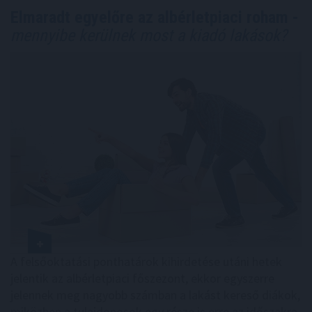
Elmaradt egyelőre az albérletpiaci roham -
mennyibe kerülnek most a kiadó lakások?
A felsőoktatási ponthatárok kihirdetése utáni hetek
jelentik az albérletpiaci főszezont, ekkor egyszerre
jelennek meg nagyobb számban a lakást kereső diákok,
miközben a tulajdonosok egy része is erre az időszakra