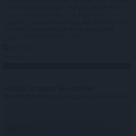
időzíti kiadó ingatlanának meghirdetését. Az idei
szezon első tíz napjának adatai alapján az idei roham
egyelőre országosan visszafogottabb mint tavaly vagy
tavalyelőtt. Igaz, vannak kivételes városok, ahol
nagyobb lendülettel indult a szezon.
2026. 08. 07. 08:00
Megosztás:
TOVÁBB
Felhívás a magyar kkv-szektor
összefogására
az energiakrízis kezelésére