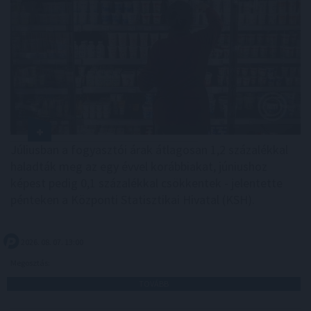
Júliusban a fogyasztói árak átlagosan 1,2 százalékkal
haladták meg az egy évvel korábbiakat, júniushoz
képest pedig 0,1 százalékkal csökkentek - jelentette
pénteken a Központi Statisztikai Hivatal (KSH).
2026. 08. 07. 13:00
Megosztás:
TOVÁBB