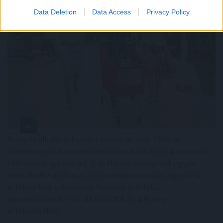
Data Deletion
Data Access
Privacy Policy
Komoly alkalmazkodást kívánt az első félév az
élelmiszer-kiskereskedelmi láncoktól és ez a második
félévben is így marad. A deflációs környezet ugyan
mérsékelte az árakat, ez azonban nem járt együtt az
értékesítési volumenek hasonló mértékű
növekedésével - derült ki a CBA és a Penny
értékeléséből.