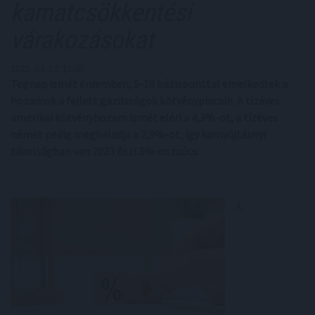
kamatcsökkentési
várakozásokat
2025. 03. 12. 11:00
Tegnap ismét érdemben, 5-10 bázisponttal emelkedtek a
hozamok a fejlett gazdaságok kötvénypiacain. A tízéves
amerikai kötvényhozam ismét eléri a 4,3%-ot, a tízéves
német pedig meghaladja a 2,9%-ot, így karnyújtásnyi
távolságban van 2023 őszi 3%-os csúcs.
A