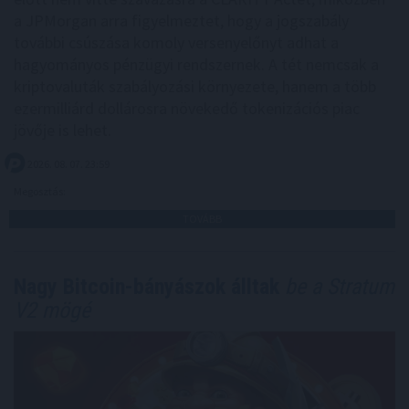
a JPMorgan arra figyelmeztet, hogy a jogszabály
további csúszása komoly versenyelőnyt adhat a
hagyományos pénzügyi rendszernek. A tét nemcsak a
kriptovaluták szabályozási környezete, hanem a több
ezermilliárd dollárosra növekedő tokenizációs piac
jövője is lehet.
2026. 08. 07. 23:59
Megosztás:
TOVÁBB
Nagy Bitcoin-bányászok álltak
be a Stratum
V2 mögé