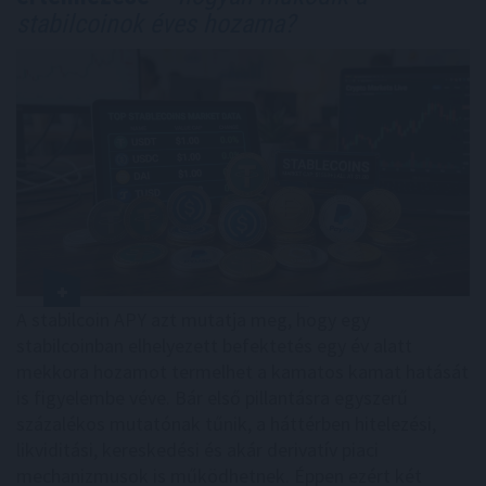
stabilcoinok éves hozama?
A stabilcoin APY azt mutatja meg, hogy egy
stabilcoinban elhelyezett befektetés egy év alatt
mekkora hozamot termelhet a kamatos kamat hatását
is figyelembe véve. Bár első pillantásra egyszerű
százalékos mutatónak tűnik, a háttérben hitelezési,
likviditási, kereskedési és akár derivatív piaci
mechanizmusok is működhetnek. Éppen ezért két