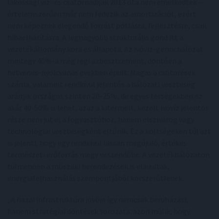
lakossági víz- és csatornadíjak 2013 óta nem emelkedtek –
értelemszerűen már nem fedezik az amortizációt, ezért
nem képeznek elegendő forrást pótlásra, fejlesztésre, csak
hibaelhárításra. A legnagyobb strukturális gond itt a
vezetékállomány kora és állapota. Az ivóvíz-gerinchálózat
mintegy 40%-a még régi azbesztcement, döntően a
hetvenes-nyolcvanas években épült. Magas a csőtörések
száma, valamint rendkívül jelentős a hálózati veszteség
aránya: országos szinten 20-25%, de egyes térségekben ez
akár 40-50% is lehet, azaz a kitermelt, kezelt ivóvíz jelentős
része nem jut el a fogyasztóhoz, hanem elszivárog vagy
technológiai veszteségként eltűnik. Ez a költségeken túl azt
is jelenti, hogy egy rendkívül lassan megújuló, értékes
természeti erőforrás megy veszendőbe. A vezetékhálózaton
túlmenően a műszaki berendezések is elavultak,
energiafelhasználás szempontjából korszerűtlenek.
„A hazai infrastruktúra jövője így nemcsak beruházási,
hanem stratégiai döntések sorozata: azon múlik, hogy