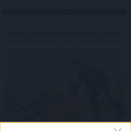
Megosztás:
TOVÁBB
Elmaradt egyelőre az albérletpiaci roham -
mennyibe kerülnek most a kiadó lakások?