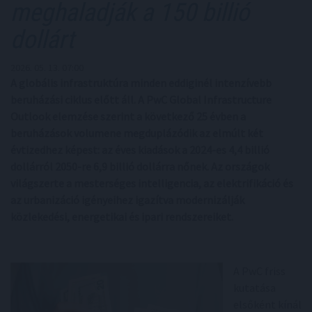
meghaladják a 150 billió
dollárt
2026. 05. 13. 07:00
A globális infrastruktúra minden eddiginél intenzívebb
beruházási ciklus előtt áll. A PwC Global Infrastructure
Outlook elemzése szerint a következő 25 évben a
beruházások volumene megduplázódik az elmúlt két
évtizedhez képest: az éves kiadások a 2024-es 4,4 billió
dollárról 2050-re 6,9 billió dollárra nőnek. Az országok
világszerte a mesterséges intelligencia, az elektrifikáció és
az urbanizáció igényeihez igazítva modernizálják
közlekedési, energetikai és ipari rendszereiket.
A PwC friss
kutatása
elsőként kínál