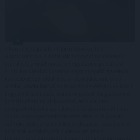
A kormány augusztus 1-jén módosította a
villamosenergia-ellátási válsághelyzet kezelésének
szabályait, ami jól mutatja, hogy az energiaellátást
érintő kockázatok kezelése egyre nagyobb figyelmet
kap szabályozói oldalról is. A rekordalacsony dunai
vízállás, a hőhullámok és az aszály egyértelművé teszik,
hogy a klímaváltozás már nem jövőbeli forgatókönyv:
kézzelfogható üzleti kockázat, amely a hazai
energiaellátástól a szabályozási környezeten át a napi
működésig egyre több területet érint. A vállalatok
számára ezért a fizikai klímakockázatok kezelése már
nem csak a szabályozói elvárásokat érintő
fenntarthatósági kérdés, hanem a működésbiztonság