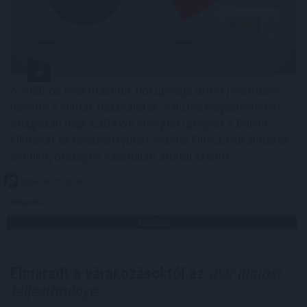
A 2026-os nyár második hőkupolája ismét jelentősen
növelte a klímák használatát. A hűtés helyszínenként
átlagosan napi 4,29 kWh energiát igényelt a Daikin
klímákat és hőszivattyúkat vezérlő Onecta alkalmazás
anonim, országos használati adatai szerint.
2026. 08. 07. 01:00
Megosztás:
TOVÁBB
Elmaradt a várakozásoktól az
ipar júniusi
teljesítménye