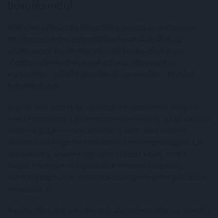
bővülés indul
Miközben világszerte fokozódik a verseny a mesterséges
intelligencia teljes potenciáljának kiaknázásáért, az
adatközpont-épületekbe irányuló beruházások gyors
ütemben növekednek, kiegészítve az informatikai
eszközökbe – például chipekbe és szerverekbe – történő
befektetéseket.
2024 és 2027 között az adatközpont-épületekbe irányuló
éves beruházások 2,2-szeresükre emelkednek, (113,8 milliárd
dollárról 251,8 milliárd dollárra). A 2024–2032 közötti
időszakban a teljes beruházási volumen meghaladja az 1,5
billió dollárt, amelyet egy olyan szakasz követ, ahol a
hangsúly a meglévő kapacitások kihasználtságának,
hatékonyságának és alkalmazkodóképességének javítására
helyeződik át.
A teljes időszakot tekintve más alszegmensekben is jelentős