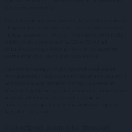
fejlesztésére fordított kiadások elérik a 472 milliárd dollárt
(2,6-szoros gyarapodás).
A vizsgált szektorok közül a védelmi infrastruktúra mutatja
a leggyorsabb növekedési ütemet. A fizikai létesítményekre
– például laktanyákra – fordított éves kiadások 2050-re 168
milliárd dollárra emelkednek (a 2024-es 73 milliárd
dollárról), főként az erősödő geopolitikai kockázatokra
adott kormányzati reakcióknak köszönhetően.
A jelentésben szereplő további ágazatok közül az ipari
feldolgozóipari, a vízügyi, valamint a szociális infrastruktúra
beruházásai 2050-ig várhatóan mintegy 1,5-szeresükre
bővülnek. A digitális infrastruktúra és az agrárinfrastruktúra
növekedése körülbelül 1,3-szoros lehet, míg az
erőforrásokhoz kapcsolódó beruházások összességében
nagyjából stagnálnak.
Adatközpont-boom: rekordtempójú