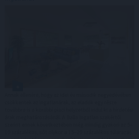
Annak ellenére, hogy az idei év második negyedévében
csökkentek az ingatlanárak, az eladók egy része
továbbra is a korábbi piaci helyzetből indul ki a hirdetési
árak meghatározásánál. A Balla Ingatlan szakértői
szerint ennek következtében még mindig gyakori az 5–
10 százalékos, sőt olykor a 15–20 százalékos túlárazás