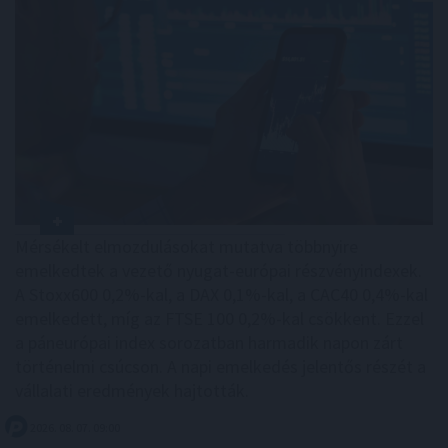
Mérsékelt elmozdulásokat mutatva többnyire
emelkedtek a vezető nyugat-európai részvényindexek.
A Stoxx600 0,2%-kal, a DAX 0,1%-kal, a CAC40 0,4%-kal
emelkedett, míg az FTSE 100 0,2%-kal csökkent. Ezzel
a páneurópai index sorozatban harmadik napon zárt
történelmi csúcson. A napi emelkedés jelentős részét a
vállalati eredmények hajtották.
2026. 08. 07. 09:00