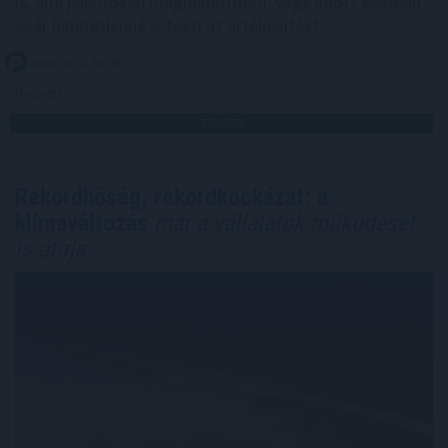
is, ami jelentősen megnehezítheti, vagy adott esetben
akár lehetetlenné is teszi az értékesítést.
2026. 08. 07. 04:00
Megosztás:
TOVÁBB
Rekordhőség, rekordkockázat: a
klímaváltozás
már a vállalatok működését
is átírja