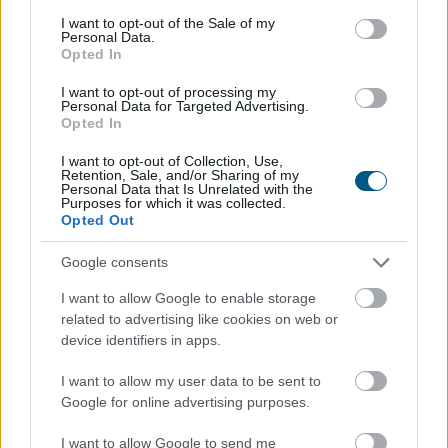
consent section.
I want to opt-out of the Sale of my
Personal Data.
Opted In
I want to opt-out of processing my
Personal Data for Targeted Advertising.
Opted In
I want to opt-out of Collection, Use,
Retention, Sale, and/or Sharing of my
Personal Data that Is Unrelated with the
Purposes for which it was collected.
Opted Out
Google consents
Elindult a Magyar Energiamentő Vállalkozások
I want to allow Google to enable storage
Közössége (MEVA), amelynek célja, hogy a hazai KKV-k
related to advertising like cookies on web or
is aktív szereplőivé válhassanak az energiakrízis
device identifiers in apps.
kezelésének.
I want to allow my user data to be sent to
Google for online advertising purposes.
2026. 08. 07. 07:00
I want to allow Google to send me
Megosztás: