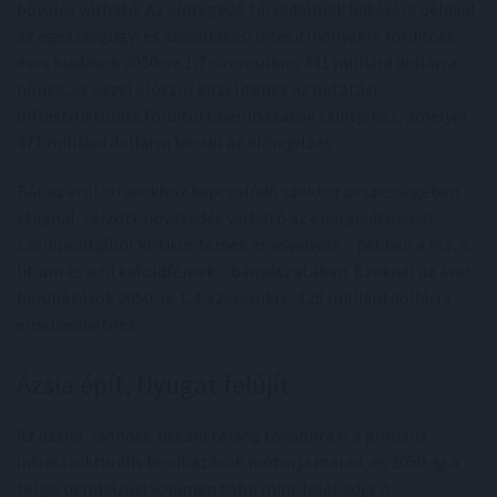
bővülés várható. Az elöregedő társadalmak hatására például
az egészségügyi és idősellátási létesítményekre fordított
éves kiadások 2050-re 1,7-szeresükre, 441 milliárd dollárra
nőnek, és ezzel először közelítenek az oktatási
infrastruktúrára fordított beruházások szintjéhez, amelyet
471 milliárd dollárra becsül az előrejelzés.
Bár az erőforrásokhoz kapcsolódó szektor összességében
stagnál, célzott növekedés várható az energiaátmenet
szempontjából kritikus fémek és ásványok – például a réz, a
lítium és a ritkaföldfémek – bányászatában. Ezeknél az éves
beruházások 2050-re 1,4-szeresükre, 128 milliárd dollárra
emelkedhetnek.
Ázsia épít, Nyugat felújít
Az ázsiai–csendes-óceáni térség továbbra is a globális
infrastrukturális beruházások motorja marad, és 2050-ig a
teljes beruházási volumen több mint felét adja. A