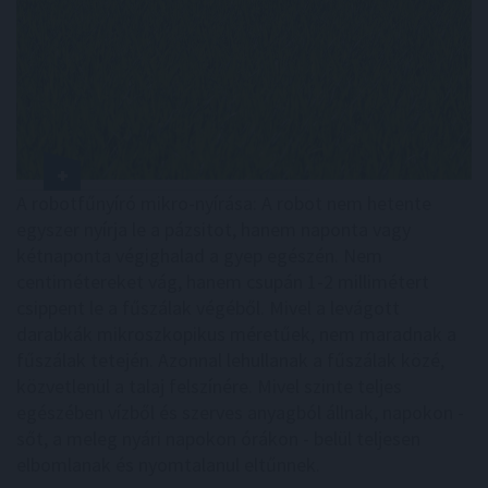
A robotfűnyíró mikro-nyírása: A robot nem hetente
egyszer nyírja le a pázsitot, hanem naponta vagy
kétnaponta végighalad a gyep egészén. Nem
centimétereket vág, hanem csupán 1-2 millimétert
csippent le a fűszálak végéből. Mivel a levágott
darabkák mikroszkopikus méretűek, nem maradnak a
fűszálak tetején. Azonnal lehullanak a fűszálak közé,
közvetlenül a talaj felszínére. Mivel szinte teljes
egészében vízből és szerves anyagból állnak, napokon -
sőt, a meleg nyári napokon órákon - belül teljesen
elbomlanak és nyomtalanul eltűnnek.