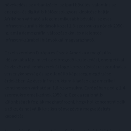
növekedést az urbanizáció, az ipari bővülés, valamint az
energia- és digitális hálózatok gyors kiépítése hajtja.
Afrikában várható a legdinamikusabb bővülés: az éves
infrastrukturális kiadások közel 1,8-szorosukra nőnek 2050-
ig, ami a demográfiai változásokkal és a jelentős
infrastruktúrabeli hiányokkal magyarázható.
Ezzel szemben Európa és Észak-Amerika a megújulás
időszakába lép, mivel az elöregedő közlekedési, energetikai
és víziközmű-rendszerek átfogó korszerűsítésre szorulnak a
versenyképesség és az ellenálló képesség megőrzése
érdekében. Az éves infrastruktúra-kiadások az amerikai
kontinensen várhatóan 1,6-szorosukra, Európában pedig 1,4-
szeresükre emelkednek 2050-ig. Ezek a regionális
különbségek fogják meghatározni, hogy hol koncentrálódik
a tőke, és hol válik kritikus tényezővé a megvalósítási
kapacitás.