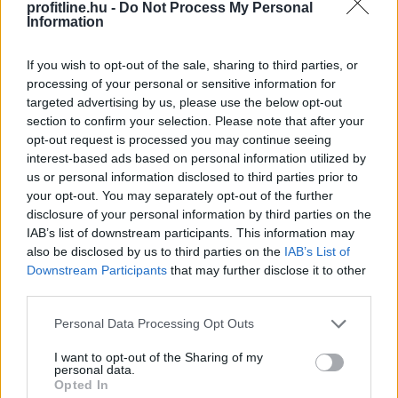
profitline.hu -
Do Not Process My Personal
A felsőoktatási ponthatárok kihirdetése utáni hetek
Information
jelentik az albérletpiaci főszezont, ekkor egyszerre
jelennek meg nagyobb számban a lakást kereső diákok,
If you wish to opt-out of the sale, sharing to third parties, or
miközben a tulajdonosok egy része is erre az időszakra
processing of your personal or sensitive information for
időzíti kiadó ingatlanának meghirdetését. Az idei
targeted advertising by us, please use the below opt-out
szezon első tíz napjának adatai alapján az idei roham
section to confirm your selection. Please note that after your
opt-out request is processed you may continue seeing
egyelőre országosan visszafogottabb mint tavaly vagy
interest-based ads based on personal information utilized by
tavalyelőtt. Igaz, vannak kivételes városok, ahol
us or personal information disclosed to third parties prior to
nagyobb lendülettel indult a szezon.
your opt-out. You may separately opt-out of the further
disclosure of your personal information by third parties on the
2026. 08. 07. 08:00
IAB’s list of downstream participants. This information may
Megosztás:
also be disclosed by us to third parties on the
IAB’s List of
Downstream Participants
that may further disclose it to other
TOVÁBB
third parties.
Please note that this website/app uses one or more Google
Personal Data Processing Opt Outs
Felhívás a magyar kkv-szektor
services and may gather and store information including but
összefogására
az energiakrízis kezelésére
not limited to your visit or usage behaviour. You may click to
I want to opt-out of the Sharing of my
personal data.
grant or deny consent to Google and its third-party tags to
Opted In
use your data for below specified purposes in below Google