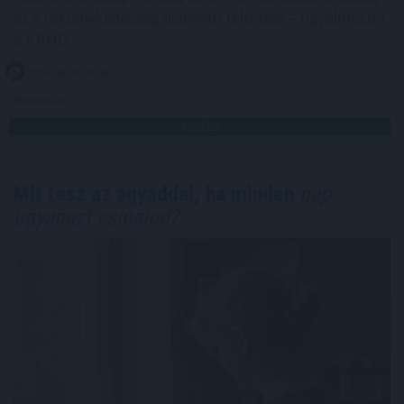
és a versenyképesség alapvető feltétele – figyelmeztet
a KPMG.
2026. 08. 07. 03:00
Megosztás:
TOVÁBB
Mit tesz az agyaddal, ha minden
nap
ugyanazt csinálod?