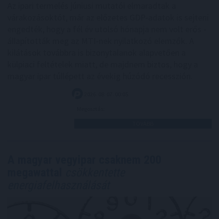
Az ipari termelés júniusi mutatói elmaradtak a
várakozásoktót, már az előzetes GDP-adatok is sejteni
engedték, hogy a fél év utolsó hónapja nem volt erős -
állapították meg az MTI-nek nyilatkozó elemzők. A
kilátások továbbra is bizonytalanok alapvetően a
külpiaci feltételek miatt, de majdnem biztos, hogy a
magyar ipar túllépett az évekig húzódó recesszión.
2026. 08. 07. 00:05
Megosztás:
TOVÁBB
A magyar vegyipar csaknem 200
megawattal
csökkentette
energiafelhasználását