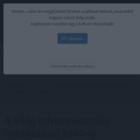
Hiteles, valós és megbízható híreket szállítunk Neked, melyekkel
nagyon sokat dolgozunk.
Kaphatunk cserébe egy LÁJK-ot? Köszönjük!
Lájkolom
Menü
Köszönöm, már like-oltam
Kezdőoldal
//
Hírek
// A világ infrastrukturális beruházásai 2050-ig
meghaladják a 150 billió dollárt
A világ infrastrukturális
beruházásai 2050-ig