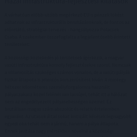
Hazai infrastruktúra-fejlesztési kilátások
A várhatóan előbb-utóbb megérkező EU-s pénzek lökést
adhatnak az infrastrukturális beruházásoknak, de fontos az
előrelátó, stratégiai tervezés - hangsúlyozza Polacsek
Csaba. A szakember összefoglalta a legjelentősebb érintett
területeket:
A közösségi közlekedés jó területnek ígérkezik, a magyar
vasúti infrastruktúra komoly fejlesztésekre szorul. Nemcsak
a villamosítás szükséges számos vonalon, de a vasúti pályák
fizikai állapota is jelentős korszerűsítést kíván. A mintegy
hétezer kilométeres személyforgalomra használt
pályaszakasz közel felénél van lassújel, tehát itt a hálózat
nem az engedélyezett pályasebességen üzemel. Ez
brutálisan magas szám abszolút és relatív értelemben
egyaránt. Az utasok által sokat kritizált késések legnagyobb
egyedi oka tehát nem a jármű, hanem a pálya állapota.
Ennek javítása nagy mértékben növelné a közösségi