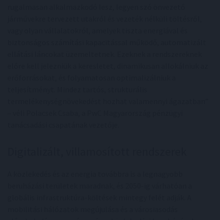
rugalmasan alkalmazkodó lesz, legyen szó önvezető
járművekre tervezett utakról és vezeték nélküli töltésről,
vagy olyan vállalatokról, amelyek tiszta energiával és
biztonságos számítási kapacitással működő, automatizált
ellátási láncokat üzemeltetnek. Ezeknek a rendszereknek
előre kell jelezniük a keresletet, dinamikusan allokálniuk az
erőforrásokat, és folyamatosan optimalizálniuk a
teljesítményt. Mindez tartós, strukturális
termelékenységnövekedést hozhat valamennyi ágazatban”
– véli Polacsek Csaba, a PwC Magyarország pénzügyi
tanácsadási csapatának vezetője.
Digitalizált, villamosított rendszerek
A közlekedés és az energia továbbra is a legnagyobb
beruházási területek maradnak, és 2050-ig várhatóan a
globális infrastruktúra-költések mintegy felét adják. A
mobilitási hálózatok megújulása és a városiasodás