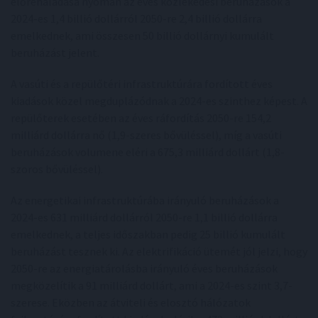
előrehaladása nyomán az éves közlekedési beruházások a
2024-es 1,4 billió dollárról 2050-re 2,4 billió dollárra
emelkednek, ami összesen 50 billió dollárnyi kumulált
beruházást jelent.
A vasúti és a repülőtéri infrastruktúrára fordított éves
kiadások közel megduplázódnak a 2024-es szinthez képest. A
repülőterek esetében az éves ráfordítás 2050-re 154,2
milliárd dollárra nő (1,9-szeres bővüléssel), míg a vasúti
beruházások volumene eléri a 675,3 milliárd dollárt (1,8-
szoros bővüléssel).
Az energetikai infrastruktúrába irányuló beruházások a
2024-es 631 milliárd dollárról 2050-re 1,1 billió dollárra
emelkednek, a teljes időszakban pedig 25 billió kumulált
beruházást tesznek ki. Az elektrifikáció ütemét jól jelzi, hogy
2050-re az energiatárolásba irányuló éves beruházások
megközelítik a 91 milliárd dollárt, ami a 2024-es szint 3,7-
szerese. Eközben az átviteli és elosztó hálózatok