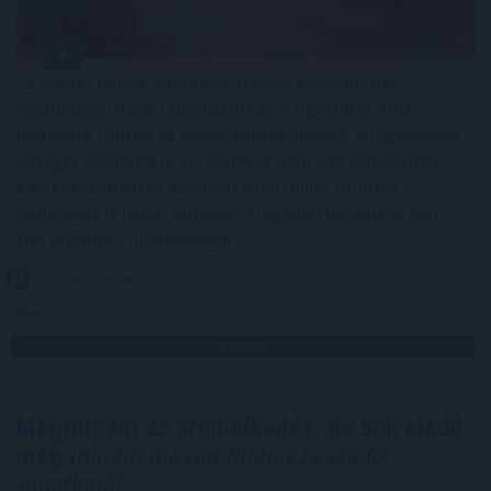
Az elmúlt napok energiaellátással kapcsolatos
eseményei ismét ráirányították a figyelmet arra,
mennyire fontos az energiahatékonyság. A legolcsóbb
energia továbbra is az, amelyet nem kell felhasználni.
Egy korszerűsítés azonban több millió forintos
beruházás is lehet, amelyet a legtöbb háztartás nem
tud önerőből finanszírozni.
2026. 08. 07. 05:00
Megosztás:
TOVÁBB
Megtorpant az áremelkedés, de sok eladó
még
mindig durván túlárazza eladó
ingatlanát