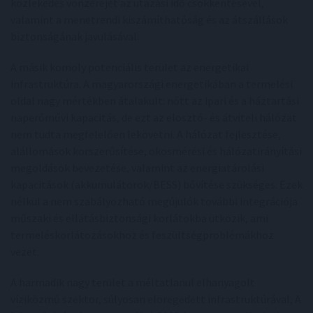
közlekedés vonzerejét az utazási idő csökkentésével,
valamint a menetrendi kiszámíthatóság és az átszállások
biztonságának javulásával.
A másik komoly potenciális terület az energetikai
infrastruktúra. A magyarországi energetikában a termelési
oldal nagy mértékben átalakult: nőtt az ipari és a háztartási
naperőművi kapacitás, de ezt az elosztó- és átviteli hálózat
nem tudta megfelelően lekövetni. A hálózat fejlesztése,
alállomások korszerűsítése, okosmérési és hálózatirányítási
megoldások bevezetése, valamint az energiatárolási
kapacitások (akkumulátorok/BESS) bővítése szükséges. Ezek
nélkül a nem szabályozható megújulók további integrációja
műszaki és ellátásbiztonsági korlátokba ütközik, ami
termeléskorlátozásokhoz és feszültségproblémákhoz
vezet.
A harmadik nagy terület a méltatlanul elhanyagolt
víziközmű szektor, súlyosan elöregedett infrastruktúrával, A