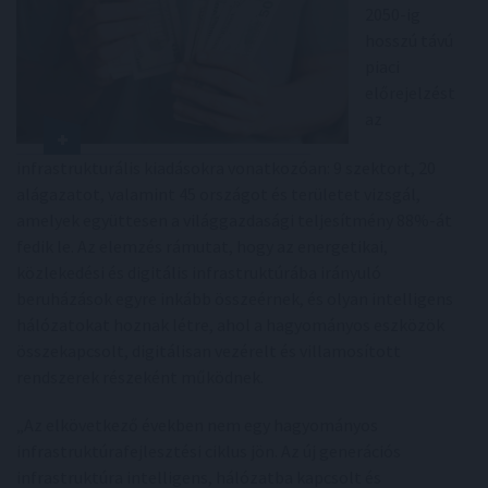
2050-ig
hosszú távú
piaci
előrejelzést
az
infrastrukturális kiadásokra vonatkozóan: 9 szektort, 20
alágazatot, valamint 45 országot és területet vizsgál,
amelyek együttesen a világgazdasági teljesítmény 88%-át
fedik le. Az elemzés rámutat, hogy az energetikai,
közlekedési és digitális infrastruktúrába irányuló
beruházások egyre inkább összeérnek, és olyan intelligens
hálózatokat hoznak létre, ahol a hagyományos eszközök
összekapcsolt, digitálisan vezérelt és villamosított
rendszerek részeként működnek.
„Az elkövetkező években nem egy hagyományos
infrastruktúrafejlesztési ciklus jön. Az új generációs
infrastruktúra intelligens, hálózatba kapcsolt és