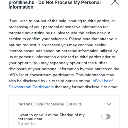
profitline.hu -
Do Not Process My Personal
jeleket figyelték. Az S&P500 0,2%-kal, a Dow Jones
Information
0,9%-kal, a Nasdaq Composite 0,1%-kal zárt
alacsonyabban.
If you wish to opt-out of the sale, sharing to third parties, or
processing of your personal or sensitive information for
2026. 08. 07. 10:00
targeted advertising by us, please use the below opt-out
Megosztás:
section to confirm your selection. Please note that after your
opt-out request is processed you may continue seeing
TOVÁBB
interest-based ads based on personal information utilized by
us or personal information disclosed to third parties prior to
your opt-out. You may separately opt-out of the further
Kedvező vállalati jelentések támogatták
az
disclosure of your personal information by third parties on the
európai piacokat
IAB’s list of downstream participants. This information may
also be disclosed by us to third parties on the
IAB’s List of
Downstream Participants
that may further disclose it to other
third parties.
Please note that this website/app uses one or more Google
Personal Data Processing Opt Outs
services and may gather and store information including but
not limited to your visit or usage behaviour. You may click to
I want to opt-out of the Sharing of my
personal data.
grant or deny consent to Google and its third-party tags to
Opted In
use your data for below specified purposes in below Google