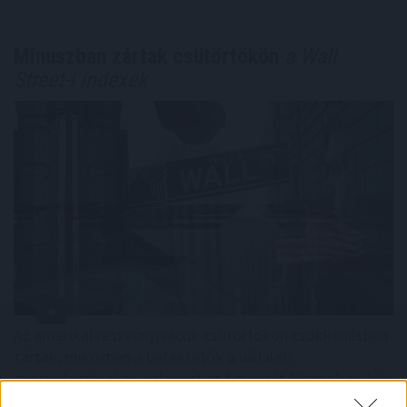
Mínuszban zártak csütörtökön
a Wall
Street-i indexek
Az amerikai részvénypiacok csütörtökön csökkenésben
zártak, miközben a befektetők a vállalati
gyorsjelentéseket, valamint az Egyesült Államok és Irán
között az esetleges békemegállapodás felé mutató