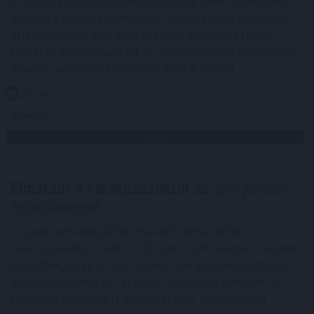
A 2026-os nyár második hőkupolája ismét jelentősen
növelte a klímák használatát. A hűtés helyszínenként
átlagosan napi 4,29 kWh energiát igényelt a Daikin
klímákat és hőszivattyúkat vezérlő Onecta alkalmazás
anonim, országos használati adatai szerint.
2026. 08. 07. 01:00
Megosztás:
TOVÁBB
Elmaradt a várakozásoktól az
ipar júniusi
teljesítménye
Az ipari termelés júniusi mutatói elmaradtak a
várakozásoktót, már az előzetes GDP-adatok is sejteni
engedték, hogy a fél év utolsó hónapja nem volt erős -
állapították meg az MTI-nek nyilatkozó elemzők. A
kilátások továbbra is bizonytalanok alapvetően a