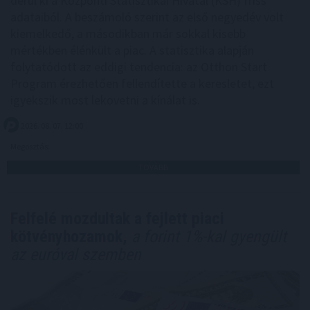
derül ki a Központi Statisztikai Hivatal (KSH) friss
adataiból. A beszámoló szerint az első negyedév volt
kiemelkedő, a másodikban már sokkal kisebb
mértékben élénkült a piac. A statisztika alapján
folytatódott az eddigi tendencia: az Otthon Start
Program érezhetően fellendítette a keresletet, ezt
igyekszik most lekövetni a kínálat is.
2026. 08. 07. 12:00
Megosztás:
TOVÁBB
Felfelé mozdultak a fejlett piaci
kötvényhozamok,
a forint 1%-kal gyengült
az euróval szemben