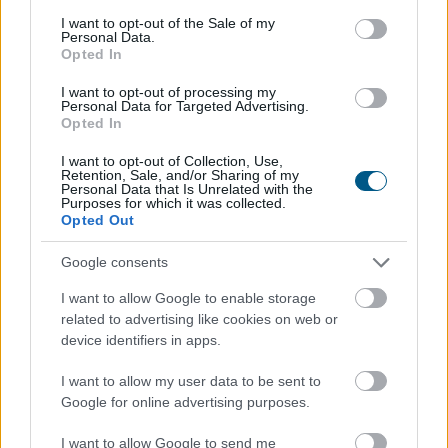
consent section.
I want to opt-out of the Sale of my
Personal Data.
Opted In
I want to opt-out of processing my
Personal Data for Targeted Advertising.
Opted In
Mérsékelt elmozdulásokat mutatva többnyire
emelkedtek a vezető nyugat-európai részvényindexek.
I want to opt-out of Collection, Use,
Retention, Sale, and/or Sharing of my
A Stoxx600 0,2%-kal, a DAX 0,1%-kal, a CAC40 0,4%-kal
Personal Data that Is Unrelated with the
Purposes for which it was collected.
emelkedett, míg az FTSE 100 0,2%-kal csökkent. Ezzel
Opted Out
a páneurópai index sorozatban harmadik napon zárt
történelmi csúcson. A napi emelkedés jelentős részét a
Google consents
vállalati eredmények hajtották.
I want to allow Google to enable storage
related to advertising like cookies on web or
2026. 08. 07. 09:00
device identifiers in apps.
Megosztás:
TOVÁBB
I want to allow my user data to be sent to
Google for online advertising purposes.
I want to allow Google to send me