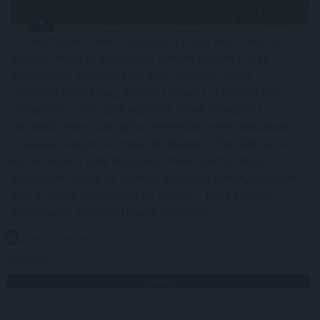
A robotfűnyíró mikro-nyírása: A robot nem hetente
egyszer nyírja le a pázsitot, hanem naponta vagy
kétnaponta végighalad a gyep egészén. Nem
centimétereket vág, hanem csupán 1-2 millimétert
csippent le a fűszálak végéből. Mivel a levágott
darabkák mikroszkopikus méretűek, nem maradnak a
fűszálak tetején. Azonnal lehullanak a fűszálak közé,
közvetlenül a talaj felszínére. Mivel szinte teljes
egészében vízből és szerves anyagból állnak, napokon -
sőt, a meleg nyári napokon órákon - belül teljesen
elbomlanak és nyomtalanul eltűnnek.
2026. 08. 07. 06:00
Megosztás:
TOVÁBB