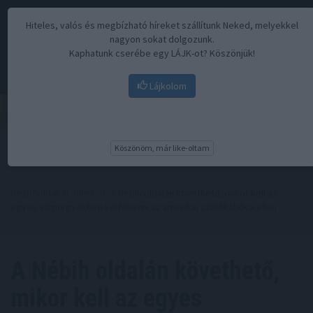
Hiteles, valós és megbízható híreket szállítunk Neked, melyekkel
nagyon sokat dolgozunk.
Kaphatunk cserébe egy LÁJK-ot? Köszönjük!
Lájkolom
Menü
Köszönöm, már like-oltam
Kezdőoldal
//
Hírek
// A Nébih oldalán követhető, mikor kell az
egyes vármegyékben védekezni az amerikai szőlőkabóca ellen
A Nébih oldalán követhető,
mikor kell az egyes