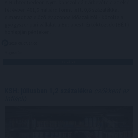
A Richter Gedeon Nyrt. konszolidált árbevétele az első
fél évben 461,6 milliárd forint lett, 0,8 százalékkal
elmaradt az előző év azonos időszakitól - közölte a
gyógyszeripari vállalat a Budapesti Értéktőzsde (BÉT)
honlapján pénteken.
2026. 08. 07. 14:00
Megosztás:
TOVÁBB
KSH: júliusban 1,2 százalékra
csökkent az
infláció