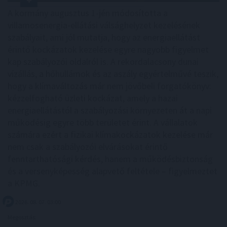
A kormány augusztus 1-jén módosította a
villamosenergia-ellátási válsághelyzet kezelésének
szabályait, ami jól mutatja, hogy az energiaellátást
érintő kockázatok kezelése egyre nagyobb figyelmet
kap szabályozói oldalról is. A rekordalacsony dunai
vízállás, a hőhullámok és az aszály egyértelművé teszik,
hogy a klímaváltozás már nem jövőbeli forgatókönyv:
kézzelfogható üzleti kockázat, amely a hazai
energiaellátástól a szabályozási környezeten át a napi
működésig egyre több területet érint. A vállalatok
számára ezért a fizikai klímakockázatok kezelése már
nem csak a szabályozói elvárásokat érintő
fenntarthatósági kérdés, hanem a működésbiztonság
és a versenyképesség alapvető feltétele – figyelmeztet
a KPMG.
2026. 08. 07. 03:00
Megosztás: