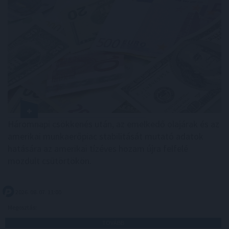
Háromnapi csökkenés után, az emelkedő olajárak és az
amerikai munkaerőpiac stabilitását mutató adatok
hatására az amerikai tízéves hozam újra felfelé
mozdult csütörtökön.
2026. 08. 07. 11:00
Megosztás:
TOVÁBB