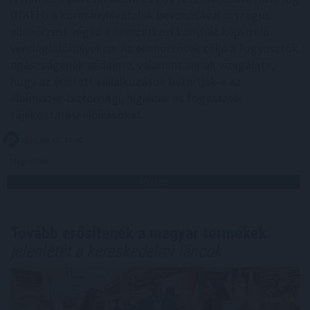
(NKFH) a kormányhivatalok bevonásával országos
ellenőrzést végez a nemzetközi konyhát képviselő
vendéglátóhelyeken. Az ellenőrzések célja a fogyasztók
egészségének védelme, valamint annak vizsgálata,
hogy az érintett vállalkozások betartják-e az
élelmiszer-biztonsági, higiéniai és fogyasztói
tájékoztatási előírásokat.
2026. 08. 07. 17:00
Megosztás:
TOVÁBB
Tovább erősítenék a magyar termékek
jelenlétét a kereskedelmi láncok