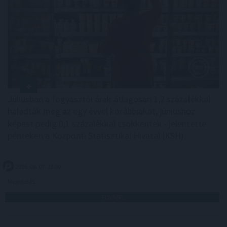
Júliusban a fogyasztói árak átlagosan 1,2 százalékkal
haladták meg az egy évvel korábbiakat, júniushoz
képest pedig 0,1 százalékkal csökkentek - jelentette
pénteken a Központi Statisztikai Hivatal (KSH).
2026. 08. 07. 13:00
Megosztás:
TOVÁBB