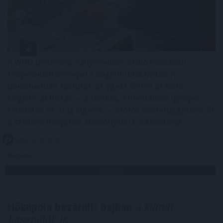
A WHO demencia-irányelveiben önálló kockázati
tényezőként szerepel a kognitív inaktivitás. A
dokumentum rámutat: az egész életen át tartó
kognitív aktivitás — a tanulás, a mentálisan igényes
feladatok és az új ingerek — szoros összefüggésben áll
a szellemi hanyatlás alacsonyabb kockázatával .
2026. 08. 07. 02:00
Megosztás:
TOVÁBB
Hőkupola bezárult: bajban
a klímát
használók is