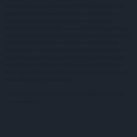
növényegészségügyi kockázatát jelenti. A betegség nem
gyógyítható, ezért kiemelten fontos a megelőzés és a
megfelelő időben elvégzett védekezés. Ugyanakkor
környezeti és hatékonysági szempontból is lényeges, hogy a
termelők csak akkor kezeljék szőlőjüket növényvédő szerrel,
ha a helyi hatóság kiadta a felhívást. A nem megfelelő
időben végzett kezelés ugyanis hatástalan, nem gátolja a
fitoplazma terjedését, ugyanakkor felesleges környezeti
terhelést jelent. Sőt, akár még az amerikai szőlőkabóca
ellen engedélyezett szerekkel szembeni ellenállóképesség
kialakulásához is hozzájárulhat.
Forrás: Nemzeti Élelmiszerlánc-biztonsági Hivatal, továbbította a Helló Sajtó!
Üzleti Sajtószolgálat.