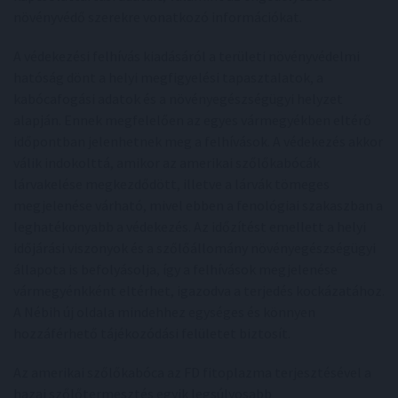
növényvédő szerekre vonatkozó információkat.
A védekezési felhívás kiadásáról a területi növényvédelmi
hatóság dönt a helyi megfigyelési tapasztalatok, a
kabócafogási adatok és a növényegészségügyi helyzet
alapján. Ennek megfelelően az egyes vármegyékben eltérő
időpontban jelenhetnek meg a felhívások. A védekezés akkor
válik indokolttá, amikor az amerikai szőlőkabócák
lárvakelése megkezdődött, illetve a lárvák tömeges
megjelenése várható, mivel ebben a fenológiai szakaszban a
leghatékonyabb a védekezés. Az időzítést emellett a helyi
időjárási viszonyok és a szőlőállomány növényegészségügyi
állapota is befolyásolja, így a felhívások megjelenése
vármegyénkként eltérhet, igazodva a terjedés kockázatához.
A Nébih új oldala mindehhez egységes és könnyen
hozzáférhető tájékozódási felületet biztosít.
Az amerikai szőlőkabóca az FD fitoplazma terjesztésével a
hazai szőlőtermesztés egyik legsúlyosabb