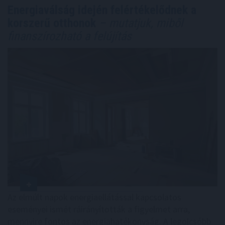
Energiaválság idején felértékelődnek a
korszerű otthonok
– mutatjuk, miből
finanszírozható a felújítás
Az elmúlt napok energiaellátással kapcsolatos
eseményei ismét ráirányították a figyelmet arra,
mennyire fontos az energiahatékonyság. A legolcsóbb