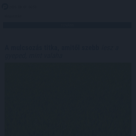
2026. 08. 07. 06:59
Megosztás:
TOVÁBB
A mulcsozás titka, amitől szebb
lesz a
gyeped, mint valaha