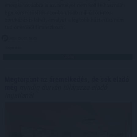
energia továbbra is az, amelyet nem kell felhasználni.
Egy korszerűsítés azonban több millió forintos
beruházás is lehet, amelyet a legtöbb háztartás nem
tud önerőből finanszírozni.
2026. 08. 07. 05:00
Megosztás:
TOVÁBB
Megtorpant az áremelkedés, de sok eladó
még
mindig durván túlárazza eladó
ingatlanát