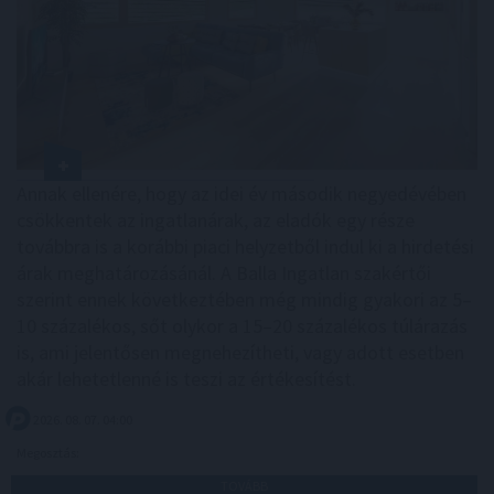
Annak ellenére, hogy az idei év második negyedévében
csökkentek az ingatlanárak, az eladók egy része
továbbra is a korábbi piaci helyzetből indul ki a hirdetési
árak meghatározásánál. A Balla Ingatlan szakértői
szerint ennek következtében még mindig gyakori az 5–
10 százalékos, sőt olykor a 15–20 százalékos túlárazás
is, ami jelentősen megnehezítheti, vagy adott esetben
akár lehetetlenné is teszi az értékesítést.
2026. 08. 07. 04:00
Megosztás:
TOVÁBB