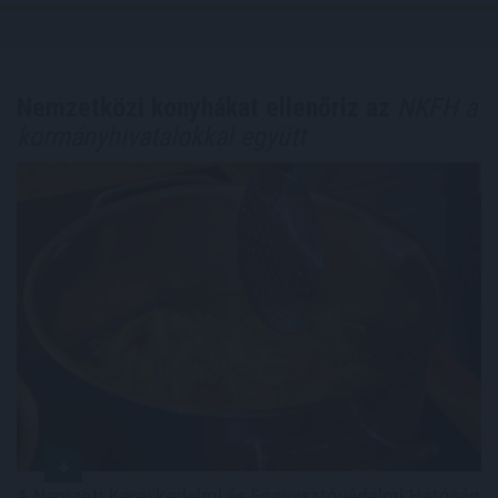
Nemzetközi konyhákat ellenőriz az
NKFH a
kormányhivatalokkal együtt
A Nemzeti Kereskedelmi és Fogyasztóvédelmi Hatóság