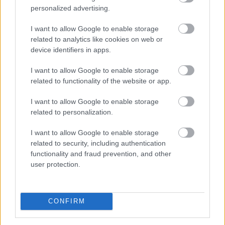
Elmaradt egyelőre az albérletpiaci roham -
personalized advertising.
mennyibe kerülnek most a kiadó lakások?
I want to allow Google to enable storage
related to analytics like cookies on web or
device identifiers in apps.
I want to allow Google to enable storage
related to functionality of the website or app.
I want to allow Google to enable storage
related to personalization.
I want to allow Google to enable storage
related to security, including authentication
functionality and fraud prevention, and other
user protection.
A felsőoktatási ponthatárok kihirdetése utáni hetek
jelentik az albérletpiaci főszezont, ekkor egyszerre
jelennek meg nagyobb számban a lakást kereső diákok,
CONFIRM
miközben a tulajdonosok egy része is erre az időszakra