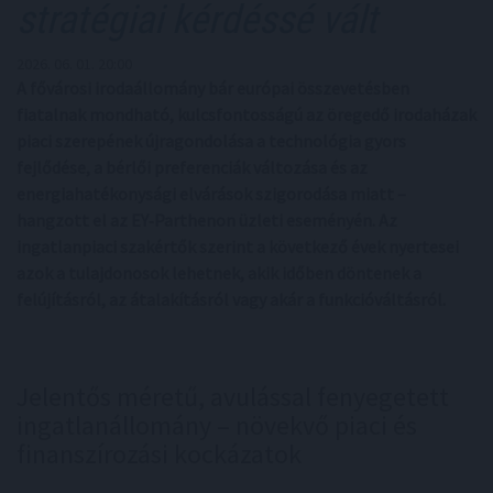
stratégiai kérdéssé vált
2026. 06. 01. 20:00
A fővárosi irodaállomány bár európai összevetésben
fiatalnak mondható, kulcsfontosságú az öregedő irodaházak
piaci szerepének újragondolása a technológia gyors
fejlődése, a bérlői preferenciák változása és az
energiahatékonysági elvárások szigorodása miatt –
hangzott el az EY‑Parthenon üzleti eseményén. Az
ingatlanpiaci szakértők szerint a következő évek nyertesei
azok a tulajdonosok lehetnek, akik időben döntenek a
felújításról, az átalakításról vagy akár a funkcióváltásról.
Jelentős méretű, avulással fenyegetett
ingatlanállomány – növekvő piaci és
finanszírozási kockázatok