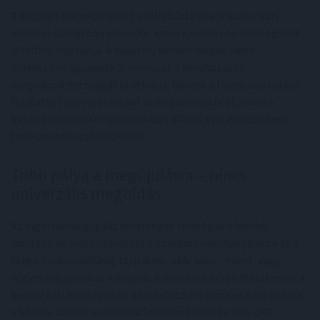
A közelgő határidő miatt a felújítási kapacitások iránti
kereslet várhatóan erősödik, ami a kivitelezési költségeket
is felfelé hajthatja. A tudatos, időben megkezdett
előkészítés ugyanakkor nemcsak a beruházások
megvalósíthatóságát javíthatja, hanem a finanszírozókkal
folytatott egyeztetéseket is megkönnyítheti, mivel a
bankok várhatóan nyitottabban állnak a jól előkészített,
transzparens projektekhez.
Több pálya a megújulásra – nincs
univerzális megoldás
Az ingatlanmegújulás lehetséges stratégiái a kisebb
mértékű beavatkozásoktól a komplex mélyfelújításon át a
teljes funkcióváltásig terjednek, akár lakó-, hotel- vagy
vegyes hasznosítás irányába. A döntések során kulcskérdés a
beruházási költségek és az elérhető értéknövekedés aránya;
a kisebb, főként esztétikai felújítás költsége 150-250