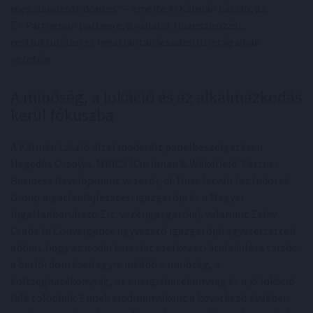
megalapozott döntés” – emelte ki Kálmán László, az
EY‑Parthenon partnere, a vállalat finanszírozási,
restrukturálási és ingatlantanácsadási üzletágainak
vezetője.
A minőség, a lokáció és az alkalmazkodás
kerül fókuszba
A Kálmán László által moderált panelbeszélgetésen
Hegedűs Orsolya, MRICS (Cushman & Wakefield, Partner,
Business Development vezető), dr. Hüse István (az Indotek
Group ingatlanfejlesztési igazgatója és a Magyar
Ingatlanberuházó Zrt. vezérigazgatója), valamint Zeley
Csaba (a Convergence ügyvezető igazgatója) egyetértettek
abban, hogy az irodai kereslet szerkezeti átalakulása tartós:
a bérlői döntések egyre inkább a minőség, a
költséghatékonyság, az energiahatékonyság és a jó lokáció
felé tolódnak. Ennek eredményeként a következő években