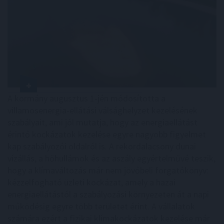
A kormány augusztus 1-jén módosította a
villamosenergia-ellátási válsághelyzet kezelésének
szabályait, ami jól mutatja, hogy az energiaellátást
érintő kockázatok kezelése egyre nagyobb figyelmet
kap szabályozói oldalról is. A rekordalacsony dunai
vízállás, a hőhullámok és az aszály egyértelművé teszik,
hogy a klímaváltozás már nem jövőbeli forgatókönyv:
kézzelfogható üzleti kockázat, amely a hazai
energiaellátástól a szabályozási környezeten át a napi
működésig egyre több területet érint. A vállalatok
számára ezért a fizikai klímakockázatok kezelése már