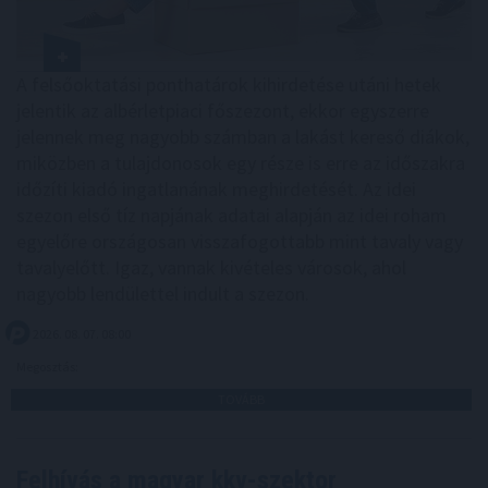
A felsőoktatási ponthatárok kihirdetése utáni hetek
jelentik az albérletpiaci főszezont, ekkor egyszerre
jelennek meg nagyobb számban a lakást kereső diákok,
miközben a tulajdonosok egy része is erre az időszakra
időzíti kiadó ingatlanának meghirdetését. Az idei
szezon első tíz napjának adatai alapján az idei roham
egyelőre országosan visszafogottabb mint tavaly vagy
tavalyelőtt. Igaz, vannak kivételes városok, ahol
nagyobb lendülettel indult a szezon.
2026. 08. 07. 08:00
Megosztás:
TOVÁBB
Felhívás a magyar kkv-szektor