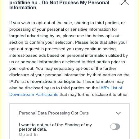
profitline.hu -
Do Not Process My Personal
Information
Felfelé mozdultak a fejlett piaci
kötvényhozamok,
a forint 1%-kal gyengült
If you wish to opt-out of the sale, sharing to third parties, or
az euróval szemben
processing of your personal or sensitive information for
targeted advertising by us, please use the below opt-out
section to confirm your selection. Please note that after your
opt-out request is processed you may continue seeing
interest-based ads based on personal information utilized by
us or personal information disclosed to third parties prior to
your opt-out. You may separately opt-out of the further
disclosure of your personal information by third parties on the
IAB’s list of downstream participants. This information may
also be disclosed by us to third parties on the
IAB’s List of
Downstream Participants
that may further disclose it to other
third parties.
Please note that this website/app uses one or more Google
Personal Data Processing Opt Outs
services and may gather and store information including but
not limited to your visit or usage behaviour. You may click to
I want to opt-out of the Sharing of my
Háromnapi csökkenés után, az emelkedő olajárak és az
personal data.
grant or deny consent to Google and its third-party tags to
Opted In
amerikai munkaerőpiac stabilitását mutató adatok
use your data for below specified purposes in below Google