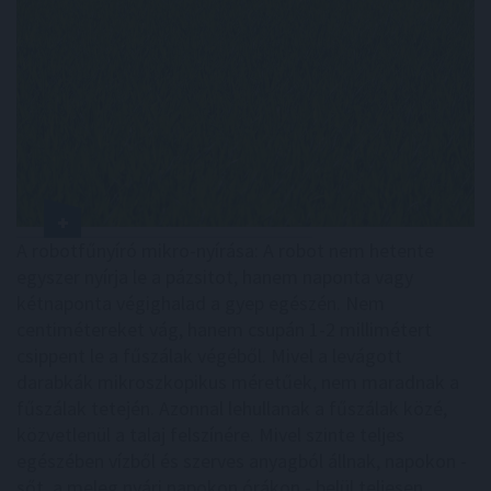
A robotfűnyíró mikro-nyírása: A robot nem hetente
egyszer nyírja le a pázsitot, hanem naponta vagy
kétnaponta végighalad a gyep egészén. Nem
centimétereket vág, hanem csupán 1-2 millimétert
csippent le a fűszálak végéből. Mivel a levágott
darabkák mikroszkopikus méretűek, nem maradnak a
fűszálak tetején. Azonnal lehullanak a fűszálak közé,
közvetlenül a talaj felszínére. Mivel szinte teljes
egészében vízből és szerves anyagból állnak, napokon -
sőt, a meleg nyári napokon órákon - belül teljesen