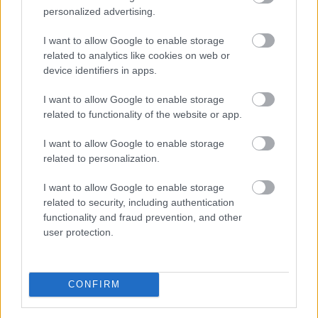
personalized advertising.
I want to allow Google to enable storage
related to analytics like cookies on web or
Az amerikai részvénypiacok csütörtökön csökkenésben
device identifiers in apps.
zártak, miközben a befektetők a vállalati
gyorsjelentéseket, valamint az Egyesült Államok és Irán
I want to allow Google to enable storage
között az esetleges békemegállapodás felé mutató
related to functionality of the website or app.
jeleket figyelték. Az S&P500 0,2%-kal, a Dow Jones
I want to allow Google to enable storage
0,9%-kal, a Nasdaq Composite 0,1%-kal zárt
related to personalization.
alacsonyabban.
I want to allow Google to enable storage
2026. 08. 07. 10:00
related to security, including authentication
Megosztás:
functionality and fraud prevention, and other
user protection.
TOVÁBB
CONFIRM
Kedvező vállalati jelentések támogatták
az
európai piacokat