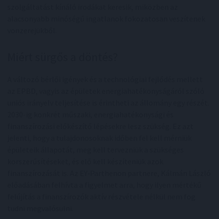
szolgáltatást kínáló irodákat keresik, miközben az
alacsonyabb minőségű ingatlanok fokozatosan veszítenek
vonzerejükből.
Miért sürgős a döntés?
A változó bérlői igények és a technológiai fejlődés mellett
az EPBD, vagyis az épületek energiahatékonyságáról szóló
uniós irányelv teljesítése is érintheti az állomány egy részét.
2030-ig konkrét műszaki, energiahatékonysági és
finanszírozási előkészítő lépésekre lesz szükség. Ez azt
jelenti, hogy a tulajdonosoknak időben fel kell mérniük
épületeik állapotát, meg kell tervezniük a szükséges
korszerűsítéseket, és elő kell készíteniük azok
finanszírozását is. Az EY‑Parthenon partnere, Kálmán László
előadásában felhívta a figyelmet arra, hogy ilyen mértékű
felújítás a finanszírozók aktív részvétele nélkül nem fog
tudni megvalósulni.