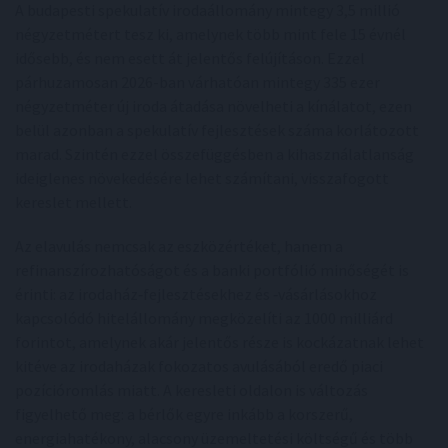
A budapesti spekulatív irodaállomány mintegy 3,5 millió
négyzetmétert tesz ki, amelynek több mint fele 15 évnél
idősebb, és nem esett át jelentős felújításon. Ezzel
párhuzamosan 2026-ban várhatóan mintegy 335 ezer
négyzetméter új iroda átadása növelheti a kínálatot, ezen
belül azonban a spekulatív fejlesztések száma korlátozott
marad. Szintén ezzel összefüggésben a kihasználatlanság
ideiglenes növekedésére lehet számítani, visszafogott
kereslet mellett.
Az elavulás nemcsak az eszközértéket, hanem a
refinanszírozhatóságot és a banki portfólió minőségét is
érinti: az irodaház‑fejlesztésekhez és ‑vásárlásokhoz
kapcsolódó hitelállomány megközelíti az 1000 milliárd
forintot, amelynek akár jelentős része is kockázatnak lehet
kitéve az irodaházak fokozatos avulásából eredő piaci
pozícióromlás miatt. A keresleti oldalon is változás
figyelhető meg: a bérlők egyre inkább a korszerű,
energiahatékony, alacsony üzemeltetési költségű és több