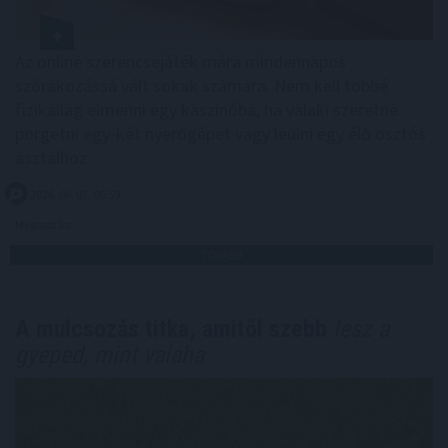
Az online szerencsejáték mára mindennapos
szórakozássá vált sokak számára. Nem kell többé
fizikailag elmenni egy kaszinóba, ha valaki szeretne
pörgetni egy-két nyerőgépet vagy leülni egy élő osztós
asztalhoz.
2026. 08. 07. 06:59
Megosztás:
TOVÁBB
A mulcsozás titka, amitől szebb
lesz a
gyeped, mint valaha