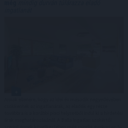
még
mindig durván túlárazza eladó
ingatlanát
Annak ellenére, hogy az idei év második negyedévében
csökkentek az ingatlanárak, az eladók egy része
továbbra is a korábbi piaci helyzetből indul ki a hirdetési
árak meghatározásánál. A Balla Ingatlan szakértői
szerint ennek következtében még mindig gyakori az 5–