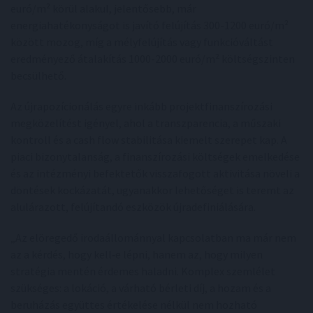
euró/m² körül alakul, jelentősebb, már
energiahatékonyságot is javító felújítás 300-1200 euró/m²
között mozog, míg a mélyfelújítás vagy funkcióváltást
eredményező átalakítás 1000-2000 euró/m² költségszinten
becsülhető.
Az újrapozícionálás egyre inkább projektfinanszírozási
megközelítést igényel, ahol a transzparencia, a műszaki
kontroll és a cash flow stabilitása kiemelt szerepet kap. A
piaci bizonytalanság, a finanszírozási költségek emelkedése
és az intézményi befektetők visszafogott aktivitása növeli a
döntések kockázatát, ugyanakkor lehetőséget is teremt az
alulárazott, felújítandó eszközök újradefiniálására.
„Az elöregedő irodaállománnyal kapcsolatban ma már nem
az a kérdés, hogy kell‑e lépni, hanem az, hogy milyen
stratégia mentén érdemes haladni. Komplex szemlélet
szükséges: a lokáció, a várható bérleti díj, a hozam és a
beruházás együttes értékelése nélkül nem hozható