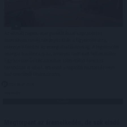
Az elmúlt napok energiaellátással kapcsolatos
eseményei ismét ráirányították a figyelmet arra,
mennyire fontos az energiahatékonyság. A legolcsóbb
energia továbbra is az, amelyet nem kell felhasználni.
Egy korszerűsítés azonban több millió forintos
beruházás is lehet, amelyet a legtöbb háztartás nem
tud önerőből finanszírozni.
2026. 08. 07. 05:00
Megosztás:
TOVÁBB
Megtorpant az áremelkedés, de sok eladó