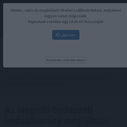
Hiteles, valós és megbízható híreket szállítunk Neked, melyekkel
nagyon sokat dolgozunk.
Kaphatunk cserébe egy LÁJK-ot? Köszönjük!
Lájkolom
Menü
Köszönöm, már like-oltam
Kezdőoldal
//
Hírek
// Az öregedő budapesti irodaállomány
megújítása stratégiai kérdéssé vált
Az öregedő budapesti
irodaállomány megújítása