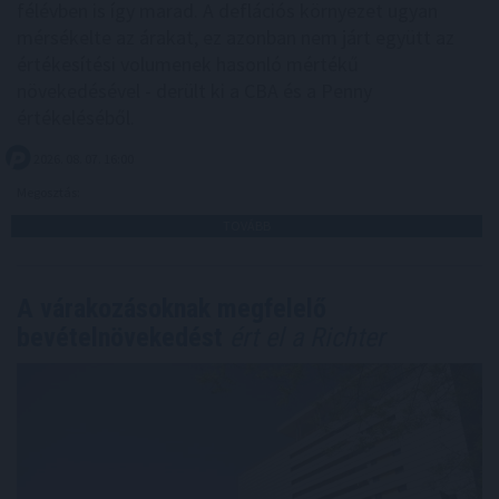
félévben is így marad. A deflációs környezet ugyan
mérsékelte az árakat, ez azonban nem járt együtt az
értékesítési volumenek hasonló mértékű
növekedésével - derült ki a CBA és a Penny
értékeléséből.
2026. 08. 07. 16:00
Megosztás:
TOVÁBB
A várakozásoknak megfelelő
bevételnövekedést
ért el a Richter