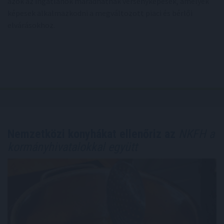
azok az ingatlanok maradhatnak versenyképesek, amelyek
képesek alkalmazkodni a megváltozott piaci és bérlői
elvárásokhoz.
Nemzetközi konyhákat ellenőriz az
NKFH a
kormányhivatalokkal együtt