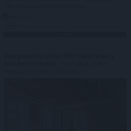
elbomlanak és nyomtalanul eltűnnek.
2026. 08. 07. 06:00
Megosztás:
TOVÁBB
Energiaválság idején felértékelődnek a
korszerű otthonok
– mutatjuk, miből
finanszírozható a felújítás