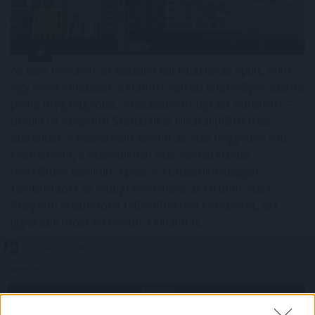
Az első félévben 22 százalékkal több lakás épült, mint
egy évvel korábban, a kiadott építési engedélyek száma
pedig még nagyobb, 29 százalékos ugrást mutatott –
derül ki a Központi Statisztikai Hivatal (KSH) friss
adataiból. A beszámoló szerint az első negyedév volt
kiemelkedő, a másodikban már sokkal kisebb
mértékben élénkült a piac. A statisztika alapján
folytatódott az eddigi tendencia: az Otthon Start
Program érezhetően fellendítette a keresletet, ezt
igyekszik most lekövetni a kínálat is.
2026. 08. 07. 12:00
Megosztás:
TOVÁBB