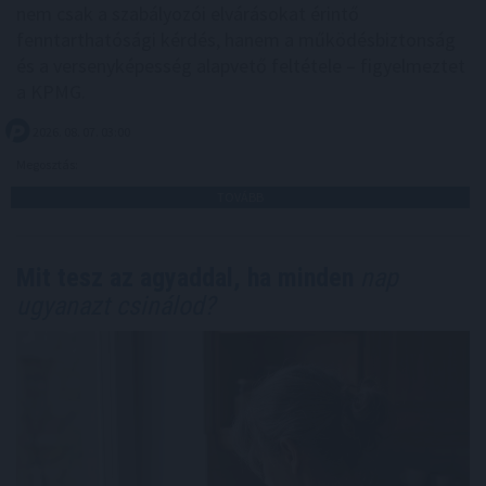
nem csak a szabályozói elvárásokat érintő
fenntarthatósági kérdés, hanem a működésbiztonság
és a versenyképesség alapvető feltétele – figyelmeztet
a KPMG.
2026. 08. 07. 03:00
Megosztás:
TOVÁBB
Mit tesz az agyaddal, ha minden
nap
ugyanazt csinálod?