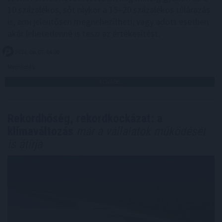
10 százalékos, sőt olykor a 15–20 százalékos túlárazás
is, ami jelentősen megnehezítheti, vagy adott esetben
akár lehetetlenné is teszi az értékesítést.
2026. 08. 07. 04:00
Megosztás:
TOVÁBB
Rekordhőség, rekordkockázat: a
klímaváltozás
már a vállalatok működését
is átírja