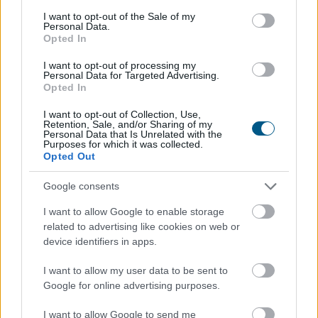
hatására az amerikai tízéves hozam újra felfelé
consent section.
I want to opt-out of the Sale of my
mozdult csütörtökön.
Personal Data.
Opted In
I want to opt-out of processing my
2026. 08. 07. 11:00
Personal Data for Targeted Advertising.
Opted In
Megosztás:
TOVÁBB
I want to opt-out of Collection, Use,
Retention, Sale, and/or Sharing of my
Personal Data that Is Unrelated with the
Purposes for which it was collected.
Opted Out
Mínuszban zártak csütörtökön
a Wall
Street-i indexek
Google consents
I want to allow Google to enable storage
related to advertising like cookies on web or
device identifiers in apps.
I want to allow my user data to be sent to
Google for online advertising purposes.
I want to allow Google to send me