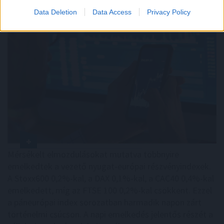
Data Deletion
Data Access
Privacy Policy
Mérsékelt elmozdulásokat mutatva többnyire
emelkedtek a vezető nyugat-európai részvényindexek.
A Stoxx600 0,2%-kal, a DAX 0,1%-kal, a CAC40 0,4%-kal
emelkedett, míg az FTSE 100 0,2%-kal csökkent. Ezzel
a páneurópai index sorozatban harmadik napon zárt
történelmi csúcson. A napi emelkedés jelentős részét a