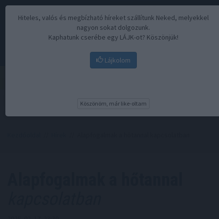
Hiteles, valós és megbízható híreket szállítunk Neked, melyekkel
nagyon sokat dolgozunk.
Kaphatunk cserébe egy LÁJK-ot? Köszönjük!
Lájkolom
Menü
Köszönöm, már like-oltam
Kezdőoldal
//
Hírek
// Alapfogalmak a hőtannal kapcsolatban
Alapfogalmak a hőtannal
kapcsolatban
2025. 02. 17. 23:30