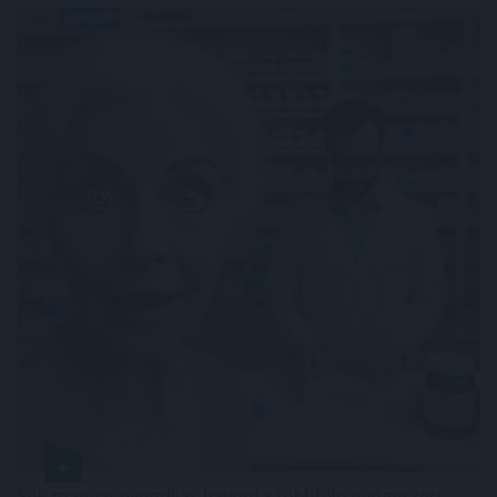
Sok magyar nyugdíjas havonta többféle gyógyszert