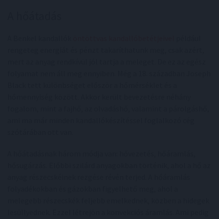
A hőátadás
A Benkel kandallók
öntöttvas kandallóbetétjeivel
például
rengeteg energiát és pénzt takaríthatunk meg, csak azért,
mert az anyag rendkívül jól tartja a meleget. De ez az egész
folyamat nem áll meg ennyiben. Még a 18. században Joseph
Black tett különbséget először a hőmérséklet és a
hőmennyiség között. Akkor került bevezetésre néhány
fogalom, mint a fajhő, az olvadáshő, valamint a párolgáshő,
ami ma már minden kandallókészítéssel foglalkozó cég
szótárában ott van.
A hőátadásnak három módja van: hővezetés, hőáramlás,
hősugárzás. Előbbi szilárd anyagokban történik, ahol a hő az
anyag részecskéinek rezgése révén terjed. A hőáramlás
folyadékokban és gázokban figyelhető meg, ahol a
melegebb részecskék feljebb emelkednek, közben a hidegek
lesüllyednek. Ezzel létrejön a konvekciós áramlás. Ami pedig