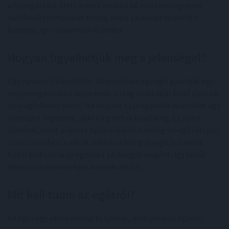
a hősugárzást illeti, ennek során a hő elektromágneses
hullámok formájában terjed, nincs szüksége közvetítő
közegre, így vákuumban is terjed.
Hogyan figyelhetjük meg a jelenséget?
Egy egyszerű kísérlettel. Amennyiben egy égő gyertyát egy
mély üvegpohárba helyezünk, a láng rövid időn belül elalszik
az oxigénhiány miatt. Ha viszont az üvegpohár közepébe egy
fémlapot lógatunk, akkor a gyertya tovább ég. Ez azért
történik, mert a lemez egyik oldalán a meleg levegő felszáll,
ezzel szemben a másik oldalán a hideg levegő leáramlik.
Ezzel biztosítva az égéshez szükséges oxigént, így tehát
létrejön a mesterséges konvekciós tér.
Mit kell tudni az égésről?
Az égés egy olyan kémiai folyamat, amelyben az éghető