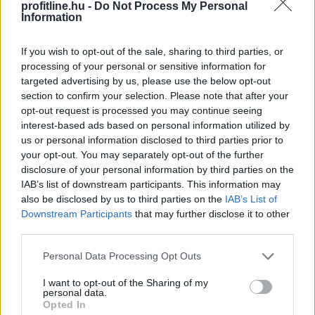
profitline.hu -
Do Not Process My Personal
Information
If you wish to opt-out of the sale, sharing to third parties, or
processing of your personal or sensitive information for
targeted advertising by us, please use the below opt-out
section to confirm your selection. Please note that after your
opt-out request is processed you may continue seeing
interest-based ads based on personal information utilized by
us or personal information disclosed to third parties prior to
Enyhangúlag szavaztak a Magyar Nemzeti Bank (MNB)
your opt-out. You may separately opt-out of the further
Monetáris Tanácsának tagjai a július 21-i ülésen az
disclosure of your personal information by third parties on the
alapkamat csökkentéséről - olvasható az MNB
IAB’s list of downstream participants. This information may
honlapján szerdán közzétett rövidített jegyzőkönyvben.
also be disclosed by us to third parties on the
IAB’s List of
Downstream Participants
that may further disclose it to other
third parties.
2026. 08. 05. 22:00
Please note that this website/app uses one or more Google
Personal Data Processing Opt Outs
Megosztás:
services and may gather and store information including but
TOVÁBB
not limited to your visit or usage behaviour. You may click to
I want to opt-out of the Sharing of my
personal data.
grant or deny consent to Google and its third-party tags to
Opted In
use your data for below specified purposes in below Google