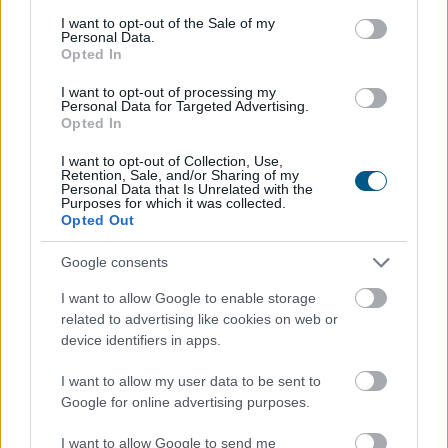
consent section.
Jóval olcsóbb lett a villanyautók
és a
I want to opt-out of the Sale of my
Personal Data.
hibridek kötelezője
Opted In
I want to opt-out of processing my
Personal Data for Targeted Advertising.
Opted In
I want to opt-out of Collection, Use,
Retention, Sale, and/or Sharing of my
Personal Data that Is Unrelated with the
Purposes for which it was collected.
Opted Out
Google consents
I want to allow Google to enable storage
related to advertising like cookies on web or
device identifiers in apps.
Már a százezres nagyságrend felett van a magyar
I want to allow my user data to be sent to
villanyautó-flotta, ami bő 40 százalékos bővülést jelent
Google for online advertising purposes.
éves szinten. A Netrisknél kötött kgfb-szerződéseken
I want to allow Google to send me
belül az elektromos személyautók aránya júniusra 3,6