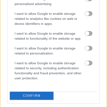
personalized advertising.
százalékra, a hibrideké pedig több mint 5 százalékra
emelkedett. Az elektromos autók kötelező
I want to allow Google to enable storage
biztosításának féléves átlagdíja éves összevetésben 8
related to analytics like cookies on web or
százalékkal, a hibrideké 12 százalékkal csökkent,
device identifiers in apps.
miközben a többi személyautónál mindössze 2
százalékos mérséklődés történt. A cascónál
I want to allow Google to enable storage
related to functionality of the website or app.
ugyanakkor jelentős a különbség: az elektromos autók
éves átlagdíja meghaladta a 263 ezer forintot.
I want to allow Google to enable storage
related to personalization.
2026. 08. 05. 21:00
Megosztás:
I want to allow Google to enable storage
related to security, including authentication
TOVÁBB
functionality and fraud prevention, and other
user protection.
Vitézy Dávid: lassítja a vonatokat és
festéssel
is védi a síneket a hőségtől a
CONFIRM
MÁV