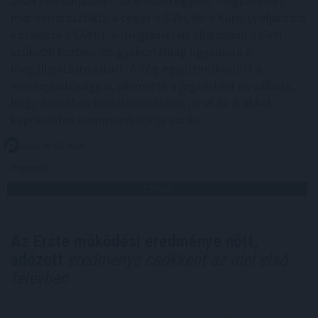
2024 februárjában – az eredeti ügyben – ugyanezért
már elmarasztalta a céget a GVH, de a Kúria új eljárásra
kötelezte a GVH-t. A megismételt eljárásban a GVH
szűkebb körben, de gyakorlatilag ugyanarra a
megállapításra jutott. A cég együttműködött a
versenyhatósággal, elismerte a jogsértést és vállalta,
hogy a jövőben körültekintőbben jár el az árakkal
kapcsolatos kommunikációja során.
2026. 08. 05. 18:00
Megosztás:
TOVÁBB
Az Erste működési eredménye nőtt,
adózott
eredménye csökkent az idei első
félévben