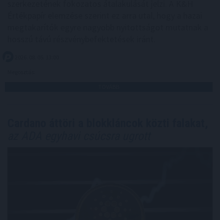
szerkezetének fokozatos átalakulását jelzi. A K&H
Értékpapír elemzése szerint ez arra utal, hogy a hazai
megtakarítók egyre nagyobb nyitottságot mutatnak a
hosszú távú részvénybefektetések iránt.
2026. 08. 05. 13:00
Megosztás:
TOVÁBB
Cardano áttöri a blokkláncok közti falakat,
az ADA egyhavi csúcsra ugrott