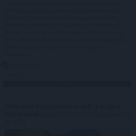
meghatározott időponthoz. Van, amikor néhány év
alatt összegyűlik a szükséges önerő, máskor pedig
érdemes tovább takarékoskodni egy nagyobb cél
érdekében. A pénzügyi és ingatlanpiaci lehetőségek,
illetve a családi tervek időközben is változhatnak. Az
OTP Lakástakarék megújított konstrukciója ezekre a
kiszámíthatatlan helyzetekre kínál rugalmas
megoldást.
2026. 08. 05. 14:00
Megosztás:
TOVÁBB
Több mint négyszeresére nőtt a magyar
háztartások
közvetlen részvényvagyona hat
év alatt