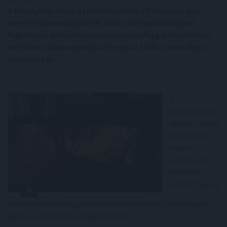
A hőtan, más néven a termodinamika, a fizika azon ága,
amely a hőjelenségekkel és azok törvényszerűségével
foglalkozik. A fejlődése szorosan összefügg a hőmérséklet
mérésének képességével, ami még az 1500-as évek végén
kezdődött el.
A
hőmérsékleti
skálák, mint a
Fahrenheit
vagy a
Celsius-fok
lehetővé
tették, hogy a
hőmérsékletet még pontosabban mérhessük, ami alapot
adott a kalorimetria kialakulásához.