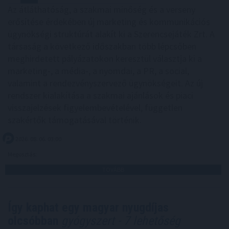
Az átláthatóság, a szakmai minőség és a verseny
erősítése érdekében új marketing és kommunikációs
ügynökségi struktúrát alakít ki a Szerencsejáték Zrt. A
társaság a következő időszakban több lépcsőben
meghirdetett pályázatokon keresztül választja ki a
marketing-, a média-, a nyomdai, a PR, a social,
valamint a rendezvényszervező ügynökségeit. Az új
rendszer kialakítása a szakmai ajánlások és piaci
visszajelzések figyelembevételével, független
szakértők támogatásával történik.
2026. 08. 06. 03:00
Megosztás:
TOVÁBB
Így kaphat egy magyar nyugdíjas
olcsóbban
gyógyszert - 7 lehetőség