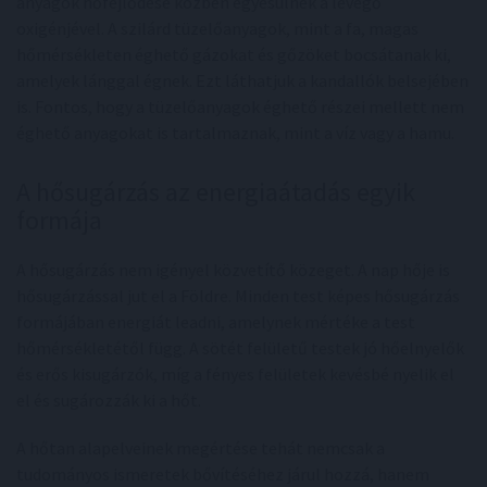
anyagok hőfejlődése közben egyesülnek a levegő
oxigénjével. A szilárd tüzelőanyagok, mint a fa, magas
hőmérsékleten éghető gázokat és gőzöket bocsátanak ki,
amelyek lánggal égnek. Ezt láthatjuk a kandallók belsejében
is. Fontos, hogy a tüzelőanyagok éghető részei mellett nem
éghető anyagokat is tartalmaznak, mint a víz vagy a hamu.
A hősugárzás az energiaátadás egyik
formája
A hősugárzás nem igényel közvetítő közeget. A nap hője is
hősugárzással jut el a Földre. Minden test képes hősugárzás
formájában energiát leadni, amelynek mértéke a test
hőmérsékletétől függ. A sötét felületű testek jó hőelnyelők
és erős kisugárzók, míg a fényes felületek kevésbé nyelik el
el és sugározzák ki a hőt.
A hőtan alapelveinek megértése tehát nemcsak a
tudományos ismeretek bővítéséhez járul hozzá, hanem