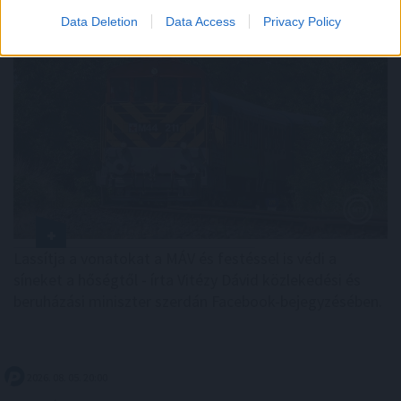
Data Deletion
Data Access
Privacy Policy
Lassítja a vonatokat a MÁV és festéssel is védi a
síneket a hőségtől - írta Vitézy Dávid közlekedési és
beruházási miniszter szerdán Facebook-bejegyzésében.
2026. 08. 05. 20:00