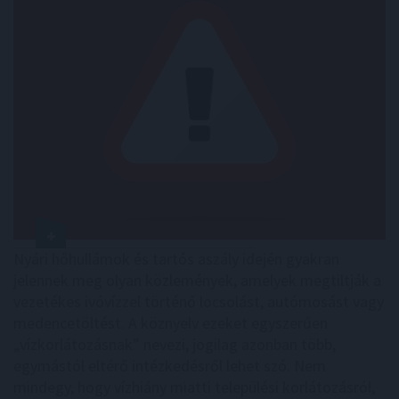
Nyári hőhullámok és tartós aszály idején gyakran
jelennek meg olyan közlemények, amelyek megtiltják a
vezetékes ivóvízzel történő locsolást, autómosást vagy
medencetöltést. A köznyelv ezeket egyszerűen
„vízkorlátozásnak” nevezi, jogilag azonban több,
egymástól eltérő intézkedésről lehet szó. Nem
mindegy, hogy vízhiány miatti települési korlátozásról,