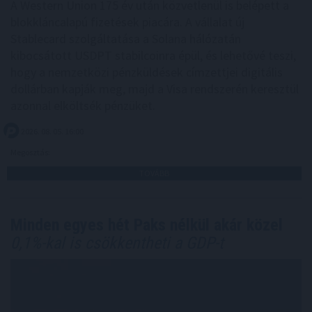
A Western Union 175 év után közvetlenül is belépett a
blokkláncalapú fizetések piacára. A vállalat új
Stablecard szolgáltatása a Solana hálózatán
kibocsátott USDPT stabilcoinra épül, és lehetővé teszi,
hogy a nemzetközi pénzküldések címzettjei digitális
dollárban kapják meg, majd a Visa rendszerén keresztül
azonnal elköltsék pénzüket.
2026. 08. 05. 16:00
Megosztás:
TOVÁBB
Minden egyes hét Paks nélkül akár közel
0,1%-kal is csökkentheti a GDP-t