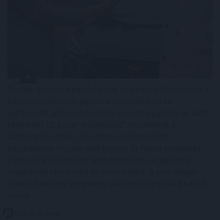
Tovább gyorsul a hajtásláncok szerkezeti átalakulása a
hazai használtautó-piacon a Használtautó.hu
legfrissebb, júliusi statisztikái szerint. Egyetlen év alatt
több mint 12,5 ezer érdeklődőt* veszítettek a
dízelüzemű autók, miközben a villamosított
hajtásláncok (tisztán elektromos és hibrid modellek)
iránti vásárlói kereslet több mint 30%-os ugrással
megközelítette a havi 49 ezres határt. A piac alapját
jelentő benzines szegmens változatlanul szilárd bázist
mutat.
2026. 08. 06. 04:00