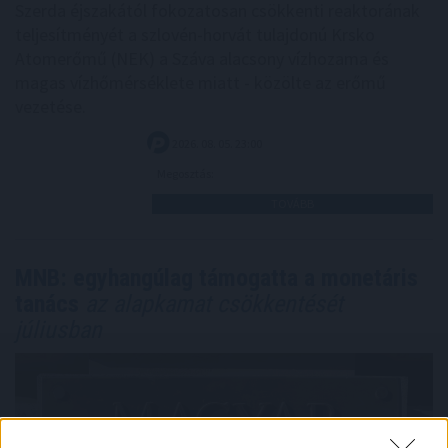
Szerda éjszakától fokozatosan csökkenti reaktorának
teljesítményét a szlovén-horvát tulajdonú Krsko
Atomerőmű (NEK) a Száva alacsony vízhozama és
magas vízhőmérséklete miatt - közölte az erőmű
vezetése.
2026. 08. 05. 23:00
Megosztás:
TOVÁBB
MNB: egyhangúlag támogatta a monetáris
tanács
az alapkamat csökkentését
júliusban