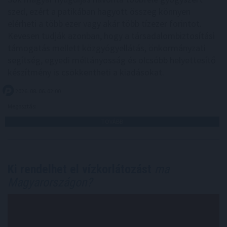
szed, ezért a patikában hagyott összeg könnyen
elérheti a több ezer vagy akár több tízezer forintot.
Kevesen tudják azonban, hogy a társadalombiztosítási
támogatás mellett közgyógyellátás, önkormányzati
segítség, egyedi méltányosság és olcsóbb helyettesítő
készítmény is csökkentheti a kiadásokat.
2026. 08. 06. 02:00
Megosztás:
TOVÁBB
Ki rendelhet el vízkorlátozást
ma
Magyarországon?