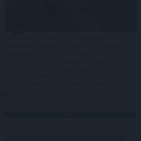
Új mérföldkőhöz érkezett az euróhoz kötött
stabilcoinok szektora: teljes piaci kapitalizációjuk
augusztus 5-én meghaladta a 810 millió dollárt. A
növekedés legnagyobb nyertese a Circle által
kibocsátott EURC, amely egymaga a piac közel
kétharmadát ellenőrzi, miközben az Ethereum továbbra
is a digitális eurók legfontosabb blokklánca.
2026. 08. 05. 19:00
Megosztás:
TOVÁBB
Körültekintőbben jár el a Lidl az árakkal