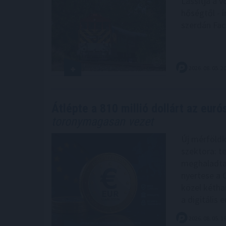
Lassítja a v
hőségtől - í
szerdán Fa
2026. 08. 05. 2
Átlépte a 810 millió dollárt az euró
toronymagasan vezet
Új mérföldk
szektora: te
meghaladta 
nyertese a 
közel kétha
a digitális
2026. 08. 05. 1