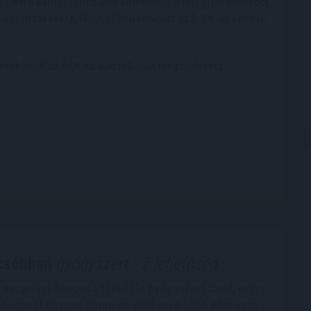
t - MNB kamatdöntő ülés kommunikációja által kiváltott
isponttal esett, lényegében rálapult az 5,4%-os szintre
eket kínál az ÁKK az aukciókon, a meghirdetett
lcsóbban
gyógyszert - 7 lehetőség
nyugdíjas havonta többféle gyógyszert szed, ezért
 hagyott összeg könnyen elérheti a több ezer vagy