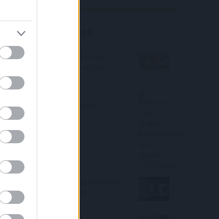
Befektetési tippek
Lakásfelújítási támogatás 2022,
milliókat nyerhetsz, ha időben
lépsz!
Prémium Euró Magyar
Államkötvény vétel, eladás,
tanácsadás
Évnyerő Lakáshitelek – új terméket
vezetett be az OTP Bank a
lakáshitelpiacon