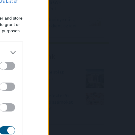
B’s List of
kommunikációja során a GVH
eljárásnak eredményeként
er and store
Az Erste működési eredménye nőtt,
to grant or
adózott eredménye csökkent az idei
ed purposes
első félévben
Friss elemzéseink
Fokozatos kamatcsökkentést
támogatnak az amerikai
jegybankárok
Örülhetnek a Richter befektetők -
piaci konszenzus feletti számokat
közölt a tőzsdei vállalat
4IG elemzés
Richter elemzés