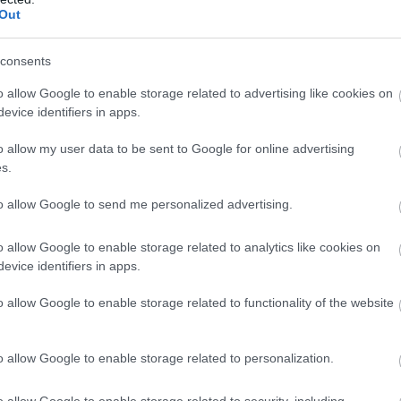
torának teljesítményét a szlovén-horvát tulajdonú
Out
hozama és magas vízhőmérséklete miatt - közölte
consents
:00
Megosztás:
TOVÁBB
o allow Google to enable storage related to advertising like cookies on
evice identifiers in apps.
o allow my user data to be sent to Google for online advertising
etáris tanács
az alapkamat csökkentését
s.
to allow Google to send me personalized advertising.
g szavaztak a Magyar Nemzeti Bank (MNB)
anácsának tagjai a július 21-i ülésen az alapkamat
o allow Google to enable storage related to analytics like cookies on
ről - olvasható az MNB honlapján szerdán közzétett
evice identifiers in apps.
jegyzőkönyvben.
o allow Google to enable storage related to functionality of the website
2:00
Megosztás:
TOVÁBB
o allow Google to enable storage related to personalization.
a hibridek kötelezője
o allow Google to enable storage related to security, including