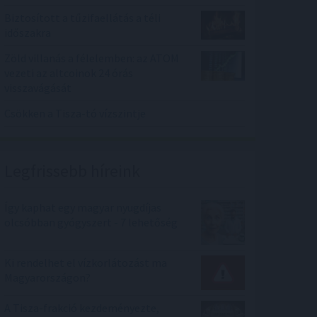
Biztosított a tűzifaellátás a téli
időszakra
Zöld villanás a félelemben: az ATOM
vezeti az altcoinok 24 órás
visszavágását
Csökken a Tisza-tó vízszintje
Legfrissebb híreink
Így kaphat egy magyar nyugdíjas
olcsóbban gyógyszert - 7 lehetőség
Ki rendelhet el vízkorlátozást ma
Magyarországon?
A Tisza-frakció kezdeményezte,