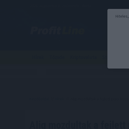
2026. augusztus 6., csütörtök - Berta
Hiteles
Hírek
Tőzsde
Kriptovaluta
Stabilcoin
Kezdőoldal
//
Hírek
// Alig mozdultak a fejlett piaci h
Alig mozdultak a fejlett