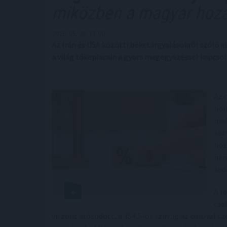
miközben a magyar hoz
2026. 05. 28. 11:00
Az Irán és USA közötti béketárgyalásokról szóló 
a világ tőkepiacain a gyors megegyezéssel kapcso
Az 
hor
mak
köt
hoz
ném
ked
A r
cse
viszont erősödött, a 354,5-ös szintig az euróval