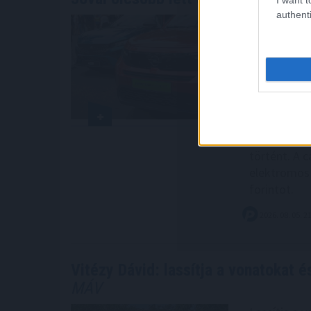
authenti
Már a száze
flotta, ami 
Netrisknél 
személyautó
több mint 5
kötelező bi
százalékkal
többi szemé
történt. A 
elektromos 
forintot.
2026. 08. 05. 2
Vitézy Dávid: lassítja a vonatokat é
MÁV