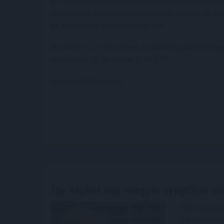
a – már a keddi benchmark rögzítés után közzétet
hozamesés, a hozamgörbe éven túli része 5-10 báz
az állampapír-piaci hozamgörbe.
Ma három-, öt- és tízéves, fix kamatozású kötvény
mennyiség 20, 20 illetve 25 Mrd. Ft.
forrás: OTP Ébresztő
Így kaphat egy magyar nyugdíjas o
Sok magyar 
a patikában