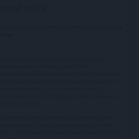
amok estek
ellentmondásos hírek ellenére tovább erősödött a bizalom
latban.
olajárak további 5%-kal estek, a Brent típusú olaj
dónkénti ára közel 94 dollárig esett. Érdemi
rogazdasági adat nem jelent meg. A fejlett gazdaságok
vény- és devizapiacai ezúttal visszafogottan reagáltak, a
amok alig mozdultak, a tízéves dollár hozam 4,5, a
et 3% alatt zárt. Az EURUSD sem mozdult érdemben a
di 1,163-as szintről.
égiós devizapiacon tegnap nem volt egyértelmű irány, a
h korona gyengült, a zloty jegyzése stagnált, a forint
 szemben. A kötvénypiaci referenciahozamokban megjelent