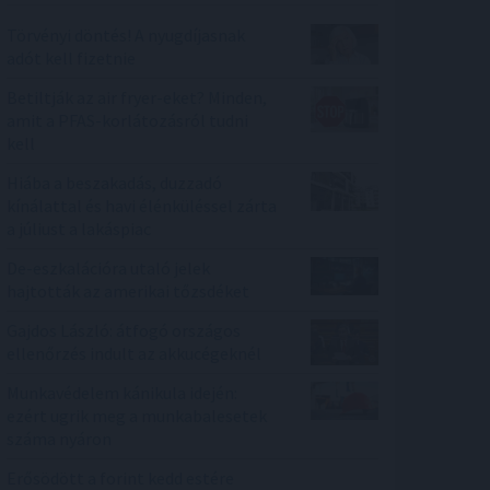
Törvényi döntés! A nyugdíjasnak
adót kell fizetnie
Betiltják az air fryer-eket? Minden,
amit a PFAS-korlátozásról tudni
kell
Hiába a beszakadás, duzzadó
kínálattal és havi élénküléssel zárta
a júliust a lakáspiac
De-eszkalációra utaló jelek
hajtották az amerikai tőzsdéket
Gajdos László: átfogó országos
ellenőrzés indult az akkucégeknél
Munkavédelem kánikula idején:
ezért ugrik meg a munkabalesetek
száma nyáron
Erősödött a forint kedd estére