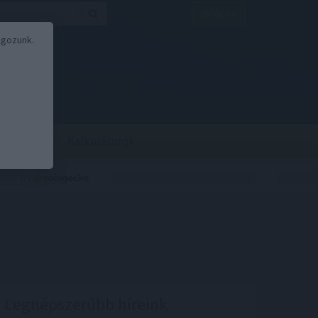
Belépés
lgozunk.
BOR
BIRS
Kalkulátorok
Legnépszerűbb híreink