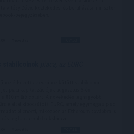
onatokat a MÁV és festéssel is védi a síneket a
rta Vitézy Dávid közlekedési és beruházási miniszter
cebook-bejegyzésében.
0:00
Megosztás:
TOVÁBB
s stabilcoinok
piaca, az EURC
őhöz érkezett az euróhoz kötött stabilcoinok
ljes piaci kapitalizációjuk augusztus 5-én
a 810 millió dollárt. A növekedés legnagyobb
Circle által kibocsátott EURC, amely egymaga a piac
rmadát ellenőrzi, miközben az Ethereum továbbra is
 eurók legfontosabb blokklánca.
9:00
Megosztás:
TOVÁBB