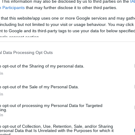
. This information may also be disclosed by us to third parties on the
IA
t korlátozásáról beszélünk.
Participants
that may further disclose it to other third parties.
1:00
Megosztás:
TOVÁBB
 that this website/app uses one or more Google services and may gath
including but not limited to your visit or usage behaviour. You may click 
 to Google and its third-party tags to use your data for below specifi
gy jövő
kedden legyen az
ogle consent section.
l Data Processing Opt Outs
kció kezdeményezte, hogy a parlament jövő kedden
g az új köztársasági elnököt.
o opt-out of the Sharing of my personal data.
In
o opt-out of the Sale of my Personal Data.
In
0:05
Megosztás:
TOVÁBB
to opt-out of processing my Personal Data for Targeted
ing.
In
a krskói atomerőmű
o opt-out of Collection, Use, Retention, Sale, and/or Sharing
ersonal Data that Is Unrelated with the Purposes for which it
lected.