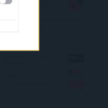
Trump szavai az arany árát is
elérték - mindeközben romlik a
forint!
Kalkulátor ajánló
Felismered a politikusokat a
szemükről?
Forma-1 futamok, helyszínek és
időpontok 2017
Mi a megoldása az állatos
feladványnak?
Melyik számokat NEM húzták ki
már nagyon régóta az ötös lottón?