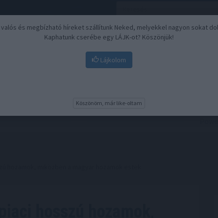
, valós és megbízható híreket szállítunk Neked, melyekkel nagyon sokat do
Kaphatunk cserébe egy LÁJK-ot? Köszönjük!
Lájkolom
Nyugdíj
Biztosítási befektetések
BU
Köszönöm, már like-oltam
osszú hozamok, miközben a magyar hozamok estek
 piaci hosszú hozamok,