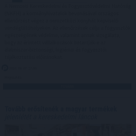
A Nemzeti Kereskedelmi és Fogyasztóvédelmi Hatóság
(NKFH) a kormányhivatalok bevonásával országos
ellenőrzést végez a nemzetközi konyhát képviselő
vendéglátóhelyeken. Az ellenőrzések célja a fogyasztók
egészségének védelme, valamint annak vizsgálata,
hogy az érintett vállalkozások betartják-e az
élelmiszer-biztonsági, higiéniai és fogyasztói
tájékoztatási előírásokat.
2026. 08. 07. 17:00
Megosztás:
TOVÁBB
Tovább erősítenék a magyar termékek
jelenlétét a kereskedelmi láncok