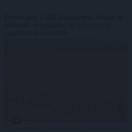
Enyhén nőtt a FAO élelmiszerár-indexe az
időjárási,
energiapiaci és geopolitikai
aggodalmak közepette
A FAO élelmiszer-alapanyagárainak referenciamutatója