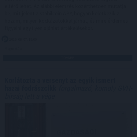
eltérő lehet. Az alábbi elemzés közérthetően mutatja
be, mit jelent a stabilcoin APY, hogyan keletkezik a
hozam, milyen kockázatokkal járhat, és mire érdemes
figyelni egy ilyen ajánlat értékelésekor.
2026. 08. 07. 19:00
Megosztás:
TOVÁBB
Korlátozta a versenyt az egyik ismert
hazai fodrászcikk
forgalmazó, komoly GVH-
bírság lett a vége