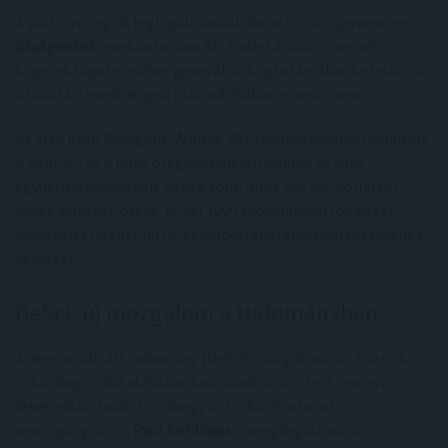
A platform egyik legizgalmasabb funkciója az úgynevezett
BioAgentek
: ezek autonóm AI „tudóstársak”, amelyek
képesek hipotéziseket generálni, kriptotárcákat kezelni, sőt
a kutatási eredmények piacosításában is részt venni.
Az első ilyen BioAgent,
Aubrai
, 2024 augusztusában debütált
a VitaDAO és a híres öregedéskutató Aubrey de Grey
együttműködésében. Azóta több mint 900 000 dollárnyi
tőkét gyűjtött össze, közel 1000 blokkláncon rögzített
hipotézist hozott létre, és valódi laboratóriumi tesztekhez
vezetett.
DeSci: új mozgalom a tudományban
A decentralizált tudomány (DeSci) mozgalma azt tűzte ki
célul, hogy a kutatásokat kiszabadítsa az „intézményi
feketedobozokból” – ahogy azt a Bio Protocol
vezérigazgatója,
Paul Kohlhaas
is megfogalmazta.