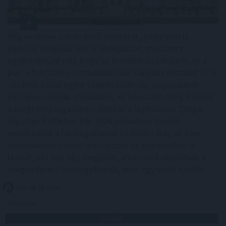
Míg év elején sokan attól tartottak, hogy idén is
jelentős drágulás lesz a lakáspiacon, mostanra
egyértelművé vált, hogy az árrobbanás kifulladt, és a
piac a fokozatos normalizálódás irányába mozdult el. A
vásárlók közül egyre többen kivárnak, alaposabban
összehasonlítják a kínálatot, és hosszabb ideig keresik
a megfelelő ingatlant – derül ki a legfrissebb Zenga
Ingatlan Radarból. Bár 2026 júliusában tovább
emelkedtek a lakóingatlanok hirdetési árai, az éves
árnövekedés üteme országosan és Budapesten is
lassult, sőt van egy megyénk, ahol most olcsóbbak a
meghirdetett lakóingatlanok, mint egy évvel ezelőtt.
2026. 08. 08. 06:00
Megosztás:
TOVÁBB