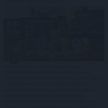
stabilcoinok éves hozama?
A stabilcoin APY azt mutatja meg, hogy egy
stabilcoinban elhelyezett befektetés egy év alatt
mekkora hozamot termelhet a kamatos kamat hatását
is figyelembe véve. Bár első pillantásra egyszerű
százalékos mutatónak tűnik, a háttérben hitelezési,
likviditási, kereskedési és akár derivatív piaci
mechanizmusok is működhetnek. Éppen ezért két
azonos APY-t kínáló lehetőség kockázata teljesen