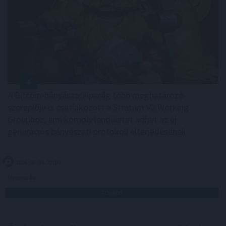
A Bitcoin-bányászati iparág több meghatározó
szereplője is csatlakozott a Stratum V2 Working
Grouphoz, ami komoly lendületet adhat az új
generációs bányászati protokoll elterjedésének.
2026. 08. 07. 23:00
Megosztás:
TOVÁBB