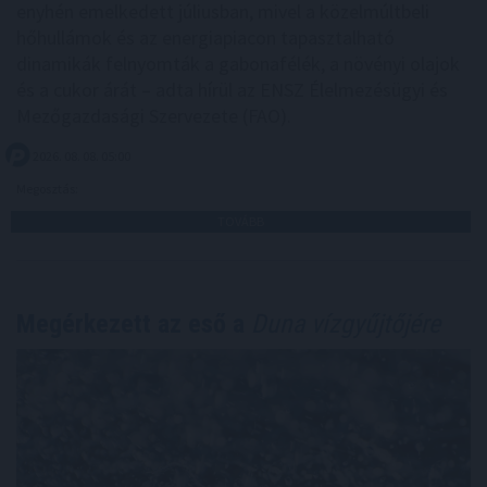
enyhén emelkedett júliusban, mivel a közelmúltbeli
hőhullámok és az energiapiacon tapasztalható
dinamikák felnyomták a gabonafélék, a növényi olajok
és a cukor árát – adta hírül az ENSZ Élelmezésügyi és
Mezőgazdasági Szervezete (FAO).
2026. 08. 08. 05:00
Megosztás:
TOVÁBB
Megérkezett az eső a
Duna vízgyűjtőjére