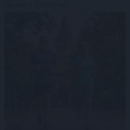
agyadat is futtatni kell