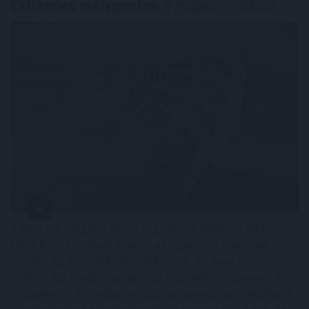
Évtizedes mélyponton
a magyar infláció
A KSH ma reggel a júliusi fogyasztói inflációs adatot
tette közzé, melyek szerint a fogyasztói árak havi
szinten 0,1 százalékkal csökkentek. Az éves szintű
infláció így tovább lassult: 1,2 százalékra a júniusi 1,7
százalékról. A további inflációcsökkenés borítékolható