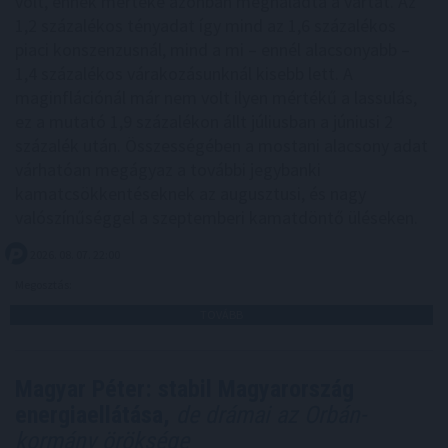
volt, ennek mértéke azonban meghaladta a vártat. Az
1,2 százalékos tényadat így mind az 1,6 százalékos
piaci konszenzusnál, mind a mi – ennél alacsonyabb –
1,4 százalékos várakozásunknál kisebb lett. A
maginflációnál már nem volt ilyen mértékű a lassulás,
ez a mutató 1,9 százalékon állt júliusban a júniusi 2
százalék után. Összességében a mostani alacsony adat
várhatóan megágyaz a további jegybanki
kamatcsökkentéseknek az augusztusi, és nagy
valószínűséggel a szeptemberi kamatdöntő üléseken.
2026. 08. 07. 22:00
Megosztás:
TOVÁBB
Magyar Péter: stabil Magyarország
energiaellátása,
de drámai az Orbán-
kormány öröksége