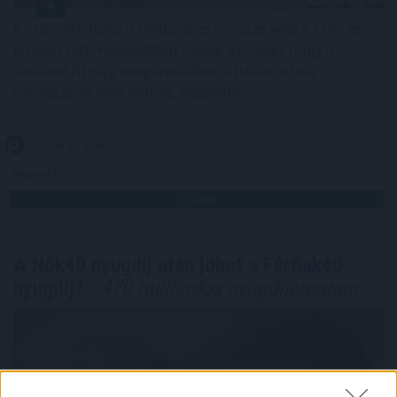
Közismert, hogy a rendszeres mozgás védi a szív- és
érrendszert. Kevesebben tudják azonban, hogy a
szellemi fittség megőrzéséhez a fizikai edzés
önmagában nem mindig elegendő .
2026. 08. 08. 03:00
Megosztás:
TOVÁBB
A Nők40 nyugdíj után jöhet a Férfiak40
nyugdíj?
- 470 milliárdos nyugdíjprogram