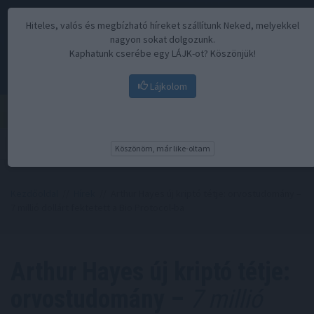
Hiteles, valós és megbízható híreket szállítunk Neked, melyekkel
nagyon sokat dolgozunk.
Kaphatunk cserébe egy LÁJK-ot? Köszönjük!
Lájkolom
Menü
Köszönöm, már like-oltam
Kezdőoldal
//
Hírek
// Arthur Hayes új kriptó tétje: orvostudomány –
7 millió dollárt fektetett a Bio Protocol-ba
Arthur Hayes új kriptó tétje:
orvostudomány –
7 millió