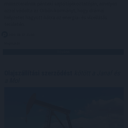
miniszterelnök pénteki sajtótájékoztatóján, amelyen
azzal vádolta az Orbán-kormányt, hogy drámai
helyzetet hagyott hátra az energia- és vízellátás
területén.
2026. 08. 07. 21:00
Megosztás:
TOVÁBB
Olajszállítási szerződést
kötött a Janaf és
a Mol