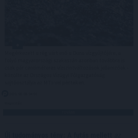
Megérkezett a rég várt eső a Duna vízgyűjtőjére, a
folyó magyarországi szakaszán azonban továbbra is
csak pár centiméteres vízszintváltozások jellemzőek -
közölte az Országos Vízügyi Főigazgatóság
sajtóosztálya az MTI-vel pénteken.
2026. 08. 08. 04:00
Megosztás:
TOVÁBB
Új tudományos tény: A futás mellett
az