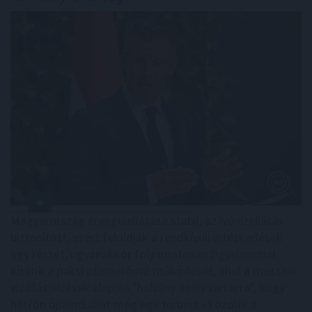
Magyarország energiaellátása stabil, az ivóvízellátás
biztosított, ezért feloldják a rendkívüli intézkedések
egy részét, ugyanakkor folyamatosan figyelemmel
kísérik a paksi atomerőmű működését, ahol a mostani
vízállásjelzések alapján "halvány esély van arra", hogy
hétfőn újraindulhat még egy turbina - közölte a