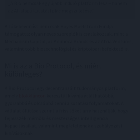
„A Bio nemcsak egy újabb induló platform lesz – hanem
az AI-alapú kutatási piac megszületése.”
A tőkebevonást nem csak Hayes Maelstrom Fundja
támogatta; olyan neves szereplők is csatlakoztak, mint a
Mechanism Capital, az Animoca Brands és az Atria Ventures,
valamint több biotechnológiai és kriptoipari befektető is.
Mi is az a Bio Protocol, és miért
különleges?
A Bio Protocol egy decentralizált tudományos platform,
amely
blokkláncon
keresztül kívánja átláthatóbbá,
gyorsabbá és olcsóbbá tenni a kutatási folyamatokat. A
vállalat állítása szerint a friss tőkét arra használják, hogy
fejlesszék mérnöki és mesterséges intelligencia
kapacitásaikat, valamint megfeleljenek a szabályozási
kihívásoknak.