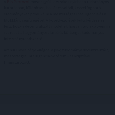
A
Bio Protocol
most egy új korszakot nyithat a tudományos
kutatásban, különösen, ha képes valódi, kézzelfogható
eredményeket produkálni a mesterséges intelligencia és a
blokklánc segítségével. A következő évek kulcskérdése az
lesz, hogy a decentralizált modellek hogyan tudják átvenni a
szerepet a hagyományos, lassú és költséges tudományos
intézményrendszertől.
Arthur Hayes tétje világos: a jövő tudománya decentralizált,
mesterséges intelligencia-vezérelt – és kriptóval
finanszírozott.