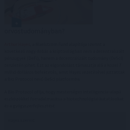
orvostudományban?
Arthur Hayes
, a Maelstrom Fund alapítója szerint a
következő nagy dobás a kriptovilágban nem a decentralizált
pénzügyek (DeFi), hanem a decentralizált tudomány (DeSci)
területén jöhet. Ezt az elgondolást támasztja alá a közel 7
millió dolláros befektetés, amit Hayes vezetésével juttattak
a Bio Protocol nevű DeSci platformba.
A Bio Protocol célja, hogy mesterséges intelligencia-alapú
eszközökkel forradalmasítsa a biotechnológiai kutatásokat
és a gyógyszerfejlesztést.
Hayes szerint: