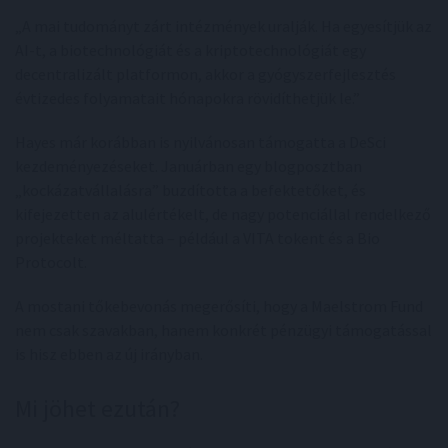
„A mai tudományt zárt intézmények uralják. Ha egyesítjük az
AI-t, a biotechnológiát és a kriptotechnológiát egy
decentralizált platformon, akkor a gyógyszerfejlesztés
évtizedes folyamatait hónapokra rövidíthetjük le.”
Hayes már korábban is nyilvánosan támogatta a DeSci
kezdeményezéseket. Januárban egy blogposztban
„kockázatvállalásra” buzdította a befektetőket, és
kifejezetten az alulértékelt, de nagy potenciállal rendelkező
projekteket méltatta – például a VITA tokent és a Bio
Protocolt.
A mostani tőkebevonás megerősíti, hogy a Maelstrom Fund
nem csak szavakban, hanem konkrét pénzügyi támogatással
is hisz ebben az új irányban.
Mi jöhet ezután?