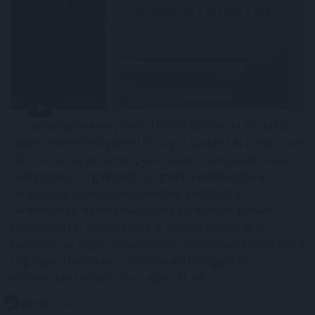
A Gazdasági Versenyhivatal (GVH) több mint 68 millió
forint versenyfelügyeleti bírságot szabott ki a Hair-Line
Kft.-re – az egyik ismert, évtizedek óta működő hazai
fodrászcikk forgalmazóra – mert a vállalkozás a
területi képviseleti rendszerében korlátozta
termékeinek viszonteladási árait, valamint területi
korlátozást is alkalmazott. A viszonteladási árak
rögzítése az egyik legsúlyosabb versenyjogi jogsértés, a
cég együttműködött a versenyhatósággal és
előremutató vállalásokat ajánlott fel.
2026. 08. 07. 18:00