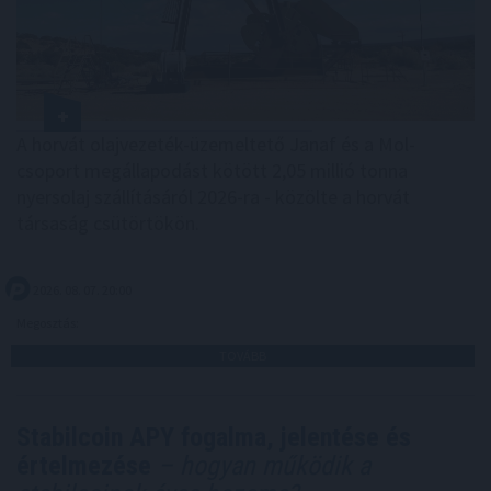
A horvát olajvezeték-üzemeltető Janaf és a Mol-
csoport megállapodást kötött 2,05 millió tonna
nyersolaj szállításáról 2026-ra - közölte a horvát
társaság csütörtökön.
2026. 08. 07. 20:00
Megosztás:
TOVÁBB
Stabilcoin APY fogalma, jelentése és
értelmezése
– hogyan működik a