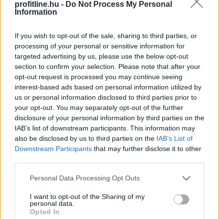
profitline.hu -
Do Not Process My Personal
Information
If you wish to opt-out of the sale, sharing to third parties, or
processing of your personal or sensitive information for
targeted advertising by us, please use the below opt-out
section to confirm your selection. Please note that after your
opt-out request is processed you may continue seeing
interest-based ads based on personal information utilized by
us or personal information disclosed to third parties prior to
your opt-out. You may separately opt-out of the further
disclosure of your personal information by third parties on the
IAB’s list of downstream participants. This information may
also be disclosed by us to third parties on the
IAB’s List of
Downstream Participants
that may further disclose it to other
third parties.
A férfiak számára is megnyitott, negyven év
Please note that this website/app uses one or more Google
jogosultsági idő után igénybe vehető nyugdíj első
Personal Data Processing Opt Outs
services and may gather and store information including but
pillantásra méltányos intézkedésnek tűnhet. A
not limited to your visit or usage behaviour. You may click to
I want to opt-out of the Sharing of my
háttérben meghúzódó pénzügyi következmények
personal data.
grant or deny consent to Google and its third-party tags to
azonban súlyosak lehetnek: Farkas András
Opted In
use your data for below specified purposes in below Google