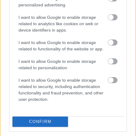
personalized advertising.
I want to allow Google to enable storage
related to analytics like cookies on web or
device identifiers in apps.
I want to allow Google to enable storage
related to functionality of the website or app.
I want to allow Google to enable storage
A sörhas elnevezés félrevezetőbb, mint gondolnánk.
related to personalization.
Nem létezik olyan különleges biológiai kapcsoló, amely
felismeri a korsó sört, majd annak energiáját
I want to allow Google to enable storage
egyenesen a köldök köré csomagolja.
related to security, including authentication
functionality and fraud prevention, and other
user protection.
2026. 08. 08. 01:00
Megosztás:
CONFIRM
TOVÁBB