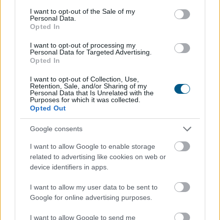
nyugdíjszakértő szerint egy ilyen rendszer éves
consent section.
I want to opt-out of the Sale of my
költsége jelenlegi értéken számolva akár a 470 milliárd
Personal Data.
Opted In
forintot is meghaladhatná.
I want to opt-out of processing my
2026. 08. 08. 02:00
Personal Data for Targeted Advertising.
Opted In
Megosztás:
TOVÁBB
I want to opt-out of Collection, Use,
Retention, Sale, and/or Sharing of my
Personal Data that Is Unrelated with the
Purposes for which it was collected.
Opted Out
Tényleg nem a sörtől van
a sörhas? Akkor
mitől?
Google consents
I want to allow Google to enable storage
related to advertising like cookies on web or
device identifiers in apps.
I want to allow my user data to be sent to
Google for online advertising purposes.
I want to allow Google to send me