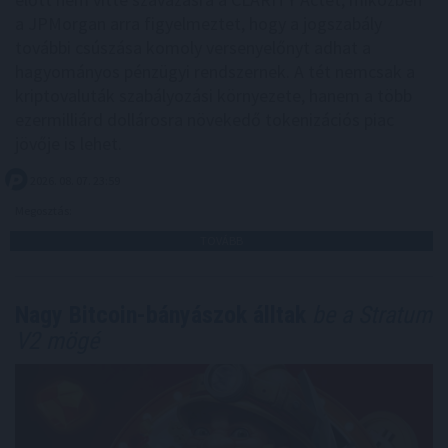
a JPMorgan arra figyelmeztet, hogy a jogszabály
további csúszása komoly versenyelőnyt adhat a
hagyományos pénzügyi rendszernek. A tét nemcsak a
kriptovaluták szabályozási környezete, hanem a több
ezermilliárd dollárosra növekedő tokenizációs piac
jövője is lehet.
2026. 08. 07. 23:59
Megosztás:
TOVÁBB
Nagy Bitcoin-bányászok álltak
be a Stratum
V2 mögé