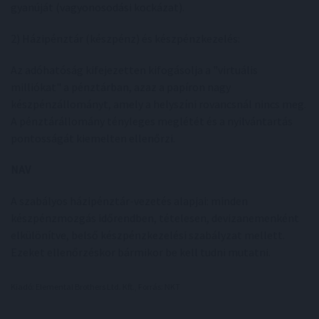
gyanúját (vagyonosodási kockázat).
2) Házipénztár (készpénz) és készpénzkezelés:
Az adóhatóság kifejezetten kifogásolja a "virtuális
milliókat" a pénztárban, azaz a papíron nagy
készpénzállományt, amely a helyszíni rovancsnál nincs meg.
A pénztárállomány tényleges meglétét és a nyilvántartás
pontosságát kiemelten ellenőrzi.
NAV
A szabályos házipénztár-vezetés alapjai: minden
készpénzmozgás időrendben, tételesen, devizanemenként
elkülönítve, belső készpénzkezelési szabályzat mellett.
Ezeket ellenőrzéskor bármikor be kell tudni mutatni.
Kiadó: Elemental Brothers Ltd. Kft., Forrás: NKT