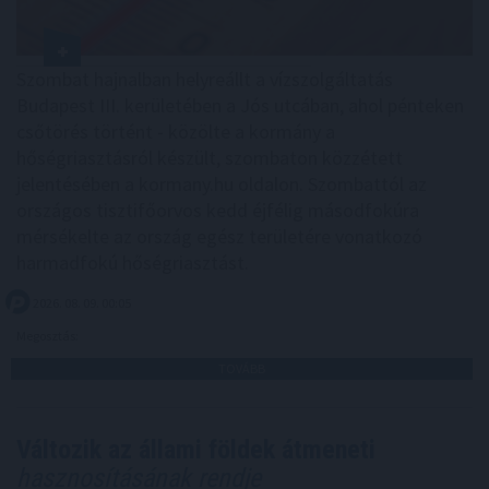
Szombat hajnalban helyreállt a vízszolgáltatás
Budapest III. kerületében a Jós utcában, ahol pénteken
csőtörés történt - közölte a kormány a
hőségriasztásról készült, szombaton közzétett
jelentésében a kormany.hu oldalon. Szombattól az
országos tisztifőorvos kedd éjfélig másodfokúra
mérsékelte az ország egész területére vonatkozó
harmadfokú hőségriasztást.
2026. 08. 09. 00:05
Megosztás:
TOVÁBB
Változik az állami földek átmeneti
hasznosításának rendje