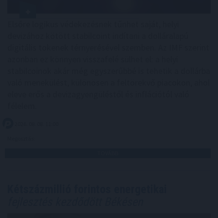
Elsőre logikus védekezésnek tűnhet saját, helyi
devizához kötött stabilcoint indítani a dolláralapú
digitális tokenek térnyerésével szemben. Az IMF szerint
azonban ez könnyen visszafelé sülhet el: a helyi
stabilcoinok akár még egyszerűbbé is tehetik a dollárba
való menekülést, különösen a feltörekvő piacokon, ahol
eleve erős a devizagyengüléstől és inflációtól való
félelem.
2026. 08. 08. 11:00
Megosztás:
TOVÁBB
Kétszázmillió forintos energetikai
fejlesztés kezdődött Békésen