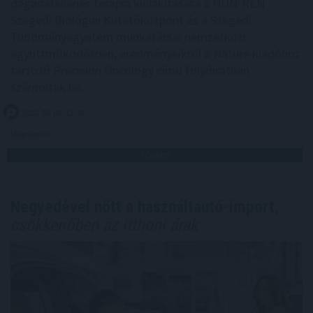
daganatellenes terápia kialakítására a HUN-REN
Szegedi Biológiai Kutatóközpont és a Szegedi
Tudományegyetem munkatársai nemzetközi
együttműködésben, eredményeikről a Nature kiadóhoz
tartozó Precision Oncology című folyóiratban
számoltak be.
2026. 08. 08. 13:00
Megosztás:
TOVÁBB
Negyedével nőtt a használtautó-import,
csökkenőben az itthoni árak