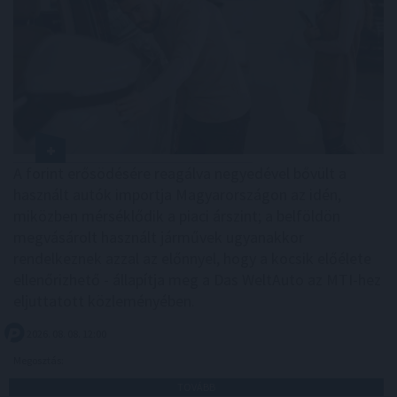
A forint erősödésére reagálva negyedével bővült a
használt autók importja Magyarországon az idén,
miközben mérséklődik a piaci árszint; a belföldön
megvásárolt használt járművek ugyanakkor
rendelkeznek azzal az előnnyel, hogy a kocsik előélete
ellenőrizhető - állapítja meg a Das WeltAuto az MTI-hez
eljuttatott közleményében.
2026. 08. 08. 12:00
Megosztás:
TOVÁBB