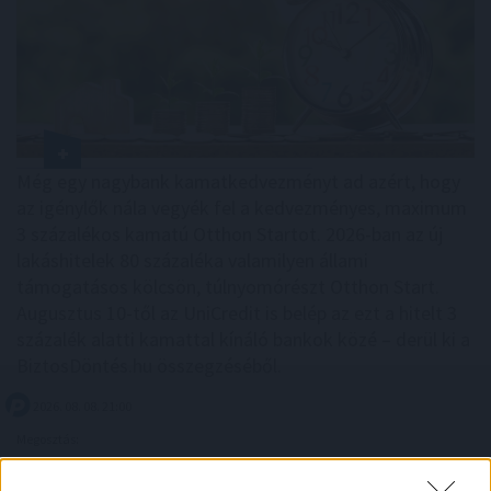
Még egy nagybank kamatkedvezményt ad azért, hogy
az igénylők nála vegyék fel a kedvezményes, maximum
3 százalékos kamatú Otthon Startot. 2026-ban az új
lakáshitelek 80 százaléka valamilyen állami
támogatásos kölcsön, túlnyomórészt Otthon Start.
Augusztus 10-től az UniCredit is belép az ezt a hitelt 3
százalék alatti kamattal kínáló bankok közé – derül ki a
BiztosDöntés.hu összegzéséből.
2026. 08. 08. 21:00
Megosztás:
TOVÁBB