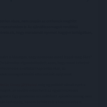
tetlen része, nem csupán az otthonok meghitt
rnyezetekben is. Az ajándékcsomagok rendkívül
a törekszik, hogy maradandó nyomot hagyjon kollégáiban,
miért is lényeges, hogy pontosan mivel lepjük meg őket?
Ön bármikor elgondolkodott azon, hogy mivel tehetné
ékezetessé a vállalati kapcsolatokat, az
ndékcsomagok kiváló alternatívát nyújtanak.
ikulás Ünnep játékaival
még egyedibbé válnak ezek a
magok, és tovább erősíthető az együttműködés
gulata. Egy gondosan összeállított ajándékcsomag nem
pán kedvesség, hanem befektetés a kapcsolatba is.