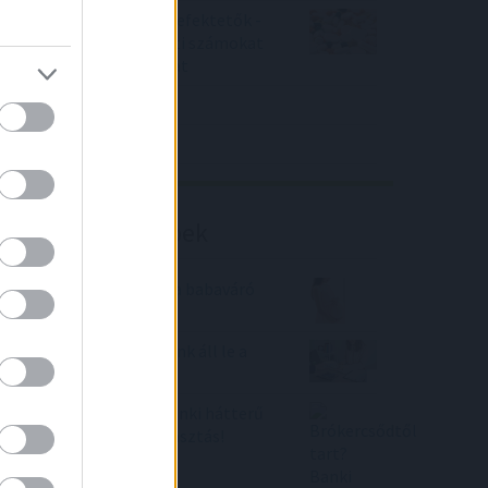
Örülhetnek a Richter befektetők -
piaci konszenzus feletti számokat
közölt a tőzsdei vállalat
4IG elemzés
Richter elemzés
Befektetési tippek
Egyre többen igénylik a babaváró
hitelt
Bank360: újabb nagybank áll le a
zöld hitelekkel
Brókercsődtől tart? Banki hátterű
brókercég a biztos választás!