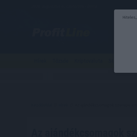
2026. augusztus 6., csütörtök - Berta
Hiteles
Hírek
Tőzsde
Kriptovaluta
Stabilcoin
Kezdőoldal
//
Hírek
// Az ajándékcsomagok szerepe a m
Az ajándékcsomagok sz