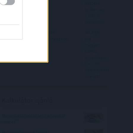
Lépjen ki a magyar tőzsde
árnyékából! Evezzen nemzetközi
vizekre!
Kalkulátor ajánló
Mennyi idő múlva lesz a tavaszi
szünet?
Helyesen mosok fogat?