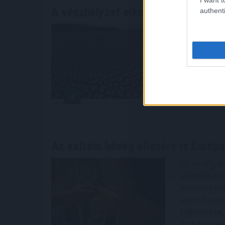
A vészhelyzet elkerülésén
dolgozna
authenti
A rendkívül
már nem a l
kialakulásá
MTI-vel csü
Szakmaközi
2026. 08. 06. 2
Az extrém hőség ellenére is Európa
Az aszály, 
ellenére a 
lehetőséget
szerint a m
fejlesztése,
és a termel