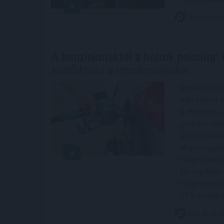
2026. 08. 06. 2
A benzinkutaktól a boltok polcaiig: 
konfliktusa a mindennapokat
Amikor a há
legtöbben a
A Hormuzi-s
globális el
árát is növe
alapanyagkö
még olyan t
térségében á
Magyarorszá
XTB szakért
2026. 08. 06. 1