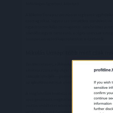
különleges figyelmet képviseli.
A Mikulás Ünnep szakemberei segítenek ügyfeleikne
csomagjaikat, legyen szó tematikus ajándékokról v
egyedi tematikájú csomagokkal, amelyekhez prém
ajándéktárgyak tartoznak, a cégek nemcsak a meg
hosszú távú üzleti kapcsolatokat is építhetik.
Mikulás Ünnep: több mint csak m
Természetesen, a Mikuláshoz kötődő ajándékcsom
kínálata ezzel még véget nem ér. Az év minden sza
profitline
skáláját lefedjék — gondoljunk csak a tanévzáróra
az ajándékozást csak a téli ünnepekre?
If you wish 
sensitive in
confirm you
A megfelelően kiválasztott ajándékcsomagokkal a 
continue se
apró gesztusok meghatározhatják, milyen képet a
information 
pozitív emlékeket jelentenek és meg is erősítik a 
further disc
ügyfeleik közötti távolságot.