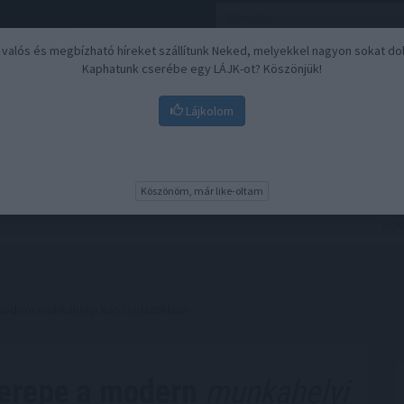
, valós és megbízható híreket szállítunk Neked, melyekkel nagyon sokat do
Kaphatunk cserébe egy LÁJK-ot? Köszönjük!
Lájkolom
Nyugdíj
Biztosítási befektetések
BU
Köszönöm, már like-oltam
odern munkahelyi kapcsolatokban
erepe a modern
munkahelyi