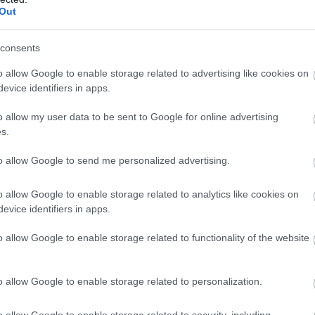
az országosan elért eredmények mintegy 25
Out
eszi ki - közölte a szervezet csütörtökön az MTI-vel.
consents
3:00
Megosztás:
TOVÁBB
o allow Google to enable storage related to advertising like cookies on
evice identifiers in apps.
i
tárgyalásokat a bértranszparencia
o allow my user data to be sent to Google for online advertising
gon is új korszakot hoz az Európai Unió
s.
rencia-szabályozása, amely minden eddiginél
to allow Google to send me personalized advertising.
á teszi a vállalati javadalmazást: a munkavállalók
gal kérhetik ki munkáltatójuktól az azonos értékű
o allow Google to enable storage related to analytics like cookies on
ők átlagos bérét. A WHC szakértői arra
evice identifiers in apps.
tnek, hogy az új irányelv nemcsak a bértárgyalások
 változtatja meg, de komoly adminisztrációs és
o allow Google to enable storage related to functionality of the website
elkészülést is megkövetel a hazai cégektől.
2:00
Megosztás:
TOVÁBB
o allow Google to enable storage related to personalization.
o allow Google to enable storage related to security, including