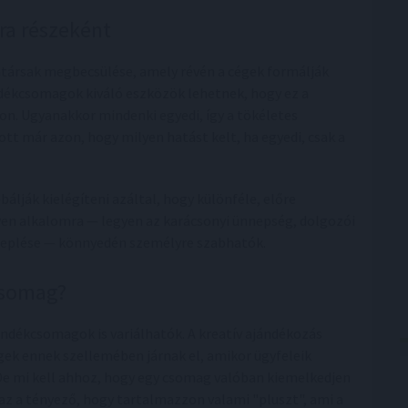
ra részeként
katársak megbecsülése, amely révén a cégek formálják
dékcsomagok kiváló eszközök lehetnek, hogy ez a
n. Ugyanakkor mindenki egyedi, így a tökéletes
t már azon, hogy milyen hatást kelt, ha egyedi, csak a
lják kielégíteni azáltal, hogy különféle, előre
yen alkalomra — legyen az karácsonyi ünnepség, dolgozói
neplése — könnyedén személyre szabhatók.
csomag?
ándékcsomagok is variálhatók. A kreatív ajándékozás
égek ennek szellemében járnak el, amikor ügyfeleik
. De mi kell ahhoz, hogy egy csomag valóban kiemelkedjen
az a tényező, hogy tartalmazzon valami "pluszt", ami a