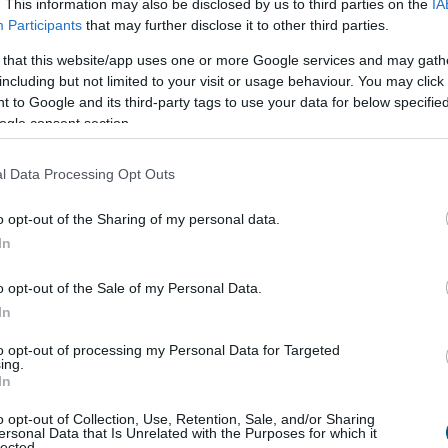
. This information may also be disclosed by us to third parties on the
IA
Participants
that may further disclose it to other third parties.
észe a vállalati életnek. Az ajándékcsomagok messze
 that this website/app uses one or more Google services and may gath
i lehetőséget kínálnak hosszú távú kapcsolatok
including but not limited to your visit or usage behaviour. You may click 
 to Google and its third-party tags to use your data for below specifi
ogle consent section.
l Data Processing Opt Outs
o opt-out of the Sharing of my personal data.
In
o opt-out of the Sale of my Personal Data.
egawattal
csökkentette
In
to opt-out of processing my Personal Data for Targeted
gyipari Szövetség (MAVESZ) tagvállalatai csaknem
ing.
In
ttal (MW) csökkentették villamosenergia-
sukat és jelentősen visszafogták vízfelhasználásukat
o opt-out of Collection, Use, Retention, Sale, and/or Sharing
ersonal Data that Is Unrelated with the Purposes for which it
l beérkezett információk alapján, ez a felhasználás-
lected.