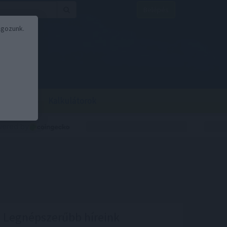
Belépés
lgozunk.
BOR
BIRS
Kalkulátorok
Legnépszerűbb híreink