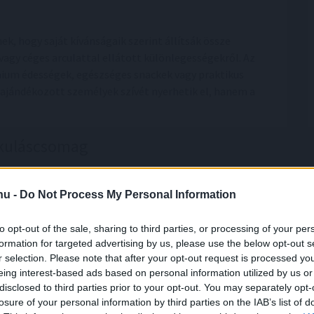
k, hogy saját kívánságaik szerint állítsák össze
agy céges arculattal ellátott különlegességekről. Az
ium édességek, egészséges snackek vagy praktikus
ajándékozott személyek szívét nyerhetik el, hanem a
ikuláscsomag
agok népszerűsége nem véletlen, de a Mikulás Ünnep
kában rendelkezésre állnak, hogy az ünnepek teljes
.hu -
Do Not Process My Personal Information
 vagy éppen ügyféltalálkozókra. Miért korlátoznánk tehát
to opt-out of the sale, sharing to third parties, or processing of your per
formation for targeted advertising by us, please use the below opt-out s
r selection. Please note that after your opt-out request is processed y
kapcsolattartás egy új szintre emelhető, hiszen ezek az
eing interest-based ads based on personal information utilized by us or
lakítanak ki rólunk partnereink. Az ajándékcsomagok
disclosed to third parties prior to your opt-out. You may separately opt-
már kialakult kapcsolatokat, áthidalva a cégek és
losure of your personal information by third parties on the IAB’s list of