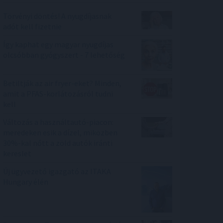
Törvényi döntés! A nyugdíjasnak
adót kell fizetnie
Így kaphat egy magyar nyugdíjas
olcsóbban gyógyszert - 7 lehetőség
Betiltják az air fryer-eket? Minden,
amit a PFAS-korlátozásról tudni
kell
Változás a használtautó-piacon:
meredeken esik a dízel, miközben
30%-kal nőtt a zöld autók iránti
kereslet
Új ügyvezető igazgató az ITAKA
Hungary élén