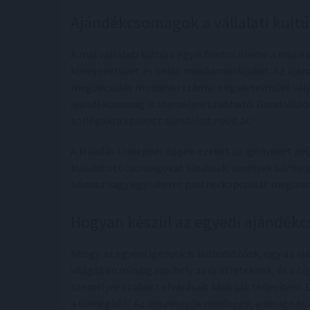
Ajándékcsomagok a vállalati kultú
A mai vállalati kultúra egyik fontos eleme a mun
környezetüket és belső munkamoráljukat. Az aján
megbecsülés mindenki számára egyértelművé váljo
ajándékcsomag is személyre szabható. Gondolkodot
kollégákra szabott ajándékot nyújt át?
A Mikulás Ünnepnél éppen ezeket az igényeket próbá
kialakított csomagokat kínálnak, amelyek bármil
bónusz vagy egy sikeres partnerkapcsolat megün
Hogyan készül az egyedi ajándék
Ahogy az egyéni igények is különbözőek, úgy az aj
világában mindig van hely az új ötleteknek, és a c
személyre szabott elvárásait kívánják teljesíteni
a tömegből? Az összetevők minősége, a design és 