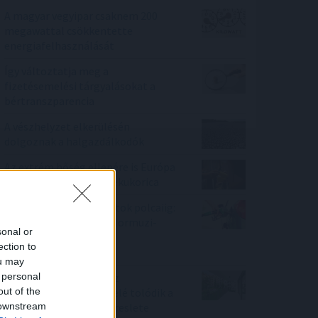
A magyar vegyipar csaknem 200
megawattal csökkentette
energiafelhasználását
Így változtatja meg a
fizetésemelési tárgyalásokat a
bértranszparencia
A vészhelyzet elkerülésén
dolgoznak a halgazdálkodók
Az extrém hőség ellenére is Európa
élén a magyar csemegekukorica
A benzinkutaktól a boltok polcaiig:
így drágíthatja meg a Hormuzi-
sonal or
szoros konfliktusa a
ection to
mindennapokat
ou may
 personal
100 millió felett már az
out of the
agglomeráció nyer, kifelé tolódik a
 downstream
drágább ingatlanok kereslete