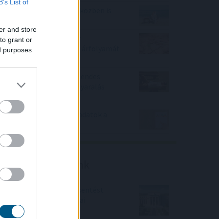
B’s List of
Hogyan lehet nyaralás közben is
pénzt keresni?
er and store
Az aszály már a magyar
to grant or
vállalatokat és a forint árfolyamát
ed purposes
is sújtja
Hogyan válasszunk a csendes
elvonulás és a pörgős nyaralás
között
Gyenge magyar makroadatok a
második negyedévre
Friss elemzéseink
Fokozatos kamatcsökkentést
támogatnak az amerikai
jegybankárok