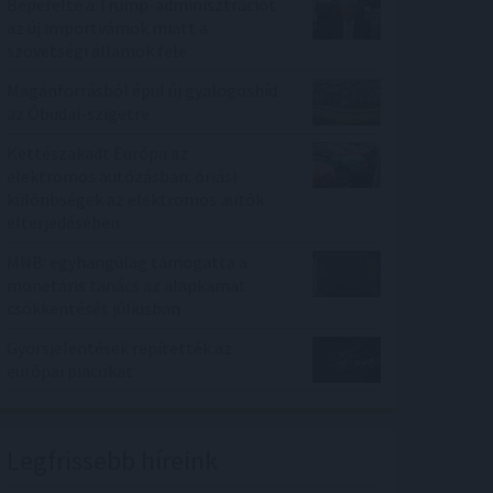
Beperelte a Trump-adminisztrációt
az új importvámok miatt a
szövetségi államok fele
Magánforrásból épül új gyalogoshíd
az Óbudai-szigetre
Kettészakadt Európa az
elektromos autózásban: óriási
különbségek az elektromos autók
elterjedésében
MNB: egyhangúlag támogatta a
monetáris tanács az alapkamat
csökkentését júliusban
Gyorsjelentések repítették az
európai piacokat
Legfrissebb híreink