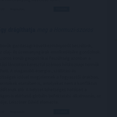
0:00
Megosztás:
TOVÁBB
így drágíthatja
meg a Hormuzi-szoros
borúk gazdasági következményeiről beszélünk,
z olaj- és üzemanyagárak emelkedésére gondolnak.
zoros körüli geopolitikai feszültség azonban a
látási láncokon keresztül számos hétköznapi termék
lheti. A magasabb energia-, szállítási és
ltségek idővel megjelennek a fogyasztói árakban,
ermékek esetében is, amelyeket nem a konfliktus
llítanak elő. A helyzet lehetséges hatásait a
gon is elérhető globális befektetési alkalmazás, az
ője, Leisztner Dávid elemezte.
9:00
Megosztás:
TOVÁBB