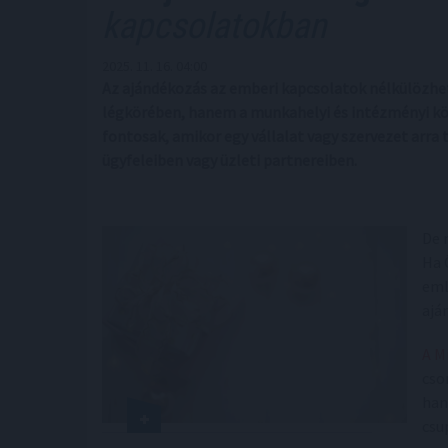
kapcsolatokban
2025. 11. 16. 04:00
Az ajándékozás az emberi kapcsolatok nélkülözhe
légkörében, hanem a munkahelyi és intézményi kö
fontosak, amikor egy vállalat vagy szervezet arr
ügyfeleiben vagy üzleti partnereiben.
De 
Ha 
eml
ajá
A M
cso
han
csu