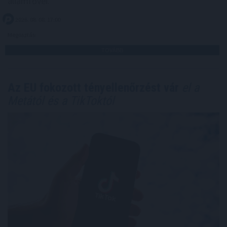
államfővel.
2026. 08. 08. 17:00
Megosztás:
TOVÁBB
Az EU fokozott tényellenőrzést vár
el a
Metától és a TikToktól