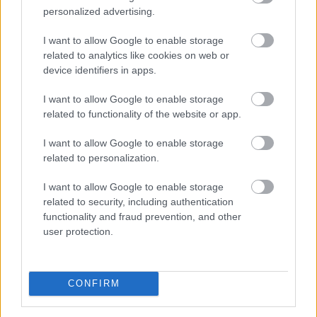
personalized advertising.
Megosztás:
TOVÁBB
I want to allow Google to enable storage
related to analytics like cookies on web or
device identifiers in apps.
Kilőtt a kriptokártyás fizetés: már
havi 759
I want to allow Google to enable storage
millió dollár forog a piacon
related to functionality of the website or app.
I want to allow Google to enable storage
related to personalization.
I want to allow Google to enable storage
related to security, including authentication
functionality and fraud prevention, and other
user protection.
CONFIRM
Látványosan felpörgött a kriptokártyák használata: a