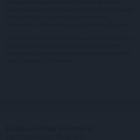
régió egyik legnagyobb árbevételű biztonsági és üzleti
nyomtatványgyártó cége, termékeit több mint 50 országba
szállítja. Magyarországon öt, Romániában kettő,
Szlovákiában és Moldovában egy-egy telephellyel működik.
A társaság részvényeit 2005 óta a Budapesti Értéktőzsdén, a
prémium kategóriában jegyzik, a papír pénteken 1945
forinton zárt, az elmúlt egy évben a legmagasabb ára 1960
forint, minimuma 1385 forint volt.
Szerbia erősíteni szeretné az
együttműködést Ukrajnával