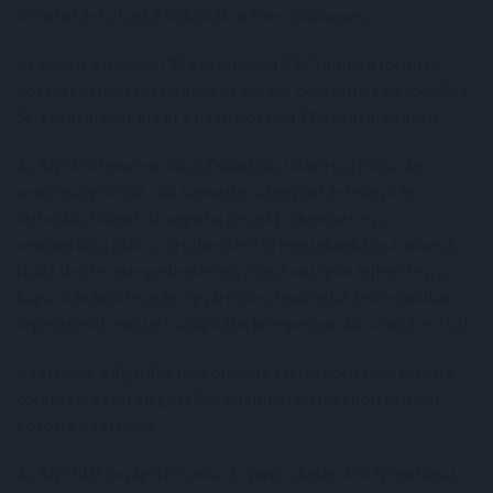
forintot ért el, ez 9 százalékos éves csökkenés.
Az export árbevétel 86 százalékkal 24,7 milliárd forintra
nőtt, az export részáranya az összes bevételhez viszonyítva
56,1 százalékot ért el a bázisidőszaki 37,9 százalék után.
Az ANY közleménye idézi Zsámboki Gábort, a társaság
vezérigazgatóját, aki kiemelte: az export értékesítés
felfutása főként az angolai projekt sikerének és a
nemzetközi piacon értékesített útleveleknek köszönhető.
Hozzátette: elengedhetetlen a technológiai fejlesztés, a
kapacitás bővítése és a gyártástechnológiai, informatikai
fejlesztések mellett a digitális kompetenciák növelése a cél.
A társaság a digitális megoldások széles körű bevezetésre
törekszik ezzel kiegészítve jelenlegi termékportfólióját -
közölte a társaság.
Az ANY Biztonsági Nyomda csoport a kelet-közép-európai