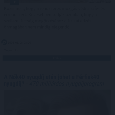
Közismert, hogy a rendszeres mozgás védi a szív- és
érrendszert. Kevesebben tudják azonban, hogy a
szellemi fittség megőrzéséhez a fizikai edzés
önmagában nem mindig elegendő .
2026. 08. 08. 03:00
Megosztás:
TOVÁBB
A Nők40 nyugdíj után jöhet a Férfiak40
nyugdíj?
- 470 milliárdos nyugdíjprogram