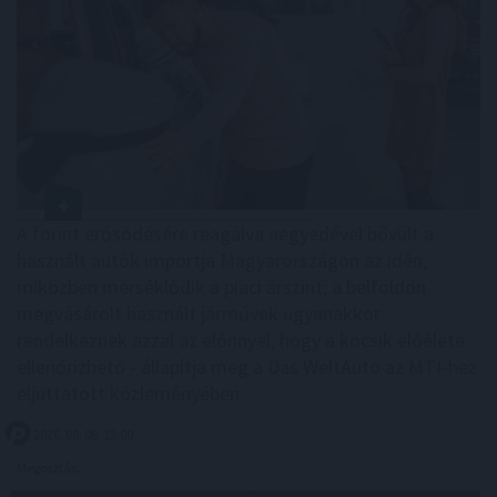
A forint erősödésére reagálva negyedével bővült a
használt autók importja Magyarországon az idén,
miközben mérséklődik a piaci árszint; a belföldön
megvásárolt használt járművek ugyanakkor
rendelkeznek azzal az előnnyel, hogy a kocsik előélete
ellenőrizhető - állapítja meg a Das WeltAuto az MTI-hez
eljuttatott közleményében.
2026. 08. 08. 12:00
Megosztás: