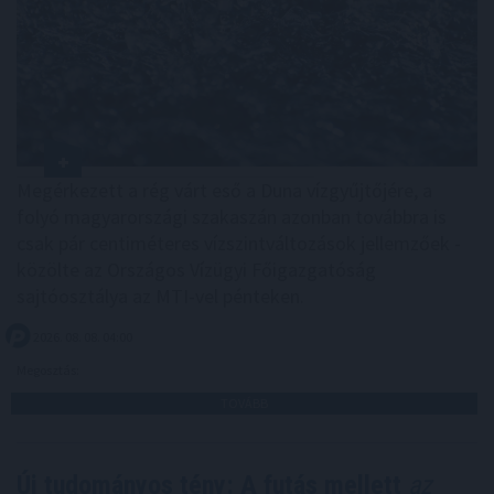
Megérkezett a rég várt eső a Duna vízgyűjtőjére, a
folyó magyarországi szakaszán azonban továbbra is
csak pár centiméteres vízszintváltozások jellemzőek -
közölte az Országos Vízügyi Főigazgatóság
sajtóosztálya az MTI-vel pénteken.
2026. 08. 08. 04:00
Megosztás:
TOVÁBB
Új tudományos tény: A futás mellett
az