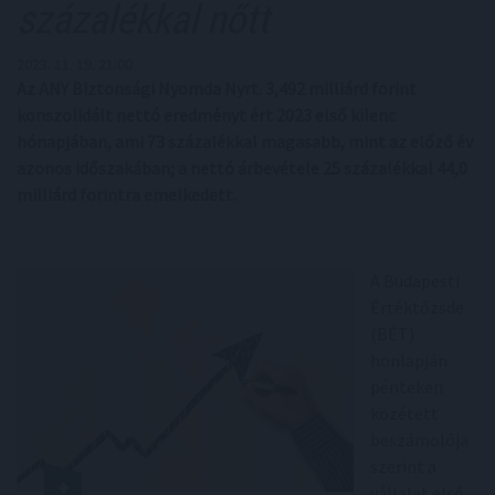
százalékkal nőtt
2023. 11. 19. 21:00
Az ANY Biztonsági Nyomda Nyrt. 3,492 milliárd forint
konszolidált nettó eredményt ért 2023 első kilenc
hónapjában, ami 73 százalékkal magasabb, mint az előző év
azonos időszakában; a nettó árbevétele 25 százalékkal 44,0
milliárd forintra emelkedett.
A Budapesti
Értéktőzsde
(BÉT)
honlapján
pénteken
közétett
beszámolója
szerint a
vállalat első