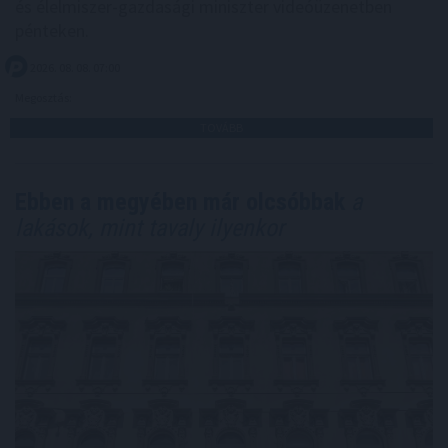
és élelmiszer-gazdasági miniszter videóüzenetben
pénteken.
2026. 08. 08. 07:00
Megosztás:
TOVÁBB
Ebben a megyében már olcsóbbak
a
lakások, mint tavaly ilyenkor