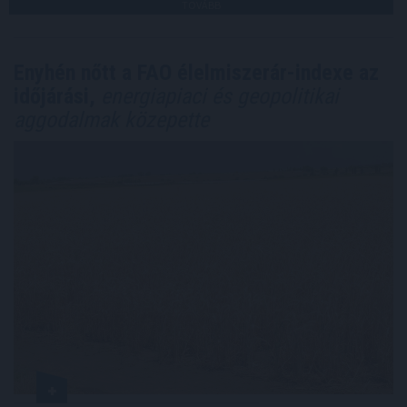
TOVÁBB
Enyhén nőtt a FAO élelmiszerár-indexe az
időjárási,
energiapiaci és geopolitikai
aggodalmak közepette