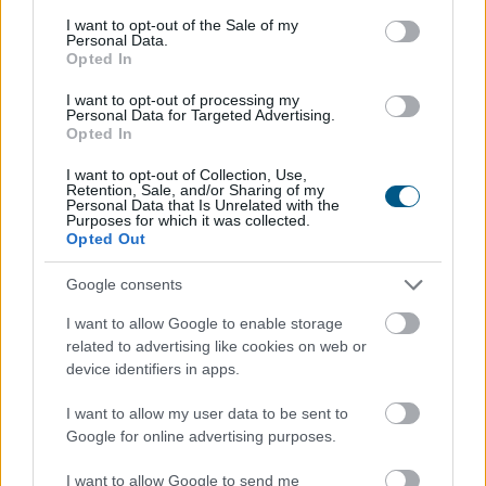
consent section.
I want to opt-out of the Sale of my
Personal Data.
Opted In
I want to opt-out of processing my
Personal Data for Targeted Advertising.
Opted In
I want to opt-out of Collection, Use,
Retention, Sale, and/or Sharing of my
Personal Data that Is Unrelated with the
Purposes for which it was collected.
Opted Out
Google consents
I want to allow Google to enable storage
Kétszázmillió forint uniós támogatásból digitális
related to advertising like cookies on web or
energiamenedzsment-rendszert alakítanak ki több
device identifiers in apps.
közintézményben és egyéb intézményben Békésen -
tájékoztatta az önkormányzat az MTI-t.
I want to allow my user data to be sent to
Google for online advertising purposes.
2026. 08. 08. 10:00
I want to allow Google to send me