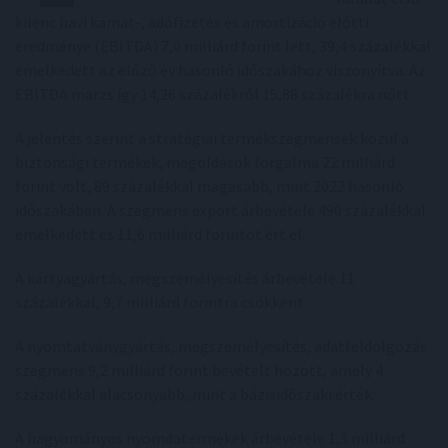
kilenc havi kamat-, adófizetés és amortizáció előtti
eredménye (EBITDA) 7,0 milliárd forint lett, 39,4 százalékkal
emelkedett az előző év hasonló időszakához viszonyítva. Az
EBITDA marzs így 14,26 százalékról 15,88 százalékra nőtt.
A jelentés szerint a stratégiai termékszegmensek közül a
biztonsági termékek, megoldások forgalma 22 milliárd
forint volt, 89 százalékkal magasabb, mint 2022 hasonló
időszakában. A szegmens export árbevétele 490 százalékkal
emelkedett és 11,6 milliárd forintot ért el.
A kártyagyártás, megszemélyesítés árbevétele 11
százalékkal, 9,7 milliárd forintra csökkent.
A nyomtatványgyártás, megszemélyesítés, adatfeldolgozás
szegmens 9,2 milliárd forint bevételt hozott, amely 4
százalékkal alacsonyabb, mint a bázisidőszaki érték.
A hagyományos nyomdatermékek árbevétele 1,3 milliárd