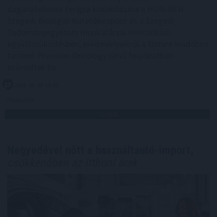
daganatellenes terápia kialakítására a HUN-REN
Szegedi Biológiai Kutatóközpont és a Szegedi
Tudományegyetem munkatársai nemzetközi
együttműködésben, eredményeikről a Nature kiadóhoz
tartozó Precision Oncology című folyóiratban
számoltak be.
2026. 08. 08. 13:00
Megosztás:
TOVÁBB
Negyedével nőtt a használtautó-import,
csökkenőben az itthoni árak