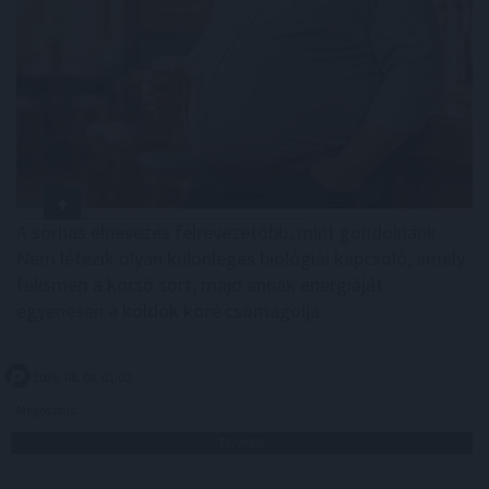
A sörhas elnevezés félrevezetőbb, mint gondolnánk.
Nem létezik olyan különleges biológiai kapcsoló, amely
felismeri a korsó sört, majd annak energiáját
egyenesen a köldök köré csomagolja.
2026. 08. 08. 01:00
Megosztás:
TOVÁBB