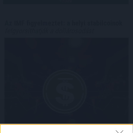
TOVÁBB
Az IMF figyelmeztet: a helyi stabilcoinok
felgyorsíthatják a dollárosodást