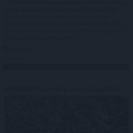
A FAO élelmiszer-alapanyagárainak referenciamutatója
enyhén emelkedett júliusban, mivel a közelmúltbeli
hőhullámok és az energiapiacon tapasztalható
dinamikák felnyomták a gabonafélék, a növényi olajok
és a cukor árát – adta hírül az ENSZ Élelmezésügyi és
Mezőgazdasági Szervezete (FAO).
2026. 08. 08. 05:00
Megosztás:
TOVÁBB
Megérkezett az eső a
Duna vízgyűjtőjére