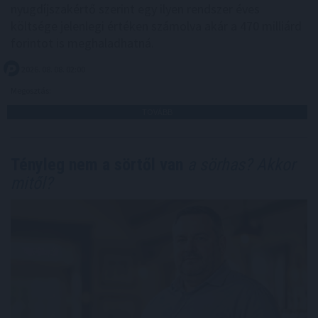
nyugdíjszakértő szerint egy ilyen rendszer éves
költsége jelenlegi értéken számolva akár a 470 milliárd
forintot is meghaladhatná.
2026. 08. 08. 02:00
Megosztás:
TOVÁBB
Tényleg nem a sörtől van
a sörhas? Akkor
mitől?