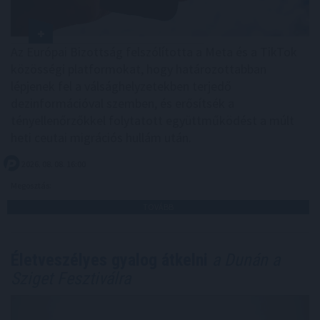
Az Európai Bizottság felszólította a Meta és a TikTok
közösségi platformokat, hogy határozottabban
lépjenek fel a válsághelyzetekben terjedő
dezinformációval szemben, és erősítsék a
tényellenőrzőkkel folytatott együttműködést a múlt
heti ceutai migrációs hullám után.
2026. 08. 08. 16:00
Megosztás:
TOVÁBB
Életveszélyes gyalog átkelni
a Dunán a
Sziget Fesztiválra