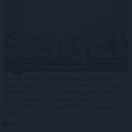
Balesetveszélyes és életveszélyes gyalog átkelni a
Dunán a Sziget Fesztiválra, a helyszínen a rendőrség
kerítést helyezett el és rendőri felügyeletet is biztosít -
közölte a kormány a hőségriasztásról közzétett
szombati 12 órai gyorsjelentésében a kormany.hu
oldalon.
2026. 08. 08. 15:00