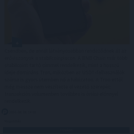
Csendben, de annál látványosabban rendeződnek át az
erőviszonyok a stabilcoinpiacon. A BNB Chain már több
stabilcoint tartó címmel rendelkezik, mint a hosszú
ideje domináns Tron, miközben az USDT-felhasználók
száma is gyors ütemben nő a hálózaton. A Tron ettől
még messze nem veszítette el vezető szerepét:
tranzakciós volumenben továbbra is óriási előnnyel
rendelkezik.
2026. 08. 08. 14:00
Megosztás:
TOVÁBB