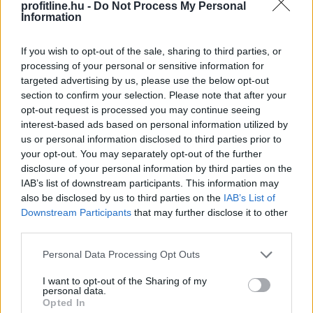
profitline.hu -
Do Not Process My Personal
Information
Elsőre logikus védekezésnek tűnhet saját, helyi
If you wish to opt-out of the sale, sharing to third parties, or
devizához kötött stabilcoint indítani a dolláralapú
processing of your personal or sensitive information for
digitális tokenek térnyerésével szemben. Az IMF szerint
targeted advertising by us, please use the below opt-out
azonban ez könnyen visszafelé sülhet el: a helyi
section to confirm your selection. Please note that after your
stabilcoinok akár még egyszerűbbé is tehetik a dollárba
opt-out request is processed you may continue seeing
interest-based ads based on personal information utilized by
való menekülést, különösen a feltörekvő piacokon, ahol
us or personal information disclosed to third parties prior to
eleve erős a devizagyengüléstől és inflációtól való
your opt-out. You may separately opt-out of the further
félelem.
disclosure of your personal information by third parties on the
IAB’s list of downstream participants. This information may
2026. 08. 08. 11:00
also be disclosed by us to third parties on the
IAB’s List of
Megosztás:
Downstream Participants
that may further disclose it to other
third parties.
TOVÁBB
Please note that this website/app uses one or more Google
Personal Data Processing Opt Outs
services and may gather and store information including but
Kétszázmillió forintos energetikai
not limited to your visit or usage behaviour. You may click to
I want to opt-out of the Sharing of my
personal data.
grant or deny consent to Google and its third-party tags to
fejlesztés kezdődött Békésen
Opted In
use your data for below specified purposes in below Google