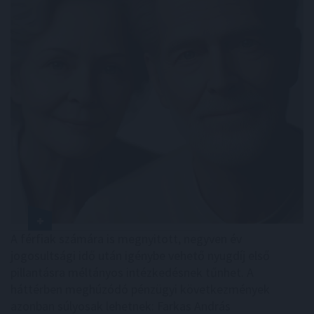
A férfiak számára is megnyitott, negyven év
jogosultsági idő után igénybe vehető nyugdíj első
pillantásra méltányos intézkedésnek tűnhet. A
háttérben meghúzódó pénzügyi következmények
azonban súlyosak lehetnek: Farkas András