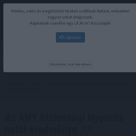
Hiteles, valós és megbízható híreket szállítunk Neked, melyekkel
nagyon sokat dolgozunk.
Kaphatunk cserébe egy LÁJK-ot? Köszönjük!
Lájkolom
Menü
Köszönöm, már like-oltam
Kezdőoldal
//
Hírek
// Az ANY Biztonsági Nyomda nettó eredménye
73 százalékkal nőtt
Az ANY Biztonsági Nyomda
nettó eredménye
73