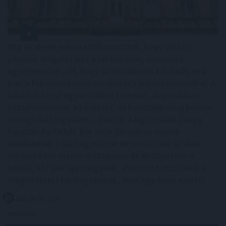
Míg év elején sokan attól tartottak, hogy idén is
jelentős drágulás lesz a lakáspiacon, mostanra
egyértelművé vált, hogy az árrobbanás kifulladt, és a
piac a fokozatos normalizálódás irányába mozdult el. A
vásárlók közül egyre többen kivárnak, alaposabban
összehasonlítják a kínálatot, és hosszabb ideig keresik
a megfelelő ingatlant – derül ki a legfrissebb Zenga
Ingatlan Radarból. Bár 2026 júliusában tovább
emelkedtek a lakóingatlanok hirdetési árai, az éves
árnövekedés üteme országosan és Budapesten is
lassult, sőt van egy megyénk, ahol most olcsóbbak a
meghirdetett lakóingatlanok, mint egy évvel ezelőtt.
2026. 08. 08. 06:00
Megosztás: