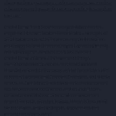
vámok hatályban maradjanak, időt hagyva az adminisztráció
számára, hogy az Egyesült Államok Legfelsőbb Bíróságához
forduljon.
Donald Trump Truth Social közösségi oldalán pénteken
megjelent állásfoglalásában élesen bírálta a bíróságot és
annak határozatát, valamint jelezte, hogy fellebbeznek,
majd meggyőződését fejezte ki, hogy a Legfelsőbb Bíróság
érvényben hagyja a vámokról szóló intézkedéseit.
Donald Trump az április 2-án bejelentett átfogó
vámintézkedéseket az elnököt intézkedési jogkörrel
felruházó nemzetközi gazdasági vészhelyzetről szóló 1977-
es törvény (International Economic Emergency Act) alapján
vezette be. Emellett az elnök hivatalba lépésekor szintén
vészhelyzetre hivatkozva hozott döntést a kábítószer-
csempészetben, elsősorban fentanil-csempészetben
érintettnek talált országok, Kanada, Mexikó és Kína elleni
büntetővámról, amivel az illegális drogkereskedelem
mérséklését kívánta elérni.