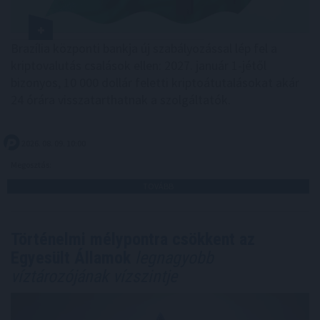
Brazília központi bankja új szabályozással lép fel a
kriptovalutás csalások ellen: 2027. január 1-jétől
bizonyos, 10 000 dollár feletti kriptoátutalásokat akár
24 órára visszatarthatnak a szolgáltatók.
2026. 08. 09. 10:00
Megosztás:
TOVÁBB
Történelmi mélypontra csökkent az
Egyesült Államok
legnagyobb
víztározójának vízszintje