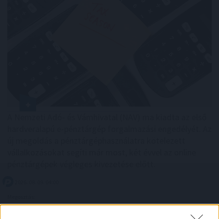
A Nemzeti Adó- és Vámhivatal (NAV) ma kiadta az első
hardveralapú e-pénztárgép forgalmazási engedélyét. Az
új megoldás a pénztárgéphasználatra kötelezett
vállalkozásokat segíti már most, két évvel az online
pénztárgépek végleges kivezetése előtt.
2026. 08. 09. 04:00
Megosztás:
TOVÁBB