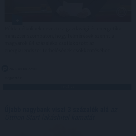
Példa nélkülinek nevezte a gazdasági és energetikai
miniszter szombaton, hogy felmérések szerint a
magyarok 84 százaléka csatlakozott az
energiarendszer terhelésének csökkentéséhez.
2026. 08. 08. 22:00
Megosztás:
TOVÁBB
Újabb nagybank viszi 3 százalék alá
az
Otthon Start lakáshitel kamatát