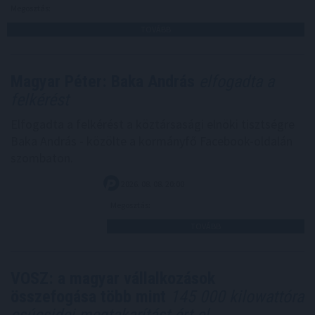
Megosztás:
TOVÁBB
Magyar Péter: Baka András
elfogadta a
felkérést
Elfogadta a felkérést a köztársasági elnöki tisztségre
Baka András - közölte a kormányfő Facebook-oldalán
szombaton.
2026. 08. 08. 20:00
Megosztás:
TOVÁBB
VOSZ: a magyar vállalkozások
összefogása több mint
145 000 kilowattóra
csúcsidei megtakarítást ért el