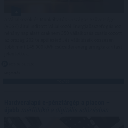
A Vállalkozók és Munkáltatók Országos Szövetsége
(VOSZ) által indított Vállalkozói Energiaösszefogáshoz
néhány nap alatt csaknem 350 vállalkozás csatlakozott
az ország 202 településéről, és vállalásaik összesen
több mint 145 000 kWh csúcsidei energiamegtakarítást
jelentettek.
2026. 08. 09. 05:00
Megosztás:
TOVÁBB
Hardveralapú e-pénztárgép a piacon –
újabb
mérföldkő a digitális adózásban