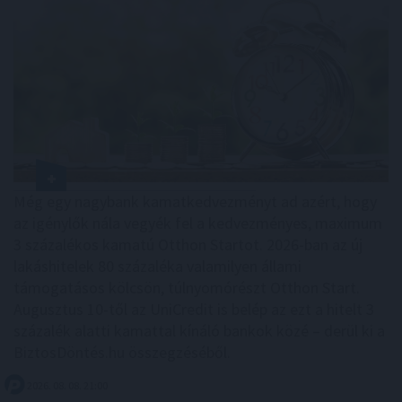
Még egy nagybank kamatkedvezményt ad azért, hogy
az igénylők nála vegyék fel a kedvezményes, maximum
3 százalékos kamatú Otthon Startot. 2026-ban az új
lakáshitelek 80 százaléka valamilyen állami
támogatásos kölcsön, túlnyomórészt Otthon Start.
Augusztus 10-től az UniCredit is belép az ezt a hitelt 3
százalék alatti kamattal kínáló bankok közé – derül ki a
BiztosDöntés.hu összegzéséből.
2026. 08. 08. 21:00