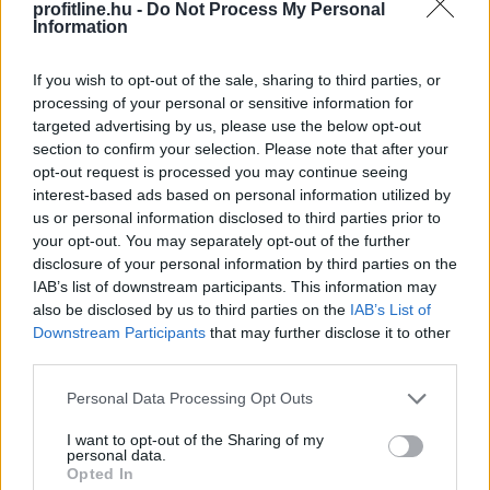
profitline.hu -
Do Not Process My Personal
Information
Esővizet tegyünk
a mosógépbe!
If you wish to opt-out of the sale, sharing to third parties, or
processing of your personal or sensitive information for
targeted advertising by us, please use the below opt-out
section to confirm your selection. Please note that after your
opt-out request is processed you may continue seeing
interest-based ads based on personal information utilized by
us or personal information disclosed to third parties prior to
your opt-out. You may separately opt-out of the further
disclosure of your personal information by third parties on the
IAB’s list of downstream participants. This information may
also be disclosed by us to third parties on the
IAB’s List of
Downstream Participants
that may further disclose it to other
third parties.
Please note that this website/app uses one or more Google
Personal Data Processing Opt Outs
services and may gather and store information including but
not limited to your visit or usage behaviour. You may click to
I want to opt-out of the Sharing of my
personal data.
grant or deny consent to Google and its third-party tags to
Esővízzel mosni vagy a WC-t öblíteni első hallásra
Opted In
use your data for below specified purposes in below Google