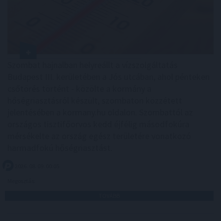
Szombat hajnalban helyreállt a vízszolgáltatás
Budapest III. kerületében a Jós utcában, ahol pénteken
csőtörés történt - közölte a kormány a
hőségriasztásról készült, szombaton közzétett
jelentésében a kormany.hu oldalon. Szombattól az
országos tisztifőorvos kedd éjfélig másodfokúra
mérsékelte az ország egész területére vonatkozó
harmadfokú hőségriasztást.
2026. 08. 09. 00:05
Megosztás:
TOVÁBB