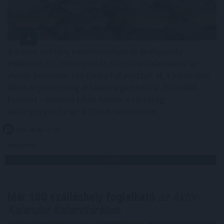
A súlyos vízhiány következtében az Aranyponty
Halászati Zrt. rétimajori és rétszilasi halastavain az
elmúlt hetekben 185 tonna hal pusztult el, a közvetlen
állományveszteség értéke megközelíti a 200 millió
forintot - mondta Lévai Ferenc a társaság
vezérigazgatója az MTI-nek szombaton.
2026. 08. 09. 07:00
Megosztás:
TOVÁBB
Már 100 szálláshely foglalható
az Aktív
Kalandor Kalandtárában