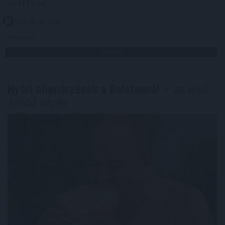
az MTI-vel.
2026. 08. 08. 19:00
Megosztás:
TOVÁBB
Nyári ellenőrzések a Balatonnál
– az első
félidő végén