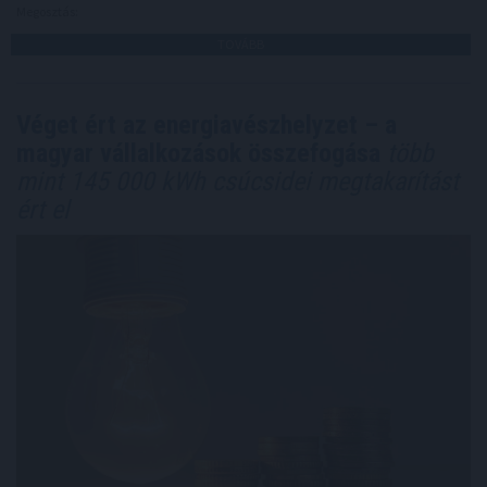
Megosztás:
TOVÁBB
Véget ért az energiavészhelyzet – a
magyar vállalkozások összefogása
több
mint 145 000 kWh csúcsidei megtakarítást
ért el