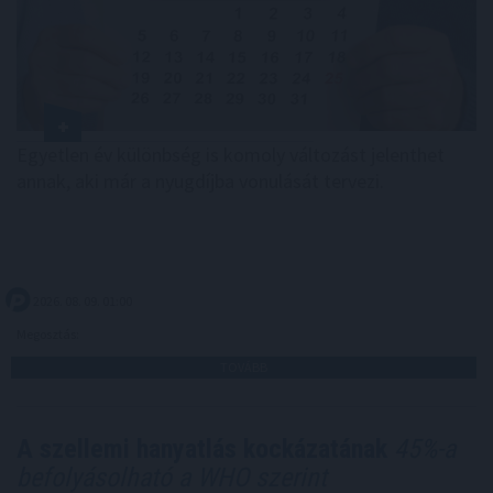
Egyetlen év különbség is komoly változást jelenthet
annak, aki már a nyugdíjba vonulását tervezi.
2026. 08. 09. 01:00
Megosztás:
TOVÁBB
A szellemi hanyatlás kockázatának
45%-a
befolyásolható a WHO szerint