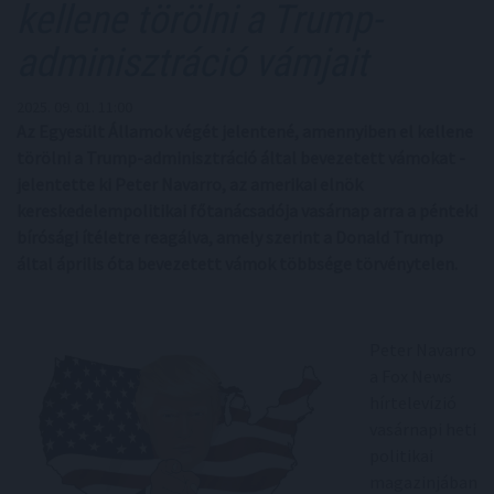
kellene törölni a Trump-
adminisztráció vámjait
2025. 09. 01. 11:00
Az Egyesült Államok végét jelentené, amennyiben el kellene
törölni a Trump-adminisztráció által bevezetett vámokat -
jelentette ki Peter Navarro, az amerikai elnök
kereskedelempolitikai főtanácsadója vasárnap arra a pénteki
bírósági ítéletre reagálva, amely szerint a Donald Trump
által április óta bevezetett vámok többsége törvénytelen.
Peter Navarro
a Fox News
hírtelevízió
vasárnapi heti
politikai
magazinjában