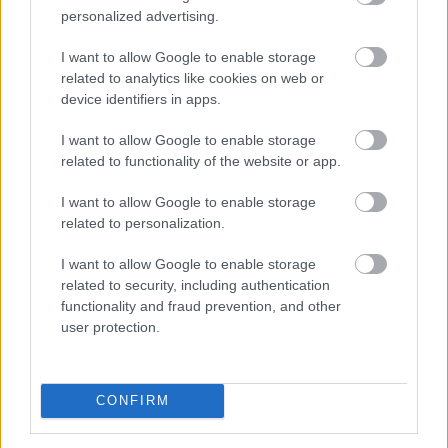
personalized advertising.
I want to allow Google to enable storage
related to analytics like cookies on web or
device identifiers in apps.
I want to allow Google to enable storage
related to functionality of the website or app.
I want to allow Google to enable storage
related to personalization.
I want to allow Google to enable storage
Egy korszerű háztartási légkondicionáló nem
related to security, including authentication
feltétlenül számít nagy energiafalónak, ám a helytelen
functionality and fraud prevention, and other
használat könnyen több tízezer, szélsőséges esetben
user protection.
akár 100 000 forintot meghaladó felesleges kiadást
okozhat.
CONFIRM
2026. 08. 09. 02:00
Megosztás: