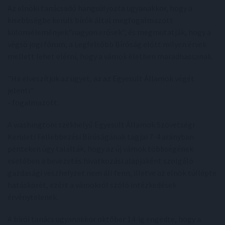
Az elnöki tanácsadó hangsúlyozta ugyanakkor, hogy a
kisebbségbe került bírók által megfogalmazott
különvélemények"nagyon erősek", és megmutatják, hogy a
végső jogi fórum, a Legfelsőbb Bíróság előtt milyen érvek
mellett lehet elérni, hogy a vámok életben maradhassanak.
"Ha elveszítjük az ügyet, az az Egyesült Államok végét
jelenti"
- fogalmazott.
A washingtoni székhelyű Egyesült Államok Szövetségi
Kerületi Fellebbezési Bíróságának tagjai 7-4 arányban
pénteken úgy találták, hogy az új vámok többségének
esetében a bevezetés hivatkozási alapjaként szolgáló
gazdasági vészhelyzet nem áll fenn, illetve az elnök túllépte
hatáskörét, ezért a vámokról szóló intézkedések
érvénytelenek.
A bírói tanács ugyanakkor október 14-ig engedte, hogy a