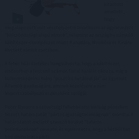
kitartott
amellett,
hogy
megalapozott volt vészhelyzetre hivatkozni az úgynevezett
"kölcsönösségi alapú vámok", valamint az országba irányuló
kábítószer-csempészet miatt Kanadára, Mexikóra és Kínára
kivetett vámok esetében.
A fehér házi illetékes hangsúlyozta, hogy a kábítószer,
elsősorban a fentanil számos fiatal halálát okozza, míg a
külkereskedelmi hiány "pusztító hatással jár" az Egyesült
Államok gazdaságára, aminek kezelésére a vám
importszabályozó eszközként szolgál.
Peter Navarro a szövetségi fellebbezési bíróság pénteken
hozott határozatát "pártos igazságtalanságnak" mondta. A
határozatot mellett szavazó bírákat "taláros
politikusoknak" nevezte, és kijelentette, hogy a hétből hat
bíró demokrata párti.