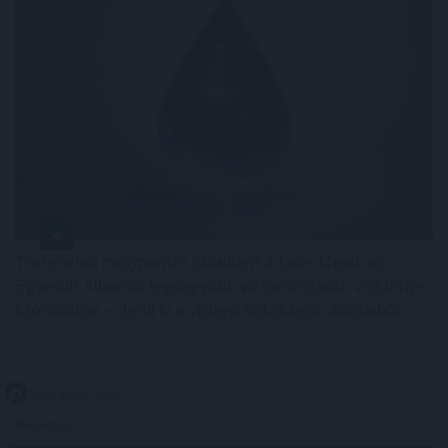
Történelmi mélypontra csökkent a Lake Mead, az
Egyesült Államok legnagyobb víztározójának vízszintje
szombaton – derül ki a vízügyi hatóságok adataiból.
2026. 08. 09. 09:00
Megosztás: