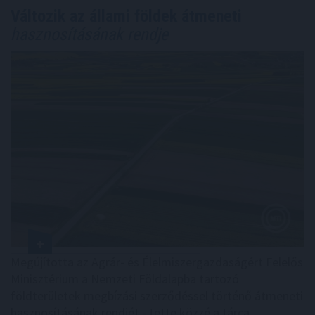
Változik az állami földek átmeneti
hasznosításának rendje
Megújította az Agrár- és Élelmiszergazdaságért Felelős
Minisztérium a Nemzeti Földalapba tartozó
földterületek megbízási szerződéssel történő átmeneti
hasznosításának rendjét - tette közzé a tárca