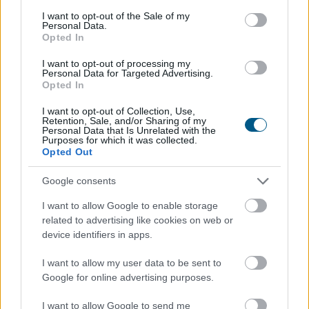
szokatlannak tűnhet, pedig egy megfelelően kialakított
consent section.
I want to opt-out of the Sale of my
esővízhasznosító rendszerrel egy családi ház
Personal Data.
vezetékesvíz-fogyasztásának akár 57 százaléka is
Opted In
kiváltható.
I want to opt-out of processing my
Personal Data for Targeted Advertising.
2026. 08. 09. 03:00
Opted In
Megosztás:
I want to opt-out of Collection, Use,
TOVÁBB
Retention, Sale, and/or Sharing of my
Personal Data that Is Unrelated with the
Purposes for which it was collected.
Opted Out
100.000 forint is lehet a klíma otthoni
Google consents
költsége, ha rosszul van beállítva?
I want to allow Google to enable storage
related to advertising like cookies on web or
device identifiers in apps.
I want to allow my user data to be sent to
Google for online advertising purposes.
I want to allow Google to send me