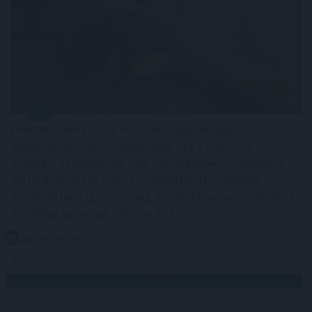
Félidőhöz érkezett a NAV idei balatoni nyári
ellenőrzéssorozata. Július eleje óta a revizorok
Somogy, Veszprém és Zala vármegyében vizsgálják a
legforgalmasabb nyári szolgáltatókat. A kiemelt
akcióban húsz igazgatóság munkatársai vesznek részt,
az eddigi egyenleg: lehetne jobb is!
2026. 08. 08. 18:00
Megosztás:
TOVÁBB