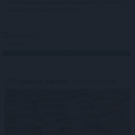
miatt ideiglenesen elrendelt intézkedéseit - közölte a
társaság a honlapján szombaton.
2026. 08. 09. 08:00
Megosztás:
TOVÁBB
185 tonna hal pusztult
el Rétimajorban