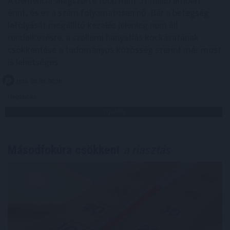
A demencia világszerte több mint 57 millió embert
érint, és ez a szám folyamatosan nő. Bár a betegség
lefolyását megállító kezelés jelenleg nem áll
rendelkezésre, a szellemi hanyatlás kockázatának
csökkentése a tudományos közösség szerint már most
is lehetséges.
2026. 08. 09. 00:30
Megosztás:
TOVÁBB
Másodfokúra csökkent
a riasztás