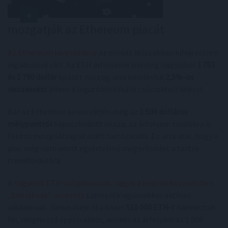
mozgatják az Ethereum piacát
Az Ethereum kereskedése
az elmúlt időszakban kifejezetten
ingadozóvá vált. Az ETH árfolyama jelenleg nagyjából
1 783
és 1 790 dollár
között mozog, ami körülbelül
2,5%-os
visszaesést
jelent a legutóbbi lokális csúcsokhoz képest.
Bár az Ethereum június elején még az
1 500 dolláros
mélypontról
kapaszkodott vissza, az árfolyam továbbra is
fontos mozgóátlagok alatt tartózkodik. Ez arra utal, hogy a
piac még nem adott egyértelmű megerősítést a tartós
trendfordulóra.
A
nagyobb ETH-tulajdonosok, vagyis a kriptós köznyelvben
„bálnáknak” nevezett
szereplők ugyanakkor aktívan
vásárolnak. Június eleje óta közel
510 000 ETH-t
halmoztak
fel, méghozzá éppen akkor, amikor az árfolyam az 1 500