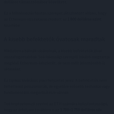
dolláros támaszzónához közelített.
Ez a felhalmozás fontos szerepet játszhatott abban, hogy
az Ethereum visszakapaszkodott az
1 800 dolláros szint
közelébe.
A kisebb befektetők óvatosak maradtak
Miközben a bálnák vásárolnak, a kisebb befektetők jóval
visszafogottabbak. Sok lakossági szereplő inkább megtartja
meglévő Ethereum-készletét, de nem indít jelentősebb új
vételeket.
Ez tipikus kivárásos piaci helyzetet jelez. A befektetők nem
feltétlenül pesszimisták, de egyelőre erősebb technikai vagy
fundamentális megerősítésre várnak.
Ted kriptoelemző szerint az ETH számára kulcsfontosságú,
hogy az árfolyam továbbra is az
1 700–1 750 dolláros sáv