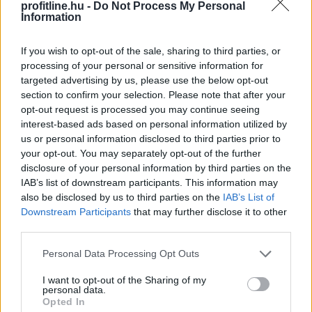
profitline.hu -
Do Not Process My Personal
Information
2026. 08. 08. 17:00
Megosztás:
If you wish to opt-out of the sale, sharing to third parties, or
TOVÁBB
processing of your personal or sensitive information for
targeted advertising by us, please use the below opt-out
section to confirm your selection. Please note that after your
Az EU fokozott tényellenőrzést vár
el a
opt-out request is processed you may continue seeing
interest-based ads based on personal information utilized by
Metától és a TikToktól
us or personal information disclosed to third parties prior to
your opt-out. You may separately opt-out of the further
disclosure of your personal information by third parties on the
IAB’s list of downstream participants. This information may
also be disclosed by us to third parties on the
IAB’s List of
Downstream Participants
that may further disclose it to other
third parties.
Please note that this website/app uses one or more Google
Personal Data Processing Opt Outs
services and may gather and store information including but
not limited to your visit or usage behaviour. You may click to
I want to opt-out of the Sharing of my
personal data.
grant or deny consent to Google and its third-party tags to
Opted In
use your data for below specified purposes in below Google