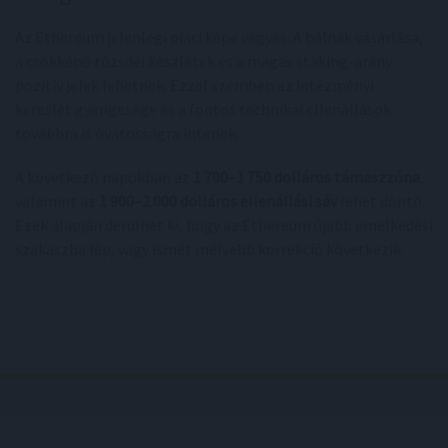
Az Ethereum jelenlegi piaci képe vegyes. A bálnák vásárlása,
a csökkenő tőzsdei készletek és a magas staking-arány
pozitív jelek lehetnek. Ezzel szemben az intézményi
kereslet gyengesége és a fontos technikai ellenállások
továbbra is óvatosságra intenek.
A következő napokban az
1 700–1 750 dolláros támaszzóna
,
valamint az
1 900–2 000 dolláros ellenállási sáv
lehet döntő.
Ezek alapján derülhet ki, hogy az Ethereum újabb emelkedési
szakaszba lép, vagy ismét mélyebb korrekció következik.