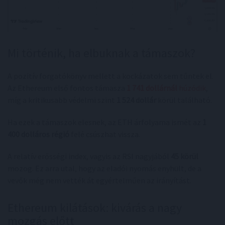
Mi történik, ha elbuknak a támaszok?
A pozitív forgatókönyv mellett a kockázatok sem tűntek el.
Az Ethereum első fontos támasza
1 741 dollárnál
húzódik
,
míg a kritikusabb védelmi szint
1 524 dollár
körül található.
Ha ezek a támaszok elesnek, az ETH árfolyama ismét az
1
400 dolláros régió
felé csúszhat vissza.
A relatív erősségi index, vagyis az RSI nagyjából
45 körül
mozog. Ez arra utal, hogy az eladói nyomás enyhült, de a
vevők még nem vették át egyértelműen az irányítást.
Ethereum kilátások: kivárás a nagy
mozgás előtt