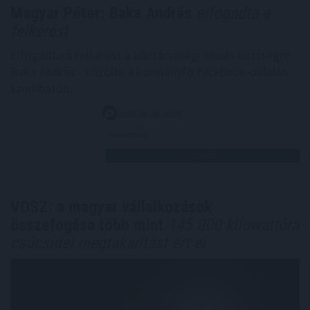
Magyar Péter: Baka András
elfogadta a
felkérést
Elfogadta a felkérést a köztársasági elnöki tisztségre
Baka András - közölte a kormányfő Facebook-oldalán
szombaton.
2026. 08. 08. 20:00
Megosztás:
TOVÁBB
VOSZ: a magyar vállalkozások
összefogása több mint
145 000 kilowattóra
csúcsidei megtakarítást ért el