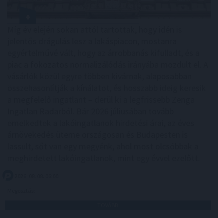
Míg év elején sokan attól tartottak, hogy idén is
jelentős drágulás lesz a lakáspiacon, mostanra
egyértelművé vált, hogy az árrobbanás kifulladt, és a
piac a fokozatos normalizálódás irányába mozdult el. A
vásárlók közül egyre többen kivárnak, alaposabban
összehasonlítják a kínálatot, és hosszabb ideig keresik
a megfelelő ingatlant – derül ki a legfrissebb Zenga
Ingatlan Radarból. Bár 2026 júliusában tovább
emelkedtek a lakóingatlanok hirdetési árai, az éves
árnövekedés üteme országosan és Budapesten is
lassult, sőt van egy megyénk, ahol most olcsóbbak a
meghirdetett lakóingatlanok, mint egy évvel ezelőtt.
2026. 08. 08. 06:00
Megosztás:
TOVÁBB