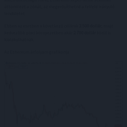
áttörni ezt a zónát, az megerősíthetné a felfelé irányuló
lendületet.
Ebben az esetben a következő célárak
2 500 dollár
, majd
kedvezőbb piaci környezetben akár
2 700 dollár
körül is
kialakulhatnak.
Az Ethereum árfolyam grafikonja