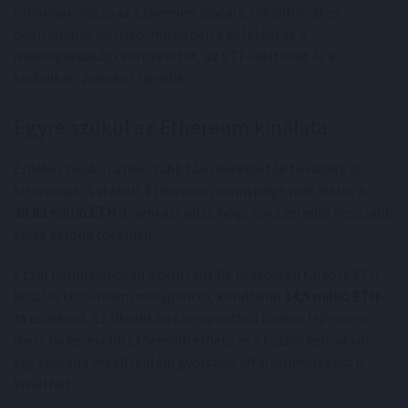
rohannak vissza az Ethereum piacára. Inkább óvatos
pozicionálás látható, miközben a befektetők a
makrogazdasági környezetet, az ETF-adatokat és a
technikai szinteket figyelik.
Egyre szűkül az Ethereum kínálata
Érdekes módon a hosszabb távú befektetők továbbra is
kitartanak. A stakelt Ethereum mennyisége már elérte a
39,83 millió ETH-t
, ami azt jelzi, hogy sok szereplő hosszabb
távra zárolja tokenjeit.
Ezzel párhuzamosan a centralizált tőzsdéken tartott ETH-
készlet történelmi mélypontra, körülbelül
14,5 millió ETH-
ra
csökkent. Ez likviditási szempontból fontos fejlemény,
mert ha kevesebb Ethereum érhető el a tőzsdéken, akkor
egy erősebb vételi hullám gyorsabb árfolyammozgást is
kiválthat.