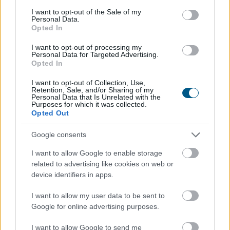
consent section.
I want to opt-out of the Sale of my
Personal Data.
Opted In
Az Európai Bizottság felszólította a Meta és a TikTok
közösségi platformokat, hogy határozottabban
I want to opt-out of processing my
lépjenek fel a válsághelyzetekben terjedő
Personal Data for Targeted Advertising.
Opted In
dezinformációval szemben, és erősítsék a
tényellenőrzőkkel folytatott együttműködést a múlt
I want to opt-out of Collection, Use,
Retention, Sale, and/or Sharing of my
heti ceutai migrációs hullám után.
Personal Data that Is Unrelated with the
Purposes for which it was collected.
2026. 08. 08. 16:00
Opted Out
Megosztás:
Google consents
TOVÁBB
I want to allow Google to enable storage
related to advertising like cookies on web or
device identifiers in apps.
Életveszélyes gyalog átkelni
a Dunán a
Sziget Fesztiválra
I want to allow my user data to be sent to
Google for online advertising purposes.
I want to allow Google to send me