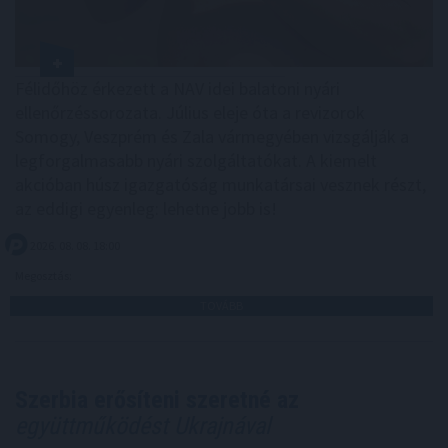
Félidőhöz érkezett a NAV idei balatoni nyári
ellenőrzéssorozata. Július eleje óta a revizorok
Somogy, Veszprém és Zala vármegyében vizsgálják a
legforgalmasabb nyári szolgáltatókat. A kiemelt
akcióban húsz igazgatóság munkatársai vesznek részt,
az eddigi egyenleg: lehetne jobb is!
2026. 08. 08. 18:00
Megosztás:
TOVÁBB
Szerbia erősíteni szeretné az
együttműködést Ukrajnával