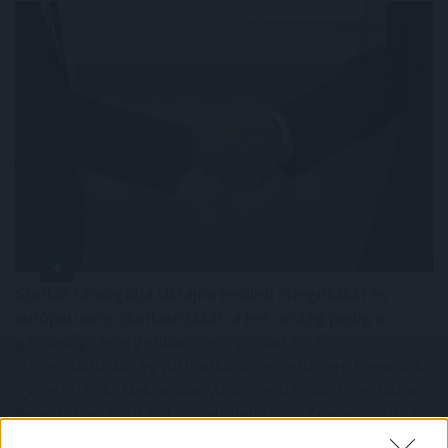
Szerbia támogatja Ukrajna területi integritását és
európai uniós csatlakozását, a két ország pedig a
gazdasági, energetikai, mezőgazdasági és
infrastrukturális együttműködés erősítésére törekszik
- jelentette ki Aleksandar Vucic szerb elnök szombaton
Belgrádban, miután tárgyalt Volodimir Zelenszkij ukrán
államfővel.