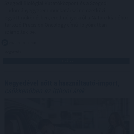
Szegedi Biológiai Kutatóközpont és a Szegedi
Tudományegyetem munkatársai nemzetközi
együttműködésben, eredményeikről a Nature kiadóhoz
tartozó Precision Oncology című folyóiratban
számoltak be.
2026. 08. 08. 13:00
Megosztás:
TOVÁBB
Negyedével nőtt a használtautó-import,
csökkenőben az itthoni árak