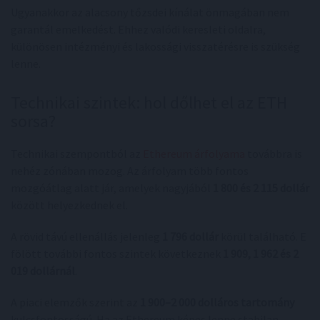
Ugyanakkor az alacsony tőzsdei kínálat önmagában nem
garantál emelkedést. Ehhez valódi keresleti oldalra,
különösen intézményi és lakossági visszatérésre is szükség
lenne.
Technikai szintek: hol dőlhet el az ETH
sorsa?
Technikai szempontból az
Ethereum árfolyama
továbbra is
nehéz zónában mozog. Az árfolyam több fontos
mozgóátlag alatt jár, amelyek nagyjából
1 800 és 2 115 dollár
között helyezkednek el.
A rövid távú ellenállás jelenleg
1 796 dollár
körül található. E
fölött további fontos szintek következnek
1 909, 1 962 és 2
019 dollárnál
.
A piaci elemzők szerint az
1 900–2 000 dolláros tartomány
kulcsfontosságú. Ha az Ethereum képes lenne stabilan