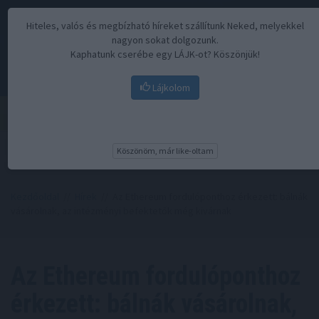
Hiteles, valós és megbízható híreket szállítunk Neked, melyekkel
nagyon sokat dolgozunk.
Kaphatunk cserébe egy LÁJK-ot? Köszönjük!
Lájkolom
Menü
Köszönöm, már like-oltam
Kezdőoldal
//
Hírek
// Az Ethereum fordulóponthoz érkezett: bálnák
vásárolnak, az intézményi befektetők még kivárnak
Az Ethereum fordulóponthoz
érkezett: bálnák vásárolnak,