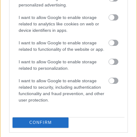
personalized advertising.
I want to allow Google to enable storage
related to analytics like cookies on web or
device identifiers in apps.
I want to allow Google to enable storage
related to functionality of the website or app.
I want to allow Google to enable storage
related to personalization.
Balesetveszélyes és életveszélyes gyalog átkelni a
I want to allow Google to enable storage
Dunán a Sziget Fesztiválra, a helyszínen a rendőrség
related to security, including authentication
kerítést helyezett el és rendőri felügyeletet is biztosít -
functionality and fraud prevention, and other
közölte a kormány a hőségriasztásról közzétett
user protection.
szombati 12 órai gyorsjelentésében a kormany.hu
oldalon.
CONFIRM
2026. 08. 08. 15:00
Megosztás: