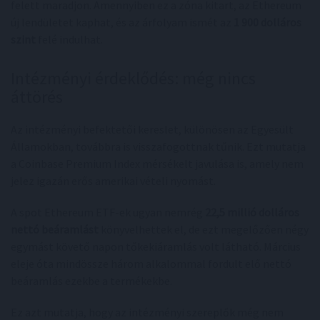
felett maradjon. Amennyiben ez a zóna kitart, az Ethereum
új lendületet kaphat, és az árfolyam ismét az
1 900 dolláros
szint
felé indulhat.
Intézményi érdeklődés: még nincs
áttörés
Az intézményi befektetői kereslet, különösen az Egyesült
Államokban, továbbra is visszafogottnak tűnik. Ezt mutatja
a Coinbase Premium Index mérsékelt javulása is, amely nem
jelez igazán erős amerikai vételi nyomást.
A spot Ethereum ETF-ek ugyan nemrég
22,5 millió dolláros
nettó beáramlást
könyvelhettek el, de ezt megelőzően négy
egymást követő napon tőkekiáramlás volt látható. Március
eleje óta mindössze három alkalommal fordult elő nettó
beáramlás ezekbe a termékekbe.
Ez azt mutatja, hogy az intézményi szereplők még nem