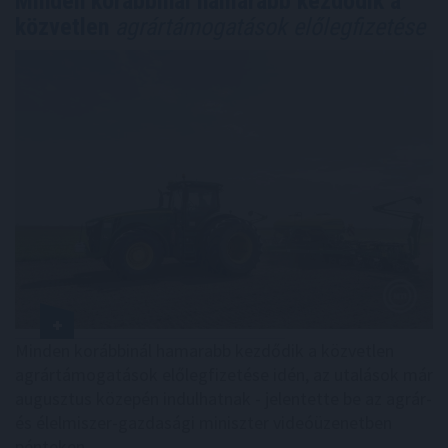
Minden korábbinál hamarabb kezdődik a
közvetlen
agrártámogatások előlegfizetése
Minden korábbinál hamarabb kezdődik a közvetlen
agrártámogatások előlegfizetése idén, az utalások már
augusztus közepén indulhatnak - jelentette be az agrár-
és élelmiszer-gazdasági miniszter videóüzenetben
pénteken.