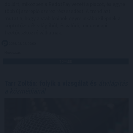
dollárt, miközben a RedotPay vezeti a piacot, és egyre
több új szereplő szerez részesedést. A trend azt
mutatja, hogy a stabilcoinok egyre inkább kilépnek a
kriptotőzsdék világából, és valódi, mindennapi
fizetőeszközzé válhatnak.
2026. 08. 08. 09:00
Megosztás:
TOVÁBB
Tarr Zoltán: folyik a vizsgálat és
átvilágítás
a közmédiánál