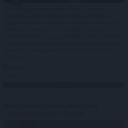
Elsőre logikus védekezésnek tűnhet saját, helyi
devizához kötött stabilcoint indítani a dolláralapú
digitális tokenek térnyerésével szemben. Az IMF szerint
azonban ez könnyen visszafelé sülhet el: a helyi
stabilcoinok akár még egyszerűbbé is tehetik a dollárba
való menekülést, különösen a feltörekvő piacokon, ahol
eleve erős a devizagyengüléstől és inflációtól való
félelem.
2026. 08. 08. 11:00
Megosztás:
TOVÁBB
Kétszázmillió forintos energetikai
fejlesztés kezdődött Békésen