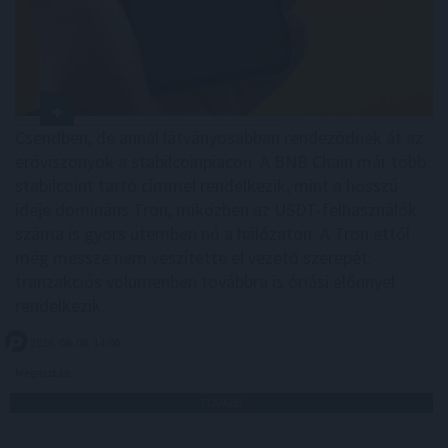
Csendben, de annál látványosabban rendeződnek át az
erőviszonyok a stabilcoinpiacon. A BNB Chain már több
stabilcoint tartó címmel rendelkezik, mint a hosszú
ideje domináns Tron, miközben az USDT-felhasználók
száma is gyors ütemben nő a hálózaton. A Tron ettől
még messze nem veszítette el vezető szerepét:
tranzakciós volumenben továbbra is óriási előnnyel
rendelkezik.
2026. 08. 08. 14:00
Megosztás:
TOVÁBB