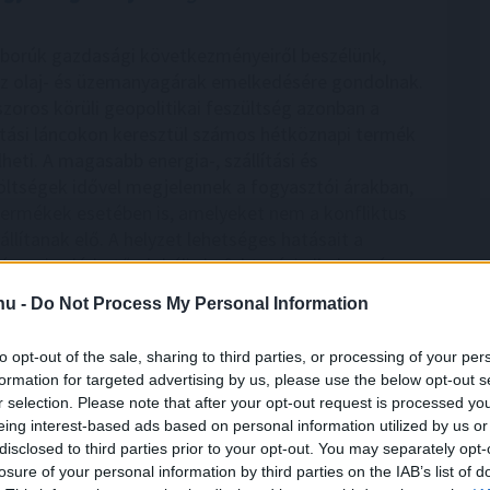
borúk gazdasági következményeiről beszélünk,
z olaj- és üzemanyagárak emelkedésére gondolnak.
zoros körüli geopolitikai feszültség azonban a
látási láncokon keresztül számos hétköznapi termék
lheti. A magasabb energia-, szállítási és
ltségek idővel megjelennek a fogyasztói árakban,
ermékek esetében is, amelyeket nem a konfliktus
llítanak elő. A helyzet lehetséges hatásait a
gon is elérhető globális befektetési alkalmazás, az
ője, Leisztner Dávid elemezte.
.hu -
Do Not Process My Personal Information
9:00
Megosztás:
TOVÁBB
to opt-out of the sale, sharing to third parties, or processing of your per
formation for targeted advertising by us, please use the below opt-out s
r selection. Please note that after your opt-out request is processed y
ó nyer, kifelé
tolódik a drágább
eing interest-based ads based on personal information utilized by us or
disclosed to third parties prior to your opt-out. You may separately opt-
losure of your personal information by third parties on the IAB’s list of
 a drágább ingatlanok földrajza: a 100 millió forint