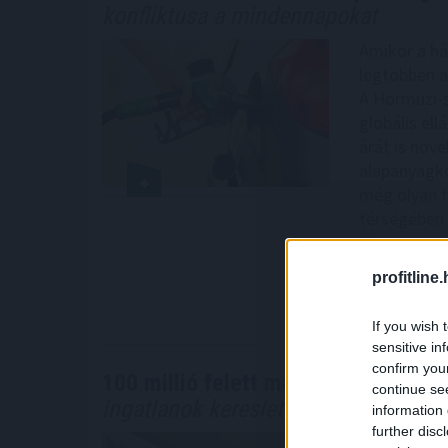
konfliktusa a mindennapokat
Amikor a há
legtöbben a
A Hormuzi-s
globális el
árát is növe
alapanyagkö
még olyan t
térségében á
Magyarorszá
XTB szakért
profitline
2026. 08. 06. 1
If you wish 
sensitive in
confirm you
100 millió felett már az agglomeráci
continue se
ingatlanok kereslete
information 
further disc
Átrendeződik