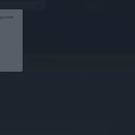
Belépés
lgozunk.
BOR
BIRS
Kalkulátorok
Legnépszerűbb híreink