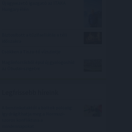
Új ügyvezető igazgató az ITAKA
Hungary élén
Biztosított a tűzifaellátás a téli
időszakra
Csökken a Tisza-tó vízszintje
Magánforrásból épül új gyalogoshíd
az Óbudai-szigetre
Legfrissebb híreink
A benzinkutaktól a boltok polcaiig:
így drágíthatja meg a Hormuzi-
szoros konfliktusa a
mindennapokat