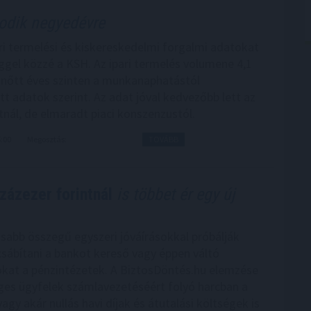
dik negyedévre
pari termelési és kiskereskedelmi forgalmi adatokat
ggel közzé a KSH. Az ipari termelés volumene 4,1
 nőtt éves szinten a munkanaphatástól
tt adatok szerint. Az adat jóval kedvezőbb lett az
tnál, de elmaradt piaci konszenzustól.
6:00
Megosztás:
TOVÁBB
százezer forintnál
is többet ér egy új
abb összegű egyszeri jóváírásokkal próbálják
ábítani a bankot kereső vagy éppen váltó
okat a pénzintézetek. A BiztosDöntés.hu elemzése
éges ügyfelek számlavezetéséért folyó harcban a
vagy akár nullás havi díjak és átutalási költségek is