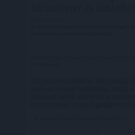
tűzszünetet és túszalkut
2025. 01. 19. 00:05
Az izraeli biztonságpolitikai kabinet jóváhagyta a
jelentette be a miniszterelnöki hivatal.
A kabinet négyórás tanácskozás után döntött a K
elfogadásáról.
"
Az összes politikai, biztonsági
után és annak tudatában, hogy a 
háborús célok elérését, a biztons
kormánynak, hogy fogadják el a 
- áll a miniszterelnöki hivatal közleményében.
Itamár Bengvír nemzetbiztonsági miniszter, a Zsi