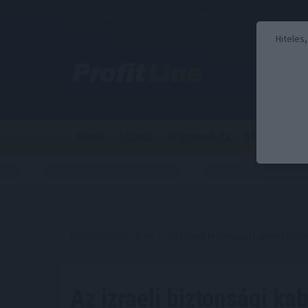
2026. augusztus 6., csütörtök - Berta
Hiteles
Hírek
Tőzsde
Kriptovaluta
Stabilcoin
Kezdőoldal
//
Hírek
// Az izraeli biztonsági kabinet jóvá
Az izraeli biztonsági ka