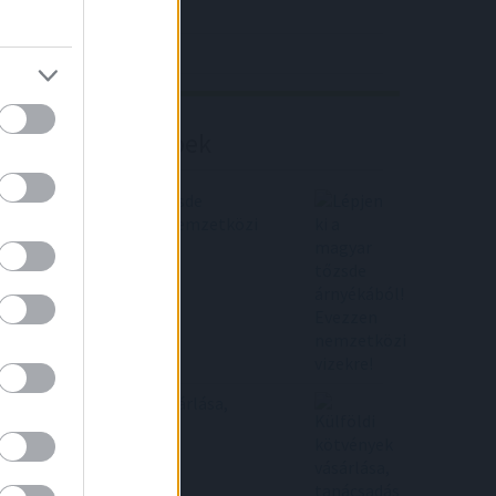
4IG elemzés
Richter elemzés
Befektetési tippek
Lépjen ki a magyar tőzsde
árnyékából! Evezzen nemzetközi
vizekre!
Külföldi kötvények vásárlása,
tanácsadás