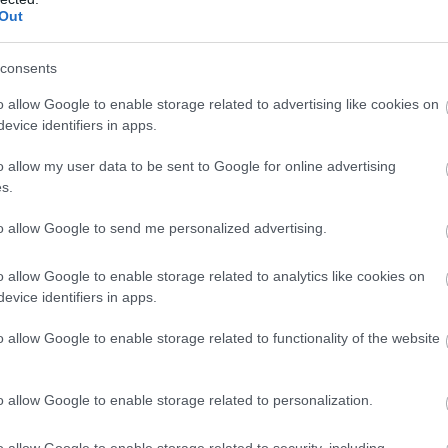
y kiszámítható vagy legalább kiegészítő jövedelem.
Out
7:15
Megosztás:
TOVÁBB
consents
o allow Google to enable storage related to advertising like cookies on
evice identifiers in apps.
t
és a forint árfolyamát is sújtja
o allow my user data to be sent to Google for online advertising
endkívüli nyári aszály már messze túlmutat a
s.
ág problémáin. Egyre inkább makrogazdasági
válik. A Duna budapesti vízszintje történelmi
to allow Google to send me personalized advertising.
llyedt, ami ellehetetlenítette a hajózást, a hűtővíz
g arra kényszerítette a paksi atomerőművet, hogy
o allow Google to enable storage related to analytics like cookies on
evice identifiers in apps.
a minimális szintre csökkentse. A közútra terelt
s és a hazai villamosenergia-termelés visszaesése a
o allow Google to enable storage related to functionality of the website
i nyári fogyasztás mellett jelentősen növeli az
rtot. Ez újabb inflációs nyomást okozhat, ami
heti a Magyar Nemzeti Bank számára a
o allow Google to enable storage related to personalization.
ntési ciklus folytatását és a forintra is kedvezőtlen
et - áll a nemzetközi fizetések és devizapiaci
o allow Google to enable storage related to security, including