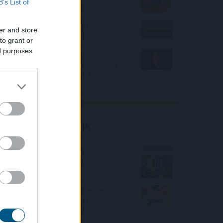
B’s List of
módok összehasonlítása 2026-ban
A Duna Paksnál az elmúlt 24 órában
er and store
négy centimétert emelkedett
to grant or
ed purposes
Miközben mások kivonulnak
Európából, Makón terjeszkedik az
alumíniumdobozok globális
piacvezetője
Friss elemzéseink
Fokozatos kamatcsökkentést
támogatnak az amerikai
jegybankárok
Örülhetnek a Richter befektetők -
piaci konszenzus feletti számokat
közölt a tőzsdei vállalat