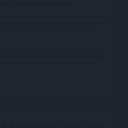
elnöke a megállapodás ellen szavazott.
n a szombat ünnepének érkezése ellenére, de várhatóan
rül, hogy már vasárnap Izraelbe érkezhessenek az első
meg kell tárgyalnia az ellene benyújtott esetleges
adlábra helyeznek számos olyan palesztin rabot, akik
ldozatok családtagjai várhatóan ennek megakadályozását
ések szerint várhatóan elutasítja majd kérésüket.
így drágíthatja
meg a Hormuzi-szoros