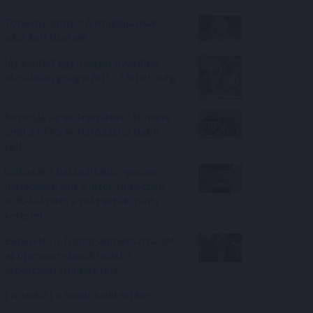
Törvényi döntés! A nyugdíjasnak
adót kell fizetnie
Így kaphat egy magyar nyugdíjas
olcsóbban gyógyszert - 7 lehetőség
Betiltják az air fryer-eket? Minden,
amit a PFAS-korlátozásról tudni
kell
Változás a használtautó-piacon:
meredeken esik a dízel, miközben
30%-kal nőtt a zöld autók iránti
kereslet
Beperelte a Trump-adminisztrációt
az új importvámok miatt a
szövetségi államok fele
Erősödött a forint kedd estére