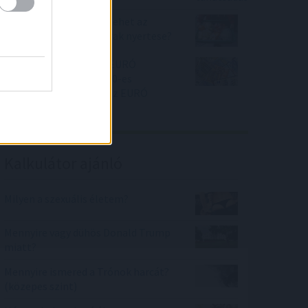
AEGON Alapkezelő: Ki lehet az
emelkedő élelmiszerárak nyertese?
Ne kapkodjunk a nyári EURÓ
megvásárlásával?! A 370-es
szintekig csökkenhet az EURÓ
árfolyama
Kalkulátor ajánló
Milyen a szexuális életem?
Mennyire vagy dühös Donald Trump
miatt?
Mennyire ismered a Trónok harcát?
(közepes szint)