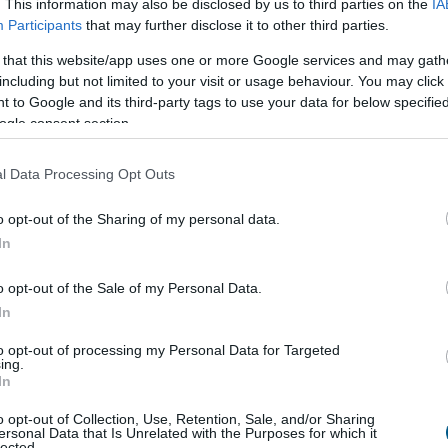
. This information may also be disclosed by us to third parties on the
IA
tlanok iránti kereslet a főváros helyett egyre inkább
Participants
that may further disclose it to other third parties.
áció felé fordul. A Duna House első féléves
 that this website/app uses one or more Google services and may gath
 adatai szerint ebben az ársávban Budapest
including but not limited to your visit or usage behaviour. You may click 
 egy év alatt 57-ről 48 százalékra csökkent, míg
 to Google and its third-party tags to use your data for below specifi
yéé 24-ről 33 százalékra nőtt. A háttérben egyszerű
ogle consent section.
anabból a pénzből az agglomerációban nagyobb
sárolható.
l Data Processing Opt Outs
8:00
Megosztás:
TOVÁBB
o opt-out of the Sharing of my personal data.
In
zt keresni?
o opt-out of the Sale of my Personal Data.
hagyományosan a munkától való elszakadás
In
 digitális gazdaság azonban alaposan átírta ezt a
to opt-out of processing my Personal Data for Targeted
ár több olyan bevételi lehetőség létezik, amelyhez
ing.
In
y laptop, internetkapcsolat és naponta néhány
 A cél persze nem az, hogy a pihenés második
o opt-out of Collection, Use, Retention, Sale, and/or Sharing
ltozzon, hanem az, hogy az utazás mellett is
ersonal Data that Is Unrelated with the Purposes for which it
lected.