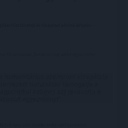
 gázai tűzszünetet és túszalkut péntek délután -
atar fővárosában, Dohában már aláírt egyezmény
 és humanitárius szempont vizsgálata
tervezett tranzakció támogatja a
ágpolitikai kabinet azt javasolta a
javasolt egyezményt
"
dó Erő nevű párt elnöke és Becalel Szmotrics