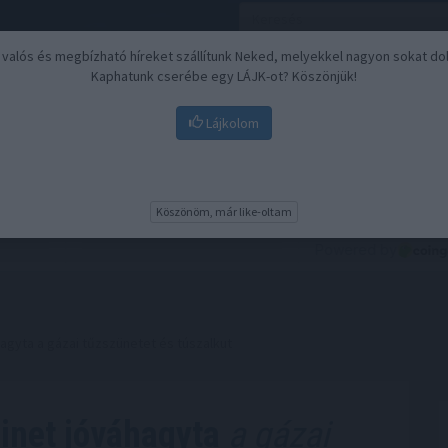
, valós és megbízható híreket szállítunk Neked, melyekkel nagyon sokat do
Kaphatunk cserébe egy LÁJK-ot? Köszönjük!
Lájkolom
Nyugdíj
Biztosítási befektetések
BU
Köszönöm, már like-oltam
hagyta a gázai tűzszünetet és túszalkut
binet jóváhagyta
a gázai