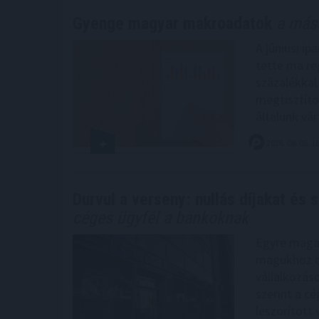
Gyenge magyar makroadatok
a máso
A júniusi i
tette ma re
százalékkal
megtisztíto
általunk vár
2026. 08. 06. 1
Durvul a verseny: nullás díjakat és 
céges ügyfél a bankoknak
Egyre magas
magukhoz cs
vállalkozás
szerint a c
leszorított 