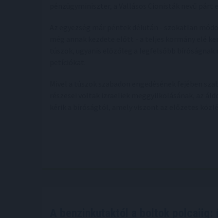
pénzügyminiszter, a Vallásos Cionisták nevű párt 
Az egyezség már péntek délután - szokatlan módo
még annak kezdete előtt - a teljes kormány elé ke
túszok, ugyanis előzőleg a legfelsőbb bíróságnak 
petíciókat.
Mivel a túszok szabadon engedésének fejében szab
részesei voltak izraeliek meggyilkolásának, az á
kérik a bíróságtól, amely viszont az előzetes közl
A benzinkutaktól a boltok polcaiig: 