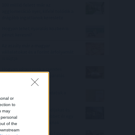
100 millió felett már az
agglomeráció nyer, kifelé tolódik a
drágább ingatlanok kereslete
Hogyan lehet nyaralás közben is
pénzt keresni?
Az aszály már a magyar
vállalatokat és a forint árfolyamát
is sújtja
Hogyan válasszunk a csendes
elvonulás és a pörgős nyaralás
között
Gyenge magyar makroadatok a
sonal or
második negyedévre
ection to
Durvul a verseny: nullás díjakat és
ou may
százezer forintnál is többet ér egy
 personal
új céges ügyfél a bankoknak
out of the
 downstream
A legjobb online kaszinó fizetési