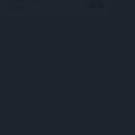
Hány veled egykorú él az
országban?