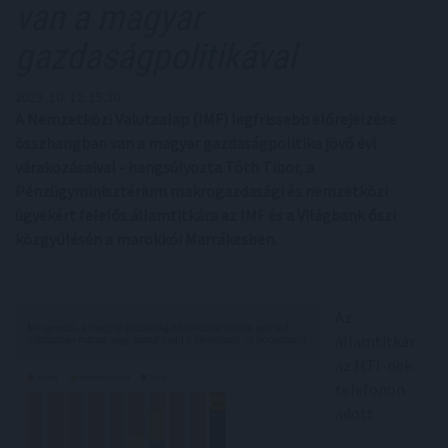
van a magyar
gazdaságpolitikával
2023. 10. 12. 15:30
A Nemzetközi Valutaalap (IMF) legfrissebb előrejelzése
összhangban van a magyar gazdaságpolitika jövő évi
várakozásaival - hangsúlyozta Tóth Tibor, a
Pénzügyminisztérium makrogazdasági és nemzetközi
ügyekért felelős államtitkára az IMF és a Világbank őszi
közgyűlésén a marokkói Marrákesben.
Az
államtitkár
az MTI-nek
telefonon
adott