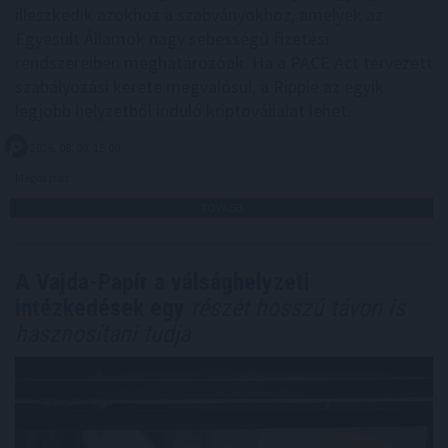
illeszkedik azokhoz a szabványokhoz, amelyek az
Egyesült Államok nagy sebességű fizetési
rendszereiben meghatározóak. Ha a PACE Act tervezett
szabályozási kerete megvalósul, a Ripple az egyik
legjobb helyzetből induló kriptovállalat lehet.
2026. 08. 09. 15:00
Megosztás:
TOVÁBB
A Vajda-Papír a válsághelyzeti
intézkedések egy
részét hosszú távon is
hasznosítani tudja