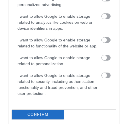
personalized advertising.
I want to allow Google to enable storage
related to analytics like cookies on web or
device identifiers in apps.
I want to allow Google to enable storage
related to functionality of the website or app.
I want to allow Google to enable storage
related to personalization.
I want to allow Google to enable storage
related to security, including authentication
A világgazdasági folyamatokat vizsgálva a jegybank
functionality and fraud prevention, and other
által júniusban meghatározott, 2 százalék alatti éves
user protection.
inflációs szint továbbra is reális - jelentette ki a Magyar
Nemzeti Bank (MNB) alelnöke az MNB Podcast
legutóbbi adásában. Banai Péter Benő az MNB által az
CONFIRM
MTI-hez vasárnap eljuttatott közlemény szerint