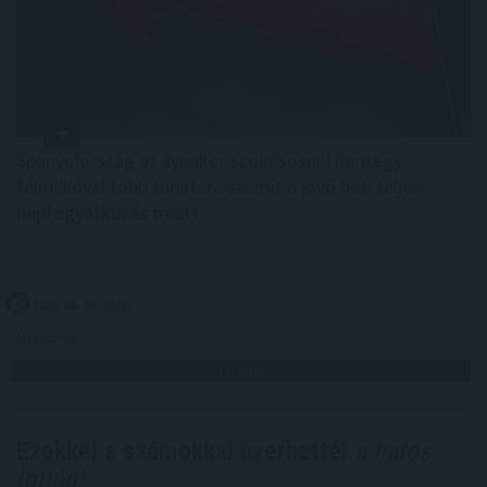
Spanyolország az ilyenkor szokásosnál mintegy
félmillióval több turistára számít a jövő heti teljes
napfogyatkozás miatt.
2026. 08. 09. 20:00
Megosztás:
TOVÁBB
Ezekkel a számokkal nyerhettél
a hatos
lottón!