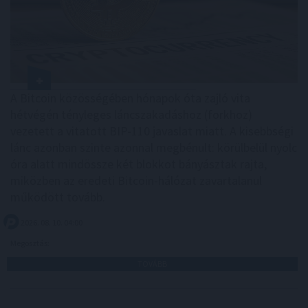
A Bitcoin közösségében hónapok óta zajló vita
hétvégén tényleges láncszakadáshoz (forkhoz)
vezetett a vitatott BIP-110 javaslat miatt. A kisebbségi
lánc azonban szinte azonnal megbénult: körülbelül nyolc
óra alatt mindössze két blokkot bányásztak rajta,
miközben az eredeti Bitcoin-hálózat zavartalanul
működött tovább.
2026. 08. 10. 04:00
Megosztás:
TOVÁBB