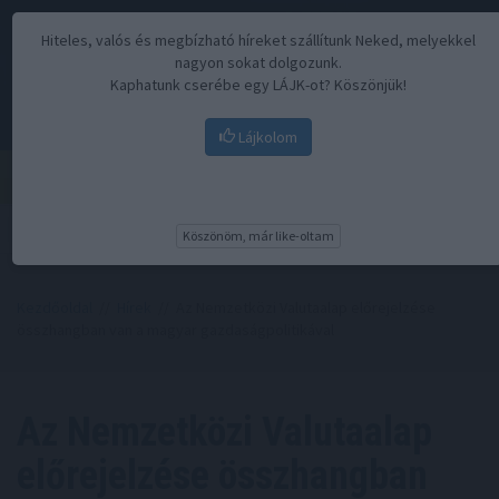
Hiteles, valós és megbízható híreket szállítunk Neked, melyekkel
nagyon sokat dolgozunk.
Kaphatunk cserébe egy LÁJK-ot? Köszönjük!
Lájkolom
Menü
Köszönöm, már like-oltam
Kezdőoldal
//
Hírek
// Az Nemzetközi Valutaalap előrejelzése
összhangban van a magyar gazdaságpolitikával
Az Nemzetközi Valutaalap
előrejelzése összhangban