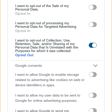
rendezni a filmtörténet legnagyszerűbb alkotásait?
consent section.
I want to opt-out of the Sale of my
Aligha, hiszen egy film értékét nemcsak a rendezés
Personal Data.
vagy a színészi játék határozza meg, hanem az is,
Opted In
milyen hatást gyakorol a nézőre. Az alábbi rangsor
I want to opt-out of processing my
ezért szükségszerűen szubjektív, összeállításánál
Personal Data for Targeted Advertising.
azonban figyelembe vettük a filmek művészi
Opted In
jelentőségét, kulturális hatását, időtállóságát, valamint
I want to opt-out of Collection, Use,
a kritikusok és a közönség véleményét.
Retention, Sale, and/or Sharing of my
Personal Data that Is Unrelated with the
Purposes for which it was collected.
2026. 08. 10. 01:00
Opted Out
Megosztás:
Google consents
TOVÁBB
I want to allow Google to enable storage
related to advertising like cookies on web or
MNB-alelnök: az euróbevezetés
device identifiers in apps.
követelményeinek
elérése a teljes
I want to allow my user data to be sent to
gazdaság számára hasznos
Google for online advertising purposes.
I want to allow Google to send me