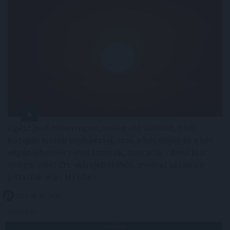
Egész jövő héten napos, meleg idő várható, a hét
közepén kisebb enyhüléssel; csak a hét elején és a hét
végén lehetnek néhol záporok, zivatarok - derül ki a
HungaroMet Zrt. előrejelzéséből, amelyet vasárnap
juttattak el az MTI-hez.
2026. 08. 09. 16:00
Megosztás:
TOVÁBB