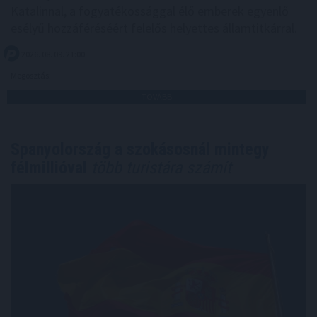
Katalinnal, a fogyatékossággal élő emberek egyenlő
esélyű hozzáféréséért felelős helyettes államtitkárral.
2026. 08. 09. 21:00
Megosztás:
TOVÁBB
Spanyolország a szokásosnál mintegy
félmillióval
több turistára számít