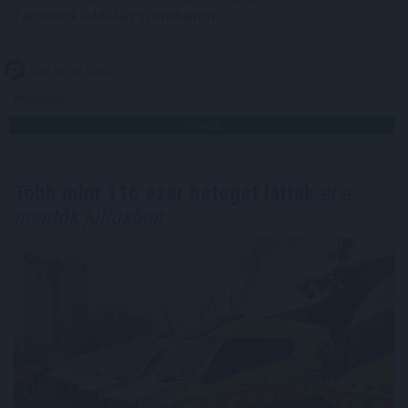
Facebook-oldalán szombaton.
2026. 08. 09. 13:00
Megosztás:
TOVÁBB
Több mint 116 ezer beteget láttak
el a
mentők júliusban