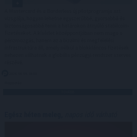
A Mastercard és a Borderless új pilotprogramja azt
vizsgálja, hogyan lehetne egyszerűbbé, gyorsabbá és
biztonságosabbá tenni a határokon átnyúló stabilcoin-
fizetéseket. A kísérlet középpontjában nem maga a
pénzmozgás, hanem az a bizalmi és megfelelési
infrastruktúra áll, amely nélkül a blokkláncos fizetések
nehezen válhatnak a globális pénzügyi rendszer szerves
részévé.
2026. 08. 09. 18:00
Megosztás:
TOVÁBB
Egész héten meleg,
napos idő várható