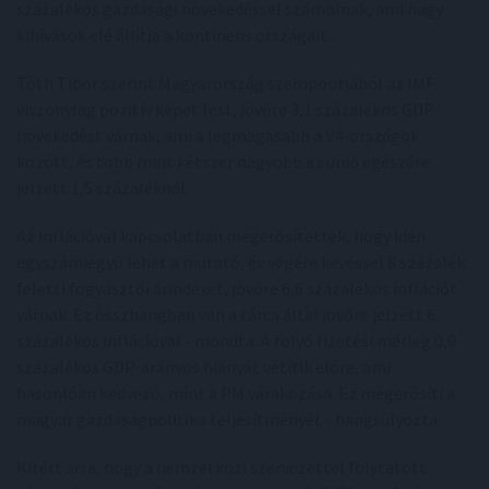
százalékos gazdasági növekedéssel számolnak, ami nagy
kihívások elé állítja a kontinens országait.
Tóth Tibor szerint Magyarország szempontjából az IMF
viszonylag pozitív képet fest, jövőre 3,1 százalékos GDP-
növekedést várnak, ami a legmagasabb a V4-országok
között, és több mint kétszer nagyobb az unió egészére
jelzett 1,5 százaléknál.
Az inflációval kapcsolatban megerősítették, hogy idén
egyszámjegyű lehet a mutató, év végére kevéssel 8 százalék
feletti fogyasztói árindexet, jövőre 6,6 százalékos inflációt
várnak. Ez összhangban van a tárca által jövőre jelzett 6
százalékos inflációval - mondta. A folyó fizetési mérleg 0,9
százalékos GDP-arányos hiányát vetítik előre, ami
hasonlóan kedvező, mint a PM várakozása. Ez megerősíti a
magyar gazdaságpolitika teljesítményét - hangsúlyozta.
Kitért arra, hogy a nemzetközi szervezettel folytatott