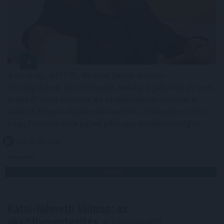
A Strategy (MSTR), Michael Saylor Bitcoin-
stratégiájának zászlóshajója, sokáig a „vásárolj és tarts
örökké” elvet követte. Az utóbbi időben azonban a
vállalat Bitcoin-eladásokba kezdett, elsősorban azért,
hogy finanszírozza egyes pénzügyi kötelezettségeit.
2026. 08. 09. 22:00
Megosztás:
TOVÁBB
Kátai-Németh Vilmos: az
akadálymentesítés
a szívügyem