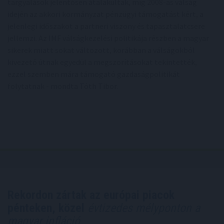
tárgyalások jelentősen átalakultak, míg 2008-as válság
idején az akkori kormányzat pénzügyi támogatást kért, a
jelenlegi időszakot a partneri viszony és tapasztalatcsere
jellemzi. Az IMF válságkezelési politikája részben a magyar
sikerek miatt sokat változott, korábban a válságokból
kivezető útnak egyedül a megszorításokat tekintették,
ezzel szemben mára támogató gazdaságpolitikát
folytatnak - mondta Tóth Tibor.
Rekordon zártak az európai piacok
pénteken, közel
évtizedes mélyponton a
magyar infláció