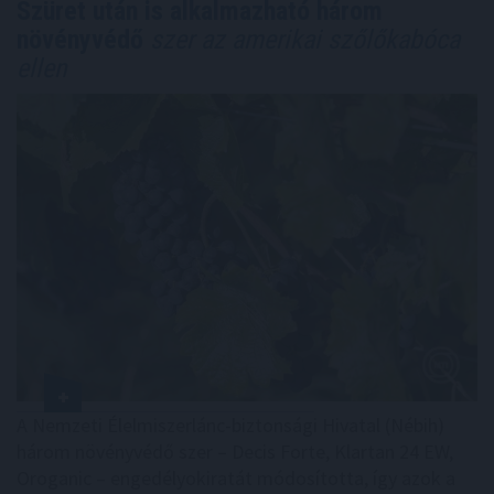
Szüret után is alkalmazható három
növényvédő
szer az amerikai szőlőkabóca
ellen
A Nemzeti Élelmiszerlánc-biztonsági Hivatal (Nébih)
három növényvédő szer – Decis Forte, Klartan 24 EW,
Oroganic – engedélyokiratát módosította, így azok a