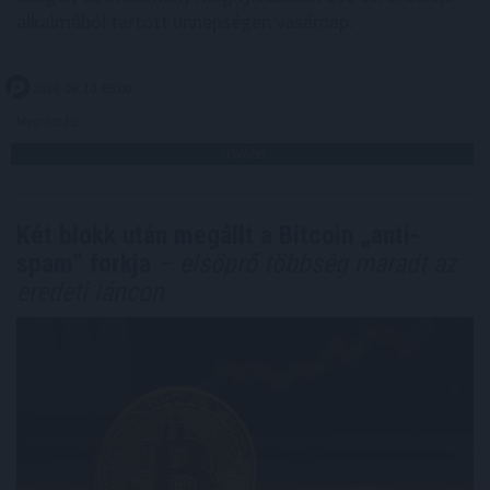
alkalmából tartott ünnepségen vasárnap.
2026. 08. 10. 05:00
Megosztás:
TOVÁBB
Két blokk után megállt a Bitcoin „anti-
spam” forkja
– elsöprő többség maradt az
eredeti láncon