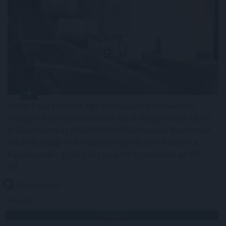
Vajda-Papír Csoport egy százalékkal mérsékelheti
fajlagos áramfelhasználását azzal, hogy hosszú távon
is alkalmazza az elmúlt héten ideiglenesen bevezetett
takarékossági intézkedések egy részét - közölte a
higiéniaipapír-gyártó cégcsoport szombaton az MTI-
vel.
2026. 08. 09. 14:00
Megosztás:
TOVÁBB