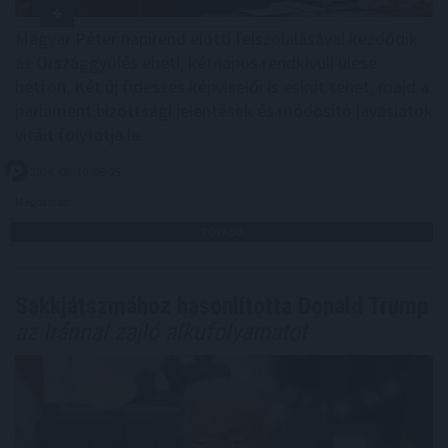
Magyar Péter napirend előtti felszólalásával kezdődik
az Országgyűlés eheti, kétnapos rendkívüli ülése
hétfőn. Két új fideszes képviselői is esküt tehet, majd a
parlament bizottsági jelentések és módosító javaslatok
vitáit folytatja le.
2026. 08. 10. 08:05
Megosztás:
TOVÁBB
Sakkjátszmához hasonlította Donald Trump
az Iránnal zajló alkufolyamatot