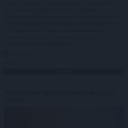
szüretet követően, egészen a vesszőérettség (BBCH
91) stádiumáig felhasználhatóak a szőlőben. A
kiterjesztések célja, hogy a korai érésű szőlőkben is
legyen lehetőség a károsító elleni további védekezésre.
Az Oroganic készítmény kis kiszerelésben kiskerti
felhasználók számára is elérhető és ökológiai
termesztésben is engedélyezett.
2026. 08. 10. 03:00
Megosztás:
TOVÁBB
Andalúziában nyolcezer hektáron
pusztít
erdőtűz