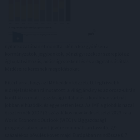
nyilatkozatában elmondta: idén a közgyűlésen a
kormányzatok, jegybankok, pénzügyi szektor szereplői az
éghajlatváltozás, adósságcsökkentés és a digitális átállás
kérdéseire keresnek megoldásokat.
Kitért arra, hogy az IMF kedden közzétett legfrissebb
előrejelzésében rámutatott: a világjárvány és az orosz-ukrán
konfliktus miatti gazdasági kilábalás a korábban vártnál
jobban elhúzódik, és egyenetlen lesz. Az IMF a globális hazai
össztermék (GDP) 3 százalékos növekedését jelzi 2023-ra a
World Economic Outlook (WEO) világgazdasági
prognózisában, amit jövőre minimálisan lassuló, 2,9
százalékos bővülés követ majd. Európában mindössze 0,7