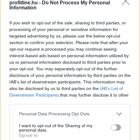
profitline.hu -
Do Not Process My Personal
Information
A világ 10 legjobb filmje, ami valaha
készült - hányat láttál?
If you wish to opt-out of the sale, sharing to third parties, or
processing of your personal or sensitive information for
targeted advertising by us, please use the below opt-out
section to confirm your selection. Please note that after your
opt-out request is processed you may continue seeing
interest-based ads based on personal information utilized by
us or personal information disclosed to third parties prior to
your opt-out. You may separately opt-out of the further
disclosure of your personal information by third parties on the
IAB’s list of downstream participants. This information may
also be disclosed by us to third parties on the
IAB’s List of
Downstream Participants
that may further disclose it to other
third parties.
Please note that this website/app uses one or more Google
Personal Data Processing Opt Outs
services and may gather and store information including but
not limited to your visit or usage behaviour. You may click to
I want to opt-out of the Sharing of my
personal data.
grant or deny consent to Google and its third-party tags to
Lehetséges egyetlen, megkérdőjelezhetetlen listába
Opted In
use your data for below specified purposes in below Google