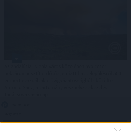
Az andalúziai Niebla város közelében nyolcezer
hektáron pusztít erdőtűz, emiatt hat településről 500
embert evakuáltak elővigyázatosságból - közölte
Antonio Sanz, a tartomány vészhelyzet-kezelési
tanácsosa vasárnap.
2026. 08. 10. 02:00
Megosztás:
TOVÁBB