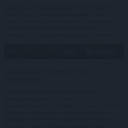
Néhányan a szélesebb kriptopiaci félelmekre mutatnak,
mivel a Bitcoin és más nagyobb kriptovaluták hasonló
eséseket éltek meg az utóbbi időben. Az ukrajnai háború,
valamint a növekvő infláció és a kamatemelések
óvatosságot és kockázatkerülő hangulatot teremtettek.
A WW3 Shiba üvöltve tör be a
kriptopiacra!
A kripto veteránok a Chainlink és a Ripple közötti
ketrecharcban vannak, de kit érdekel?
Egy új, vad kutya lépett az arénába, és készen áll arra, hogy
szórakozás, jótékonyság és mém dicsőség hullámát
szabadítsa el. Ez a
WW3 Shiba
, a legfélelmetesebb mém
érme, amely valaha is meglengette digitális farkát.