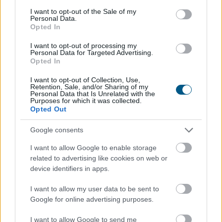
A Bitcoin-bányászati iparág több meghatározó
consent section.
I want to opt-out of the Sale of my
Personal Data.
szereplője is csatlakozott a Stratum V2 Working
Opted In
Grouphoz, ami komoly lendületet adhat az új
generációs bányászati protokoll elterjedésének.
I want to opt-out of processing my
Personal Data for Targeted Advertising.
Opted In
2026. 08. 07. 23:00
I want to opt-out of Collection, Use,
Retention, Sale, and/or Sharing of my
Megosztás:
Personal Data that Is Unrelated with the
Purposes for which it was collected.
TOVÁBB
Opted Out
Google consents
Évtizedes mélyponton
a magyar infláció
I want to allow Google to enable storage
related to advertising like cookies on web or
device identifiers in apps.
I want to allow my user data to be sent to
Google for online advertising purposes.
I want to allow Google to send me