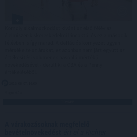
Komoly alkalmazkodást kívánt az első félév az
élelmiszer-kiskereskedelmi láncoktól és ez a második
félévben is így marad. A deflációs környezet ugyan
mérsékelte az árakat, ez azonban nem járt együtt az
értékesítési volumenek hasonló mértékű
növekedésével - derült ki a CBA és a Penny
értékeléséből.
2026. 08. 07. 16:00
Megosztás:
TOVÁBB
A várakozásoknak megfelelő
bevételnövekedést
ért el a Richter