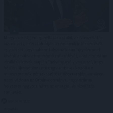
Magyarország energiaellátása stabil, az ivóvízellátás
biztosított, ezért feloldják a rendkívüli intézkedések
egy részét, ugyanakkor folyamatosan figyelemmel
kísérik a paksi atomerőmű működését, ahol a mostani
vízállásjelzések alapján "halvány esély van arra", hogy
hétfőn újraindulhat még egy turbina - közölte a
miniszterelnök pénteki sajtótájékoztatóján, amelyen
azzal vádolta az Orbán-kormányt, hogy drámai
helyzetet hagyott hátra az energia- és vízellátás
területén.
2026. 08. 07. 21:00
Megosztás: