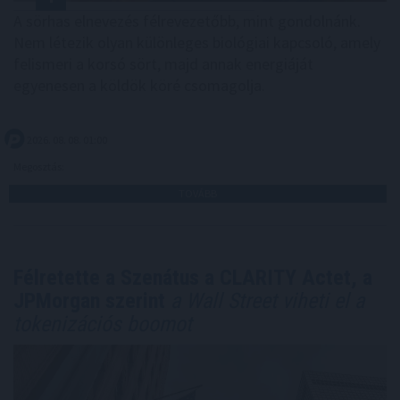
A sörhas elnevezés félrevezetőbb, mint gondolnánk.
Nem létezik olyan különleges biológiai kapcsoló, amely
felismeri a korsó sört, majd annak energiáját
egyenesen a köldök köré csomagolja.
2026. 08. 08. 01:00
Megosztás:
TOVÁBB
Félretette a Szenátus a CLARITY Actet, a
JPMorgan szerint
a Wall Street viheti el a
tokenizációs boomot