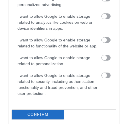
personalized advertising.
I want to allow Google to enable storage
related to analytics like cookies on web or
device identifiers in apps.
I want to allow Google to enable storage
A KSH ma reggel a júliusi fogyasztói inflációs adatot
related to functionality of the website or app.
tette közzé, melyek szerint a fogyasztói árak havi
I want to allow Google to enable storage
szinten 0,1 százalékkal csökkentek. Az éves szintű
related to personalization.
infláció így tovább lassult: 1,2 százalékra a júniusi 1,7
százalékról. A további inflációcsökkenés borítékolható
I want to allow Google to enable storage
volt, ennek mértéke azonban meghaladta a vártat. Az
related to security, including authentication
1,2 százalékos tényadat így mind az 1,6 százalékos
functionality and fraud prevention, and other
piaci konszenzusnál, mind a mi – ennél alacsonyabb –
user protection.
1,4 százalékos várakozásunknál kisebb lett. A
maginflációnál már nem volt ilyen mértékű a lassulás,
ez a mutató 1,9 százalékon állt júliusban a júniusi 2
CONFIRM
százalék után. Összességében a mostani alacsony adat