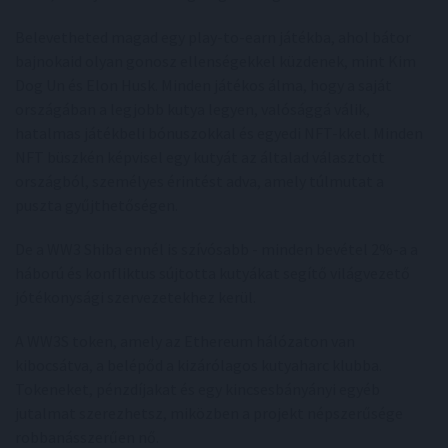
Belevetheted magad egy play-to-earn játékba, ahol bátor
bajnokaid olyan gonosz ellenségekkel küzdenek, mint Kim
Dog Un és Elon Husk. Minden játékos álma, hogy a saját
országában a legjobb kutya legyen, valósággá válik,
hatalmas játékbeli bónuszokkal és egyedi NFT-kkel. Minden
NFT büszkén képvisel egy kutyát az általad választott
országból, személyes érintést adva, amely túlmutat a
puszta gyűjthetőségen.
De a WW3 Shiba ennél is szívósabb - minden bevétel 2%-a a
háború és konfliktus sújtotta kutyákat segítő világvezető
jótékonysági szervezetekhez kerül.
A WW3S token, amely az Ethereum hálózaton van
kibocsátva, a belépőd a kizárólagos kutyaharc klubba.
Tokeneket, pénzdíjakat és egy kincsesbányányi egyéb
jutalmat szerezhetsz, miközben a projekt népszerűsége
robbanásszerűen nő.