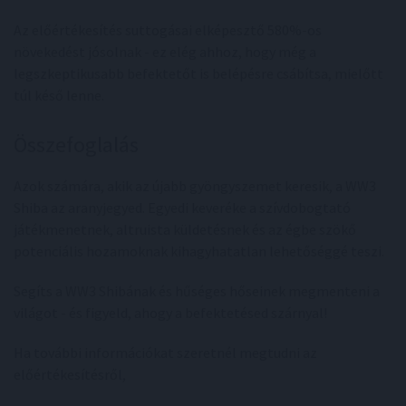
Az előértékesítés suttogásai elképesztő 580%-os
növekedést jósolnak - ez elég ahhoz, hogy még a
legszkeptikusabb befektetőt is belépésre csábítsa, mielőtt
túl késő lenne.
Összefoglalás
Azok számára, akik az újabb gyöngyszemet keresik, a WW3
Shiba az aranyjegyed. Egyedi keveréke a szívdobogtató
játékmenetnek, altruista küldetésnek és az égbe szökő
potenciális hozamoknak kihagyhatatlan lehetőséggé teszi.
Segíts a WW3 Shibának és hűséges hőseinek megmenteni a
világot - és figyeld, ahogy a befektetésed szárnyal!
Ha további információkat szeretnél megtudni az
előértékesítésről,