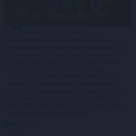
A stabilcoin APY azt mutatja meg, hogy egy
stabilcoinban elhelyezett befektetés egy év alatt
mekkora hozamot termelhet a kamatos kamat hatását
is figyelembe véve. Bár első pillantásra egyszerű
százalékos mutatónak tűnik, a háttérben hitelezési,
likviditási, kereskedési és akár derivatív piaci
mechanizmusok is működhetnek. Éppen ezért két
azonos APY-t kínáló lehetőség kockázata teljesen
eltérő lehet. Az alábbi elemzés közérthetően mutatja
be, mit jelent a stabilcoin APY, hogyan keletkezik a
hozam, milyen kockázatokkal járhat, és mire érdemes
figyelni egy ilyen ajánlat értékelésekor.
2026. 08. 07. 19:00
Megosztás: