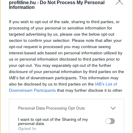
profitline.hu -
Do Not Process My Personal
2026. 08. 07. 23:59
Information
Megosztás:
If you wish to opt-out of the sale, sharing to third parties, or
TOVÁBB
processing of your personal or sensitive information for
targeted advertising by us, please use the below opt-out
section to confirm your selection. Please note that after your
Nagy Bitcoin-bányászok álltak
be a Stratum
opt-out request is processed you may continue seeing
V2 mögé
interest-based ads based on personal information utilized by
us or personal information disclosed to third parties prior to
your opt-out. You may separately opt-out of the further
disclosure of your personal information by third parties on the
IAB’s list of downstream participants. This information may
also be disclosed by us to third parties on the
IAB’s List of
Downstream Participants
that may further disclose it to other
third parties.
Please note that this website/app uses one or more Google
Personal Data Processing Opt Outs
services and may gather and store information including but
not limited to your visit or usage behaviour. You may click to
I want to opt-out of the Sharing of my
personal data.
grant or deny consent to Google and its third-party tags to
Opted In
use your data for below specified purposes in below Google