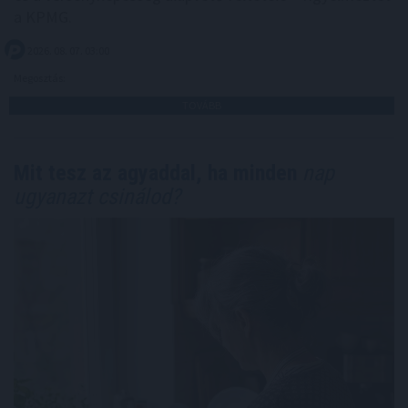
a KPMG.
2026. 08. 07. 03:00
Megosztás:
TOVÁBB
Mit tesz az agyaddal, ha minden
nap
ugyanazt csinálod?