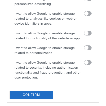
personalized advertising.
2026. 08. 07. 11:00
I want to allow Google to enable storage
Megosztás:
related to analytics like cookies on web or
TOVÁBB
device identifiers in apps.
I want to allow Google to enable storage
related to functionality of the website or app.
Mínuszban zártak csütörtökön
a Wall
Street-i indexek
I want to allow Google to enable storage
related to personalization.
I want to allow Google to enable storage
related to security, including authentication
functionality and fraud prevention, and other
user protection.
CONFIRM