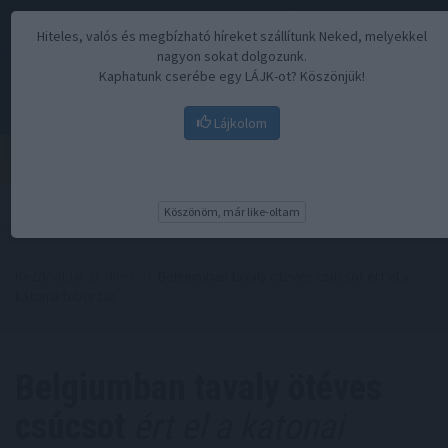
Hiteles, valós és megbízható híreket szállítunk Neked, melyekkel
nagyon sokat dolgozunk.
Kaphatunk cserébe egy LÁJK-ot? Köszönjük!
Lájkolom
Menü
Köszönöm, már like-oltam
Kezdőoldal
//
Hírek
// Belgiumban tavaly ötéves csúcsot ért el a
katonai toborzás
Belgiumban tavaly ötéves
csúcsot
ért el a katonai