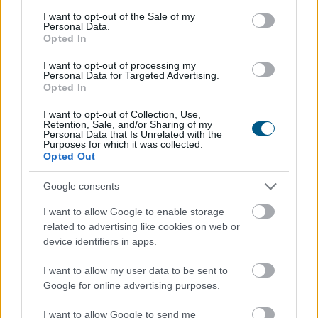
consent section.
az euróval szemben
I want to opt-out of the Sale of my
Personal Data.
Opted In
I want to opt-out of processing my
Personal Data for Targeted Advertising.
Opted In
I want to opt-out of Collection, Use,
Retention, Sale, and/or Sharing of my
Personal Data that Is Unrelated with the
Purposes for which it was collected.
Opted Out
Google consents
I want to allow Google to enable storage
related to advertising like cookies on web or
device identifiers in apps.
Háromnapi csökkenés után, az emelkedő olajárak és az
amerikai munkaerőpiac stabilitását mutató adatok
I want to allow my user data to be sent to
hatására az amerikai tízéves hozam újra felfelé
Google for online advertising purposes.
mozdult csütörtökön.
I want to allow Google to send me