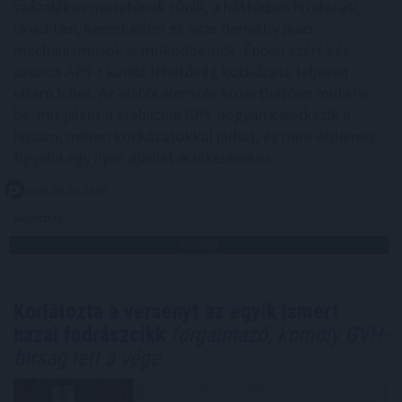
százalékos mutatónak tűnik, a háttérben hitelezési,
likviditási, kereskedési és akár derivatív piaci
mechanizmusok is működhetnek. Éppen ezért két
azonos APY-t kínáló lehetőség kockázata teljesen
eltérő lehet. Az alábbi elemzés közérthetően mutatja
be, mit jelent a stabilcoin APY, hogyan keletkezik a
hozam, milyen kockázatokkal járhat, és mire érdemes
figyelni egy ilyen ajánlat értékelésekor.
2026. 08. 07. 19:00
Megosztás:
TOVÁBB
Korlátozta a versenyt az egyik ismert
hazai fodrászcikk
forgalmazó, komoly GVH-
bírság lett a vége