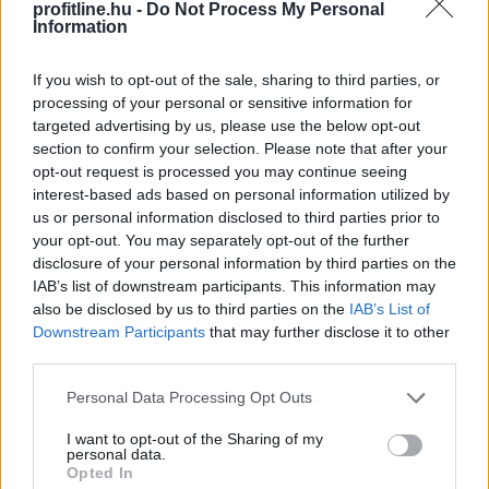
profitline.hu -
Do Not Process My Personal
Information
Az első félévben 22 százalékkal több lakás épült, mint
egy évvel korábban, a kiadott építési engedélyek száma
If you wish to opt-out of the sale, sharing to third parties, or
pedig még nagyobb, 29 százalékos ugrást mutatott –
processing of your personal or sensitive information for
derül ki a Központi Statisztikai Hivatal (KSH) friss
targeted advertising by us, please use the below opt-out
adataiból. A beszámoló szerint az első negyedév volt
section to confirm your selection. Please note that after your
kiemelkedő, a másodikban már sokkal kisebb
opt-out request is processed you may continue seeing
mértékben élénkült a piac. A statisztika alapján
interest-based ads based on personal information utilized by
folytatódott az eddigi tendencia: az Otthon Start
us or personal information disclosed to third parties prior to
your opt-out. You may separately opt-out of the further
Program érezhetően fellendítette a keresletet, ezt
disclosure of your personal information by third parties on the
igyekszik most lekövetni a kínálat is.
IAB’s list of downstream participants. This information may
also be disclosed by us to third parties on the
IAB’s List of
2026. 08. 07. 12:00
Downstream Participants
that may further disclose it to other
Megosztás:
third parties.
TOVÁBB
Please note that this website/app uses one or more Google
Personal Data Processing Opt Outs
services and may gather and store information including but
not limited to your visit or usage behaviour. You may click to
I want to opt-out of the Sharing of my
Felfelé mozdultak a fejlett piaci
personal data.
grant or deny consent to Google and its third-party tags to
Opted In
kötvényhozamok,
a forint 1%-kal gyengült
use your data for below specified purposes in below Google