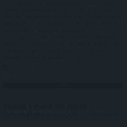
A felsőoktatási ponthatárok kihirdetése utáni hetek
jelentik az albérletpiaci főszezont, ekkor egyszerre
jelennek meg nagyobb számban a lakást kereső diákok,
miközben a tulajdonosok egy része is erre az időszakra
időzíti kiadó ingatlanának meghirdetését. Az idei
szezon első tíz napjának adatai alapján az idei roham
egyelőre országosan visszafogottabb mint tavaly vagy
tavalyelőtt. Igaz, vannak kivételes városok, ahol
nagyobb lendülettel indult a szezon.
2026. 08. 07. 08:00
Megosztás:
TOVÁBB
Felhívás a magyar kkv-szektor
összefogására
az energiakrízis kezelésére