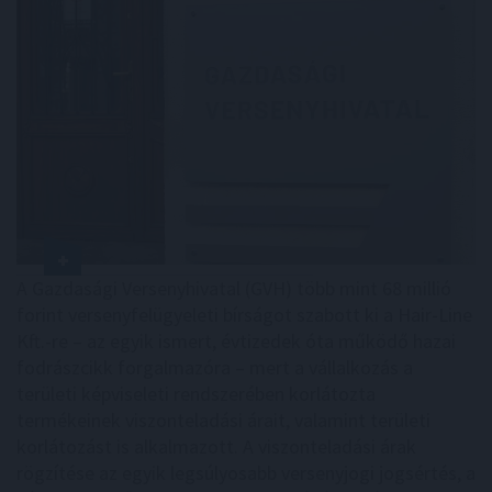
A Gazdasági Versenyhivatal (GVH) több mint 68 millió
forint versenyfelügyeleti bírságot szabott ki a Hair-Line
Kft.-re – az egyik ismert, évtizedek óta működő hazai
fodrászcikk forgalmazóra – mert a vállalkozás a
területi képviseleti rendszerében korlátozta
termékeinek viszonteladási árait, valamint területi
korlátozást is alkalmazott. A viszonteladási árak
rögzítése az egyik legsúlyosabb versenyjogi jogsértés, a