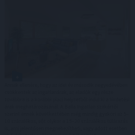
Annak ellenére, hogy az idei év második negyedévében
csökkentek az ingatlanárak, az eladók egy része
továbbra is a korábbi piaci helyzetből indul ki a hirdetési
árak meghatározásánál. A Balla Ingatlan szakértői
szerint ennek következtében még mindig gyakori az 5–
10 százalékos, sőt olykor a 15–20 százalékos túlárazás
is, ami jelentősen megnehezítheti, vagy adott esetben