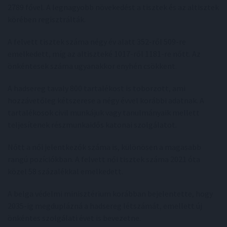
2789 fővel. A legnagyobb növekedést a tisztek és az altisztek
körében regisztrálták.
A felvett tisztek száma négy év alatt 352-ről 509-re
emelkedett, míg az altiszteké 1017-ről 1181-re nőtt. Az
önkéntesek száma ugyanakkor enyhén csökkent.
A hadsereg tavaly 800 tartalékost is toborzott, ami
hozzávetőleg kétszerese a négy évvel korábbi adatnak. A
tartalékosok civil munkájuk vagy tanulmányaik mellett
teljesítenek részmunkaidős katonai szolgálatot.
Nőtt a női jelentkezők száma is, különösen a magasabb
rangú pozíciókban. A felvett női tisztek száma 2021 óta
közel 58 százalékkal emelkedett.
A belga védelmi minisztérium korábban bejelentette, hogy
2035-ig megduplázná a hadsereg létszámát, emellett új
önkéntes szolgálati évet is bevezetne.