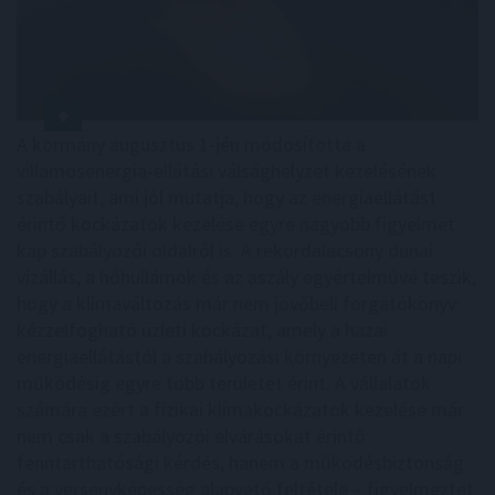
A kormány augusztus 1-jén módosította a
villamosenergia-ellátási válsághelyzet kezelésének
szabályait, ami jól mutatja, hogy az energiaellátást
érintő kockázatok kezelése egyre nagyobb figyelmet
kap szabályozói oldalról is. A rekordalacsony dunai
vízállás, a hőhullámok és az aszály egyértelművé teszik,
hogy a klímaváltozás már nem jövőbeli forgatókönyv:
kézzelfogható üzleti kockázat, amely a hazai
energiaellátástól a szabályozási környezeten át a napi
működésig egyre több területet érint. A vállalatok
számára ezért a fizikai klímakockázatok kezelése már
nem csak a szabályozói elvárásokat érintő
fenntarthatósági kérdés, hanem a működésbiztonság
és a versenyképesség alapvető feltétele – figyelmeztet