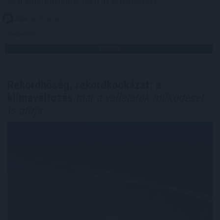
akár lehetetlenné is teszi az értékesítést.
2026. 08. 07. 04:00
Megosztás:
TOVÁBB
Rekordhőség, rekordkockázat: a
klímaváltozás
már a vállalatok működését
is átírja