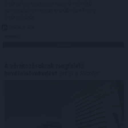
értékesítési volumenek hasonló mértékű
növekedésével - derült ki a CBA és a Penny
értékeléséből.
2026. 08. 07. 16:00
Megosztás:
TOVÁBB
A várakozásoknak megfelelő
bevételnövekedést
ért el a Richter