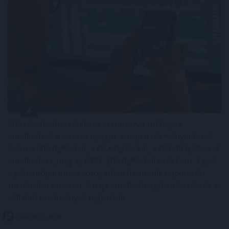
Mérsékelt elmozdulásokat mutatva többnyire
emelkedtek a vezető nyugat-európai részvényindexek.
A Stoxx600 0,2%-kal, a DAX 0,1%-kal, a CAC40 0,4%-kal
emelkedett, míg az FTSE 100 0,2%-kal csökkent. Ezzel
a páneurópai index sorozatban harmadik napon zárt
történelmi csúcson. A napi emelkedés jelentős részét a
vállalati eredmények hajtották.
2026. 08. 07. 09:00