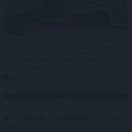
A Richter Gedeon Nyrt. konszolidált árbevétele az első
fél évben 461,6 milliárd forint lett, 0,8 százalékkal
elmaradt az előző év azonos időszakitól - közölte a
gyógyszeripari vállalat a Budapesti Értéktőzsde (BÉT)
honlapján pénteken.
2026. 08. 07. 14:00
Megosztás:
TOVÁBB
KSH: júliusban 1,2 százalékra
csökkent az
infláció