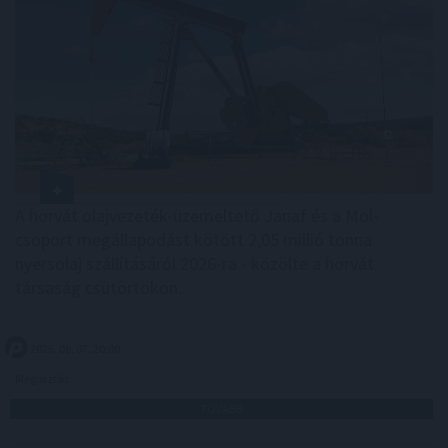
A horvát olajvezeték-üzemeltető Janaf és a Mol-
csoport megállapodást kötött 2,05 millió tonna
nyersolaj szállításáról 2026-ra - közölte a horvát
társaság csütörtökön.
2026. 08. 07. 20:00
Megosztás:
TOVÁBB