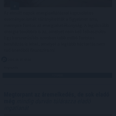
Az elmúlt napok energiaellátással kapcsolatos
eseményei ismét ráirányították a figyelmet arra,
mennyire fontos az energiahatékonyság. A legolcsóbb
energia továbbra is az, amelyet nem kell felhasználni.
Egy korszerűsítés azonban több millió forintos
beruházás is lehet, amelyet a legtöbb háztartás nem
tud önerőből finanszírozni.
2026. 08. 07. 05:00
Megosztás:
TOVÁBB
Megtorpant az áremelkedés, de sok eladó
még
mindig durván túlárazza eladó
ingatlanát