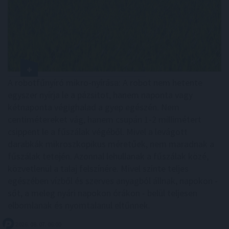
A robotfűnyíró mikro-nyírása: A robot nem hetente
egyszer nyírja le a pázsitot, hanem naponta vagy
kétnaponta végighalad a gyep egészén. Nem
centimétereket vág, hanem csupán 1-2 millimétert
csippent le a fűszálak végéből. Mivel a levágott
darabkák mikroszkopikus méretűek, nem maradnak a
fűszálak tetején. Azonnal lehullanak a fűszálak közé,
közvetlenül a talaj felszínére. Mivel szinte teljes
egészében vízből és szerves anyagból állnak, napokon -
sőt, a meleg nyári napokon órákon - belül teljesen
elbomlanak és nyomtalanul eltűnnek.
2026. 08. 07. 06:00