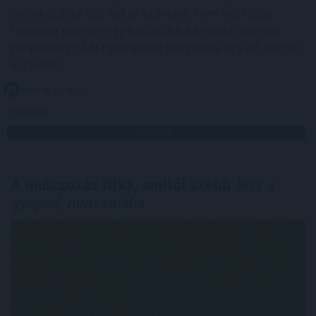
szórakozássá vált sokak számára. Nem kell többé
fizikailag elmenni egy kaszinóba, ha valaki szeretne
pörgetni egy-két nyerőgépet vagy leülni egy élő osztós
asztalhoz.
2026. 08. 07. 06:59
Megosztás:
TOVÁBB
A mulcsozás titka, amitől szebb
lesz a
gyeped, mint valaha