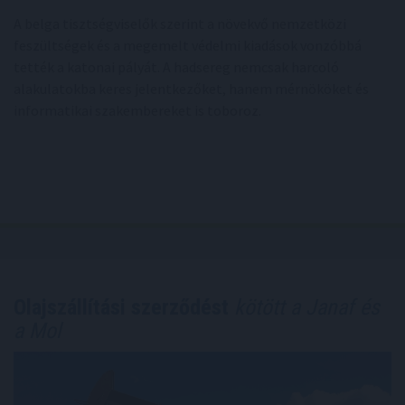
A belga tisztségviselők szerint a növekvő nemzetközi
feszültségek és a megemelt védelmi kiadások vonzóbbá
tették a katonai pályát. A hadsereg nemcsak harcoló
alakulatokba keres jelentkezőket, hanem mérnököket és
informatikai szakembereket is toboroz.
Olajszállítási szerződést
kötött a Janaf és
a Mol