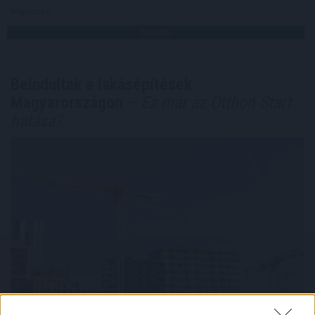
Megosztás:
TOVÁBB
Beindultak a lakásépítések
Magyarországon
– Ez már az Otthon Start
hatása?